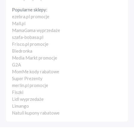
Popularne sklepy:
ezebra.pl promocje
Mall.pl
MamaGama wyprzedaże
szafa-bobasa.pl
Frisco.pl promocje
Biedronka
Media Markt promocje
G2A
MomMe kody rabatowe
Super Prezenty
merlin.pl promocje
Fiszki
Lidl wyprzedaże
Limango
Natuli kupony rabatowe