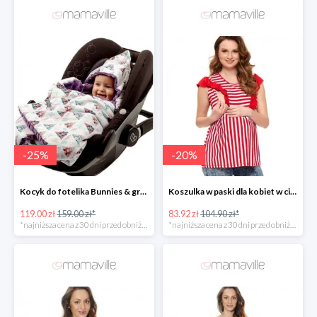
-
25
%
-
20
%
Kocyk do fotelika Bunnies & grey dots -25%
Koszulka w paski dla kobiet w ciąży i kobiet karmiących -20%
119.00 zł
159.00 zł*
83.92 zł
104.90 zł*
*najniższa cena z 30 dni przed obniżką
*najniższa cena z 30 dni przed obniżką