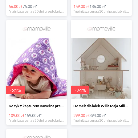
56.00 zł
75.00 zł*
159.00 zł
186.00 zł*
*najniższa cena z 30 dni przed obniżką
*najniższa cena z 30 dni przed obniżką
-
31
%
-
24
%
Kocyk z kapturem Bawełna premium MI BEBE -31%
Domek dla lalek Willa Maja Milin -24%
109.00 zł
159.00 zł*
299.00 zł
394.00 zł*
*najniższa cena z 30 dni przed obniżką
*najniższa cena z 30 dni przed obniżką