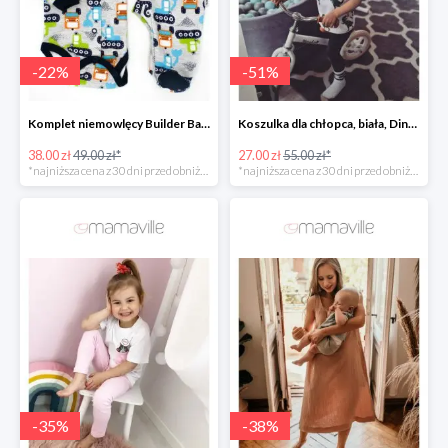
-
22
%
-
51
%
Komplet niemowlęcy Builder Baby Sparrow -22%
Koszulka dla chłopca, biała, Dino roller skater Fluffy -50%
38.00 zł
49.00 zł*
27.00 zł
55.00 zł*
*najniższa cena z 30 dni przed obniżką
*najniższa cena z 30 dni przed obniżką
-
35
%
-
38
%