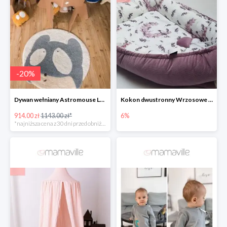
-
20
%
Dywan wełniany Astromouse Lorena Canals -20%
Kokon dwustronny Wrzosowe Ptaszki
914.00 zł
1143.00 zł*
6%
*najniższa cena z 30 dni przed obniżką