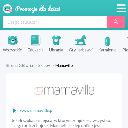
Promocje
Produkty
Sklepy
Wszystkie
Edukacja
Ubrania
Gry i zabawki
Karmienie
Pie
Blog
Strona Główna
>
Sklepy
>
Mamaville
Wyprawka
www.mamaville.pl
Jeżeli szukasz miejsca, w którym znajdziesz wszystko,
czego potrzebujesz, Mamaville sklep online jest