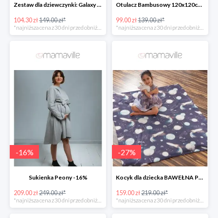
Zestaw dla dziewczynki: Galaxy Unicorn -30%
Otulacz Bambusowy 120x120cm Boho space Mi Bebe -28%
104.30 zł
149.00 zł*
99.00 zł
139.00 zł*
*najniższa cena z 30 dni przed obniżką
*najniższa cena z 30 dni przed obniżką
-
16
%
-
27
%
Sukienka Peony -16%
Kocyk dla dziecka BAWEŁNA PREMIUM -27%
209.00 zł
249.00 zł*
159.00 zł
219.00 zł*
*najniższa cena z 30 dni przed obniżką
*najniższa cena z 30 dni przed obniżką