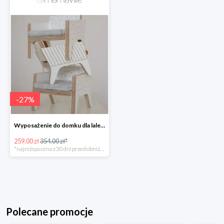
-
27
%
Wyposażenie do domku dla lalek Milin -26%
259.00 zł
354.00 zł*
*najniższa cena z 30 dni przed obniżką
Polecane promocje