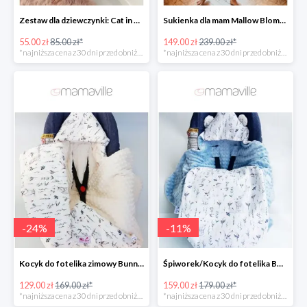
Zestaw dla dziewczynki: Cat in Pocket Fluffy -35%
Sukienka dla mam Mallow Bloms -37%
55.00 zł
85.00 zł*
149.00 zł
239.00 zł*
*najniższa cena z 30 dni przed obniżką
*najniższa cena z 30 dni przed obniżką
-
24
%
-
11
%
Kocyk do fotelika zimowy Bunnies Mi Bebe -23%
Śpiworek/Kocyk do fotelika BAMBUSOWY Bunnies -11%
129.00 zł
169.00 zł*
159.00 zł
179.00 zł*
*najniższa cena z 30 dni przed obniżką
*najniższa cena z 30 dni przed obniżką