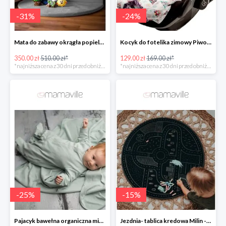
-
31
%
-
24
%
Mata do zabawy okrągła popielata MAŁPISZON -31%
Kocyk do fotelika zimowy Piwonie/ Peonie Mi Bebe -23%
350.00 zł
510.00 zł*
129.00 zł
169.00 zł*
*najniższa cena z 30 dni przed obniżką
*najniższa cena z 30 dni przed obniżką
-
25
%
-
15
%
Pajacyk bawełna organiczna miętowy Nanaf Organic -25%
Jezdnia- tablica kredowa Milin -14%