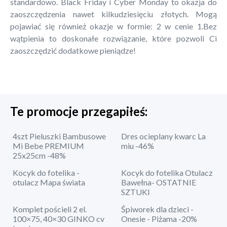
standardowo. Black Friday i Cyber Monday to okazja do
zaoszczędzenia nawet kilkudziesięciu złotych. Mogą
pojawiać się również okazje w formie: 2 w cenie 1.Bez
wątpienia to doskonałe rozwiązanie, które pozwoli Ci
zaoszczędzić dodatkowe pieniądze!
Te promocje przegapiłeś:
4szt Pieluszki Bambusowe
Dres ocieplany kwarc La
Mi Bebe PREMIUM
miu -46%
25x25cm -48%
Kocyk do fotelika -
Kocyk do fotelika Otulacz
otulacz Mapa świata
Bawełna- OSTATNIE
SZTUKI
Komplet pościeli 2 el.
Śpiworek dla dzieci -
100×75, 40×30 GINKO cv
Onesie - Piżama -20%