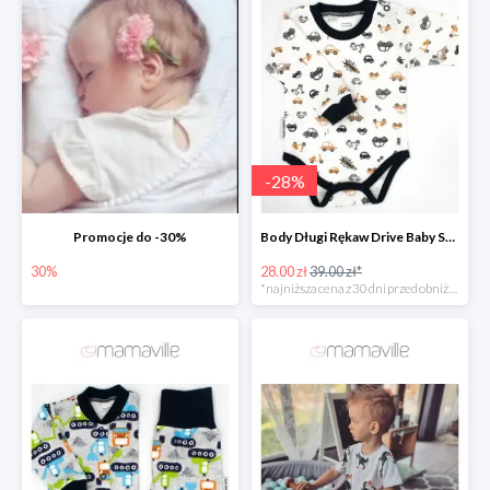
-
28
%
Promocje do -30%
Body Długi Rękaw Drive Baby Sparrow -28%
30%
28.00 zł
39.00 zł*
*najniższa cena z 30 dni przed obniżką