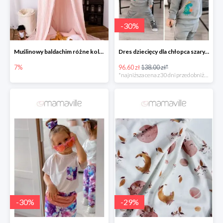
-
30
%
Muślinowy baldachim różne kolory
Dres dziecięcy dla chłopca szary, dinozaur -30%
7%
96.60 zł
138.00 zł*
*najniższa cena z 30 dni przed obniżką
-
30
%
-
29
%