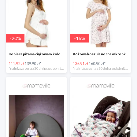
-
20
%
-
16
%
Kobieca piżama ciążowa w kolorze białym -20%
Różowa koszula nocna w kropki dla kobiet w ciąży -20%
111.92 zł
139.90 zł*
135.91 zł
160.90 zł*
*najniższa cena z 30 dni przed obniżką
*najniższa cena z 30 dni przed obniżką