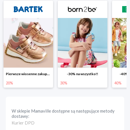
ierwsze wiosenne zakupy -20%
-30% na wszystko!!
-40% na drugą sztukę
Wio
30%
40%
25%
W sklepie
Mamaville
dostępne są następujące metody
dostawy:
Kurier DPD