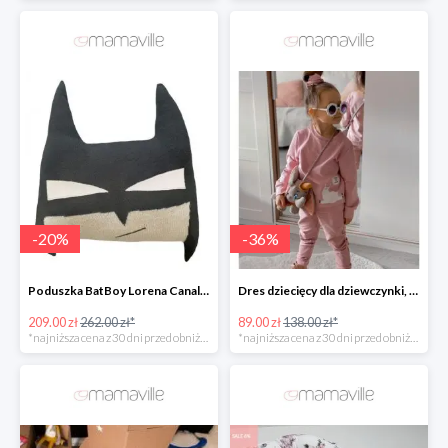
-
20
%
-
36
%
Poduszka BatBoy Lorena Canals -20%
Dres dziecięcy dla dziewczynki, blady róż, lama Fluffy -35%
209.00 zł
262.00 zł*
89.00 zł
138.00 zł*
*najniższa cena z 30 dni przed obniżką
*najniższa cena z 30 dni przed obniżką