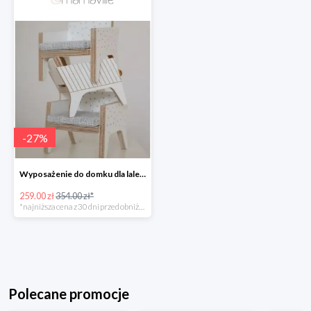
-
27
%
Wyposażenie do domku dla lalek Milin -26%
259.00 zł
354.00 zł*
*najniższa cena z 30 dni przed obniżką
Polecane promocje