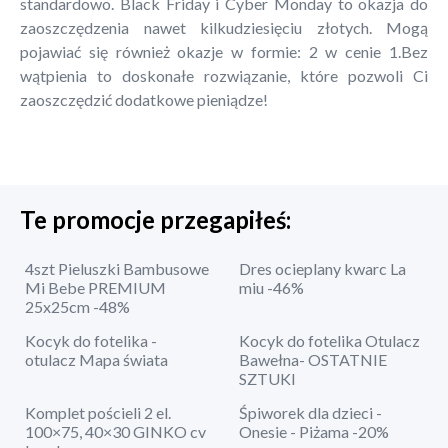
standardowo. Black Friday i Cyber Monday to okazja do
zaoszczędzenia nawet kilkudziesięciu złotych. Mogą
pojawiać się również okazje w formie: 2 w cenie 1.Bez
wątpienia to doskonałe rozwiązanie, które pozwoli Ci
zaoszczędzić dodatkowe pieniądze!
Te promocje przegapiłeś:
4szt Pieluszki Bambusowe
Dres ocieplany kwarc La
Mi Bebe PREMIUM
miu -46%
25x25cm -48%
Kocyk do fotelika -
Kocyk do fotelika Otulacz
otulacz Mapa świata
Bawełna- OSTATNIE
SZTUKI
Komplet pościeli 2 el.
Śpiworek dla dzieci -
100×75, 40×30 GINKO cv
Onesie - Piżama -20%