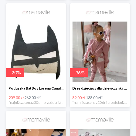
-
20
%
-
36
%
Poduszka BatBoy Lorena Canals -20%
Dres dziecięcy dla dziewczynki, blady róż, lama Fluffy -35%
209.00 zł
262.00 zł*
89.00 zł
138.00 zł*
*najniższa cena z 30 dni przed obniżką
*najniższa cena z 30 dni przed obniżką