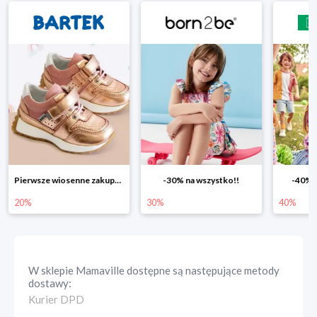
-30% na wszystko!!
-40% na drugą sztukę
Wiosen
30%
40%
25%
W sklepie
Mamaville
dostępne są następujące metody
dostawy:
Kurier DPD