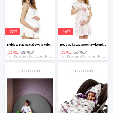
-
20
%
-
16
%
Kobieca piżama ciążowa w kolorze białym -20%
Różowa koszula nocna w kropki dla kobiet w ciąży -20%
111.92 zł
139.90 zł*
135.91 zł
160.90 zł*
*najniższa cena z 30 dni przed obniżką
*najniższa cena z 30 dni przed obniżką