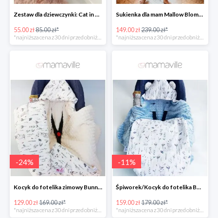
Zestaw dla dziewczynki: Cat in Pocket Fluffy -35%
Sukienka dla mam Mallow Bloms -37%
55.00 zł
85.00 zł*
149.00 zł
239.00 zł*
*najniższa cena z 30 dni przed obniżką
*najniższa cena z 30 dni przed obniżką
-
24
%
-
11
%
Kocyk do fotelika zimowy Bunnies Mi Bebe -23%
Śpiworek/Kocyk do fotelika BAMBUSOWY Bunnies -11%
129.00 zł
169.00 zł*
159.00 zł
179.00 zł*
*najniższa cena z 30 dni przed obniżką
*najniższa cena z 30 dni przed obniżką