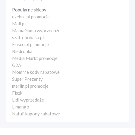
Popularne sklepy:
ezebra.pl promocje
Mall.pl
MamaGama wyprzedaże
szafa-bobasa.pl
Frisco.pl promocje
Biedronka
Media Markt promocje
G2A
MomMe kody rabatowe
Super Prezenty
merlin.pl promocje
Fiszki
Lidl wyprzedaże
Limango
Natuli kupony rabatowe