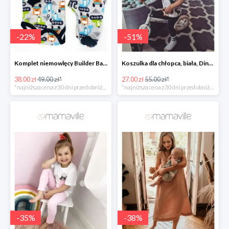
-
22
%
-
51
%
Komplet niemowlęcy Builder Baby Sparrow -22%
Koszulka dla chłopca, biała, Dino roller skater Fluffy -50%
38.00 zł
49.00 zł*
27.00 zł
55.00 zł*
*najniższa cena z 30 dni przed obniżką
*najniższa cena z 30 dni przed obniżką
-
35
%
-
38
%