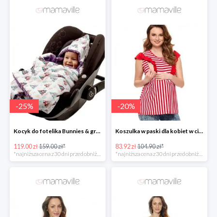
-
25
%
-
20
%
Kocyk do fotelika Bunnies & grey dots -25%
Koszulka w paski dla kobiet w ciąży i kobiet karmiących -20%
119.00 zł
159.00 zł*
83.92 zł
104.90 zł*
*najniższa cena z 30 dni przed obniżką
*najniższa cena z 30 dni przed obniżką