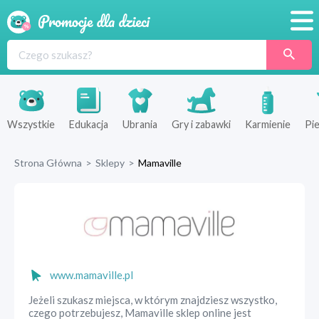
Promocje
Produkty
Sklepy
Wszystkie
Edukacja
Ubrania
Gry i zabawki
Karmienie
Pie
Blog
Strona Główna
>
Sklepy
>
Mamaville
Wyprawka
www.mamaville.pl
Jeżeli szukasz miejsca, w którym znajdziesz wszystko,
czego potrzebujesz, Mamaville sklep online jest