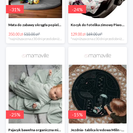
-
31
%
-
24
%
Mata do zabawy okrągła popielata MAŁPISZON -31%
Kocyk do fotelika zimowy Piwonie/ Peonie Mi Bebe -23%
350.00 zł
510.00 zł*
129.00 zł
169.00 zł*
*najniższa cena z 30 dni przed obniżką
*najniższa cena z 30 dni przed obniżką
-
25
%
-
15
%
Pajacyk bawełna organiczna miętowy Nanaf Organic -25%
Jezdnia- tablica kredowa Milin -14%