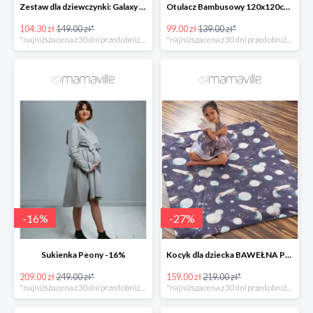
Zestaw dla dziewczynki: Galaxy Unicorn -30%
Otulacz Bambusowy 120x120cm Boho space Mi Bebe -28%
104.30 zł
149.00 zł*
99.00 zł
139.00 zł*
*najniższa cena z 30 dni przed obniżką
*najniższa cena z 30 dni przed obniżką
-
16
%
-
27
%
Sukienka Peony -16%
Kocyk dla dziecka BAWEŁNA PREMIUM -27%
209.00 zł
249.00 zł*
159.00 zł
219.00 zł*
*najniższa cena z 30 dni przed obniżką
*najniższa cena z 30 dni przed obniżką