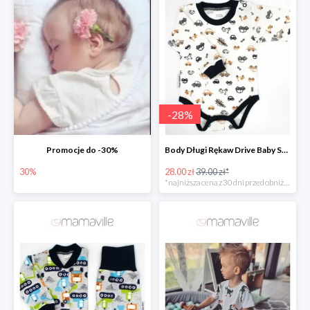
-
28
%
Promocje do -30%
Body Długi Rękaw Drive Baby Sparrow -28%
30%
28.00 zł
39.00 zł*
*najniższa cena z 30 dni przed obniżką