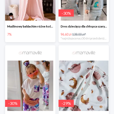
-
30
%
Muślinowy baldachim różne kolory
Dres dziecięcy dla chłopca szary, dinozaur -30%
7%
96.60 zł
138.00 zł*
*najniższa cena z 30 dni przed obniżką
-
30
%
-
29
%