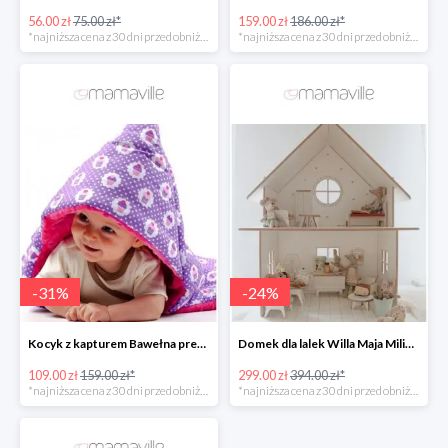
56.00 zł
75.00 zł*
159.00 zł
186.00 zł*
*najniższa cena z 30 dni przed obniżką
*najniższa cena z 30 dni przed obniżką
-
31
%
-
24
%
Kocyk z kapturem Bawełna premium MI BEBE -31%
Domek dla lalek Willa Maja Milin -24%
109.00 zł
159.00 zł*
299.00 zł
394.00 zł*
*najniższa cena z 30 dni przed obniżką
*najniższa cena z 30 dni przed obniżką