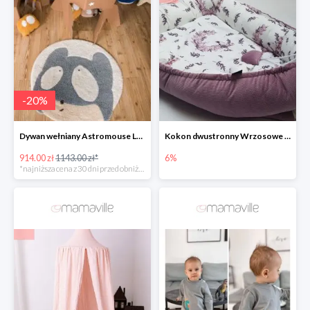
-
20
%
Dywan wełniany Astromouse Lorena Canals -20%
Kokon dwustronny Wrzosowe Ptaszki
914.00 zł
1143.00 zł*
6%
*najniższa cena z 30 dni przed obniżką