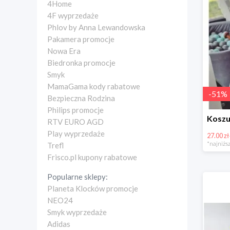
4Home
4F wyprzedaże
Phlov by Anna Lewandowska
Pakamera promocje
Nowa Era
Biedronka promocje
Smyk
MamaGama kody rabatowe
-
51
%
Bezpieczna Rodzina
Philips promocje
RTV EURO AGD
Play wyprzedaże
27.00 zł
*najniższ
Trefl
Frisco.pl kupony rabatowe
Popularne sklepy:
Planeta Klocków promocje
NEO24
Smyk wyprzedaże
Adidas