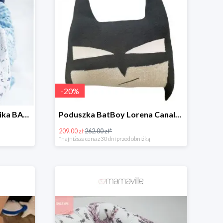
-
20
%
Śpiworek/Kocyk do fotelika BAMBUSOWY Bunnies -11%
Poduszka BatBoy Lorena Canals -20%
209.00 zł
262.00 zł*
*najniższa cena z 30 dni przed obniżką