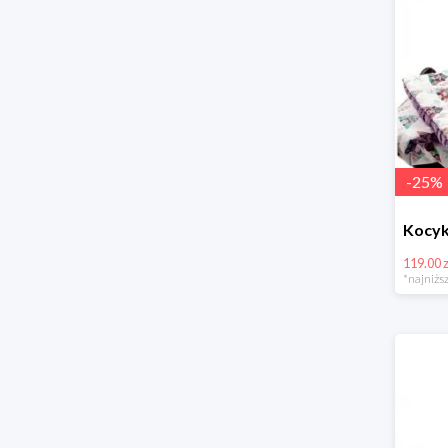
-
25
%
119.00 z
*najniższ