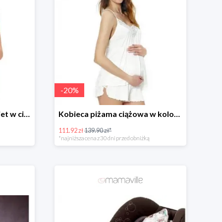
-
20
%
Koszulka w paski dla kobiet w ciąży i kobiet karmiących -20%
Kobieca piżama ciążowa w kolorze białym -20%
111.92 zł
139.90 zł*
*najniższa cena z 30 dni przed obniżką