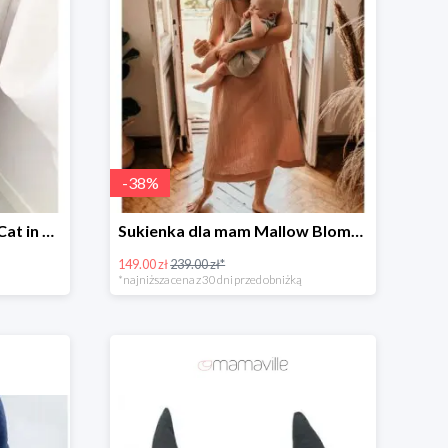
-
38
%
Zestaw dla dziewczynki: Cat in Pocket Fluffy -35%
Sukienka dla mam Mallow Bloms -37%
149.00 zł
239.00 zł*
*najniższa cena z 30 dni przed obniżką