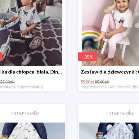
-
35
%
Koszulka dla chłopca, biała, Dino roller skater Fluffy -50%
55.00 zł*
55.00 zł
85.00 zł*
a cena z 30 dni przed obniżką
*najniższa cena z 30 dni przed obniżką