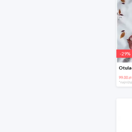
-
29
%
99.00 zł
*najniższ