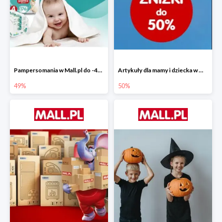
Pampersomania w Mall.pl do -49%
Artykuły dla mamy i dziecka w Mall.pl do -50%
49%
50%