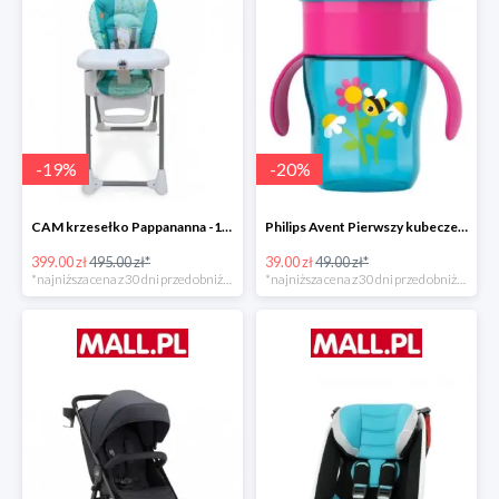
-
19
%
-
20
%
CAM krzesełko Pappananna -19%
Philips Avent Pierwszy kubeczek 260 ml -20%
399.00 zł
495.00 zł*
39.00 zł
49.00 zł*
*najniższa cena z 30 dni przed obniżką
*najniższa cena z 30 dni przed obniżką