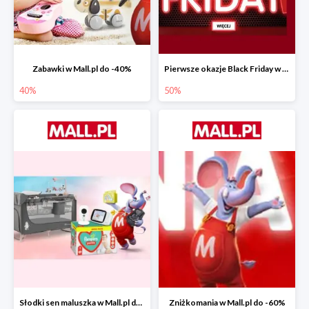
Zabawki w Mall.pl do -40%
Pierwsze okazje Black Friday w Mall.pl do -50%
40%
50%
Słodki sen maluszka w Mall.pl do -55%
Zniżkomania w Mall.pl do -60%