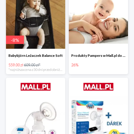
-
8
%
Babybjörn Leżaczek Balance Soft
Produkty Pampers w Mall.pl do -26%
559.00 zł
609.00 zł*
26%
*najniższa cena z 30 dni przed obniżką