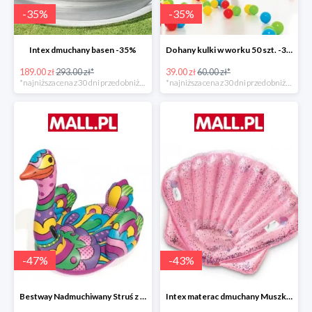
-
35
%
-
35
%
Intex dmuchany basen -35%
Dohany kulki w worku 50 szt. -35%
189.00 zł
293.00 zł*
39.00 zł
60.00 zł*
*najniższa cena z 30 dni przed obniżką
*najniższa cena z 30 dni przed obniżką
-
47
%
-
43
%
Bestway Nadmuchiwany Struś z uchwytami -47%
Intex materac dmuchany Muszka -42%