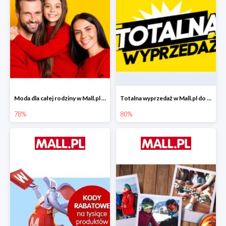
Moda dla całej rodziny w Mall.pl do -78%
Totalna wyprzedaż w Mall.pl do -80%
78%
80%