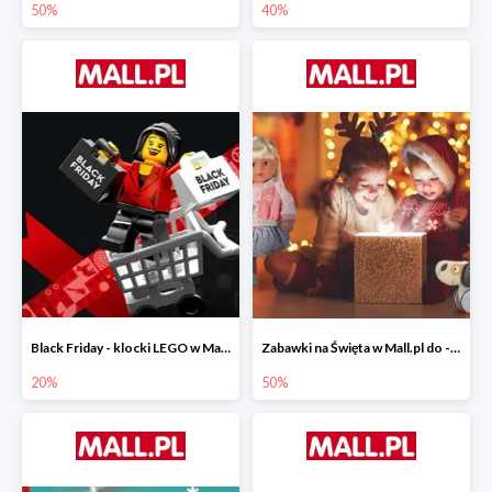
50%
40%
Black Friday - klocki LEGO w Mall.pl do -20%
Zabawki na Święta w Mall.pl do -50%
20%
50%