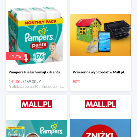
-
17
%
Pampers Pieluchomajtki Pants 4 (9-15 kg) 176 szt. -16%
Wiosenna wyprzedaż w Mall.pl do -80%
141.00 zł
169.00 zł*
80%
*najniższa cena z 30 dni przed obniżką