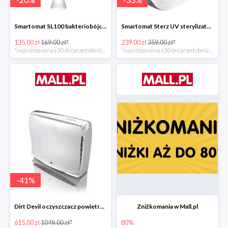
Smartomat SL100 bakteriobójcza lampa UV -20%
Smartomat Sterz UV sterylizator -33%
135.00 zł
169.00 zł*
239.00 zł
359.00 zł*
*najniższa cena z 30 dni przed obniżką
*najniższa cena z 30 dni przed obniżką
-
41
%
Dirt Devil oczyszczacz powietrza Pureza 350 -41%
Zniżkomania w Mall.pl
615.00 zł
1049.00 zł*
80%