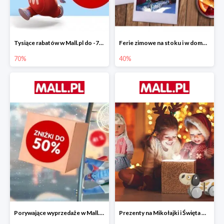
Tysiące rabatów w Mall.pl do -70%
Ferie zimowe na stoku i w domu w Mall.pl do -40%
70%
40%
Porywające wyprzedaże w Mall.pl do -50%
Prezenty na Mikołajki i Święta w Mall.pl do -40%