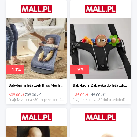
-
14
%
-
9
%
Babybjörn leżaczek Bliss Mesh State Blue
Babybjörn Zabawka do leżaczka Balance
609.00 zł
709.00 zł*
135.00 zł
149.00 zł*
*najniższa cena z 30 dni przed obniżką
*najniższa cena z 30 dni przed obniżką