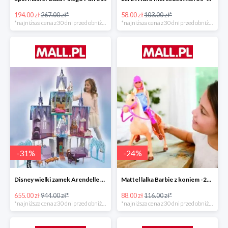
194.00 zł
267.00 zł*
58.00 zł
103.00 zł*
*najniższa cena z 30 dni przed obniżką
*najniższa cena z 30 dni przed obniżką
-
31
%
-
24
%
Disney wielki zamek Arendelle Frozen 2 -30%
Mattel lalka Barbie z koniem -24%
655.00 zł
944.00 zł*
88.00 zł
116.00 zł*
*najniższa cena z 30 dni przed obniżką
*najniższa cena z 30 dni przed obniżką