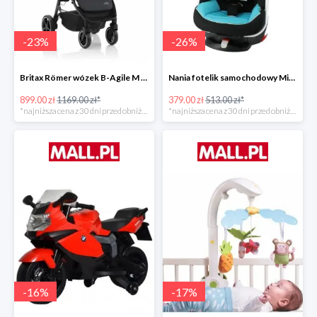
-
23
%
-
26
%
Britax Römer wózek B-Agile M Black Shadow 2020 -23%
Nania fotelik samochodowy Migo Saturn Premium Sky -26%
899.00 zł
1169.00 zł*
379.00 zł
513.00 zł*
*najniższa cena z 30 dni przed obniżką
*najniższa cena z 30 dni przed obniżką
-
16
%
-
17
%