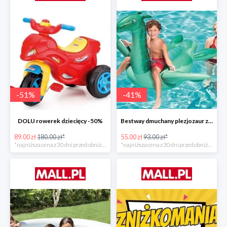
-
51
%
-
41
%
DOLU rowerek dziecięcy -50%
Bestway dmuchany plezjozaur z uchwytami -40%
89.00 zł
180.00 zł*
55.00 zł
93.00 zł*
*najniższa cena z 30 dni przed obniżką
*najniższa cena z 30 dni przed obniżką