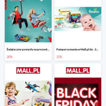
Świąteczne pomysły na prezenty od LEGO w Mall.pl do -20%
Pampersomania w Mall.pl do -25%
20%
25%