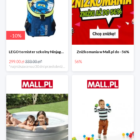
-
10
%
LEGO tornister szkolny Ninjago JAY of Lightning Easy
Zniżkomania w Mall.pl do -56%
299.00 zł
333.00 zł*
56%
*najniższa cena z 30 dni przed obniżką