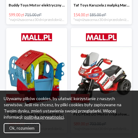
Buddy Toys Motor elektryczny BMW K1300 BEC 6011 -16%
Taf Toys Karuzela z małpką Marco -16%
599.00 zł
715.00 zł*
154.00 zł
185.00 zł*
*najniższa cena z 30 dni przed obniżką
*najniższa cena z 30 dni przed obniżką
-
28
%
-
16
%
Używamy plików cookies, by ułatwić korzystanie z naszych
serwisów. Jeśli nie chcesz, by pliki cookies były zapisywane na
Twoim dysku, zmień ustawienia swojej przeglądarki. Więcej
PalPlay Domek ogrodowy Fairy House -28%
PEG PEREGO Motor trójkołowy Ducati Desmosedici -16%
informacji:
polityka prywatności
.
286.00 zł
399.00 zł*
589.00 zł
703.00 zł*
Ok, rozumiem
*najniższa cena z 30 dni przed obniżką
*najniższa cena z 30 dni przed obniżką