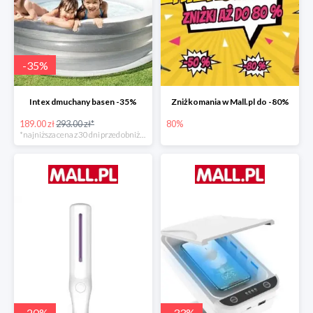
-
35
%
Intex dmuchany basen -35%
Zniżkomania w Mall.pl do -80%
189.00 zł
293.00 zł*
80%
*najniższa cena z 30 dni przed obniżką
-
20
%
-
33
%