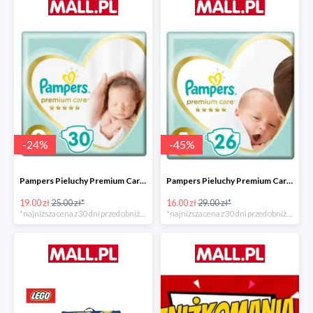
-
24
%
-
45
%
Pampers Pieluchy Premium Care 0 Newborn -24%
Pampers Pieluchy Premium Care 1 Newborn -44%
19.00 zł
25.00 zł*
16.00 zł
29.00 zł*
*najniższa cena z 30 dni przed obniżką
*najniższa cena z 30 dni przed obniżką