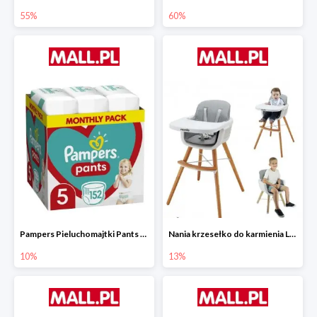
55%
60%
Pampers Pieluchomajtki Pants 5 (12-17 kg) 152 szt.
Nania krzesełko do karmienia LUNA 2w1
10%
13%