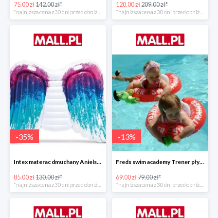
75.00 zł
142.00 zł*
120.00 zł
209.00 zł*
*najniższa cena z 30 dni przed obniżką
*najniższa cena z 30 dni przed obniżką
-
35
%
-
13
%
Intex materac dmuchany Anielskie skrzydła -34%
Freds swim academy Trener pływania
85.00 zł
130.00 zł*
69.00 zł
79.00 zł*
*najniższa cena z 30 dni przed obniżką
*najniższa cena z 30 dni przed obniżką