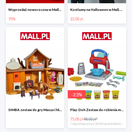
Wyprzedaż noworoczna w Mall.pl do -70%
Kostiumy na Halloween w Mall.pl od 22 zł
70%
22.00 zł
-
23
%
SIMBA zestaw do gry Masza i Niedźwiedź - Duży dom Maszy -15%
Play-Doh Zestaw do robienia makaronów -23%
75.00 zł
98.00 zł*
*najniższa cena z 30 dni przed obniżką