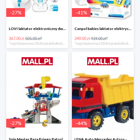
-
27
%
-
41
%
LOVI laktator elektroniczny dwufazowy Prolactis -27%
Canpol babies laktator elektryczny EASY NATURAL -40%
367.00 zł
505.00 zł*
249.00 zł
419.00 zł*
*najniższa cena z 30 dni przed obniżką
*najniższa cena z 30 dni przed obniżką
-
27
%
-
44
%
Spin Master Baza Psiego Patrolu -27%
LENA Auto Mercedes Actros -43%