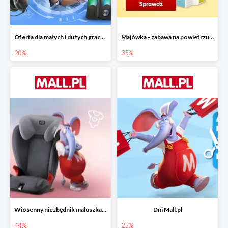
Oferta dla małych i dużych graczy w Mall.pl do -20%
Majówka - zabawa na powietrzu do -35%
20%
35%
Wiosenny niezbędnik maluszka do -44% taniej
Dni Mall.pl
44%
25%