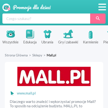
Promocje
Produkty
Sklepy
Wszystkie
Edukacja
Ubrania
Gry i zabawki
Karmienie
Pie
Blog
Strona Główna
>
Sklepy
>
Mall.pl
Wyprawka
www.mall.pl
Dlaczego warto znaleźć i wykorzystać promocje Mall?
To sposób na odciążenie budżetu. MALL.PL to