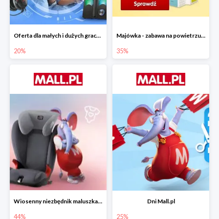
Oferta dla małych i dużych graczy w Mall.pl do -20%
Majówka - zabawa na powietrzu do -35%
20%
35%
Wiosenny niezbędnik maluszka do -44% taniej
Dni Mall.pl
44%
25%