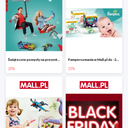
Świąteczne pomysły na prezenty od LEGO w Mall.pl do -20%
Pampersomania w Mall.pl do -25%
20%
25%