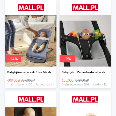
-
14
%
-
9
%
Babybjörn leżaczek Bliss Mesh State Blue
Babybjörn Zabawka do leżaczka Balance
609.00 zł
709.00 zł*
135.00 zł
149.00 zł*
*najniższa cena z 30 dni przed obniżką
*najniższa cena z 30 dni przed obniżką