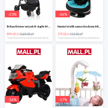
-
23
%
-
26
%
Britax Römer wózek B-Agile M Black Shadow 2020 -23%
Nania fotelik samochodowy Migo Saturn Premium Sky -26%
899.00 zł
1169.00 zł*
379.00 zł
513.00 zł*
*najniższa cena z 30 dni przed obniżką
*najniższa cena z 30 dni przed obniżką
-
16
%
-
17
%