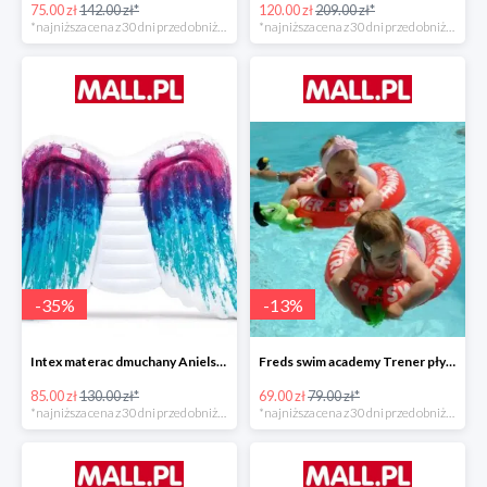
75.00 zł
142.00 zł*
120.00 zł
209.00 zł*
*najniższa cena z 30 dni przed obniżką
*najniższa cena z 30 dni przed obniżką
-
35
%
-
13
%
Intex materac dmuchany Anielskie skrzydła -34%
Freds swim academy Trener pływania
85.00 zł
130.00 zł*
69.00 zł
79.00 zł*
*najniższa cena z 30 dni przed obniżką
*najniższa cena z 30 dni przed obniżką