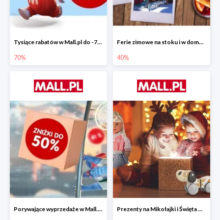
Tysiące rabatów w Mall.pl do -70%
Ferie zimowe na stoku i w domu w Mall.pl do -40%
70%
40%
Porywające wyprzedaże w Mall.pl do -50%
Prezenty na Mikołajki i Święta w Mall.pl do -40%