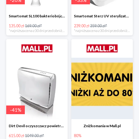
Smartomat SL100 bakteriobójcza lampa UV -20%
Smartomat Sterz UV sterylizator -33%
135.00 zł
169.00 zł*
239.00 zł
359.00 zł*
*najniższa cena z 30 dni przed obniżką
*najniższa cena z 30 dni przed obniżką
-
41
%
Dirt Devil oczyszczacz powietrza Pureza 350 -41%
Zniżkomania w Mall.pl
615.00 zł
1049.00 zł*
80%