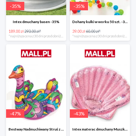
-
35
%
-
35
%
Intex dmuchany basen -35%
Dohany kulki w worku 50 szt. -35%
189.00 zł
293.00 zł*
39.00 zł
60.00 zł*
*najniższa cena z 30 dni przed obniżką
*najniższa cena z 30 dni przed obniżką
-
47
%
-
43
%
Bestway Nadmuchiwany Struś z uchwytami -47%
Intex materac dmuchany Muszka -42%