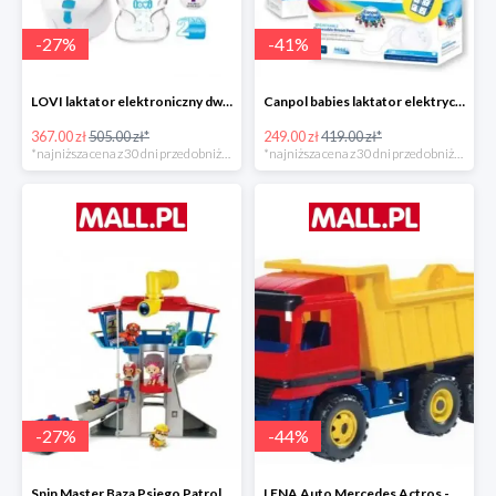
-
27
%
-
41
%
LOVI laktator elektroniczny dwufazowy Prolactis -27%
Canpol babies laktator elektryczny EASY NATURAL -40%
367.00 zł
505.00 zł*
249.00 zł
419.00 zł*
*najniższa cena z 30 dni przed obniżką
*najniższa cena z 30 dni przed obniżką
-
27
%
-
44
%
Spin Master Baza Psiego Patrolu -27%
LENA Auto Mercedes Actros -43%