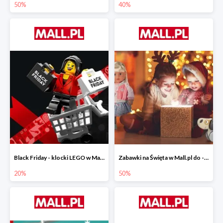
50%
40%
Black Friday - klocki LEGO w Mall.pl do -20%
Zabawki na Święta w Mall.pl do -50%
20%
50%