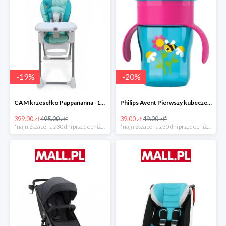
-
19
%
-
20
%
CAM krzesełko Pappananna -19%
Philips Avent Pierwszy kubeczek 260 ml -20%
399.00 zł
495.00 zł*
39.00 zł
49.00 zł*
*najniższa cena z 30 dni przed obniżką
*najniższa cena z 30 dni przed obniżką