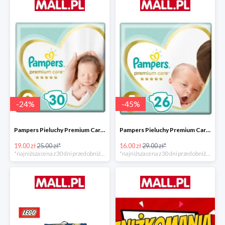
-
24
%
-
45
%
Pampers Pieluchy Premium Care 0 Newborn -24%
Pampers Pieluchy Premium Care 1 Newborn -44%
19.00 zł
25.00 zł*
16.00 zł
29.00 zł*
*najniższa cena z 30 dni przed obniżką
*najniższa cena z 30 dni przed obniżką