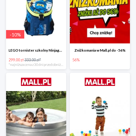
-
10
%
LEGO tornister szkolny Ninjago JAY of Lightning Easy
Zniżkomania w Mall.pl do -56%
299.00 zł
333.00 zł*
56%
*najniższa cena z 30 dni przed obniżką