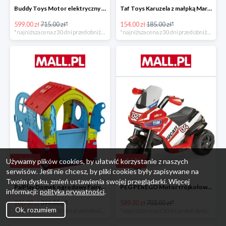
Buddy Toys Motor elektryczny BMW K1300 BEC 6011 -16%
Taf Toys Karuzela z małpką Marco -16%
599.00 zł
715.00 zł*
154.00 zł
185.00 zł*
*najniższa cena z 30 dni przed obniżką
*najniższa cena z 30 dni przed obniżką
-
28
%
-
16
%
Używamy plików cookies, by ułatwić korzystanie z naszych
serwisów. Jeśli nie chcesz, by pliki cookies były zapisywane na
Twoim dysku, zmień ustawienia swojej przeglądarki. Więcej
PalPlay Domek ogrodowy Fairy House -28%
PEG PEREGO Motor trójkołowy Ducati Desmosedici -16%
informacji:
polityka prywatności
.
286.00 zł
399.00 zł*
589.00 zł
703.00 zł*
Ok, rozumiem
*najniższa cena z 30 dni przed obniżką
*najniższa cena z 30 dni przed obniżką