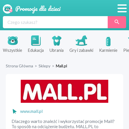
Promocje
Produkty
Sklepy
Wszystkie
Edukacja
Ubrania
Gry i zabawki
Karmienie
Pie
Blog
Strona Główna
>
Sklepy
>
Mall.pl
Wyprawka
www.mall.pl
Dlaczego warto znaleźć i wykorzystać promocje Mall?
To sposób na odciążenie budżetu. MALL.PL to