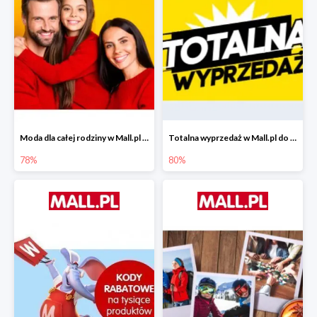
Moda dla całej rodziny w Mall.pl do -78%
Totalna wyprzedaż w Mall.pl do -80%
78%
80%