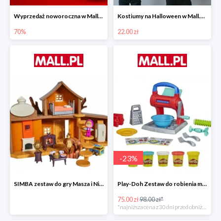
Wyprzedaż noworoczna w Mall.pl do -70%
Kostiumy na Halloween w Mall.pl od 22 zł
70%
22.00 zł
-
23
%
SIMBA zestaw do gry Masza i Niedźwiedź - Duży dom Maszy -15%
Play-Doh Zestaw do robienia makaronów -23%
75.00 zł
98.00 zł*
*najniższa cena z 30 dni przed obniżką