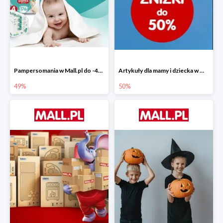
Pampersomania w Mall.pl do -49%
Artykuły dla mamy i dziecka w Mall.pl do -50%
49%
50%