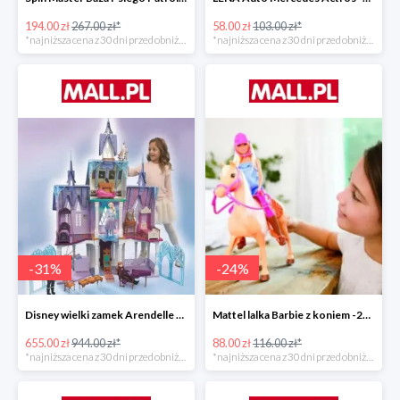
194.00 zł
267.00 zł*
58.00 zł
103.00 zł*
*najniższa cena z 30 dni przed obniżką
*najniższa cena z 30 dni przed obniżką
-
31
%
-
24
%
Disney wielki zamek Arendelle Frozen 2 -30%
Mattel lalka Barbie z koniem -24%
655.00 zł
944.00 zł*
88.00 zł
116.00 zł*
*najniższa cena z 30 dni przed obniżką
*najniższa cena z 30 dni przed obniżką