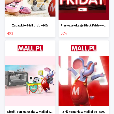
Zabawki w Mall.pl do -40%
Pierwsze okazje Black Friday w Mall.pl do -50%
40%
50%
Słodki sen maluszka w Mall.pl do -55%
Zniżkomania w Mall.pl do -60%