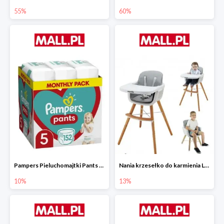
55%
60%
Pampers Pieluchomajtki Pants 5 (12-17 kg) 152 szt.
Nania krzesełko do karmienia LUNA 2w1
10%
13%