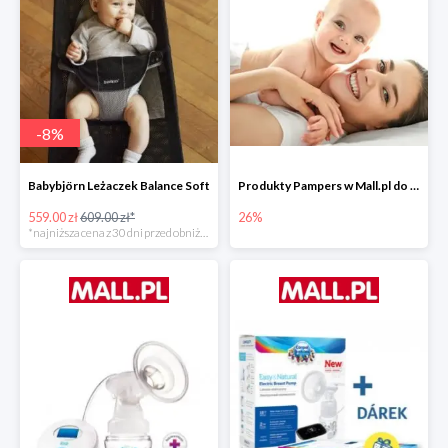
-
8
%
Babybjörn Leżaczek Balance Soft
Produkty Pampers w Mall.pl do -26%
559.00 zł
609.00 zł*
26%
*najniższa cena z 30 dni przed obniżką