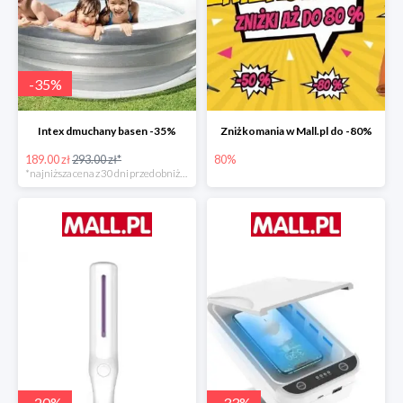
-
35
%
Intex dmuchany basen -35%
Zniżkomania w Mall.pl do -80%
189.00 zł
293.00 zł*
80%
*najniższa cena z 30 dni przed obniżką
-
20
%
-
33
%