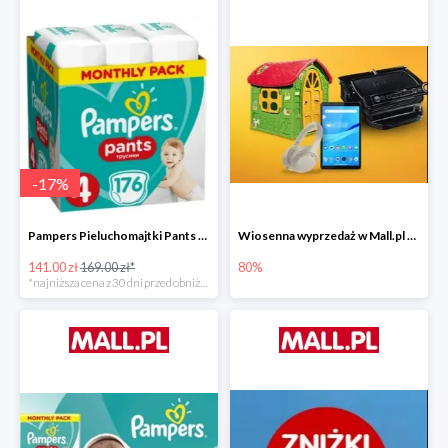
-
17
%
Pampers Pieluchomajtki Pants 4 (9-15 kg) 176 szt. -16%
Wiosenna wyprzedaż w Mall.pl do -80%
141.00 zł
169.00 zł*
80%
*najniższa cena z 30 dni przed obniżką