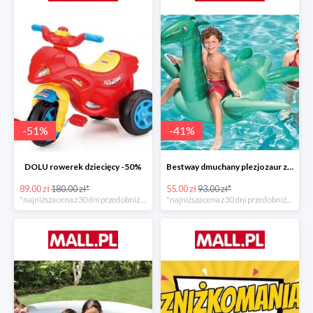
-
51
%
-
41
%
DOLU rowerek dziecięcy -50%
Bestway dmuchany plezjozaur z uchwytami -40%
89.00 zł
180.00 zł*
55.00 zł
93.00 zł*
*najniższa cena z 30 dni przed obniżką
*najniższa cena z 30 dni przed obniżką