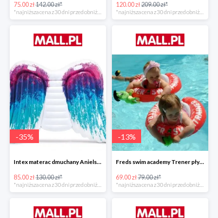
75.00 zł
142.00 zł*
120.00 zł
209.00 zł*
*najniższa cena z 30 dni przed obniżką
*najniższa cena z 30 dni przed obniżką
-
35
%
-
13
%
Intex materac dmuchany Anielskie skrzydła -34%
Freds swim academy Trener pływania
85.00 zł
130.00 zł*
69.00 zł
79.00 zł*
*najniższa cena z 30 dni przed obniżką
*najniższa cena z 30 dni przed obniżką