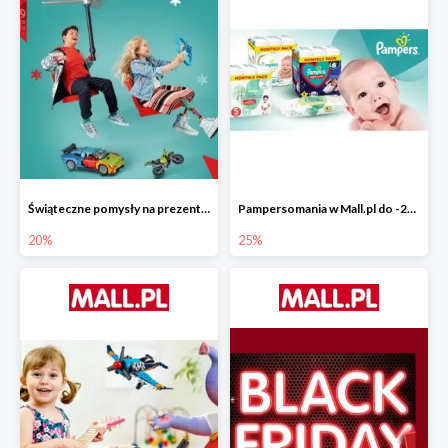
Świąteczne pomysły na prezenty od LEGO w Mall.pl do -20%
Pampersomania w Mall.pl do -25%
20%
25%