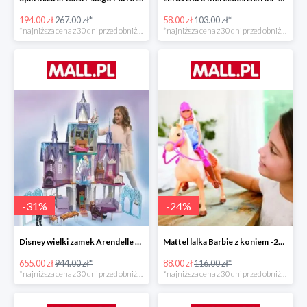
194.00 zł
267.00 zł*
58.00 zł
103.00 zł*
*najniższa cena z 30 dni przed obniżką
*najniższa cena z 30 dni przed obniżką
-
31
%
-
24
%
Disney wielki zamek Arendelle Frozen 2 -30%
Mattel lalka Barbie z koniem -24%
655.00 zł
944.00 zł*
88.00 zł
116.00 zł*
*najniższa cena z 30 dni przed obniżką
*najniższa cena z 30 dni przed obniżką