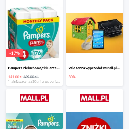
-
17
%
Pampers Pieluchomajtki Pants 4 (9-15 kg) 176 szt. -16%
Wiosenna wyprzedaż w Mall.pl do -80%
141.00 zł
169.00 zł*
80%
*najniższa cena z 30 dni przed obniżką