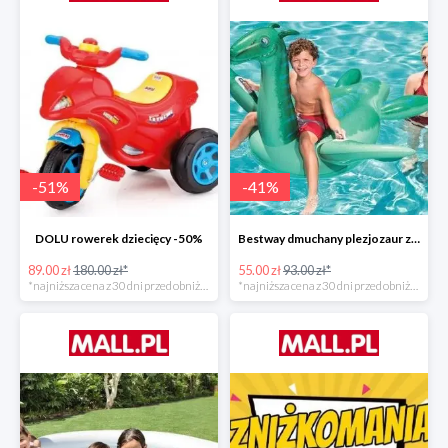
-
51
%
-
41
%
DOLU rowerek dziecięcy -50%
Bestway dmuchany plezjozaur z uchwytami -40%
89.00 zł
180.00 zł*
55.00 zł
93.00 zł*
*najniższa cena z 30 dni przed obniżką
*najniższa cena z 30 dni przed obniżką