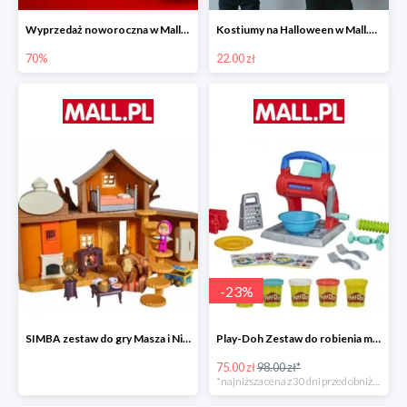
Wyprzedaż noworoczna w Mall.pl do -70%
Kostiumy na Halloween w Mall.pl od 22 zł
70%
22.00 zł
-
23
%
SIMBA zestaw do gry Masza i Niedźwiedź - Duży dom Maszy -15%
Play-Doh Zestaw do robienia makaronów -23%
75.00 zł
98.00 zł*
*najniższa cena z 30 dni przed obniżką