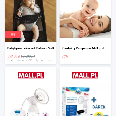
-
8
%
Babybjörn Leżaczek Balance Soft
Produkty Pampers w Mall.pl do -26%
559.00 zł
609.00 zł*
26%
*najniższa cena z 30 dni przed obniżką