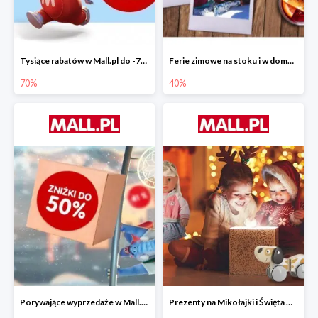
Tysiące rabatów w Mall.pl do -70%
Ferie zimowe na stoku i w domu w Mall.pl do -40%
70%
40%
Porywające wyprzedaże w Mall.pl do -50%
Prezenty na Mikołajki i Święta w Mall.pl do -40%