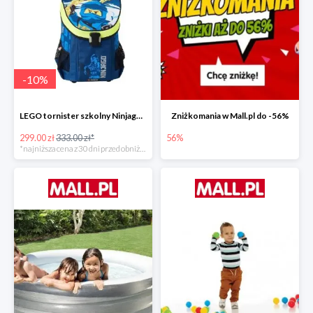
-
10
%
LEGO tornister szkolny Ninjago JAY of Lightning Easy
Zniżkomania w Mall.pl do -56%
299.00 zł
333.00 zł*
56%
*najniższa cena z 30 dni przed obniżką