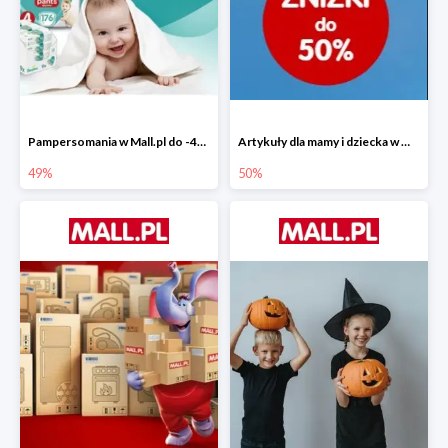
Pampersomania w Mall.pl do -49%
Artykuły dla mamy i dziecka w Mall.pl do -50%
49%
50%