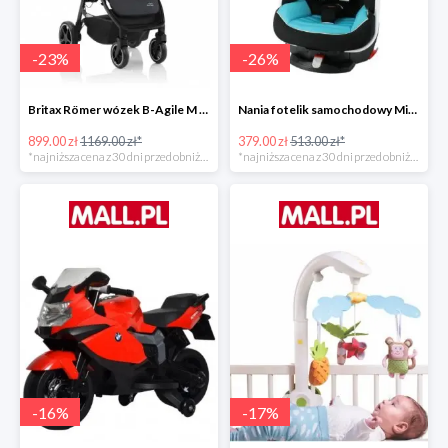
-
23
%
-
26
%
Britax Römer wózek B-Agile M Black Shadow 2020 -23%
Nania fotelik samochodowy Migo Saturn Premium Sky -26%
899.00 zł
1169.00 zł*
379.00 zł
513.00 zł*
*najniższa cena z 30 dni przed obniżką
*najniższa cena z 30 dni przed obniżką
-
16
%
-
17
%