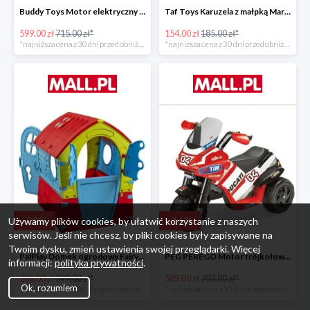
Buddy Toys Motor elektryczny BMW K1300 BEC 6011 -16%
Taf Toys Karuzela z małpką Marco -16%
599.00 zł
715.00 zł*
154.00 zł
185.00 zł*
*najniższa cena z 30 dni przed obniżką
*najniższa cena z 30 dni przed obniżką
-
28
%
-
16
%
Używamy plików cookies, by ułatwić korzystanie z naszych
serwisów. Jeśli nie chcesz, by pliki cookies były zapisywane na
Twoim dysku, zmień ustawienia swojej przeglądarki. Więcej
PalPlay Domek ogrodowy Fairy House -28%
PEG PEREGO Motor trójkołowy Ducati Desmosedici -16%
informacji:
polityka prywatności
.
286.00 zł
399.00 zł*
589.00 zł
703.00 zł*
Ok, rozumiem
*najniższa cena z 30 dni przed obniżką
*najniższa cena z 30 dni przed obniżką