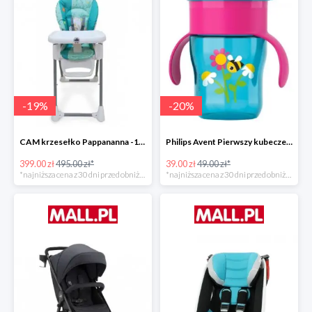
-
19
%
-
20
%
CAM krzesełko Pappananna -19%
Philips Avent Pierwszy kubeczek 260 ml -20%
399.00 zł
495.00 zł*
39.00 zł
49.00 zł*
*najniższa cena z 30 dni przed obniżką
*najniższa cena z 30 dni przed obniżką