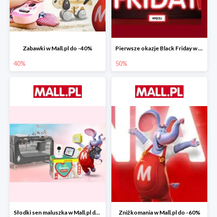
Zabawki w Mall.pl do -40%
Pierwsze okazje Black Friday w Mall.pl do -50%
40%
50%
Słodki sen maluszka w Mall.pl do -55%
Zniżkomania w Mall.pl do -60%