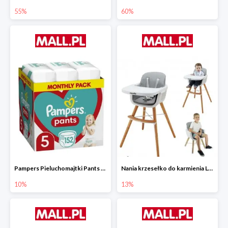
55%
60%
Pampers Pieluchomajtki Pants 5 (12-17 kg) 152 szt.
Nania krzesełko do karmienia LUNA 2w1
10%
13%