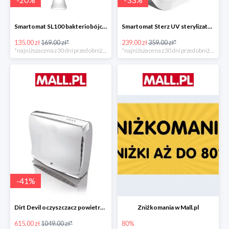
Smartomat SL100 bakteriobójcza lampa UV -20%
Smartomat Sterz UV sterylizator -33%
135.00 zł
169.00 zł*
239.00 zł
359.00 zł*
*najniższa cena z 30 dni przed obniżką
*najniższa cena z 30 dni przed obniżką
-
41
%
Dirt Devil oczyszczacz powietrza Pureza 350 -41%
Zniżkomania w Mall.pl
615.00 zł
1049.00 zł*
80%