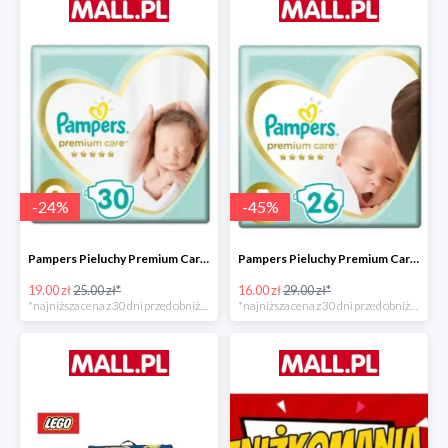
-
24
%
-
45
%
Pampers Pieluchy Premium Care 0 Newborn -24%
Pampers Pieluchy Premium Care 1 Newborn -44%
19.00 zł
25.00 zł*
16.00 zł
29.00 zł*
*najniższa cena z 30 dni przed obniżką
*najniższa cena z 30 dni przed obniżką