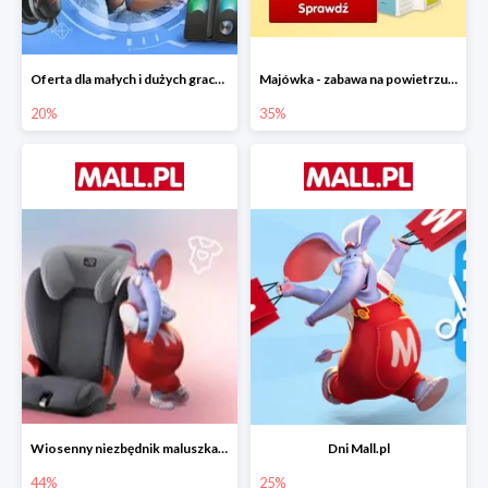
Oferta dla małych i dużych graczy w Mall.pl do -20%
Majówka - zabawa na powietrzu do -35%
20%
35%
Wiosenny niezbędnik maluszka do -44% taniej
Dni Mall.pl
44%
25%