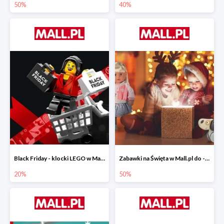
50%
40%
Black Friday - klocki LEGO w Mall.pl do -20%
Zabawki na Święta w Mall.pl do -50%
20%
50%