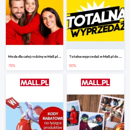
Moda dla całej rodziny w Mall.pl do -78%
Totalna wyprzedaż w Mall.pl do -80%
78%
80%