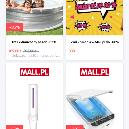
-
35
%
Intex dmuchany basen -35%
Zniżkomania w Mall.pl do -80%
189.00 zł
293.00 zł*
80%
*najniższa cena z 30 dni przed obniżką
-
20
%
-
33
%