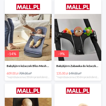
-
14
%
-
9
%
Babybjörn leżaczek Bliss Mesh State Blue
Babybjörn Zabawka do leżaczka Balance
609.00 zł
709.00 zł*
135.00 zł
149.00 zł*
*najniższa cena z 30 dni przed obniżką
*najniższa cena z 30 dni przed obniżką