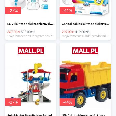
-
27
%
-
41
%
LOVI laktator elektroniczny dwufazowy Prolactis -27%
Canpol babies laktator elektryczny EASY NATURAL -40%
367.00 zł
505.00 zł*
249.00 zł
419.00 zł*
*najniższa cena z 30 dni przed obniżką
*najniższa cena z 30 dni przed obniżką
-
27
%
-
44
%
Spin Master Baza Psiego Patrolu -27%
LENA Auto Mercedes Actros -43%