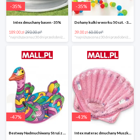
-
35
%
-
35
%
Intex dmuchany basen -35%
Dohany kulki w worku 50 szt. -35%
189.00 zł
293.00 zł*
39.00 zł
60.00 zł*
*najniższa cena z 30 dni przed obniżką
*najniższa cena z 30 dni przed obniżką
-
47
%
-
43
%
Bestway Nadmuchiwany Struś z uchwytami -47%
Intex materac dmuchany Muszka -42%