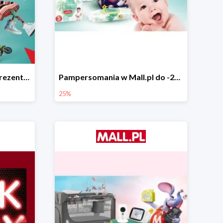
Świąteczne pomysły na prezenty od LEGO w Mall.pl do -20%
Pampersomania w Mall.pl do -25%
25%