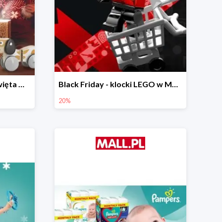
Prezenty na Mikołajki i Święta w Mall.pl do -40%
Black Friday - klocki LEGO w Mall.pl do -20%
20%