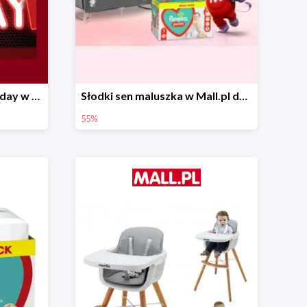
Pierwsze okazje Black Friday w Mall.pl do -50%
Słodki sen maluszka w Mall.pl do -55%
55%