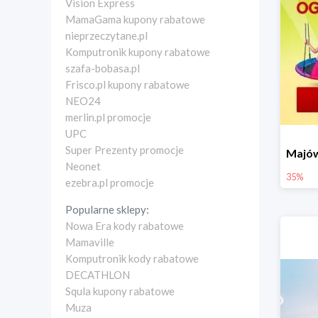
Vision Express
MamaGama kupony rabatowe
nieprzeczytane.pl
Komputronik kupony rabatowe
szafa-bobasa.pl
Frisco.pl kupony rabatowe
NEO24
merlin.pl promocje
UPC
Super Prezenty promocje
Neonet
35%
ezebra.pl promocje
Popularne sklepy:
Nowa Era kody rabatowe
Mamaville
Komputronik kody rabatowe
DECATHLON
Squla kupony rabatowe
Muza