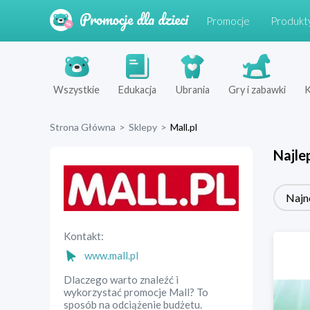
Promocje
Produkt
Wszystkie
Edukacja
Ubrania
Gry i zabawki
K
Strona Główna
>
Sklepy
>
Mall.pl
Najle
Najn
Kontakt:
www.mall.pl
Dlaczego warto znaleźć i
wykorzystać promocje Mall? To
sposób na odciążenie budżetu.