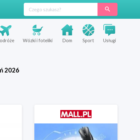
odróże
Wózki i foteliki
Dom
Sport
Usługi
eń
2026