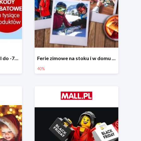
Tysiące rabatów w Mall.pl do -70%
Ferie zimowe na stoku i w domu w Mall.pl do -40%
40%