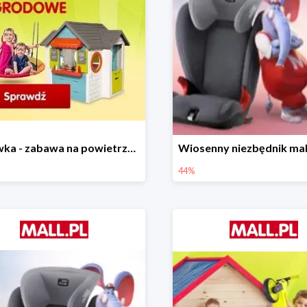
Majówka - zabawa na powietrzu do -35%
44%