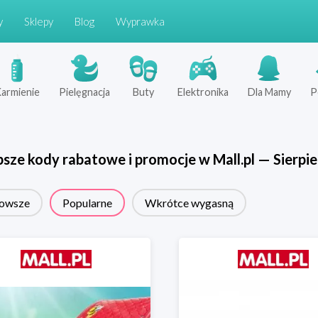
y
Sklepy
Blog
Wyprawka
armienie
Pielęgnacja
Buty
Elektronika
Dla Mamy
P
psze kody rabatowe i promocje w
Mall.pl
—
Sierpi
owsze
Popularne
Wkrótce wygasną