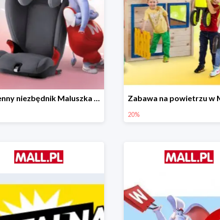
Wiosenny niezbędnik Maluszka w Mall.pl do -44%
20%