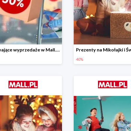
Porywające wyprzedaże w Mall.pl do -50%
40%