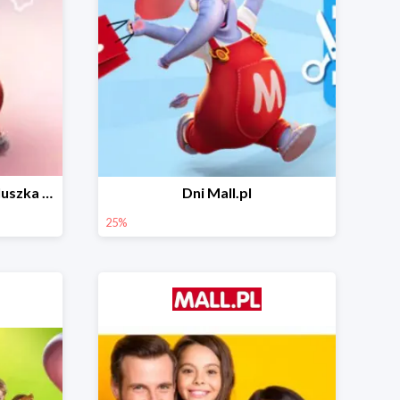
Wiosenny niezbędnik maluszka do -44% taniej
Dni Mall.pl
25%