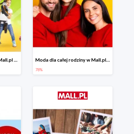
Zabawa na powietrzu w Mall.pl do -20%
Moda dla całej rodziny w Mall.pl do -78%
78%