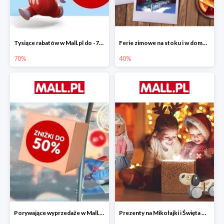
Tysiące rabatów w Mall.pl do -70%
Ferie zimowe na stoku i w domu w Mall.pl do -40%
70%
40%
Porywające wyprzedaże w Mall.pl do -50%
Prezenty na Mikołajki i Święta w Mall.pl do -40%