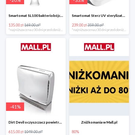
Smartomat SL100 bakteriobójcza lampa UV -20%
Smartomat Sterz UV sterylizator -33%
135.00 zł
169.00 zł*
239.00 zł
359.00 zł*
*najniższa cena z 30 dni przed obniżką
*najniższa cena z 30 dni przed obniżką
-
41
%
Dirt Devil oczyszczacz powietrza Pureza 350 -41%
Zniżkomania w Mall.pl
615.00 zł
1049.00 zł*
80%