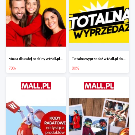
Moda dla całej rodziny w Mall.pl do -78%
Totalna wyprzedaż w Mall.pl do -80%
78%
80%