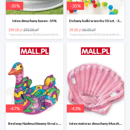
-
35
%
-
35
%
Intex dmuchany basen -35%
Dohany kulki w worku 50 szt. -35%
189.00 zł
293.00 zł*
39.00 zł
60.00 zł*
*najniższa cena z 30 dni przed obniżką
*najniższa cena z 30 dni przed obniżką
-
47
%
-
43
%
Bestway Nadmuchiwany Struś z uchwytami -47%
Intex materac dmuchany Muszka -42%