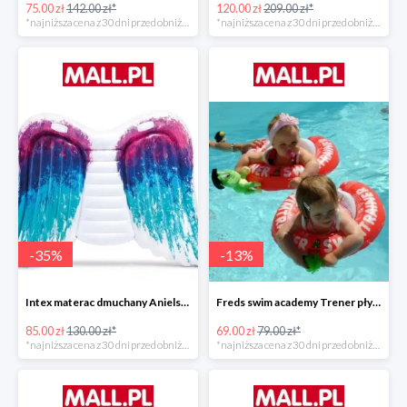
75.00 zł
142.00 zł*
120.00 zł
209.00 zł*
*najniższa cena z 30 dni przed obniżką
*najniższa cena z 30 dni przed obniżką
-
35
%
-
13
%
Intex materac dmuchany Anielskie skrzydła -34%
Freds swim academy Trener pływania
85.00 zł
130.00 zł*
69.00 zł
79.00 zł*
*najniższa cena z 30 dni przed obniżką
*najniższa cena z 30 dni przed obniżką