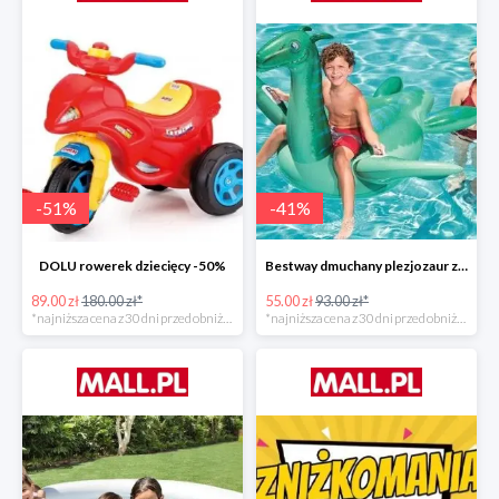
-
51
%
-
41
%
DOLU rowerek dziecięcy -50%
Bestway dmuchany plezjozaur z uchwytami -40%
89.00 zł
180.00 zł*
55.00 zł
93.00 zł*
*najniższa cena z 30 dni przed obniżką
*najniższa cena z 30 dni przed obniżką