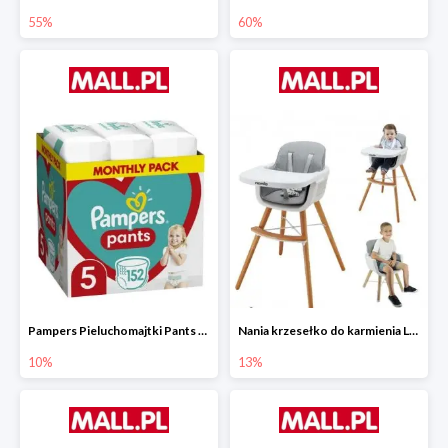
55%
60%
Pampers Pieluchomajtki Pants 5 (12-17 kg) 152 szt.
Nania krzesełko do karmienia LUNA 2w1
10%
13%