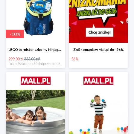
-
10
%
LEGO tornister szkolny Ninjago JAY of Lightning Easy
Zniżkomania w Mall.pl do -56%
299.00 zł
333.00 zł*
56%
*najniższa cena z 30 dni przed obniżką