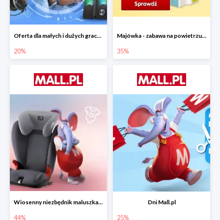
Oferta dla małych i dużych graczy w Mall.pl do -20%
Majówka - zabawa na powietrzu do -35%
20%
35%
Wiosenny niezbędnik maluszka do -44% taniej
Dni Mall.pl
44%
25%