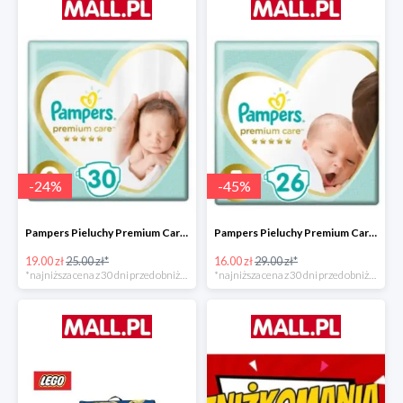
-
24
%
-
45
%
Pampers Pieluchy Premium Care 0 Newborn -24%
Pampers Pieluchy Premium Care 1 Newborn -44%
19.00 zł
25.00 zł*
16.00 zł
29.00 zł*
*najniższa cena z 30 dni przed obniżką
*najniższa cena z 30 dni przed obniżką