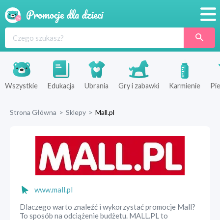
Promocje
Produkty
Sklepy
Wszystkie
Edukacja
Ubrania
Gry i zabawki
Karmienie
Pie
Blog
Strona Główna
>
Sklepy
>
Mall.pl
Wyprawka
www.mall.pl
Dlaczego warto znaleźć i wykorzystać promocje Mall?
To sposób na odciążenie budżetu. MALL.PL to