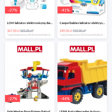
-
27
%
-
41
%
LOVI laktator elektroniczny dwufazowy Prolactis -27%
Canpol babies laktator elektryczny EASY NATURAL -40%
367.00 zł
505.00 zł*
249.00 zł
419.00 zł*
*najniższa cena z 30 dni przed obniżką
*najniższa cena z 30 dni przed obniżką
-
27
%
-
44
%
Spin Master Baza Psiego Patrolu -27%
LENA Auto Mercedes Actros -43%