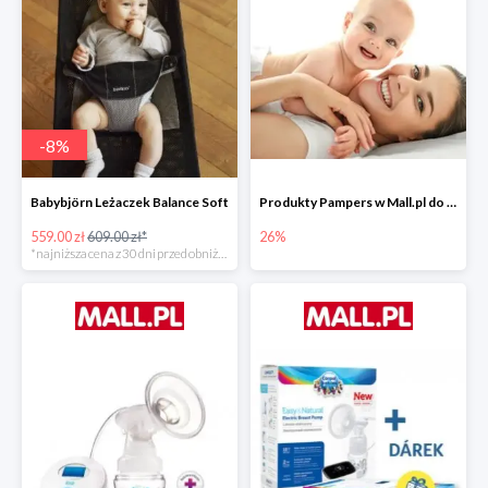
-
8
%
Babybjörn Leżaczek Balance Soft
Produkty Pampers w Mall.pl do -26%
559.00 zł
609.00 zł*
26%
*najniższa cena z 30 dni przed obniżką