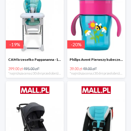
-
19
%
-
20
%
CAM krzesełko Pappananna -19%
Philips Avent Pierwszy kubeczek 260 ml -20%
399.00 zł
495.00 zł*
39.00 zł
49.00 zł*
*najniższa cena z 30 dni przed obniżką
*najniższa cena z 30 dni przed obniżką