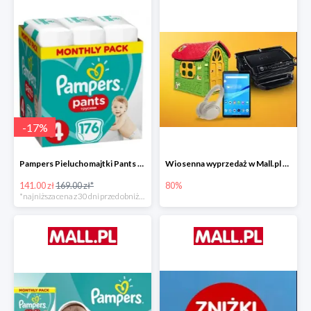
-
17
%
Pampers Pieluchomajtki Pants 4 (9-15 kg) 176 szt. -16%
Wiosenna wyprzedaż w Mall.pl do -80%
141.00 zł
169.00 zł*
80%
*najniższa cena z 30 dni przed obniżką