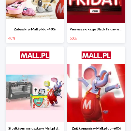
Zabawki w Mall.pl do -40%
Pierwsze okazje Black Friday w Mall.pl do -50%
40%
50%
Słodki sen maluszka w Mall.pl do -55%
Zniżkomania w Mall.pl do -60%