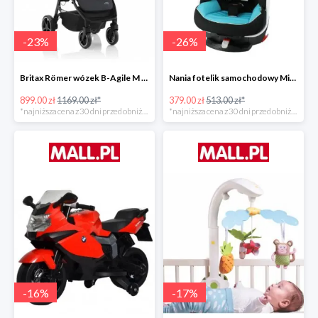
-
23
%
-
26
%
Britax Römer wózek B-Agile M Black Shadow 2020 -23%
Nania fotelik samochodowy Migo Saturn Premium Sky -26%
899.00 zł
1169.00 zł*
379.00 zł
513.00 zł*
*najniższa cena z 30 dni przed obniżką
*najniższa cena z 30 dni przed obniżką
-
16
%
-
17
%