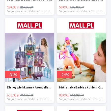
194.00 zł
267.00 zł*
58.00 zł
103.00 zł*
*najniższa cena z 30 dni przed obniżką
*najniższa cena z 30 dni przed obniżką
-
31
%
-
24
%
Disney wielki zamek Arendelle Frozen 2 -30%
Mattel lalka Barbie z koniem -24%
655.00 zł
944.00 zł*
88.00 zł
116.00 zł*
*najniższa cena z 30 dni przed obniżką
*najniższa cena z 30 dni przed obniżką