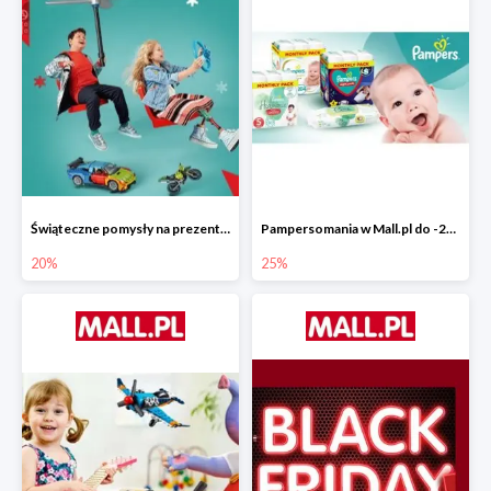
Świąteczne pomysły na prezenty od LEGO w Mall.pl do -20%
Pampersomania w Mall.pl do -25%
20%
25%