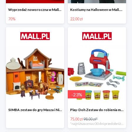
Wyprzedaż noworoczna w Mall.pl do -70%
Kostiumy na Halloween w Mall.pl od 22 zł
70%
22.00 zł
-
23
%
SIMBA zestaw do gry Masza i Niedźwiedź - Duży dom Maszy -15%
Play-Doh Zestaw do robienia makaronów -23%
75.00 zł
98.00 zł*
*najniższa cena z 30 dni przed obniżką