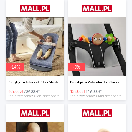
-
14
%
-
9
%
Babybjörn leżaczek Bliss Mesh State Blue
Babybjörn Zabawka do leżaczka Balance
609.00 zł
709.00 zł*
135.00 zł
149.00 zł*
*najniższa cena z 30 dni przed obniżką
*najniższa cena z 30 dni przed obniżką