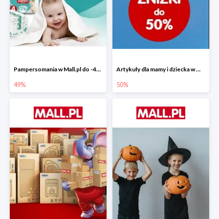
Pampersomania w Mall.pl do -49%
Artykuły dla mamy i dziecka w Mall.pl do -50%
49%
50%