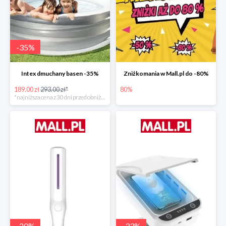
-
35
%
Intex dmuchany basen -35%
Zniżkomania w Mall.pl do -80%
189.00 zł
293.00 zł*
80%
*najniższa cena z 30 dni przed obniżką
-
20
%
-
33
%