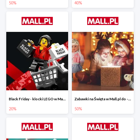
50%
40%
Black Friday - klocki LEGO w Mall.pl do -20%
Zabawki na Święta w Mall.pl do -50%
20%
50%