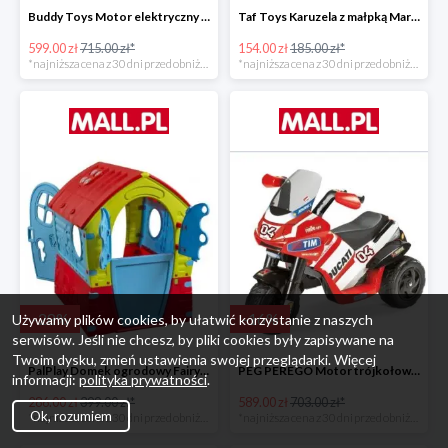
Buddy Toys Motor elektryczny BMW K1300 BEC 6011 -16%
Taf Toys Karuzela z małpką Marco -16%
599.00 zł
715.00 zł*
154.00 zł
185.00 zł*
*najniższa cena z 30 dni przed obniżką
*najniższa cena z 30 dni przed obniżką
-
28
%
-
16
%
Używamy plików cookies, by ułatwić korzystanie z naszych
serwisów. Jeśli nie chcesz, by pliki cookies były zapisywane na
Twoim dysku, zmień ustawienia swojej przeglądarki. Więcej
PalPlay Domek ogrodowy Fairy House -28%
PEG PEREGO Motor trójkołowy Ducati Desmosedici -16%
informacji:
polityka prywatności
.
286.00 zł
399.00 zł*
589.00 zł
703.00 zł*
Ok, rozumiem
*najniższa cena z 30 dni przed obniżką
*najniższa cena z 30 dni przed obniżką