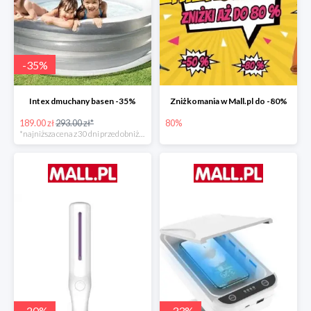
-
35
%
Intex dmuchany basen -35%
Zniżkomania w Mall.pl do -80%
189.00 zł
293.00 zł*
80%
*najniższa cena z 30 dni przed obniżką
-
20
%
-
33
%