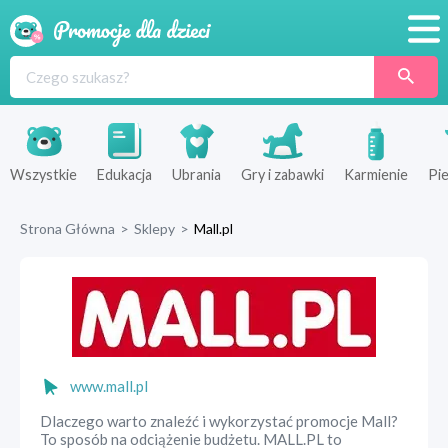
Promocje
Produkty
Sklepy
Wszystkie
Edukacja
Ubrania
Gry i zabawki
Karmienie
Pie
Blog
Strona Główna
>
Sklepy
>
Mall.pl
Wyprawka
www.mall.pl
Dlaczego warto znaleźć i wykorzystać promocje Mall?
To sposób na odciążenie budżetu. MALL.PL to