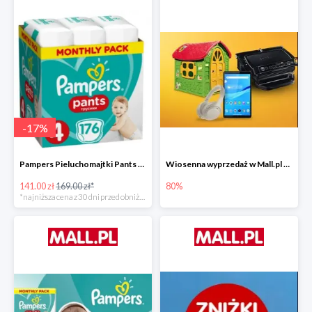
-
17
%
Pampers Pieluchomajtki Pants 4 (9-15 kg) 176 szt. -16%
Wiosenna wyprzedaż w Mall.pl do -80%
141.00 zł
169.00 zł*
80%
*najniższa cena z 30 dni przed obniżką