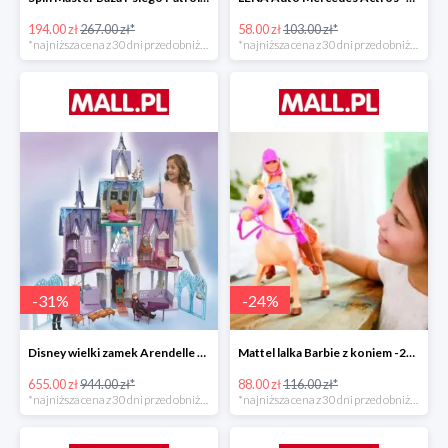
194.00 zł
267.00 zł*
58.00 zł
103.00 zł*
*najniższa cena z 30 dni przed obniżką
*najniższa cena z 30 dni przed obniżką
-
31
%
-
24
%
Disney wielki zamek Arendelle Frozen 2 -30%
Mattel lalka Barbie z koniem -24%
655.00 zł
944.00 zł*
88.00 zł
116.00 zł*
*najniższa cena z 30 dni przed obniżką
*najniższa cena z 30 dni przed obniżką