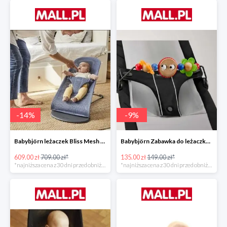
-
14
%
-
9
%
Babybjörn leżaczek Bliss Mesh State Blue
Babybjörn Zabawka do leżaczka Balance
609.00 zł
709.00 zł*
135.00 zł
149.00 zł*
*najniższa cena z 30 dni przed obniżką
*najniższa cena z 30 dni przed obniżką