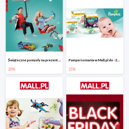
Świąteczne pomysły na prezenty od LEGO w Mall.pl do -20%
Pampersomania w Mall.pl do -25%
20%
25%