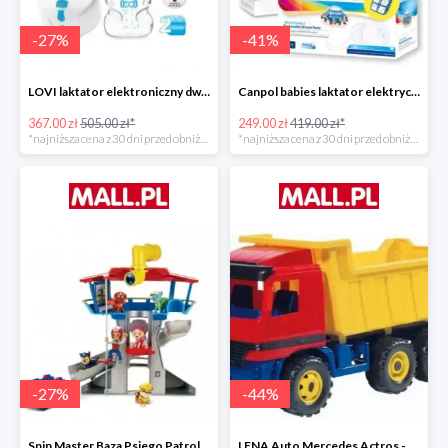
-
27
%
-
41
%
LOVI laktator elektroniczny dwufazowy Prolactis -27%
Canpol babies laktator elektryczny EASY NATURAL -40%
367.00 zł
505.00 zł*
249.00 zł
419.00 zł*
*najniższa cena z 30 dni przed obniżką
*najniższa cena z 30 dni przed obniżką
-
27
%
-
44
%
Spin Master Baza Psiego Patrolu -27%
LENA Auto Mercedes Actros -43%