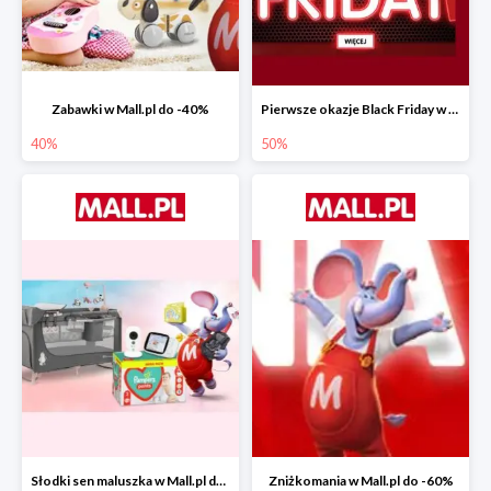
Zabawki w Mall.pl do -40%
Pierwsze okazje Black Friday w Mall.pl do -50%
40%
50%
Słodki sen maluszka w Mall.pl do -55%
Zniżkomania w Mall.pl do -60%