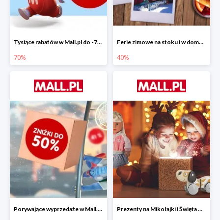
Tysiące rabatów w Mall.pl do -70%
Ferie zimowe na stoku i w domu w Mall.pl do -40%
70%
40%
Porywające wyprzedaże w Mall.pl do -50%
Prezenty na Mikołajki i Święta w Mall.pl do -40%