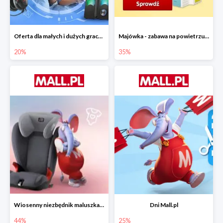
Oferta dla małych i dużych graczy w Mall.pl do -20%
Majówka - zabawa na powietrzu do -35%
20%
35%
Wiosenny niezbędnik maluszka do -44% taniej
Dni Mall.pl
44%
25%