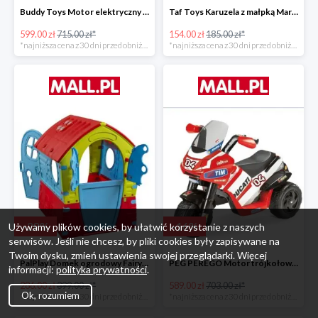
Buddy Toys Motor elektryczny BMW K1300 BEC 6011 -16%
Taf Toys Karuzela z małpką Marco -16%
599.00 zł
715.00 zł*
154.00 zł
185.00 zł*
*najniższa cena z 30 dni przed obniżką
*najniższa cena z 30 dni przed obniżką
-
28
%
-
16
%
Używamy plików cookies, by ułatwić korzystanie z naszych
serwisów. Jeśli nie chcesz, by pliki cookies były zapisywane na
Twoim dysku, zmień ustawienia swojej przeglądarki. Więcej
PalPlay Domek ogrodowy Fairy House -28%
PEG PEREGO Motor trójkołowy Ducati Desmosedici -16%
informacji:
polityka prywatności
.
286.00 zł
399.00 zł*
589.00 zł
703.00 zł*
Ok, rozumiem
*najniższa cena z 30 dni przed obniżką
*najniższa cena z 30 dni przed obniżką