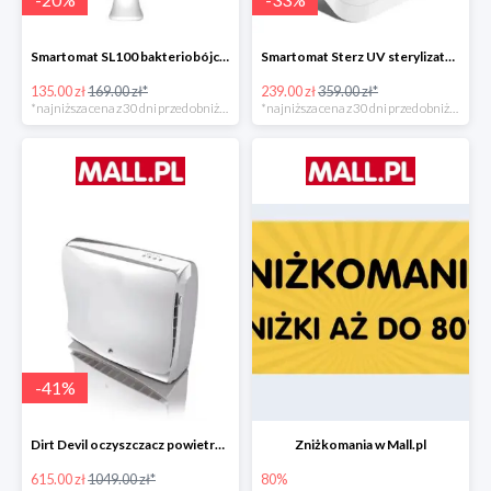
Smartomat SL100 bakteriobójcza lampa UV -20%
Smartomat Sterz UV sterylizator -33%
135.00 zł
169.00 zł*
239.00 zł
359.00 zł*
*najniższa cena z 30 dni przed obniżką
*najniższa cena z 30 dni przed obniżką
-
41
%
Dirt Devil oczyszczacz powietrza Pureza 350 -41%
Zniżkomania w Mall.pl
615.00 zł
1049.00 zł*
80%