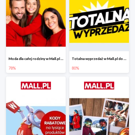
Moda dla całej rodziny w Mall.pl do -78%
Totalna wyprzedaż w Mall.pl do -80%
78%
80%