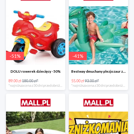
-
51
%
-
41
%
DOLU rowerek dziecięcy -50%
Bestway dmuchany plezjozaur z uchwytami -40%
89.00 zł
180.00 zł*
55.00 zł
93.00 zł*
*najniższa cena z 30 dni przed obniżką
*najniższa cena z 30 dni przed obniżką