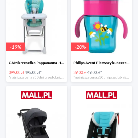
-
19
%
-
20
%
CAM krzesełko Pappananna -19%
Philips Avent Pierwszy kubeczek 260 ml -20%
399.00 zł
495.00 zł*
39.00 zł
49.00 zł*
*najniższa cena z 30 dni przed obniżką
*najniższa cena z 30 dni przed obniżką