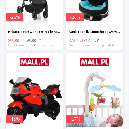
-
23
%
-
26
%
Britax Römer wózek B-Agile M Black Shadow 2020 -23%
Nania fotelik samochodowy Migo Saturn Premium Sky -26%
899.00 zł
1169.00 zł*
379.00 zł
513.00 zł*
*najniższa cena z 30 dni przed obniżką
*najniższa cena z 30 dni przed obniżką
-
16
%
-
17
%