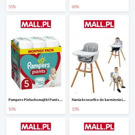
55%
60%
Pampers Pieluchomajtki Pants 5 (12-17 kg) 152 szt.
Nania krzesełko do karmienia LUNA 2w1
10%
13%