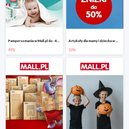
Pampersomania w Mall.pl do -49%
Artykuły dla mamy i dziecka w Mall.pl do -50%
49%
50%