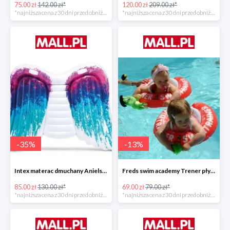
75.00 zł
142.00 zł*
120.00 zł
209.00 zł*
*najniższa cena z 30 dni przed obniżką
*najniższa cena z 30 dni przed obniżką
-
35
%
-
13
%
Intex materac dmuchany Anielskie skrzydła -34%
Freds swim academy Trener pływania
85.00 zł
130.00 zł*
69.00 zł
79.00 zł*
*najniższa cena z 30 dni przed obniżką
*najniższa cena z 30 dni przed obniżką