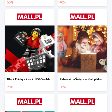
50%
40%
Black Friday - klocki LEGO w Mall.pl do -20%
Zabawki na Święta w Mall.pl do -50%
20%
50%