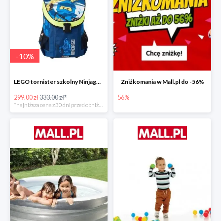
-
10
%
LEGO tornister szkolny Ninjago JAY of Lightning Easy
Zniżkomania w Mall.pl do -56%
299.00 zł
333.00 zł*
56%
*najniższa cena z 30 dni przed obniżką