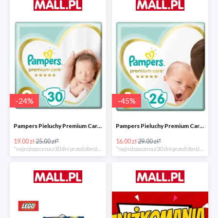
-
24
%
-
45
%
Pampers Pieluchy Premium Care 0 Newborn -24%
Pampers Pieluchy Premium Care 1 Newborn -44%
19.00 zł
25.00 zł*
16.00 zł
29.00 zł*
*najniższa cena z 30 dni przed obniżką
*najniższa cena z 30 dni przed obniżką