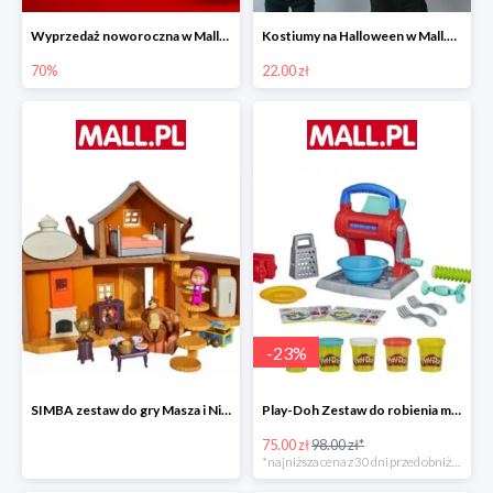
Wyprzedaż noworoczna w Mall.pl do -70%
Kostiumy na Halloween w Mall.pl od 22 zł
70%
22.00 zł
-
23
%
SIMBA zestaw do gry Masza i Niedźwiedź - Duży dom Maszy -15%
Play-Doh Zestaw do robienia makaronów -23%
75.00 zł
98.00 zł*
*najniższa cena z 30 dni przed obniżką