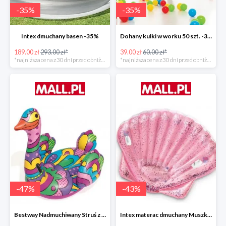
-
35
%
-
35
%
Intex dmuchany basen -35%
Dohany kulki w worku 50 szt. -35%
189.00 zł
293.00 zł*
39.00 zł
60.00 zł*
*najniższa cena z 30 dni przed obniżką
*najniższa cena z 30 dni przed obniżką
-
47
%
-
43
%
Bestway Nadmuchiwany Struś z uchwytami -47%
Intex materac dmuchany Muszka -42%