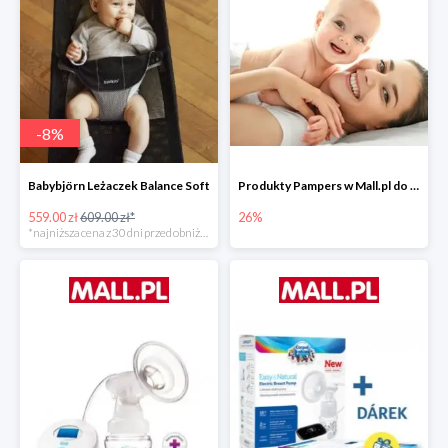
-
8
%
Babybjörn Leżaczek Balance Soft
Produkty Pampers w Mall.pl do -26%
559.00 zł
609.00 zł*
26%
*najniższa cena z 30 dni przed obniżką