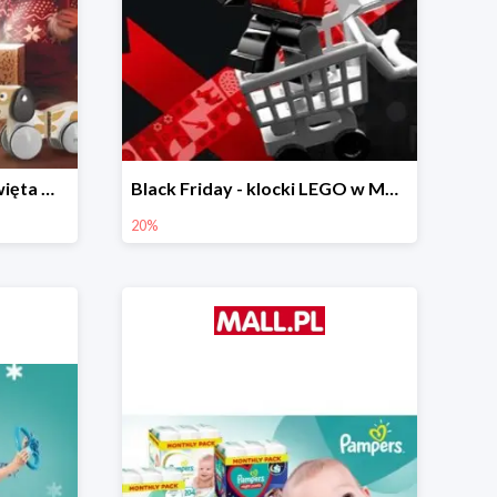
Prezenty na Mikołajki i Święta w Mall.pl do -40%
Black Friday - klocki LEGO w Mall.pl do -20%
20%