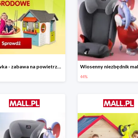
Majówka - zabawa na powietrzu do -35%
44%