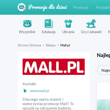
Promocje
Produkt
Wszystkie
Edukacja
Ubrania
Gry i zabawki
K
Strona Główna
>
Sklepy
>
Mall.pl
Najle
Najn
Kontakt:
www.mall.pl
Dlaczego warto znaleźć i
wykorzystać promocje Mall? To
sposób na odciążenie budżetu.