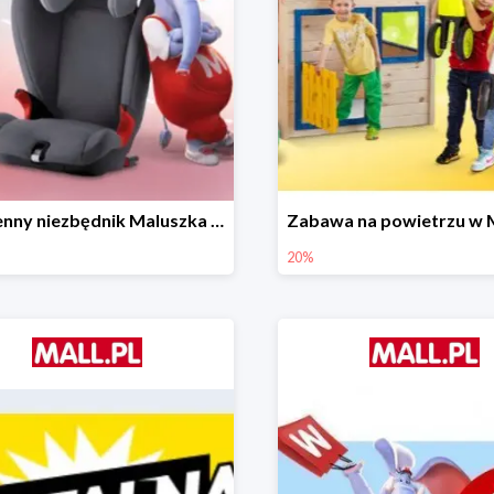
Wiosenny niezbędnik Maluszka w Mall.pl do -44%
20%