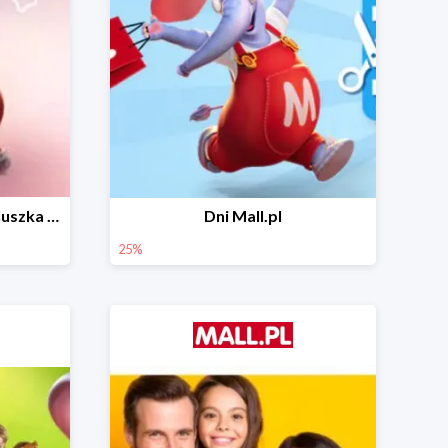
Wiosenny niezbędnik maluszka do -44% taniej
Dni Mall.pl
25%