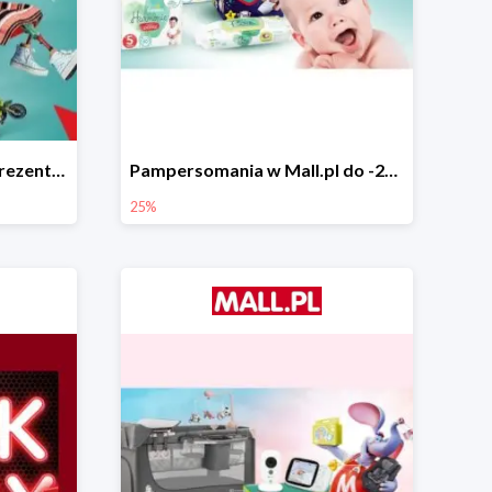
Świąteczne pomysły na prezenty od LEGO w Mall.pl do -20%
Pampersomania w Mall.pl do -25%
25%