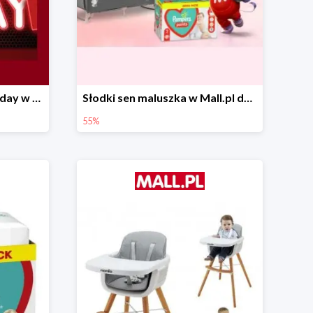
Pierwsze okazje Black Friday w Mall.pl do -50%
Słodki sen maluszka w Mall.pl do -55%
55%