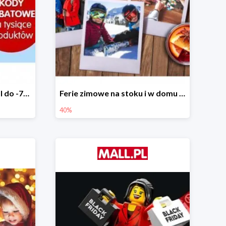
Tysiące rabatów w Mall.pl do -70%
Ferie zimowe na stoku i w domu w Mall.pl do -40%
40%