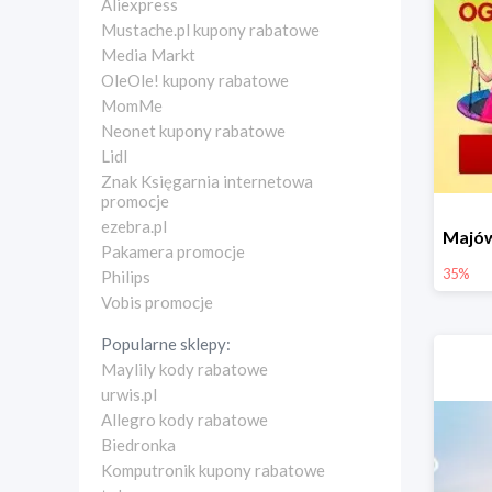
Aliexpress
Mustache.pl kupony rabatowe
Media Markt
OleOle! kupony rabatowe
MomMe
Neonet kupony rabatowe
Lidl
Znak Księgarnia internetowa
promocje
ezebra.pl
Pakamera promocje
35%
Philips
Vobis promocje
Popularne sklepy:
Maylily kody rabatowe
urwis.pl
Allegro kody rabatowe
Biedronka
Komputronik kupony rabatowe