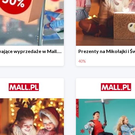
Porywające wyprzedaże w Mall.pl do -50%
40%