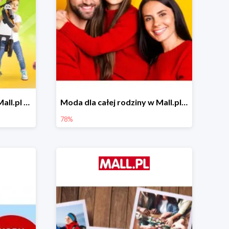
Zabawa na powietrzu w Mall.pl do -20%
Moda dla całej rodziny w Mall.pl do -78%
78%