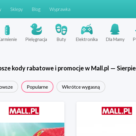
y
Sklepy
Blog
Wyprawka
armienie
Pielęgnacja
Buty
Elektronika
Dla Mamy
P
psze kody rabatowe i promocje w
Mall.pl
—
Sierpi
owsze
Popularne
Wkrótce wygasną