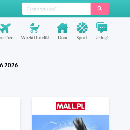
odróże
Wózki i foteliki
Dom
Sport
Usługi
eń
2026