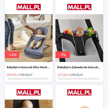
-
14
%
-
9
%
Babybjörn leżaczek Bliss Mesh State Blue
Babybjörn Zabawka do leżaczka Balance
609.00 zł
709.00 zł*
135.00 zł
149.00 zł*
*najniższa cena z 30 dni przed obniżką
*najniższa cena z 30 dni przed obniżką