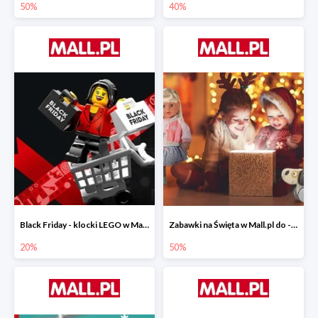
50%
40%
Black Friday - klocki LEGO w Mall.pl do -20%
Zabawki na Święta w Mall.pl do -50%
20%
50%