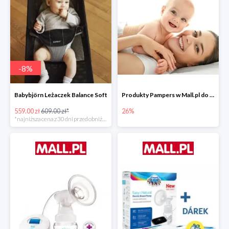
-
8
%
Babybjörn Leżaczek Balance Soft
Produkty Pampers w Mall.pl do -26%
559.00 zł
609.00 zł*
26%
*najniższa cena z 30 dni przed obniżką