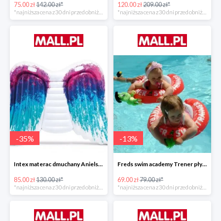
75.00 zł
142.00 zł*
120.00 zł
209.00 zł*
*najniższa cena z 30 dni przed obniżką
*najniższa cena z 30 dni przed obniżką
-
35
%
-
13
%
Intex materac dmuchany Anielskie skrzydła -34%
Freds swim academy Trener pływania
85.00 zł
130.00 zł*
69.00 zł
79.00 zł*
*najniższa cena z 30 dni przed obniżką
*najniższa cena z 30 dni przed obniżką