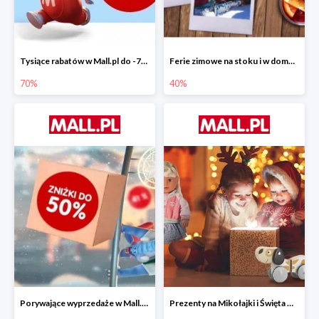
Tysiące rabatów w Mall.pl do -70%
Ferie zimowe na stoku i w domu w Mall.pl do -40%
70%
40%
Porywające wyprzedaże w Mall.pl do -50%
Prezenty na Mikołajki i Święta w Mall.pl do -40%