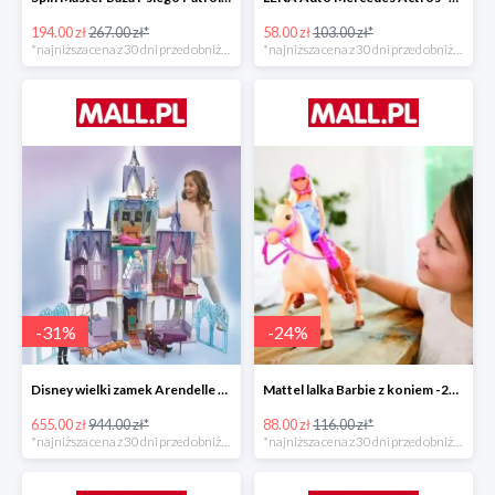
194.00 zł
267.00 zł*
58.00 zł
103.00 zł*
*najniższa cena z 30 dni przed obniżką
*najniższa cena z 30 dni przed obniżką
-
31
%
-
24
%
Disney wielki zamek Arendelle Frozen 2 -30%
Mattel lalka Barbie z koniem -24%
655.00 zł
944.00 zł*
88.00 zł
116.00 zł*
*najniższa cena z 30 dni przed obniżką
*najniższa cena z 30 dni przed obniżką