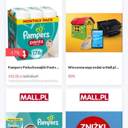
-
17
%
Pampers Pieluchomajtki Pants 4 (9-15 kg) 176 szt. -16%
Wiosenna wyprzedaż w Mall.pl do -80%
141.00 zł
169.00 zł*
80%
*najniższa cena z 30 dni przed obniżką