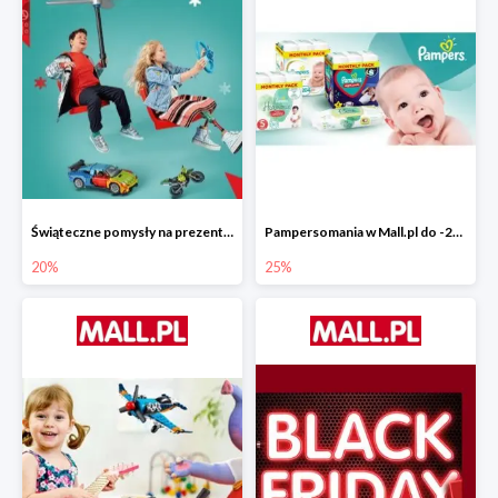
Świąteczne pomysły na prezenty od LEGO w Mall.pl do -20%
Pampersomania w Mall.pl do -25%
20%
25%