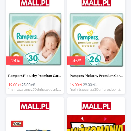
-
24
%
-
45
%
Pampers Pieluchy Premium Care 0 Newborn -24%
Pampers Pieluchy Premium Care 1 Newborn -44%
19.00 zł
25.00 zł*
16.00 zł
29.00 zł*
*najniższa cena z 30 dni przed obniżką
*najniższa cena z 30 dni przed obniżką