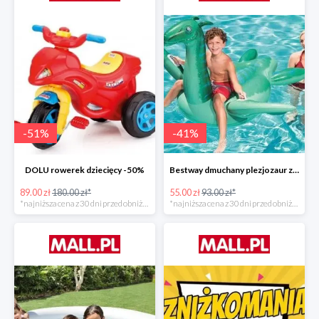
-
51
%
-
41
%
DOLU rowerek dziecięcy -50%
Bestway dmuchany plezjozaur z uchwytami -40%
89.00 zł
180.00 zł*
55.00 zł
93.00 zł*
*najniższa cena z 30 dni przed obniżką
*najniższa cena z 30 dni przed obniżką