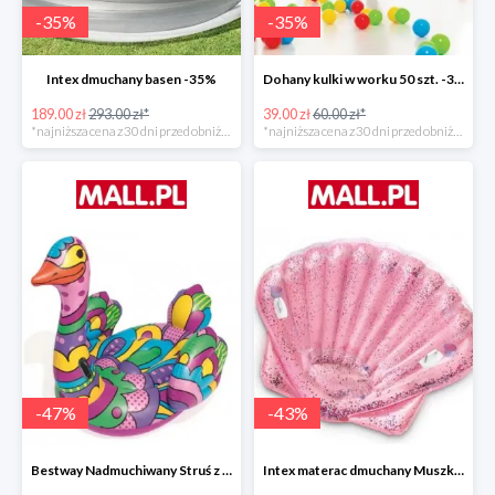
-
35
%
-
35
%
Intex dmuchany basen -35%
Dohany kulki w worku 50 szt. -35%
189.00 zł
293.00 zł*
39.00 zł
60.00 zł*
*najniższa cena z 30 dni przed obniżką
*najniższa cena z 30 dni przed obniżką
-
47
%
-
43
%
Bestway Nadmuchiwany Struś z uchwytami -47%
Intex materac dmuchany Muszka -42%