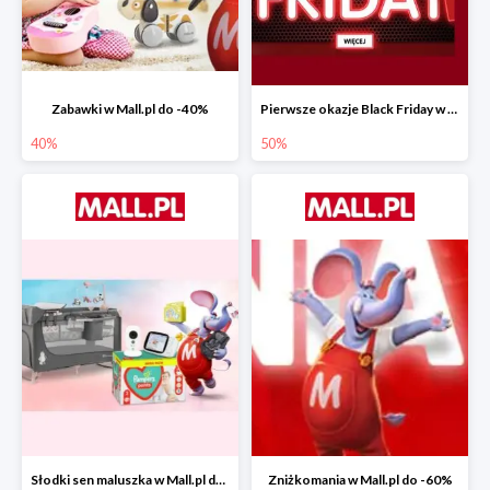
Zabawki w Mall.pl do -40%
Pierwsze okazje Black Friday w Mall.pl do -50%
40%
50%
Słodki sen maluszka w Mall.pl do -55%
Zniżkomania w Mall.pl do -60%