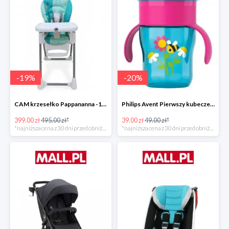
-
19
%
-
20
%
CAM krzesełko Pappananna -19%
Philips Avent Pierwszy kubeczek 260 ml -20%
399.00 zł
495.00 zł*
39.00 zł
49.00 zł*
*najniższa cena z 30 dni przed obniżką
*najniższa cena z 30 dni przed obniżką