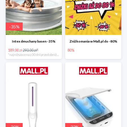
-
35
%
Intex dmuchany basen -35%
Zniżkomania w Mall.pl do -80%
189.00 zł
293.00 zł*
80%
*najniższa cena z 30 dni przed obniżką
-
20
%
-
33
%