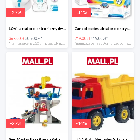
-
27
%
-
41
%
LOVI laktator elektroniczny dwufazowy Prolactis -27%
Canpol babies laktator elektryczny EASY NATURAL -40%
367.00 zł
505.00 zł*
249.00 zł
419.00 zł*
*najniższa cena z 30 dni przed obniżką
*najniższa cena z 30 dni przed obniżką
-
27
%
-
44
%
Spin Master Baza Psiego Patrolu -27%
LENA Auto Mercedes Actros -43%