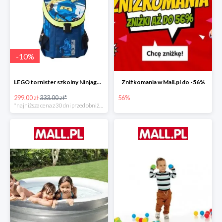
-
10
%
LEGO tornister szkolny Ninjago JAY of Lightning Easy
Zniżkomania w Mall.pl do -56%
299.00 zł
333.00 zł*
56%
*najniższa cena z 30 dni przed obniżką