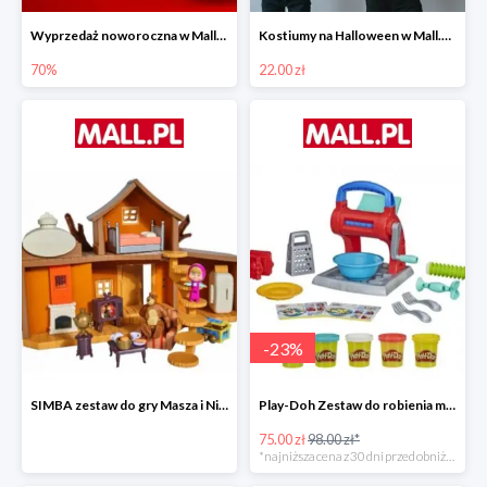
Wyprzedaż noworoczna w Mall.pl do -70%
Kostiumy na Halloween w Mall.pl od 22 zł
70%
22.00 zł
-
23
%
SIMBA zestaw do gry Masza i Niedźwiedź - Duży dom Maszy -15%
Play-Doh Zestaw do robienia makaronów -23%
75.00 zł
98.00 zł*
*najniższa cena z 30 dni przed obniżką