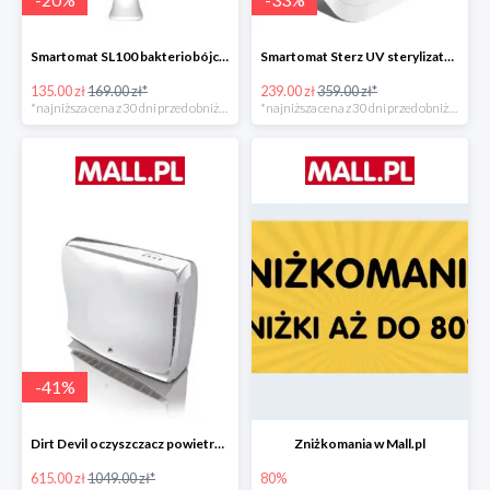
Smartomat SL100 bakteriobójcza lampa UV -20%
Smartomat Sterz UV sterylizator -33%
135.00 zł
169.00 zł*
239.00 zł
359.00 zł*
*najniższa cena z 30 dni przed obniżką
*najniższa cena z 30 dni przed obniżką
-
41
%
Dirt Devil oczyszczacz powietrza Pureza 350 -41%
Zniżkomania w Mall.pl
615.00 zł
1049.00 zł*
80%