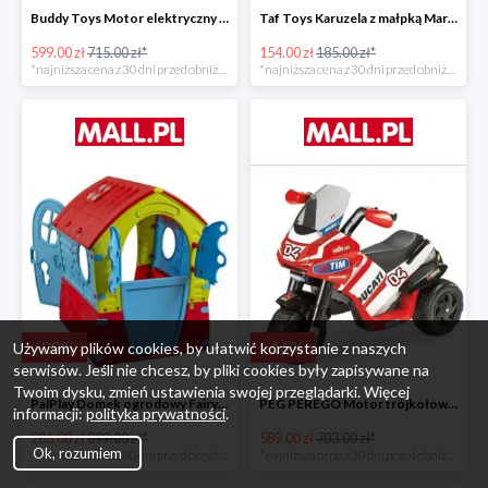
Buddy Toys Motor elektryczny BMW K1300 BEC 6011 -16%
Taf Toys Karuzela z małpką Marco -16%
599.00 zł
715.00 zł*
154.00 zł
185.00 zł*
*najniższa cena z 30 dni przed obniżką
*najniższa cena z 30 dni przed obniżką
-
28
%
-
16
%
Używamy plików cookies, by ułatwić korzystanie z naszych
serwisów. Jeśli nie chcesz, by pliki cookies były zapisywane na
Twoim dysku, zmień ustawienia swojej przeglądarki. Więcej
PalPlay Domek ogrodowy Fairy House -28%
PEG PEREGO Motor trójkołowy Ducati Desmosedici -16%
informacji:
polityka prywatności
.
286.00 zł
399.00 zł*
589.00 zł
703.00 zł*
Ok, rozumiem
*najniższa cena z 30 dni przed obniżką
*najniższa cena z 30 dni przed obniżką