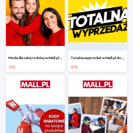
Moda dla całej rodziny w Mall.pl do -78%
Totalna wyprzedaż w Mall.pl do -80%
78%
80%