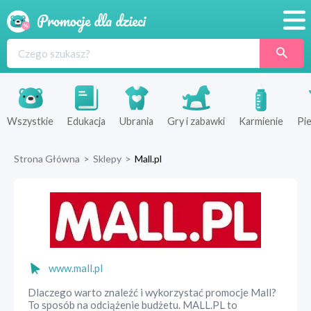
Promocje
Produkty
Sklepy
Wszystkie
Edukacja
Ubrania
Gry i zabawki
Karmienie
Pie
Blog
Strona Główna
>
Sklepy
>
Mall.pl
Wyprawka
www.mall.pl
Dlaczego warto znaleźć i wykorzystać promocje Mall?
To sposób na odciążenie budżetu. MALL.PL to