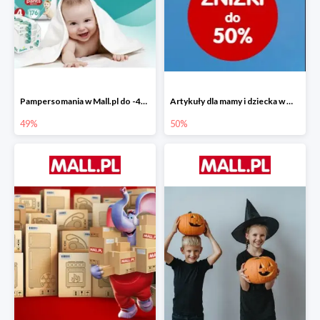
Pampersomania w Mall.pl do -49%
Artykuły dla mamy i dziecka w Mall.pl do -50%
49%
50%