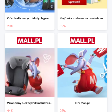
Oferta dla małych i dużych graczy w Mall.pl do -20%
Majówka - zabawa na powietrzu do -35%
20%
35%
Wiosenny niezbędnik maluszka do -44% taniej
Dni Mall.pl
44%
25%