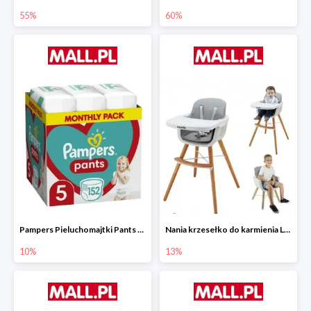
55%
60%
Pampers Pieluchomajtki Pants 5 (12-17 kg) 152 szt.
Nania krzesełko do karmienia LUNA 2w1
10%
13%