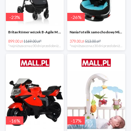
-
23
%
-
26
%
Britax Römer wózek B-Agile M Black Shadow 2020 -23%
Nania fotelik samochodowy Migo Saturn Premium Sky -26%
899.00 zł
1169.00 zł*
379.00 zł
513.00 zł*
*najniższa cena z 30 dni przed obniżką
*najniższa cena z 30 dni przed obniżką
-
16
%
-
17
%