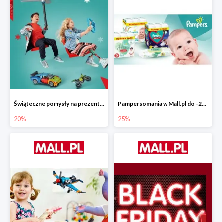
Świąteczne pomysły na prezenty od LEGO w Mall.pl do -20%
Pampersomania w Mall.pl do -25%
20%
25%