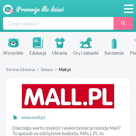
Promocje
Produkty
Sklepy
Wszystkie
Edukacja
Ubrania
Gry i zabawki
Karmienie
Pie
Blog
Strona Główna
>
Sklepy
>
Mall.pl
Wyprawka
www.mall.pl
Dlaczego warto znaleźć i wykorzystać promocje Mall?
To sposób na odciążenie budżetu. MALL.PL to