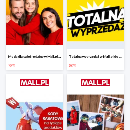
Moda dla całej rodziny w Mall.pl do -78%
Totalna wyprzedaż w Mall.pl do -80%
78%
80%