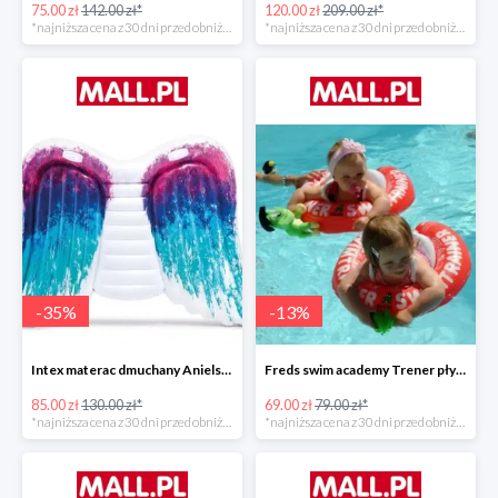
75.00 zł
142.00 zł*
120.00 zł
209.00 zł*
*najniższa cena z 30 dni przed obniżką
*najniższa cena z 30 dni przed obniżką
-
35
%
-
13
%
Intex materac dmuchany Anielskie skrzydła -34%
Freds swim academy Trener pływania
85.00 zł
130.00 zł*
69.00 zł
79.00 zł*
*najniższa cena z 30 dni przed obniżką
*najniższa cena z 30 dni przed obniżką