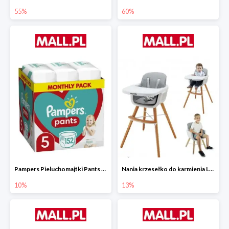
55%
60%
Pampers Pieluchomajtki Pants 5 (12-17 kg) 152 szt.
Nania krzesełko do karmienia LUNA 2w1
10%
13%