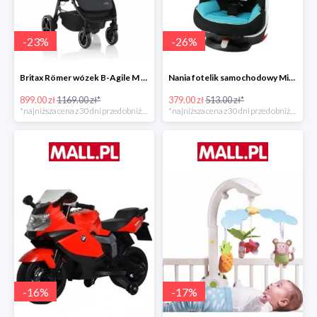
-
23
%
-
26
%
Britax Römer wózek B-Agile M Black Shadow 2020 -23%
Nania fotelik samochodowy Migo Saturn Premium Sky -26%
899.00 zł
1169.00 zł*
379.00 zł
513.00 zł*
*najniższa cena z 30 dni przed obniżką
*najniższa cena z 30 dni przed obniżką
-
16
%
-
17
%