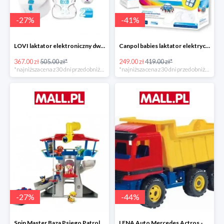
-
27
%
-
41
%
LOVI laktator elektroniczny dwufazowy Prolactis -27%
Canpol babies laktator elektryczny EASY NATURAL -40%
367.00 zł
505.00 zł*
249.00 zł
419.00 zł*
*najniższa cena z 30 dni przed obniżką
*najniższa cena z 30 dni przed obniżką
-
27
%
-
44
%
Spin Master Baza Psiego Patrolu -27%
LENA Auto Mercedes Actros -43%