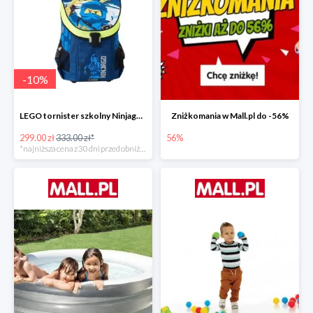
-
10
%
LEGO tornister szkolny Ninjago JAY of Lightning Easy
Zniżkomania w Mall.pl do -56%
299.00 zł
333.00 zł*
56%
*najniższa cena z 30 dni przed obniżką