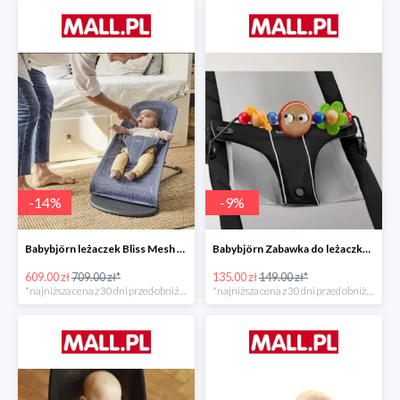
-
14
%
-
9
%
Babybjörn leżaczek Bliss Mesh State Blue
Babybjörn Zabawka do leżaczka Balance
609.00 zł
709.00 zł*
135.00 zł
149.00 zł*
*najniższa cena z 30 dni przed obniżką
*najniższa cena z 30 dni przed obniżką