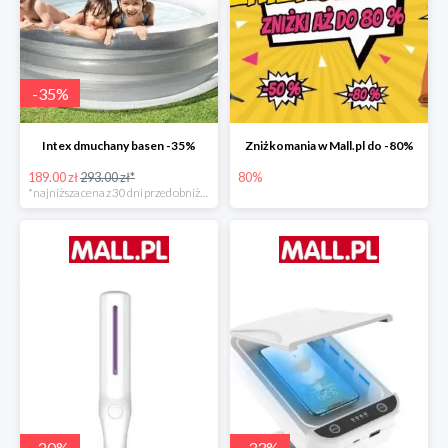
-
35
%
Intex dmuchany basen -35%
Zniżkomania w Mall.pl do -80%
189.00 zł
293.00 zł*
80%
*najniższa cena z 30 dni przed obniżką
-
20
%
-
33
%