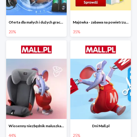
Oferta dla małych i dużych graczy w Mall.pl do -20%
Majówka - zabawa na powietrzu do -35%
20%
35%
Wiosenny niezbędnik maluszka do -44% taniej
Dni Mall.pl
44%
25%