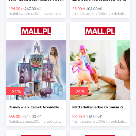
194.00 zł
267.00 zł*
58.00 zł
103.00 zł*
*najniższa cena z 30 dni przed obniżką
*najniższa cena z 30 dni przed obniżką
-
31
%
-
24
%
Disney wielki zamek Arendelle Frozen 2 -30%
Mattel lalka Barbie z koniem -24%
655.00 zł
944.00 zł*
88.00 zł
116.00 zł*
*najniższa cena z 30 dni przed obniżką
*najniższa cena z 30 dni przed obniżką