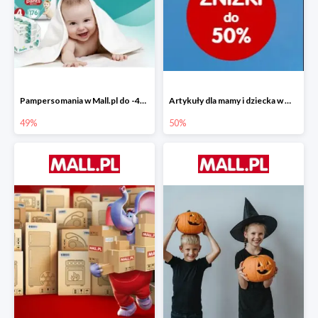
Pampersomania w Mall.pl do -49%
Artykuły dla mamy i dziecka w Mall.pl do -50%
49%
50%