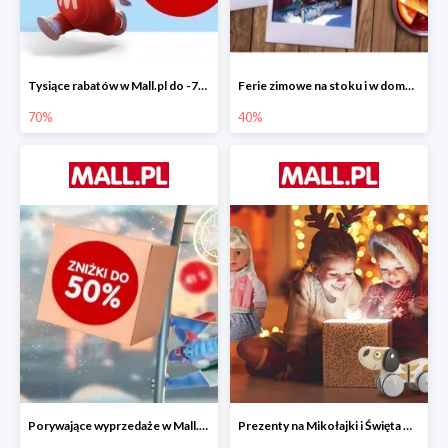
Tysiące rabatów w Mall.pl do -70%
Ferie zimowe na stoku i w domu w Mall.pl do -40%
70%
40%
Porywające wyprzedaże w Mall.pl do -50%
Prezenty na Mikołajki i Święta w Mall.pl do -40%