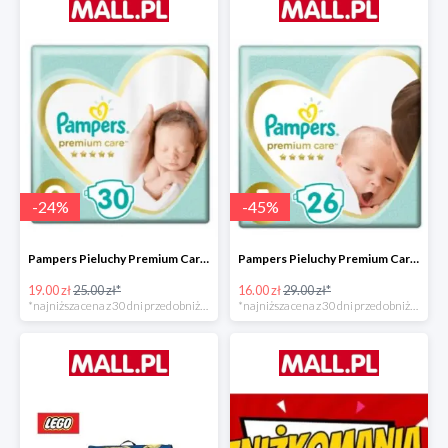
-
24
%
-
45
%
Pampers Pieluchy Premium Care 0 Newborn -24%
Pampers Pieluchy Premium Care 1 Newborn -44%
19.00 zł
25.00 zł*
16.00 zł
29.00 zł*
*najniższa cena z 30 dni przed obniżką
*najniższa cena z 30 dni przed obniżką