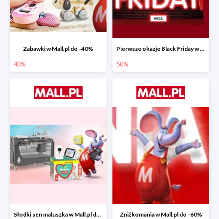
Zabawki w Mall.pl do -40%
Pierwsze okazje Black Friday w Mall.pl do -50%
40%
50%
Słodki sen maluszka w Mall.pl do -55%
Zniżkomania w Mall.pl do -60%