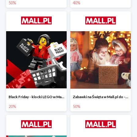
50%
40%
Black Friday - klocki LEGO w Mall.pl do -20%
Zabawki na Święta w Mall.pl do -50%
20%
50%