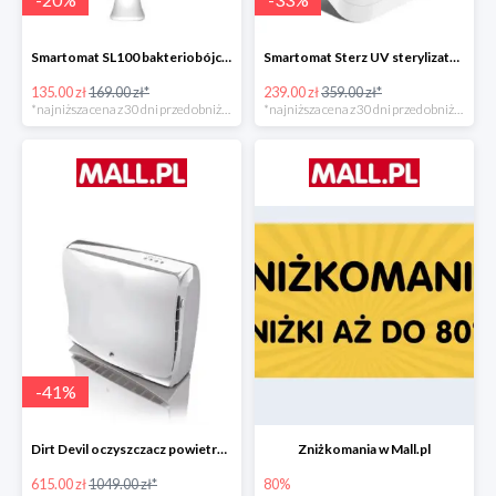
Smartomat SL100 bakteriobójcza lampa UV -20%
Smartomat Sterz UV sterylizator -33%
135.00 zł
169.00 zł*
239.00 zł
359.00 zł*
*najniższa cena z 30 dni przed obniżką
*najniższa cena z 30 dni przed obniżką
-
41
%
Dirt Devil oczyszczacz powietrza Pureza 350 -41%
Zniżkomania w Mall.pl
615.00 zł
1049.00 zł*
80%