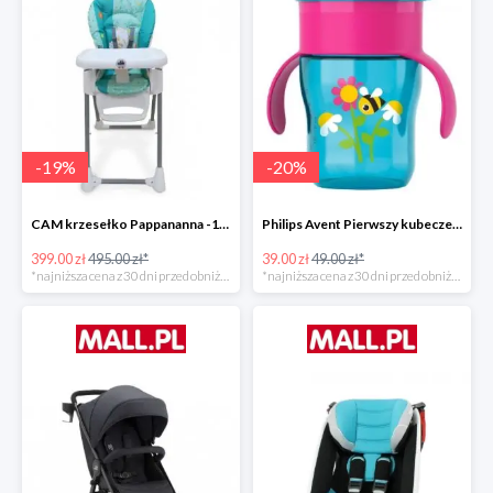
-
19
%
-
20
%
CAM krzesełko Pappananna -19%
Philips Avent Pierwszy kubeczek 260 ml -20%
399.00 zł
495.00 zł*
39.00 zł
49.00 zł*
*najniższa cena z 30 dni przed obniżką
*najniższa cena z 30 dni przed obniżką