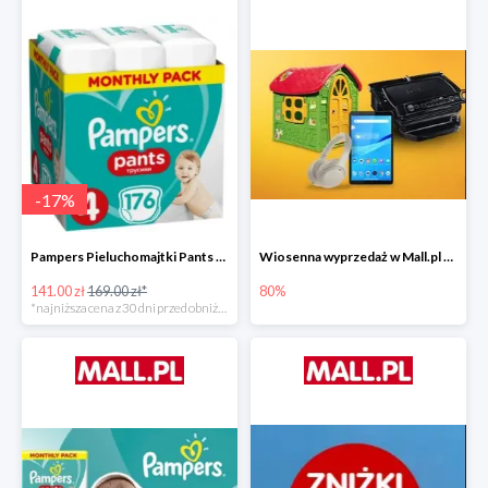
-
17
%
Pampers Pieluchomajtki Pants 4 (9-15 kg) 176 szt. -16%
Wiosenna wyprzedaż w Mall.pl do -80%
141.00 zł
169.00 zł*
80%
*najniższa cena z 30 dni przed obniżką