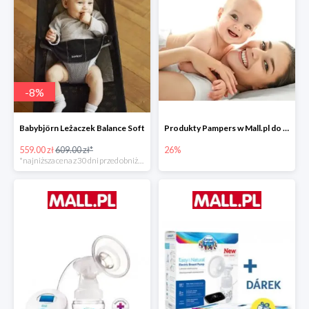
-
8
%
Babybjörn Leżaczek Balance Soft
Produkty Pampers w Mall.pl do -26%
559.00 zł
609.00 zł*
26%
*najniższa cena z 30 dni przed obniżką