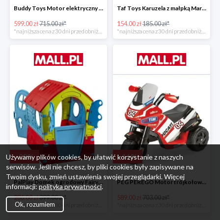
Buddy Toys Motor elektryczny BMW K1300 BEC 6011 -16%
Taf Toys Karuzela z małpką Marco -16%
599.00 zł
715.00 zł*
154.00 zł
185.00 zł*
*najniższa cena z 30 dni przed obniżką
*najniższa cena z 30 dni przed obniżką
-
28
%
-
16
%
Używamy plików cookies, by ułatwić korzystanie z naszych
serwisów. Jeśli nie chcesz, by pliki cookies były zapisywane na
Twoim dysku, zmień ustawienia swojej przeglądarki. Więcej
PalPlay Domek ogrodowy Fairy House -28%
PEG PEREGO Motor trójkołowy Ducati Desmosedici -16%
informacji:
polityka prywatności
.
286.00 zł
399.00 zł*
589.00 zł
703.00 zł*
Ok, rozumiem
*najniższa cena z 30 dni przed obniżką
*najniższa cena z 30 dni przed obniżką