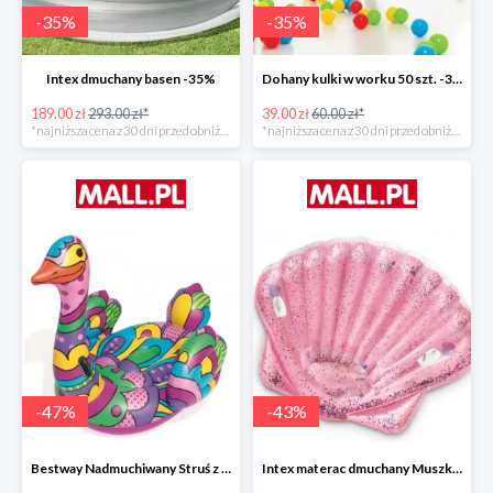
-
35
%
-
35
%
Intex dmuchany basen -35%
Dohany kulki w worku 50 szt. -35%
189.00 zł
293.00 zł*
39.00 zł
60.00 zł*
*najniższa cena z 30 dni przed obniżką
*najniższa cena z 30 dni przed obniżką
-
47
%
-
43
%
Bestway Nadmuchiwany Struś z uchwytami -47%
Intex materac dmuchany Muszka -42%