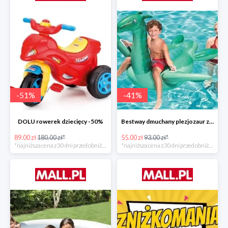
-
51
%
-
41
%
DOLU rowerek dziecięcy -50%
Bestway dmuchany plezjozaur z uchwytami -40%
89.00 zł
180.00 zł*
55.00 zł
93.00 zł*
*najniższa cena z 30 dni przed obniżką
*najniższa cena z 30 dni przed obniżką