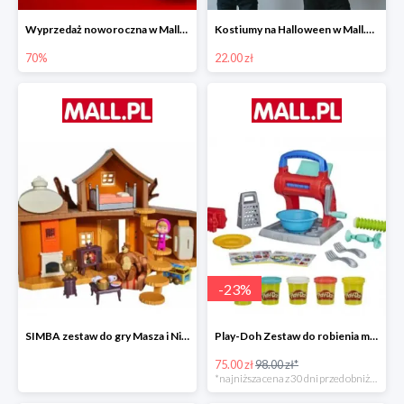
Wyprzedaż noworoczna w Mall.pl do -70%
Kostiumy na Halloween w Mall.pl od 22 zł
70%
22.00 zł
-
23
%
SIMBA zestaw do gry Masza i Niedźwiedź - Duży dom Maszy -15%
Play-Doh Zestaw do robienia makaronów -23%
75.00 zł
98.00 zł*
*najniższa cena z 30 dni przed obniżką