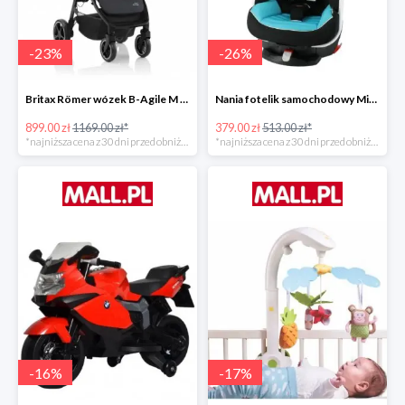
-
23
%
-
26
%
Britax Römer wózek B-Agile M Black Shadow 2020 -23%
Nania fotelik samochodowy Migo Saturn Premium Sky -26%
899.00 zł
1169.00 zł*
379.00 zł
513.00 zł*
*najniższa cena z 30 dni przed obniżką
*najniższa cena z 30 dni przed obniżką
-
16
%
-
17
%