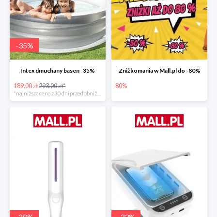
-
35
%
Intex dmuchany basen -35%
Zniżkomania w Mall.pl do -80%
189.00 zł
293.00 zł*
80%
*najniższa cena z 30 dni przed obniżką
-
20
%
-
33
%