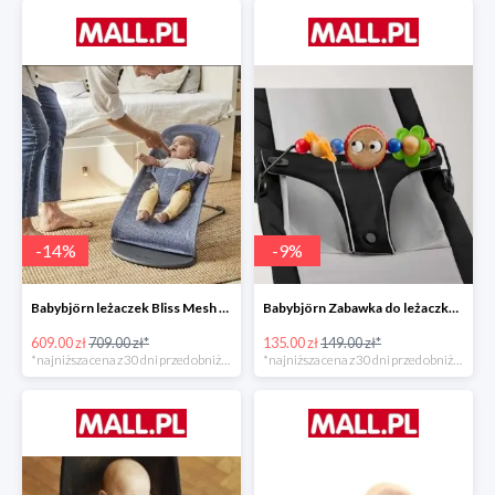
-
14
%
-
9
%
Babybjörn leżaczek Bliss Mesh State Blue
Babybjörn Zabawka do leżaczka Balance
609.00 zł
709.00 zł*
135.00 zł
149.00 zł*
*najniższa cena z 30 dni przed obniżką
*najniższa cena z 30 dni przed obniżką