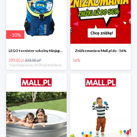
-
10
%
LEGO tornister szkolny Ninjago JAY of Lightning Easy
Zniżkomania w Mall.pl do -56%
299.00 zł
333.00 zł*
56%
*najniższa cena z 30 dni przed obniżką