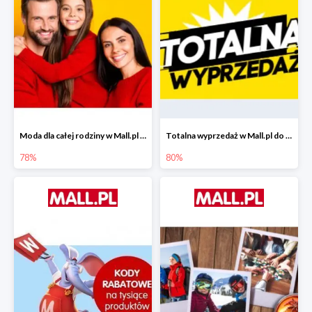
Moda dla całej rodziny w Mall.pl do -78%
Totalna wyprzedaż w Mall.pl do -80%
78%
80%