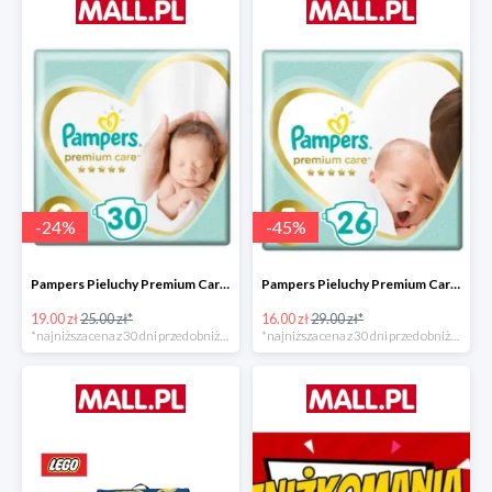
-
24
%
-
45
%
Pampers Pieluchy Premium Care 0 Newborn -24%
Pampers Pieluchy Premium Care 1 Newborn -44%
19.00 zł
25.00 zł*
16.00 zł
29.00 zł*
*najniższa cena z 30 dni przed obniżką
*najniższa cena z 30 dni przed obniżką