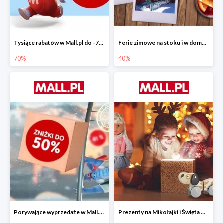
Tysiące rabatów w Mall.pl do -70%
Ferie zimowe na stoku i w domu w Mall.pl do -40%
70%
40%
Porywające wyprzedaże w Mall.pl do -50%
Prezenty na Mikołajki i Święta w Mall.pl do -40%