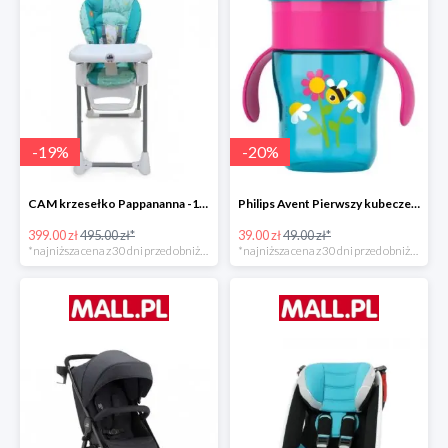
-
19
%
-
20
%
CAM krzesełko Pappananna -19%
Philips Avent Pierwszy kubeczek 260 ml -20%
399.00 zł
495.00 zł*
39.00 zł
49.00 zł*
*najniższa cena z 30 dni przed obniżką
*najniższa cena z 30 dni przed obniżką