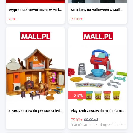
Wyprzedaż noworoczna w Mall.pl do -70%
Kostiumy na Halloween w Mall.pl od 22 zł
70%
22.00 zł
-
23
%
SIMBA zestaw do gry Masza i Niedźwiedź - Duży dom Maszy -15%
Play-Doh Zestaw do robienia makaronów -23%
75.00 zł
98.00 zł*
*najniższa cena z 30 dni przed obniżką