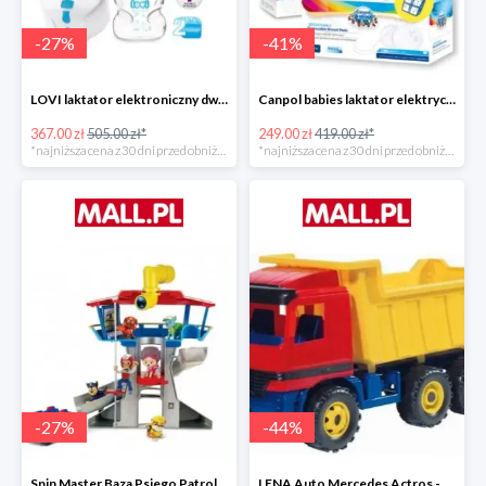
-
27
%
-
41
%
LOVI laktator elektroniczny dwufazowy Prolactis -27%
Canpol babies laktator elektryczny EASY NATURAL -40%
367.00 zł
505.00 zł*
249.00 zł
419.00 zł*
*najniższa cena z 30 dni przed obniżką
*najniższa cena z 30 dni przed obniżką
-
27
%
-
44
%
Spin Master Baza Psiego Patrolu -27%
LENA Auto Mercedes Actros -43%