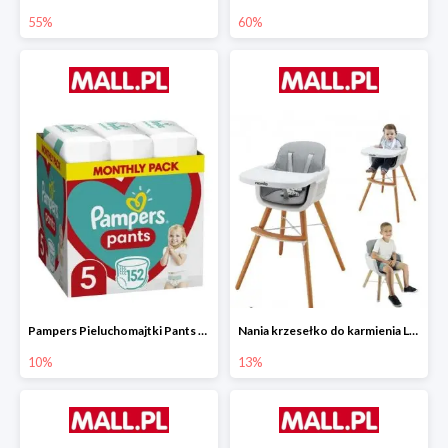
55%
60%
Pampers Pieluchomajtki Pants 5 (12-17 kg) 152 szt.
Nania krzesełko do karmienia LUNA 2w1
10%
13%