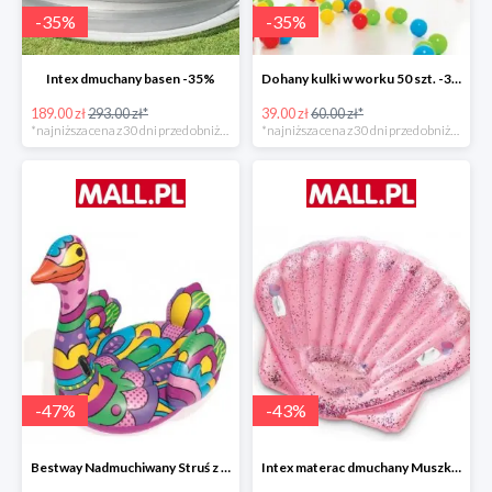
-
35
%
-
35
%
Intex dmuchany basen -35%
Dohany kulki w worku 50 szt. -35%
189.00 zł
293.00 zł*
39.00 zł
60.00 zł*
*najniższa cena z 30 dni przed obniżką
*najniższa cena z 30 dni przed obniżką
-
47
%
-
43
%
Bestway Nadmuchiwany Struś z uchwytami -47%
Intex materac dmuchany Muszka -42%