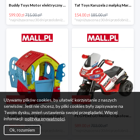
Buddy Toys Motor elektryczny BMW K1300 BEC 6011 -16%
Taf Toys Karuzela z małpką Marco -16%
599.00 zł
715.00 zł*
154.00 zł
185.00 zł*
*najniższa cena z 30 dni przed obniżką
*najniższa cena z 30 dni przed obniżką
-
28
%
-
16
%
Używamy plików cookies, by ułatwić korzystanie z naszych
serwisów. Jeśli nie chcesz, by pliki cookies były zapisywane na
Twoim dysku, zmień ustawienia swojej przeglądarki. Więcej
PalPlay Domek ogrodowy Fairy House -28%
PEG PEREGO Motor trójkołowy Ducati Desmosedici -16%
informacji:
polityka prywatności
.
286.00 zł
399.00 zł*
589.00 zł
703.00 zł*
Ok, rozumiem
*najniższa cena z 30 dni przed obniżką
*najniższa cena z 30 dni przed obniżką