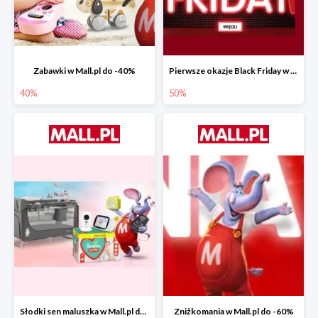
Zabawki w Mall.pl do -40%
Pierwsze okazje Black Friday w Mall.pl do -50%
40%
50%
Słodki sen maluszka w Mall.pl do -55%
Zniżkomania w Mall.pl do -60%