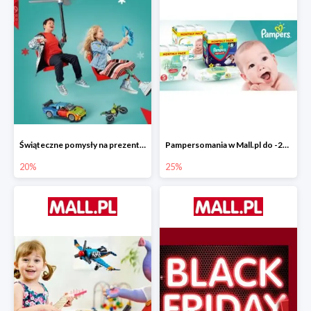
Świąteczne pomysły na prezenty od LEGO w Mall.pl do -20%
Pampersomania w Mall.pl do -25%
20%
25%