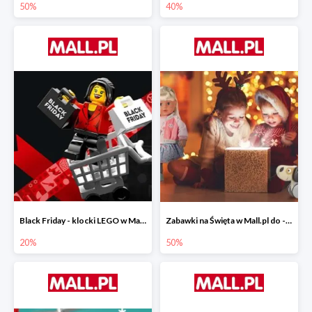
50%
40%
Black Friday - klocki LEGO w Mall.pl do -20%
Zabawki na Święta w Mall.pl do -50%
20%
50%