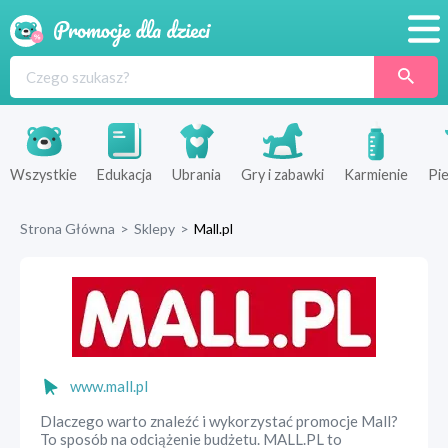
Promocje
Produkty
Sklepy
Wszystkie
Edukacja
Ubrania
Gry i zabawki
Karmienie
Pie
Blog
Strona Główna
>
Sklepy
>
Mall.pl
Wyprawka
www.mall.pl
Dlaczego warto znaleźć i wykorzystać promocje Mall?
To sposób na odciążenie budżetu. MALL.PL to