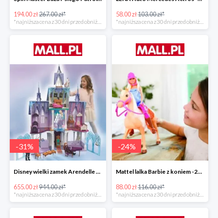
194.00 zł
267.00 zł*
58.00 zł
103.00 zł*
*najniższa cena z 30 dni przed obniżką
*najniższa cena z 30 dni przed obniżką
-
31
%
-
24
%
Disney wielki zamek Arendelle Frozen 2 -30%
Mattel lalka Barbie z koniem -24%
655.00 zł
944.00 zł*
88.00 zł
116.00 zł*
*najniższa cena z 30 dni przed obniżką
*najniższa cena z 30 dni przed obniżką