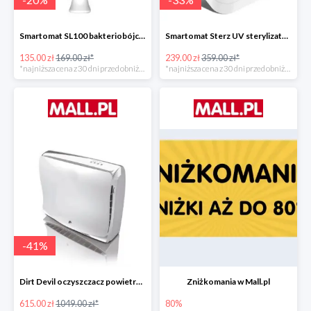
Smartomat SL100 bakteriobójcza lampa UV -20%
Smartomat Sterz UV sterylizator -33%
135.00 zł
169.00 zł*
239.00 zł
359.00 zł*
*najniższa cena z 30 dni przed obniżką
*najniższa cena z 30 dni przed obniżką
-
41
%
Dirt Devil oczyszczacz powietrza Pureza 350 -41%
Zniżkomania w Mall.pl
615.00 zł
1049.00 zł*
80%