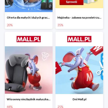
Oferta dla małych i dużych graczy w Mall.pl do -20%
Majówka - zabawa na powietrzu do -35%
20%
35%
Wiosenny niezbędnik maluszka do -44% taniej
Dni Mall.pl
44%
25%