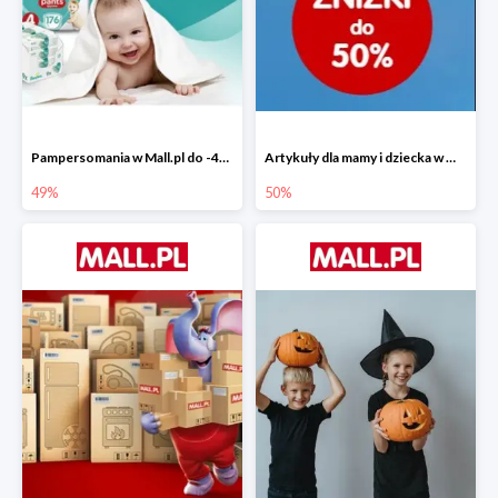
Pampersomania w Mall.pl do -49%
Artykuły dla mamy i dziecka w Mall.pl do -50%
49%
50%