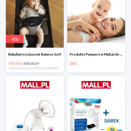
-
8
%
Babybjörn Leżaczek Balance Soft
Produkty Pampers w Mall.pl do -26%
559.00 zł
609.00 zł*
26%
*najniższa cena z 30 dni przed obniżką