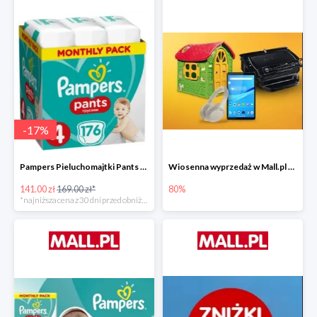
-
17
%
Pampers Pieluchomajtki Pants 4 (9-15 kg) 176 szt. -16%
Wiosenna wyprzedaż w Mall.pl do -80%
141.00 zł
169.00 zł*
80%
*najniższa cena z 30 dni przed obniżką