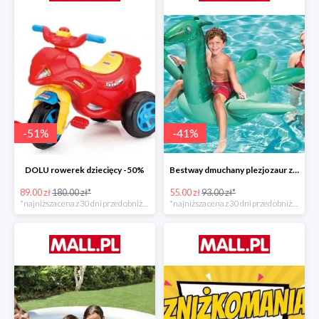
-
51
%
-
41
%
DOLU rowerek dziecięcy -50%
Bestway dmuchany plezjozaur z uchwytami -40%
89.00 zł
180.00 zł*
55.00 zł
93.00 zł*
*najniższa cena z 30 dni przed obniżką
*najniższa cena z 30 dni przed obniżką