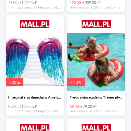
75.00 zł
142.00 zł*
120.00 zł
209.00 zł*
*najniższa cena z 30 dni przed obniżką
*najniższa cena z 30 dni przed obniżką
-
35
%
-
13
%
Intex materac dmuchany Anielskie skrzydła -34%
Freds swim academy Trener pływania
85.00 zł
130.00 zł*
69.00 zł
79.00 zł*
*najniższa cena z 30 dni przed obniżką
*najniższa cena z 30 dni przed obniżką