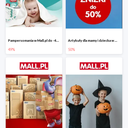
Pampersomania w Mall.pl do -49%
Artykuły dla mamy i dziecka w Mall.pl do -50%
49%
50%