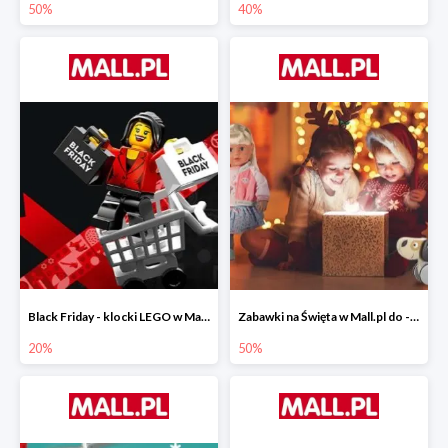
50%
40%
Black Friday - klocki LEGO w Mall.pl do -20%
Zabawki na Święta w Mall.pl do -50%
20%
50%