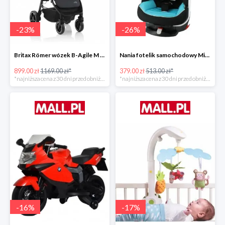
-
23
%
-
26
%
Britax Römer wózek B-Agile M Black Shadow 2020 -23%
Nania fotelik samochodowy Migo Saturn Premium Sky -26%
899.00 zł
1169.00 zł*
379.00 zł
513.00 zł*
*najniższa cena z 30 dni przed obniżką
*najniższa cena z 30 dni przed obniżką
-
16
%
-
17
%