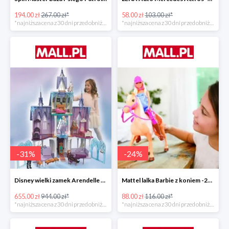
194.00 zł
267.00 zł*
58.00 zł
103.00 zł*
*najniższa cena z 30 dni przed obniżką
*najniższa cena z 30 dni przed obniżką
-
31
%
-
24
%
Disney wielki zamek Arendelle Frozen 2 -30%
Mattel lalka Barbie z koniem -24%
655.00 zł
944.00 zł*
88.00 zł
116.00 zł*
*najniższa cena z 30 dni przed obniżką
*najniższa cena z 30 dni przed obniżką