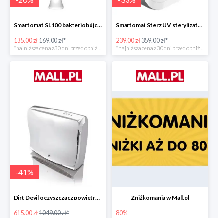
Smartomat SL100 bakteriobójcza lampa UV -20%
Smartomat Sterz UV sterylizator -33%
135.00 zł
169.00 zł*
239.00 zł
359.00 zł*
*najniższa cena z 30 dni przed obniżką
*najniższa cena z 30 dni przed obniżką
-
41
%
Dirt Devil oczyszczacz powietrza Pureza 350 -41%
Zniżkomania w Mall.pl
615.00 zł
1049.00 zł*
80%