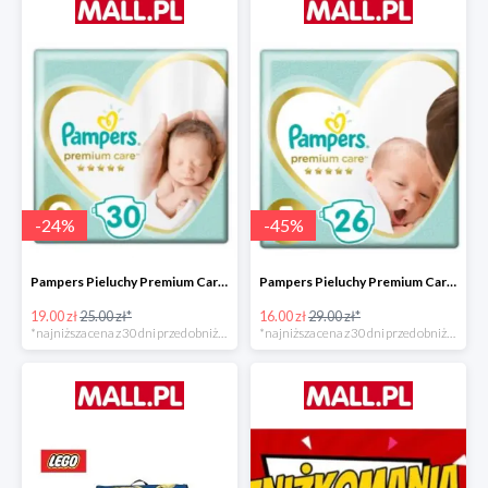
-
24
%
-
45
%
Pampers Pieluchy Premium Care 0 Newborn -24%
Pampers Pieluchy Premium Care 1 Newborn -44%
19.00 zł
25.00 zł*
16.00 zł
29.00 zł*
*najniższa cena z 30 dni przed obniżką
*najniższa cena z 30 dni przed obniżką