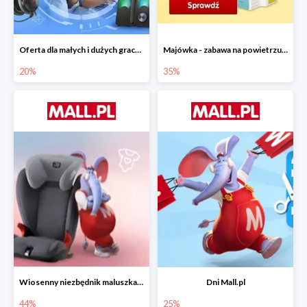
Oferta dla małych i dużych graczy w Mall.pl do -20%
Majówka - zabawa na powietrzu do -35%
20%
35%
Wiosenny niezbędnik maluszka do -44% taniej
Dni Mall.pl
44%
25%