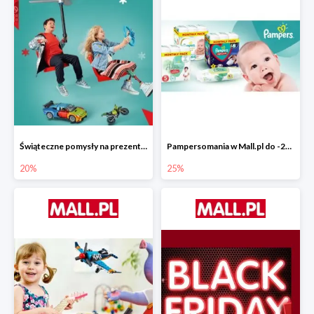
Świąteczne pomysły na prezenty od LEGO w Mall.pl do -20%
Pampersomania w Mall.pl do -25%
20%
25%