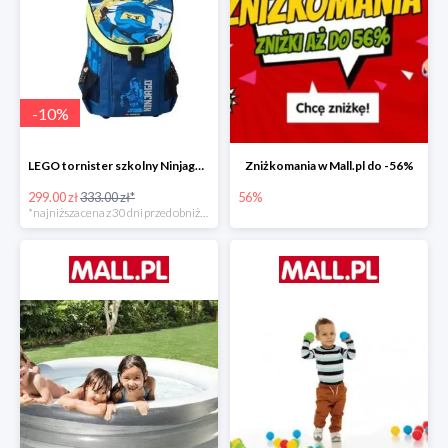
-
10
%
LEGO tornister szkolny Ninjago JAY of Lightning Easy
Zniżkomania w Mall.pl do -56%
299.00 zł
333.00 zł*
56%
*najniższa cena z 30 dni przed obniżką