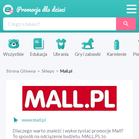
Promocje
Produkty
Sklepy
Wszystkie
Edukacja
Ubrania
Gry i zabawki
Karmienie
Pie
Blog
Strona Główna
>
Sklepy
>
Mall.pl
Wyprawka
www.mall.pl
Dlaczego warto znaleźć i wykorzystać promocje Mall?
To sposób na odciążenie budżetu. MALL.PL to