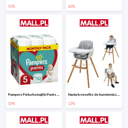
55%
60%
Pampers Pieluchomajtki Pants 5 (12-17 kg) 152 szt.
Nania krzesełko do karmienia LUNA 2w1
10%
13%