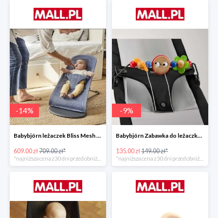
-
14
%
-
9
%
Babybjörn leżaczek Bliss Mesh State Blue
Babybjörn Zabawka do leżaczka Balance
609.00 zł
709.00 zł*
135.00 zł
149.00 zł*
*najniższa cena z 30 dni przed obniżką
*najniższa cena z 30 dni przed obniżką