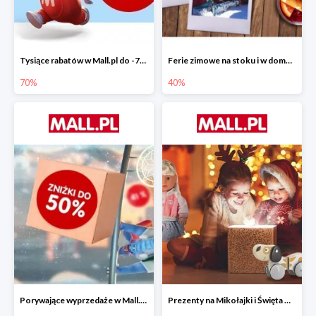
Tysiące rabatów w Mall.pl do -70%
Ferie zimowe na stoku i w domu w Mall.pl do -40%
70%
40%
Porywające wyprzedaże w Mall.pl do -50%
Prezenty na Mikołajki i Święta w Mall.pl do -40%