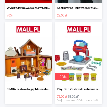
Wyprzedaż noworoczna w Mall.pl do -70%
Kostiumy na Halloween w Mall.pl od 22 zł
70%
22.00 zł
-
23
%
SIMBA zestaw do gry Masza i Niedźwiedź - Duży dom Maszy -15%
Play-Doh Zestaw do robienia makaronów -23%
75.00 zł
98.00 zł*
*najniższa cena z 30 dni przed obniżką