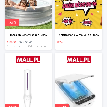
-
35
%
Intex dmuchany basen -35%
Zniżkomania w Mall.pl do -80%
189.00 zł
293.00 zł*
80%
*najniższa cena z 30 dni przed obniżką
-
20
%
-
33
%