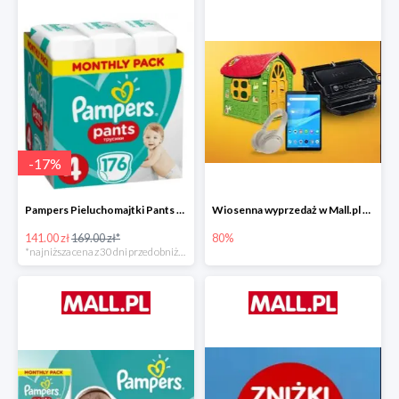
-
17
%
Pampers Pieluchomajtki Pants 4 (9-15 kg) 176 szt. -16%
Wiosenna wyprzedaż w Mall.pl do -80%
141.00 zł
169.00 zł*
80%
*najniższa cena z 30 dni przed obniżką