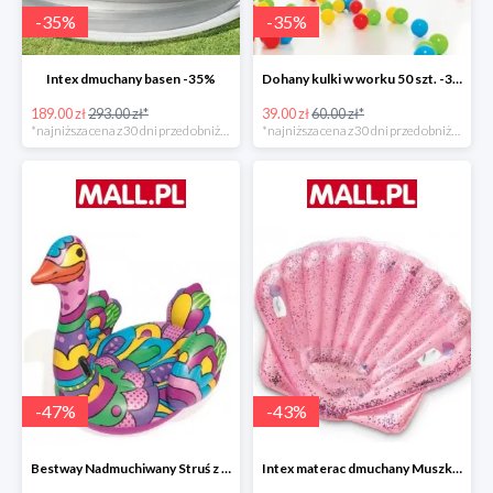
-
35
%
-
35
%
Intex dmuchany basen -35%
Dohany kulki w worku 50 szt. -35%
189.00 zł
293.00 zł*
39.00 zł
60.00 zł*
*najniższa cena z 30 dni przed obniżką
*najniższa cena z 30 dni przed obniżką
-
47
%
-
43
%
Bestway Nadmuchiwany Struś z uchwytami -47%
Intex materac dmuchany Muszka -42%