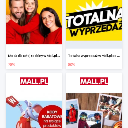
Moda dla całej rodziny w Mall.pl do -78%
Totalna wyprzedaż w Mall.pl do -80%
78%
80%