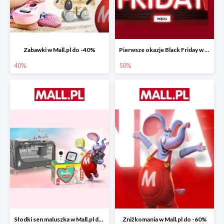
Zabawki w Mall.pl do -40%
Pierwsze okazje Black Friday w Mall.pl do -50%
40%
50%
Słodki sen maluszka w Mall.pl do -55%
Zniżkomania w Mall.pl do -60%