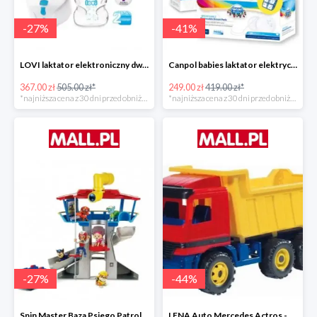
-
27
%
-
41
%
LOVI laktator elektroniczny dwufazowy Prolactis -27%
Canpol babies laktator elektryczny EASY NATURAL -40%
367.00 zł
505.00 zł*
249.00 zł
419.00 zł*
*najniższa cena z 30 dni przed obniżką
*najniższa cena z 30 dni przed obniżką
-
27
%
-
44
%
Spin Master Baza Psiego Patrolu -27%
LENA Auto Mercedes Actros -43%