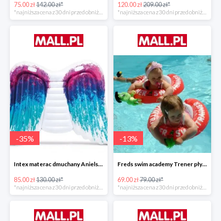
75.00 zł
142.00 zł*
120.00 zł
209.00 zł*
*najniższa cena z 30 dni przed obniżką
*najniższa cena z 30 dni przed obniżką
-
35
%
-
13
%
Intex materac dmuchany Anielskie skrzydła -34%
Freds swim academy Trener pływania
85.00 zł
130.00 zł*
69.00 zł
79.00 zł*
*najniższa cena z 30 dni przed obniżką
*najniższa cena z 30 dni przed obniżką