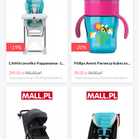
-
19
%
-
20
%
CAM krzesełko Pappananna -19%
Philips Avent Pierwszy kubeczek 260 ml -20%
399.00 zł
495.00 zł*
39.00 zł
49.00 zł*
*najniższa cena z 30 dni przed obniżką
*najniższa cena z 30 dni przed obniżką