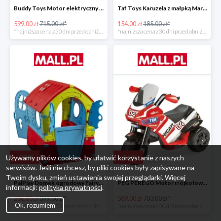
Buddy Toys Motor elektryczny BMW K1300 BEC 6011 -16%
Taf Toys Karuzela z małpką Marco -16%
599.00 zł
715.00 zł*
154.00 zł
185.00 zł*
*najniższa cena z 30 dni przed obniżką
*najniższa cena z 30 dni przed obniżką
-
28
%
-
16
%
Używamy plików cookies, by ułatwić korzystanie z naszych
serwisów. Jeśli nie chcesz, by pliki cookies były zapisywane na
Twoim dysku, zmień ustawienia swojej przeglądarki. Więcej
PalPlay Domek ogrodowy Fairy House -28%
PEG PEREGO Motor trójkołowy Ducati Desmosedici -16%
informacji:
polityka prywatności
.
286.00 zł
399.00 zł*
589.00 zł
703.00 zł*
Ok, rozumiem
*najniższa cena z 30 dni przed obniżką
*najniższa cena z 30 dni przed obniżką