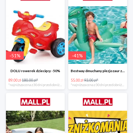
-
51
%
-
41
%
DOLU rowerek dziecięcy -50%
Bestway dmuchany plezjozaur z uchwytami -40%
89.00 zł
180.00 zł*
55.00 zł
93.00 zł*
*najniższa cena z 30 dni przed obniżką
*najniższa cena z 30 dni przed obniżką