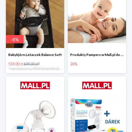
-
8
%
Babybjörn Leżaczek Balance Soft
Produkty Pampers w Mall.pl do -26%
559.00 zł
609.00 zł*
26%
*najniższa cena z 30 dni przed obniżką