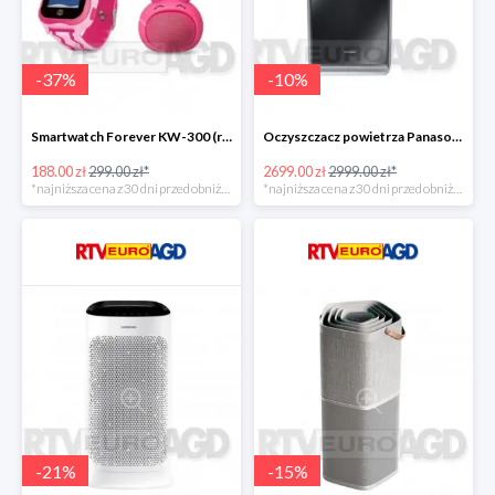
-
37
%
-
10
%
Smartwatch Forever KW-300 (różowy) + głośnik Rabbit ABS-100 -111zł
Oczyszczacz powietrza Panasonic FVXR90GK -300zł
188.00 zł
299.00 zł*
2699.00 zł
2999.00 zł*
*najniższa cena z 30 dni przed obniżką
*najniższa cena z 30 dni przed obniżką
-
21
%
-
15
%