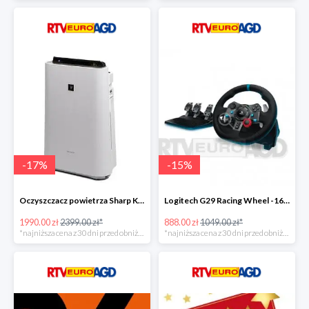
-
17
%
-
15
%
Oczyszczacz powietrza Sharp KC-D60EUW w super cenie
Logitech G29 Racing Wheel -16zł
1990.00 zł
2399.00 zł*
888.00 zł
1049.00 zł*
*najniższa cena z 30 dni przed obniżką
*najniższa cena z 30 dni przed obniżką