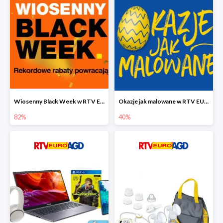
Wiosenny Black Week w RTV EURO AGD do -82%
Okazje jak malowane w RTV EURO AGD do -40%
82%
40%