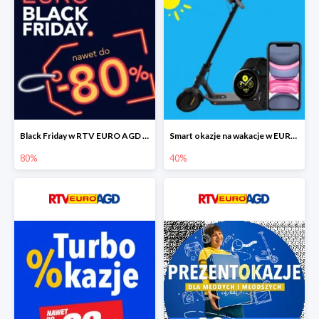
Black Friday w RTV EURO AGD do -80%
Smart okazje na wakacje w EURO RTV AGD do -40%
80%
40%