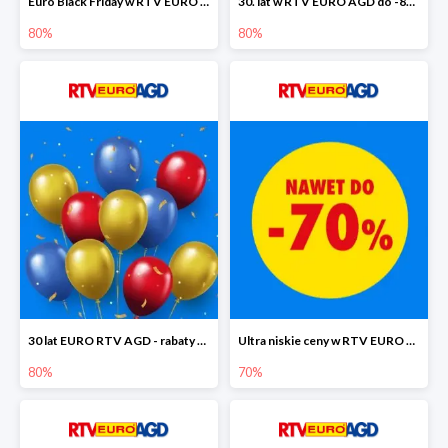
Euro Black Friday w RTV EURO AGD do -80%
30. lat w RTV EURO AGD do -80%
80%
80%
30 lat EURO RTV AGD - rabaty do -80%
Ultra niskie ceny w RTV EURO AGD do -70%
80%
70%