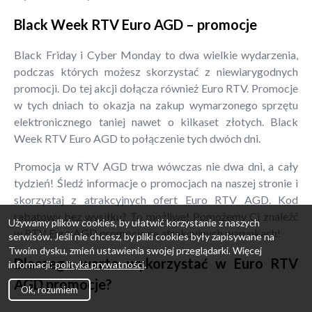
Black Week RTV Euro AGD – promocje
Black Friday i Cyber Monday to dwa wielkie wydarzenia,
podczas których możesz skorzystać z niewiarygodnych
promocji. Do tej akcji dołącza również Euro RTV. Promocje
w tych dniach to okazja na zakup wymarzonego sprzętu
elektronicznego taniej nawet o kilkaset złotych. Black
Week RTV Euro AGD to połączenie tych dwóch dni.
Promocja w RTV AGD trwa wówczas nie dwa dni, a cały
tydzień! Śledź informacje o promocjach na naszej stronie i
skorzystaj z atrakcyjnych ofert Euro RTV AGD. Kod
rabatowy bez wysiłku? To możliwe! Pomożemy Ci znaleźć
Używamy plików cookies, by ułatwić korzystanie z naszych
w RTV Euro AGD promocje na atrakcyjnych warunkach!
serwisów. Jeśli nie chcesz, by pliki cookies były zapisywane na
Twoim dysku, zmień ustawienia swojej przeglądarki. Więcej
Dlaczego warto wykorzystać w Euro RTV
informacji:
polityka prywatności
.
AGD promocje?
Ok, rozumiem