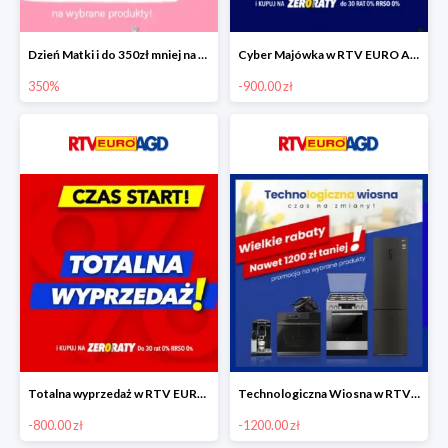
Dzień Matki i do 350zł mniej na wybrane produkty
Cyber Majówka w RTV EURO AGD do -900 zł
350%
-900.00 zł
Totalna wyprzedaż w RTV EURO AGD do -800 zł
Technologiczna Wiosna w RTV EURO AGD - rabaty do -1200 zł
-800.00 zł
-1200.00 zł