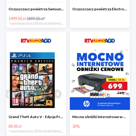
Oczyszczacz powietrza Samsung AX60R5080WD/EU -400zł!
Oczyszczacz powietrza Electrolux Pure A9 PA91-604GY -300zł
1499.00 zł
1899.00 zł*
*najniższa cena z 30 dni przed obniżką
Grand Theft Auto V - Edycja Premium PS4 taniej o 50zł
Mocne obniżki internetowe w EURO RTV AGD
89.00 zł
30%
*najniższa cena z 30 dni przed obniżką