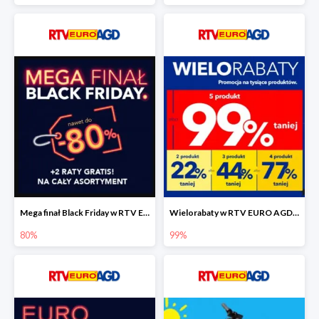
Mega finał Black Friday w RTV EEURO AGD do -80%
Wielorabaty w RTV EURO AGD do -99%
80%
99%