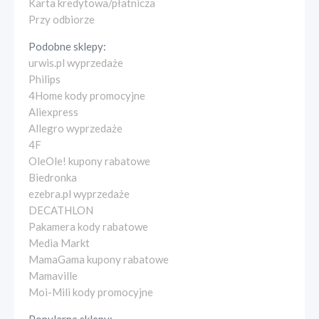
Karta kredytowa/płatnicza
Przy odbiorze
Podobne sklepy:
urwis.pl wyprzedaże
Philips
4Home kody promocyjne
Aliexpress
Allegro wyprzedaże
4F
OleOle! kupony rabatowe
Biedronka
ezebra.pl wyprzedaże
DECATHLON
Pakamera kody rabatowe
Media Markt
MamaGama kupony rabatowe
Mamaville
Moi-Mili kody promocyjne