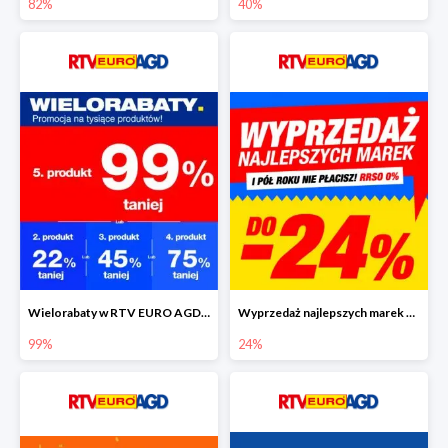
82%
40%
Wielorabaty w RTV EURO AGD - piąty produkt nawet 99% taniej
Wyprzedaż najlepszych marek w RTV EURO AGD do -24%
99%
24%