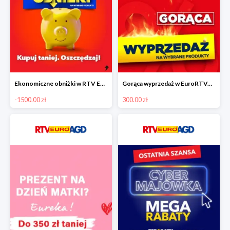
Ekonomiczne obniżki w RTV EURO AGD do -1500 zł
Gorąca wyprzedaż w EuroRTVAGD
-1500.00 zł
300.00 zł