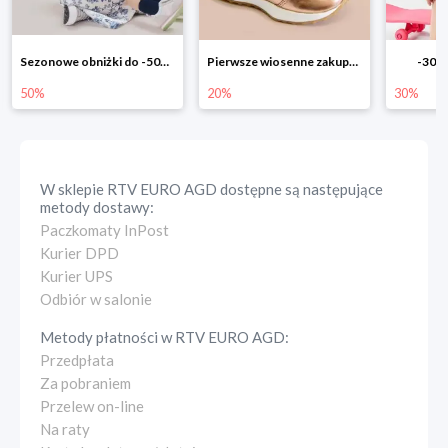
Pierwsze wiosenne zakupy -20%
-30% na wszystko!!
-40% n
20%
30%
40%
W sklepie
RTV EURO AGD
dostępne są następujące
metody dostawy:
Paczkomaty InPost
Kurier DPD
Kurier UPS
Odbiór w salonie
Metody płatności w
RTV EURO AGD
:
Przedpłata
Za pobraniem
Przelew on-line
Na raty