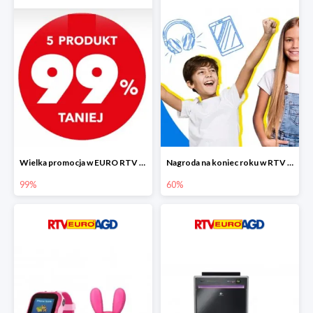
Wielka promocja w EURO RTV AGD do -99%
Nagroda na koniec roku w RTV EURO AGD do -60%
99%
60%