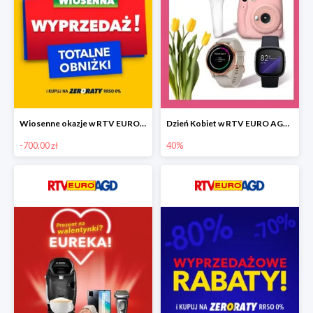
Wiosenne okazje w RTV EURO AGD do -700 zł
Dzień Kobiet w RTV EURO AGD do -40%
-700.00 zł
40%