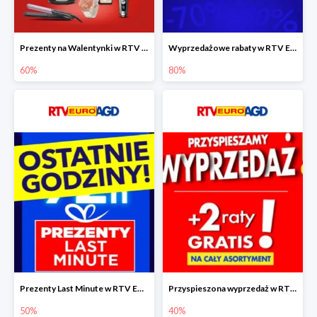
Prezenty na Walentynki w RTV EURO AGD do -60%
Wyprzedażowe rabaty w RTV EURO AGD do -80%
60%
80%
Prezenty Last Minute w RTV EURO AGD do -50%
Przyspieszona wyprzedaż w RTV EURO AGD do -40% - gwarancja dostawy przed Świętami
50%
40%