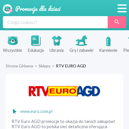
Promocje
Produkty
Sklepy
Wszystkie
Edukacja
Ubrania
Gry i zabawki
Karmienie
Pie
Blog
Strona Główna
>
Sklepy
>
RTV EURO AGD
Wyprawka
www.euro.com.pl
RTV Euro AGD promocje to okazja do tanich zakupów!
RTV Euro AGD to polska sieć detaliczna oferująca