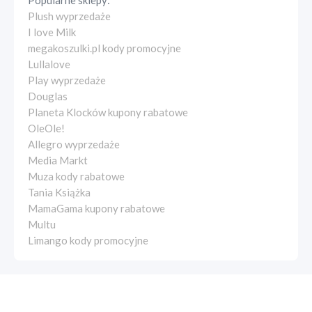
Popularne sklepy:
Plush wyprzedaże
I love Milk
megakoszulki.pl kody promocyjne
Lullalove
Play wyprzedaże
Douglas
Planeta Klocków kupony rabatowe
OleOle!
Allegro wyprzedaże
Media Markt
Muza kody rabatowe
Tania Książka
MamaGama kupony rabatowe
Multu
Limango kody promocyjne