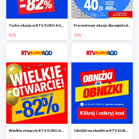
Turbo okazje w RTV EURO AGD do -82%
Prezentowe okazje dla najmłodszych w RTV EURO AGD
82%
30%
Wielkie otwarcie RTV EURO AGD - rabaty do -82%
Obniżki na obniżki w RTV EURO AGD do -40%