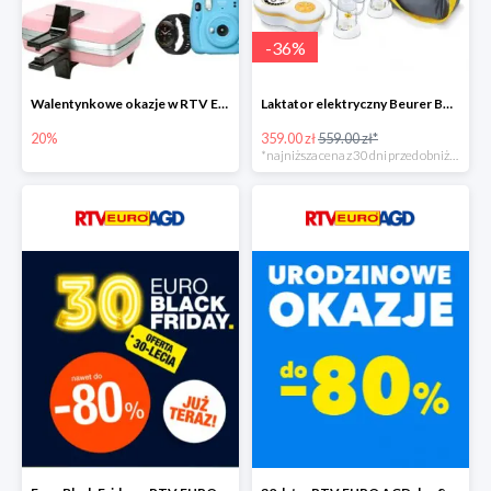
-
36
%
Walentynkowe okazje w RTV EURO AGD do -20%
Laktator elektryczny Beurer BY 70 -35%
20%
359.00 zł
559.00 zł*
*najniższa cena z 30 dni przed obniżką