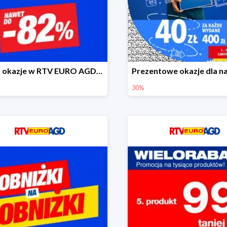
Turbo okazje w RTV EURO AGD do -82%
30%