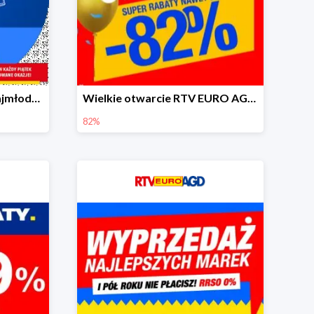
Prezentowe okazje dla najmłodszych w RTV EURO AGD
Wielkie otwarcie RTV EURO AGD - rabaty do -82%
82%