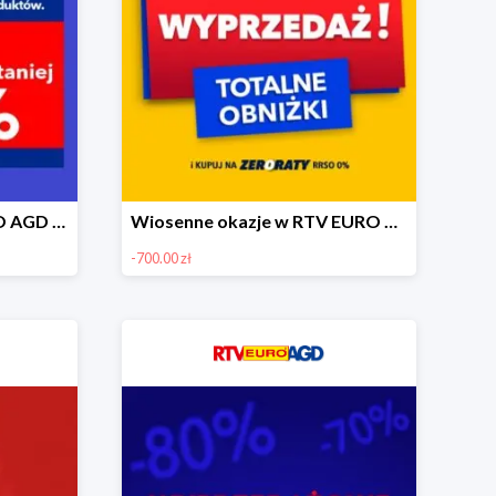
Wielorabaty w RTV EURO AGD - piąty produkt -99%
Wiosenne okazje w RTV EURO AGD do -700 zł
-700.00 zł