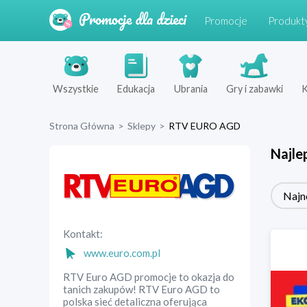
Promocje
Produkt
Wszystkie
Edukacja
Ubrania
Gry i zabawki
K
Strona Główna
>
Sklepy
>
RTV EURO AGD
Najle
Najn
Kontakt:
www.euro.com.pl
RTV Euro AGD promocje to okazja do
tanich zakupów! RTV Euro AGD to
polska sieć detaliczna oferująca