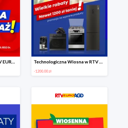
Totalna wyprzedaż w RTV EURO AGD do -800 zł
Technologiczna Wiosna w RTV EURO AGD - rabaty do -1200 zł
-1200.00 zł