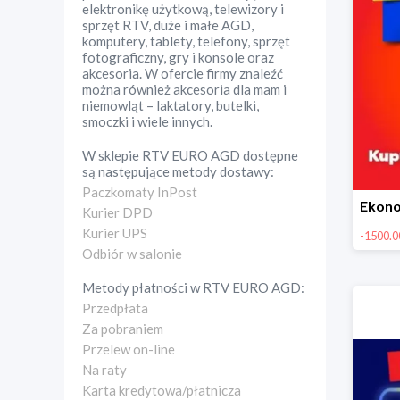
elektronikę użytkową, telewizory i
sprzęt RTV, duże i małe AGD,
komputery, tablety, telefony, sprzęt
fotograficzny, gry i konsole oraz
akcesoria. W ofercie firmy znaleźć
można również akcesoria dla mam i
niemowląt – laktatory, butelki,
smoczki i wiele innych.
W sklepie
RTV EURO AGD
dostępne
są następujące metody dostawy:
Paczkomaty InPost
Kurier DPD
Kurier UPS
-1500.00
Odbiór w salonie
Metody płatności w
RTV EURO AGD
:
Przedpłata
Za pobraniem
Przelew on-line
Na raty
Karta kredytowa/płatnicza