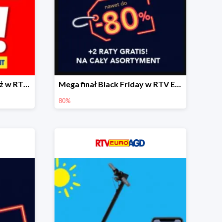
Przyspieszona wyprzedaż w RTV EURO AGD do -40% - gwarancja dostawy przed Świętami
Mega finał Black Friday w RTV EEURO AGD do -80%
80%