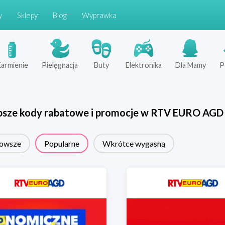
y
Sklepy
Blog
Wyprawka
armienie
Pielęgnacja
Buty
Elektronika
Dla Mamy
P
psze kody rabatowe i promocje w
RTV EURO AGD
owsze
Popularne
Wkrótce wygasną