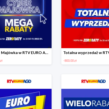
Cyber Majówka w RTV EURO AGD do -900 zł
zł
-800.00 zł