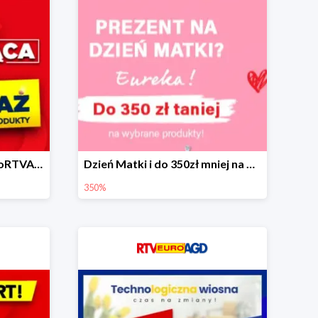
Gorąca wyprzedaż w EuroRTVAGD
Dzień Matki i do 350zł mniej na wybrane produkty
350%