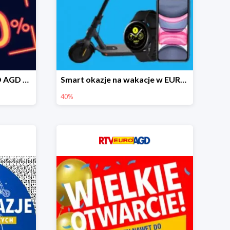
Black Friday w RTV EURO AGD do -80%
Smart okazje na wakacje w EURO RTV AGD do -40%
40%