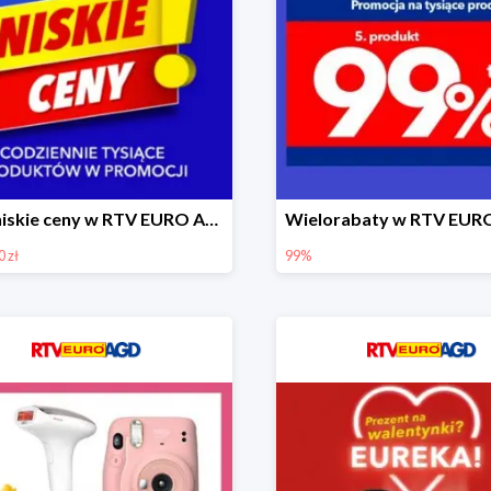
Euro niskie ceny w RTV EURO AGD do -1000 zł
 zł
99%