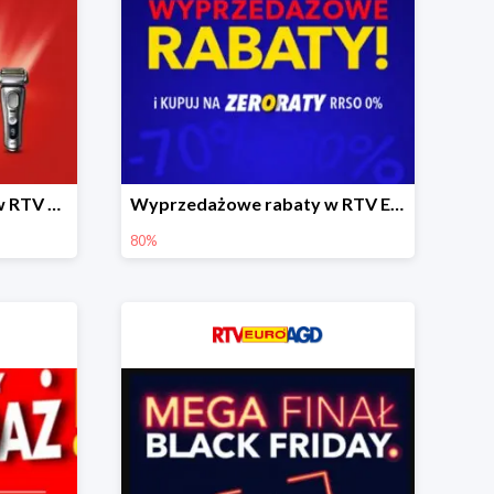
Prezenty na Walentynki w RTV EURO AGD do -60%
Wyprzedażowe rabaty w RTV EURO AGD do -80%
80%