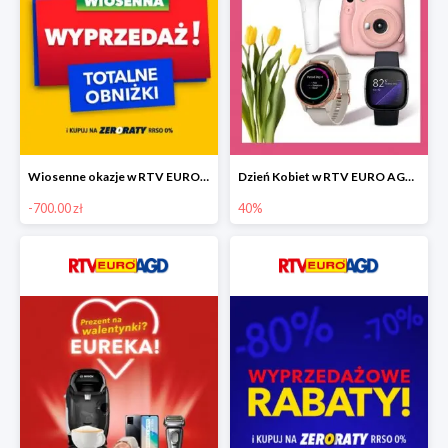
Wiosenne okazje w RTV EURO AGD do -700 zł
Dzień Kobiet w RTV EURO AGD do -40%
-700.00 zł
40%