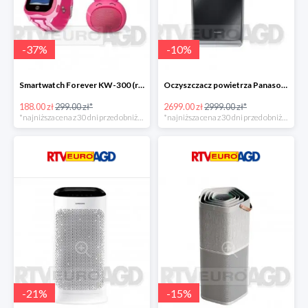
-
37
%
-
10
%
Smartwatch Forever KW-300 (różowy) + głośnik Rabbit ABS-100 -111zł
Oczyszczacz powietrza Panasonic FVXR90GK -300zł
188.00 zł
299.00 zł*
2699.00 zł
2999.00 zł*
*najniższa cena z 30 dni przed obniżką
*najniższa cena z 30 dni przed obniżką
-
21
%
-
15
%