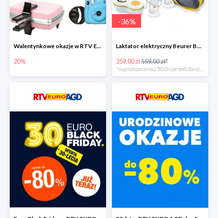
-
36
%
Walentynkowe okazje w RTV EURO AGD do -20%
Laktator elektryczny Beurer BY 70 -35%
20%
359.00 zł
559.00 zł*
*najniższa cena z 30 dni przed obniżką