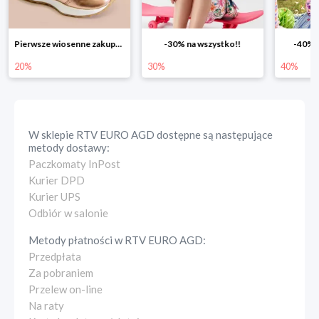
-30% na wszystko!!
-40% na drugą sztukę
Wiosenn
30%
40%
25%
W sklepie
RTV EURO AGD
dostępne są następujące
metody dostawy:
Paczkomaty InPost
Kurier DPD
Kurier UPS
Odbiór w salonie
Metody płatności w
RTV EURO AGD
:
Przedpłata
Za pobraniem
Przelew on-line
Na raty