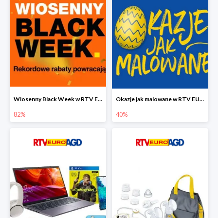
Wiosenny Black Week w RTV EURO AGD do -82%
Okazje jak malowane w RTV EURO AGD do -40%
82%
40%