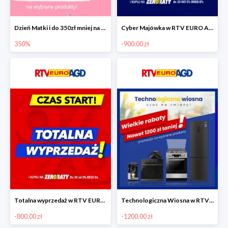
Dzień Matki i do 350zł mniej na wybrane produkty
Cyber Majówka w RTV EURO AGD do -900 zł
350%
-900.00 zł
Totalna wyprzedaż w RTV EURO AGD do -800 zł
Technologiczna Wiosna w RTV EURO AGD - rabaty do -1200 zł
-800.00 zł
-1200.00 zł