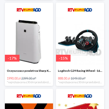
-
17
%
-
15
%
Oczyszczacz powietrza Sharp KC-D60EUW w super cenie
Logitech G29 Racing Wheel -16zł
1990.00 zł
2399.00 zł*
888.00 zł
1049.00 zł*
*najniższa cena z 30 dni przed obniżką
*najniższa cena z 30 dni przed obniżką