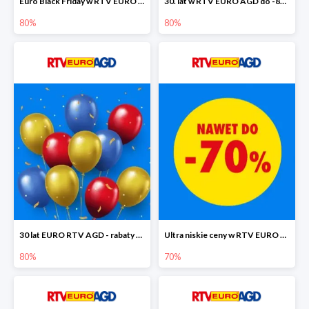
Euro Black Friday w RTV EURO AGD do -80%
30. lat w RTV EURO AGD do -80%
80%
80%
30 lat EURO RTV AGD - rabaty do -80%
Ultra niskie ceny w RTV EURO AGD do -70%
80%
70%