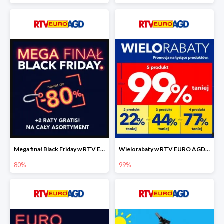
Mega finał Black Friday w RTV EEURO AGD do -80%
Wielorabaty w RTV EURO AGD do -99%
80%
99%