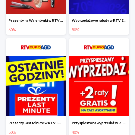
Prezenty na Walentynki w RTV EURO AGD do -60%
Wyprzedażowe rabaty w RTV EURO AGD do -80%
60%
80%
Prezenty Last Minute w RTV EURO AGD do -50%
Przyspieszona wyprzedaż w RTV EURO AGD do -40% - gwarancja dostawy przed Świętami
50%
40%