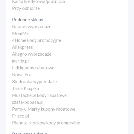
Karta kredytowa/płatnicza
Przy odbiorze
Podobne sklepy:
Neonet wyprzedaże
MomMe
4Home kody promocyjne
Aliexpress
Allegro wyprzedaże
merlin.pl
Lidl kupony rabatowe
Nowa Era
Biedronka wyprzedaże
Tania Książka
Mustache.pl kody rabatowe
szafa-bobasa.pl
Party u Marty kupony rabatowe
Frisco.pl
Planeta Klocków kody promocyjne