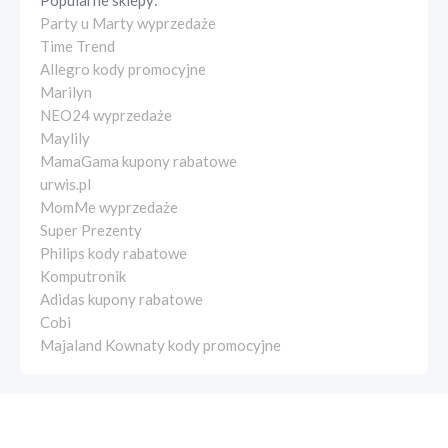
Popularne sklepy:
Party u Marty wyprzedaże
Time Trend
Allegro kody promocyjne
Marilyn
NEO24 wyprzedaże
Maylily
MamaGama kupony rabatowe
urwis.pl
MomMe wyprzedaże
Super Prezenty
Philips kody rabatowe
Komputronik
Adidas kupony rabatowe
Cobi
Majaland Kownaty kody promocyjne