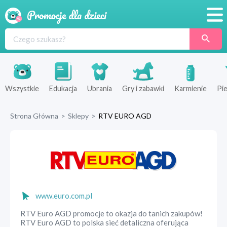
Promocje
Produkty
Sklepy
Wszystkie
Edukacja
Ubrania
Gry i zabawki
Karmienie
Pie
Blog
Strona Główna
>
Sklepy
>
RTV EURO AGD
Wyprawka
www.euro.com.pl
RTV Euro AGD promocje to okazja do tanich zakupów!
RTV Euro AGD to polska sieć detaliczna oferująca