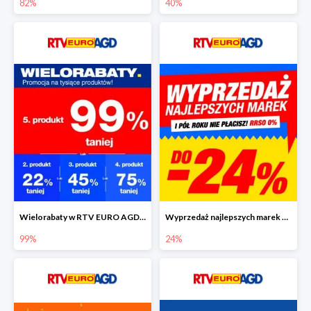
82%
40%
Wielorabaty w RTV EURO AGD - piąty produkt nawet 99% taniej
Wyprzedaż najlepszych marek w RTV EURO AGD do -24%
99%
24%