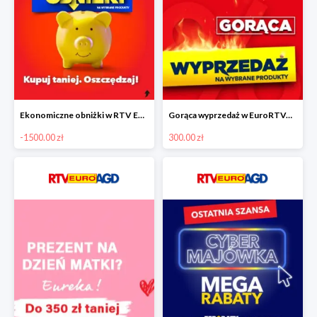
Ekonomiczne obniżki w RTV EURO AGD do -1500 zł
Gorąca wyprzedaż w EuroRTVAGD
-1500.00 zł
300.00 zł