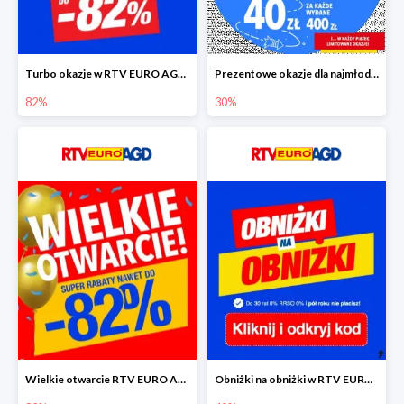
Turbo okazje w RTV EURO AGD do -82%
Prezentowe okazje dla najmłodszych w RTV EURO AGD
82%
30%
Wielkie otwarcie RTV EURO AGD - rabaty do -82%
Obniżki na obniżki w RTV EURO AGD do -40%