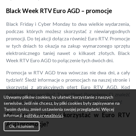
Black Week RTV Euro AGD – promocje
Black Friday i Cyber Monday to dwa wielkie wydarzenia,
podczas których możesz skorzystać z niewiarygodnych
promocji. Do tej akcji dołącza również Euro RTV. Promocje
w tych dniach to okazja na zakup wymarzonego sprzętu
elektronicznego taniej nawet o kilkaset złotych. Black
Week RTV Euro AGD to połączenie tych dwóch dni.
Promocja w RTV AGD trwa wówczas nie dwa dni, a cały
tydzień! Śledź informacje o promocjach na naszej stronie i
skorzystaj z atrakcyjnych ofert Euro RTV AGD. Kod
rabatowy bez wysiłku? To możliwe! Pomożemy Ci znaleźć
Używamy plików cookies, by ułatwić korzystanie z naszych
w RTV Euro AGD promocje na atrakcyjnych warunkach!
serwisów. Jeśli nie chcesz, by pliki cookies były zapisywane na
Twoim dysku, zmień ustawienia swojej przeglądarki. Więcej
Dlaczego warto wykorzystać w Euro RTV
informacji:
polityka prywatności
.
AGD promocje?
Ok, rozumiem