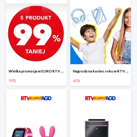
Wielka promocja w EURO RTV AGD do -99%
Nagroda na koniec roku w RTV EURO AGD do -60%
99%
60%