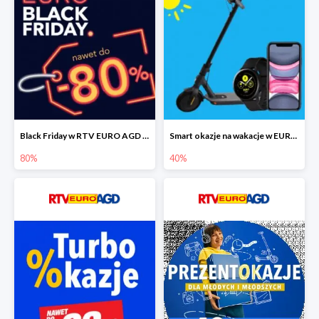
Black Friday w RTV EURO AGD do -80%
Smart okazje na wakacje w EURO RTV AGD do -40%
80%
40%