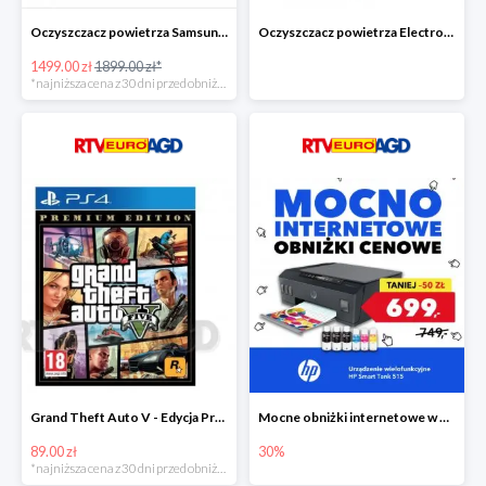
Oczyszczacz powietrza Samsung AX60R5080WD/EU -400zł!
Oczyszczacz powietrza Electrolux Pure A9 PA91-604GY -300zł
1499.00 zł
1899.00 zł*
*najniższa cena z 30 dni przed obniżką
Grand Theft Auto V - Edycja Premium PS4 taniej o 50zł
Mocne obniżki internetowe w EURO RTV AGD
89.00 zł
30%
*najniższa cena z 30 dni przed obniżką