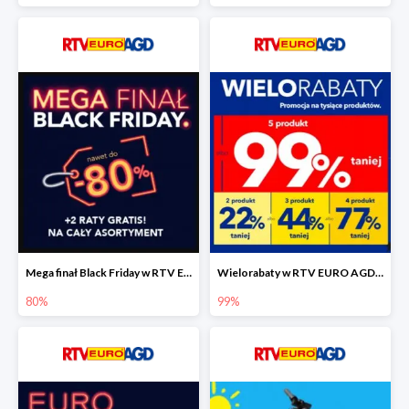
Mega finał Black Friday w RTV EEURO AGD do -80%
Wielorabaty w RTV EURO AGD do -99%
80%
99%