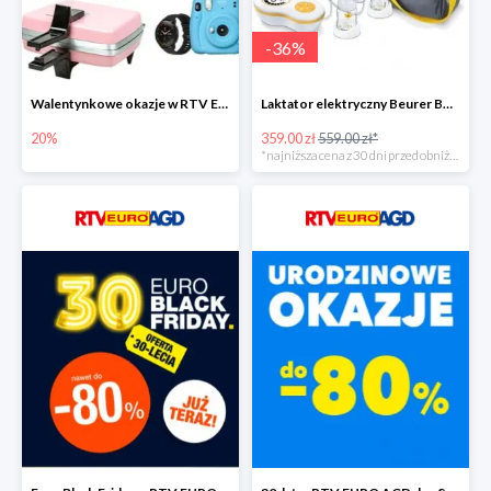
-
36
%
Walentynkowe okazje w RTV EURO AGD do -20%
Laktator elektryczny Beurer BY 70 -35%
20%
359.00 zł
559.00 zł*
*najniższa cena z 30 dni przed obniżką