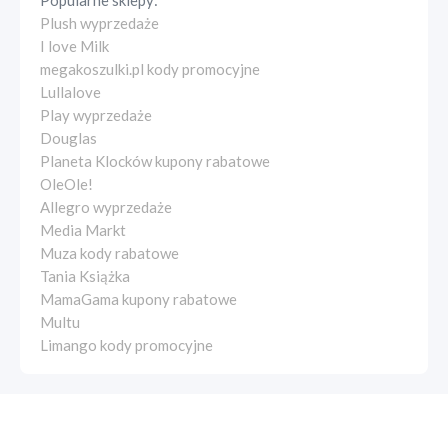
Popularne sklepy:
Plush wyprzedaże
I love Milk
megakoszulki.pl kody promocyjne
Lullalove
Play wyprzedaże
Douglas
Planeta Klocków kupony rabatowe
OleOle!
Allegro wyprzedaże
Media Markt
Muza kody rabatowe
Tania Książka
MamaGama kupony rabatowe
Multu
Limango kody promocyjne