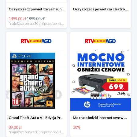
Oczyszczacz powietrza Samsung AX60R5080WD/EU -400zł!
Oczyszczacz powietrza Electrolux Pure A9 PA91-604GY -300zł
1499.00 zł
1899.00 zł*
*najniższa cena z 30 dni przed obniżką
Grand Theft Auto V - Edycja Premium PS4 taniej o 50zł
Mocne obniżki internetowe w EURO RTV AGD
89.00 zł
30%
*najniższa cena z 30 dni przed obniżką