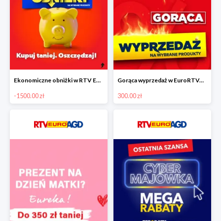
Ekonomiczne obniżki w RTV EURO AGD do -1500 zł
Gorąca wyprzedaż w EuroRTVAGD
-1500.00 zł
300.00 zł