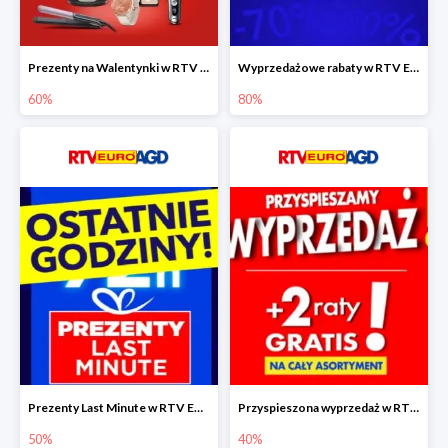
Prezenty na Walentynki w RTV EURO AGD do -60%
Wyprzedażowe rabaty w RTV EURO AGD do -80%
60%
80%
Prezenty Last Minute w RTV EURO AGD do -50%
Przyspieszona wyprzedaż w RTV EURO AGD do -40% - gwarancja dostawy przed Świętami
50%
40%