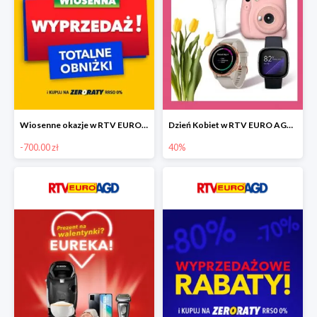
Wiosenne okazje w RTV EURO AGD do -700 zł
Dzień Kobiet w RTV EURO AGD do -40%
-700.00 zł
40%