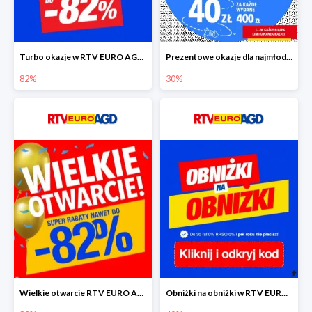
Turbo okazje w RTV EURO AGD do -82%
Prezentowe okazje dla najmłodszych w RTV EURO AGD
82%
30%
Wielkie otwarcie RTV EURO AGD - rabaty do -82%
Obniżki na obniżki w RTV EURO AGD do -40%