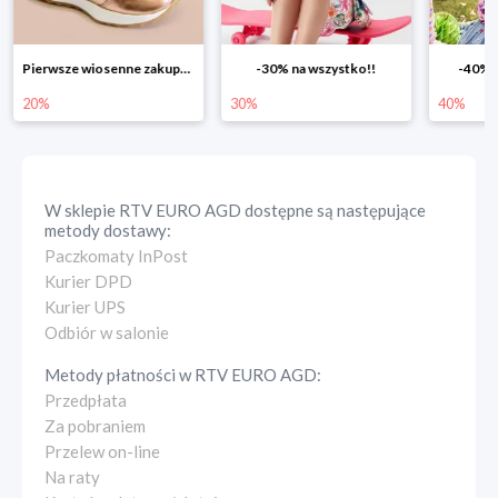
-30% na wszystko!!
-40% na drugą sztukę
Wiosenn
30%
40%
25%
W sklepie
RTV EURO AGD
dostępne są następujące
metody dostawy:
Paczkomaty InPost
Kurier DPD
Kurier UPS
Odbiór w salonie
Metody płatności w
RTV EURO AGD
:
Przedpłata
Za pobraniem
Przelew on-line
Na raty