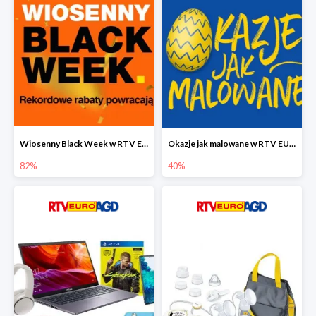
Wiosenny Black Week w RTV EURO AGD do -82%
Okazje jak malowane w RTV EURO AGD do -40%
82%
40%