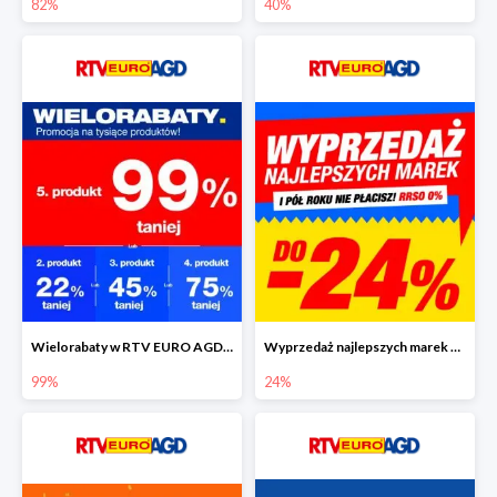
82%
40%
Wielorabaty w RTV EURO AGD - piąty produkt nawet 99% taniej
Wyprzedaż najlepszych marek w RTV EURO AGD do -24%
99%
24%