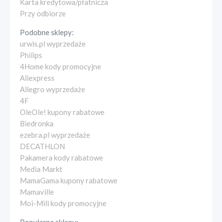
Karta kredytowa/płatnicza
Przy odbiorze
Podobne sklepy:
urwis.pl wyprzedaże
Philips
4Home kody promocyjne
Aliexpress
Allegro wyprzedaże
4F
OleOle! kupony rabatowe
Biedronka
ezebra.pl wyprzedaże
DECATHLON
Pakamera kody rabatowe
Media Markt
MamaGama kupony rabatowe
Mamaville
Moi-Mili kody promocyjne