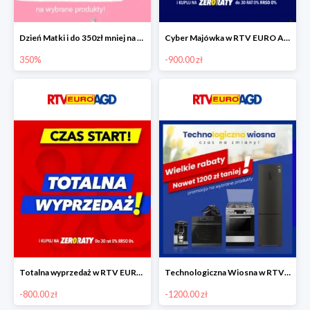
Dzień Matki i do 350zł mniej na wybrane produkty
Cyber Majówka w RTV EURO AGD do -900 zł
350%
-900.00 zł
Totalna wyprzedaż w RTV EURO AGD do -800 zł
Technologiczna Wiosna w RTV EURO AGD - rabaty do -1200 zł
-800.00 zł
-1200.00 zł