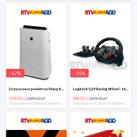
-
17
%
-
15
%
Oczyszczacz powietrza Sharp KC-D60EUW w super cenie
Logitech G29 Racing Wheel -16zł
1990.00 zł
2399.00 zł*
888.00 zł
1049.00 zł*
*najniższa cena z 30 dni przed obniżką
*najniższa cena z 30 dni przed obniżką