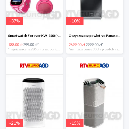
-
37
%
-
10
%
Smartwatch Forever KW-300 (różowy) + głośnik Rabbit ABS-100 -111zł
Oczyszczacz powietrza Panasonic FVXR90GK -300zł
188.00 zł
299.00 zł*
2699.00 zł
2999.00 zł*
*najniższa cena z 30 dni przed obniżką
*najniższa cena z 30 dni przed obniżką
-
21
%
-
15
%