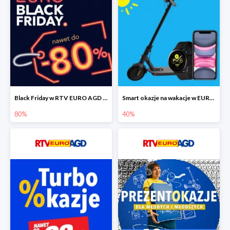
Black Friday w RTV EURO AGD do -80%
Smart okazje na wakacje w EURO RTV AGD do -40%
80%
40%