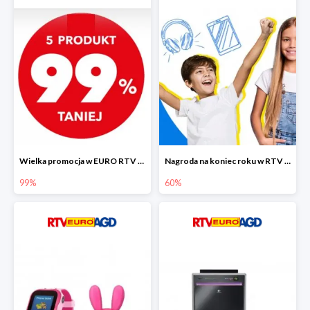
Wielka promocja w EURO RTV AGD do -99%
Nagroda na koniec roku w RTV EURO AGD do -60%
99%
60%