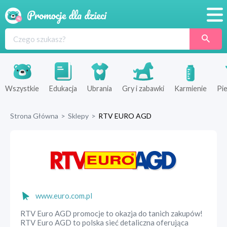
Promocje
Produkty
Sklepy
Wszystkie
Edukacja
Ubrania
Gry i zabawki
Karmienie
Pie
Blog
Strona Główna
>
Sklepy
>
RTV EURO AGD
Wyprawka
www.euro.com.pl
RTV Euro AGD promocje to okazja do tanich zakupów!
RTV Euro AGD to polska sieć detaliczna oferująca