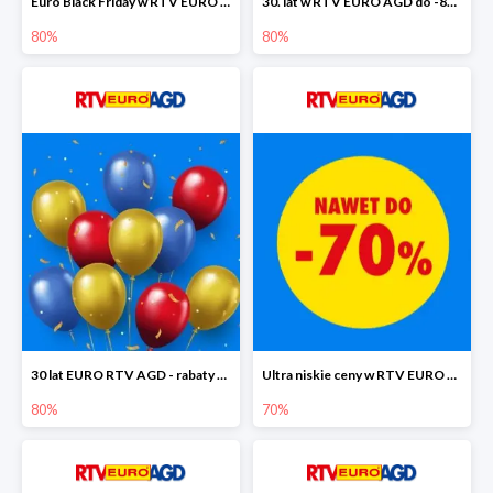
Euro Black Friday w RTV EURO AGD do -80%
30. lat w RTV EURO AGD do -80%
80%
80%
30 lat EURO RTV AGD - rabaty do -80%
Ultra niskie ceny w RTV EURO AGD do -70%
80%
70%