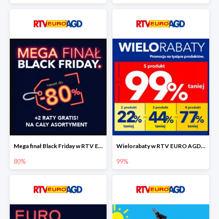
Mega finał Black Friday w RTV EEURO AGD do -80%
Wielorabaty w RTV EURO AGD do -99%
80%
99%