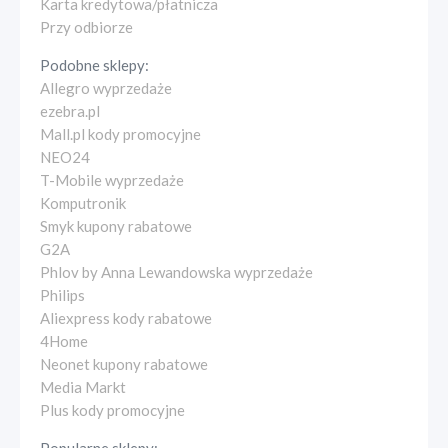
Karta kredytowa/płatnicza
Przy odbiorze
Podobne sklepy:
Allegro wyprzedaże
ezebra.pl
Mall.pl kody promocyjne
NEO24
T-Mobile wyprzedaże
Komputronik
Smyk kupony rabatowe
G2A
Phlov by Anna Lewandowska wyprzedaże
Philips
Aliexpress kody rabatowe
4Home
Neonet kupony rabatowe
Media Markt
Plus kody promocyjne