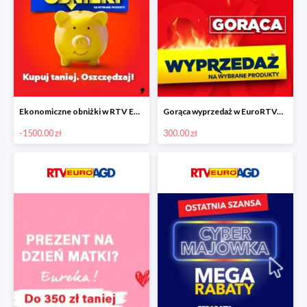
Ekonomiczne obniżki w RTV EURO AGD do -1500 zł
Gorąca wyprzedaż w EuroRTVAGD
-1500.00 zł
300.00 zł