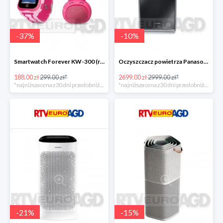
-
37
%
-
10
%
Smartwatch Forever KW-300 (różowy) + głośnik Rabbit ABS-100 -111zł
Oczyszczacz powietrza Panasonic FVXR90GK -300zł
188.00 zł
299.00 zł*
2699.00 zł
2999.00 zł*
*najniższa cena z 30 dni przed obniżką
*najniższa cena z 30 dni przed obniżką
-
21
%
-
15
%