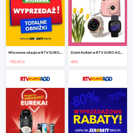
Wiosenne okazje w RTV EURO AGD do -700 zł
Dzień Kobiet w RTV EURO AGD do -40%
-700.00 zł
40%