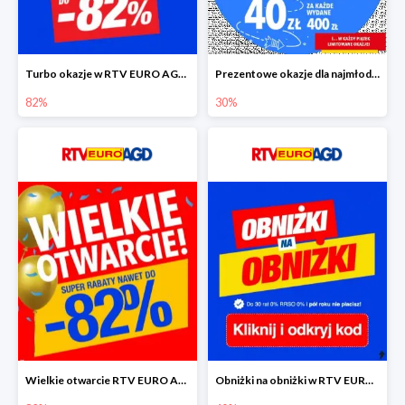
Turbo okazje w RTV EURO AGD do -82%
Prezentowe okazje dla najmłodszych w RTV EURO AGD
82%
30%
Wielkie otwarcie RTV EURO AGD - rabaty do -82%
Obniżki na obniżki w RTV EURO AGD do -40%