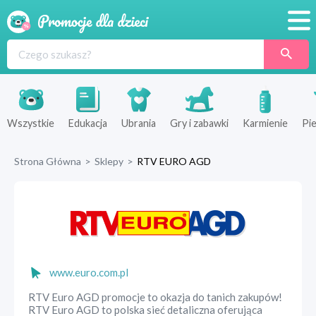
Promocje
Produkty
Sklepy
Wszystkie
Edukacja
Ubrania
Gry i zabawki
Karmienie
Pie
Blog
Strona Główna
>
Sklepy
>
RTV EURO AGD
Wyprawka
www.euro.com.pl
RTV Euro AGD promocje to okazja do tanich zakupów!
RTV Euro AGD to polska sieć detaliczna oferująca