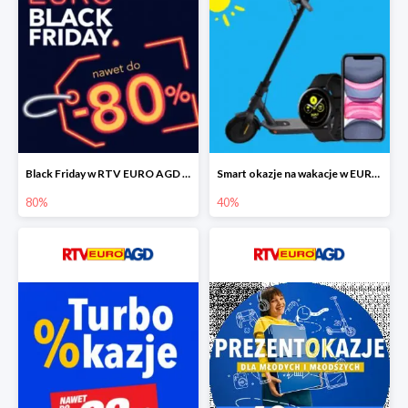
Black Friday w RTV EURO AGD do -80%
Smart okazje na wakacje w EURO RTV AGD do -40%
80%
40%