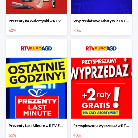
Prezenty na Walentynki w RTV EURO AGD do -60%
Wyprzedażowe rabaty w RTV EURO AGD do -80%
60%
80%
Prezenty Last Minute w RTV EURO AGD do -50%
Przyspieszona wyprzedaż w RTV EURO AGD do -40% - gwarancja dostawy przed Świętami
50%
40%