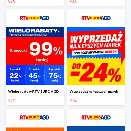
82%
40%
Wielorabaty w RTV EURO AGD - piąty produkt nawet 99% taniej
Wyprzedaż najlepszych marek w RTV EURO AGD do -24%
99%
24%