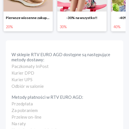
-30% na wszystko!!
-40% na drugą sztukę
Wiosenn
30%
40%
25%
W sklepie
RTV EURO AGD
dostępne są następujące
metody dostawy:
Paczkomaty InPost
Kurier DPD
Kurier UPS
Odbiór w salonie
Metody płatności w
RTV EURO AGD
:
Przedpłata
Za pobraniem
Przelew on-line
Na raty