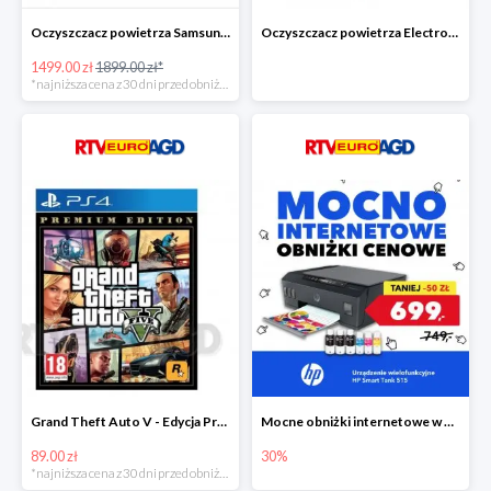
Oczyszczacz powietrza Samsung AX60R5080WD/EU -400zł!
Oczyszczacz powietrza Electrolux Pure A9 PA91-604GY -300zł
1499.00 zł
1899.00 zł*
*najniższa cena z 30 dni przed obniżką
Grand Theft Auto V - Edycja Premium PS4 taniej o 50zł
Mocne obniżki internetowe w EURO RTV AGD
89.00 zł
30%
*najniższa cena z 30 dni przed obniżką