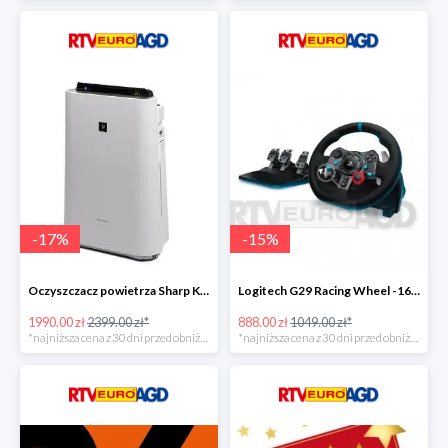
-
17
%
-
15
%
Oczyszczacz powietrza Sharp KC-D60EUW w super cenie
Logitech G29 Racing Wheel -16zł
1990.00 zł
2399.00 zł*
888.00 zł
1049.00 zł*
*najniższa cena z 30 dni przed obniżką
*najniższa cena z 30 dni przed obniżką