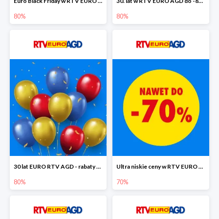
Euro Black Friday w RTV EURO AGD do -80%
30. lat w RTV EURO AGD do -80%
80%
80%
30 lat EURO RTV AGD - rabaty do -80%
Ultra niskie ceny w RTV EURO AGD do -70%
80%
70%