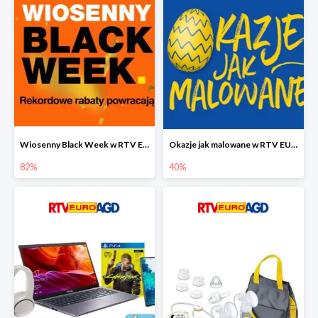
Wiosenny Black Week w RTV EURO AGD do -82%
Okazje jak malowane w RTV EURO AGD do -40%
82%
40%