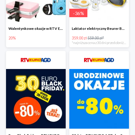
-
36
%
Walentynkowe okazje w RTV EURO AGD do -20%
Laktator elektryczny Beurer BY 70 -35%
20%
359.00 zł
559.00 zł*
*najniższa cena z 30 dni przed obniżką