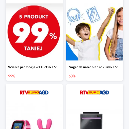
Wielka promocja w EURO RTV AGD do -99%
Nagroda na koniec roku w RTV EURO AGD do -60%
99%
60%