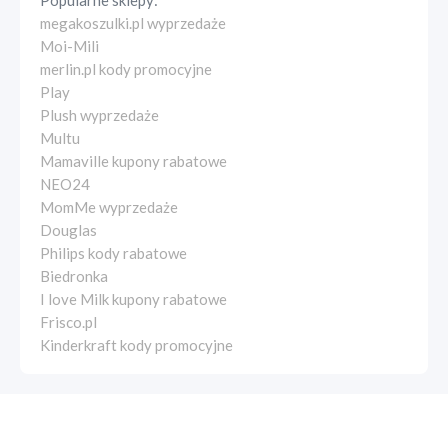
Popularne sklepy:
megakoszulki.pl wyprzedaże
Moi-Mili
merlin.pl kody promocyjne
Play
Plush wyprzedaże
Multu
Mamaville kupony rabatowe
NEO24
MomMe wyprzedaże
Douglas
Philips kody rabatowe
Biedronka
I love Milk kupony rabatowe
Frisco.pl
Kinderkraft kody promocyjne