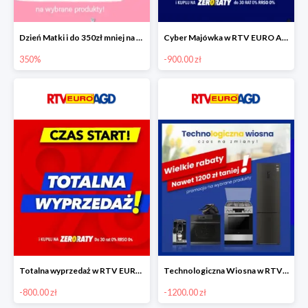
Dzień Matki i do 350zł mniej na wybrane produkty
Cyber Majówka w RTV EURO AGD do -900 zł
350%
-900.00 zł
Totalna wyprzedaż w RTV EURO AGD do -800 zł
Technologiczna Wiosna w RTV EURO AGD - rabaty do -1200 zł
-800.00 zł
-1200.00 zł