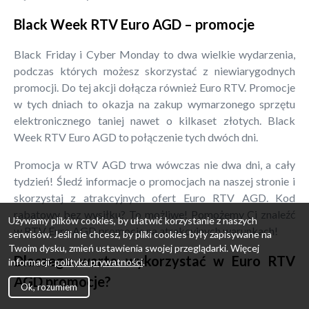
Black Week RTV Euro AGD – promocje
Black Friday i Cyber Monday to dwa wielkie wydarzenia,
podczas których możesz skorzystać z niewiarygodnych
promocji. Do tej akcji dołącza również Euro RTV. Promocje
w tych dniach to okazja na zakup wymarzonego sprzętu
elektronicznego taniej nawet o kilkaset złotych. Black
Week RTV Euro AGD to połączenie tych dwóch dni.
Promocja w RTV AGD trwa wówczas nie dwa dni, a cały
tydzień! Śledź informacje o promocjach na naszej stronie i
skorzystaj z atrakcyjnych ofert Euro RTV AGD. Kod
rabatowy bez wysiłku? To możliwe! Pomożemy Ci znaleźć
Używamy plików cookies, by ułatwić korzystanie z naszych
w RTV Euro AGD promocje na atrakcyjnych warunkach!
serwisów. Jeśli nie chcesz, by pliki cookies były zapisywane na
Twoim dysku, zmień ustawienia swojej przeglądarki. Więcej
Dlaczego warto wykorzystać w Euro RTV
informacji:
polityka prywatności
.
AGD promocje?
Ok, rozumiem