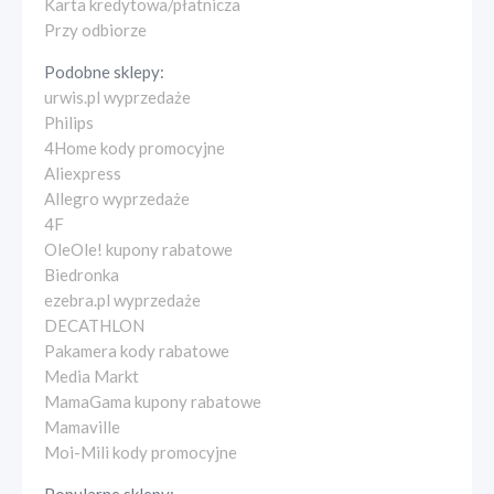
Karta kredytowa/płatnicza
Przy odbiorze
Podobne sklepy:
urwis.pl wyprzedaże
Philips
4Home kody promocyjne
Aliexpress
Allegro wyprzedaże
4F
OleOle! kupony rabatowe
Biedronka
ezebra.pl wyprzedaże
DECATHLON
Pakamera kody rabatowe
Media Markt
MamaGama kupony rabatowe
Mamaville
Moi-Mili kody promocyjne