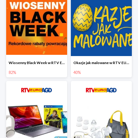
Wiosenny Black Week w RTV EURO AGD do -82%
Okazje jak malowane w RTV EURO AGD do -40%
82%
40%