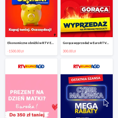
Ekonomiczne obniżki w RTV EURO AGD do -1500 zł
Gorąca wyprzedaż w EuroRTVAGD
-1500.00 zł
300.00 zł