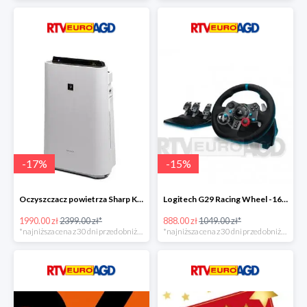
-
17
%
-
15
%
Oczyszczacz powietrza Sharp KC-D60EUW w super cenie
Logitech G29 Racing Wheel -16zł
1990.00 zł
2399.00 zł*
888.00 zł
1049.00 zł*
*najniższa cena z 30 dni przed obniżką
*najniższa cena z 30 dni przed obniżką