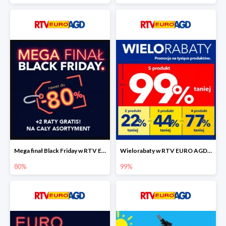
Mega finał Black Friday w RTV EEURO AGD do -80%
Wielorabaty w RTV EURO AGD do -99%
80%
99%