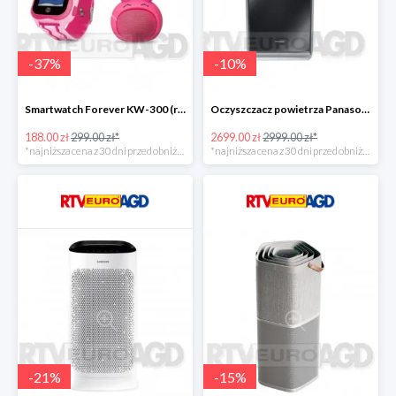
-
37
%
-
10
%
Smartwatch Forever KW-300 (różowy) + głośnik Rabbit ABS-100 -111zł
Oczyszczacz powietrza Panasonic FVXR90GK -300zł
188.00 zł
299.00 zł*
2699.00 zł
2999.00 zł*
*najniższa cena z 30 dni przed obniżką
*najniższa cena z 30 dni przed obniżką
-
21
%
-
15
%