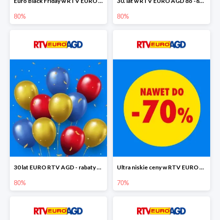
Euro Black Friday w RTV EURO AGD do -80%
30. lat w RTV EURO AGD do -80%
80%
80%
30 lat EURO RTV AGD - rabaty do -80%
Ultra niskie ceny w RTV EURO AGD do -70%
80%
70%