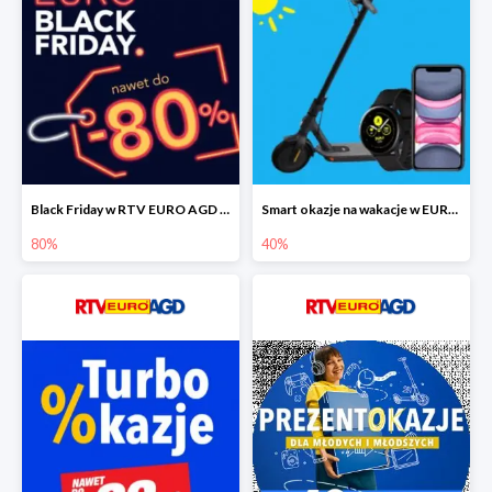
Black Friday w RTV EURO AGD do -80%
Smart okazje na wakacje w EURO RTV AGD do -40%
80%
40%