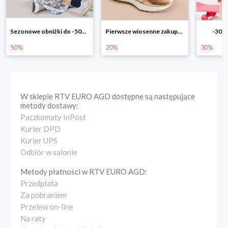
Pierwsze wiosenne zakupy -20%
-30% na wszystko!!
-40% 
20%
30%
40%
W sklepie
RTV EURO AGD
dostępne są następujące
metody dostawy:
Paczkomaty InPost
Kurier DPD
Kurier UPS
Odbiór w salonie
Metody płatności w
RTV EURO AGD
:
Przedpłata
Za pobraniem
Przelew on-line
Na raty