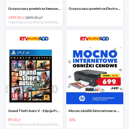
Oczyszczacz powietrza Samsung AX60R5080WD/EU -400zł!
Oczyszczacz powietrza Electrolux Pure A9 PA91-604GY -300zł
1499.00 zł
1899.00 zł*
*najniższa cena z 30 dni przed obniżką
Grand Theft Auto V - Edycja Premium PS4 taniej o 50zł
Mocne obniżki internetowe w EURO RTV AGD
89.00 zł
30%
*najniższa cena z 30 dni przed obniżką