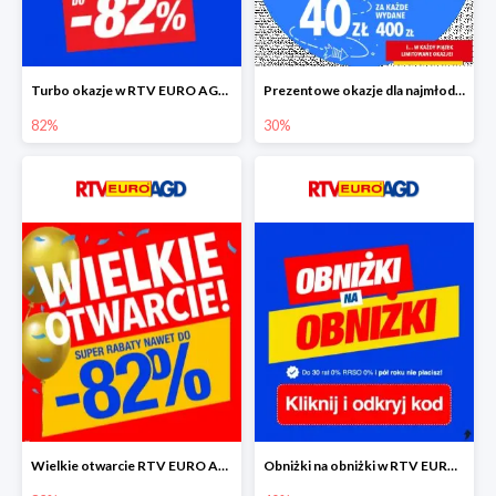
Turbo okazje w RTV EURO AGD do -82%
Prezentowe okazje dla najmłodszych w RTV EURO AGD
82%
30%
Wielkie otwarcie RTV EURO AGD - rabaty do -82%
Obniżki na obniżki w RTV EURO AGD do -40%