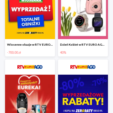
Wiosenne okazje w RTV EURO AGD do -700 zł
Dzień Kobiet w RTV EURO AGD do -40%
-700.00 zł
40%