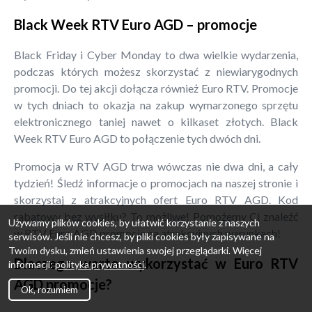
Black Week RTV Euro AGD – promocje
Black Friday i Cyber Monday to dwa wielkie wydarzenia,
podczas których możesz skorzystać z niewiarygodnych
promocji. Do tej akcji dołącza również Euro RTV. Promocje
w tych dniach to okazja na zakup wymarzonego sprzętu
elektronicznego taniej nawet o kilkaset złotych. Black
Week RTV Euro AGD to połączenie tych dwóch dni.
Promocja w RTV AGD trwa wówczas nie dwa dni, a cały
tydzień! Śledź informacje o promocjach na naszej stronie i
skorzystaj z atrakcyjnych ofert Euro RTV AGD. Kod
rabatowy bez wysiłku? To możliwe! Pomożemy Ci znaleźć
Używamy plików cookies, by ułatwić korzystanie z naszych
w RTV Euro AGD promocje na atrakcyjnych warunkach!
serwisów. Jeśli nie chcesz, by pliki cookies były zapisywane na
Twoim dysku, zmień ustawienia swojej przeglądarki. Więcej
Dlaczego warto wykorzystać w Euro RTV
informacji:
polityka prywatności
.
AGD promocje?
Ok, rozumiem