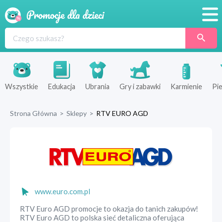
Promocje
Produkty
Sklepy
Wszystkie
Edukacja
Ubrania
Gry i zabawki
Karmienie
Pie
Blog
Strona Główna
>
Sklepy
>
RTV EURO AGD
Wyprawka
www.euro.com.pl
RTV Euro AGD promocje to okazja do tanich zakupów!
RTV Euro AGD to polska sieć detaliczna oferująca