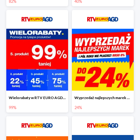
82%
40%
Wielorabaty w RTV EURO AGD - piąty produkt nawet 99% taniej
Wyprzedaż najlepszych marek w RTV EURO AGD do -24%
99%
24%