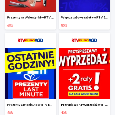
Prezenty na Walentynki w RTV EURO AGD do -60%
Wyprzedażowe rabaty w RTV EURO AGD do -80%
60%
80%
Prezenty Last Minute w RTV EURO AGD do -50%
Przyspieszona wyprzedaż w RTV EURO AGD do -40% - gwarancja dostawy przed Świętami
50%
40%