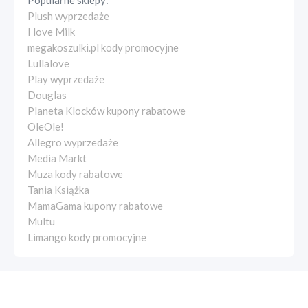
Popularne sklepy:
Plush wyprzedaże
I love Milk
megakoszulki.pl kody promocyjne
Lullalove
Play wyprzedaże
Douglas
Planeta Klocków kupony rabatowe
OleOle!
Allegro wyprzedaże
Media Markt
Muza kody rabatowe
Tania Książka
MamaGama kupony rabatowe
Multu
Limango kody promocyjne