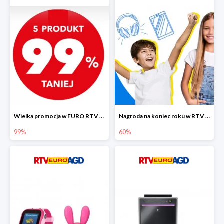
Wielka promocja w EURO RTV AGD do -99%
Nagroda na koniec roku w RTV EURO AGD do -60%
99%
60%