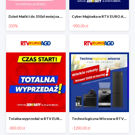
Dzień Matki i do 350zł mniej na wybrane produkty
Cyber Majówka w RTV EURO AGD do -900 zł
350%
-900.00 zł
Totalna wyprzedaż w RTV EURO AGD do -800 zł
Technologiczna Wiosna w RTV EURO AGD - rabaty do -1200 zł
-800.00 zł
-1200.00 zł