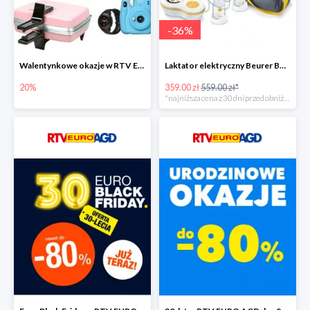
-
36
%
Walentynkowe okazje w RTV EURO AGD do -20%
Laktator elektryczny Beurer BY 70 -35%
20%
359.00 zł
559.00 zł*
*najniższa cena z 30 dni przed obniżką