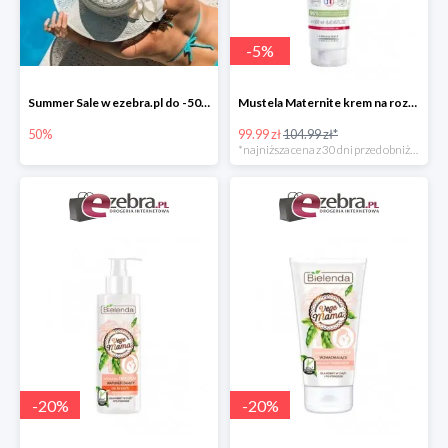
-
5
%
Summer Sale w ezebra.pl do -50%
Mustela Maternite krem na rozstępy dla kobiet w ciąży
50%
99.99 zł
104.99 zł*
*najniższa cena z 30 dni przed obniżką
-
20
%
-
20
%