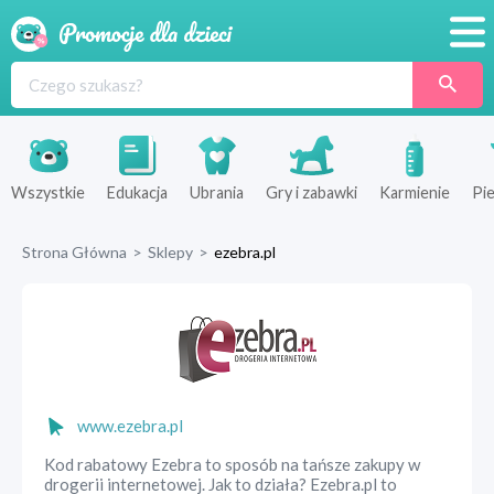
Promocje
Produkty
Sklepy
Wszystkie
Edukacja
Ubrania
Gry i zabawki
Karmienie
Pie
Blog
Strona Główna
>
Sklepy
>
ezebra.pl
Wyprawka
www.ezebra.pl
Kod rabatowy Ezebra to sposób na tańsze zakupy w
drogerii internetowej. Jak to działa? Ezebra.pl to