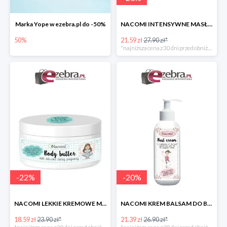
Marka Yope w ezebra.pl do -50%
NACOMI INTENSYWNE MASŁO DLA KOBIET W CIĄŻY
50%
21.59 zł
27.90 zł*
*najniższa cena z 30 dni przed obniżką
-
22
%
-
20
%
NACOMI LEKKIE KREMOWE MASŁO DLA KOBIET W CIĄŻY
NACOMI KREM BALSAM DO BIUSTU DLA KOBIET W CIĄŻY
18.59 zł
23.90 zł*
21.39 zł
26.90 zł*