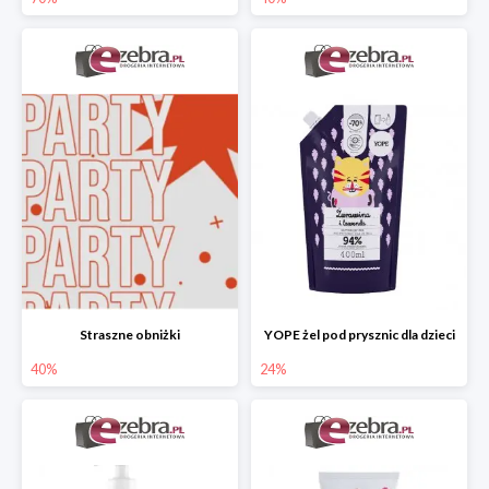
Straszne obniżki
YOPE żel pod prysznic dla dzieci
40%
24%