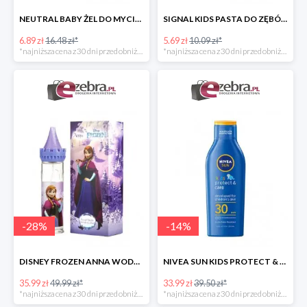
NEUTRAL BABY ŻEL DO MYCIA CIAŁA DLA DZIECI
SIGNAL KIDS PASTA DO ZĘBÓW DLA DZIECI PONIŻEJ 3 ROKU ŻYCIA
6.89 zł
16.48 zł*
5.69 zł
10.09 zł*
*najniższa cena z 30 dni przed obniżką
*najniższa cena z 30 dni przed obniżką
-
28
%
-
14
%
DISNEY FROZEN ANNA WODA TOALETOWA DLA DZIECI
NIVEA SUN KIDS PROTECT & CARE BALSAM DLA DZIECI SPF30
35.99 zł
49.99 zł*
33.99 zł
39.50 zł*
*najniższa cena z 30 dni przed obniżką
*najniższa cena z 30 dni przed obniżką