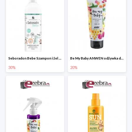
Seboradon Bebe Szampon i żel do mycia 2w1
Be My Baby ANWEN odżywka do włosów dla dzieci
30%
20%