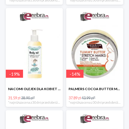
*najniższa cena z 30 dni przed obniżką
*najniższa cena z 30 dni przed obniżką
-
19
%
-
14
%
NACOMI OLEJEK DLA KOBIET W CIĄŻY NA ROZSTĘPY
PALMERS COCOA BUTTER MASŁO DO PIELĘGNACJI BRZUCHA W CIĄŻY
31.59 zł
38.90 zł*
37.89 zł
43.99 zł*
*najniższa cena z 30 dni przed obniżką
*najniższa cena z 30 dni przed obniżką