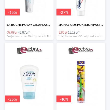
-
15
%
-
27
%
LA ROCHE POSAY CICAPLAST BAUME B5 KOJĄCY BALSAM REGENERUJĄCY
SIGNAL KIDS POKEMON PASTA DO ZĘBÓW DLA DZIECI
39.09 zł
45.87 zł*
8.90 zł
12.19 zł*
*najniższa cena z 30 dni przed obniżką
*najniższa cena z 30 dni przed obniżką
-
25
%
-
40
%