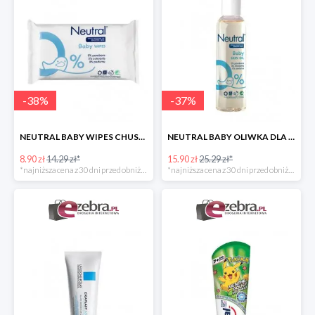
-
38
%
-
37
%
NEUTRAL BABY WIPES CHUSTECZKI NAWILŻANE DLA DZIECI
NEUTRAL BABY OLIWKA DLA DZIECI
8.90 zł
14.29 zł*
15.90 zł
25.29 zł*
*najniższa cena z 30 dni przed obniżką
*najniższa cena z 30 dni przed obniżką