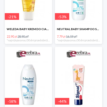
-
21
%
-
53
%
WELEDA BABY KREM DO CIAŁA DLA NIEMOWLĄT Z NAGIETKIEM
NEUTRAL BABY SHAMPOO SZAMPON DO WŁOSÓW DLA DZIECI
22.90 zł
28.90 zł*
7.79 zł
16.59 zł*
*najniższa cena z 30 dni przed obniżką
*najniższa cena z 30 dni przed obniżką
-
58
%
-
44
%