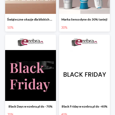
Świąteczne okazje dla bliskich w ezebra.pl do -50%
Marka Sensodyne do 30% taniej!
50%
30%
Black Days w ezebra.pl do -70%
Black Friday w ezebra.pl do -40%
70%
40%