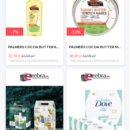
-
7
%
-
13
%
PALMERS COCOA BUTTER KOJĄCA OLIWKA DLA KOBIET W CIĄŻY
PALMERS COCOA BUTTER MASŁO DO PIELĘGNACJI BRZUCHA W CZASIE CIĄŻY
32.39 zł
34.99 zł*
38.49 zł
43.99 zł*
*najniższa cena z 30 dni przed obniżką
*najniższa cena z 30 dni przed obniżką