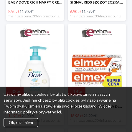
BABY DOVE RICH NAPPY CREAM KREM PRZECIW ODPARZENIOM
SIGNAL KIDS SZCZOTECZKA DO ZĘBÓW DLA DZIECI
8.90 zł
11.90 zł*
6.90 zł
11.59 zł*
*najniższa cena z 30 dni przed obniżką
*najniższa cena z 30 dni przed obniżką
-
32
%
-
14
%
Używamy plików cookies, by ułatwić korzystanie z naszych
serwisów. Jeśli nie chcesz, by pliki cookies były zapisywane na
Twoim dysku, zmień ustawienia swojej przeglądarki. Więcej
BABY DOVE RICH HEAD TO TOE WASH EMULSJA DO MYCIA CIAŁA I WŁOSÓW
ELMEX PASTA DO ZĘBÓW DLA DZIECI 2PAK
informacji:
polityka prywatności
.
14.90 zł
21.90 zł*
18.98 zł
21.99 zł*
*najniższa cena z 30 dni przed obniżką
*najniższa cena z 30 dni przed obniżką
Ok, rozumiem