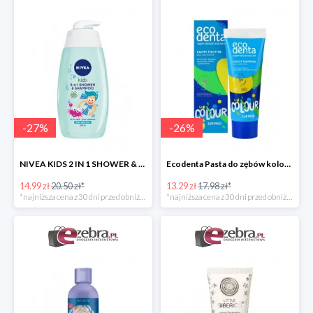
-
27
%
-
26
%
NIVEA KIDS 2 IN 1 SHOWER & SZAMPOO ŻEL DO MYCIA CIAŁA I WŁOSÓW
Ecodenta Pasta do zębów kolorowa niespodzianka
14.99 zł
20.50 zł*
13.29 zł
17.98 zł*
*najniższa cena z 30 dni przed obniżką
*najniższa cena z 30 dni przed obniżką