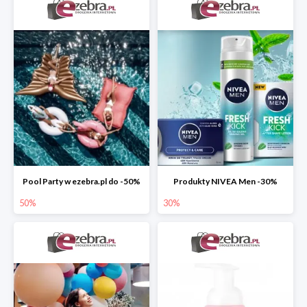
Pool Party w ezebra.pl do -50%
Produkty NIVEA Men -30%
50%
30%