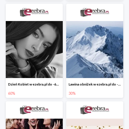
Dzień Kobiet w ezebra.pl do -60%
Lawina obniżek w ezebra.pl do -30%
60%
30%