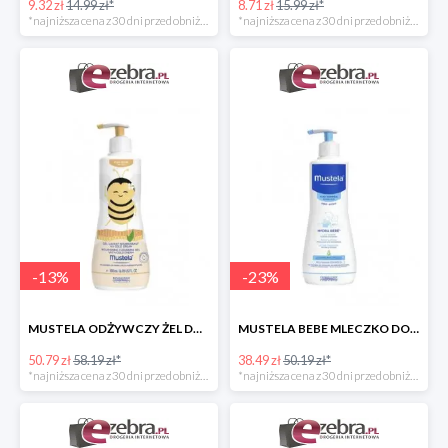
9.32 zł
14.99 zł*
8.71 zł
15.99 zł*
*najniższa cena z 30 dni przed obniżką
*najniższa cena z 30 dni przed obniżką
-
13
%
-
23
%
MUSTELA ODŻYWCZY ŻEL DO MYCIA DLA DZIECI
MUSTELA BEBE MLECZKO DO CIAŁA DLA DZIECI
50.79 zł
58.19 zł*
38.49 zł
50.19 zł*
*najniższa cena z 30 dni przed obniżką
*najniższa cena z 30 dni przed obniżką