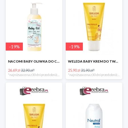
-
19
%
-
19
%
NACOMI BABY OLIWKA DO CIAŁA I KĄPIELI DLA DZIECI
WELEDA BABY KREM DO TWARZY DLA NIEMOWLĄT Z NAGIETKIEM
26.69 zł
32.90 zł*
25.90 zł
31.90 zł*
*najniższa cena z 30 dni przed obniżką
*najniższa cena z 30 dni przed obniżką