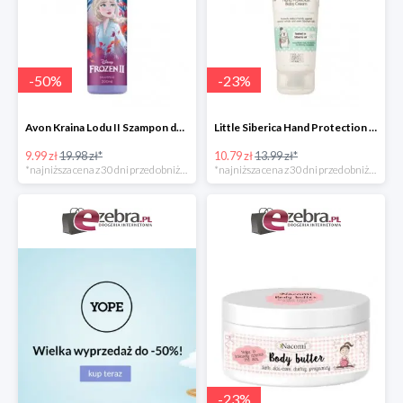
-
50
%
-
23
%
Avon Kraina Lodu II Szampon do włosów dla dzieci
Little Siberica Hand Protection Baby Cream Natura Siberica ochronny krem do rąk dla dziec
9.99 zł
19.98 zł*
10.79 zł
13.99 zł*
*najniższa cena z 30 dni przed obniżką
*najniższa cena z 30 dni przed obniżką
-
23
%