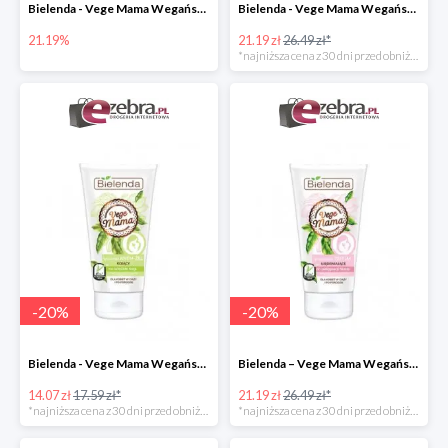
Bielenda - Vege Mama Wegański balsam natłuszczający na brzuch
Bielenda - Vege Mama Wegańskie serum wzmacniające przeciw rozstępom
21.19%
21.19 zł
26.49 zł*
*najniższa cena z 30 dni przed obniżką
-
20
%
-
20
%
Bielenda - Vege Mama Wegański kojący krem-żel na ociężałe nogi
Bielenda – Vege Mama Wegańskie serum ujędrniające do pielęgnacji biustu
14.07 zł
17.59 zł*
21.19 zł
26.49 zł*
*najniższa cena z 30 dni przed obniżką
*najniższa cena z 30 dni przed obniżką