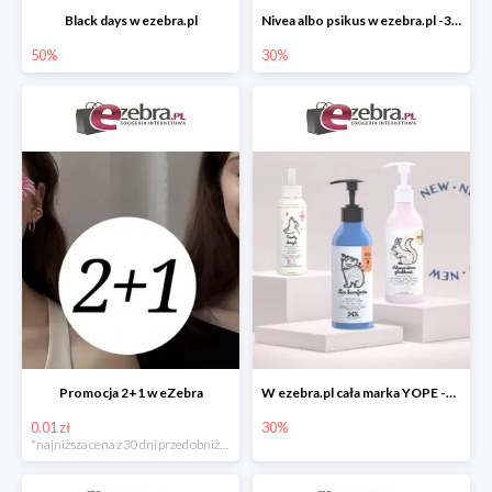
Black days w ezebra.pl
Nivea albo psikus w ezebra.pl -30%
50%
30%
Promocja 2+1 w eZebra
W ezebra.pl cała marka YOPE -30%
0.01 zł
30%
*najniższa cena z 30 dni przed obniżką