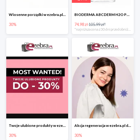
Wiosenne porządki w ezebra.pl do -30%
BIODERMA ABCDERM H2O PŁYN MICELARNY DLA DZIECI -29%
30%
74.98 zł
105.99 zł*
*najniższa cena z 30 dni przed obniżką
Twoje ulubione produkty w ezebra.pl do -30%
Akcja regeneracja w ezebra.pl do -30%
30%
30%