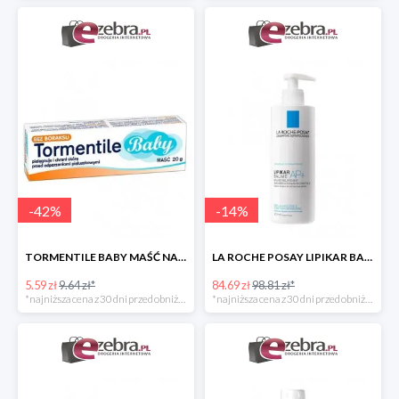
-
42
%
-
14
%
TORMENTILE BABY MAŚĆ NA ODPARZENIA PIELUSZKOWE
LA ROCHE POSAY LIPIKAR BAUME AP+ BALSAM UZUPEŁNIAJĄCY POZIOM LIPIDÓW
5.59 zł
9.64 zł*
84.69 zł
98.81 zł*
*najniższa cena z 30 dni przed obniżką
*najniższa cena z 30 dni przed obniżką