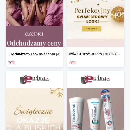
Sylwestrowy Look w ezebra.pl do -40%
Odchudzamy ceny na eZebra.pl❗️
70%
40%