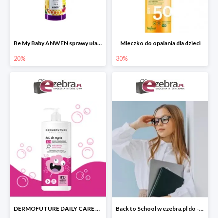
Be My Baby ANWEN sprawy ułatwiający rozczesywanie
Mleczko do opalania dla dzieci
20%
30%
DERMOFUTURE DAILY CARE żel do mycia 3w1 dla dzieci
Back to School w ezebra.pl do -30%