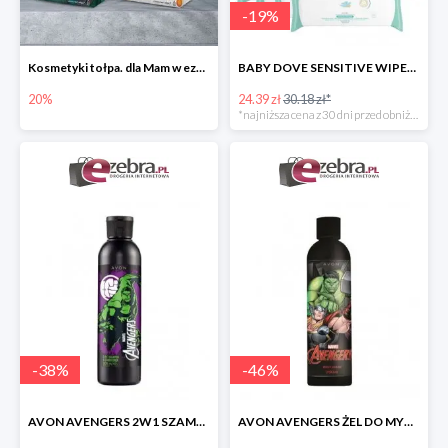
-
19
%
Kosmetyki tołpa. dla Mam w ezebra.pl do -20%
BABY DOVE SENSITIVE WIPES CHUSTECZKI PIELĘGNACYJNE 200 szt.
20%
24.39 zł
30.18 zł*
*najniższa cena z 30 dni przed obniżką
-
38
%
-
46
%
AVON AVENGERS 2W1 SZAMPON DO WŁOSÓW I ODŻYWKA
AVON AVENGERS ŻEL DO MYCIA CIAŁA