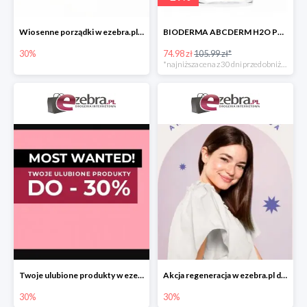
Wiosenne porządki w ezebra.pl do -30%
BIODERMA ABCDERM H2O PŁYN MICELARNY DLA DZIECI -29%
30%
74.98 zł
105.99 zł*
*najniższa cena z 30 dni przed obniżką
Twoje ulubione produkty w ezebra.pl do -30%
Akcja regeneracja w ezebra.pl do -30%
30%
30%