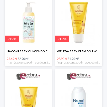
-
19
%
-
19
%
NACOMI BABY OLIWKA DO CIAŁA I KĄPIELI DLA DZIECI
WELEDA BABY KREM DO TWARZY DLA NIEMOWLĄT Z NAGIETKIEM
26.69 zł
32.90 zł*
25.90 zł
31.90 zł*
*najniższa cena z 30 dni przed obniżką
*najniższa cena z 30 dni przed obniżką