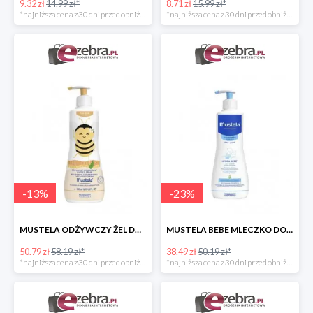
9.32 zł
14.99 zł*
8.71 zł
15.99 zł*
*najniższa cena z 30 dni przed obniżką
*najniższa cena z 30 dni przed obniżką
-
13
%
-
23
%
MUSTELA ODŻYWCZY ŻEL DO MYCIA DLA DZIECI
MUSTELA BEBE MLECZKO DO CIAŁA DLA DZIECI
50.79 zł
58.19 zł*
38.49 zł
50.19 zł*
*najniższa cena z 30 dni przed obniżką
*najniższa cena z 30 dni przed obniżką