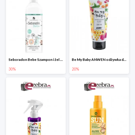
Seboradon Bebe Szampon i żel do mycia 2w1
Be My Baby ANWEN odżywka do włosów dla dzieci
30%
20%