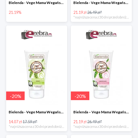
Bielenda - Vege Mama Wegański balsam natłuszczający na brzuch
Bielenda - Vege Mama Wegańskie serum wzmacniające przeciw rozstępom
21.19%
21.19 zł
26.49 zł*
*najniższa cena z 30 dni przed obniżką
-
20
%
-
20
%
Bielenda - Vege Mama Wegański kojący krem-żel na ociężałe nogi
Bielenda – Vege Mama Wegańskie serum ujędrniające do pielęgnacji biustu
14.07 zł
17.59 zł*
21.19 zł
26.49 zł*
*najniższa cena z 30 dni przed obniżką
*najniższa cena z 30 dni przed obniżką