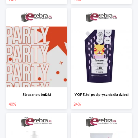
Straszne obniżki
YOPE żel pod prysznic dla dzieci
40%
24%