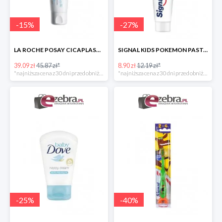
-
15
%
-
27
%
LA ROCHE POSAY CICAPLAST BAUME B5 KOJĄCY BALSAM REGENERUJĄCY
SIGNAL KIDS POKEMON PASTA DO ZĘBÓW DLA DZIECI
39.09 zł
45.87 zł*
8.90 zł
12.19 zł*
*najniższa cena z 30 dni przed obniżką
*najniższa cena z 30 dni przed obniżką
-
25
%
-
40
%