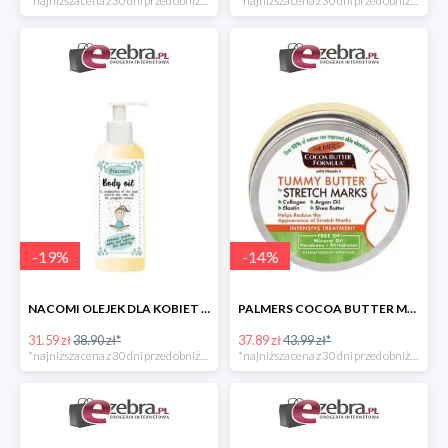
*najniższa cena z 30 dni przed obniżką
*najniższa cena z 30 dni przed obniżką
-
19
%
-
14
%
NACOMI OLEJEK DLA KOBIET W CIĄŻY NA ROZSTĘPY
PALMERS COCOA BUTTER MASŁO DO PIELĘGNACJI BRZUCHA W CIĄŻY
31.59 zł
38.90 zł*
37.89 zł
43.99 zł*
*najniższa cena z 30 dni przed obniżką
*najniższa cena z 30 dni przed obniżką