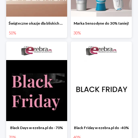
Świąteczne okazje dla bliskich w ezebra.pl do -50%
Marka Sensodyne do 30% taniej!
50%
30%
Black Days w ezebra.pl do -70%
Black Friday w ezebra.pl do -40%
70%
40%