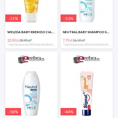
-
21
%
-
53
%
WELEDA BABY KREM DO CIAŁA DLA NIEMOWLĄT Z NAGIETKIEM
NEUTRAL BABY SHAMPOO SZAMPON DO WŁOSÓW DLA DZIECI
22.90 zł
28.90 zł*
7.79 zł
16.59 zł*
*najniższa cena z 30 dni przed obniżką
*najniższa cena z 30 dni przed obniżką
-
58
%
-
44
%