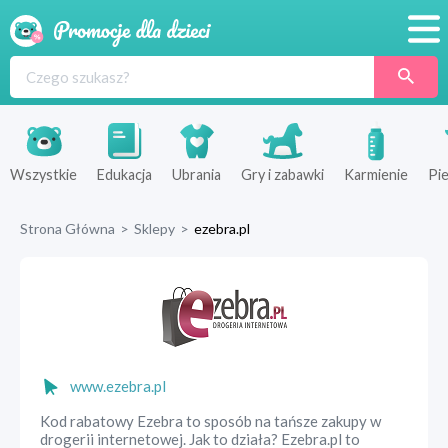
Promocje
Produkty
Sklepy
Wszystkie
Edukacja
Ubrania
Gry i zabawki
Karmienie
Pie
Blog
Strona Główna
>
Sklepy
>
ezebra.pl
Wyprawka
www.ezebra.pl
Kod rabatowy Ezebra to sposób na tańsze zakupy w
drogerii internetowej. Jak to działa? Ezebra.pl to