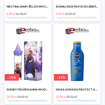
NEUTRAL BABY ŻEL DO MYCIA CIAŁA DLA DZIECI
SIGNAL KIDS PASTA DO ZĘBÓW DLA DZIECI PONIŻEJ 3 ROKU ŻYCIA
6.89 zł
16.48 zł*
5.69 zł
10.09 zł*
*najniższa cena z 30 dni przed obniżką
*najniższa cena z 30 dni przed obniżką
-
28
%
-
14
%
DISNEY FROZEN ANNA WODA TOALETOWA DLA DZIECI
NIVEA SUN KIDS PROTECT & CARE BALSAM DLA DZIECI SPF30
35.99 zł
49.99 zł*
33.99 zł
39.50 zł*
*najniższa cena z 30 dni przed obniżką
*najniższa cena z 30 dni przed obniżką