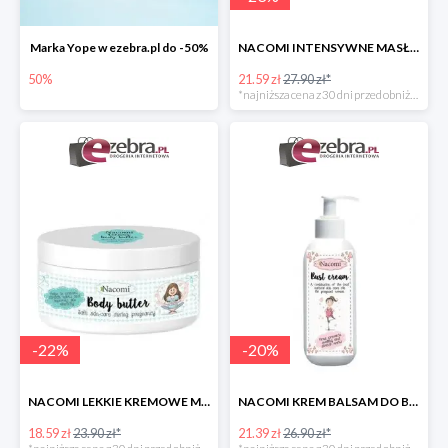
Marka Yope w ezebra.pl do -50%
NACOMI INTENSYWNE MASŁO DLA KOBIET W CIĄŻY
50%
21.59 zł
27.90 zł*
*najniższa cena z 30 dni przed obniżką
-
22
%
-
20
%
NACOMI LEKKIE KREMOWE MASŁO DLA KOBIET W CIĄŻY
NACOMI KREM BALSAM DO BIUSTU DLA KOBIET W CIĄŻY
18.59 zł
23.90 zł*
21.39 zł
26.90 zł*