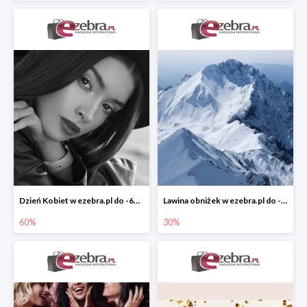
Dzień Kobiet w ezebra.pl do -60%
Lawina obniżek w ezebra.pl do -30%
60%
30%