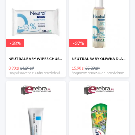
-
38
%
-
37
%
NEUTRAL BABY WIPES CHUSTECZKI NAWILŻANE DLA DZIECI
NEUTRAL BABY OLIWKA DLA DZIECI
8.90 zł
14.29 zł*
15.90 zł
25.29 zł*
*najniższa cena z 30 dni przed obniżką
*najniższa cena z 30 dni przed obniżką