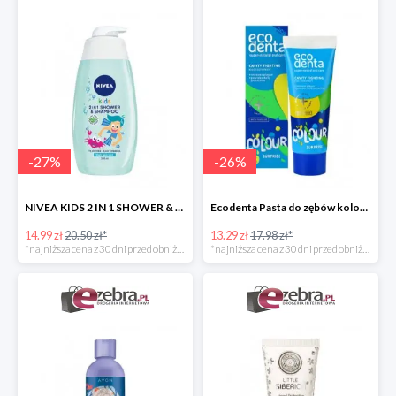
-
27
%
-
26
%
NIVEA KIDS 2 IN 1 SHOWER & SZAMPOO ŻEL DO MYCIA CIAŁA I WŁOSÓW
Ecodenta Pasta do zębów kolorowa niespodzianka
14.99 zł
20.50 zł*
13.29 zł
17.98 zł*
*najniższa cena z 30 dni przed obniżką
*najniższa cena z 30 dni przed obniżką