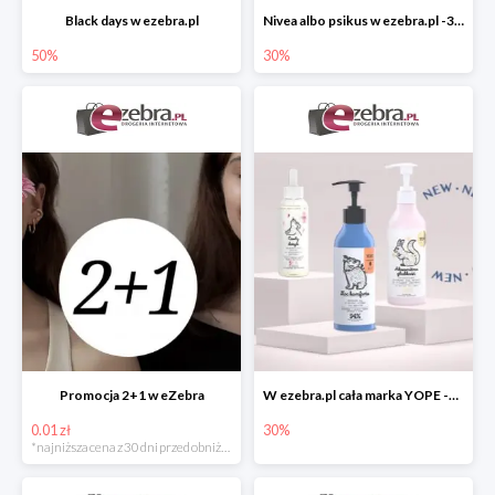
Black days w ezebra.pl
Nivea albo psikus w ezebra.pl -30%
50%
30%
Promocja 2+1 w eZebra
W ezebra.pl cała marka YOPE -30%
0.01 zł
30%
*najniższa cena z 30 dni przed obniżką