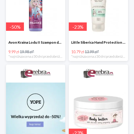
-
50
%
-
23
%
Avon Kraina Lodu II Szampon do włosów dla dzieci
Little Siberica Hand Protection Baby Cream Natura Siberica ochronny krem do rąk dla dziec
9.99 zł
19.98 zł*
10.79 zł
13.99 zł*
*najniższa cena z 30 dni przed obniżką
*najniższa cena z 30 dni przed obniżką
-
23
%