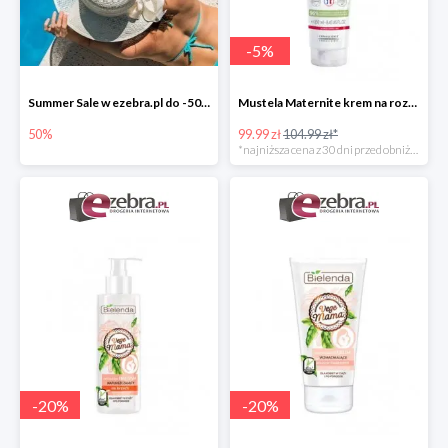
-
5
%
Summer Sale w ezebra.pl do -50%
Mustela Maternite krem na rozstępy dla kobiet w ciąży
50%
99.99 zł
104.99 zł*
*najniższa cena z 30 dni przed obniżką
-
20
%
-
20
%