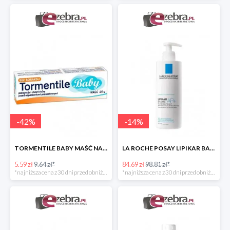
-
42
%
-
14
%
TORMENTILE BABY MAŚĆ NA ODPARZENIA PIELUSZKOWE
LA ROCHE POSAY LIPIKAR BAUME AP+ BALSAM UZUPEŁNIAJĄCY POZIOM LIPIDÓW
5.59 zł
9.64 zł*
84.69 zł
98.81 zł*
*najniższa cena z 30 dni przed obniżką
*najniższa cena z 30 dni przed obniżką