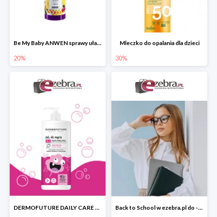
Be My Baby ANWEN sprawy ułatwiający rozczesywanie
Mleczko do opalania dla dzieci
20%
30%
DERMOFUTURE DAILY CARE żel do mycia 3w1 dla dzieci
Back to School w ezebra.pl do -30%