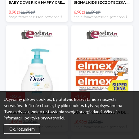
BABY DOVE RICH NAPPY CREAM KREM PRZECIW ODPARZENIOM
SIGNAL KIDS SZCZOTECZKA DO ZĘBÓW DLA DZIECI
8.90 zł
11.90 zł*
6.90 zł
11.59 zł*
*najniższa cena z 30 dni przed obniżką
*najniższa cena z 30 dni przed obniżką
-
32
%
-
14
%
Używamy plików cookies, by ułatwić korzystanie z naszych
serwisów. Jeśli nie chcesz, by pliki cookies były zapisywane na
Twoim dysku, zmień ustawienia swojej przeglądarki. Więcej
BABY DOVE RICH HEAD TO TOE WASH EMULSJA DO MYCIA CIAŁA I WŁOSÓW
ELMEX PASTA DO ZĘBÓW DLA DZIECI 2PAK
informacji:
polityka prywatności
.
14.90 zł
21.90 zł*
18.98 zł
21.99 zł*
*najniższa cena z 30 dni przed obniżką
*najniższa cena z 30 dni przed obniżką
Ok, rozumiem