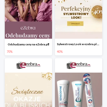
Sylwestrowy Look w ezebra.pl do -40%
Odchudzamy ceny na eZebra.pl❗️
70%
40%