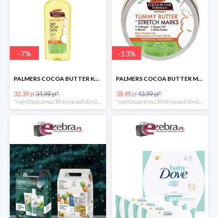
-
7
%
-
13
%
PALMERS COCOA BUTTER KOJĄCA OLIWKA DLA KOBIET W CIĄŻY
PALMERS COCOA BUTTER MASŁO DO PIELĘGNACJI BRZUCHA W CZASIE CIĄŻY
32.39 zł
34.99 zł*
38.49 zł
43.99 zł*
*najniższa cena z 30 dni przed obniżką
*najniższa cena z 30 dni przed obniżką