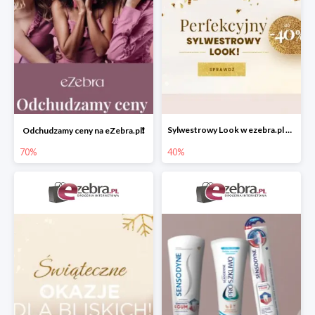
Sylwestrowy Look w ezebra.pl do -40%
Odchudzamy ceny na eZebra.pl❗️
70%
40%