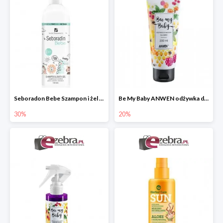
Seboradon Bebe Szampon i żel do mycia 2w1
Be My Baby ANWEN odżywka do włosów dla dzieci
30%
20%