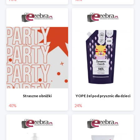
Straszne obniżki
YOPE żel pod prysznic dla dzieci
40%
24%