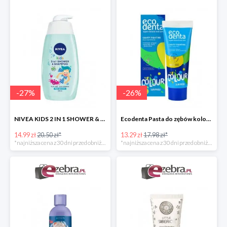
-
27
%
-
26
%
NIVEA KIDS 2 IN 1 SHOWER & SZAMPOO ŻEL DO MYCIA CIAŁA I WŁOSÓW
Ecodenta Pasta do zębów kolorowa niespodzianka
14.99 zł
20.50 zł*
13.29 zł
17.98 zł*
*najniższa cena z 30 dni przed obniżką
*najniższa cena z 30 dni przed obniżką