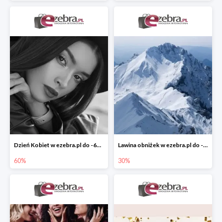
Dzień Kobiet w ezebra.pl do -60%
Lawina obniżek w ezebra.pl do -30%
60%
30%