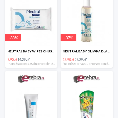
-
38
%
-
37
%
NEUTRAL BABY WIPES CHUSTECZKI NAWILŻANE DLA DZIECI
NEUTRAL BABY OLIWKA DLA DZIECI
8.90 zł
14.29 zł*
15.90 zł
25.29 zł*
*najniższa cena z 30 dni przed obniżką
*najniższa cena z 30 dni przed obniżką