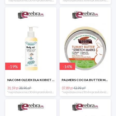
*najniższa cena z 30 dni przed obniżką
*najniższa cena z 30 dni przed obniżką
-
19
%
-
14
%
NACOMI OLEJEK DLA KOBIET W CIĄŻY NA ROZSTĘPY
PALMERS COCOA BUTTER MASŁO DO PIELĘGNACJI BRZUCHA W CIĄŻY
31.59 zł
38.90 zł*
37.89 zł
43.99 zł*
*najniższa cena z 30 dni przed obniżką
*najniższa cena z 30 dni przed obniżką