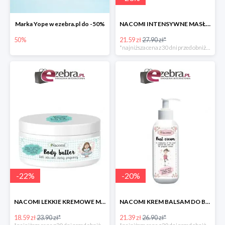
Marka Yope w ezebra.pl do -50%
NACOMI INTENSYWNE MASŁO DLA KOBIET W CIĄŻY
50%
21.59 zł
27.90 zł*
*najniższa cena z 30 dni przed obniżką
-
22
%
-
20
%
NACOMI LEKKIE KREMOWE MASŁO DLA KOBIET W CIĄŻY
NACOMI KREM BALSAM DO BIUSTU DLA KOBIET W CIĄŻY
18.59 zł
23.90 zł*
21.39 zł
26.90 zł*