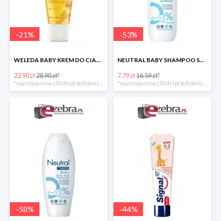
-
21
%
-
53
%
WELEDA BABY KREM DO CIAŁA DLA NIEMOWLĄT Z NAGIETKIEM
NEUTRAL BABY SHAMPOO SZAMPON DO WŁOSÓW DLA DZIECI
22.90 zł
28.90 zł*
7.79 zł
16.59 zł*
*najniższa cena z 30 dni przed obniżką
*najniższa cena z 30 dni przed obniżką
-
58
%
-
44
%