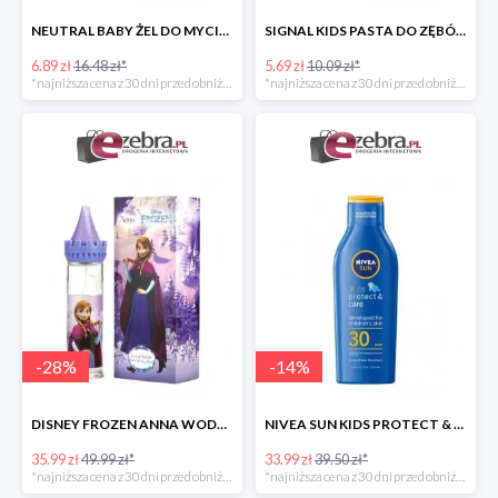
NEUTRAL BABY ŻEL DO MYCIA CIAŁA DLA DZIECI
SIGNAL KIDS PASTA DO ZĘBÓW DLA DZIECI PONIŻEJ 3 ROKU ŻYCIA
6.89 zł
16.48 zł*
5.69 zł
10.09 zł*
*najniższa cena z 30 dni przed obniżką
*najniższa cena z 30 dni przed obniżką
-
28
%
-
14
%
DISNEY FROZEN ANNA WODA TOALETOWA DLA DZIECI
NIVEA SUN KIDS PROTECT & CARE BALSAM DLA DZIECI SPF30
35.99 zł
49.99 zł*
33.99 zł
39.50 zł*
*najniższa cena z 30 dni przed obniżką
*najniższa cena z 30 dni przed obniżką