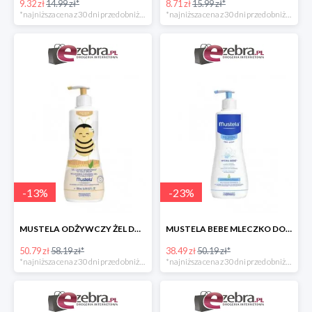
9.32 zł
14.99 zł*
8.71 zł
15.99 zł*
*najniższa cena z 30 dni przed obniżką
*najniższa cena z 30 dni przed obniżką
-
13
%
-
23
%
MUSTELA ODŻYWCZY ŻEL DO MYCIA DLA DZIECI
MUSTELA BEBE MLECZKO DO CIAŁA DLA DZIECI
50.79 zł
58.19 zł*
38.49 zł
50.19 zł*
*najniższa cena z 30 dni przed obniżką
*najniższa cena z 30 dni przed obniżką