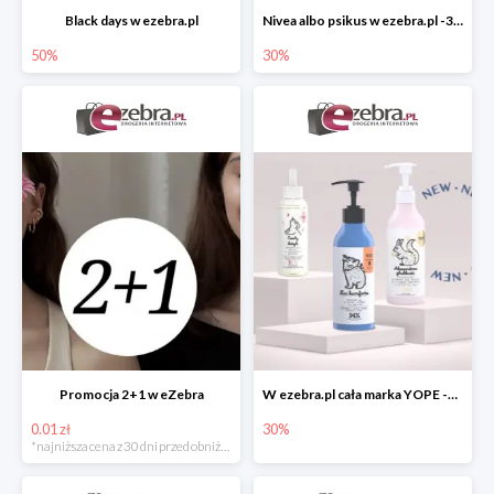
Black days w ezebra.pl
Nivea albo psikus w ezebra.pl -30%
50%
30%
Promocja 2+1 w eZebra
W ezebra.pl cała marka YOPE -30%
0.01 zł
30%
*najniższa cena z 30 dni przed obniżką