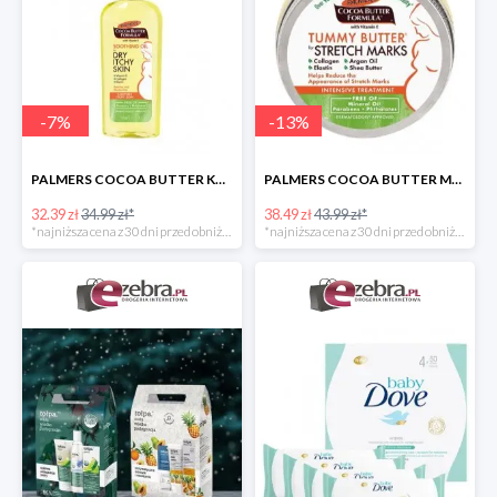
-
7
%
-
13
%
PALMERS COCOA BUTTER KOJĄCA OLIWKA DLA KOBIET W CIĄŻY
PALMERS COCOA BUTTER MASŁO DO PIELĘGNACJI BRZUCHA W CZASIE CIĄŻY
32.39 zł
34.99 zł*
38.49 zł
43.99 zł*
*najniższa cena z 30 dni przed obniżką
*najniższa cena z 30 dni przed obniżką