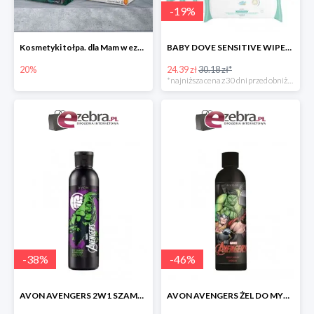
-
19
%
Kosmetyki tołpa. dla Mam w ezebra.pl do -20%
BABY DOVE SENSITIVE WIPES CHUSTECZKI PIELĘGNACYJNE 200 szt.
20%
24.39 zł
30.18 zł*
*najniższa cena z 30 dni przed obniżką
-
38
%
-
46
%
AVON AVENGERS 2W1 SZAMPON DO WŁOSÓW I ODŻYWKA
AVON AVENGERS ŻEL DO MYCIA CIAŁA