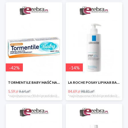
-
42
%
-
14
%
TORMENTILE BABY MAŚĆ NA ODPARZENIA PIELUSZKOWE
LA ROCHE POSAY LIPIKAR BAUME AP+ BALSAM UZUPEŁNIAJĄCY POZIOM LIPIDÓW
5.59 zł
9.64 zł*
84.69 zł
98.81 zł*
*najniższa cena z 30 dni przed obniżką
*najniższa cena z 30 dni przed obniżką