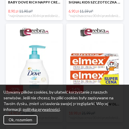
BABY DOVE RICH NAPPY CREAM KREM PRZECIW ODPARZENIOM
SIGNAL KIDS SZCZOTECZKA DO ZĘBÓW DLA DZIECI
8.90 zł
11.90 zł*
6.90 zł
11.59 zł*
*najniższa cena z 30 dni przed obniżką
*najniższa cena z 30 dni przed obniżką
-
32
%
-
14
%
Używamy plików cookies, by ułatwić korzystanie z naszych
serwisów. Jeśli nie chcesz, by pliki cookies były zapisywane na
Twoim dysku, zmień ustawienia swojej przeglądarki. Więcej
BABY DOVE RICH HEAD TO TOE WASH EMULSJA DO MYCIA CIAŁA I WŁOSÓW
ELMEX PASTA DO ZĘBÓW DLA DZIECI 2PAK
informacji:
polityka prywatności
.
14.90 zł
21.90 zł*
18.98 zł
21.99 zł*
*najniższa cena z 30 dni przed obniżką
*najniższa cena z 30 dni przed obniżką
Ok, rozumiem