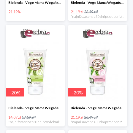
Bielenda - Vege Mama Wegański balsam natłuszczający na brzuch
Bielenda - Vege Mama Wegańskie serum wzmacniające przeciw rozstępom
21.19%
21.19 zł
26.49 zł*
*najniższa cena z 30 dni przed obniżką
-
20
%
-
20
%
Bielenda - Vege Mama Wegański kojący krem-żel na ociężałe nogi
Bielenda – Vege Mama Wegańskie serum ujędrniające do pielęgnacji biustu
14.07 zł
17.59 zł*
21.19 zł
26.49 zł*
*najniższa cena z 30 dni przed obniżką
*najniższa cena z 30 dni przed obniżką