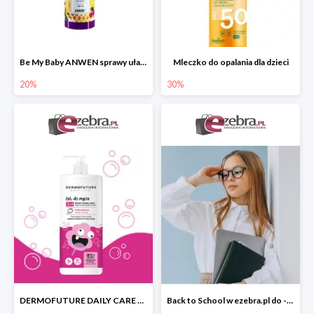
Be My Baby ANWEN sprawy ułatwiający rozczesywanie
Mleczko do opalania dla dzieci
20%
30%
DERMOFUTURE DAILY CARE żel do mycia 3w1 dla dzieci
Back to School w ezebra.pl do -30%