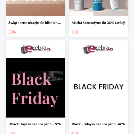
Świąteczne okazje dla bliskich w ezebra.pl do -50%
Marka Sensodyne do 30% taniej!
50%
30%
Black Days w ezebra.pl do -70%
Black Friday w ezebra.pl do -40%
70%
40%