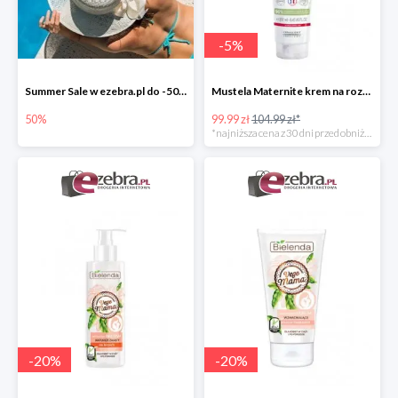
-
5
%
Summer Sale w ezebra.pl do -50%
Mustela Maternite krem na rozstępy dla kobiet w ciąży
50%
99.99 zł
104.99 zł*
*najniższa cena z 30 dni przed obniżką
-
20
%
-
20
%