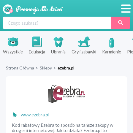
Promocje
Produkty
Sklepy
Wszystkie
Edukacja
Ubrania
Gry i zabawki
Karmienie
Pie
Blog
Strona Główna
>
Sklepy
>
ezebra.pl
Wyprawka
www.ezebra.pl
Kod rabatowy Ezebra to sposób na tańsze zakupy w
drogerii internetowej. Jak to działa? Ezebra.pl to