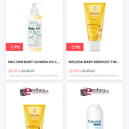
-
19
%
-
19
%
NACOMI BABY OLIWKA DO CIAŁA I KĄPIELI DLA DZIECI
WELEDA BABY KREM DO TWARZY DLA NIEMOWLĄT Z NAGIETKIEM
26.69 zł
32.90 zł*
25.90 zł
31.90 zł*
*najniższa cena z 30 dni przed obniżką
*najniższa cena z 30 dni przed obniżką