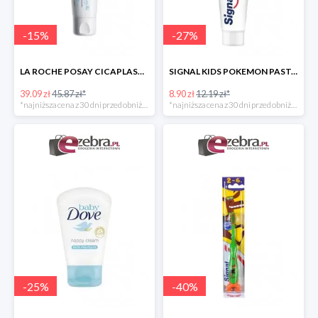
-
15
%
-
27
%
LA ROCHE POSAY CICAPLAST BAUME B5 KOJĄCY BALSAM REGENERUJĄCY
SIGNAL KIDS POKEMON PASTA DO ZĘBÓW DLA DZIECI
39.09 zł
45.87 zł*
8.90 zł
12.19 zł*
*najniższa cena z 30 dni przed obniżką
*najniższa cena z 30 dni przed obniżką
-
25
%
-
40
%