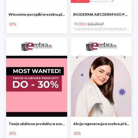
Wiosenne porządki w ezebra.pl do -30%
BIODERMA ABCDERM H2O PŁYN MICELARNY DLA DZIECI -29%
30%
74.98 zł
105.99 zł*
*najniższa cena z 30 dni przed obniżką
Twoje ulubione produkty w ezebra.pl do -30%
Akcja regeneracja w ezebra.pl do -30%
30%
30%