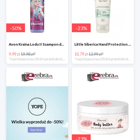
-
50
%
-
23
%
Avon Kraina Lodu II Szampon do włosów dla dzieci
Little Siberica Hand Protection Baby Cream Natura Siberica ochronny krem do rąk dla dziec
9.99 zł
19.98 zł*
10.79 zł
13.99 zł*
*najniższa cena z 30 dni przed obniżką
*najniższa cena z 30 dni przed obniżką
-
23
%