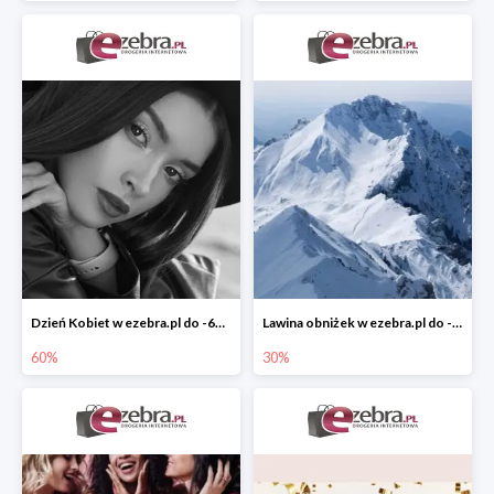
Dzień Kobiet w ezebra.pl do -60%
Lawina obniżek w ezebra.pl do -30%
60%
30%