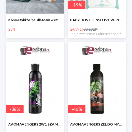
-
19
%
Kosmetyki tołpa. dla Mam w ezebra.pl do -20%
BABY DOVE SENSITIVE WIPES CHUSTECZKI PIELĘGNACYJNE 200 szt.
20%
24.39 zł
30.18 zł*
*najniższa cena z 30 dni przed obniżką
-
38
%
-
46
%
AVON AVENGERS 2W1 SZAMPON DO WŁOSÓW I ODŻYWKA
AVON AVENGERS ŻEL DO MYCIA CIAŁA