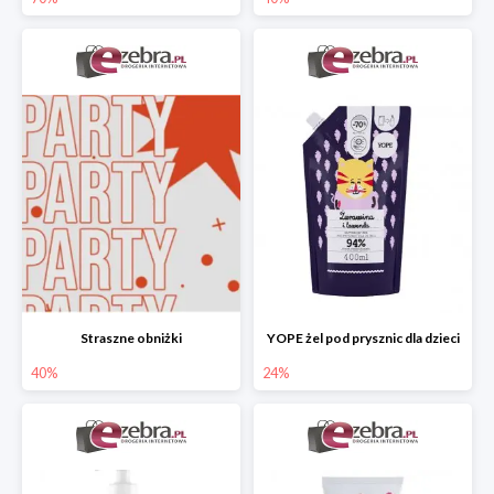
Straszne obniżki
YOPE żel pod prysznic dla dzieci
40%
24%