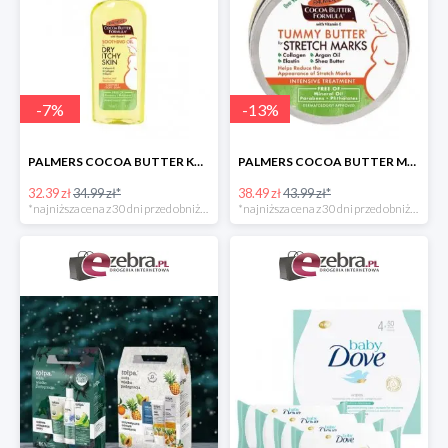
-
7
%
-
13
%
PALMERS COCOA BUTTER KOJĄCA OLIWKA DLA KOBIET W CIĄŻY
PALMERS COCOA BUTTER MASŁO DO PIELĘGNACJI BRZUCHA W CZASIE CIĄŻY
32.39 zł
34.99 zł*
38.49 zł
43.99 zł*
*najniższa cena z 30 dni przed obniżką
*najniższa cena z 30 dni przed obniżką