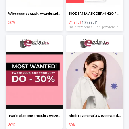
Wiosenne porządki w ezebra.pl do -30%
BIODERMA ABCDERM H2O PŁYN MICELARNY DLA DZIECI -29%
30%
74.98 zł
105.99 zł*
*najniższa cena z 30 dni przed obniżką
Twoje ulubione produkty w ezebra.pl do -30%
Akcja regeneracja w ezebra.pl do -30%
30%
30%