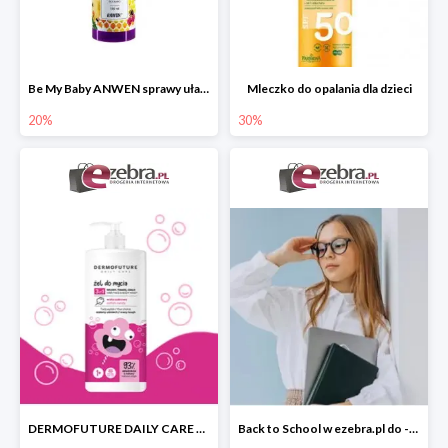
Be My Baby ANWEN sprawy ułatwiający rozczesywanie
Mleczko do opalania dla dzieci
20%
30%
DERMOFUTURE DAILY CARE żel do mycia 3w1 dla dzieci
Back to School w ezebra.pl do -30%