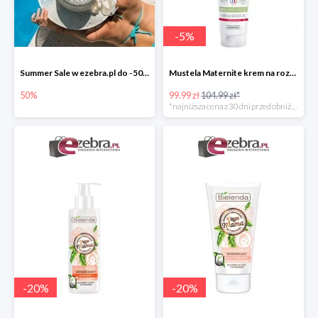
-
5
%
Summer Sale w ezebra.pl do -50%
Mustela Maternite krem na rozstępy dla kobiet w ciąży
50%
99.99 zł
104.99 zł*
*najniższa cena z 30 dni przed obniżką
-
20
%
-
20
%