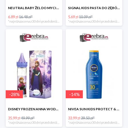
NEUTRAL BABY ŻEL DO MYCIA CIAŁA DLA DZIECI
SIGNAL KIDS PASTA DO ZĘBÓW DLA DZIECI PONIŻEJ 3 ROKU ŻYCIA
6.89 zł
16.48 zł*
5.69 zł
10.09 zł*
*najniższa cena z 30 dni przed obniżką
*najniższa cena z 30 dni przed obniżką
-
28
%
-
14
%
DISNEY FROZEN ANNA WODA TOALETOWA DLA DZIECI
NIVEA SUN KIDS PROTECT & CARE BALSAM DLA DZIECI SPF30
35.99 zł
49.99 zł*
33.99 zł
39.50 zł*
*najniższa cena z 30 dni przed obniżką
*najniższa cena z 30 dni przed obniżką