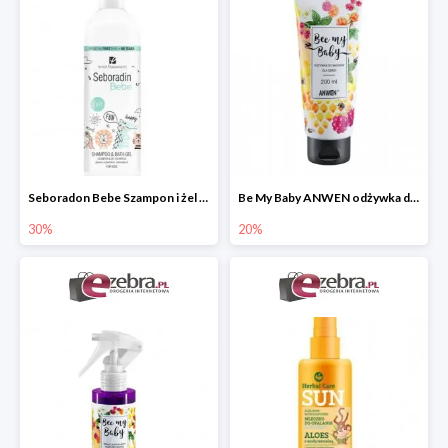
Seboradon Bebe Szampon i żel do mycia 2w1
Be My Baby ANWEN odżywka do włosów dla dzieci
30%
20%