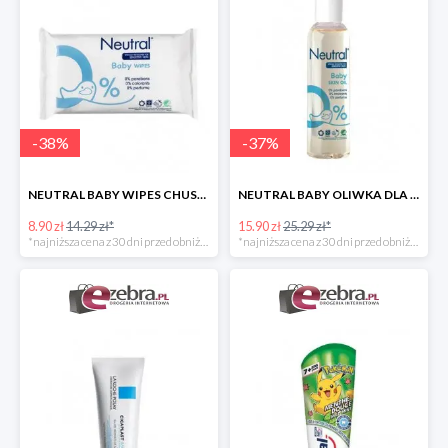
-
38
%
-
37
%
NEUTRAL BABY WIPES CHUSTECZKI NAWILŻANE DLA DZIECI
NEUTRAL BABY OLIWKA DLA DZIECI
8.90 zł
14.29 zł*
15.90 zł
25.29 zł*
*najniższa cena z 30 dni przed obniżką
*najniższa cena z 30 dni przed obniżką