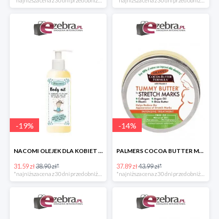
*najniższa cena z 30 dni przed obniżką
*najniższa cena z 30 dni przed obniżką
-
19
%
-
14
%
NACOMI OLEJEK DLA KOBIET W CIĄŻY NA ROZSTĘPY
PALMERS COCOA BUTTER MASŁO DO PIELĘGNACJI BRZUCHA W CIĄŻY
31.59 zł
38.90 zł*
37.89 zł
43.99 zł*
*najniższa cena z 30 dni przed obniżką
*najniższa cena z 30 dni przed obniżką