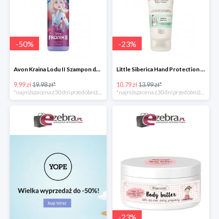
-
50
%
-
23
%
Avon Kraina Lodu II Szampon do włosów dla dzieci
Little Siberica Hand Protection Baby Cream Natura Siberica ochronny krem do rąk dla dziec
9.99 zł
19.98 zł*
10.79 zł
13.99 zł*
*najniższa cena z 30 dni przed obniżką
*najniższa cena z 30 dni przed obniżką
-
23
%