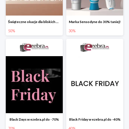
Świąteczne okazje dla bliskich w ezebra.pl do -50%
Marka Sensodyne do 30% taniej!
50%
30%
Black Days w ezebra.pl do -70%
Black Friday w ezebra.pl do -40%
70%
40%