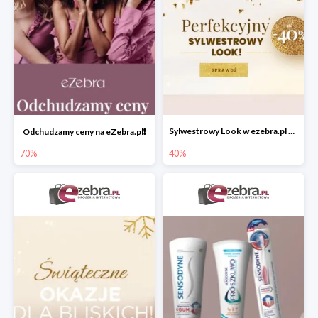
Sylwestrowy Look w ezebra.pl do -40%
Odchudzamy ceny na eZebra.pl❗️
70%
40%