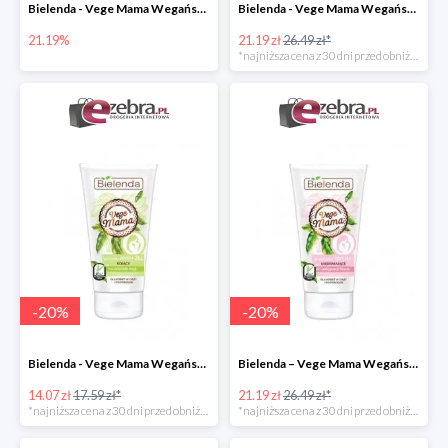
Bielenda - Vege Mama Wegański balsam natłuszczający na brzuch
Bielenda - Vege Mama Wegańskie serum wzmacniające przeciw rozstępom
21.19%
21.19 zł
26.49 zł*
*najniższa cena z 30 dni przed obniżką
-
20
%
-
20
%
Bielenda - Vege Mama Wegański kojący krem-żel na ociężałe nogi
Bielenda – Vege Mama Wegańskie serum ujędrniające do pielęgnacji biustu
14.07 zł
17.59 zł*
21.19 zł
26.49 zł*
*najniższa cena z 30 dni przed obniżką
*najniższa cena z 30 dni przed obniżką