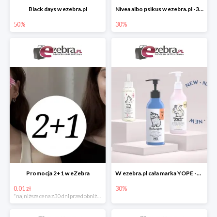
Black days w ezebra.pl
Nivea albo psikus w ezebra.pl -30%
50%
30%
Promocja 2+1 w eZebra
W ezebra.pl cała marka YOPE -30%
0.01 zł
30%
*najniższa cena z 30 dni przed obniżką