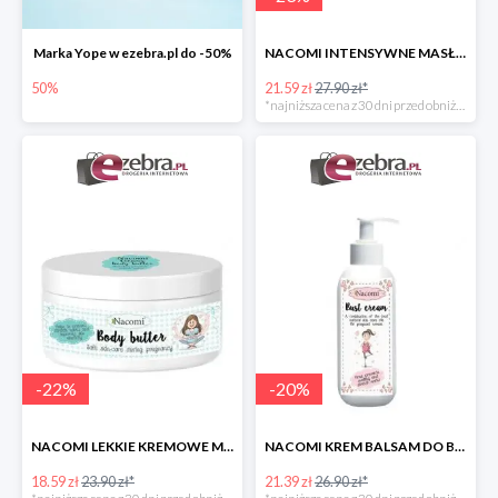
Marka Yope w ezebra.pl do -50%
NACOMI INTENSYWNE MASŁO DLA KOBIET W CIĄŻY
50%
21.59 zł
27.90 zł*
*najniższa cena z 30 dni przed obniżką
-
22
%
-
20
%
NACOMI LEKKIE KREMOWE MASŁO DLA KOBIET W CIĄŻY
NACOMI KREM BALSAM DO BIUSTU DLA KOBIET W CIĄŻY
18.59 zł
23.90 zł*
21.39 zł
26.90 zł*