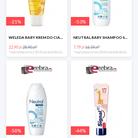
-
21
%
-
53
%
WELEDA BABY KREM DO CIAŁA DLA NIEMOWLĄT Z NAGIETKIEM
NEUTRAL BABY SHAMPOO SZAMPON DO WŁOSÓW DLA DZIECI
22.90 zł
28.90 zł*
7.79 zł
16.59 zł*
*najniższa cena z 30 dni przed obniżką
*najniższa cena z 30 dni przed obniżką
-
58
%
-
44
%