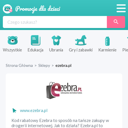
Promocje
Produkty
Sklepy
Wszystkie
Edukacja
Ubrania
Gry i zabawki
Karmienie
Pie
Blog
Strona Główna
>
Sklepy
>
ezebra.pl
Wyprawka
www.ezebra.pl
Kod rabatowy Ezebra to sposób na tańsze zakupy w
drogerii internetowej. Jak to działa? Ezebra.pl to