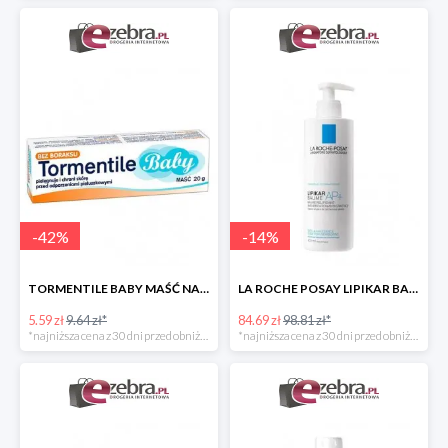
-
42
%
-
14
%
TORMENTILE BABY MAŚĆ NA ODPARZENIA PIELUSZKOWE
LA ROCHE POSAY LIPIKAR BAUME AP+ BALSAM UZUPEŁNIAJĄCY POZIOM LIPIDÓW
5.59 zł
9.64 zł*
84.69 zł
98.81 zł*
*najniższa cena z 30 dni przed obniżką
*najniższa cena z 30 dni przed obniżką