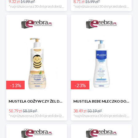
9.32 zł
14.99 zł*
8.71 zł
15.99 zł*
*najniższa cena z 30 dni przed obniżką
*najniższa cena z 30 dni przed obniżką
-
13
%
-
23
%
MUSTELA ODŻYWCZY ŻEL DO MYCIA DLA DZIECI
MUSTELA BEBE MLECZKO DO CIAŁA DLA DZIECI
50.79 zł
58.19 zł*
38.49 zł
50.19 zł*
*najniższa cena z 30 dni przed obniżką
*najniższa cena z 30 dni przed obniżką