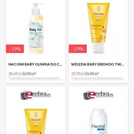
-
19
%
-
19
%
NACOMI BABY OLIWKA DO CIAŁA I KĄPIELI DLA DZIECI
WELEDA BABY KREM DO TWARZY DLA NIEMOWLĄT Z NAGIETKIEM
26.69 zł
32.90 zł*
25.90 zł
31.90 zł*
*najniższa cena z 30 dni przed obniżką
*najniższa cena z 30 dni przed obniżką