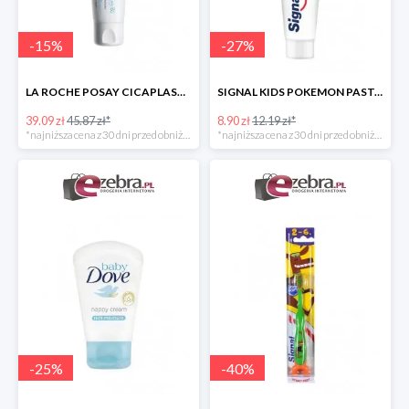
-
15
%
-
27
%
LA ROCHE POSAY CICAPLAST BAUME B5 KOJĄCY BALSAM REGENERUJĄCY
SIGNAL KIDS POKEMON PASTA DO ZĘBÓW DLA DZIECI
39.09 zł
45.87 zł*
8.90 zł
12.19 zł*
*najniższa cena z 30 dni przed obniżką
*najniższa cena z 30 dni przed obniżką
-
25
%
-
40
%