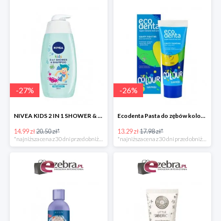
-
27
%
-
26
%
NIVEA KIDS 2 IN 1 SHOWER & SZAMPOO ŻEL DO MYCIA CIAŁA I WŁOSÓW
Ecodenta Pasta do zębów kolorowa niespodzianka
14.99 zł
20.50 zł*
13.29 zł
17.98 zł*
*najniższa cena z 30 dni przed obniżką
*najniższa cena z 30 dni przed obniżką