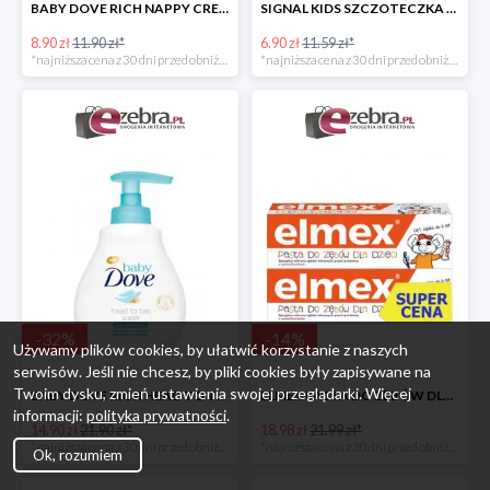
BABY DOVE RICH NAPPY CREAM KREM PRZECIW ODPARZENIOM
SIGNAL KIDS SZCZOTECZKA DO ZĘBÓW DLA DZIECI
8.90 zł
11.90 zł*
6.90 zł
11.59 zł*
*najniższa cena z 30 dni przed obniżką
*najniższa cena z 30 dni przed obniżką
-
32
%
-
14
%
Używamy plików cookies, by ułatwić korzystanie z naszych
serwisów. Jeśli nie chcesz, by pliki cookies były zapisywane na
Twoim dysku, zmień ustawienia swojej przeglądarki. Więcej
BABY DOVE RICH HEAD TO TOE WASH EMULSJA DO MYCIA CIAŁA I WŁOSÓW
ELMEX PASTA DO ZĘBÓW DLA DZIECI 2PAK
informacji:
polityka prywatności
.
14.90 zł
21.90 zł*
18.98 zł
21.99 zł*
*najniższa cena z 30 dni przed obniżką
*najniższa cena z 30 dni przed obniżką
Ok, rozumiem