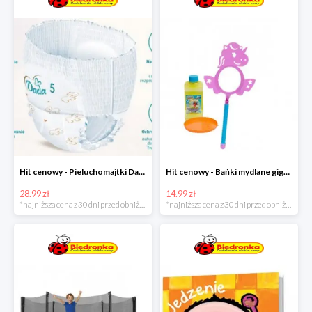
Hit cenowy - Pieluchomajtki Dada Pants
Hit cenowy - Bańki mydlane gigant lub płyn uzupełniający
28.99 zł
14.99 zł
*najniższa cena z 30 dni przed obniżką
*najniższa cena z 30 dni przed obniżką