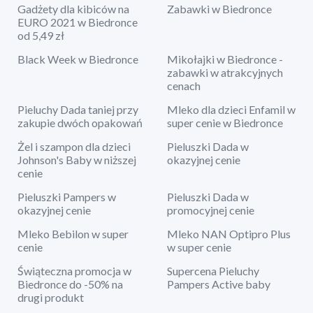
Gadżety dla kibiców na
Zabawki w Biedronce
EURO 2021 w Biedronce
od 5,49 zł
Black Week w Biedronce
Mikołajki w Biedronce -
zabawki w atrakcyjnych
cenach
Pieluchy Dada taniej przy
Mleko dla dzieci Enfamil w
zakupie dwóch opakowań
super cenie w Biedronce
Żel i szampon dla dzieci
Pieluszki Dada w
Johnson's Baby w niższej
okazyjnej cenie
cenie
Pieluszki Pampers w
Pieluszki Dada w
okazyjnej cenie
promocyjnej cenie
Mleko Bebilon w super
Mleko NAN Optipro Plus
cenie
w super cenie
Świąteczna promocja w
Supercena Pieluchy
Biedronce do -50% na
Pampers Active baby
drugi produkt