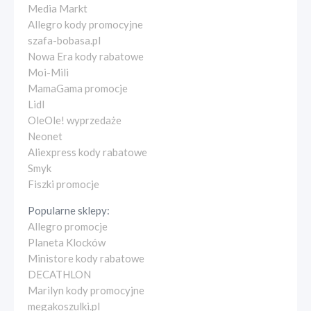
Media Markt
Allegro kody promocyjne
szafa-bobasa.pl
Nowa Era kody rabatowe
Moi-Mili
MamaGama promocje
Lidl
OleOle! wyprzedaże
Neonet
Aliexpress kody rabatowe
Smyk
Fiszki promocje
Popularne sklepy:
Allegro promocje
Planeta Klocków
Ministore kody rabatowe
DECATHLON
Marilyn kody promocyjne
megakoszulki.pl