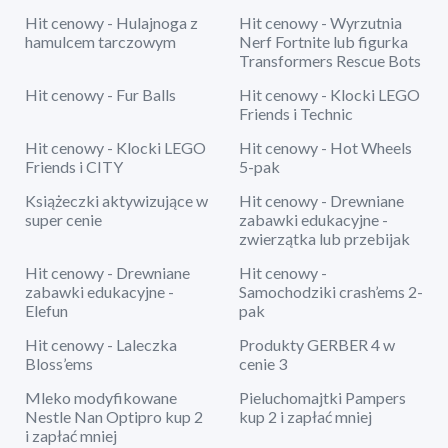
Hit cenowy - Hulajnoga z
Hit cenowy - Wyrzutnia
hamulcem tarczowym
Nerf Fortnite lub figurka
Transformers Rescue Bots
Hit cenowy - Fur Balls
Hit cenowy - Klocki LEGO
Friends i Technic
Hit cenowy - Klocki LEGO
Hit cenowy - Hot Wheels
Friends i CITY
5-pak
Książeczki aktywizujące w
Hit cenowy - Drewniane
super cenie
zabawki edukacyjne -
zwierzątka lub przebijak
Hit cenowy - Drewniane
Hit cenowy -
zabawki edukacyjne -
Samochodziki crash’ems 2-
Elefun
pak
Hit cenowy - Laleczka
Produkty GERBER 4 w
Bloss’ems
cenie 3
Mleko modyfikowane
Pieluchomajtki Pampers
Nestle Nan Optipro kup 2
kup 2 i zapłać mniej
i zapłać mniej