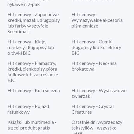
rękawem 2-pak
Hit cenowy - Zapachowe
Hit cenowy -
kredki, mazaki, długopisy
Wymazywalne akcesoria
lub farby w sztyfcie
piśmiennicze
Scentimals
Hit cenowy - Kleje,
Hit cenowy - Gumki,
markery, długopisy lub
długopisy lub korektory
ołówki BIC
BIC
Hit cenowy - Flamastry,
Hit cenowy - Neo-lina
kredki, cienkopisy, pióra
brokatowa
kulkowe lub zakreślacze
BIC
Hit cenowy - Kula śnieżna
Hit cenowy - Wystrzałowe
zwierzaki
Hit cenowy - Pojazd
Hit cenowy - Crystal
ratunkowy
Creatures
Książki lub multimedia -
Ostatnie dni wyprzedaży
trzeci produkt gratis
tekstyliów - wszystko
-50%