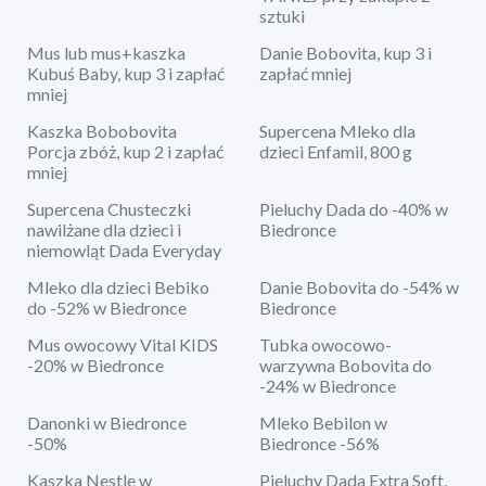
sztuki
Mus lub mus+kaszka
Danie Bobovita, kup 3 i
Kubuś Baby, kup 3 i zapłać
zapłać mniej
mniej
Kaszka Bobobovita
Supercena Mleko dla
Porcja zbóż, kup 2 i zapłać
dzieci Enfamil, 800 g
mniej
Supercena Chusteczki
Pieluchy Dada do -40% w
nawilżane dla dzieci i
Biedronce
niemowląt Dada Everyday
Mleko dla dzieci Bebiko
Danie Bobovita do -54% w
do -52% w Biedronce
Biedronce
Mus owocowy Vital KIDS
Tubka owocowo-
-20% w Biedronce
warzywna Bobovita do
-24% w Biedronce
Danonki w Biedronce
Mleko Bebilon w
-50%
Biedronce -56%
Kaszka Nestle w
Pieluchy Dada Extra Soft,