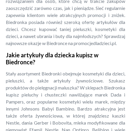
rozwiązaniem dla osób, które chcą w trakcie zakupów
zaoszczędzić zarówno czas, jak i pieniądze. Sieć regularnie
zapewnia klientom wiele atrakcyjnych promocji i zniżek.
Biedronka posiada również szeroką ofertę artykułów dla
dzieci. Chcesz kupować taniej pieluszki, kosmetyki dla
dzieci, a nawet ubrania i buty dla najmłodszych? Sprawdzaj
najnowsze okazje w Biedronce na promocjedladzieci.pl.
Jakie artykuły dla dziecka kupisz w
Biedronce?
Stały asortyment Biedronki obejmuje kosmetyki dla dzieci,
pieluszki, a także artykuły żywnościowe. Szukasz
produktów do pielęgnacji maluszka? W sklepach Biedronka
kupisz pieluchy i chusteczki nawilżające marek Dada i
Pampers, oraz popularne kosmetyki wielu marek, między
innymi Johnsons Babyi Bambino. Bardzo atrakcyjna jest
także oferta żywnościowa, w której znajdziesz kaszki
Nestle, dania Gerber i Bobovita, mleka modyfikowane dla
niemowląt Efamil, Nestle, Nan Optipro, Beliblon i wiele