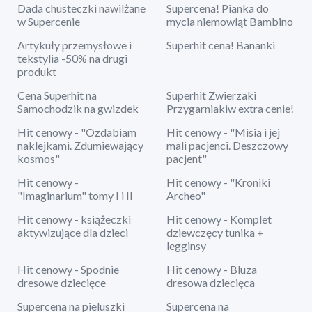
Dada chusteczki nawilżane
Supercena! Pianka do
w Supercenie
mycia niemowląt Bambino
Artykuły przemysłowe i
Superhit cena! Bananki
tekstylia -50% na drugi
produkt
Cena Superhit na
Superhit Zwierzaki
Samochodzik na gwizdek
Przygarniakiw extra cenie!
Hit cenowy - "Ozdabiam
Hit cenowy - "Misia i jej
naklejkami. Zdumiewający
mali pacjenci. Deszczowy
kosmos"
pacjent"
Hit cenowy -
Hit cenowy - "Kroniki
"Imaginarium" tomy I i II
Archeo"
Hit cenowy - książeczki
Hit cenowy - Komplet
aktywizujące dla dzieci
dziewczęcy tunika +
legginsy
Hit cenowy - Spodnie
Hit cenowy - Bluza
dresowe dziecięce
dresowa dziecięca
Supercena na pieluszki
Supercena na