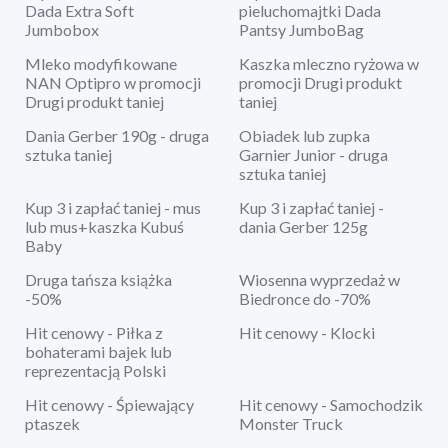
Dada Extra Soft
pieluchomajtki Dada
Jumbobox
Pantsy JumboBag
Mleko modyfikowane
Kaszka mleczno ryżowa w
NAN Optipro w promocji
promocji Drugi produkt
Drugi produkt taniej
taniej
Dania Gerber 190g - druga
Obiadek lub zupka
sztuka taniej
Garnier Junior - druga
sztuka taniej
Kup 3 i zapłać taniej - mus
Kup 3 i zapłać taniej -
lub mus+kaszka Kubuś
dania Gerber 125g
Baby
Druga tańsza książka
Wiosenna wyprzedaż w
-50%
Biedronce do -70%
Hit cenowy - Piłka z
Hit cenowy - Klocki
bohaterami bajek lub
reprezentacją Polski
Hit cenowy - Śpiewający
Hit cenowy - Samochodzik
ptaszek
Monster Truck