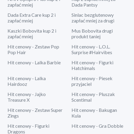
zapłać mniej
Dada Pantsy
Dada Extra Care kup 2 i
Sinlac bezglutenowy
zapłać mniej
zapłać mniej za drugi
Kaszki Bobovita kup 2 i
Mus Bobovita drugi
zapłać mniej
produkt taniej
Hit cenowy - Zestaw Pop
Hit cenowy - L.O.L.
Pop Hair
Surprise #Hairvibes
Hit cenowy - Lalka Barbie
Hit cenowy - Figurki
Hatchimals
Hit cenowy - Lalka
Hit cenowy - Piesek
Hairdooz
przyjaciel
Hit cenowy - Jajko
Hit cenowy - Pluszak
Treasure X
Scentimal
Hit cenowy - Zestaw Super
Hit cenowy - Bakugan
Zings
Kula
Hit cenowy - Figurki
Hit cenowy - Gra Dobble
Dragons