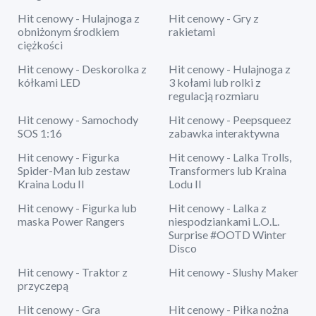
Hit cenowy - Hulajnoga z
Hit cenowy - Gry z
obniżonym środkiem
rakietami
ciężkości
Hit cenowy - Deskorolka z
Hit cenowy - Hulajnoga z
kółkami LED
3 kołami lub rolki z
regulacją rozmiaru
Hit cenowy - Samochody
Hit cenowy - Peepsqueez
SOS 1:16
zabawka interaktywna
Hit cenowy - Figurka
Hit cenowy - Lalka Trolls,
Spider-Man lub zestaw
Transformers lub Kraina
Kraina Lodu II
Lodu II
Hit cenowy - Figurka lub
Hit cenowy - Lalka z
maska Power Rangers
niespodziankami L.O.L.
Surprise #OOTD Winter
Disco
Hit cenowy - Traktor z
Hit cenowy - Slushy Maker
przyczepą
Hit cenowy - Gra
Hit cenowy - Piłka nożna