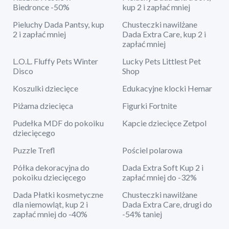
Biedronce -50%
kup 2 i zapłać mniej
Pieluchy Dada Pantsy, kup
Chusteczki nawilżane
2 i zapłać mniej
Dada Extra Care, kup 2 i
zapłać mniej
L.O.L. Fluffy Pets Winter
Lucky Pets Littlest Pet
Disco
Shop
Koszulki dziecięce
Edukacyjne klocki Hemar
Piżama dziecięca
Figurki Fortnite
Pudełka MDF do pokoiku
Kapcie dziecięce Zetpol
dziecięcego
Puzzle Trefl
Pościel polarowa
Półka dekoracyjna do
Dada Extra Soft Kup 2 i
pokoiku dziecięcego
zapłać mniej do -32%
Dada Płatki kosmetyczne
Chusteczki nawilżane
dla niemowląt, kup 2 i
Dada Extra Care, drugi do
zapłać mniej do -40%
-54% taniej