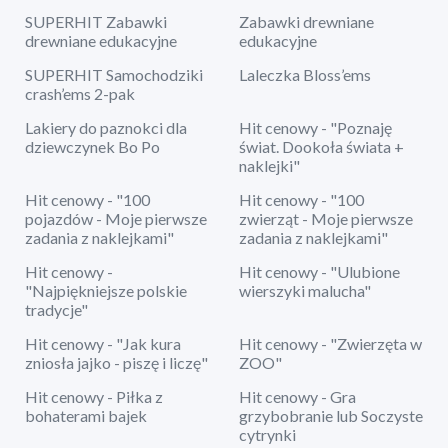
SUPERHIT Zabawki
Zabawki drewniane
drewniane edukacyjne
edukacyjne
SUPERHIT Samochodziki
Laleczka Bloss’ems
crash’ems 2-pak
Lakiery do paznokci dla
Hit cenowy - "Poznaję
dziewczynek Bo Po
świat. Dookoła świata +
naklejki"
Hit cenowy - "100
Hit cenowy - "100
pojazdów - Moje pierwsze
zwierząt - Moje pierwsze
zadania z naklejkami"
zadania z naklejkami"
Hit cenowy -
Hit cenowy - "Ulubione
"Najpiękniejsze polskie
wierszyki malucha"
tradycje"
Hit cenowy - "Jak kura
Hit cenowy - "Zwierzęta w
zniosła jajko - piszę i liczę"
ZOO"
Hit cenowy - Piłka z
Hit cenowy - Gra
bohaterami bajek
grzybobranie lub Soczyste
cytrynki