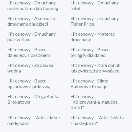
Hit cenowy - Dmuchany
Hit cenowy - Dmuchany
materac lama lub flaming
fotel
Hit cenowy - Akcesoria
Hit cenowy - Dmuchany
dmuchane dla dzieci
Fisher Price
Hit cenowy - Dmuchany
Hit cenowy - Materac
plac zabaw
dmuchany
Hit cenowy - Basen
Hit cenowy - Basen
dziecięcy z daszkiem
okrągły dla dzieci
Hit cenowy - Zabawka
Hit cenowy - Koła donut
wodna
lub zwierzęta pływające
Hit cenowy - Basen
Hit cenowy - Slime
ogrodowy z pokrywą
Balonowe Kreacje
Hit cenowy - MegaBańka
Hit cenowy -
Brokatowa
"Kolorowanka malucha.
Kotki"
Hit cenowy - "Atlas ciała z
Hit cenowy - "Atlas świata
naklejkami"
z naklejkami"