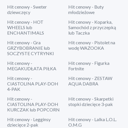
Hit cenowy - Sweter
Hit cenowy - Buty
dziewczęcy
młodzieżowe
Hit cenowy - HOT
Hit cenowy - Koparka,
WHEELS lub
Samochód z przyczepką
ENCHANTIMALS
lub Taczka
Hit cenowy - Gra
Hit cenowy - Pistolet na
GRZYBOBRANIE lub
wodę WAZOOKA
SOCZYSTE CYTRYNKI
Hit cenowy -
Hit cenowy - Figurka
MEGAKUDŁATA PIŁKA
Fortnite
Hit cenowy -
Hit cenowy - ZESTAW
CIASTOLINA PLAY-DOH
AQUA DABRA
4-PAK
Hit cenowy -
Hit cenowy - Skarpetki
CIASTOLINA PLAY-DOH
stopki dziecięce 3-pak
KURCZAK lub POPCORN
Hit cenowy - Legginsy
Hit cenowy - Lalka L.O.L.
dziecięce 2-pak
O.M.G