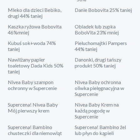
Mleko dla dzieci Bebiko,
Danie Bobovita 25% taniej
drugi 44% taniej
Kaszka ryżowa Bobovita
Obiadek lub zupka
46%mniej
BoboVita 23% mniej
Kubuś sok+woda 74%
Pieluchomajtki Pampers
taniej
44% taniej
Nawilżany papier
Danonki, drugi tańszy
toaletowy Dada Kids 50%
produkt 50% taniej
taniej
Nivea Baby szampon
Nivea Baby ochronna
ochronny w Supercenie
oliwka pielęgnacyjna w
Supercenie
Supercena! Nivea Baby
Nivea Baby Krem na
Mój pierwszy krem
każdą pogodę w
Supercenie
Supercena! Bambino
Supercena! Bambino żel
chusteczki dla niemowląt
lub płyn do kąpieli