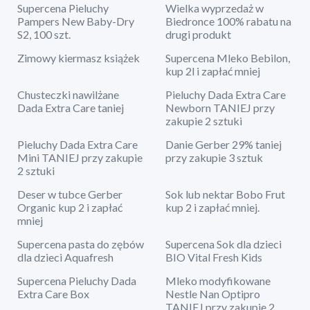
Supercena Pieluchy
Wielka wyprzedaż w
Pampers New Baby-Dry
Biedronce 100% rabatu na
S2, 100 szt.
drugi produkt
Zimowy kiermasz książek
Supercena Mleko Bebilon,
kup 2l i zapłać mniej
Chusteczki nawilżane
Pieluchy Dada Extra Care
Dada Extra Care taniej
Newborn TANIEJ przy
zakupie 2 sztuki
Pieluchy Dada Extra Care
Danie Gerber 29% taniej
Mini TANIEJ przy zakupie
przy zakupie 3 sztuk
2 sztuki
Deser w tubce Gerber
Sok lub nektar Bobo Frut
Organic kup 2 i zapłać
kup 2 i zapłać mniej.
mniej
Supercena pasta do zębów
Supercena Sok dla dzieci
dla dzieci Aquafresh
BIO Vital Fresh Kids
Supercena Pieluchy Dada
Mleko modyfikowane
Extra Care Box
Nestle Nan Optipro
TANIEJ przy zakupie 2