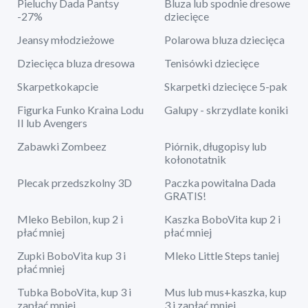
Pieluchy Dada Pantsy
Bluza lub spodnie dresowe
-27%
dziecięce
Jeansy młodzieżowe
Polarowa bluza dziecięca
Dziecięca bluza dresowa
Tenisówki dziecięce
Skarpetkokapcie
Skarpetki dziecięce 5-pak
Figurka Funko Kraina Lodu
Galupy - skrzydlate koniki
II lub Avengers
Zabawki Zombeez
Piórnik, długopisy lub
kołonotatnik
Plecak przedszkolny 3D
Paczka powitalna Dada
GRATIS!
Mleko Bebilon, kup 2 i
Kaszka BoboVita kup 2 i
płać mniej
płać mniej
Zupki BoboVita kup 3 i
Mleko Little Steps taniej
płać mniej
Tubka BoboVita, kup 3 i
Mus lub mus+kaszka, kup
zapłać mniej
3 i zapłać mniej