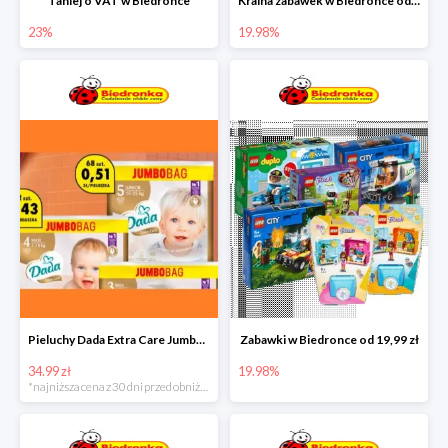
Taniej o VAT w Biedronce
Kraina zabawek w Biedronce od 19,99 zł
23%
19.98%
Pieluchy Dada Extra Care Jumbo Bag w super cenie
Zabawki w Biedronce od 19,99 zł
34.99 zł
19.98%
*najniższa cena z 30 dni przed obniżką