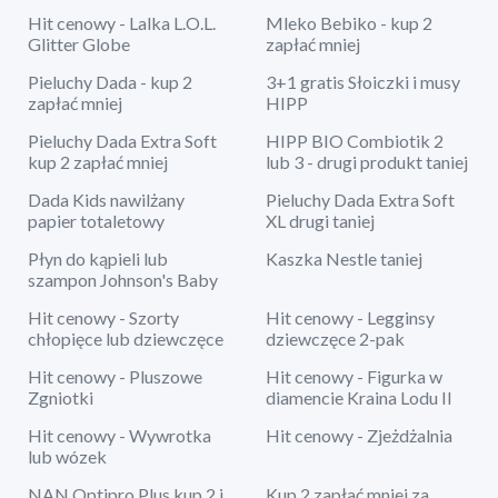
Hit cenowy - Lalka L.O.L.
Mleko Bebiko - kup 2
Glitter Globe
zapłać mniej
Pieluchy Dada - kup 2
3+1 gratis Słoiczki i musy
zapłać mniej
HIPP
Pieluchy Dada Extra Soft
HIPP BIO Combiotik 2
kup 2 zapłać mniej
lub 3 - drugi produkt taniej
Dada Kids nawilżany
Pieluchy Dada Extra Soft
papier totaletowy
XL drugi taniej
Płyn do kąpieli lub
Kaszka Nestle taniej
szampon Johnson's Baby
Hit cenowy - Szorty
Hit cenowy - Legginsy
chłopięce lub dziewczęce
dziewczęce 2-pak
Hit cenowy - Pluszowe
Hit cenowy - Figurka w
Zgniotki
diamencie Kraina Lodu II
Hit cenowy - Wywrotka
Hit cenowy - Zjeżdżalnia
lub wózek
NAN Optipro Plus kup 2 i
Kup 2 zapłać mniej za