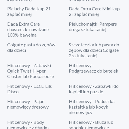
Pieluchy Dada, kup 2 i
Dada Extra Care Mini kup
zapłać mniej
2 i zapłać mniej
Dada Extra Care
Pieluchomajtki Pampers
chusteczki nawilżane
druga sztuka taniej
100% bawełna
Colgate pasta do zębów
Szczoteczka lub pasta do
dla dzieci
zębów dla dzieci Colgate
2 sztuka taniej
Hit cenowy - Zabawki
Hit cenowy -
Quick Twist, Hyper
Podgrzewacz do butelek
Cluster lub Pooparoose
Hit cenowy - L.O.L. Lils
Hit cenowy - Zabawki do
Disco
kąpieli lub puzzle
Hit cenowy - Pajac
Hit cenowy - Poduszka
niemowlęcy dresowy
kształtka lub kocyk
niemowlęcy
Hit cenowy - Body
Hit cenowy - Bluza lub
niemowlęce z długim
spodnie niemowlęce