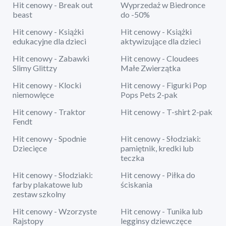
Hit cenowy - Break out
Wyprzedaż w Biedronce
beast
do -50%
Hit cenowy - Książki
Hit cenowy - Książki
edukacyjne dla dzieci
aktywizujące dla dzieci
Hit cenowy - Zabawki
Hit cenowy - Cloudees
Slimy Glittzy
Małe Zwierzątka
Hit cenowy - Klocki
Hit cenowy - Figurki Pop
niemowlęce
Pops Pets 2-pak
Hit cenowy - Traktor
Hit cenowy - T-shirt 2-pak
Fendt
Hit cenowy - Spodnie
Hit cenowy - Słodziaki:
Dziecięce
pamiętnik, kredki lub
teczka
Hit cenowy - Słodziaki:
Hit cenowy - Piłka do
farby plakatowe lub
ściskania
zestaw szkolny
Hit cenowy - Wzorzyste
Hit cenowy - Tunika lub
Rajstopy
legginsy dziewczęce