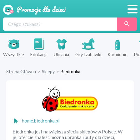
Promocje
Produkty
Sklepy
Wszystkie
Edukacja
Ubrania
Gry i zabawki
Karmienie
Pie
Blog
Strona Główna
>
Sklepy
>
Biedronka
Wyprawka
home.biedronka.pl
Biedronka jest największą siecią sklepów w Polsce. W
jej ofercie znaleźć można ubranka i buty dla dzieci,