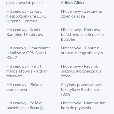
planszowa lub puzzle
Adidas Glider
Hit cenowy - Lalka z
Hit cenowy - Zestaw na
niespodziankami L.O.L.
dzień dziecka
Surprise Furniture
Hit cenowy - Kredki
Hit cenowy - Kolorowe
Bambino 18 kolorów
bańki mydlane Bedazzle
Bubbles
Hit cenowy - Smartwatch
Hit cenowy - T-shirt z
lokalizator GPS Garett
printem holograficznym
Kids 2
Hit cenowy - T-shirt
Hit cenowy - Ręcznik
młodzieżowy z krótkim
plażowy lub ponczo dla
rękawem
dzieci
Hit cenowy - Piniata
Artykuły przemysłowe i
urodzinowa
tekstylia w Biedronce
-30%
Hit cenowy - Pościel
Hit cenowy - Materac lub
bawełniana z licencją
koło do pływania