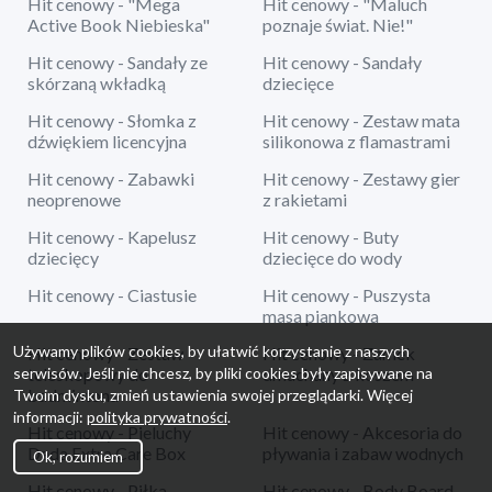
Hit cenowy - "Mega
Hit cenowy - "Maluch
Active Book Niebieska"
poznaje świat. Nie!"
Hit cenowy - Sandały ze
Hit cenowy - Sandały
skórzaną wkładką
dziecięce
Hit cenowy - Słomka z
Hit cenowy - Zestaw mata
dźwiękiem licencyjna
silikonowa z flamastrami
Hit cenowy - Zabawki
Hit cenowy - Zestawy gier
neoprenowe
z rakietami
Hit cenowy - Kapelusz
Hit cenowy - Buty
dziecięcy
dziecięce do wody
Hit cenowy - Ciastusie
Hit cenowy - Puszysta
masa piankowa
Używamy plików cookies, by ułatwić korzystanie z naszych
Hit cenowy - Zestaw
Hit cenowy - Zamek
serwisów. Jeśli nie chcesz, by pliki cookies były zapisywane na
teleskopowy do
dmuchany z koszem
badmintona
Twoim dysku, zmień ustawienia swojej przeglądarki. Więcej
informacji:
polityka prywatności
.
Hit cenowy - Pieluchy
Hit cenowy - Akcesoria do
Dada Extra Care Box
pływania i zabaw wodnych
Ok, rozumiem
Hit cenowy - Piłka
Hit cenowy - Body Board