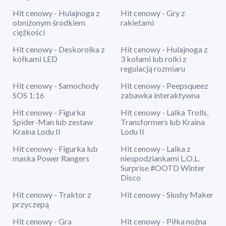
Hit cenowy - Hulajnoga z
Hit cenowy - Gry z
obniżonym środkiem
rakietami
ciężkości
Hit cenowy - Deskorolka z
Hit cenowy - Hulajnoga z
kółkami LED
3 kołami lub rolki z
regulacją rozmiaru
Hit cenowy - Samochody
Hit cenowy - Peepsqueez
SOS 1:16
zabawka interaktywna
Hit cenowy - Figurka
Hit cenowy - Lalka Trolls,
Spider-Man lub zestaw
Transformers lub Kraina
Kraina Lodu II
Lodu II
Hit cenowy - Figurka lub
Hit cenowy - Lalka z
maska Power Rangers
niespodziankami L.O.L.
Surprise #OOTD Winter
Disco
Hit cenowy - Traktor z
Hit cenowy - Slushy Maker
przyczepą
Hit cenowy - Gra
Hit cenowy - Piłka nożna