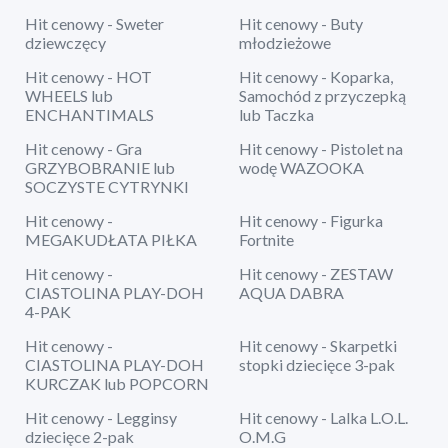
Hit cenowy - Sweter
Hit cenowy - Buty
dziewczęcy
młodzieżowe
Hit cenowy - HOT
Hit cenowy - Koparka,
WHEELS lub
Samochód z przyczepką
ENCHANTIMALS
lub Taczka
Hit cenowy - Gra
Hit cenowy - Pistolet na
GRZYBOBRANIE lub
wodę WAZOOKA
SOCZYSTE CYTRYNKI
Hit cenowy -
Hit cenowy - Figurka
MEGAKUDŁATA PIŁKA
Fortnite
Hit cenowy -
Hit cenowy - ZESTAW
CIASTOLINA PLAY-DOH
AQUA DABRA
4-PAK
Hit cenowy -
Hit cenowy - Skarpetki
CIASTOLINA PLAY-DOH
stopki dziecięce 3-pak
KURCZAK lub POPCORN
Hit cenowy - Legginsy
Hit cenowy - Lalka L.O.L.
dziecięce 2-pak
O.M.G