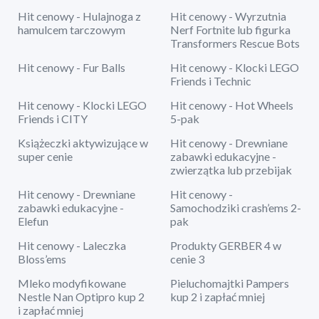
Hit cenowy - Hulajnoga z
Hit cenowy - Wyrzutnia
hamulcem tarczowym
Nerf Fortnite lub figurka
Transformers Rescue Bots
Hit cenowy - Fur Balls
Hit cenowy - Klocki LEGO
Friends i Technic
Hit cenowy - Klocki LEGO
Hit cenowy - Hot Wheels
Friends i CITY
5-pak
Książeczki aktywizujące w
Hit cenowy - Drewniane
super cenie
zabawki edukacyjne -
zwierzątka lub przebijak
Hit cenowy - Drewniane
Hit cenowy -
zabawki edukacyjne -
Samochodziki crash’ems 2-
Elefun
pak
Hit cenowy - Laleczka
Produkty GERBER 4 w
Bloss’ems
cenie 3
Mleko modyfikowane
Pieluchomajtki Pampers
Nestle Nan Optipro kup 2
kup 2 i zapłać mniej
i zapłać mniej