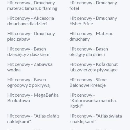
Hit cenowy - Dmuchany
Hit cenowy - Dmuchany
materac lama lub flaming
fotel
Hit cenowy - Akcesoria
Hit cenowy - Dmuchany
dmuchane dla dzieci
Fisher Price
Hit cenowy - Dmuchany
Hit cenowy - Materac
plac zabaw
dmuchany
Hit cenowy - Basen
Hit cenowy - Basen
dziecięcy z daszkiem
okrągły dla dzieci
Hit cenowy - Zabawka
Hit cenowy - Koła donut
wodna
lub zwierzęta pływające
Hit cenowy - Basen
Hit cenowy - Slime
ogrodowy z pokrywą
Balonowe Kreacje
Hit cenowy - MegaBańka
Hit cenowy -
Brokatowa
"Kolorowanka malucha.
Kotki"
Hit cenowy - "Atlas ciała z
Hit cenowy - "Atlas świata
naklejkami"
z naklejkami"