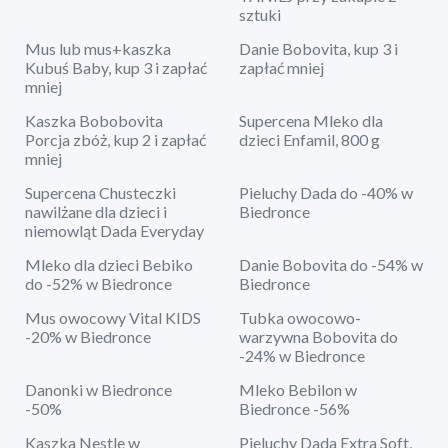
sztuki
Mus lub mus+kaszka
Danie Bobovita, kup 3 i
Kubuś Baby, kup 3 i zapłać
zapłać mniej
mniej
Kaszka Bobobovita
Supercena Mleko dla
Porcja zbóż, kup 2 i zapłać
dzieci Enfamil, 800 g
mniej
Supercena Chusteczki
Pieluchy Dada do -40% w
nawilżane dla dzieci i
Biedronce
niemowląt Dada Everyday
Mleko dla dzieci Bebiko
Danie Bobovita do -54% w
do -52% w Biedronce
Biedronce
Mus owocowy Vital KIDS
Tubka owocowo-
-20% w Biedronce
warzywna Bobovita do
-24% w Biedronce
Danonki w Biedronce
Mleko Bebilon w
-50%
Biedronce -56%
Kaszka Nestle w
Pieluchy Dada Extra Soft,