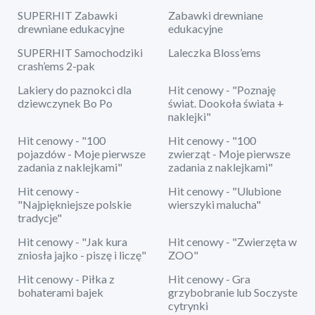
SUPERHIT Zabawki
Zabawki drewniane
drewniane edukacyjne
edukacyjne
SUPERHIT Samochodziki
Laleczka Bloss’ems
crash’ems 2-pak
Lakiery do paznokci dla
Hit cenowy - "Poznaję
dziewczynek Bo Po
świat. Dookoła świata +
naklejki"
Hit cenowy - "100
Hit cenowy - "100
pojazdów - Moje pierwsze
zwierząt - Moje pierwsze
zadania z naklejkami"
zadania z naklejkami"
Hit cenowy -
Hit cenowy - "Ulubione
"Najpiękniejsze polskie
wierszyki malucha"
tradycje"
Hit cenowy - "Jak kura
Hit cenowy - "Zwierzęta w
zniosła jajko - piszę i liczę"
ZOO"
Hit cenowy - Piłka z
Hit cenowy - Gra
bohaterami bajek
grzybobranie lub Soczyste
cytrynki