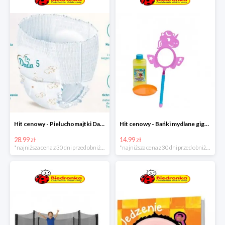
Hit cenowy - Pieluchomajtki Dada Pants
Hit cenowy - Bańki mydlane gigant lub płyn uzupełniający
28.99 zł
14.99 zł
*najniższa cena z 30 dni przed obniżką
*najniższa cena z 30 dni przed obniżką