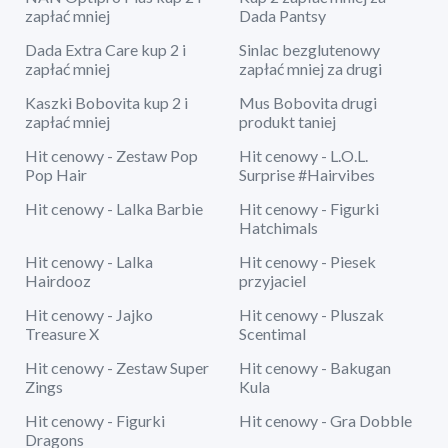
zapłać mniej
Dada Pantsy
Dada Extra Care kup 2 i
Sinlac bezglutenowy
zapłać mniej
zapłać mniej za drugi
Kaszki Bobovita kup 2 i
Mus Bobovita drugi
zapłać mniej
produkt taniej
Hit cenowy - Zestaw Pop
Hit cenowy - L.O.L.
Pop Hair
Surprise #Hairvibes
Hit cenowy - Lalka Barbie
Hit cenowy - Figurki
Hatchimals
Hit cenowy - Lalka
Hit cenowy - Piesek
Hairdooz
przyjaciel
Hit cenowy - Jajko
Hit cenowy - Pluszak
Treasure X
Scentimal
Hit cenowy - Zestaw Super
Hit cenowy - Bakugan
Zings
Kula
Hit cenowy - Figurki
Hit cenowy - Gra Dobble
Dragons