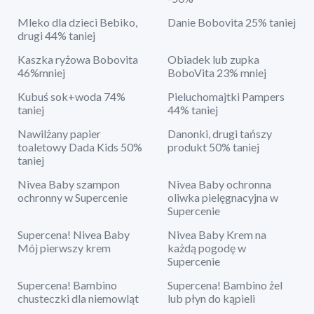
Mleko dla dzieci Bebiko,
Danie Bobovita 25% taniej
drugi 44% taniej
Kaszka ryżowa Bobovita
Obiadek lub zupka
46%mniej
BoboVita 23% mniej
Kubuś sok+woda 74%
Pieluchomajtki Pampers
taniej
44% taniej
Nawilżany papier
Danonki, drugi tańszy
toaletowy Dada Kids 50%
produkt 50% taniej
taniej
Nivea Baby szampon
Nivea Baby ochronna
ochronny w Supercenie
oliwka pielęgnacyjna w
Supercenie
Supercena! Nivea Baby
Nivea Baby Krem na
Mój pierwszy krem
każdą pogodę w
Supercenie
Supercena! Bambino
Supercena! Bambino żel
chusteczki dla niemowląt
lub płyn do kąpieli