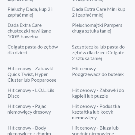
Pieluchy Dada, kup 2 i
Dada Extra Care Mini kup
zapłać mniej
2 i zapłać mniej
Dada Extra Care
Pieluchomajtki Pampers
chusteczki nawilżane
druga sztuka taniej
100% bawełna
Colgate pasta do zębów
Szczoteczka lub pasta do
dla dzieci
zębów dla dzieci Colgate
2 sztuka taniej
Hit cenowy - Zabawki
Hit cenowy -
Quick Twist, Hyper
Podgrzewacz do butelek
Cluster lub Pooparoose
Hit cenowy - L.O.L. Lils
Hit cenowy - Zabawki do
Disco
kąpieli lub puzzle
Hit cenowy - Pajac
Hit cenowy - Poduszka
niemowlęcy dresowy
kształtka lub kocyk
niemowlęcy
Hit cenowy - Body
Hit cenowy - Bluza lub
niemowlęce z długim
spodnie niemowlęce