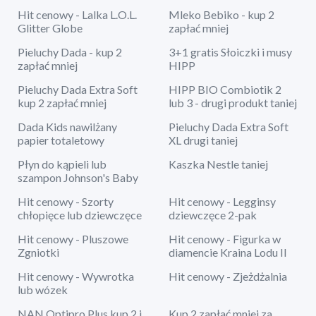
Hit cenowy - Lalka L.O.L.
Mleko Bebiko - kup 2
Glitter Globe
zapłać mniej
Pieluchy Dada - kup 2
3+1 gratis Słoiczki i musy
zapłać mniej
HIPP
Pieluchy Dada Extra Soft
HIPP BIO Combiotik 2
kup 2 zapłać mniej
lub 3 - drugi produkt taniej
Dada Kids nawilżany
Pieluchy Dada Extra Soft
papier totaletowy
XL drugi taniej
Płyn do kąpieli lub
Kaszka Nestle taniej
szampon Johnson's Baby
Hit cenowy - Szorty
Hit cenowy - Legginsy
chłopięce lub dziewczęce
dziewczęce 2-pak
Hit cenowy - Pluszowe
Hit cenowy - Figurka w
Zgniotki
diamencie Kraina Lodu II
Hit cenowy - Wywrotka
Hit cenowy - Zjeżdżalnia
lub wózek
NAN Optipro Plus kup 2 i
Kup 2 zapłać mniej za