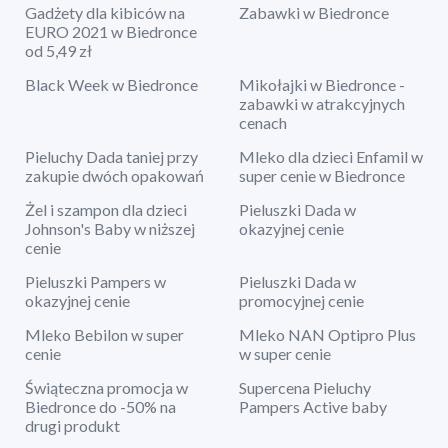
Gadżety dla kibiców na
Zabawki w Biedronce
EURO 2021 w Biedronce
od 5,49 zł
Black Week w Biedronce
Mikołajki w Biedronce -
zabawki w atrakcyjnych
cenach
Pieluchy Dada taniej przy
Mleko dla dzieci Enfamil w
zakupie dwóch opakowań
super cenie w Biedronce
Żel i szampon dla dzieci
Pieluszki Dada w
Johnson's Baby w niższej
okazyjnej cenie
cenie
Pieluszki Pampers w
Pieluszki Dada w
okazyjnej cenie
promocyjnej cenie
Mleko Bebilon w super
Mleko NAN Optipro Plus
cenie
w super cenie
Świąteczna promocja w
Supercena Pieluchy
Biedronce do -50% na
Pampers Active baby
drugi produkt