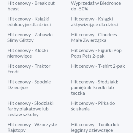
Hit cenowy - Break out
Wyprzedaż w Biedronce
beast
do -50%
Hit cenowy - Książki
Hit cenowy - Książki
edukacyjne dla dzieci
aktywizujące dla dzieci
Hit cenowy - Zabawki
Hit cenowy - Cloudees
Slimy Glittzy
Małe Zwierzątka
Hit cenowy - Klocki
Hit cenowy - Figurki Pop
niemowlęce
Pops Pets 2-pak
Hit cenowy - Traktor
Hit cenowy - T-shirt 2-pak
Fendt
Hit cenowy - Spodnie
Hit cenowy - Słodziaki:
Dziecięce
pamiętnik, kredki lub
teczka
Hit cenowy - Słodziaki:
Hit cenowy - Piłka do
farby plakatowe lub
ściskania
zestaw szkolny
Hit cenowy - Wzorzyste
Hit cenowy - Tunika lub
Rajstopy
legginsy dziewczęce