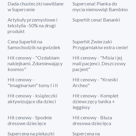
Dada chusteczki nawilżane
Supercena! Pianka do
w Supercenie
mycia niemowląt Bambino
Artykuły przemysłowe i
Superhit cena! Bananki
tekstylia -50% na drugi
produkt
Cena Superhit na
Superhit Zwierzaki
Samochodzik na gwizdek
Przygarniakiw extra cenie!
Hit cenowy - "Ozdabiam
Hit cenowy - "Misia i jej
naklejkami. Zdumiewający
mali pacjenci. Deszczowy
kosmos"
pacjent"
Hit cenowy -
Hit cenowy - "Kroniki
"Imaginarium" tomy I i II
Archeo"
Hit cenowy - książeczki
Hit cenowy - Komplet
aktywizujące dla dzieci
dziewczęcy tunika +
legginsy
Hit cenowy - Spodnie
Hit cenowy - Bluza
dresowe dziecięce
dresowa dziecięca
Supercena na pieluszki
Supercena na