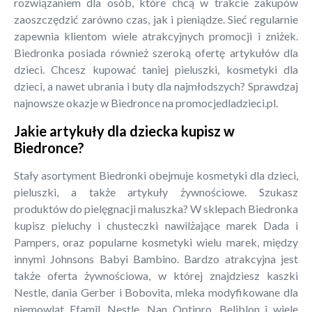
rozwiązaniem dla osób, które chcą w trakcie zakupów
zaoszczędzić zarówno czas, jak i pieniądze. Sieć regularnie
zapewnia klientom wiele atrakcyjnych promocji i zniżek.
Biedronka posiada również szeroką ofertę artykułów dla
dzieci. Chcesz kupować taniej pieluszki, kosmetyki dla
dzieci, a nawet ubrania i buty dla najmłodszych? Sprawdzaj
najnowsze okazje w Biedronce na promocjedladzieci.pl.
Jakie artykuły dla dziecka kupisz w
Biedronce?
Stały asortyment Biedronki obejmuje kosmetyki dla dzieci,
pieluszki, a także artykuły żywnościowe. Szukasz
produktów do pielęgnacji maluszka? W sklepach Biedronka
kupisz pieluchy i chusteczki nawilżające marek Dada i
Pampers, oraz popularne kosmetyki wielu marek, między
innymi Johnsons Babyi Bambino. Bardzo atrakcyjna jest
także oferta żywnościowa, w której znajdziesz kaszki
Nestle, dania Gerber i Bobovita, mleka modyfikowane dla
niemowląt Efamil, Nestle, Nan Optipro, Beliblon i wiele