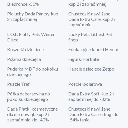
Biedronce -50%
kup 2 i zapłać mniej
Pieluchy Dada Pantsy, kup
Chusteczki nawilżane
2 i zapłać mniej
Dada Extra Care, kup 2 i
zapłać mniej
L.O.L. Fluffy Pets Winter
Lucky Pets Littlest Pet
Disco
Shop
Koszulki dziecięce
Edukacyjne klocki Hemar
Piżama dziecięca
Figurki Fortnite
Pudełka MDF do pokoiku
Kapcie dziecięce Zetpol
dziecięcego
Puzzle Trefl
Pościel polarowa
Półka dekoracyjna do
Dada Extra Soft Kup 2 i
pokoiku dziecięcego
zapłać mniej do -32%
Dada Płatki kosmetyczne
Chusteczki nawilżane
dla niemowląt, kup 2 i
Dada Extra Care, drugi do
zapłać mniej do -40%
-54% taniej