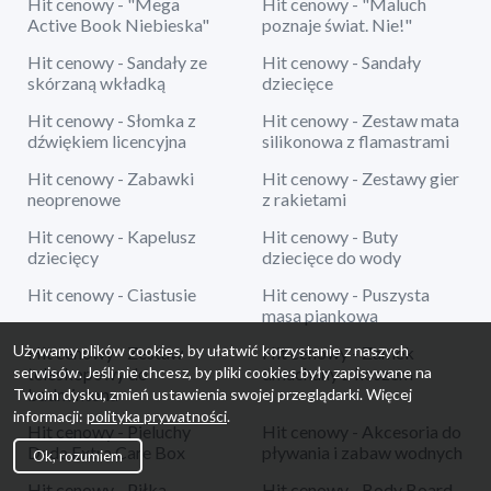
Hit cenowy - "Mega
Hit cenowy - "Maluch
Active Book Niebieska"
poznaje świat. Nie!"
Hit cenowy - Sandały ze
Hit cenowy - Sandały
skórzaną wkładką
dziecięce
Hit cenowy - Słomka z
Hit cenowy - Zestaw mata
dźwiękiem licencyjna
silikonowa z flamastrami
Hit cenowy - Zabawki
Hit cenowy - Zestawy gier
neoprenowe
z rakietami
Hit cenowy - Kapelusz
Hit cenowy - Buty
dziecięcy
dziecięce do wody
Hit cenowy - Ciastusie
Hit cenowy - Puszysta
masa piankowa
Używamy plików cookies, by ułatwić korzystanie z naszych
Hit cenowy - Zestaw
Hit cenowy - Zamek
serwisów. Jeśli nie chcesz, by pliki cookies były zapisywane na
teleskopowy do
dmuchany z koszem
badmintona
Twoim dysku, zmień ustawienia swojej przeglądarki. Więcej
informacji:
polityka prywatności
.
Hit cenowy - Pieluchy
Hit cenowy - Akcesoria do
Dada Extra Care Box
pływania i zabaw wodnych
Ok, rozumiem
Hit cenowy - Piłka
Hit cenowy - Body Board