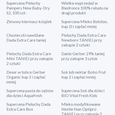
Supercena Pieluchy
Wielka wyprzedaż w
Pampers New Baby-Dry
Biedronce 100% rabatu na
S2, 100 szt.
drugi produkt
Zimowy kiermasz książek
Supercena Mleko Bebilon,
kup 2l i zapłać mniej
Chusteczki nawilżane
Pieluchy Dada Extra Care
Dada Extra Care taniej
Newborn TANIEJ przy
zakupie 2 sztuki
Pieluchy Dada Extra Care
Danie Gerber 29% taniej
Mini TANIEJ przy zakupie
przy zakupie 3 sztuk
2 sztuki
Deser w tubce Gerber
Sok lub nektar Bobo Frut
Organic kup 2 i zapłać
kup 2 i zapłać mniej.
mniej
Supercena pasta do zębów
Supercena Sok dla dzieci
dla dzieci Aquafresh
BIO Vital Fresh Kids
Supercena Pieluchy Dada
Mleko modyfikowane
Extra Care Box
Nestle Nan Optipro
TANIEJ przy zakupie 2