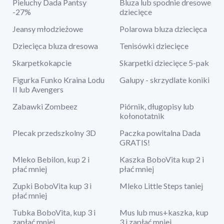
Pieluchy Dada Pantsy
Bluza lub spodnie dresowe
-27%
dziecięce
Jeansy młodzieżowe
Polarowa bluza dziecięca
Dziecięca bluza dresowa
Tenisówki dziecięce
Skarpetkokapcie
Skarpetki dziecięce 5-pak
Figurka Funko Kraina Lodu
Galupy - skrzydlate koniki
II lub Avengers
Zabawki Zombeez
Piórnik, długopisy lub
kołonotatnik
Plecak przedszkolny 3D
Paczka powitalna Dada
GRATIS!
Mleko Bebilon, kup 2 i
Kaszka BoboVita kup 2 i
płać mniej
płać mniej
Zupki BoboVita kup 3 i
Mleko Little Steps taniej
płać mniej
Tubka BoboVita, kup 3 i
Mus lub mus+kaszka, kup
zapłać mniej
3 i zapłać mniej