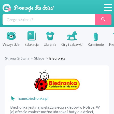
Promocje
Produkty
Sklepy
Wszystkie
Edukacja
Ubrania
Gry i zabawki
Karmienie
Pie
Blog
Strona Główna
>
Sklepy
>
Biedronka
Wyprawka
home.biedronka.pl
Biedronka jest największą siecią sklepów w Polsce. W
jej ofercie znaleźć można ubranka i buty dla dzieci,