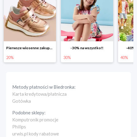
Pierwsze wiosenne zakupy -20%
-30% na wszystko!!
-40% n
20%
30%
40%
Metody płatności w
Biedronka
:
Karta kredytowa/płatnicza
Gotówka
Podobne sklepy:
Komputronik promocje
Philips
urwis.pl kody rabatowe