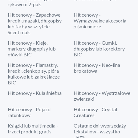
rękawem 2-pak
Hit cenowy - Zapachowe
Hit cenowy -
kredki, mazaki, długopisy
Wymazywalne akcesoria
lub farby w sztyfcie
piśmiennicze
Scentimals
Hit cenowy - Kleje,
Hit cenowy - Gumki,
markery, długopisy lub
długopisy lub korektory
ołówki BIC
BIC
Hit cenowy - Flamastry,
Hit cenowy - Neo-lina
kredki, cienkopisy, pióra
brokatowa
kulkowe lub zakreślacze
BIC
Hit cenowy - Kula śnieżna
Hit cenowy - Wystrzałowe
zwierzaki
Hit cenowy - Pojazd
Hit cenowy - Crystal
ratunkowy
Creatures
Książki lub multimedia -
Ostatnie dni wyprzedaży
trzeci produkt gratis
tekstyliów - wszystko
-50%