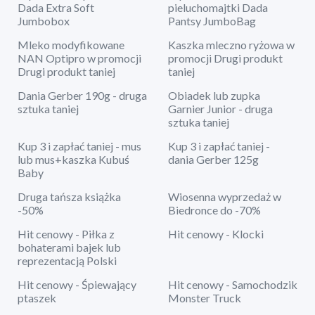
Dada Extra Soft
pieluchomajtki Dada
Jumbobox
Pantsy JumboBag
Mleko modyfikowane
Kaszka mleczno ryżowa w
NAN Optipro w promocji
promocji Drugi produkt
Drugi produkt taniej
taniej
Dania Gerber 190g - druga
Obiadek lub zupka
sztuka taniej
Garnier Junior - druga
sztuka taniej
Kup 3 i zapłać taniej - mus
Kup 3 i zapłać taniej -
lub mus+kaszka Kubuś
dania Gerber 125g
Baby
Druga tańsza książka
Wiosenna wyprzedaż w
-50%
Biedronce do -70%
Hit cenowy - Piłka z
Hit cenowy - Klocki
bohaterami bajek lub
reprezentacją Polski
Hit cenowy - Śpiewający
Hit cenowy - Samochodzik
ptaszek
Monster Truck