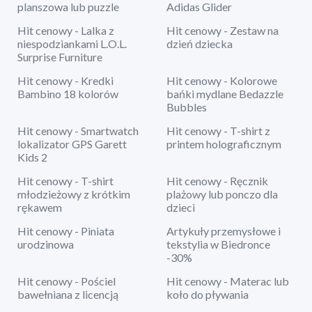
planszowa lub puzzle
Adidas Glider
Hit cenowy - Lalka z
Hit cenowy - Zestaw na
niespodziankami L.O.L.
dzień dziecka
Surprise Furniture
Hit cenowy - Kredki
Hit cenowy - Kolorowe
Bambino 18 kolorów
bańki mydlane Bedazzle
Bubbles
Hit cenowy - Smartwatch
Hit cenowy - T-shirt z
lokalizator GPS Garett
printem holograficznym
Kids 2
Hit cenowy - T-shirt
Hit cenowy - Ręcznik
młodzieżowy z krótkim
plażowy lub ponczo dla
rękawem
dzieci
Hit cenowy - Piniata
Artykuły przemysłowe i
urodzinowa
tekstylia w Biedronce
-30%
Hit cenowy - Pościel
Hit cenowy - Materac lub
bawełniana z licencją
koło do pływania