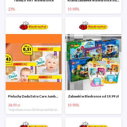
Taniej o VAT w Biedronce
Kraina zabawek w Biedronce od 19,99 zł
23%
19.98%
Pieluchy Dada Extra Care Jumbo Bag w super cenie
Zabawki w Biedronce od 19,99 zł
34.99 zł
19.98%
*najniższa cena z 30 dni przed obniżką