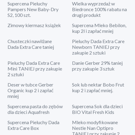
Supercena Pieluchy
Wielka wyprzedaż w
Pampers New Baby-Dry
Biedronce 100% rabatu na
S2, 100 szt.
drugi produkt
Zimowy kiermasz książek
Supercena Mleko Bebilon,
kup 2l i zapłać mniej
Chusteczki nawilżane
Pieluchy Dada Extra Care
Dada Extra Care taniej
Newborn TANIEJ przy
zakupie 2 sztuki
Pieluchy Dada Extra Care
Danie Gerber 29% taniej
Mini TANIEJ przy zakupie
przy zakupie 3 sztuk
2 sztuki
Deser w tubce Gerber
Sok lub nektar Bobo Frut
Organic kup 2 i zapłać
kup 2 i zapłać mniej.
mniej
Supercena pasta do zębów
Supercena Sok dla dzieci
dla dzieci Aquafresh
BIO Vital Fresh Kids
Supercena Pieluchy Dada
Mleko modyfikowane
Extra Care Box
Nestle Nan Optipro
TANIEJ przy zakupie 2