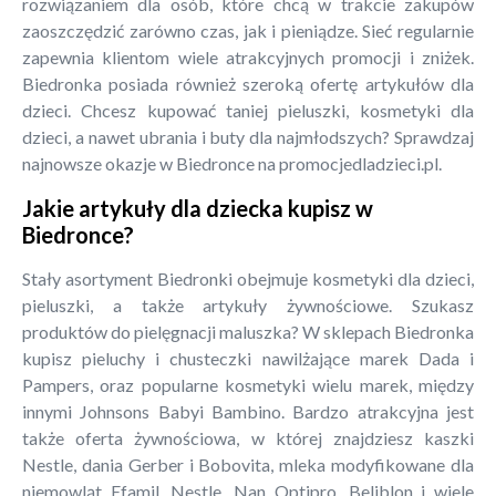
rozwiązaniem dla osób, które chcą w trakcie zakupów
zaoszczędzić zarówno czas, jak i pieniądze. Sieć regularnie
zapewnia klientom wiele atrakcyjnych promocji i zniżek.
Biedronka posiada również szeroką ofertę artykułów dla
dzieci. Chcesz kupować taniej pieluszki, kosmetyki dla
dzieci, a nawet ubrania i buty dla najmłodszych? Sprawdzaj
najnowsze okazje w Biedronce na promocjedladzieci.pl.
Jakie artykuły dla dziecka kupisz w
Biedronce?
Stały asortyment Biedronki obejmuje kosmetyki dla dzieci,
pieluszki, a także artykuły żywnościowe. Szukasz
produktów do pielęgnacji maluszka? W sklepach Biedronka
kupisz pieluchy i chusteczki nawilżające marek Dada i
Pampers, oraz popularne kosmetyki wielu marek, między
innymi Johnsons Babyi Bambino. Bardzo atrakcyjna jest
także oferta żywnościowa, w której znajdziesz kaszki
Nestle, dania Gerber i Bobovita, mleka modyfikowane dla
niemowląt Efamil, Nestle, Nan Optipro, Beliblon i wiele