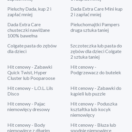
Pieluchy Dada, kup 2 i
Dada Extra Care Mini kup
zapłać mniej
2 i zapłać mniej
Dada Extra Care
Pieluchomajtki Pampers
chusteczki nawilżane
druga sztuka taniej
100% bawełna
Colgate pasta do zębów
Szczoteczka lub pasta do
dla dzieci
zębów dla dzieci Colgate
2 sztuka taniej
Hit cenowy - Zabawki
Hit cenowy -
Quick Twist, Hyper
Podgrzewacz do butelek
Cluster lub Pooparoose
Hit cenowy - L.O.L. Lils
Hit cenowy - Zabawki do
Disco
kąpieli lub puzzle
Hit cenowy - Pajac
Hit cenowy - Poduszka
niemowlęcy dresowy
kształtka lub kocyk
niemowlęcy
Hit cenowy - Body
Hit cenowy - Bluza lub
niemowlęce z długim
spodnie niemowlęce