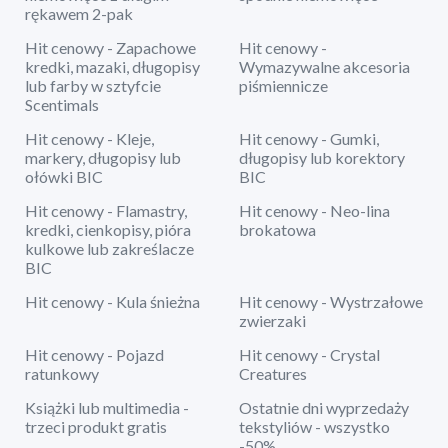
rękawem 2-pak
Hit cenowy - Zapachowe
Hit cenowy -
kredki, mazaki, długopisy
Wymazywalne akcesoria
lub farby w sztyfcie
piśmiennicze
Scentimals
Hit cenowy - Kleje,
Hit cenowy - Gumki,
markery, długopisy lub
długopisy lub korektory
ołówki BIC
BIC
Hit cenowy - Flamastry,
Hit cenowy - Neo-lina
kredki, cienkopisy, pióra
brokatowa
kulkowe lub zakreślacze
BIC
Hit cenowy - Kula śnieżna
Hit cenowy - Wystrzałowe
zwierzaki
Hit cenowy - Pojazd
Hit cenowy - Crystal
ratunkowy
Creatures
Książki lub multimedia -
Ostatnie dni wyprzedaży
trzeci produkt gratis
tekstyliów - wszystko
-50%