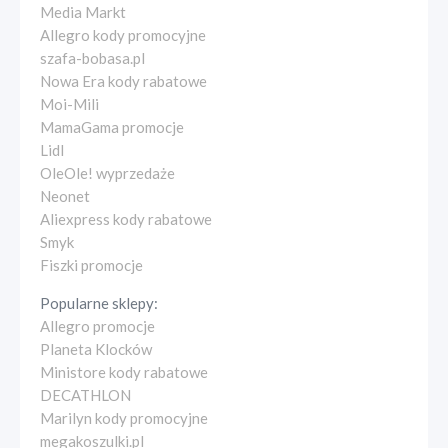
Media Markt
Allegro kody promocyjne
szafa-bobasa.pl
Nowa Era kody rabatowe
Moi-Mili
MamaGama promocje
Lidl
OleOle! wyprzedaże
Neonet
Aliexpress kody rabatowe
Smyk
Fiszki promocje
Popularne sklepy:
Allegro promocje
Planeta Klocków
Ministore kody rabatowe
DECATHLON
Marilyn kody promocyjne
megakoszulki.pl