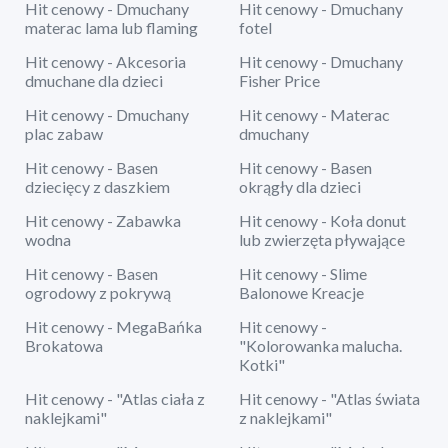
Hit cenowy - Dmuchany
Hit cenowy - Dmuchany
materac lama lub flaming
fotel
Hit cenowy - Akcesoria
Hit cenowy - Dmuchany
dmuchane dla dzieci
Fisher Price
Hit cenowy - Dmuchany
Hit cenowy - Materac
plac zabaw
dmuchany
Hit cenowy - Basen
Hit cenowy - Basen
dziecięcy z daszkiem
okrągły dla dzieci
Hit cenowy - Zabawka
Hit cenowy - Koła donut
wodna
lub zwierzęta pływające
Hit cenowy - Basen
Hit cenowy - Slime
ogrodowy z pokrywą
Balonowe Kreacje
Hit cenowy - MegaBańka
Hit cenowy -
Brokatowa
"Kolorowanka malucha.
Kotki"
Hit cenowy - "Atlas ciała z
Hit cenowy - "Atlas świata
naklejkami"
z naklejkami"