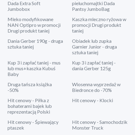
Dada Extra Soft
pieluchomajtki Dada
Jumbobox
Pantsy JumboBag
Mleko modyfikowane
Kaszka mleczno ryżowa w
NAN Optipro w promocji
promocji Drugi produkt
Drugi produkt taniej
taniej
Dania Gerber 190g - druga
Obiadek lub zupka
sztuka taniej
Garnier Junior - druga
sztuka taniej
Kup 3 i zapłać taniej - mus
Kup 3 i zapłać taniej -
lub mus+kaszka Kubuś
dania Gerber 125g
Baby
Druga tańsza książka
Wiosenna wyprzedaż w
-50%
Biedronce do -70%
Hit cenowy - Piłka z
Hit cenowy - Klocki
bohaterami bajek lub
reprezentacją Polski
Hit cenowy - Śpiewający
Hit cenowy - Samochodzik
ptaszek
Monster Truck