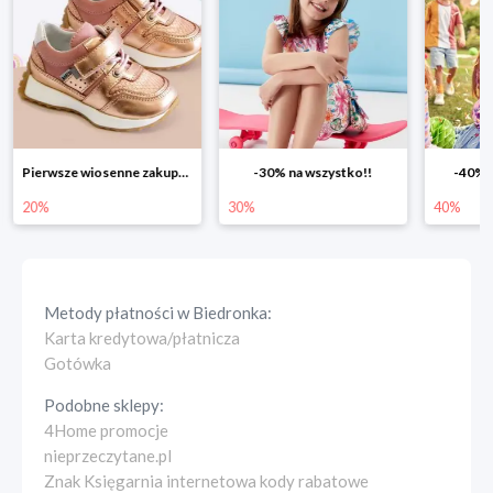
-30% na wszystko!!
-40% na drugą sztukę
Wiosenn
30%
40%
25%
Metody płatności w
Biedronka
:
Karta kredytowa/płatnicza
Gotówka
Podobne sklepy:
4Home promocje
nieprzeczytane.pl
Znak Księgarnia internetowa kody rabatowe