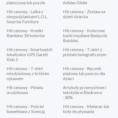
planszowa lub puzzle
Adidas Glider
Hit cenowy - Lalka z
Hit cenowy - Zestaw na
niespodziankami L.O.L.
dzień dziecka
Surprise Furniture
Hit cenowy - Kredki
Hit cenowy - Kolorowe
Bambino 18 kolorów
bańki mydlane Bedazzle
Bubbles
Hit cenowy - Smartwatch
Hit cenowy - T-shirt z
lokalizator GPS Garett
printem holograficznym
Kids 2
Hit cenowy - T-shirt
Hit cenowy - Ręcznik
młodzieżowy z krótkim
plażowy lub ponczo dla
rękawem
dzieci
Hit cenowy - Piniata
Artykuły przemysłowe i
urodzinowa
tekstylia w Biedronce
-30%
Hit cenowy - Pościel
Hit cenowy - Materac lub
bawełniana z licencją
koło do pływania