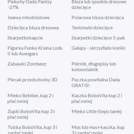
Pieluchy Dada Pantsy
Bluza lub spodnie dresowe
-27%
dziecięce
Jeansy młodzieżowe
Polarowa bluza dziecięca
Dziecięca bluza dresowa
Tenisówki dziecięce
Skarpetkokapcie
Skarpetki dziecięce 5-pak
Figurka Funko Kraina Lodu
Galupy - skrzydlate koniki
II lub Avengers
Zabawki Zombeez
Piórnik, długopisy lub
kołonotatnik
Plecak przedszkolny 3D
Paczka powitalna Dada
GRATIS!
Mleko Bebilon, kup 2 i
Kaszka BoboVita kup 2 i
płać mniej
płać mniej
Zupki BoboVita kup 3 i
Mleko Little Steps taniej
płać mniej
Tubka BoboVita, kup 3 i
Mus lub mus+kaszka, kup
zapłać mniej
3 i zapłać mniej