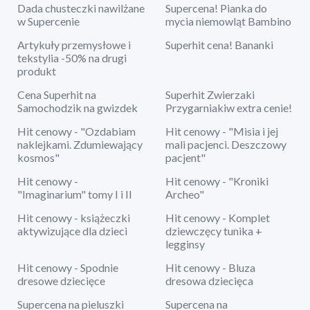
Dada chusteczki nawilżane
Supercena! Pianka do
w Supercenie
mycia niemowląt Bambino
Artykuły przemysłowe i
Superhit cena! Bananki
tekstylia -50% na drugi
produkt
Cena Superhit na
Superhit Zwierzaki
Samochodzik na gwizdek
Przygarniakiw extra cenie!
Hit cenowy - "Ozdabiam
Hit cenowy - "Misia i jej
naklejkami. Zdumiewający
mali pacjenci. Deszczowy
kosmos"
pacjent"
Hit cenowy -
Hit cenowy - "Kroniki
"Imaginarium" tomy I i II
Archeo"
Hit cenowy - książeczki
Hit cenowy - Komplet
aktywizujące dla dzieci
dziewczęcy tunika +
legginsy
Hit cenowy - Spodnie
Hit cenowy - Bluza
dresowe dziecięce
dresowa dziecięca
Supercena na pieluszki
Supercena na