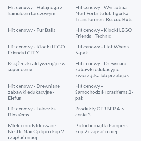
Hit cenowy - Hulajnoga z
Hit cenowy - Wyrzutnia
hamulcem tarczowym
Nerf Fortnite lub figurka
Transformers Rescue Bots
Hit cenowy - Fur Balls
Hit cenowy - Klocki LEGO
Friends i Technic
Hit cenowy - Klocki LEGO
Hit cenowy - Hot Wheels
Friends i CITY
5-pak
Książeczki aktywizujące w
Hit cenowy - Drewniane
super cenie
zabawki edukacyjne -
zwierzątka lub przebijak
Hit cenowy - Drewniane
Hit cenowy -
zabawki edukacyjne -
Samochodziki crash’ems 2-
Elefun
pak
Hit cenowy - Laleczka
Produkty GERBER 4 w
Bloss’ems
cenie 3
Mleko modyfikowane
Pieluchomajtki Pampers
Nestle Nan Optipro kup 2
kup 2 i zapłać mniej
i zapłać mniej