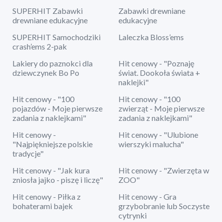
SUPERHIT Zabawki
Zabawki drewniane
drewniane edukacyjne
edukacyjne
SUPERHIT Samochodziki
Laleczka Bloss’ems
crash’ems 2-pak
Lakiery do paznokci dla
Hit cenowy - "Poznaję
dziewczynek Bo Po
świat. Dookoła świata +
naklejki"
Hit cenowy - "100
Hit cenowy - "100
pojazdów - Moje pierwsze
zwierząt - Moje pierwsze
zadania z naklejkami"
zadania z naklejkami"
Hit cenowy -
Hit cenowy - "Ulubione
"Najpiękniejsze polskie
wierszyki malucha"
tradycje"
Hit cenowy - "Jak kura
Hit cenowy - "Zwierzęta w
zniosła jajko - piszę i liczę"
ZOO"
Hit cenowy - Piłka z
Hit cenowy - Gra
bohaterami bajek
grzybobranie lub Soczyste
cytrynki