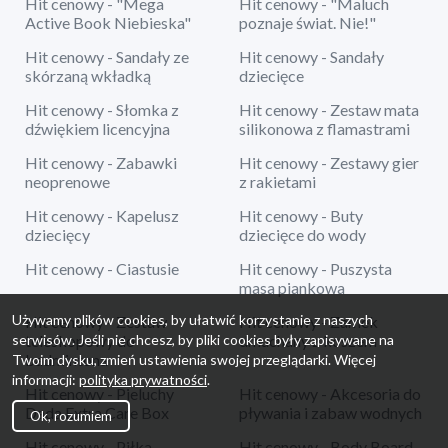
Hit cenowy - "Mega
Hit cenowy - "Maluch
Active Book Niebieska"
poznaje świat. Nie!"
Hit cenowy - Sandały ze
Hit cenowy - Sandały
skórzaną wkładką
dziecięce
Hit cenowy - Słomka z
Hit cenowy - Zestaw mata
dźwiękiem licencyjna
silikonowa z flamastrami
Hit cenowy - Zabawki
Hit cenowy - Zestawy gier
neoprenowe
z rakietami
Hit cenowy - Kapelusz
Hit cenowy - Buty
dziecięcy
dziecięce do wody
Hit cenowy - Ciastusie
Hit cenowy - Puszysta
masa piankowa
Używamy plików cookies, by ułatwić korzystanie z naszych
Hit cenowy - Zestaw
Hit cenowy - Zamek
serwisów. Jeśli nie chcesz, by pliki cookies były zapisywane na
teleskopowy do
dmuchany z koszem
badmintona
Twoim dysku, zmień ustawienia swojej przeglądarki. Więcej
informacji:
polityka prywatności
.
Hit cenowy - Pieluchy
Hit cenowy - Akcesoria do
Dada Extra Care Box
pływania i zabaw wodnych
Ok, rozumiem
Hit cenowy - Piłka
Hit cenowy - Body Board