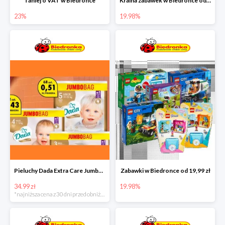
Taniej o VAT w Biedronce
Kraina zabawek w Biedronce od 19,99 zł
23%
19.98%
Pieluchy Dada Extra Care Jumbo Bag w super cenie
Zabawki w Biedronce od 19,99 zł
34.99 zł
19.98%
*najniższa cena z 30 dni przed obniżką