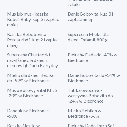
sztuki
Mus lub mus+kaszka
Danie Bobovita, kup 3 i
Kubuś Baby, kup 3 i zapłać
zapłać mniej
mniej
Kaszka Bobobovita
Supercena Mleko dla
Porcja zbóż, kup 2 i zapłać
dzieci Enfamil, 800 g
mniej
Supercena Chusteczki
Pieluchy Dada do -40% w
nawilżane dla dzieci i
Biedronce
niemowląt Dada Everyday
Mleko dla dzieci Bebiko
Danie Bobovita do -54% w
do -52% w Biedronce
Biedronce
Mus owocowy Vital KIDS
Tubka owocowo-
-20% w Biedronce
warzywna Bobovita do
-24% w Biedronce
Danonki w Biedronce
Mleko Bebilon w
-50%
Biedronce -56%
Kaszka Nestle w
Pieluchy Dada Extra Soft,