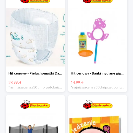
Hit cenowy - Pieluchomajtki Dada Pants
Hit cenowy - Bańki mydlane gigant lub płyn uzupełniający
28.99 zł
14.99 zł
*najniższa cena z 30 dni przed obniżką
*najniższa cena z 30 dni przed obniżką