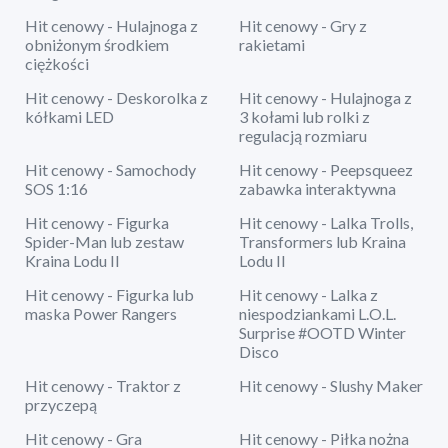
Hit cenowy - Hulajnoga z
Hit cenowy - Gry z
obniżonym środkiem
rakietami
ciężkości
Hit cenowy - Deskorolka z
Hit cenowy - Hulajnoga z
kółkami LED
3 kołami lub rolki z
regulacją rozmiaru
Hit cenowy - Samochody
Hit cenowy - Peepsqueez
SOS 1:16
zabawka interaktywna
Hit cenowy - Figurka
Hit cenowy - Lalka Trolls,
Spider-Man lub zestaw
Transformers lub Kraina
Kraina Lodu II
Lodu II
Hit cenowy - Figurka lub
Hit cenowy - Lalka z
maska Power Rangers
niespodziankami L.O.L.
Surprise #OOTD Winter
Disco
Hit cenowy - Traktor z
Hit cenowy - Slushy Maker
przyczepą
Hit cenowy - Gra
Hit cenowy - Piłka nożna