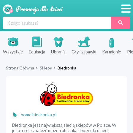
Promocje
Produkty
Sklepy
Wszystkie
Edukacja
Ubrania
Gry i zabawki
Karmienie
Pie
Blog
Strona Główna
>
Sklepy
>
Biedronka
Wyprawka
home.biedronka.pl
Biedronka jest największą siecią sklepów w Polsce. W
jej ofercie znaleźć można ubranka i buty dla dzieci,