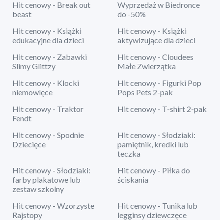
Hit cenowy - Break out
Wyprzedaż w Biedronce
beast
do -50%
Hit cenowy - Książki
Hit cenowy - Książki
edukacyjne dla dzieci
aktywizujące dla dzieci
Hit cenowy - Zabawki
Hit cenowy - Cloudees
Slimy Glittzy
Małe Zwierzątka
Hit cenowy - Klocki
Hit cenowy - Figurki Pop
niemowlęce
Pops Pets 2-pak
Hit cenowy - Traktor
Hit cenowy - T-shirt 2-pak
Fendt
Hit cenowy - Spodnie
Hit cenowy - Słodziaki:
Dziecięce
pamiętnik, kredki lub
teczka
Hit cenowy - Słodziaki:
Hit cenowy - Piłka do
farby plakatowe lub
ściskania
zestaw szkolny
Hit cenowy - Wzorzyste
Hit cenowy - Tunika lub
Rajstopy
legginsy dziewczęce