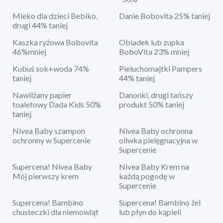
Mleko dla dzieci Bebiko,
Danie Bobovita 25% taniej
drugi 44% taniej
Kaszka ryżowa Bobovita
Obiadek lub zupka
46%mniej
BoboVita 23% mniej
Kubuś sok+woda 74%
Pieluchomajtki Pampers
taniej
44% taniej
Nawilżany papier
Danonki, drugi tańszy
toaletowy Dada Kids 50%
produkt 50% taniej
taniej
Nivea Baby szampon
Nivea Baby ochronna
ochronny w Supercenie
oliwka pielęgnacyjna w
Supercenie
Supercena! Nivea Baby
Nivea Baby Krem na
Mój pierwszy krem
każdą pogodę w
Supercenie
Supercena! Bambino
Supercena! Bambino żel
chusteczki dla niemowląt
lub płyn do kąpieli