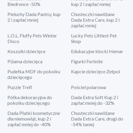
Biedronce -50%
kup 2 i zapłać mniej
Pieluchy Dada Pantsy, kup
Chusteczki nawilżane
2 i zapłać mniej
Dada Extra Care, kup 2 i
zapłać mniej
L.O.L. Fluffy Pets Winter
Lucky Pets Littlest Pet
Disco
Shop
Koszulki dziecięce
Edukacyjne klocki Hemar
Piżama dziecięca
Figurki Fortnite
Pudełka MDF do pokoiku
Kapcie dziecięce Zetpol
dziecięcego
Puzzle Trefl
Pościel polarowa
Półka dekoracyjna do
Dada Extra Soft Kup 2 i
pokoiku dziecięcego
zapłać mniej do -32%
Dada Płatki kosmetyczne
Chusteczki nawilżane
dla niemowląt, kup 2 i
Dada Extra Care, drugi do
zapłać mniej do -40%
-54% taniej