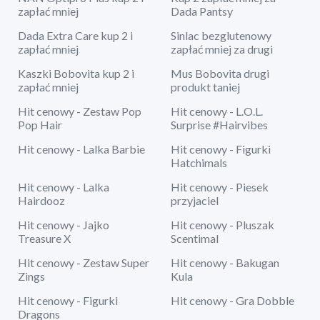
zapłać mniej
Dada Pantsy
Dada Extra Care kup 2 i
Sinlac bezglutenowy
zapłać mniej
zapłać mniej za drugi
Kaszki Bobovita kup 2 i
Mus Bobovita drugi
zapłać mniej
produkt taniej
Hit cenowy - Zestaw Pop
Hit cenowy - L.O.L.
Pop Hair
Surprise #Hairvibes
Hit cenowy - Lalka Barbie
Hit cenowy - Figurki
Hatchimals
Hit cenowy - Lalka
Hit cenowy - Piesek
Hairdooz
przyjaciel
Hit cenowy - Jajko
Hit cenowy - Pluszak
Treasure X
Scentimal
Hit cenowy - Zestaw Super
Hit cenowy - Bakugan
Zings
Kula
Hit cenowy - Figurki
Hit cenowy - Gra Dobble
Dragons