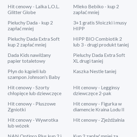
Hit cenowy - Lalka L.O.L.
Mleko Bebiko - kup 2
Glitter Globe
zapłać mniej
Pieluchy Dada - kup 2
3+1 gratis Słoiczki i musy
zapłać mniej
HIPP
Pieluchy Dada Extra Soft
HIPP BIO Combiotik 2
kup 2 zapłać mniej
lub 3 - drugi produkt taniej
Dada Kids nawilżany
Pieluchy Dada Extra Soft
papier totaletowy
XL drugi taniej
Płyn do kąpieli lub
Kaszka Nestle taniej
szampon Johnson's Baby
Hit cenowy - Szorty
Hit cenowy - Legginsy
chłopięce lub dziewczęce
dziewczęce 2-pak
Hit cenowy - Pluszowe
Hit cenowy - Figurka w
Zgniotki
diamencie Kraina Lodu II
Hit cenowy - Wywrotka
Hit cenowy - Zjeżdżalnia
lub wózek
NAN Optipro Plus kup 2 i
Kup 2 zapłać mniej za