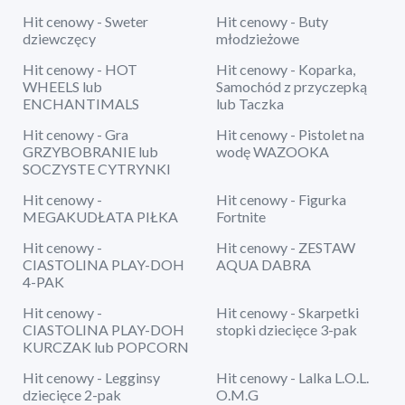
Hit cenowy - Sweter
Hit cenowy - Buty
dziewczęcy
młodzieżowe
Hit cenowy - HOT
Hit cenowy - Koparka,
WHEELS lub
Samochód z przyczepką
ENCHANTIMALS
lub Taczka
Hit cenowy - Gra
Hit cenowy - Pistolet na
GRZYBOBRANIE lub
wodę WAZOOKA
SOCZYSTE CYTRYNKI
Hit cenowy -
Hit cenowy - Figurka
MEGAKUDŁATA PIŁKA
Fortnite
Hit cenowy -
Hit cenowy - ZESTAW
CIASTOLINA PLAY-DOH
AQUA DABRA
4-PAK
Hit cenowy -
Hit cenowy - Skarpetki
CIASTOLINA PLAY-DOH
stopki dziecięce 3-pak
KURCZAK lub POPCORN
Hit cenowy - Legginsy
Hit cenowy - Lalka L.O.L.
dziecięce 2-pak
O.M.G