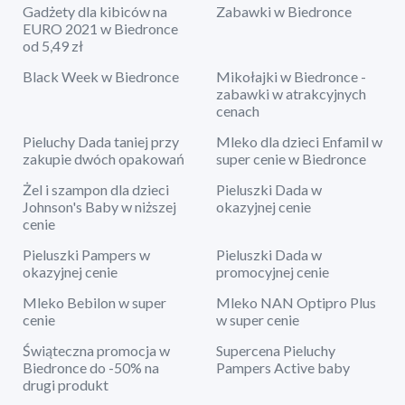
Gadżety dla kibiców na
Zabawki w Biedronce
EURO 2021 w Biedronce
od 5,49 zł
Black Week w Biedronce
Mikołajki w Biedronce -
zabawki w atrakcyjnych
cenach
Pieluchy Dada taniej przy
Mleko dla dzieci Enfamil w
zakupie dwóch opakowań
super cenie w Biedronce
Żel i szampon dla dzieci
Pieluszki Dada w
Johnson's Baby w niższej
okazyjnej cenie
cenie
Pieluszki Pampers w
Pieluszki Dada w
okazyjnej cenie
promocyjnej cenie
Mleko Bebilon w super
Mleko NAN Optipro Plus
cenie
w super cenie
Świąteczna promocja w
Supercena Pieluchy
Biedronce do -50% na
Pampers Active baby
drugi produkt