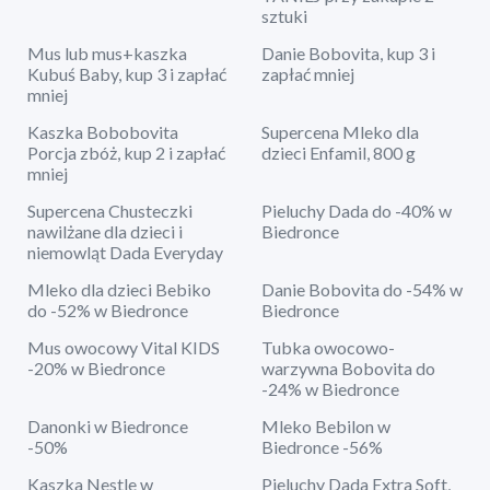
sztuki
Mus lub mus+kaszka
Danie Bobovita, kup 3 i
Kubuś Baby, kup 3 i zapłać
zapłać mniej
mniej
Kaszka Bobobovita
Supercena Mleko dla
Porcja zbóż, kup 2 i zapłać
dzieci Enfamil, 800 g
mniej
Supercena Chusteczki
Pieluchy Dada do -40% w
nawilżane dla dzieci i
Biedronce
niemowląt Dada Everyday
Mleko dla dzieci Bebiko
Danie Bobovita do -54% w
do -52% w Biedronce
Biedronce
Mus owocowy Vital KIDS
Tubka owocowo-
-20% w Biedronce
warzywna Bobovita do
-24% w Biedronce
Danonki w Biedronce
Mleko Bebilon w
-50%
Biedronce -56%
Kaszka Nestle w
Pieluchy Dada Extra Soft,