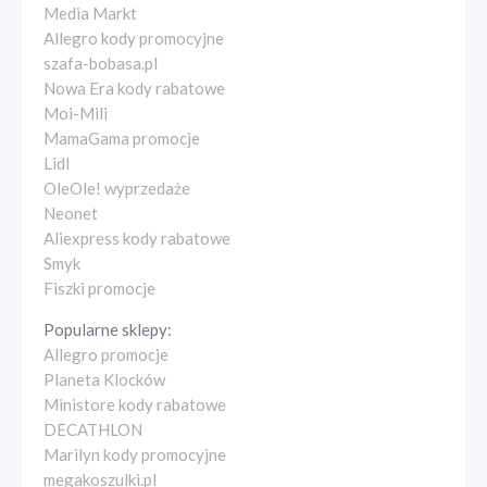
Media Markt
Allegro kody promocyjne
szafa-bobasa.pl
Nowa Era kody rabatowe
Moi-Mili
MamaGama promocje
Lidl
OleOle! wyprzedaże
Neonet
Aliexpress kody rabatowe
Smyk
Fiszki promocje
Popularne sklepy:
Allegro promocje
Planeta Klocków
Ministore kody rabatowe
DECATHLON
Marilyn kody promocyjne
megakoszulki.pl