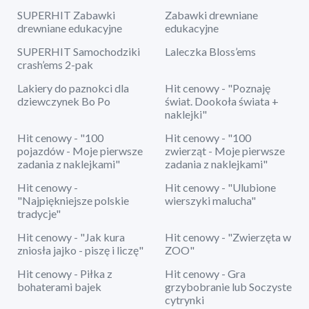
SUPERHIT Zabawki
Zabawki drewniane
drewniane edukacyjne
edukacyjne
SUPERHIT Samochodziki
Laleczka Bloss’ems
crash’ems 2-pak
Lakiery do paznokci dla
Hit cenowy - "Poznaję
dziewczynek Bo Po
świat. Dookoła świata +
naklejki"
Hit cenowy - "100
Hit cenowy - "100
pojazdów - Moje pierwsze
zwierząt - Moje pierwsze
zadania z naklejkami"
zadania z naklejkami"
Hit cenowy -
Hit cenowy - "Ulubione
"Najpiękniejsze polskie
wierszyki malucha"
tradycje"
Hit cenowy - "Jak kura
Hit cenowy - "Zwierzęta w
zniosła jajko - piszę i liczę"
ZOO"
Hit cenowy - Piłka z
Hit cenowy - Gra
bohaterami bajek
grzybobranie lub Soczyste
cytrynki