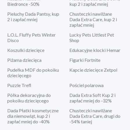
Biedronce -50%
kup 2 i zapłać mniej
Pieluchy Dada Pantsy, kup
Chusteczki nawilżane
2 i zapłać mniej
Dada Extra Care, kup 2 i
zapłać mniej
L.O.L. Fluffy Pets Winter
Lucky Pets Littlest Pet
Disco
Shop
Koszulki dziecięce
Edukacyjne klocki Hemar
Piżama dziecięca
Figurki Fortnite
Pudełka MDF do pokoiku
Kapcie dziecięce Zetpol
dziecięcego
Puzzle Trefl
Pościel polarowa
Półka dekoracyjna do
Dada Extra Soft Kup 2 i
pokoiku dziecięcego
zapłać mniej do -32%
Dada Płatki kosmetyczne
Chusteczki nawilżane
dla niemowląt, kup 2 i
Dada Extra Care, drugi do
zapłać mniej do -40%
-54% taniej