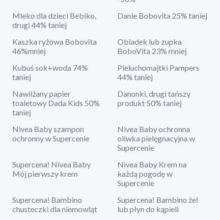
Mleko dla dzieci Bebiko,
Danie Bobovita 25% taniej
drugi 44% taniej
Kaszka ryżowa Bobovita
Obiadek lub zupka
46%mniej
BoboVita 23% mniej
Kubuś sok+woda 74%
Pieluchomajtki Pampers
taniej
44% taniej
Nawilżany papier
Danonki, drugi tańszy
toaletowy Dada Kids 50%
produkt 50% taniej
taniej
Nivea Baby szampon
Nivea Baby ochronna
ochronny w Supercenie
oliwka pielęgnacyjna w
Supercenie
Supercena! Nivea Baby
Nivea Baby Krem na
Mój pierwszy krem
każdą pogodę w
Supercenie
Supercena! Bambino
Supercena! Bambino żel
chusteczki dla niemowląt
lub płyn do kąpieli