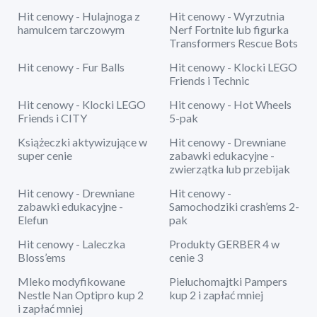
Hit cenowy - Hulajnoga z
Hit cenowy - Wyrzutnia
hamulcem tarczowym
Nerf Fortnite lub figurka
Transformers Rescue Bots
Hit cenowy - Fur Balls
Hit cenowy - Klocki LEGO
Friends i Technic
Hit cenowy - Klocki LEGO
Hit cenowy - Hot Wheels
Friends i CITY
5-pak
Książeczki aktywizujące w
Hit cenowy - Drewniane
super cenie
zabawki edukacyjne -
zwierzątka lub przebijak
Hit cenowy - Drewniane
Hit cenowy -
zabawki edukacyjne -
Samochodziki crash’ems 2-
Elefun
pak
Hit cenowy - Laleczka
Produkty GERBER 4 w
Bloss’ems
cenie 3
Mleko modyfikowane
Pieluchomajtki Pampers
Nestle Nan Optipro kup 2
kup 2 i zapłać mniej
i zapłać mniej