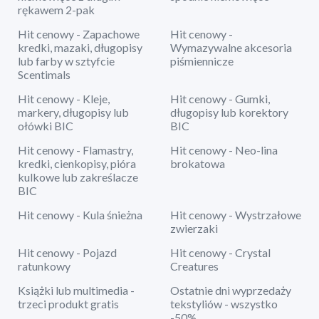
rękawem 2-pak
Hit cenowy - Zapachowe
Hit cenowy -
kredki, mazaki, długopisy
Wymazywalne akcesoria
lub farby w sztyfcie
piśmiennicze
Scentimals
Hit cenowy - Kleje,
Hit cenowy - Gumki,
markery, długopisy lub
długopisy lub korektory
ołówki BIC
BIC
Hit cenowy - Flamastry,
Hit cenowy - Neo-lina
kredki, cienkopisy, pióra
brokatowa
kulkowe lub zakreślacze
BIC
Hit cenowy - Kula śnieżna
Hit cenowy - Wystrzałowe
zwierzaki
Hit cenowy - Pojazd
Hit cenowy - Crystal
ratunkowy
Creatures
Książki lub multimedia -
Ostatnie dni wyprzedaży
trzeci produkt gratis
tekstyliów - wszystko
-50%