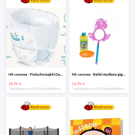
Hit cenowy - Pieluchomajtki Dada Pants
Hit cenowy - Bańki mydlane gigant lub płyn uzupełniający
28.99 zł
14.99 zł
*najniższa cena z 30 dni przed obniżką
*najniższa cena z 30 dni przed obniżką