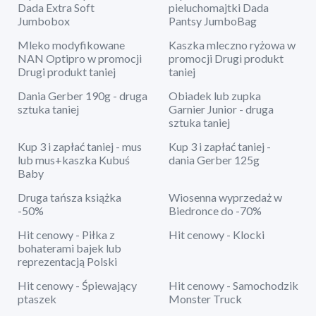
Dada Extra Soft
pieluchomajtki Dada
Jumbobox
Pantsy JumboBag
Mleko modyfikowane
Kaszka mleczno ryżowa w
NAN Optipro w promocji
promocji Drugi produkt
Drugi produkt taniej
taniej
Dania Gerber 190g - druga
Obiadek lub zupka
sztuka taniej
Garnier Junior - druga
sztuka taniej
Kup 3 i zapłać taniej - mus
Kup 3 i zapłać taniej -
lub mus+kaszka Kubuś
dania Gerber 125g
Baby
Druga tańsza książka
Wiosenna wyprzedaż w
-50%
Biedronce do -70%
Hit cenowy - Piłka z
Hit cenowy - Klocki
bohaterami bajek lub
reprezentacją Polski
Hit cenowy - Śpiewający
Hit cenowy - Samochodzik
ptaszek
Monster Truck