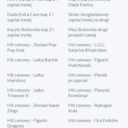
zapłać mniej
Dada Pantsy
Dada Extra Care kup 2 i
Sinlac bezglutenowy
zapłać mniej
zapłać mniej za drugi
Kaszki Bobovita kup 2 i
Mus Bobovita drugi
zapłać mniej
produkt taniej
Hit cenowy - Zestaw Pop
Hit cenowy - L.O.L.
Pop Hair
Surprise #Hairvibes
Hit cenowy - Lalka Barbie
Hit cenowy - Figurki
Hatchimals
Hit cenowy - Lalka
Hit cenowy - Piesek
Hairdooz
przyjaciel
Hit cenowy - Jajko
Hit cenowy - Pluszak
Treasure X
Scentimal
Hit cenowy - Zestaw Super
Hit cenowy - Bakugan
Zings
Kula
Hit cenowy - Figurki
Hit cenowy - Gra Dobble
Dragons