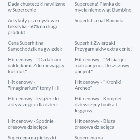
Dada chusteczki nawilżane
Supercena! Pianka do
w Supercenie
mycia niemowląt Bambino
Artykuły przemysłowe i
Superhit cena! Bananki
tekstylia -50% na drugi
produkt
Cena Superhit na
Superhit Zwierzaki
Samochodzik na gwizdek
Przygarniakiw extra cenie!
Hit cenowy - "Ozdabiam
Hit cenowy - "Misia i jej
naklejkami. Zdumiewający
mali pacjenci. Deszczowy
kosmos"
pacjent"
Hit cenowy -
Hit cenowy - "Kroniki
"Imaginarium" tomy I i II
Archeo"
Hit cenowy - książeczki
Hit cenowy - Komplet
aktywizujące dla dzieci
dziewczęcy tunika +
legginsy
Hit cenowy - Spodnie
Hit cenowy - Bluza
dresowe dziecięce
dresowa dziecięca
Supercena na pieluszki
Supercena na