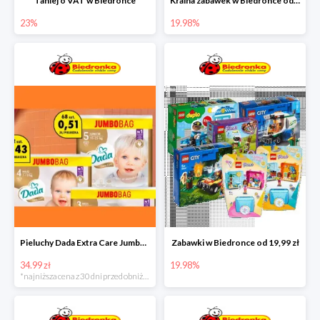
Taniej o VAT w Biedronce
Kraina zabawek w Biedronce od 19,99 zł
23%
19.98%
Pieluchy Dada Extra Care Jumbo Bag w super cenie
Zabawki w Biedronce od 19,99 zł
34.99 zł
19.98%
*najniższa cena z 30 dni przed obniżką