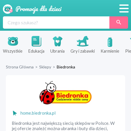
Promocje
Produkty
Sklepy
Wszystkie
Edukacja
Ubrania
Gry i zabawki
Karmienie
Pie
Blog
Strona Główna
>
Sklepy
>
Biedronka
Wyprawka
home.biedronka.pl
Biedronka jest największą siecią sklepów w Polsce. W
jej ofercie znaleźć można ubranka i buty dla dzieci,