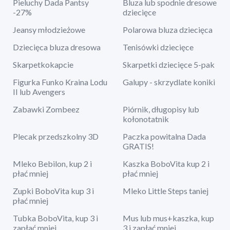
Pieluchy Dada Pantsy
Bluza lub spodnie dresowe
-27%
dziecięce
Jeansy młodzieżowe
Polarowa bluza dziecięca
Dziecięca bluza dresowa
Tenisówki dziecięce
Skarpetkokapcie
Skarpetki dziecięce 5-pak
Figurka Funko Kraina Lodu
Galupy - skrzydlate koniki
II lub Avengers
Zabawki Zombeez
Piórnik, długopisy lub
kołonotatnik
Plecak przedszkolny 3D
Paczka powitalna Dada
GRATIS!
Mleko Bebilon, kup 2 i
Kaszka BoboVita kup 2 i
płać mniej
płać mniej
Zupki BoboVita kup 3 i
Mleko Little Steps taniej
płać mniej
Tubka BoboVita, kup 3 i
Mus lub mus+kaszka, kup
zapłać mniej
3 i zapłać mniej