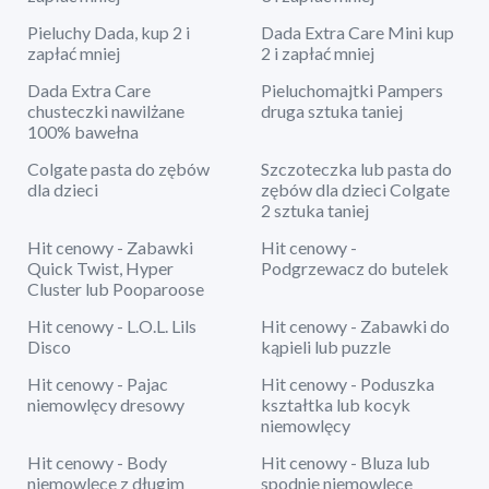
Pieluchy Dada, kup 2 i
Dada Extra Care Mini kup
zapłać mniej
2 i zapłać mniej
Dada Extra Care
Pieluchomajtki Pampers
chusteczki nawilżane
druga sztuka taniej
100% bawełna
Colgate pasta do zębów
Szczoteczka lub pasta do
dla dzieci
zębów dla dzieci Colgate
2 sztuka taniej
Hit cenowy - Zabawki
Hit cenowy -
Quick Twist, Hyper
Podgrzewacz do butelek
Cluster lub Pooparoose
Hit cenowy - L.O.L. Lils
Hit cenowy - Zabawki do
Disco
kąpieli lub puzzle
Hit cenowy - Pajac
Hit cenowy - Poduszka
niemowlęcy dresowy
kształtka lub kocyk
niemowlęcy
Hit cenowy - Body
Hit cenowy - Bluza lub
niemowlęce z długim
spodnie niemowlęce