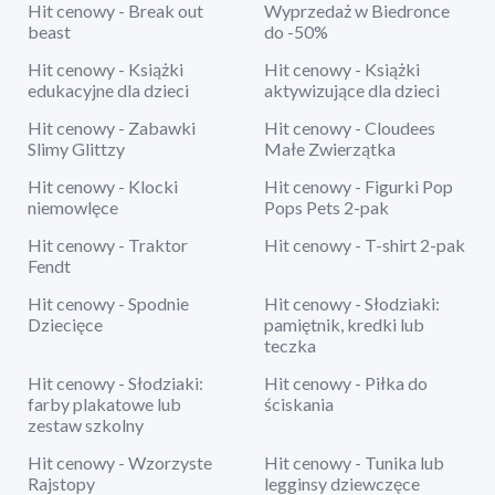
Hit cenowy - Break out
Wyprzedaż w Biedronce
beast
do -50%
Hit cenowy - Książki
Hit cenowy - Książki
edukacyjne dla dzieci
aktywizujące dla dzieci
Hit cenowy - Zabawki
Hit cenowy - Cloudees
Slimy Glittzy
Małe Zwierzątka
Hit cenowy - Klocki
Hit cenowy - Figurki Pop
niemowlęce
Pops Pets 2-pak
Hit cenowy - Traktor
Hit cenowy - T-shirt 2-pak
Fendt
Hit cenowy - Spodnie
Hit cenowy - Słodziaki:
Dziecięce
pamiętnik, kredki lub
teczka
Hit cenowy - Słodziaki:
Hit cenowy - Piłka do
farby plakatowe lub
ściskania
zestaw szkolny
Hit cenowy - Wzorzyste
Hit cenowy - Tunika lub
Rajstopy
legginsy dziewczęce