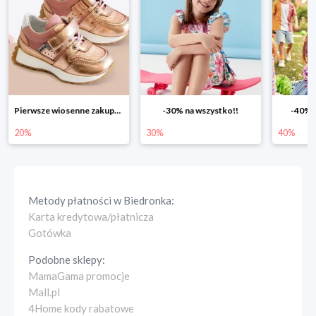
Pierwsze wiosenne zakupy -20%
-30% na wszystko!!
-40% n
20%
30%
40%
Metody płatności w
Biedronka
:
Karta kredytowa/płatnicza
Gotówka
Podobne sklepy:
MamaGama promocje
Mall.pl
4Home kody rabatowe