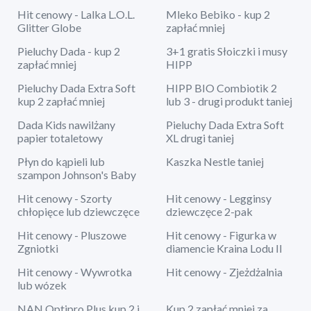
Hit cenowy - Lalka L.O.L.
Mleko Bebiko - kup 2
Glitter Globe
zapłać mniej
Pieluchy Dada - kup 2
3+1 gratis Słoiczki i musy
zapłać mniej
HIPP
Pieluchy Dada Extra Soft
HIPP BIO Combiotik 2
kup 2 zapłać mniej
lub 3 - drugi produkt taniej
Dada Kids nawilżany
Pieluchy Dada Extra Soft
papier totaletowy
XL drugi taniej
Płyn do kąpieli lub
Kaszka Nestle taniej
szampon Johnson's Baby
Hit cenowy - Szorty
Hit cenowy - Legginsy
chłopięce lub dziewczęce
dziewczęce 2-pak
Hit cenowy - Pluszowe
Hit cenowy - Figurka w
Zgniotki
diamencie Kraina Lodu II
Hit cenowy - Wywrotka
Hit cenowy - Zjeżdżalnia
lub wózek
NAN Optipro Plus kup 2 i
Kup 2 zapłać mniej za