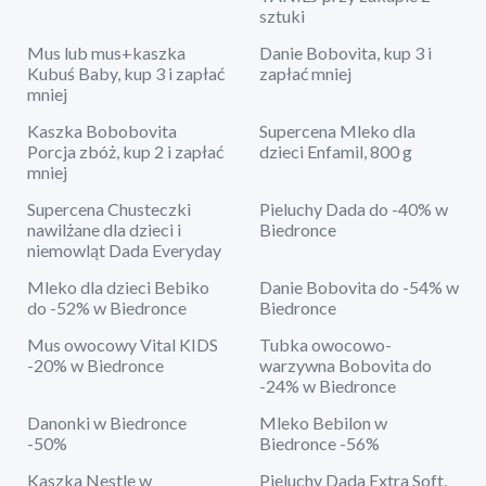
sztuki
Mus lub mus+kaszka
Danie Bobovita, kup 3 i
Kubuś Baby, kup 3 i zapłać
zapłać mniej
mniej
Kaszka Bobobovita
Supercena Mleko dla
Porcja zbóż, kup 2 i zapłać
dzieci Enfamil, 800 g
mniej
Supercena Chusteczki
Pieluchy Dada do -40% w
nawilżane dla dzieci i
Biedronce
niemowląt Dada Everyday
Mleko dla dzieci Bebiko
Danie Bobovita do -54% w
do -52% w Biedronce
Biedronce
Mus owocowy Vital KIDS
Tubka owocowo-
-20% w Biedronce
warzywna Bobovita do
-24% w Biedronce
Danonki w Biedronce
Mleko Bebilon w
-50%
Biedronce -56%
Kaszka Nestle w
Pieluchy Dada Extra Soft,