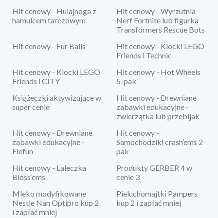
Hit cenowy - Hulajnoga z
Hit cenowy - Wyrzutnia
hamulcem tarczowym
Nerf Fortnite lub figurka
Transformers Rescue Bots
Hit cenowy - Fur Balls
Hit cenowy - Klocki LEGO
Friends i Technic
Hit cenowy - Klocki LEGO
Hit cenowy - Hot Wheels
Friends i CITY
5-pak
Książeczki aktywizujące w
Hit cenowy - Drewniane
super cenie
zabawki edukacyjne -
zwierzątka lub przebijak
Hit cenowy - Drewniane
Hit cenowy -
zabawki edukacyjne -
Samochodziki crash’ems 2-
Elefun
pak
Hit cenowy - Laleczka
Produkty GERBER 4 w
Bloss’ems
cenie 3
Mleko modyfikowane
Pieluchomajtki Pampers
Nestle Nan Optipro kup 2
kup 2 i zapłać mniej
i zapłać mniej