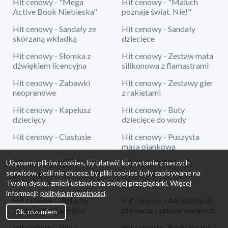
Hit cenowy - "Mega
Hit cenowy - "Maluch
Active Book Niebieska"
poznaje świat. Nie!"
Hit cenowy - Sandały ze
Hit cenowy - Sandały
skórzaną wkładką
dziecięce
Hit cenowy - Słomka z
Hit cenowy - Zestaw mata
dźwiękiem licencyjna
silikonowa z flamastrami
Hit cenowy - Zabawki
Hit cenowy - Zestawy gier
neoprenowe
z rakietami
Hit cenowy - Kapelusz
Hit cenowy - Buty
dziecięcy
dziecięce do wody
Hit cenowy - Ciastusie
Hit cenowy - Puszysta
masa piankowa
Używamy plików cookies, by ułatwić korzystanie z naszych
Hit cenowy - Zestaw
Hit cenowy - Zamek
serwisów. Jeśli nie chcesz, by pliki cookies były zapisywane na
teleskopowy do
dmuchany z koszem
badmintona
Twoim dysku, zmień ustawienia swojej przeglądarki. Więcej
informacji:
polityka prywatności
.
Hit cenowy - Pieluchy
Hit cenowy - Akcesoria do
Dada Extra Care Box
pływania i zabaw wodnych
Ok, rozumiem
Hit cenowy - Piłka
Hit cenowy - Body Board