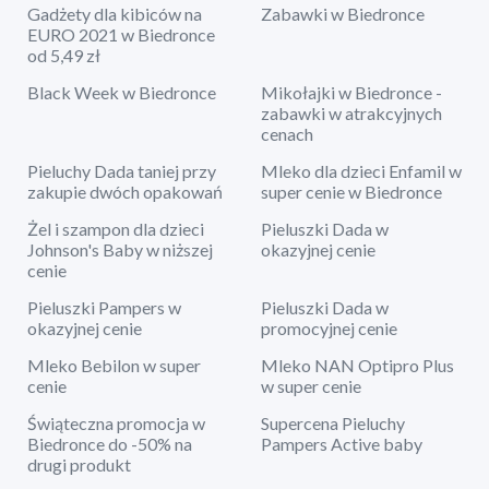
Gadżety dla kibiców na
Zabawki w Biedronce
EURO 2021 w Biedronce
od 5,49 zł
Black Week w Biedronce
Mikołajki w Biedronce -
zabawki w atrakcyjnych
cenach
Pieluchy Dada taniej przy
Mleko dla dzieci Enfamil w
zakupie dwóch opakowań
super cenie w Biedronce
Żel i szampon dla dzieci
Pieluszki Dada w
Johnson's Baby w niższej
okazyjnej cenie
cenie
Pieluszki Pampers w
Pieluszki Dada w
okazyjnej cenie
promocyjnej cenie
Mleko Bebilon w super
Mleko NAN Optipro Plus
cenie
w super cenie
Świąteczna promocja w
Supercena Pieluchy
Biedronce do -50% na
Pampers Active baby
drugi produkt