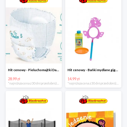
Hit cenowy - Pieluchomajtki Dada Pants
Hit cenowy - Bańki mydlane gigant lub płyn uzupełniający
28.99 zł
14.99 zł
*najniższa cena z 30 dni przed obniżką
*najniższa cena z 30 dni przed obniżką