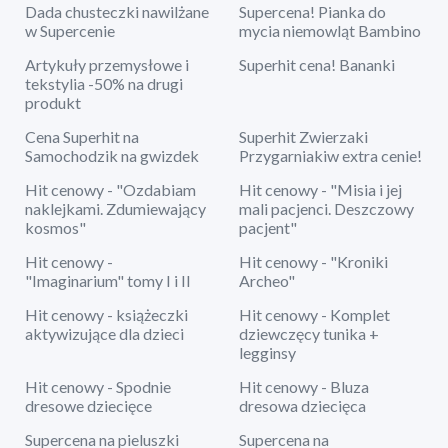
Dada chusteczki nawilżane
Supercena! Pianka do
w Supercenie
mycia niemowląt Bambino
Artykuły przemysłowe i
Superhit cena! Bananki
tekstylia -50% na drugi
produkt
Cena Superhit na
Superhit Zwierzaki
Samochodzik na gwizdek
Przygarniakiw extra cenie!
Hit cenowy - "Ozdabiam
Hit cenowy - "Misia i jej
naklejkami. Zdumiewający
mali pacjenci. Deszczowy
kosmos"
pacjent"
Hit cenowy -
Hit cenowy - "Kroniki
"Imaginarium" tomy I i II
Archeo"
Hit cenowy - książeczki
Hit cenowy - Komplet
aktywizujące dla dzieci
dziewczęcy tunika +
legginsy
Hit cenowy - Spodnie
Hit cenowy - Bluza
dresowe dziecięce
dresowa dziecięca
Supercena na pieluszki
Supercena na