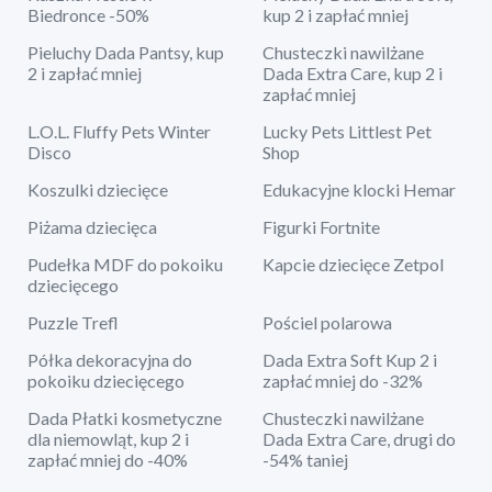
Biedronce -50%
kup 2 i zapłać mniej
Pieluchy Dada Pantsy, kup
Chusteczki nawilżane
2 i zapłać mniej
Dada Extra Care, kup 2 i
zapłać mniej
L.O.L. Fluffy Pets Winter
Lucky Pets Littlest Pet
Disco
Shop
Koszulki dziecięce
Edukacyjne klocki Hemar
Piżama dziecięca
Figurki Fortnite
Pudełka MDF do pokoiku
Kapcie dziecięce Zetpol
dziecięcego
Puzzle Trefl
Pościel polarowa
Półka dekoracyjna do
Dada Extra Soft Kup 2 i
pokoiku dziecięcego
zapłać mniej do -32%
Dada Płatki kosmetyczne
Chusteczki nawilżane
dla niemowląt, kup 2 i
Dada Extra Care, drugi do
zapłać mniej do -40%
-54% taniej