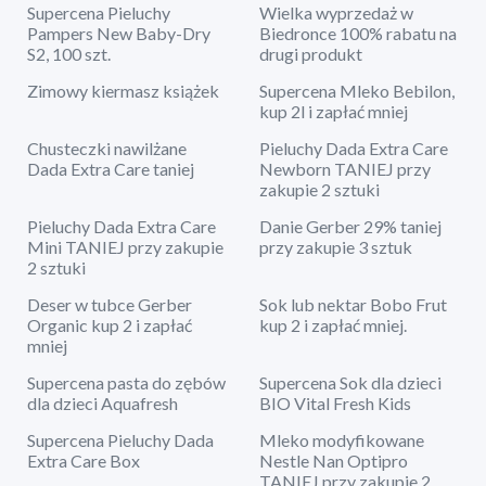
Supercena Pieluchy
Wielka wyprzedaż w
Pampers New Baby-Dry
Biedronce 100% rabatu na
S2, 100 szt.
drugi produkt
Zimowy kiermasz książek
Supercena Mleko Bebilon,
kup 2l i zapłać mniej
Chusteczki nawilżane
Pieluchy Dada Extra Care
Dada Extra Care taniej
Newborn TANIEJ przy
zakupie 2 sztuki
Pieluchy Dada Extra Care
Danie Gerber 29% taniej
Mini TANIEJ przy zakupie
przy zakupie 3 sztuk
2 sztuki
Deser w tubce Gerber
Sok lub nektar Bobo Frut
Organic kup 2 i zapłać
kup 2 i zapłać mniej.
mniej
Supercena pasta do zębów
Supercena Sok dla dzieci
dla dzieci Aquafresh
BIO Vital Fresh Kids
Supercena Pieluchy Dada
Mleko modyfikowane
Extra Care Box
Nestle Nan Optipro
TANIEJ przy zakupie 2