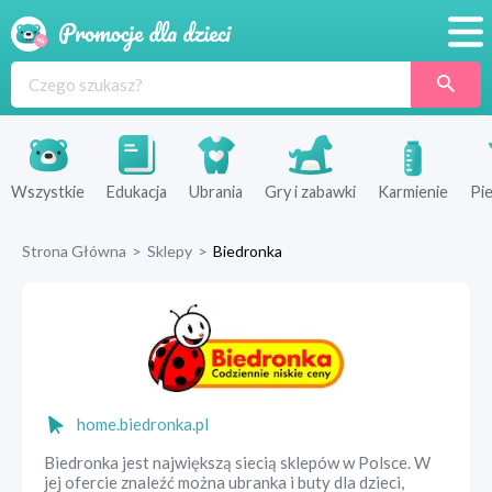
Promocje
Produkty
Sklepy
Wszystkie
Edukacja
Ubrania
Gry i zabawki
Karmienie
Pie
Blog
Strona Główna
>
Sklepy
>
Biedronka
Wyprawka
home.biedronka.pl
Biedronka jest największą siecią sklepów w Polsce. W
jej ofercie znaleźć można ubranka i buty dla dzieci,