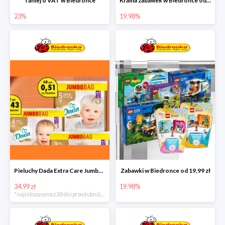
Taniej o VAT w Biedronce
Kraina zabawek w Biedronce od 19,99 zł
23%
19.98%
Pieluchy Dada Extra Care Jumbo Bag w super cenie
Zabawki w Biedronce od 19,99 zł
34.99 zł
19.98%
*najniższa cena z 30 dni przed obniżką