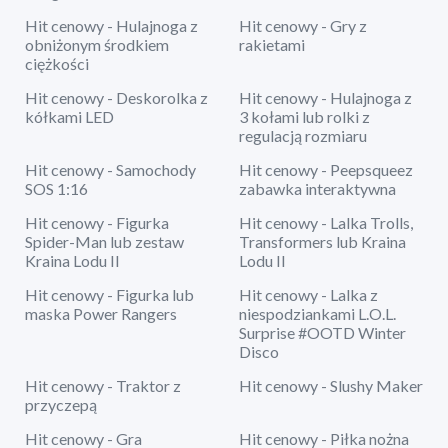
Hit cenowy - Hulajnoga z
Hit cenowy - Gry z
obniżonym środkiem
rakietami
ciężkości
Hit cenowy - Deskorolka z
Hit cenowy - Hulajnoga z
kółkami LED
3 kołami lub rolki z
regulacją rozmiaru
Hit cenowy - Samochody
Hit cenowy - Peepsqueez
SOS 1:16
zabawka interaktywna
Hit cenowy - Figurka
Hit cenowy - Lalka Trolls,
Spider-Man lub zestaw
Transformers lub Kraina
Kraina Lodu II
Lodu II
Hit cenowy - Figurka lub
Hit cenowy - Lalka z
maska Power Rangers
niespodziankami L.O.L.
Surprise #OOTD Winter
Disco
Hit cenowy - Traktor z
Hit cenowy - Slushy Maker
przyczepą
Hit cenowy - Gra
Hit cenowy - Piłka nożna