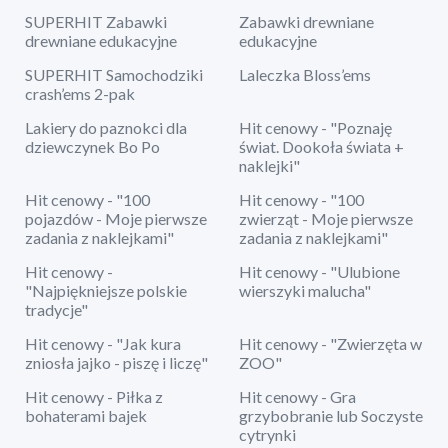
SUPERHIT Zabawki
Zabawki drewniane
drewniane edukacyjne
edukacyjne
SUPERHIT Samochodziki
Laleczka Bloss’ems
crash’ems 2-pak
Lakiery do paznokci dla
Hit cenowy - "Poznaję
dziewczynek Bo Po
świat. Dookoła świata +
naklejki"
Hit cenowy - "100
Hit cenowy - "100
pojazdów - Moje pierwsze
zwierząt - Moje pierwsze
zadania z naklejkami"
zadania z naklejkami"
Hit cenowy -
Hit cenowy - "Ulubione
"Najpiękniejsze polskie
wierszyki malucha"
tradycje"
Hit cenowy - "Jak kura
Hit cenowy - "Zwierzęta w
zniosła jajko - piszę i liczę"
ZOO"
Hit cenowy - Piłka z
Hit cenowy - Gra
bohaterami bajek
grzybobranie lub Soczyste
cytrynki