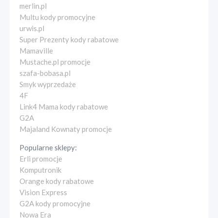
merlin.pl
Multu kody promocyjne
urwis.pl
Super Prezenty kody rabatowe
Mamaville
Mustache.pl promocje
szafa-bobasa.pl
Smyk wyprzedaże
4F
Link4 Mama kody rabatowe
G2A
Majaland Kownaty promocje
Popularne sklepy:
Erli promocje
Komputronik
Orange kody rabatowe
Vision Express
G2A kody promocyjne
Nowa Era