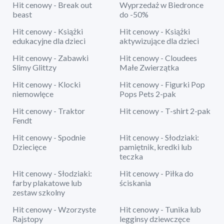
Hit cenowy - Break out
Wyprzedaż w Biedronce
beast
do -50%
Hit cenowy - Książki
Hit cenowy - Książki
edukacyjne dla dzieci
aktywizujące dla dzieci
Hit cenowy - Zabawki
Hit cenowy - Cloudees
Slimy Glittzy
Małe Zwierzątka
Hit cenowy - Klocki
Hit cenowy - Figurki Pop
niemowlęce
Pops Pets 2-pak
Hit cenowy - Traktor
Hit cenowy - T-shirt 2-pak
Fendt
Hit cenowy - Spodnie
Hit cenowy - Słodziaki:
Dziecięce
pamiętnik, kredki lub
teczka
Hit cenowy - Słodziaki:
Hit cenowy - Piłka do
farby plakatowe lub
ściskania
zestaw szkolny
Hit cenowy - Wzorzyste
Hit cenowy - Tunika lub
Rajstopy
legginsy dziewczęce