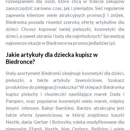
rozwiązaniem dla osób, które chcą w trakcie zakupów
zaoszczędzić zarówno czas, jak i pieniądze. Sieć regularnie
zapewnia klientom wiele atrakcyjnych promocji i zniżek.
Biedronka posiada również szeroką ofertę artykułów dla
dzieci. Chcesz kupować taniej pieluszki, kosmetyki dla
dzieci, a nawet ubrania i buty dla najmłodszych? Sprawdzaj
najnowsze okazje w Biedronce na promocjedladzieci.pl.
Jakie artykuły dla dziecka kupisz w
Biedronce?
Stały asortyment Biedronki obejmuje kosmetyki dla dzieci,
pieluszki, a także artykuły żywnościowe. Szukasz
produktów do pielęgnacji maluszka? W sklepach Biedronka
kupisz pieluchy i chusteczki nawilżające marek Dada i
Pampers, oraz popularne kosmetyki wielu marek, między
innymi Johnsons Babyi Bambino. Bardzo atrakcyjna jest
także oferta żywnościowa, w której znajdziesz kaszki
Nestle, dania Gerber i Bobovita, mleka modyfikowane dla
niemowląt Efamil, Nestle, Nan Optipro, Beliblon i wiele