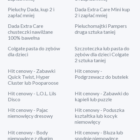
Pieluchy Dada, kup 2 i
Dada Extra Care Mini kup
zapłać mniej
2 i zapłać mniej
Dada Extra Care
Pieluchomajtki Pampers
chusteczki nawilżane
druga sztuka taniej
100% bawełna
Colgate pasta do zębów
Szczoteczka lub pasta do
dla dzieci
zębów dla dzieci Colgate
2 sztuka taniej
Hit cenowy - Zabawki
Hit cenowy -
Quick Twist, Hyper
Podgrzewacz do butelek
Cluster lub Pooparoose
Hit cenowy - L.O.L. Lils
Hit cenowy - Zabawki do
Disco
kąpieli lub puzzle
Hit cenowy - Pajac
Hit cenowy - Poduszka
niemowlęcy dresowy
kształtka lub kocyk
niemowlęcy
Hit cenowy - Body
Hit cenowy - Bluza lub
niemowlęce z długim
spodnie niemowlęce