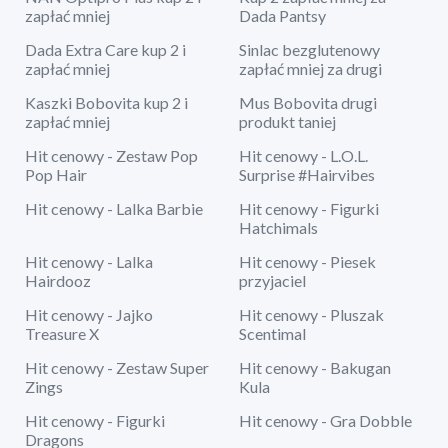
zapłać mniej
Dada Pantsy
Dada Extra Care kup 2 i
Sinlac bezglutenowy
zapłać mniej
zapłać mniej za drugi
Kaszki Bobovita kup 2 i
Mus Bobovita drugi
zapłać mniej
produkt taniej
Hit cenowy - Zestaw Pop
Hit cenowy - L.O.L.
Pop Hair
Surprise #Hairvibes
Hit cenowy - Lalka Barbie
Hit cenowy - Figurki
Hatchimals
Hit cenowy - Lalka
Hit cenowy - Piesek
Hairdooz
przyjaciel
Hit cenowy - Jajko
Hit cenowy - Pluszak
Treasure X
Scentimal
Hit cenowy - Zestaw Super
Hit cenowy - Bakugan
Zings
Kula
Hit cenowy - Figurki
Hit cenowy - Gra Dobble
Dragons