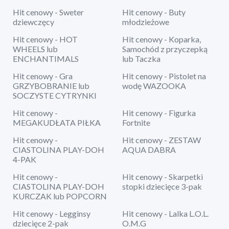
Hit cenowy - Sweter
Hit cenowy - Buty
dziewczęcy
młodzieżowe
Hit cenowy - HOT
Hit cenowy - Koparka,
WHEELS lub
Samochód z przyczepką
ENCHANTIMALS
lub Taczka
Hit cenowy - Gra
Hit cenowy - Pistolet na
GRZYBOBRANIE lub
wodę WAZOOKA
SOCZYSTE CYTRYNKI
Hit cenowy -
Hit cenowy - Figurka
MEGAKUDŁATA PIŁKA
Fortnite
Hit cenowy -
Hit cenowy - ZESTAW
CIASTOLINA PLAY-DOH
AQUA DABRA
4-PAK
Hit cenowy -
Hit cenowy - Skarpetki
CIASTOLINA PLAY-DOH
stopki dziecięce 3-pak
KURCZAK lub POPCORN
Hit cenowy - Legginsy
Hit cenowy - Lalka L.O.L.
dziecięce 2-pak
O.M.G