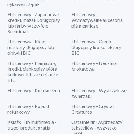
rękawem 2-pak
Hit cenowy - Zapachowe
Hit cenowy -
kredki, mazaki, długopisy
Wymazywalne akcesoria
lub farby w sztyfcie
piśmiennicze
Scentimals
Hit cenowy - Kleje,
Hit cenowy - Gumki,
markery, długopisy lub
długopisy lub korektory
ołówki BIC
BIC
Hit cenowy - Flamastry,
Hit cenowy - Neo-lina
kredki, cienkopisy, pióra
brokatowa
kulkowe lub zakreślacze
BIC
Hit cenowy - Kula śnieżna
Hit cenowy - Wystrzałowe
zwierzaki
Hit cenowy - Pojazd
Hit cenowy - Crystal
ratunkowy
Creatures
Książki lub multimedia -
Ostatnie dni wyprzedaży
trzeci produkt gratis
tekstyliów - wszystko
-50%