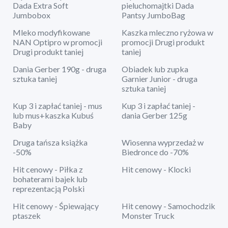
Dada Extra Soft
pieluchomajtki Dada
Jumbobox
Pantsy JumboBag
Mleko modyfikowane
Kaszka mleczno ryżowa w
NAN Optipro w promocji
promocji Drugi produkt
Drugi produkt taniej
taniej
Dania Gerber 190g - druga
Obiadek lub zupka
sztuka taniej
Garnier Junior - druga
sztuka taniej
Kup 3 i zapłać taniej - mus
Kup 3 i zapłać taniej -
lub mus+kaszka Kubuś
dania Gerber 125g
Baby
Druga tańsza książka
Wiosenna wyprzedaż w
-50%
Biedronce do -70%
Hit cenowy - Piłka z
Hit cenowy - Klocki
bohaterami bajek lub
reprezentacją Polski
Hit cenowy - Śpiewający
Hit cenowy - Samochodzik
ptaszek
Monster Truck