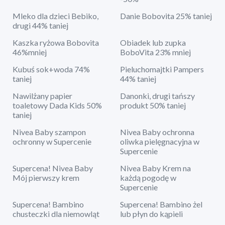
Mleko dla dzieci Bebiko,
Danie Bobovita 25% taniej
drugi 44% taniej
Kaszka ryżowa Bobovita
Obiadek lub zupka
46%mniej
BoboVita 23% mniej
Kubuś sok+woda 74%
Pieluchomajtki Pampers
taniej
44% taniej
Nawilżany papier
Danonki, drugi tańszy
toaletowy Dada Kids 50%
produkt 50% taniej
taniej
Nivea Baby szampon
Nivea Baby ochronna
ochronny w Supercenie
oliwka pielęgnacyjna w
Supercenie
Supercena! Nivea Baby
Nivea Baby Krem na
Mój pierwszy krem
każdą pogodę w
Supercenie
Supercena! Bambino
Supercena! Bambino żel
chusteczki dla niemowląt
lub płyn do kąpieli