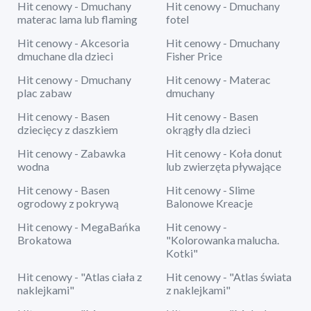
Hit cenowy - Dmuchany
Hit cenowy - Dmuchany
materac lama lub flaming
fotel
Hit cenowy - Akcesoria
Hit cenowy - Dmuchany
dmuchane dla dzieci
Fisher Price
Hit cenowy - Dmuchany
Hit cenowy - Materac
plac zabaw
dmuchany
Hit cenowy - Basen
Hit cenowy - Basen
dziecięcy z daszkiem
okrągły dla dzieci
Hit cenowy - Zabawka
Hit cenowy - Koła donut
wodna
lub zwierzęta pływające
Hit cenowy - Basen
Hit cenowy - Slime
ogrodowy z pokrywą
Balonowe Kreacje
Hit cenowy - MegaBańka
Hit cenowy -
Brokatowa
"Kolorowanka malucha.
Kotki"
Hit cenowy - "Atlas ciała z
Hit cenowy - "Atlas świata
naklejkami"
z naklejkami"