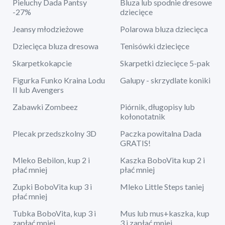
Pieluchy Dada Pantsy
Bluza lub spodnie dresowe
-27%
dziecięce
Jeansy młodzieżowe
Polarowa bluza dziecięca
Dziecięca bluza dresowa
Tenisówki dziecięce
Skarpetkokapcie
Skarpetki dziecięce 5-pak
Figurka Funko Kraina Lodu
Galupy - skrzydlate koniki
II lub Avengers
Zabawki Zombeez
Piórnik, długopisy lub
kołonotatnik
Plecak przedszkolny 3D
Paczka powitalna Dada
GRATIS!
Mleko Bebilon, kup 2 i
Kaszka BoboVita kup 2 i
płać mniej
płać mniej
Zupki BoboVita kup 3 i
Mleko Little Steps taniej
płać mniej
Tubka BoboVita, kup 3 i
Mus lub mus+kaszka, kup
zapłać mniej
3 i zapłać mniej