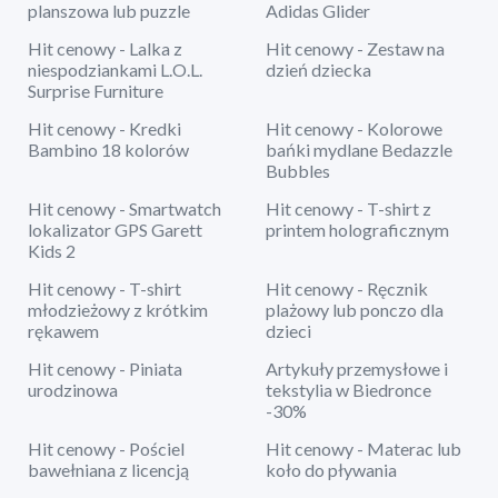
planszowa lub puzzle
Adidas Glider
Hit cenowy - Lalka z
Hit cenowy - Zestaw na
niespodziankami L.O.L.
dzień dziecka
Surprise Furniture
Hit cenowy - Kredki
Hit cenowy - Kolorowe
Bambino 18 kolorów
bańki mydlane Bedazzle
Bubbles
Hit cenowy - Smartwatch
Hit cenowy - T-shirt z
lokalizator GPS Garett
printem holograficznym
Kids 2
Hit cenowy - T-shirt
Hit cenowy - Ręcznik
młodzieżowy z krótkim
plażowy lub ponczo dla
rękawem
dzieci
Hit cenowy - Piniata
Artykuły przemysłowe i
urodzinowa
tekstylia w Biedronce
-30%
Hit cenowy - Pościel
Hit cenowy - Materac lub
bawełniana z licencją
koło do pływania