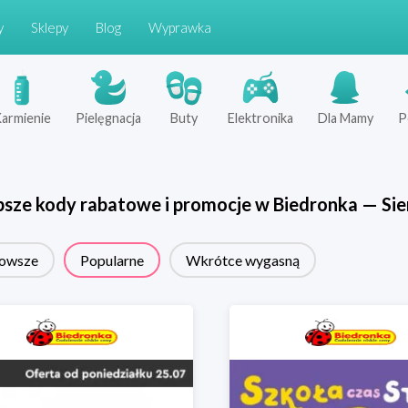
y
Sklepy
Blog
Wyprawka
armienie
Pielęgnacja
Buty
Elektronika
Dla Mamy
P
psze kody rabatowe i promocje w
Biedronka
—
Sie
owsze
Popularne
Wkrótce wygasną