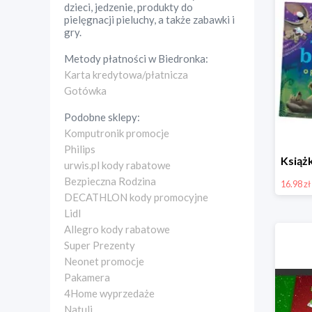
dzieci, jedzenie, produkty do
pielęgnacji pieluchy, a także zabawki i
gry.
Metody płatności w
Biedronka
:
Karta kredytowa/płatnicza
Gotówka
Podobne sklepy:
Komputronik promocje
Philips
urwis.pl kody rabatowe
Bezpieczna Rodzina
16.98 zł
DECATHLON kody promocyjne
Lidl
Allegro kody rabatowe
Super Prezenty
Neonet promocje
Pakamera
4Home wyprzedaże
Natuli