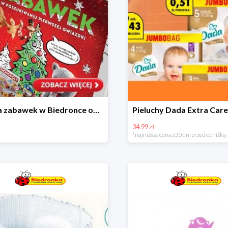
Kraina zabawek w Biedronce od 19,99 zł
34.99 zł
*najniższa cena z 30 dni przed obniżką