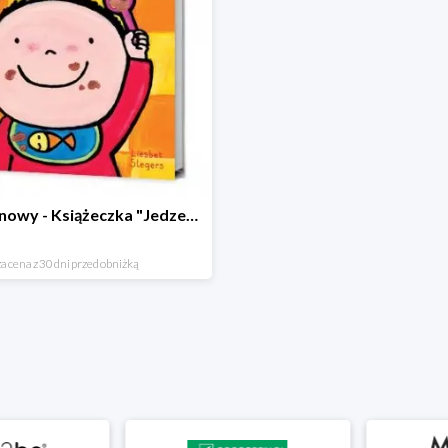
Hit cenowy - Książeczka "Jedzenie"
a cena z 30 dni przed obniżką