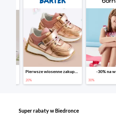
Sezonowe obniżki do -50% w Zalando
Pierwsze wiosenne zakupy -20%
-30% na wsz
20%
30%
Super rabaty w Biedronce