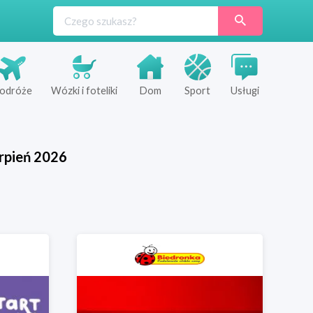
odróże
Wózki i foteliki
Dom
Sport
Usługi
rpień
2026