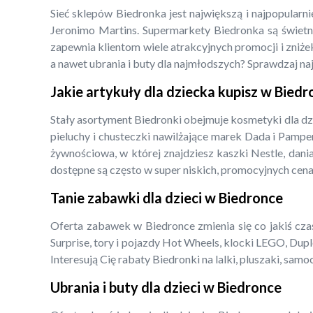
Sieć sklepów Biedronka jest największą i najpopularn
Jeronimo Martins. Supermarkety Biedronka są świetny
zapewnia klientom wiele atrakcyjnych promocji i zniżek
a nawet ubrania i buty dla najmłodszych? Sprawdzaj na
Jakie artykuły dla dziecka kupisz w Bied
Stały asortyment Biedronki obejmuje kosmetyki dla dz
pieluchy i chusteczki nawilżające marek Dada i Pampe
żywnościowa, w której znajdziesz kaszki Nestle, dani
dostępne są często w super niskich, promocyjnych cena
Tanie zabawki dla dzieci w Biedronce
Oferta zabawek w Biedronce zmienia się co jakiś czas,
Surprise, tory i pojazdy Hot Wheels, klocki LEGO, Dupl
Interesują Cię rabaty Biedronki na lalki, pluszaki, s
Ubrania i buty dla dzieci w Biedronce