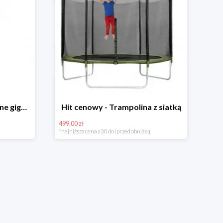
Hit cenowy - Bańki mydlane gigant lub płyn uzupełniający
Hit cenowy - Trampolina z siatką
499.00 zł
*najniższa cena z 30 dni przed obniżką