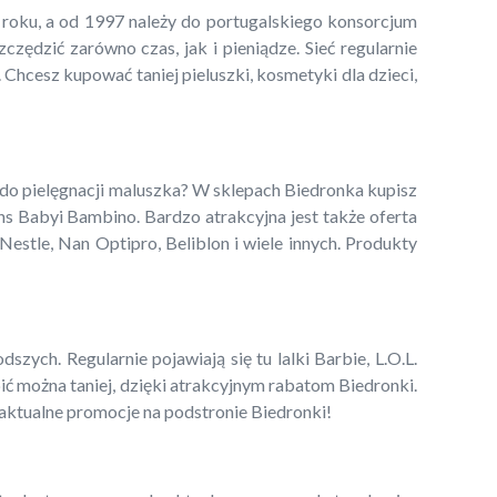
5 roku, a od 1997 należy do portugalskiego konsorcjum
ędzić zarówno czas, jak i pieniądze. Sieć regularnie
 Chcesz kupować taniej pieluszki, kosmetyki dla dzieci,
 do pielęgnacji maluszka? W sklepach Biedronka kupisz
ns Babyi Bambino. Bardzo atrakcyjna jest także oferta
estle, Nan Optipro, Beliblon i wiele innych. Produkty
zych. Regularnie pojawiają się tu lalki Barbie, L.O.L.
pić można taniej, dzięki atrakcyjnym rabatom Biedronki.
 aktualne promocje na podstronie Biedronki!