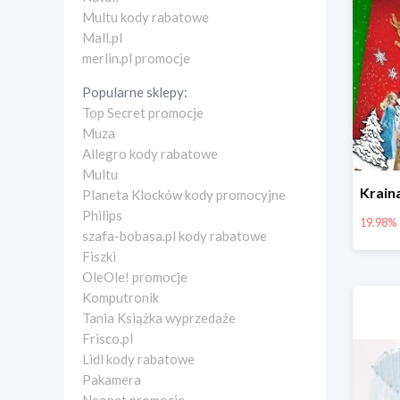
Multu kody rabatowe
Mall.pl
merlin.pl promocje
Popularne sklepy:
Top Secret promocje
Muza
Allegro kody rabatowe
Multu
Planeta Klocków kody promocyjne
Philips
19.98%
szafa-bobasa.pl kody rabatowe
Fiszki
OleOle! promocje
Komputronik
Tania Książka wyprzedaże
Frisco.pl
Lidl kody rabatowe
Pakamera