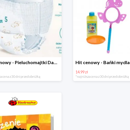
Hit cenowy - Pieluchomajtki Dada Pants
14.99 zł
a cena z 30 dni przed obniżką
*najniższa cena z 30 dni przed obniżką