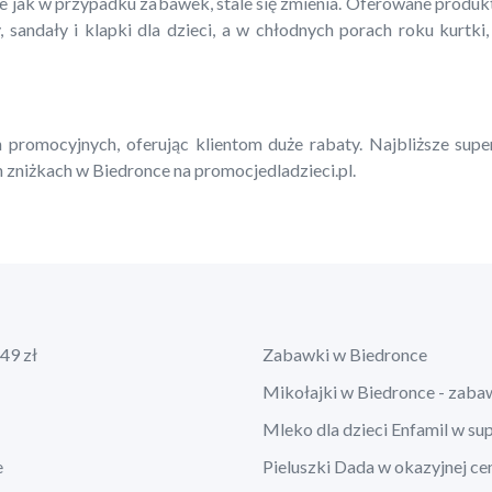
ie jak w przypadku zabawek, stale się zmienia. Oferowane produ
, sandały i klapki dla dzieci, a w chłodnych porach roku kurtki,
 promocyjnych, oferując klientom duże rabaty. Najbliższe supe
 zniżkach w Biedronce na promocjedladzieci.pl.
49 zł
Zabawki w Biedronce
Mikołajki w Biedronce - zaba
Mleko dla dzieci Enfamil w su
e
Pieluszki Dada w okazyjnej ce