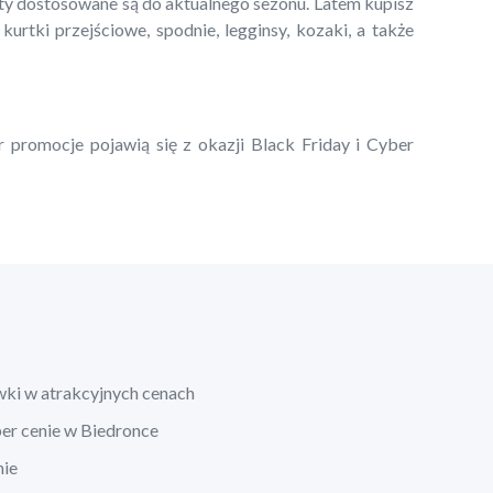
kty dostosowane są do aktualnego sezonu. Latem kupisz
 kurtki przejściowe, spodnie, legginsy, kozaki, a także
r promocje pojawią się z okazji Black Friday i Cyber
wki w atrakcyjnych cenach
per cenie w Biedronce
nie