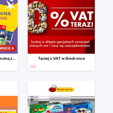
Skompletuj wyprawkę szkolną z Biedronką od 4,99 zł
Taniej o VAT w Biedronce
23%