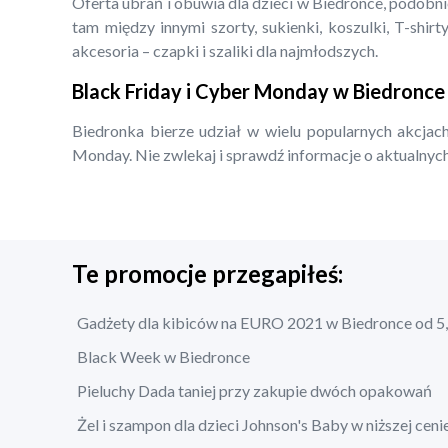
Oferta ubrań i obuwia dla dzieci w Biedronce, podobn
tam między innymi szorty, sukienki, koszulki, T-shirty
akcesoria – czapki i szaliki dla najmłodszych.
Black Friday i Cyber Monday w Biedronce
Biedronka bierze udział w wielu popularnych akcjach
Monday. Nie zwlekaj i sprawdź informacje o aktualnych
Te promocje przegapiłeś:
Gadżety dla kibiców na EURO 2021 w Biedronce od 5,
Black Week w Biedronce
Pieluchy Dada taniej przy zakupie dwóch opakowań
Żel i szampon dla dzieci Johnson's Baby w niższej ceni