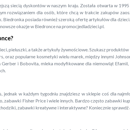
iejszą siecią dyskontów w naszym kraju. Została otwarta w 199
m rozwiązaniem dla osób, które chcą w trakcie zakupów zaoszcz
. Biedronka posiada również szeroką ofertę artykułów dla dzieci.
jnowsze okazje w Biedronce na promocjedladzieci.pl.
ronce?
ieci, pieluszki, a także artykuły żywnościowe. Szukasz produktów
rs, oraz popularne kosmetyki wielu marek, między innymi Johnso
a Gerber i Bobovita, mleka modyfikowane dla niemowląt Efamil, N
ch.
 jednak w każdym tygodniu znajdziesz w sklepie coś dla najmłods
o, zabawki Fisher Price i wiele innych. Bardzo często zabawki ku
amochodziki, zabawki kreatywne i interaktywne? Koniecznie sprawdź