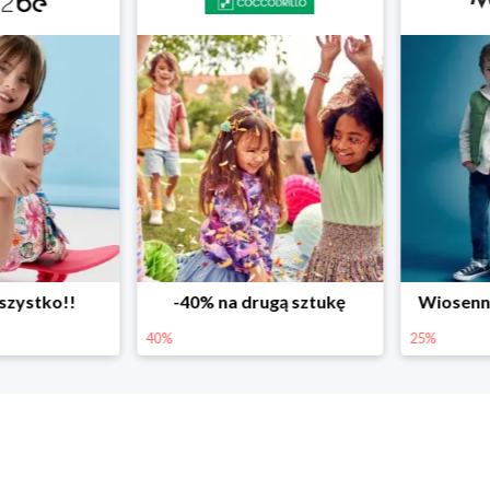
ystko!!
-40% na drugą sztukę
Wiosenne r
40%
25%