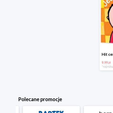
9.99 zł
*najniższ
Polecane promocje