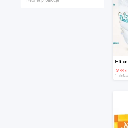
Neonet promocje
28.99 zł
*najniższ