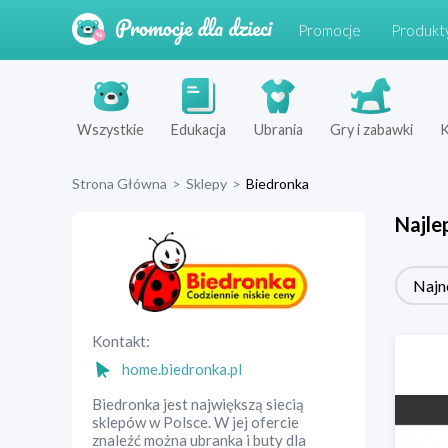
Promocje
Produkt
Wszystkie
Edukacja
Ubrania
Gry i zabawki
K
Strona Główna
>
Sklepy
>
Biedronka
Najle
Najn
Kontakt:
home.biedronka.pl
Biedronka jest największą siecią
sklepów w Polsce. W jej ofercie
znaleźć można ubranka i buty dla