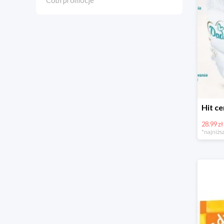
Cobi promocje
28.99 zł
*najniższ