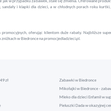
ie jak w przypadku zabawek, stale się zmienia. Oferowane produ
, sandały i klapki dla dzieci, a w chłodnych porach roku kurtki,
 promocyjnych, oferując klientom duże rabaty. Najbliższe supe
 zniżkach w Biedronce na promocjedladzieci.pl.
49 zł
Zabawki w Biedronce
Mikołajki w Biedronce - zaba
Mleko dla dzieci Enfamil w su
e
Pieluszki Dada w okazyjnej ce