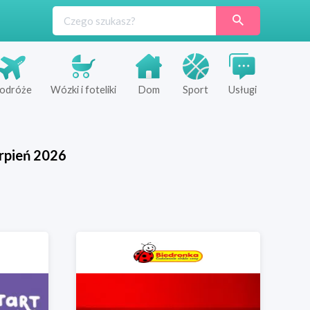
odróże
Wózki i foteliki
Dom
Sport
Usługi
rpień
2026