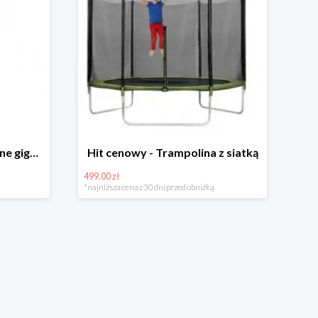
Hit cenowy - Bańki mydlane gigant lub płyn uzupełniający
Hit cenowy - Trampolina z siatką
499.00 zł
*najniższa cena z 30 dni przed obniżką