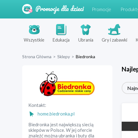
Promocje
Produkt
Wszystkie
Edukacja
Ubrania
Gry i zabawki
K
Strona Główna
>
Sklepy
>
Biedronka
Najle
Najn
Kontakt:
home.biedronka.pl
Biedronka jest największą siecią
sklepów w Polsce. W jej ofercie
znaleźć można ubranka i buty dla