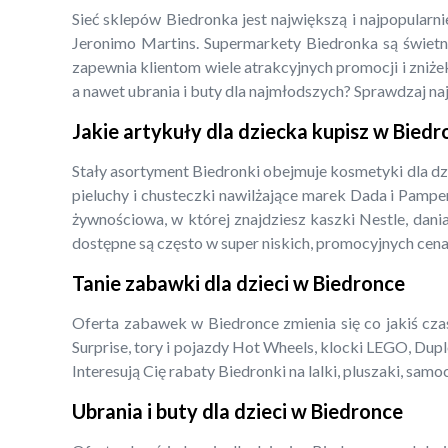
Sieć sklepów Biedronka jest największą i najpopularn
Jeronimo Martins. Supermarkety Biedronka są świetny
zapewnia klientom wiele atrakcyjnych promocji i zniżek
a nawet ubrania i buty dla najmłodszych? Sprawdzaj na
Jakie artykuły dla dziecka kupisz w Bied
Stały asortyment Biedronki obejmuje kosmetyki dla dz
pieluchy i chusteczki nawilżające marek Dada i Pampe
żywnościowa, w której znajdziesz kaszki Nestle, dani
dostępne są często w super niskich, promocyjnych cena
Tanie zabawki dla dzieci w Biedronce
Oferta zabawek w Biedronce zmienia się co jakiś czas,
Surprise, tory i pojazdy Hot Wheels, klocki LEGO, Dupl
Interesują Cię rabaty Biedronki na lalki, pluszaki, s
Ubrania i buty dla dzieci w Biedronce