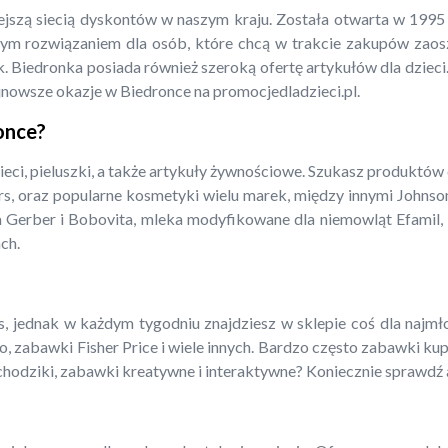
iejszą siecią dyskontów w naszym kraju. Została otwarta w 199
m rozwiązaniem dla osób, które chcą w trakcie zakupów zaoszcz
. Biedronka posiada również szeroką ofertę artykułów dla dzieci.
jnowsze okazje w Biedronce na promocjedladzieci.pl.
ronce?
ieci, pieluszki, a także artykuły żywnościowe. Szukasz produktów
rs, oraz popularne kosmetyki wielu marek, między innymi Johnso
a Gerber i Bobovita, mleka modyfikowane dla niemowląt Efamil, N
ch.
 jednak w każdym tygodniu znajdziesz w sklepie coś dla najmłods
o, zabawki Fisher Price i wiele innych. Bardzo często zabawki ku
amochodziki, zabawki kreatywne i interaktywne? Koniecznie sprawdź