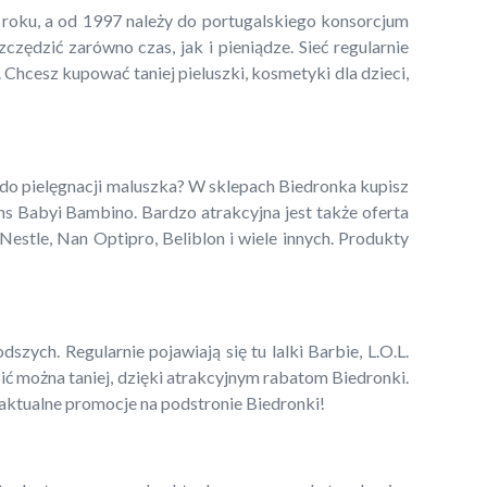
5 roku, a od 1997 należy do portugalskiego konsorcjum
ędzić zarówno czas, jak i pieniądze. Sieć regularnie
 Chcesz kupować taniej pieluszki, kosmetyki dla dzieci,
 do pielęgnacji maluszka? W sklepach Biedronka kupisz
ns Babyi Bambino. Bardzo atrakcyjna jest także oferta
estle, Nan Optipro, Beliblon i wiele innych. Produkty
zych. Regularnie pojawiają się tu lalki Barbie, L.O.L.
pić można taniej, dzięki atrakcyjnym rabatom Biedronki.
 aktualne promocje na podstronie Biedronki!