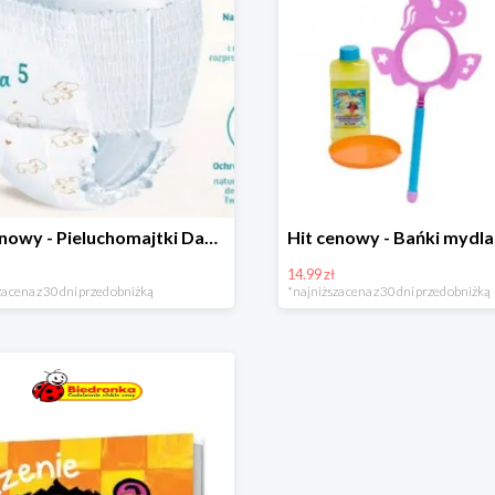
Hit cenowy - Pieluchomajtki Dada Pants
14.99 zł
a cena z 30 dni przed obniżką
*najniższa cena z 30 dni przed obniżką