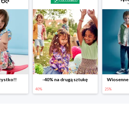
ystko!!
-40% na drugą sztukę
Wiosenne r
40%
25%