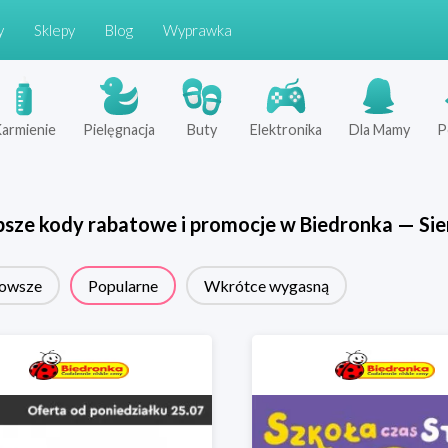
y
Sklepy
Blog
Wyprawka
armienie
Pielęgnacja
Buty
Elektronika
Dla Mamy
P
psze kody rabatowe i promocje w
Biedronka
—
Sie
owsze
Popularne
Wkrótce wygasną