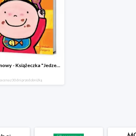
Hit cenowy - Książeczka "Jedzenie"
a cena z 30 dni przed obniżką