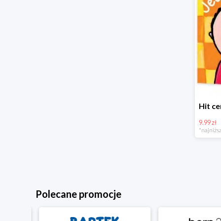
9.99 zł
*najniższ
Polecane promocje