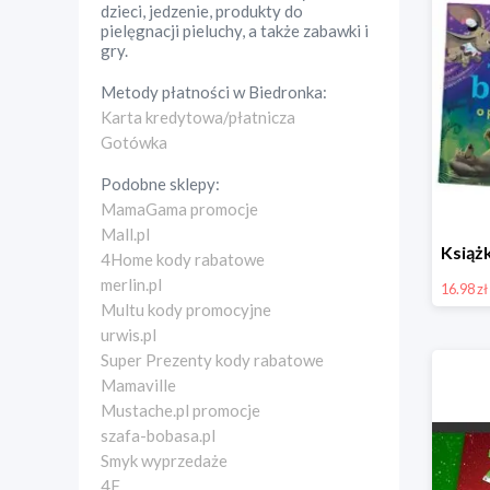
dzieci, jedzenie, produkty do
pielęgnacji pieluchy, a także zabawki i
gry.
Metody płatności w
Biedronka
:
Karta kredytowa/płatnicza
Gotówka
Podobne sklepy:
MamaGama promocje
Mall.pl
4Home kody rabatowe
merlin.pl
16.98 zł
Multu kody promocyjne
urwis.pl
Super Prezenty kody rabatowe
Mamaville
Mustache.pl promocje
szafa-bobasa.pl
Smyk wyprzedaże
4F