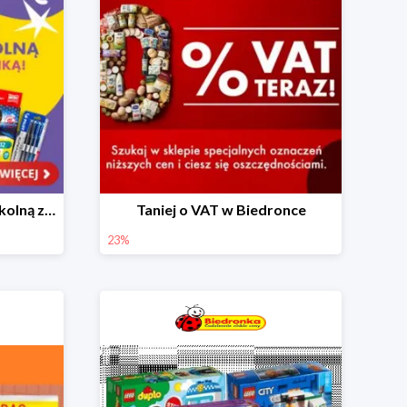
Skompletuj wyprawkę szkolną z Biedronką od 4,99 zł
Taniej o VAT w Biedronce
23%