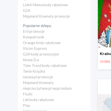
Link4 Mama kody rabatowe
G2A
Majaland Kownaty promocje
Popularne sklepy:
Erli promocje
Komputronik
Orange kody rabatowe
Vision Express
G2A kody promocyjne
Nowa Era
19.98%
Time Trend kody rabatowe
Tania Książka
nazwa.pl promocje
Majaland Kownaty
nieprzeczytane.pl wyprzedaże
Fiszki
Lidl kody rabatowe
Play