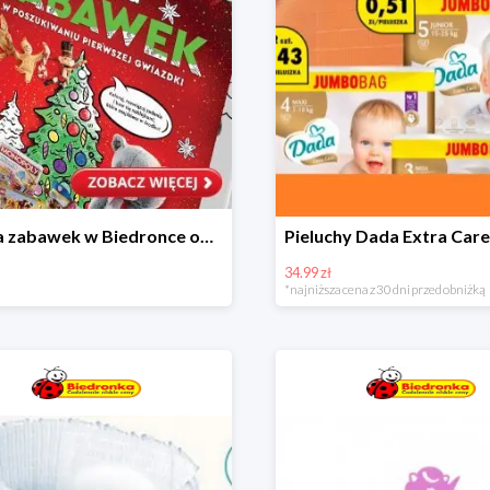
Kraina zabawek w Biedronce od 19,99 zł
34.99 zł
*najniższa cena z 30 dni przed obniżką