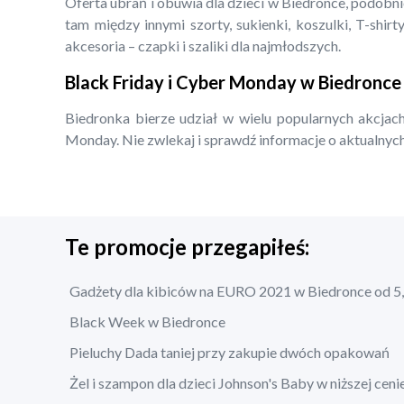
Oferta ubrań i obuwia dla dzieci w Biedronce, podobn
tam między innymi szorty, sukienki, koszulki, T-shirty
akcesoria – czapki i szaliki dla najmłodszych.
Black Friday i Cyber Monday w Biedronce
Biedronka bierze udział w wielu popularnych akcjach
Monday. Nie zwlekaj i sprawdź informacje o aktualnych
Te promocje przegapiłeś:
Gadżety dla kibiców na EURO 2021 w Biedronce od 5,
Black Week w Biedronce
Pieluchy Dada taniej przy zakupie dwóch opakowań
Żel i szampon dla dzieci Johnson's Baby w niższej ceni