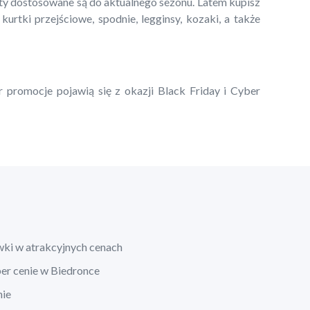
kty dostosowane są do aktualnego sezonu. Latem kupisz
 kurtki przejściowe, spodnie, legginsy, kozaki, a także
r promocje pojawią się z okazji Black Friday i Cyber
wki w atrakcyjnych cenach
per cenie w Biedronce
nie