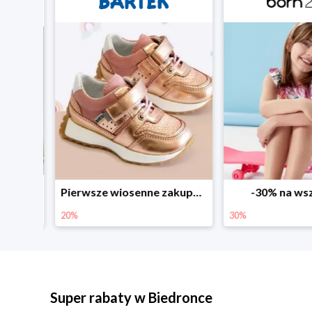
Sezonowe obniżki do -50% w Zalando
Pierwsze wiosenne zakupy -20%
-30% na wsz
20%
30%
Super rabaty w Biedronce