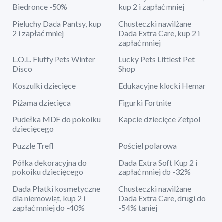
Biedronce -50%
kup 2 i zapłać mniej
Pieluchy Dada Pantsy, kup
Chusteczki nawilżane
2 i zapłać mniej
Dada Extra Care, kup 2 i
zapłać mniej
L.O.L. Fluffy Pets Winter
Lucky Pets Littlest Pet
Disco
Shop
Koszulki dziecięce
Edukacyjne klocki Hemar
Piżama dziecięca
Figurki Fortnite
Pudełka MDF do pokoiku
Kapcie dziecięce Zetpol
dziecięcego
Puzzle Trefl
Pościel polarowa
Półka dekoracyjna do
Dada Extra Soft Kup 2 i
pokoiku dziecięcego
zapłać mniej do -32%
Dada Płatki kosmetyczne
Chusteczki nawilżane
dla niemowląt, kup 2 i
Dada Extra Care, drugi do
zapłać mniej do -40%
-54% taniej