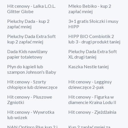
Hit cenowy - Lalka L.O.L.
Mleko Bebiko - kup 2
Glitter Globe
zapłać mniej
Pieluchy Dada - kup 2
3+1 gratis Słoiczki i musy
zapłać mniej
HIPP
Pieluchy Dada Extra Soft
HIPP BIO Combiotik 2
kup 2 zapłać mniej
lub 3 - drugi produkt taniej
Dada Kids nawilżany
Pieluchy Dada Extra Soft
papier totaletowy
XL drugi taniej
Płyn do kąpieli lub
Kaszka Nestle taniej
szampon Johnson's Baby
Hit cenowy - Szorty
Hit cenowy - Legginsy
chłopięce lub dziewczęce
dziewczęce 2-pak
Hit cenowy - Pluszowe
Hit cenowy - Figurka w
Zgniotki
diamencie Kraina Lodu II
Hit cenowy - Wywrotka
Hit cenowy - Zjeżdżalnia
lub wózek
NAN Optipro Plus kup 2 i
Kup 2 zapłać mniej za