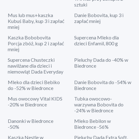
sztuki
Mus lub mus+kaszka
Danie Bobovita, kup 3 i
Kubuś Baby, kup 3 i zapłać
zapłać mniej
mniej
Kaszka Bobobovita
Supercena Mleko dla
Porcja zbóż, kup 2 i zapłać
dzieci Enfamil, 800 g
mniej
Supercena Chusteczki
Pieluchy Dada do -40% w
nawilżane dla dzieci i
Biedronce
niemowląt Dada Everyday
Mleko dla dzieci Bebiko
Danie Bobovita do -54% w
do -52% w Biedronce
Biedronce
Mus owocowy Vital KIDS
Tubka owocowo-
-20% w Biedronce
warzywna Bobovita do
-24% w Biedronce
Danonki w Biedronce
Mleko Bebilon w
-50%
Biedronce -56%
Kaszka Nestle w
Pieluchy Dada Extra Soft,