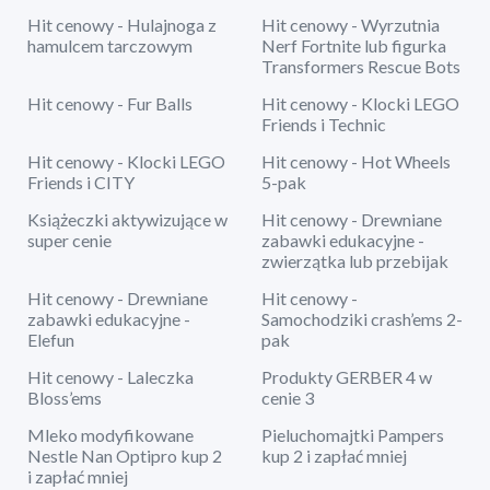
Hit cenowy - Hulajnoga z
Hit cenowy - Wyrzutnia
hamulcem tarczowym
Nerf Fortnite lub figurka
Transformers Rescue Bots
Hit cenowy - Fur Balls
Hit cenowy - Klocki LEGO
Friends i Technic
Hit cenowy - Klocki LEGO
Hit cenowy - Hot Wheels
Friends i CITY
5-pak
Książeczki aktywizujące w
Hit cenowy - Drewniane
super cenie
zabawki edukacyjne -
zwierzątka lub przebijak
Hit cenowy - Drewniane
Hit cenowy -
zabawki edukacyjne -
Samochodziki crash’ems 2-
Elefun
pak
Hit cenowy - Laleczka
Produkty GERBER 4 w
Bloss’ems
cenie 3
Mleko modyfikowane
Pieluchomajtki Pampers
Nestle Nan Optipro kup 2
kup 2 i zapłać mniej
i zapłać mniej