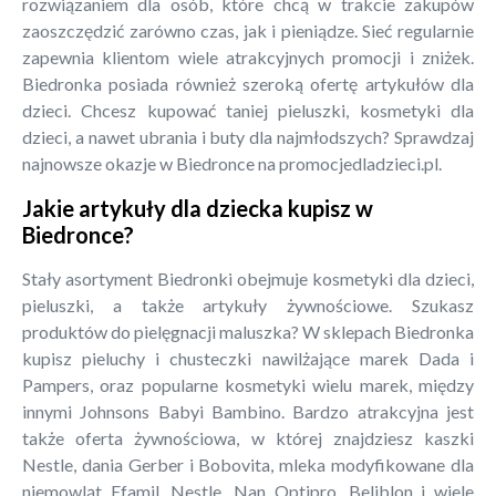
rozwiązaniem dla osób, które chcą w trakcie zakupów
zaoszczędzić zarówno czas, jak i pieniądze. Sieć regularnie
zapewnia klientom wiele atrakcyjnych promocji i zniżek.
Biedronka posiada również szeroką ofertę artykułów dla
dzieci. Chcesz kupować taniej pieluszki, kosmetyki dla
dzieci, a nawet ubrania i buty dla najmłodszych? Sprawdzaj
najnowsze okazje w Biedronce na promocjedladzieci.pl.
Jakie artykuły dla dziecka kupisz w
Biedronce?
Stały asortyment Biedronki obejmuje kosmetyki dla dzieci,
pieluszki, a także artykuły żywnościowe. Szukasz
produktów do pielęgnacji maluszka? W sklepach Biedronka
kupisz pieluchy i chusteczki nawilżające marek Dada i
Pampers, oraz popularne kosmetyki wielu marek, między
innymi Johnsons Babyi Bambino. Bardzo atrakcyjna jest
także oferta żywnościowa, w której znajdziesz kaszki
Nestle, dania Gerber i Bobovita, mleka modyfikowane dla
niemowląt Efamil, Nestle, Nan Optipro, Beliblon i wiele