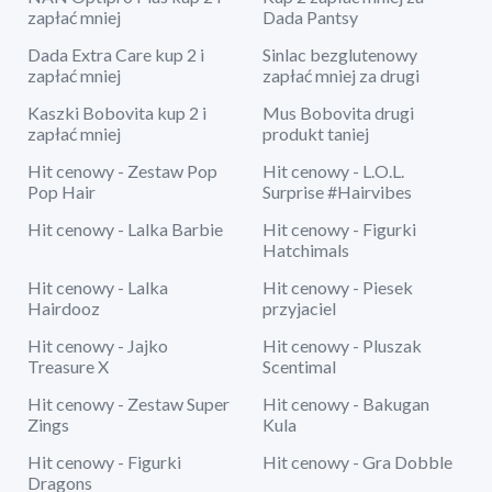
zapłać mniej
Dada Pantsy
Dada Extra Care kup 2 i
Sinlac bezglutenowy
zapłać mniej
zapłać mniej za drugi
Kaszki Bobovita kup 2 i
Mus Bobovita drugi
zapłać mniej
produkt taniej
Hit cenowy - Zestaw Pop
Hit cenowy - L.O.L.
Pop Hair
Surprise #Hairvibes
Hit cenowy - Lalka Barbie
Hit cenowy - Figurki
Hatchimals
Hit cenowy - Lalka
Hit cenowy - Piesek
Hairdooz
przyjaciel
Hit cenowy - Jajko
Hit cenowy - Pluszak
Treasure X
Scentimal
Hit cenowy - Zestaw Super
Hit cenowy - Bakugan
Zings
Kula
Hit cenowy - Figurki
Hit cenowy - Gra Dobble
Dragons