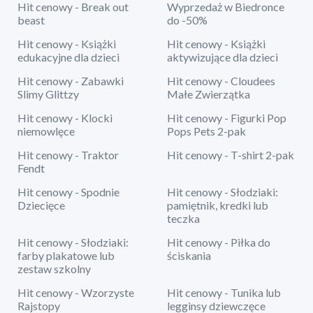
Hit cenowy - Break out
Wyprzedaż w Biedronce
beast
do -50%
Hit cenowy - Książki
Hit cenowy - Książki
edukacyjne dla dzieci
aktywizujące dla dzieci
Hit cenowy - Zabawki
Hit cenowy - Cloudees
Slimy Glittzy
Małe Zwierzątka
Hit cenowy - Klocki
Hit cenowy - Figurki Pop
niemowlęce
Pops Pets 2-pak
Hit cenowy - Traktor
Hit cenowy - T-shirt 2-pak
Fendt
Hit cenowy - Spodnie
Hit cenowy - Słodziaki:
Dziecięce
pamiętnik, kredki lub
teczka
Hit cenowy - Słodziaki:
Hit cenowy - Piłka do
farby plakatowe lub
ściskania
zestaw szkolny
Hit cenowy - Wzorzyste
Hit cenowy - Tunika lub
Rajstopy
legginsy dziewczęce