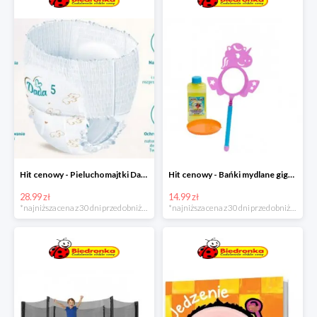
Hit cenowy - Pieluchomajtki Dada Pants
Hit cenowy - Bańki mydlane gigant lub płyn uzupełniający
28.99 zł
14.99 zł
*najniższa cena z 30 dni przed obniżką
*najniższa cena z 30 dni przed obniżką