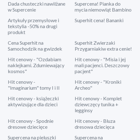
Dada chusteczki nawilżane
Supercena! Pianka do
w Supercenie
mycia niemowląt Bambino
Artykuły przemysłowe i
Superhit cena! Bananki
tekstylia -50% na drugi
produkt
Cena Superhit na
Superhit Zwierzaki
Samochodzik na gwizdek
Przygarniakiw extra cenie!
Hit cenowy - "Ozdabiam
Hit cenowy - "Misia i jej
naklejkami. Zdumiewający
mali pacjenci. Deszczowy
kosmos"
pacjent"
Hit cenowy -
Hit cenowy - "Kroniki
"Imaginarium" tomy I i II
Archeo"
Hit cenowy - książeczki
Hit cenowy - Komplet
aktywizujące dla dzieci
dziewczęcy tunika +
legginsy
Hit cenowy - Spodnie
Hit cenowy - Bluza
dresowe dziecięce
dresowa dziecięca
Supercena na pieluszki
Supercena na