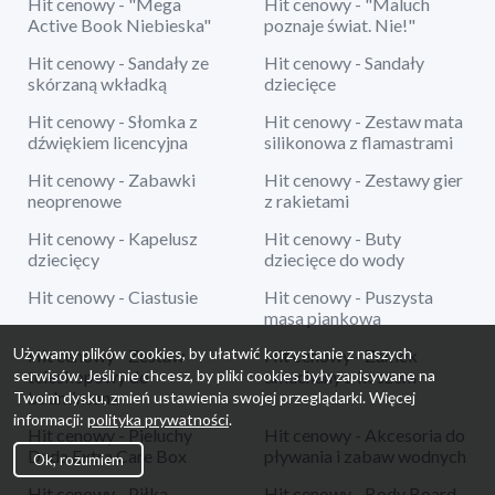
Hit cenowy - "Mega
Hit cenowy - "Maluch
Active Book Niebieska"
poznaje świat. Nie!"
Hit cenowy - Sandały ze
Hit cenowy - Sandały
skórzaną wkładką
dziecięce
Hit cenowy - Słomka z
Hit cenowy - Zestaw mata
dźwiękiem licencyjna
silikonowa z flamastrami
Hit cenowy - Zabawki
Hit cenowy - Zestawy gier
neoprenowe
z rakietami
Hit cenowy - Kapelusz
Hit cenowy - Buty
dziecięcy
dziecięce do wody
Hit cenowy - Ciastusie
Hit cenowy - Puszysta
masa piankowa
Używamy plików cookies, by ułatwić korzystanie z naszych
Hit cenowy - Zestaw
Hit cenowy - Zamek
serwisów. Jeśli nie chcesz, by pliki cookies były zapisywane na
teleskopowy do
dmuchany z koszem
badmintona
Twoim dysku, zmień ustawienia swojej przeglądarki. Więcej
informacji:
polityka prywatności
.
Hit cenowy - Pieluchy
Hit cenowy - Akcesoria do
Dada Extra Care Box
pływania i zabaw wodnych
Ok, rozumiem
Hit cenowy - Piłka
Hit cenowy - Body Board