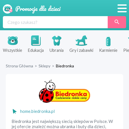
Promocje
Produkty
Sklepy
Wszystkie
Edukacja
Ubrania
Gry i zabawki
Karmienie
Pie
Blog
Strona Główna
>
Sklepy
>
Biedronka
Wyprawka
home.biedronka.pl
Biedronka jest największą siecią sklepów w Polsce. W
jej ofercie znaleźć można ubranka i buty dla dzieci,