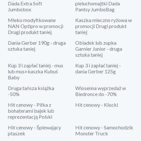
Dada Extra Soft
pieluchomajtki Dada
Jumbobox
Pantsy JumboBag
Mleko modyfikowane
Kaszka mleczno ryżowa w
NAN Optipro w promocji
promocji Drugi produkt
Drugi produkt taniej
taniej
Dania Gerber 190g - druga
Obiadek lub zupka
sztuka taniej
Garnier Junior - druga
sztuka taniej
Kup 3 i zapłać taniej - mus
Kup 3 i zapłać taniej -
lub mus+kaszka Kubuś
dania Gerber 125g
Baby
Druga tańsza książka
Wiosenna wyprzedaż w
-50%
Biedronce do -70%
Hit cenowy - Piłka z
Hit cenowy - Klocki
bohaterami bajek lub
reprezentacją Polski
Hit cenowy - Śpiewający
Hit cenowy - Samochodzik
ptaszek
Monster Truck