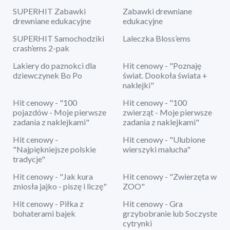
SUPERHIT Zabawki
Zabawki drewniane
drewniane edukacyjne
edukacyjne
SUPERHIT Samochodziki
Laleczka Bloss’ems
crash’ems 2-pak
Lakiery do paznokci dla
Hit cenowy - "Poznaję
dziewczynek Bo Po
świat. Dookoła świata +
naklejki"
Hit cenowy - "100
Hit cenowy - "100
pojazdów - Moje pierwsze
zwierząt - Moje pierwsze
zadania z naklejkami"
zadania z naklejkami"
Hit cenowy -
Hit cenowy - "Ulubione
"Najpiękniejsze polskie
wierszyki malucha"
tradycje"
Hit cenowy - "Jak kura
Hit cenowy - "Zwierzęta w
zniosła jajko - piszę i liczę"
ZOO"
Hit cenowy - Piłka z
Hit cenowy - Gra
bohaterami bajek
grzybobranie lub Soczyste
cytrynki