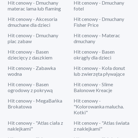
Hit cenowy - Dmuchany
Hit cenowy - Dmuchany
materac lama lub flaming
fotel
Hit cenowy - Akcesoria
Hit cenowy - Dmuchany
dmuchane dla dzieci
Fisher Price
Hit cenowy - Dmuchany
Hit cenowy - Materac
plac zabaw
dmuchany
Hit cenowy - Basen
Hit cenowy - Basen
dziecięcy z daszkiem
okrągły dla dzieci
Hit cenowy - Zabawka
Hit cenowy - Koła donut
wodna
lub zwierzęta pływające
Hit cenowy - Basen
Hit cenowy - Slime
ogrodowy z pokrywą
Balonowe Kreacje
Hit cenowy - MegaBańka
Hit cenowy -
Brokatowa
"Kolorowanka malucha.
Kotki"
Hit cenowy - "Atlas ciała z
Hit cenowy - "Atlas świata
naklejkami"
z naklejkami"