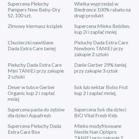
Supercena Pieluchy
Wielka wyprzedaż w
Pampers New Baby-Dry
Biedronce 100% rabatu na
S2, 100 szt.
drugi produkt
Zimowy kiermasz książek
Supercena Mleko Bebilon,
kup 2l i zapłać mniej
Chusteczki nawilżane
Pieluchy Dada Extra Care
Dada Extra Care taniej
Newborn TANIEJ przy
zakupie 2 sztuki
Pieluchy Dada Extra Care
Danie Gerber 29% taniej
Mini TANIEJ przy zakupie
przy zakupie 3 sztuk
2 sztuki
Deser w tubce Gerber
Sok lub nektar Bobo Frut
Organic kup 2 i zapłać
kup 2 i zapłać mniej.
mniej
Supercena pasta do zębów
Supercena Sok dla dzieci
dla dzieci Aquafresh
BIO Vital Fresh Kids
Supercena Pieluchy Dada
Mleko modyfikowane
Extra Care Box
Nestle Nan Optipro
TANIEJ przy zakupie 2