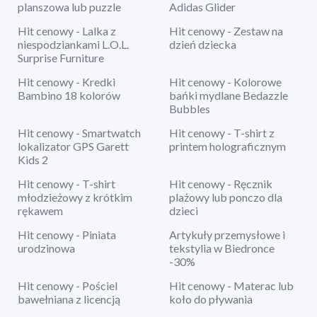
planszowa lub puzzle
Adidas Glider
Hit cenowy - Lalka z
Hit cenowy - Zestaw na
niespodziankami L.O.L.
dzień dziecka
Surprise Furniture
Hit cenowy - Kredki
Hit cenowy - Kolorowe
Bambino 18 kolorów
bańki mydlane Bedazzle
Bubbles
Hit cenowy - Smartwatch
Hit cenowy - T-shirt z
lokalizator GPS Garett
printem holograficznym
Kids 2
Hit cenowy - T-shirt
Hit cenowy - Ręcznik
młodzieżowy z krótkim
plażowy lub ponczo dla
rękawem
dzieci
Hit cenowy - Piniata
Artykuły przemysłowe i
urodzinowa
tekstylia w Biedronce
-30%
Hit cenowy - Pościel
Hit cenowy - Materac lub
bawełniana z licencją
koło do pływania