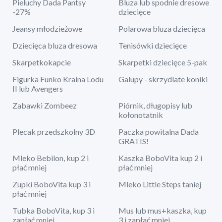
Pieluchy Dada Pantsy
Bluza lub spodnie dresowe
-27%
dziecięce
Jeansy młodzieżowe
Polarowa bluza dziecięca
Dziecięca bluza dresowa
Tenisówki dziecięce
Skarpetkokapcie
Skarpetki dziecięce 5-pak
Figurka Funko Kraina Lodu
Galupy - skrzydlate koniki
II lub Avengers
Zabawki Zombeez
Piórnik, długopisy lub
kołonotatnik
Plecak przedszkolny 3D
Paczka powitalna Dada
GRATIS!
Mleko Bebilon, kup 2 i
Kaszka BoboVita kup 2 i
płać mniej
płać mniej
Zupki BoboVita kup 3 i
Mleko Little Steps taniej
płać mniej
Tubka BoboVita, kup 3 i
Mus lub mus+kaszka, kup
zapłać mniej
3 i zapłać mniej