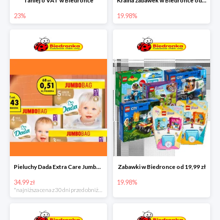
Taniej o VAT w Biedronce
Kraina zabawek w Biedronce od 19,99 zł
23%
19.98%
Pieluchy Dada Extra Care Jumbo Bag w super cenie
Zabawki w Biedronce od 19,99 zł
34.99 zł
19.98%
*najniższa cena z 30 dni przed obniżką