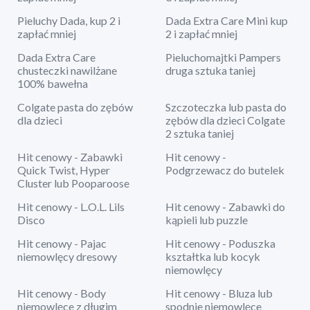
Pieluchy Dada, kup 2 i
Dada Extra Care Mini kup
zapłać mniej
2 i zapłać mniej
Dada Extra Care
Pieluchomajtki Pampers
chusteczki nawilżane
druga sztuka taniej
100% bawełna
Colgate pasta do zębów
Szczoteczka lub pasta do
dla dzieci
zębów dla dzieci Colgate
2 sztuka taniej
Hit cenowy - Zabawki
Hit cenowy -
Quick Twist, Hyper
Podgrzewacz do butelek
Cluster lub Pooparoose
Hit cenowy - L.O.L. Lils
Hit cenowy - Zabawki do
Disco
kąpieli lub puzzle
Hit cenowy - Pajac
Hit cenowy - Poduszka
niemowlęcy dresowy
kształtka lub kocyk
niemowlęcy
Hit cenowy - Body
Hit cenowy - Bluza lub
niemowlęce z długim
spodnie niemowlęce