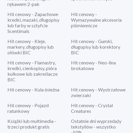
rękawem 2-pak
Hit cenowy - Zapachowe
Hit cenowy -
kredki, mazaki, długopisy
Wymazywalne akcesoria
lub farby w sztyfcie
piśmiennicze
Scentimals
Hit cenowy - Kleje,
Hit cenowy - Gumki,
markery, długopisy lub
długopisy lub korektory
ołówki BIC
BIC
Hit cenowy - Flamastry,
Hit cenowy - Neo-lina
kredki, cienkopisy, pióra
brokatowa
kulkowe lub zakreślacze
BIC
Hit cenowy - Kula śnieżna
Hit cenowy - Wystrzałowe
zwierzaki
Hit cenowy - Pojazd
Hit cenowy - Crystal
ratunkowy
Creatures
Książki lub multimedia -
Ostatnie dni wyprzedaży
trzeci produkt gratis
tekstyliów - wszystko
-50%