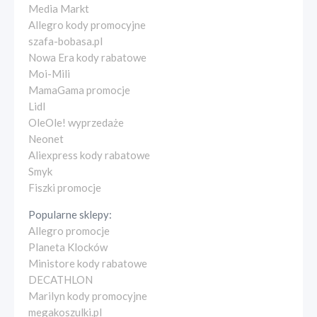
Media Markt
Allegro kody promocyjne
szafa-bobasa.pl
Nowa Era kody rabatowe
Moi-Mili
MamaGama promocje
Lidl
OleOle! wyprzedaże
Neonet
Aliexpress kody rabatowe
Smyk
Fiszki promocje
Popularne sklepy:
Allegro promocje
Planeta Klocków
Ministore kody rabatowe
DECATHLON
Marilyn kody promocyjne
megakoszulki.pl