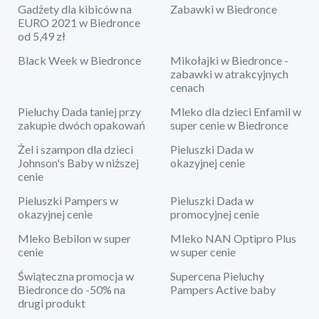
Gadżety dla kibiców na
Zabawki w Biedronce
EURO 2021 w Biedronce
od 5,49 zł
Black Week w Biedronce
Mikołajki w Biedronce -
zabawki w atrakcyjnych
cenach
Pieluchy Dada taniej przy
Mleko dla dzieci Enfamil w
zakupie dwóch opakowań
super cenie w Biedronce
Żel i szampon dla dzieci
Pieluszki Dada w
Johnson's Baby w niższej
okazyjnej cenie
cenie
Pieluszki Pampers w
Pieluszki Dada w
okazyjnej cenie
promocyjnej cenie
Mleko Bebilon w super
Mleko NAN Optipro Plus
cenie
w super cenie
Świąteczna promocja w
Supercena Pieluchy
Biedronce do -50% na
Pampers Active baby
drugi produkt