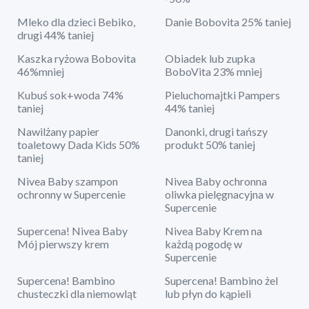
Mleko dla dzieci Bebiko,
Danie Bobovita 25% taniej
drugi 44% taniej
Kaszka ryżowa Bobovita
Obiadek lub zupka
46%mniej
BoboVita 23% mniej
Kubuś sok+woda 74%
Pieluchomajtki Pampers
taniej
44% taniej
Nawilżany papier
Danonki, drugi tańszy
toaletowy Dada Kids 50%
produkt 50% taniej
taniej
Nivea Baby szampon
Nivea Baby ochronna
ochronny w Supercenie
oliwka pielęgnacyjna w
Supercenie
Supercena! Nivea Baby
Nivea Baby Krem na
Mój pierwszy krem
każdą pogodę w
Supercenie
Supercena! Bambino
Supercena! Bambino żel
chusteczki dla niemowląt
lub płyn do kąpieli