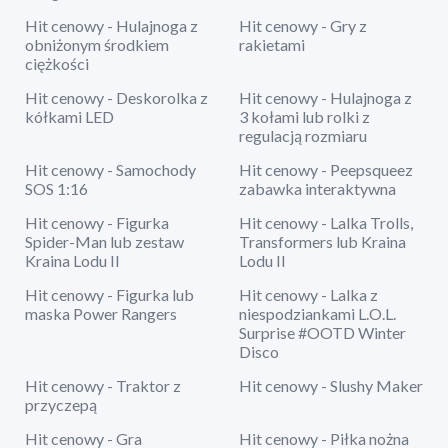
Hit cenowy - Hulajnoga z
Hit cenowy - Gry z
obniżonym środkiem
rakietami
ciężkości
Hit cenowy - Deskorolka z
Hit cenowy - Hulajnoga z
kółkami LED
3 kołami lub rolki z
regulacją rozmiaru
Hit cenowy - Samochody
Hit cenowy - Peepsqueez
SOS 1:16
zabawka interaktywna
Hit cenowy - Figurka
Hit cenowy - Lalka Trolls,
Spider-Man lub zestaw
Transformers lub Kraina
Kraina Lodu II
Lodu II
Hit cenowy - Figurka lub
Hit cenowy - Lalka z
maska Power Rangers
niespodziankami L.O.L.
Surprise #OOTD Winter
Disco
Hit cenowy - Traktor z
Hit cenowy - Slushy Maker
przyczepą
Hit cenowy - Gra
Hit cenowy - Piłka nożna