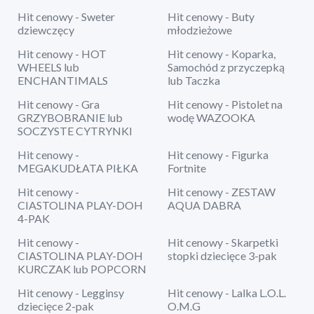
Hit cenowy - Sweter
Hit cenowy - Buty
dziewczęcy
młodzieżowe
Hit cenowy - HOT
Hit cenowy - Koparka,
WHEELS lub
Samochód z przyczepką
ENCHANTIMALS
lub Taczka
Hit cenowy - Gra
Hit cenowy - Pistolet na
GRZYBOBRANIE lub
wodę WAZOOKA
SOCZYSTE CYTRYNKI
Hit cenowy -
Hit cenowy - Figurka
MEGAKUDŁATA PIŁKA
Fortnite
Hit cenowy -
Hit cenowy - ZESTAW
CIASTOLINA PLAY-DOH
AQUA DABRA
4-PAK
Hit cenowy -
Hit cenowy - Skarpetki
CIASTOLINA PLAY-DOH
stopki dziecięce 3-pak
KURCZAK lub POPCORN
Hit cenowy - Legginsy
Hit cenowy - Lalka L.O.L.
dziecięce 2-pak
O.M.G