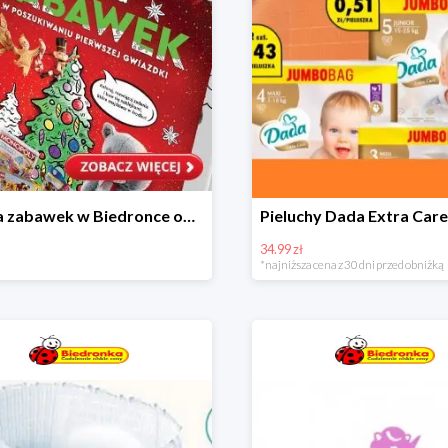
Kraina zabawek w Biedronce od 19,99 zł
34.99 zł
*najniższa cena z 30 dni przed obniżką