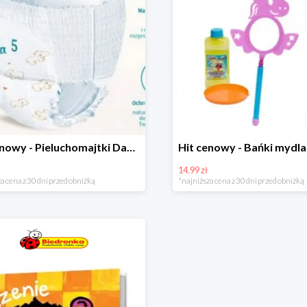
Hit cenowy - Pieluchomajtki Dada Pants
14.99 zł
a cena z 30 dni przed obniżką
*najniższa cena z 30 dni przed obniżką