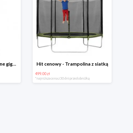
Hit cenowy - Bańki mydlane gigant lub płyn uzupełniający
Hit cenowy - Trampolina z siatką
499.00 zł
*najniższa cena z 30 dni przed obniżką