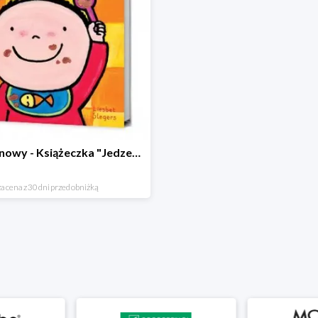
Hit cenowy - Książeczka "Jedzenie"
a cena z 30 dni przed obniżką