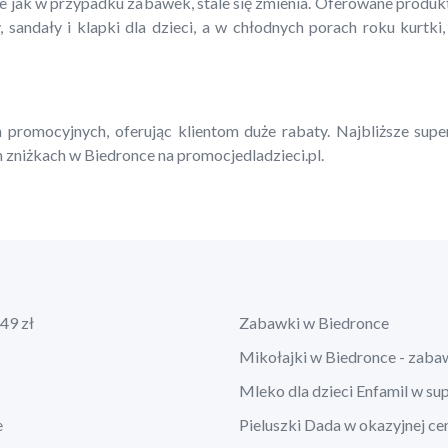
ie jak w przypadku zabawek, stale się zmienia. Oferowane produ
, sandały i klapki dla dzieci, a w chłodnych porach roku kurtki,
 promocyjnych, oferując klientom duże rabaty. Najbliższe supe
 zniżkach w Biedronce na promocjedladzieci.pl.
49 zł
Zabawki w Biedronce
Mikołajki w Biedronce - zaba
Mleko dla dzieci Enfamil w su
e
Pieluszki Dada w okazyjnej ce