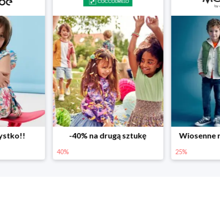
ystko!!
-40% na drugą sztukę
Wiosenne r
40%
25%