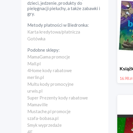
dzieci, jedzenie, produkty do
pielęgnacji pieluchy, a także zabawki i
gry.
Metody płatności w
Biedronka
:
Karta kredytowa/płatnicza
Gotówka
Podobne sklepy:
MamaGama promocje
Mall.pl
4Home kody rabatowe
merlin.pl
16.98 zł
Multu kody promocyjne
urwis.pl
Super Prezenty kody rabatowe
Mamaville
Mustache.pl promocje
szafa-bobasa.pl
Smyk wyprzedaże
4F