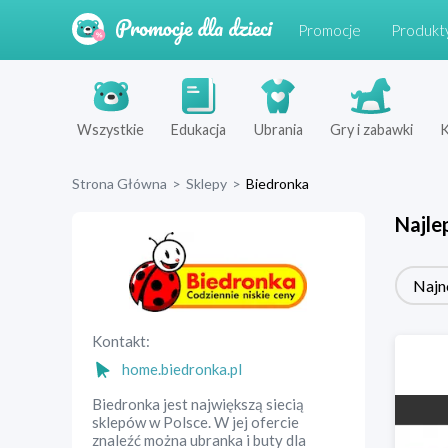
Promocje
Produkt
Wszystkie
Edukacja
Ubrania
Gry i zabawki
K
Strona Główna
>
Sklepy
>
Biedronka
Najle
Najn
Kontakt:
home.biedronka.pl
Biedronka jest największą siecią
sklepów w Polsce. W jej ofercie
znaleźć można ubranka i buty dla