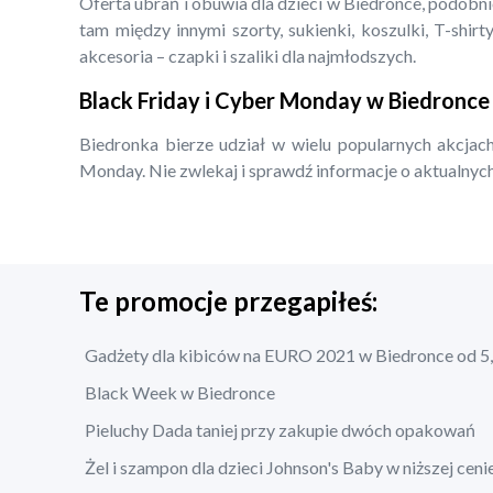
Oferta ubrań i obuwia dla dzieci w Biedronce, podobn
tam między innymi szorty, sukienki, koszulki, T-shirty
akcesoria – czapki i szaliki dla najmłodszych.
Black Friday i Cyber Monday w Biedronce
Biedronka bierze udział w wielu popularnych akcjach
Monday. Nie zwlekaj i sprawdź informacje o aktualnych
Te promocje przegapiłeś:
Gadżety dla kibiców na EURO 2021 w Biedronce od 5,
Black Week w Biedronce
Pieluchy Dada taniej przy zakupie dwóch opakowań
Żel i szampon dla dzieci Johnson's Baby w niższej ceni