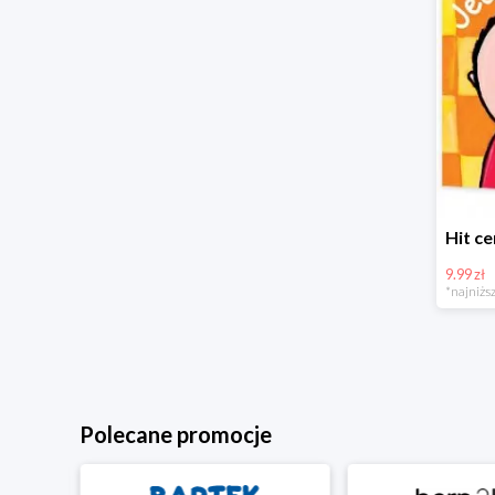
9.99 zł
*najniższ
Polecane promocje