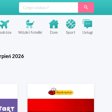
odróże
Wózki i foteliki
Dom
Sport
Usługi
rpień
2026