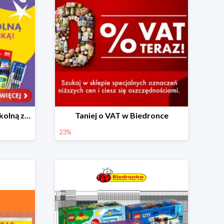
Skompletuj wyprawkę szkolną z Biedronką od 4,99 zł
Taniej o VAT w Biedronce
23%