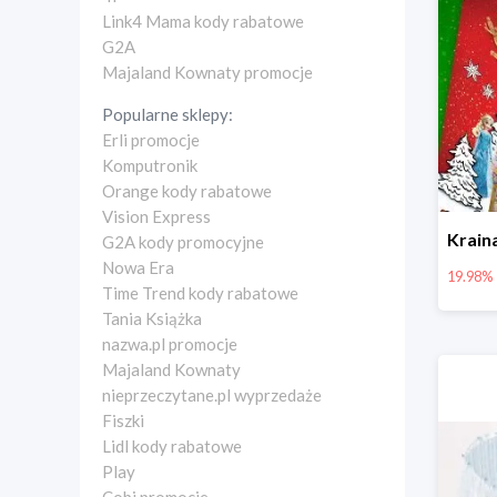
Link4 Mama kody rabatowe
G2A
Majaland Kownaty promocje
Popularne sklepy:
Erli promocje
Komputronik
Orange kody rabatowe
Vision Express
G2A kody promocyjne
Nowa Era
19.98%
Time Trend kody rabatowe
Tania Książka
nazwa.pl promocje
Majaland Kownaty
nieprzeczytane.pl wyprzedaże
Fiszki
Lidl kody rabatowe
Play