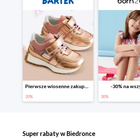
Sezonowe obniżki do -50% w Zalando
Pierwsze wiosenne zakupy -20%
-30% na wsz
20%
30%
Super rabaty w Biedronce