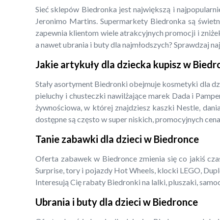
Sieć sklepów Biedronka jest największą i najpopularn
Jeronimo Martins. Supermarkety Biedronka są świetny
zapewnia klientom wiele atrakcyjnych promocji i zniżek
a nawet ubrania i buty dla najmłodszych? Sprawdzaj na
Jakie artykuły dla dziecka kupisz w Bied
Stały asortyment Biedronki obejmuje kosmetyki dla dz
pieluchy i chusteczki nawilżające marek Dada i Pampe
żywnościowa, w której znajdziesz kaszki Nestle, dani
dostępne są często w super niskich, promocyjnych cena
Tanie zabawki dla dzieci w Biedronce
Oferta zabawek w Biedronce zmienia się co jakiś czas,
Surprise, tory i pojazdy Hot Wheels, klocki LEGO, Dupl
Interesują Cię rabaty Biedronki na lalki, pluszaki, s
Ubrania i buty dla dzieci w Biedronce