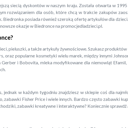
iejszą siecią dyskontów w naszym kraju. Została otwarta w 199
m rozwiązaniem dla osób, które chcą w trakcie zakupów zaoszcz
. Biedronka posiada również szeroką ofertę artykułów dla dzieci.
jnowsze okazje w Biedronce na promocjedladzieci.pl.
ronce?
ieci, pieluszki, a także artykuły żywnościowe. Szukasz produktów
rs, oraz popularne kosmetyki wielu marek, między innymi Johnso
a Gerber i Bobovita, mleka modyfikowane dla niemowląt Efamil, N
ch.
 jednak w każdym tygodniu znajdziesz w sklepie coś dla najmłods
o, zabawki Fisher Price i wiele innych. Bardzo często zabawki ku
amochodziki, zabawki kreatywne i interaktywne? Koniecznie sprawdź