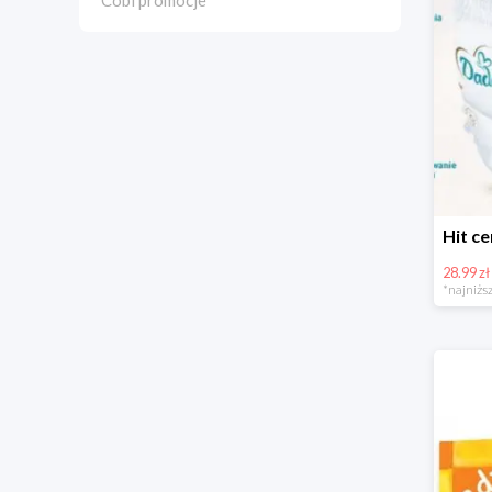
Cobi promocje
28.99 zł
*najniższ