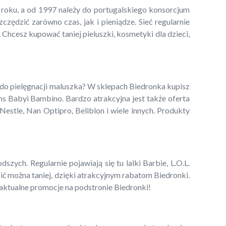
5 roku, a od 1997 należy do portugalskiego konsorcjum
ędzić zarówno czas, jak i pieniądze. Sieć regularnie
 Chcesz kupować taniej pieluszki, kosmetyki dla dzieci,
 do pielęgnacji maluszka? W sklepach Biedronka kupisz
ns Babyi Bambino. Bardzo atrakcyjna jest także oferta
estle, Nan Optipro, Beliblon i wiele innych. Produkty
zych. Regularnie pojawiają się tu lalki Barbie, L.O.L.
pić można taniej, dzięki atrakcyjnym rabatom Biedronki.
 aktualne promocje na podstronie Biedronki!