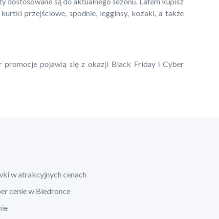
kty dostosowane są do aktualnego sezonu. Latem kupisz
 kurtki przejściowe, spodnie, legginsy, kozaki, a także
r promocje pojawią się z okazji Black Friday i Cyber
wki w atrakcyjnych cenach
per cenie w Biedronce
nie