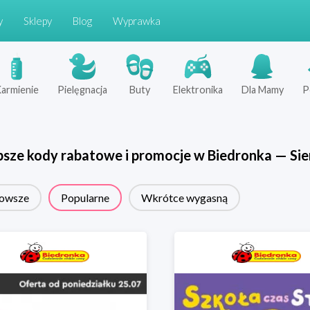
y
Sklepy
Blog
Wyprawka
armienie
Pielęgnacja
Buty
Elektronika
Dla Mamy
P
psze kody rabatowe i promocje w
Biedronka
—
Sie
owsze
Popularne
Wkrótce wygasną