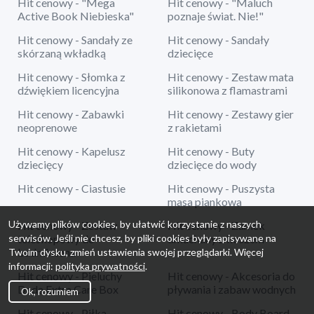
Hit cenowy - "Mega
Hit cenowy - "Maluch
Active Book Niebieska"
poznaje świat. Nie!"
Hit cenowy - Sandały ze
Hit cenowy - Sandały
skórzaną wkładką
dziecięce
Hit cenowy - Słomka z
Hit cenowy - Zestaw mata
dźwiękiem licencyjna
silikonowa z flamastrami
Hit cenowy - Zabawki
Hit cenowy - Zestawy gier
neoprenowe
z rakietami
Hit cenowy - Kapelusz
Hit cenowy - Buty
dziecięcy
dziecięce do wody
Hit cenowy - Ciastusie
Hit cenowy - Puszysta
masa piankowa
Używamy plików cookies, by ułatwić korzystanie z naszych
Hit cenowy - Zestaw
Hit cenowy - Zamek
serwisów. Jeśli nie chcesz, by pliki cookies były zapisywane na
teleskopowy do
dmuchany z koszem
badmintona
Twoim dysku, zmień ustawienia swojej przeglądarki. Więcej
informacji:
polityka prywatności
.
Hit cenowy - Pieluchy
Hit cenowy - Akcesoria do
Dada Extra Care Box
pływania i zabaw wodnych
Ok, rozumiem
Hit cenowy - Piłka
Hit cenowy - Body Board