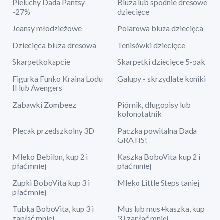
Pieluchy Dada Pantsy
Bluza lub spodnie dresowe
-27%
dziecięce
Jeansy młodzieżowe
Polarowa bluza dziecięca
Dziecięca bluza dresowa
Tenisówki dziecięce
Skarpetkokapcie
Skarpetki dziecięce 5-pak
Figurka Funko Kraina Lodu
Galupy - skrzydlate koniki
II lub Avengers
Zabawki Zombeez
Piórnik, długopisy lub
kołonotatnik
Plecak przedszkolny 3D
Paczka powitalna Dada
GRATIS!
Mleko Bebilon, kup 2 i
Kaszka BoboVita kup 2 i
płać mniej
płać mniej
Zupki BoboVita kup 3 i
Mleko Little Steps taniej
płać mniej
Tubka BoboVita, kup 3 i
Mus lub mus+kaszka, kup
zapłać mniej
3 i zapłać mniej