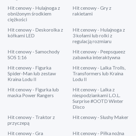
Hit cenowy - Hulajnoga z
Hit cenowy - Gry z
obniżonym środkiem
rakietami
ciężkości
Hit cenowy - Deskorolka z
Hit cenowy - Hulajnoga z
kółkami LED
3 kołami lub rolki z
regulacją rozmiaru
Hit cenowy - Samochody
Hit cenowy - Peepsqueez
SOS 1:16
zabawka interaktywna
Hit cenowy - Figurka
Hit cenowy - Lalka Trolls,
Spider-Man lub zestaw
Transformers lub Kraina
Kraina Lodu II
Lodu II
Hit cenowy - Figurka lub
Hit cenowy - Lalka z
maska Power Rangers
niespodziankami L.O.L.
Surprise #OOTD Winter
Disco
Hit cenowy - Traktor z
Hit cenowy - Slushy Maker
przyczepą
Hit cenowy - Gra
Hit cenowy - Piłka nożna