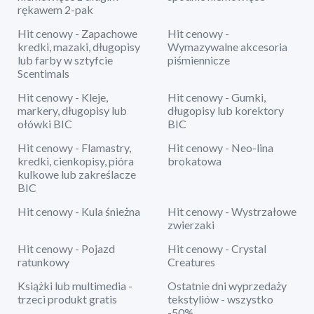
rękawem 2-pak
Hit cenowy - Zapachowe
Hit cenowy -
kredki, mazaki, długopisy
Wymazywalne akcesoria
lub farby w sztyfcie
piśmiennicze
Scentimals
Hit cenowy - Kleje,
Hit cenowy - Gumki,
markery, długopisy lub
długopisy lub korektory
ołówki BIC
BIC
Hit cenowy - Flamastry,
Hit cenowy - Neo-lina
kredki, cienkopisy, pióra
brokatowa
kulkowe lub zakreślacze
BIC
Hit cenowy - Kula śnieżna
Hit cenowy - Wystrzałowe
zwierzaki
Hit cenowy - Pojazd
Hit cenowy - Crystal
ratunkowy
Creatures
Książki lub multimedia -
Ostatnie dni wyprzedaży
trzeci produkt gratis
tekstyliów - wszystko
-50%