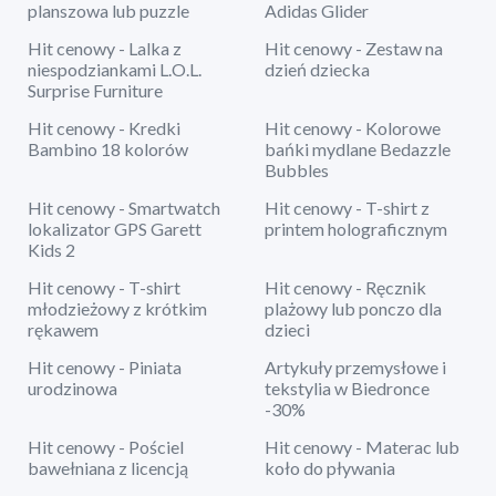
planszowa lub puzzle
Adidas Glider
Hit cenowy - Lalka z
Hit cenowy - Zestaw na
niespodziankami L.O.L.
dzień dziecka
Surprise Furniture
Hit cenowy - Kredki
Hit cenowy - Kolorowe
Bambino 18 kolorów
bańki mydlane Bedazzle
Bubbles
Hit cenowy - Smartwatch
Hit cenowy - T-shirt z
lokalizator GPS Garett
printem holograficznym
Kids 2
Hit cenowy - T-shirt
Hit cenowy - Ręcznik
młodzieżowy z krótkim
plażowy lub ponczo dla
rękawem
dzieci
Hit cenowy - Piniata
Artykuły przemysłowe i
urodzinowa
tekstylia w Biedronce
-30%
Hit cenowy - Pościel
Hit cenowy - Materac lub
bawełniana z licencją
koło do pływania