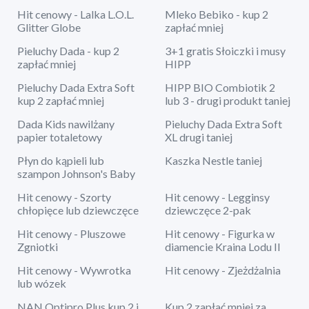
Hit cenowy - Lalka L.O.L.
Mleko Bebiko - kup 2
Glitter Globe
zapłać mniej
Pieluchy Dada - kup 2
3+1 gratis Słoiczki i musy
zapłać mniej
HIPP
Pieluchy Dada Extra Soft
HIPP BIO Combiotik 2
kup 2 zapłać mniej
lub 3 - drugi produkt taniej
Dada Kids nawilżany
Pieluchy Dada Extra Soft
papier totaletowy
XL drugi taniej
Płyn do kąpieli lub
Kaszka Nestle taniej
szampon Johnson's Baby
Hit cenowy - Szorty
Hit cenowy - Legginsy
chłopięce lub dziewczęce
dziewczęce 2-pak
Hit cenowy - Pluszowe
Hit cenowy - Figurka w
Zgniotki
diamencie Kraina Lodu II
Hit cenowy - Wywrotka
Hit cenowy - Zjeżdżalnia
lub wózek
NAN Optipro Plus kup 2 i
Kup 2 zapłać mniej za