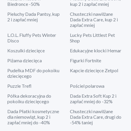
Biedronce -50%
kup 2 i zapłać mniej
Pieluchy Dada Pantsy, kup
Chusteczki nawilżane
2 i zapłać mniej
Dada Extra Care, kup 2 i
zapłać mniej
L.O.L. Fluffy Pets Winter
Lucky Pets Littlest Pet
Disco
Shop
Koszulki dziecięce
Edukacyjne klocki Hemar
Piżama dziecięca
Figurki Fortnite
Pudełka MDF do pokoiku
Kapcie dziecięce Zetpol
dziecięcego
Puzzle Trefl
Pościel polarowa
Półka dekoracyjna do
Dada Extra Soft Kup 2 i
pokoiku dziecięcego
zapłać mniej do -32%
Dada Płatki kosmetyczne
Chusteczki nawilżane
dla niemowląt, kup 2 i
Dada Extra Care, drugi do
zapłać mniej do -40%
-54% taniej