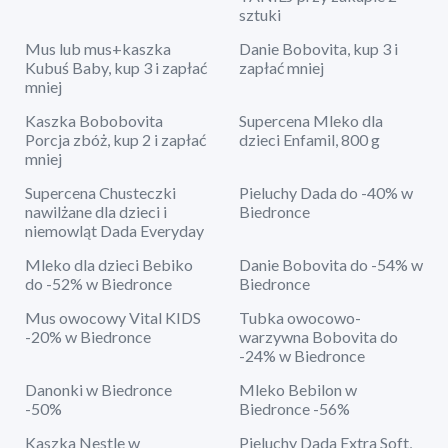
sztuki
Mus lub mus+kaszka
Danie Bobovita, kup 3 i
Kubuś Baby, kup 3 i zapłać
zapłać mniej
mniej
Kaszka Bobobovita
Supercena Mleko dla
Porcja zbóż, kup 2 i zapłać
dzieci Enfamil, 800 g
mniej
Supercena Chusteczki
Pieluchy Dada do -40% w
nawilżane dla dzieci i
Biedronce
niemowląt Dada Everyday
Mleko dla dzieci Bebiko
Danie Bobovita do -54% w
do -52% w Biedronce
Biedronce
Mus owocowy Vital KIDS
Tubka owocowo-
-20% w Biedronce
warzywna Bobovita do
-24% w Biedronce
Danonki w Biedronce
Mleko Bebilon w
-50%
Biedronce -56%
Kaszka Nestle w
Pieluchy Dada Extra Soft,