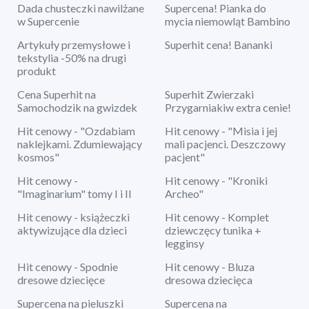
Dada chusteczki nawilżane
Supercena! Pianka do
w Supercenie
mycia niemowląt Bambino
Artykuły przemysłowe i
Superhit cena! Bananki
tekstylia -50% na drugi
produkt
Cena Superhit na
Superhit Zwierzaki
Samochodzik na gwizdek
Przygarniakiw extra cenie!
Hit cenowy - "Ozdabiam
Hit cenowy - "Misia i jej
naklejkami. Zdumiewający
mali pacjenci. Deszczowy
kosmos"
pacjent"
Hit cenowy -
Hit cenowy - "Kroniki
"Imaginarium" tomy I i II
Archeo"
Hit cenowy - książeczki
Hit cenowy - Komplet
aktywizujące dla dzieci
dziewczęcy tunika +
legginsy
Hit cenowy - Spodnie
Hit cenowy - Bluza
dresowe dziecięce
dresowa dziecięca
Supercena na pieluszki
Supercena na