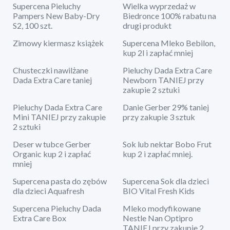
Supercena Pieluchy
Wielka wyprzedaż w
Pampers New Baby-Dry
Biedronce 100% rabatu na
S2, 100 szt.
drugi produkt
Zimowy kiermasz książek
Supercena Mleko Bebilon,
kup 2l i zapłać mniej
Chusteczki nawilżane
Pieluchy Dada Extra Care
Dada Extra Care taniej
Newborn TANIEJ przy
zakupie 2 sztuki
Pieluchy Dada Extra Care
Danie Gerber 29% taniej
Mini TANIEJ przy zakupie
przy zakupie 3 sztuk
2 sztuki
Deser w tubce Gerber
Sok lub nektar Bobo Frut
Organic kup 2 i zapłać
kup 2 i zapłać mniej.
mniej
Supercena pasta do zębów
Supercena Sok dla dzieci
dla dzieci Aquafresh
BIO Vital Fresh Kids
Supercena Pieluchy Dada
Mleko modyfikowane
Extra Care Box
Nestle Nan Optipro
TANIEJ przy zakupie 2