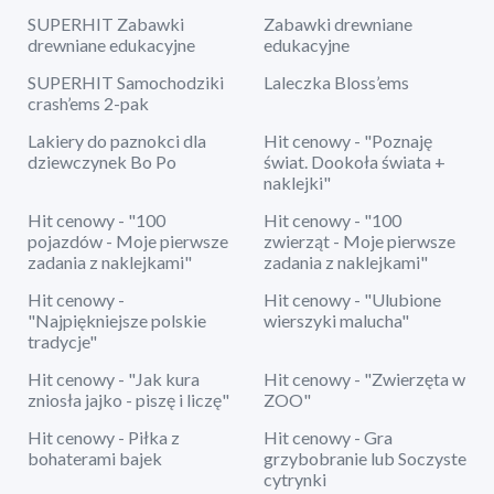
SUPERHIT Zabawki
Zabawki drewniane
drewniane edukacyjne
edukacyjne
SUPERHIT Samochodziki
Laleczka Bloss’ems
crash’ems 2-pak
Lakiery do paznokci dla
Hit cenowy - "Poznaję
dziewczynek Bo Po
świat. Dookoła świata +
naklejki"
Hit cenowy - "100
Hit cenowy - "100
pojazdów - Moje pierwsze
zwierząt - Moje pierwsze
zadania z naklejkami"
zadania z naklejkami"
Hit cenowy -
Hit cenowy - "Ulubione
"Najpiękniejsze polskie
wierszyki malucha"
tradycje"
Hit cenowy - "Jak kura
Hit cenowy - "Zwierzęta w
zniosła jajko - piszę i liczę"
ZOO"
Hit cenowy - Piłka z
Hit cenowy - Gra
bohaterami bajek
grzybobranie lub Soczyste
cytrynki