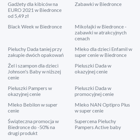
Gadżety dla kibiców na
Zabawki w Biedronce
EURO 2021 w Biedronce
od 5,49 zł
Black Week w Biedronce
Mikołajki w Biedronce -
zabawki w atrakcyjnych
cenach
Pieluchy Dada taniej przy
Mleko dla dzieci Enfamil w
zakupie dwóch opakowań
super cenie w Biedronce
Żel i szampon dla dzieci
Pieluszki Dada w
Johnson's Baby w niższej
okazyjnej cenie
cenie
Pieluszki Pampers w
Pieluszki Dada w
okazyjnej cenie
promocyjnej cenie
Mleko Bebilon w super
Mleko NAN Optipro Plus
cenie
w super cenie
Świąteczna promocja w
Supercena Pieluchy
Biedronce do -50% na
Pampers Active baby
drugi produkt