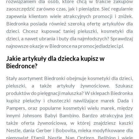
rozwiązaniem dla osób, które chcą w trakcie zakupów
zaoszczędzić zarówno czas, jak i pieniądze. Sieć regularnie
zapewnia klientom wiele atrakcyjnych promocji i zniżek.
Biedronka posiada również szeroką ofertę artykułów dla
dzieci. Chcesz kupować taniej pieluszki, kosmetyki dla
dzieci, a nawet ubrania i buty dla najmłodszych? Sprawdzaj
najnowsze okazje w Biedronce na promocjedladzieci.pl.
Jakie artykuły dla dziecka kupisz w
Biedronce?
Stały asortyment Biedronki obejmuje kosmetyki dla dzieci,
pieluszki, a także artykuły żywnościowe. Szukasz
produktów do pielęgnacji maluszka? W sklepach Biedronka
kupisz pieluchy i chusteczki nawilżające marek Dada i
Pampers, oraz popularne kosmetyki wielu marek, między
innymi Johnsons Babyi Bambino. Bardzo atrakcyjna jest
także oferta żywnościowa, w której znajdziesz kaszki
Nestle, dania Gerber i Bobovita, mleka modyfikowane dla
niemowląt Efamil, Nestle, Nan Optipro, Beliblon i wiele