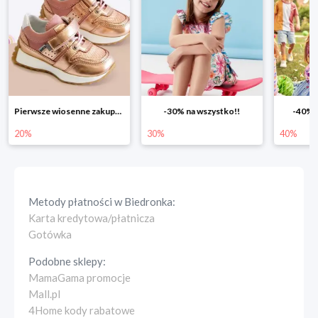
Pierwsze wiosenne zakupy -20%
-30% na wszystko!!
-40% n
20%
30%
40%
Metody płatności w
Biedronka
:
Karta kredytowa/płatnicza
Gotówka
Podobne sklepy:
MamaGama promocje
Mall.pl
4Home kody rabatowe