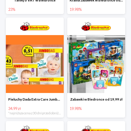
Taniej o VAT w Biedronce
Kraina zabawek w Biedronce od 19,99 zł
23%
19.98%
Pieluchy Dada Extra Care Jumbo Bag w super cenie
Zabawki w Biedronce od 19,99 zł
34.99 zł
19.98%
*najniższa cena z 30 dni przed obniżką