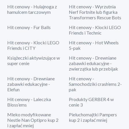
Hit cenowy - Hulajnoga z
Hit cenowy - Wyrzutnia
hamulcem tarczowym
Nerf Fortnite lub figurka
Transformers Rescue Bots
Hit cenowy - Fur Balls
Hit cenowy - Klocki LEGO
Friends i Technic
Hit cenowy - Klocki LEGO
Hit cenowy - Hot Wheels
Friends i CITY
5-pak
Książeczki aktywizujące w
Hit cenowy - Drewniane
super cenie
zabawki edukacyjne -
zwierzątka lub przebijak
Hit cenowy - Drewniane
Hit cenowy -
zabawki edukacyjne -
Samochodziki crash’ems 2-
Elefun
pak
Hit cenowy - Laleczka
Produkty GERBER 4 w
Bloss’ems
cenie 3
Mleko modyfikowane
Pieluchomajtki Pampers
Nestle Nan Optipro kup 2
kup 2 i zapłać mniej
i zapłać mniej