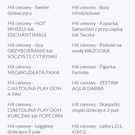
Hit cenowy - Sweter
Hit cenowy - Buty
dziewczęcy
młodzieżowe
Hit cenowy - HOT
Hit cenowy - Koparka,
WHEELS lub
Samochód z przyczepką
ENCHANTIMALS
lub Taczka
Hit cenowy - Gra
Hit cenowy - Pistolet na
GRZYBOBRANIE lub
wodę WAZOOKA
SOCZYSTE CYTRYNKI
Hit cenowy -
Hit cenowy - Figurka
MEGAKUDŁATA PIŁKA
Fortnite
Hit cenowy -
Hit cenowy - ZESTAW
CIASTOLINA PLAY-DOH
AQUA DABRA
4-PAK
Hit cenowy -
Hit cenowy - Skarpetki
CIASTOLINA PLAY-DOH
stopki dziecięce 3-pak
KURCZAK lub POPCORN
Hit cenowy - Legginsy
Hit cenowy - Lalka L.O.L.
dziecięce 2-pak
O.M.G