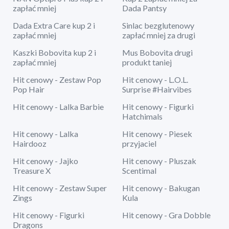
zapłać mniej
Dada Pantsy
Dada Extra Care kup 2 i
Sinlac bezglutenowy
zapłać mniej
zapłać mniej za drugi
Kaszki Bobovita kup 2 i
Mus Bobovita drugi
zapłać mniej
produkt taniej
Hit cenowy - Zestaw Pop
Hit cenowy - L.O.L.
Pop Hair
Surprise #Hairvibes
Hit cenowy - Lalka Barbie
Hit cenowy - Figurki
Hatchimals
Hit cenowy - Lalka
Hit cenowy - Piesek
Hairdooz
przyjaciel
Hit cenowy - Jajko
Hit cenowy - Pluszak
Treasure X
Scentimal
Hit cenowy - Zestaw Super
Hit cenowy - Bakugan
Zings
Kula
Hit cenowy - Figurki
Hit cenowy - Gra Dobble
Dragons