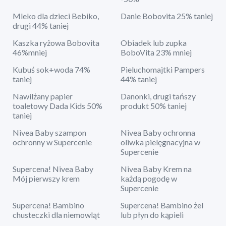
Mleko dla dzieci Bebiko,
Danie Bobovita 25% taniej
drugi 44% taniej
Kaszka ryżowa Bobovita
Obiadek lub zupka
46%mniej
BoboVita 23% mniej
Kubuś sok+woda 74%
Pieluchomajtki Pampers
taniej
44% taniej
Nawilżany papier
Danonki, drugi tańszy
toaletowy Dada Kids 50%
produkt 50% taniej
taniej
Nivea Baby szampon
Nivea Baby ochronna
ochronny w Supercenie
oliwka pielęgnacyjna w
Supercenie
Supercena! Nivea Baby
Nivea Baby Krem na
Mój pierwszy krem
każdą pogodę w
Supercenie
Supercena! Bambino
Supercena! Bambino żel
chusteczki dla niemowląt
lub płyn do kąpieli