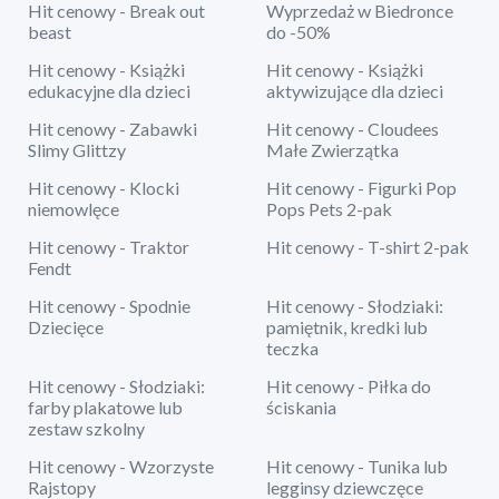
Hit cenowy - Break out
Wyprzedaż w Biedronce
beast
do -50%
Hit cenowy - Książki
Hit cenowy - Książki
edukacyjne dla dzieci
aktywizujące dla dzieci
Hit cenowy - Zabawki
Hit cenowy - Cloudees
Slimy Glittzy
Małe Zwierzątka
Hit cenowy - Klocki
Hit cenowy - Figurki Pop
niemowlęce
Pops Pets 2-pak
Hit cenowy - Traktor
Hit cenowy - T-shirt 2-pak
Fendt
Hit cenowy - Spodnie
Hit cenowy - Słodziaki:
Dziecięce
pamiętnik, kredki lub
teczka
Hit cenowy - Słodziaki:
Hit cenowy - Piłka do
farby plakatowe lub
ściskania
zestaw szkolny
Hit cenowy - Wzorzyste
Hit cenowy - Tunika lub
Rajstopy
legginsy dziewczęce