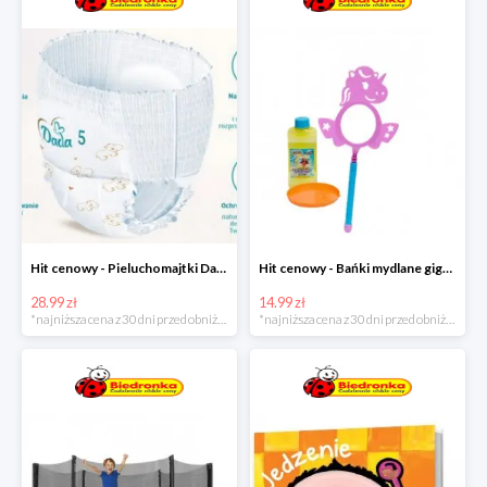
Hit cenowy - Pieluchomajtki Dada Pants
Hit cenowy - Bańki mydlane gigant lub płyn uzupełniający
28.99 zł
14.99 zł
*najniższa cena z 30 dni przed obniżką
*najniższa cena z 30 dni przed obniżką