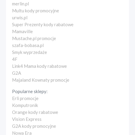
merlin.pl
Multu kody promocyjne
urwis.pl
Super Prezenty kody rabatowe
Mamaville
Mustache.pl promocje
szafa-bobasa.pl
Smyk wyprzedaże
4F
Link4 Mama kody rabatowe
G2A
Majaland Kownaty promocje
Popularne sklepy:
Erli promocje
Komputronik
Orange kody rabatowe
Vision Express
G2A kody promocyjne
Nowa Era