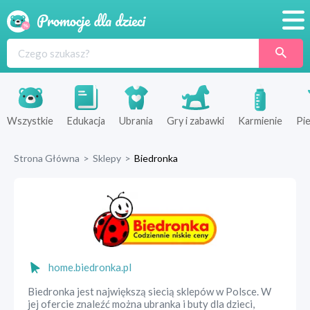
Promocje
Produkty
Sklepy
Wszystkie
Edukacja
Ubrania
Gry i zabawki
Karmienie
Pie
Blog
Strona Główna
>
Sklepy
>
Biedronka
Wyprawka
home.biedronka.pl
Biedronka jest największą siecią sklepów w Polsce. W
jej ofercie znaleźć można ubranka i buty dla dzieci,