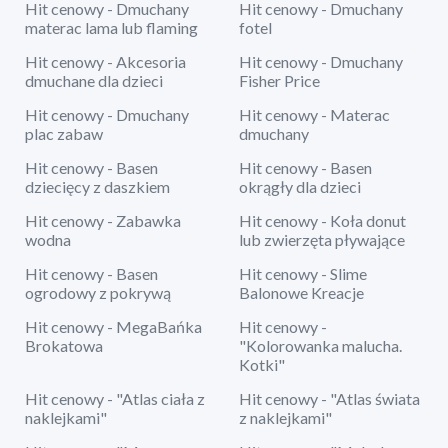
Hit cenowy - Dmuchany
Hit cenowy - Dmuchany
materac lama lub flaming
fotel
Hit cenowy - Akcesoria
Hit cenowy - Dmuchany
dmuchane dla dzieci
Fisher Price
Hit cenowy - Dmuchany
Hit cenowy - Materac
plac zabaw
dmuchany
Hit cenowy - Basen
Hit cenowy - Basen
dziecięcy z daszkiem
okrągły dla dzieci
Hit cenowy - Zabawka
Hit cenowy - Koła donut
wodna
lub zwierzęta pływające
Hit cenowy - Basen
Hit cenowy - Slime
ogrodowy z pokrywą
Balonowe Kreacje
Hit cenowy - MegaBańka
Hit cenowy -
Brokatowa
"Kolorowanka malucha.
Kotki"
Hit cenowy - "Atlas ciała z
Hit cenowy - "Atlas świata
naklejkami"
z naklejkami"