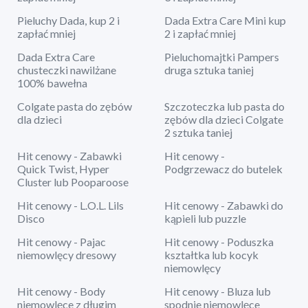
Pieluchy Dada, kup 2 i
Dada Extra Care Mini kup
zapłać mniej
2 i zapłać mniej
Dada Extra Care
Pieluchomajtki Pampers
chusteczki nawilżane
druga sztuka taniej
100% bawełna
Colgate pasta do zębów
Szczoteczka lub pasta do
dla dzieci
zębów dla dzieci Colgate
2 sztuka taniej
Hit cenowy - Zabawki
Hit cenowy -
Quick Twist, Hyper
Podgrzewacz do butelek
Cluster lub Pooparoose
Hit cenowy - L.O.L. Lils
Hit cenowy - Zabawki do
Disco
kąpieli lub puzzle
Hit cenowy - Pajac
Hit cenowy - Poduszka
niemowlęcy dresowy
kształtka lub kocyk
niemowlęcy
Hit cenowy - Body
Hit cenowy - Bluza lub
niemowlęce z długim
spodnie niemowlęce