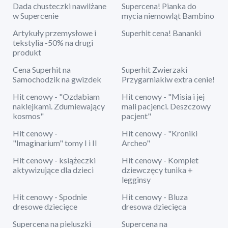
Dada chusteczki nawilżane
Supercena! Pianka do
w Supercenie
mycia niemowląt Bambino
Artykuły przemysłowe i
Superhit cena! Bananki
tekstylia -50% na drugi
produkt
Cena Superhit na
Superhit Zwierzaki
Samochodzik na gwizdek
Przygarniakiw extra cenie!
Hit cenowy - "Ozdabiam
Hit cenowy - "Misia i jej
naklejkami. Zdumiewający
mali pacjenci. Deszczowy
kosmos"
pacjent"
Hit cenowy -
Hit cenowy - "Kroniki
"Imaginarium" tomy I i II
Archeo"
Hit cenowy - książeczki
Hit cenowy - Komplet
aktywizujące dla dzieci
dziewczęcy tunika +
legginsy
Hit cenowy - Spodnie
Hit cenowy - Bluza
dresowe dziecięce
dresowa dziecięca
Supercena na pieluszki
Supercena na