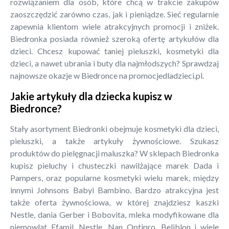
rozwiązaniem dla osób, które chcą w trakcie zakupów
zaoszczędzić zarówno czas, jak i pieniądze. Sieć regularnie
zapewnia klientom wiele atrakcyjnych promocji i zniżek.
Biedronka posiada również szeroką ofertę artykułów dla
dzieci. Chcesz kupować taniej pieluszki, kosmetyki dla
dzieci, a nawet ubrania i buty dla najmłodszych? Sprawdzaj
najnowsze okazje w Biedronce na promocjedladzieci.pl.
Jakie artykuły dla dziecka kupisz w
Biedronce?
Stały asortyment Biedronki obejmuje kosmetyki dla dzieci,
pieluszki, a także artykuły żywnościowe. Szukasz
produktów do pielęgnacji maluszka? W sklepach Biedronka
kupisz pieluchy i chusteczki nawilżające marek Dada i
Pampers, oraz popularne kosmetyki wielu marek, między
innymi Johnsons Babyi Bambino. Bardzo atrakcyjna jest
także oferta żywnościowa, w której znajdziesz kaszki
Nestle, dania Gerber i Bobovita, mleka modyfikowane dla
niemowląt Efamil, Nestle, Nan Optipro, Beliblon i wiele