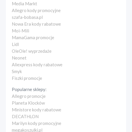
Media Markt
Allegro kody promocyjne
szafa-bobasa.pl
Nowa Era kody rabatowe
Moi-Mili
MamaGama promocje
Lidl
OleOle! wyprzedaże
Neonet
Aliexpress kody rabatowe
Smyk
Fiszki promocje
Popularne sklepy:
Allegro promocje
Planeta Klocków
Ministore kody rabatowe
DECATHLON
Marilyn kody promocyjne
megakoszulki.pl