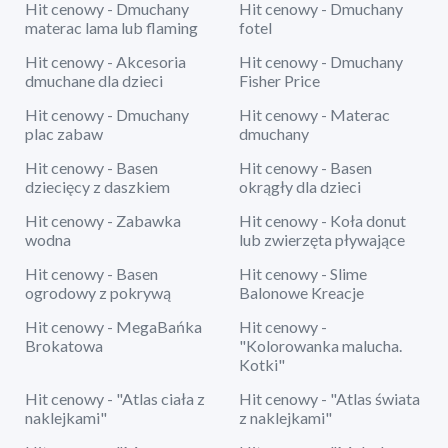
Hit cenowy - Dmuchany
Hit cenowy - Dmuchany
materac lama lub flaming
fotel
Hit cenowy - Akcesoria
Hit cenowy - Dmuchany
dmuchane dla dzieci
Fisher Price
Hit cenowy - Dmuchany
Hit cenowy - Materac
plac zabaw
dmuchany
Hit cenowy - Basen
Hit cenowy - Basen
dziecięcy z daszkiem
okrągły dla dzieci
Hit cenowy - Zabawka
Hit cenowy - Koła donut
wodna
lub zwierzęta pływające
Hit cenowy - Basen
Hit cenowy - Slime
ogrodowy z pokrywą
Balonowe Kreacje
Hit cenowy - MegaBańka
Hit cenowy -
Brokatowa
"Kolorowanka malucha.
Kotki"
Hit cenowy - "Atlas ciała z
Hit cenowy - "Atlas świata
naklejkami"
z naklejkami"