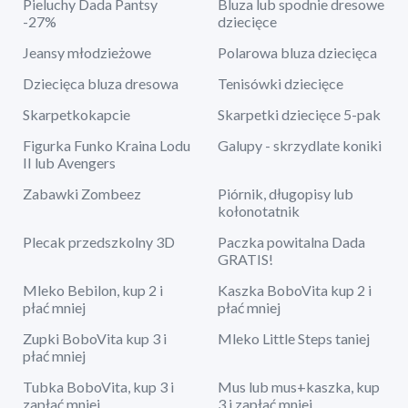
Pieluchy Dada Pantsy
Bluza lub spodnie dresowe
-27%
dziecięce
Jeansy młodzieżowe
Polarowa bluza dziecięca
Dziecięca bluza dresowa
Tenisówki dziecięce
Skarpetkokapcie
Skarpetki dziecięce 5-pak
Figurka Funko Kraina Lodu
Galupy - skrzydlate koniki
II lub Avengers
Zabawki Zombeez
Piórnik, długopisy lub
kołonotatnik
Plecak przedszkolny 3D
Paczka powitalna Dada
GRATIS!
Mleko Bebilon, kup 2 i
Kaszka BoboVita kup 2 i
płać mniej
płać mniej
Zupki BoboVita kup 3 i
Mleko Little Steps taniej
płać mniej
Tubka BoboVita, kup 3 i
Mus lub mus+kaszka, kup
zapłać mniej
3 i zapłać mniej