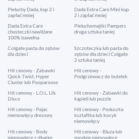
Pieluchy Dada, kup 2 i
Dada Extra Care Mini kup
zapłać mniej
2 i zapłać mniej
Dada Extra Care
Pieluchomajtki Pampers
chusteczki nawilżane
druga sztuka taniej
100% bawełna
Colgate pasta do zębów
Szczoteczka lub pasta do
dla dzieci
zębów dla dzieci Colgate
2 sztuka taniej
Hit cenowy - Zabawki
Hit cenowy -
Quick Twist, Hyper
Podgrzewacz do butelek
Cluster lub Pooparoose
Hit cenowy - L.O.L. Lils
Hit cenowy - Zabawki do
Disco
kąpieli lub puzzle
Hit cenowy - Pajac
Hit cenowy - Poduszka
niemowlęcy dresowy
kształtka lub kocyk
niemowlęcy
Hit cenowy - Body
Hit cenowy - Bluza lub
niemowlęce z długim
spodnie niemowlęce