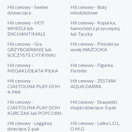
Hit cenowy - Sweter
Hit cenowy - Buty
dziewczęcy
młodzieżowe
Hit cenowy - HOT
Hit cenowy - Koparka,
WHEELS lub
Samochód z przyczepką
ENCHANTIMALS
lub Taczka
Hit cenowy - Gra
Hit cenowy - Pistolet na
GRZYBOBRANIE lub
wodę WAZOOKA
SOCZYSTE CYTRYNKI
Hit cenowy -
Hit cenowy - Figurka
MEGAKUDŁATA PIŁKA
Fortnite
Hit cenowy -
Hit cenowy - ZESTAW
CIASTOLINA PLAY-DOH
AQUA DABRA
4-PAK
Hit cenowy -
Hit cenowy - Skarpetki
CIASTOLINA PLAY-DOH
stopki dziecięce 3-pak
KURCZAK lub POPCORN
Hit cenowy - Legginsy
Hit cenowy - Lalka L.O.L.
dziecięce 2-pak
O.M.G