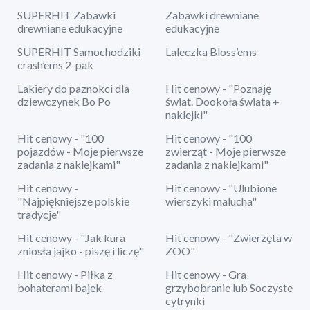
SUPERHIT Zabawki
Zabawki drewniane
drewniane edukacyjne
edukacyjne
SUPERHIT Samochodziki
Laleczka Bloss’ems
crash’ems 2-pak
Lakiery do paznokci dla
Hit cenowy - "Poznaję
dziewczynek Bo Po
świat. Dookoła świata +
naklejki"
Hit cenowy - "100
Hit cenowy - "100
pojazdów - Moje pierwsze
zwierząt - Moje pierwsze
zadania z naklejkami"
zadania z naklejkami"
Hit cenowy -
Hit cenowy - "Ulubione
"Najpiękniejsze polskie
wierszyki malucha"
tradycje"
Hit cenowy - "Jak kura
Hit cenowy - "Zwierzęta w
zniosła jajko - piszę i liczę"
ZOO"
Hit cenowy - Piłka z
Hit cenowy - Gra
bohaterami bajek
grzybobranie lub Soczyste
cytrynki