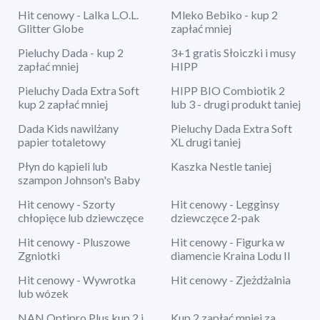
Hit cenowy - Lalka L.O.L.
Mleko Bebiko - kup 2
Glitter Globe
zapłać mniej
Pieluchy Dada - kup 2
3+1 gratis Słoiczki i musy
zapłać mniej
HIPP
Pieluchy Dada Extra Soft
HIPP BIO Combiotik 2
kup 2 zapłać mniej
lub 3 - drugi produkt taniej
Dada Kids nawilżany
Pieluchy Dada Extra Soft
papier totaletowy
XL drugi taniej
Płyn do kąpieli lub
Kaszka Nestle taniej
szampon Johnson's Baby
Hit cenowy - Szorty
Hit cenowy - Legginsy
chłopięce lub dziewczęce
dziewczęce 2-pak
Hit cenowy - Pluszowe
Hit cenowy - Figurka w
Zgniotki
diamencie Kraina Lodu II
Hit cenowy - Wywrotka
Hit cenowy - Zjeżdżalnia
lub wózek
NAN Optipro Plus kup 2 i
Kup 2 zapłać mniej za