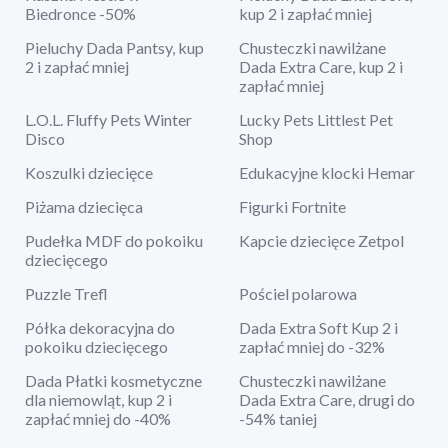
Biedronce -50%
kup 2 i zapłać mniej
Pieluchy Dada Pantsy, kup
Chusteczki nawilżane
2 i zapłać mniej
Dada Extra Care, kup 2 i
zapłać mniej
L.O.L. Fluffy Pets Winter
Lucky Pets Littlest Pet
Disco
Shop
Koszulki dziecięce
Edukacyjne klocki Hemar
Piżama dziecięca
Figurki Fortnite
Pudełka MDF do pokoiku
Kapcie dziecięce Zetpol
dziecięcego
Puzzle Trefl
Pościel polarowa
Półka dekoracyjna do
Dada Extra Soft Kup 2 i
pokoiku dziecięcego
zapłać mniej do -32%
Dada Płatki kosmetyczne
Chusteczki nawilżane
dla niemowląt, kup 2 i
Dada Extra Care, drugi do
zapłać mniej do -40%
-54% taniej