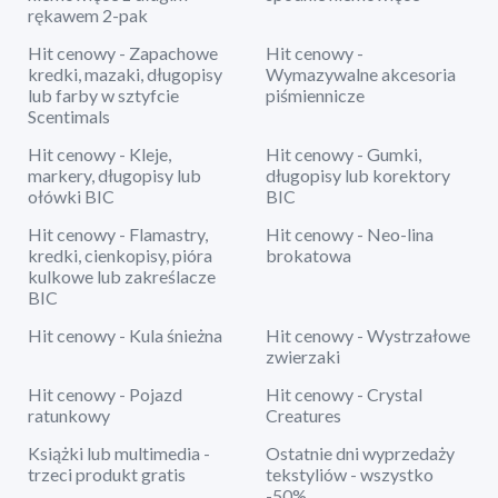
rękawem 2-pak
Hit cenowy - Zapachowe
Hit cenowy -
kredki, mazaki, długopisy
Wymazywalne akcesoria
lub farby w sztyfcie
piśmiennicze
Scentimals
Hit cenowy - Kleje,
Hit cenowy - Gumki,
markery, długopisy lub
długopisy lub korektory
ołówki BIC
BIC
Hit cenowy - Flamastry,
Hit cenowy - Neo-lina
kredki, cienkopisy, pióra
brokatowa
kulkowe lub zakreślacze
BIC
Hit cenowy - Kula śnieżna
Hit cenowy - Wystrzałowe
zwierzaki
Hit cenowy - Pojazd
Hit cenowy - Crystal
ratunkowy
Creatures
Książki lub multimedia -
Ostatnie dni wyprzedaży
trzeci produkt gratis
tekstyliów - wszystko
-50%