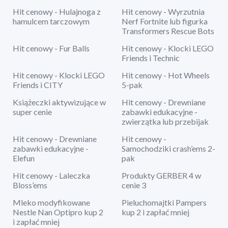
Hit cenowy - Hulajnoga z
Hit cenowy - Wyrzutnia
hamulcem tarczowym
Nerf Fortnite lub figurka
Transformers Rescue Bots
Hit cenowy - Fur Balls
Hit cenowy - Klocki LEGO
Friends i Technic
Hit cenowy - Klocki LEGO
Hit cenowy - Hot Wheels
Friends i CITY
5-pak
Książeczki aktywizujące w
Hit cenowy - Drewniane
super cenie
zabawki edukacyjne -
zwierzątka lub przebijak
Hit cenowy - Drewniane
Hit cenowy -
zabawki edukacyjne -
Samochodziki crash’ems 2-
Elefun
pak
Hit cenowy - Laleczka
Produkty GERBER 4 w
Bloss’ems
cenie 3
Mleko modyfikowane
Pieluchomajtki Pampers
Nestle Nan Optipro kup 2
kup 2 i zapłać mniej
i zapłać mniej