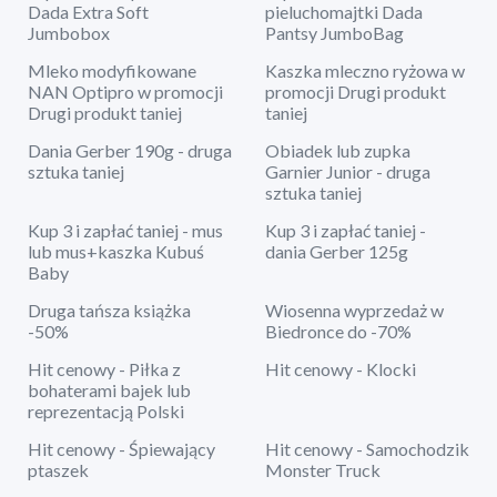
Dada Extra Soft
pieluchomajtki Dada
Jumbobox
Pantsy JumboBag
Mleko modyfikowane
Kaszka mleczno ryżowa w
NAN Optipro w promocji
promocji Drugi produkt
Drugi produkt taniej
taniej
Dania Gerber 190g - druga
Obiadek lub zupka
sztuka taniej
Garnier Junior - druga
sztuka taniej
Kup 3 i zapłać taniej - mus
Kup 3 i zapłać taniej -
lub mus+kaszka Kubuś
dania Gerber 125g
Baby
Druga tańsza książka
Wiosenna wyprzedaż w
-50%
Biedronce do -70%
Hit cenowy - Piłka z
Hit cenowy - Klocki
bohaterami bajek lub
reprezentacją Polski
Hit cenowy - Śpiewający
Hit cenowy - Samochodzik
ptaszek
Monster Truck