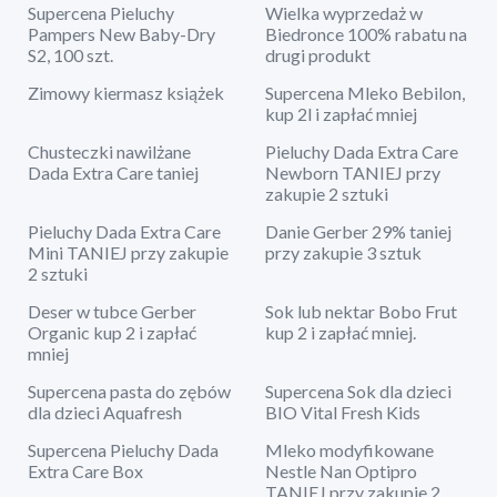
Supercena Pieluchy
Wielka wyprzedaż w
Pampers New Baby-Dry
Biedronce 100% rabatu na
S2, 100 szt.
drugi produkt
Zimowy kiermasz książek
Supercena Mleko Bebilon,
kup 2l i zapłać mniej
Chusteczki nawilżane
Pieluchy Dada Extra Care
Dada Extra Care taniej
Newborn TANIEJ przy
zakupie 2 sztuki
Pieluchy Dada Extra Care
Danie Gerber 29% taniej
Mini TANIEJ przy zakupie
przy zakupie 3 sztuk
2 sztuki
Deser w tubce Gerber
Sok lub nektar Bobo Frut
Organic kup 2 i zapłać
kup 2 i zapłać mniej.
mniej
Supercena pasta do zębów
Supercena Sok dla dzieci
dla dzieci Aquafresh
BIO Vital Fresh Kids
Supercena Pieluchy Dada
Mleko modyfikowane
Extra Care Box
Nestle Nan Optipro
TANIEJ przy zakupie 2