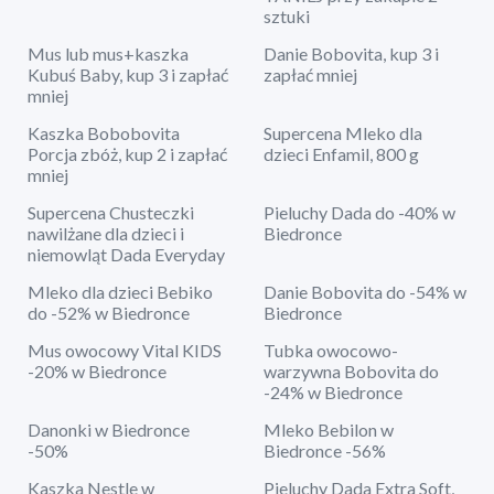
sztuki
Mus lub mus+kaszka
Danie Bobovita, kup 3 i
Kubuś Baby, kup 3 i zapłać
zapłać mniej
mniej
Kaszka Bobobovita
Supercena Mleko dla
Porcja zbóż, kup 2 i zapłać
dzieci Enfamil, 800 g
mniej
Supercena Chusteczki
Pieluchy Dada do -40% w
nawilżane dla dzieci i
Biedronce
niemowląt Dada Everyday
Mleko dla dzieci Bebiko
Danie Bobovita do -54% w
do -52% w Biedronce
Biedronce
Mus owocowy Vital KIDS
Tubka owocowo-
-20% w Biedronce
warzywna Bobovita do
-24% w Biedronce
Danonki w Biedronce
Mleko Bebilon w
-50%
Biedronce -56%
Kaszka Nestle w
Pieluchy Dada Extra Soft,