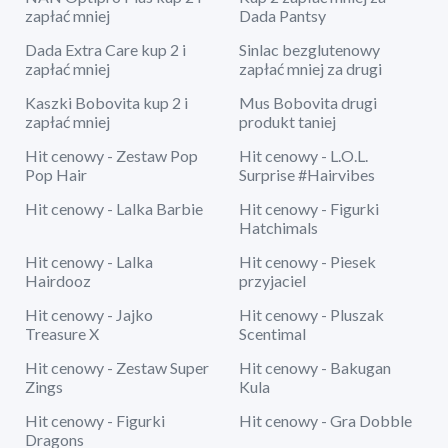
zapłać mniej
Dada Pantsy
Dada Extra Care kup 2 i
Sinlac bezglutenowy
zapłać mniej
zapłać mniej za drugi
Kaszki Bobovita kup 2 i
Mus Bobovita drugi
zapłać mniej
produkt taniej
Hit cenowy - Zestaw Pop
Hit cenowy - L.O.L.
Pop Hair
Surprise #Hairvibes
Hit cenowy - Lalka Barbie
Hit cenowy - Figurki
Hatchimals
Hit cenowy - Lalka
Hit cenowy - Piesek
Hairdooz
przyjaciel
Hit cenowy - Jajko
Hit cenowy - Pluszak
Treasure X
Scentimal
Hit cenowy - Zestaw Super
Hit cenowy - Bakugan
Zings
Kula
Hit cenowy - Figurki
Hit cenowy - Gra Dobble
Dragons