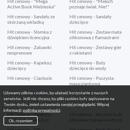
Hit cenowy - "Mega
Hit cenowy - "Maluch
Active Book Niebieska"
poznaje świat. Nie!"
Hit cenowy - Sandały ze
Hit cenowy - Sandały
skórzaną wkładką
dziecięce
Hit cenowy - Słomka z
Hit cenowy - Zestaw mata
dźwiękiem licencyjna
silikonowa z flamastrami
Hit cenowy - Zabawki
Hit cenowy - Zestawy gier
neoprenowe
z rakietami
Hit cenowy - Kapelusz
Hit cenowy - Buty
dziecięcy
dziecięce do wody
Hit cenowy - Ciastusie
Hit cenowy - Puszysta
masa piankowa
Używamy plików cookies, by ułatwić korzystanie z naszych
Hit cenowy - Zestaw
Hit cenowy - Zamek
serwisów. Jeśli nie chcesz, by pliki cookies były zapisywane na
teleskopowy do
dmuchany z koszem
badmintona
Twoim dysku, zmień ustawienia swojej przeglądarki. Więcej
informacji:
polityka prywatności
.
Hit cenowy - Pieluchy
Hit cenowy - Akcesoria do
Dada Extra Care Box
pływania i zabaw wodnych
Ok, rozumiem
Hit cenowy - Piłka
Hit cenowy - Body Board