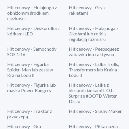
Hit cenowy - Hulajnoga z
Hit cenowy - Gry z
obniżonym środkiem
rakietami
ciężkości
Hit cenowy - Deskorolka z
Hit cenowy - Hulajnoga z
kółkami LED
3 kołami lub rolki z
regulacją rozmiaru
Hit cenowy - Samochody
Hit cenowy - Peepsqueez
SOS 1:16
zabawka interaktywna
Hit cenowy - Figurka
Hit cenowy - Lalka Trolls,
Spider-Man lub zestaw
Transformers lub Kraina
Kraina Lodu II
Lodu II
Hit cenowy - Figurka lub
Hit cenowy - Lalka z
maska Power Rangers
niespodziankami L.O.L.
Surprise #OOTD Winter
Disco
Hit cenowy - Traktor z
Hit cenowy - Slushy Maker
przyczepą
Hit cenowy - Gra
Hit cenowy - Piłka nożna