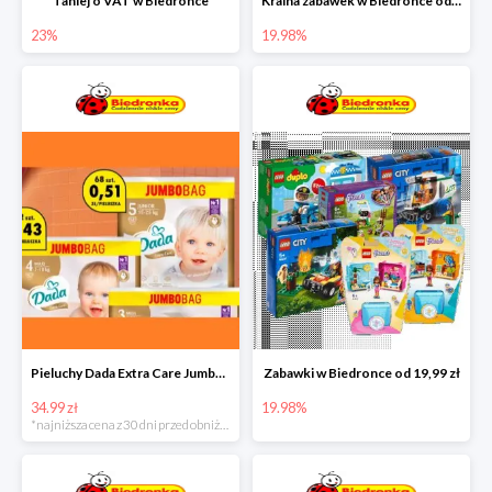
Taniej o VAT w Biedronce
Kraina zabawek w Biedronce od 19,99 zł
23%
19.98%
Pieluchy Dada Extra Care Jumbo Bag w super cenie
Zabawki w Biedronce od 19,99 zł
34.99 zł
19.98%
*najniższa cena z 30 dni przed obniżką