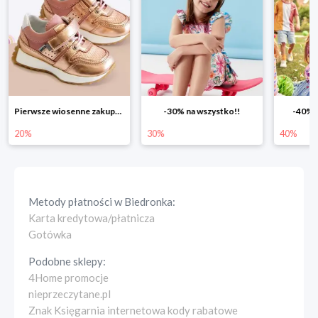
Pierwsze wiosenne zakupy -20%
-30% na wszystko!!
-40% n
20%
30%
40%
Metody płatności w
Biedronka
:
Karta kredytowa/płatnicza
Gotówka
Podobne sklepy:
4Home promocje
nieprzeczytane.pl
Znak Księgarnia internetowa kody rabatowe