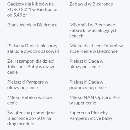
Gadżety dla kibiców na
Zabawki w Biedronce
EURO 2021 w Biedronce
od 5,49 zł
Black Week w Biedronce
Mikołajki w Biedronce -
zabawki w atrakcyjnych
cenach
Pieluchy Dada taniej przy
Mleko dla dzieci Enfamil w
zakupie dwóch opakowań
super cenie w Biedronce
Żel i szampon dla dzieci
Pieluszki Dada w
Johnson's Baby w niższej
okazyjnej cenie
cenie
Pieluszki Pampers w
Pieluszki Dada w
okazyjnej cenie
promocyjnej cenie
Mleko Bebilon w super
Mleko NAN Optipro Plus
cenie
w super cenie
Świąteczna promocja w
Supercena Pieluchy
Biedronce do -50% na
Pampers Active baby
drugi produkt