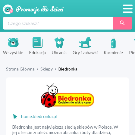
Promocje
Produkty
Sklepy
Wszystkie
Edukacja
Ubrania
Gry i zabawki
Karmienie
Pie
Blog
Strona Główna
>
Sklepy
>
Biedronka
Wyprawka
home.biedronka.pl
Biedronka jest największą siecią sklepów w Polsce. W
jej ofercie znaleźć można ubranka i buty dla dzieci,