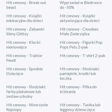
Hit cenowy - Break out
Wyprzedaż w Biedronce
beast
do -50%
Hit cenowy - Książki
Hit cenowy - Książki
edukacyjne dla dzieci
aktywizujące dla dzieci
Hit cenowy - Zabawki
Hit cenowy - Cloudees
Slimy Glittzy
Małe Zwierzątka
Hit cenowy - Klocki
Hit cenowy - Figurki Pop
niemowlęce
Pops Pets 2-pak
Hit cenowy - Traktor
Hit cenowy - T-shirt 2-pak
Fendt
Hit cenowy - Spodnie
Hit cenowy - Słodziaki:
Dziecięce
pamiętnik, kredki lub
teczka
Hit cenowy - Słodziaki:
Hit cenowy - Piłka do
farby plakatowe lub
ściskania
zestaw szkolny
Hit cenowy - Wzorzyste
Hit cenowy - Tunika lub
Rajstopy
legginsy dziewczęce