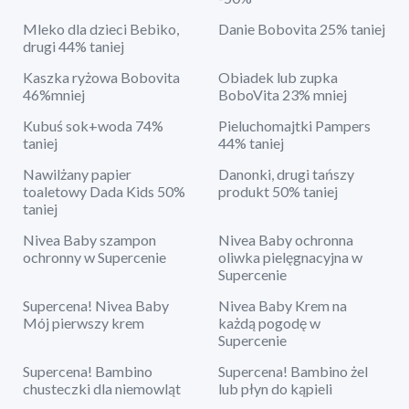
Mleko dla dzieci Bebiko,
Danie Bobovita 25% taniej
drugi 44% taniej
Kaszka ryżowa Bobovita
Obiadek lub zupka
46%mniej
BoboVita 23% mniej
Kubuś sok+woda 74%
Pieluchomajtki Pampers
taniej
44% taniej
Nawilżany papier
Danonki, drugi tańszy
toaletowy Dada Kids 50%
produkt 50% taniej
taniej
Nivea Baby szampon
Nivea Baby ochronna
ochronny w Supercenie
oliwka pielęgnacyjna w
Supercenie
Supercena! Nivea Baby
Nivea Baby Krem na
Mój pierwszy krem
każdą pogodę w
Supercenie
Supercena! Bambino
Supercena! Bambino żel
chusteczki dla niemowląt
lub płyn do kąpieli