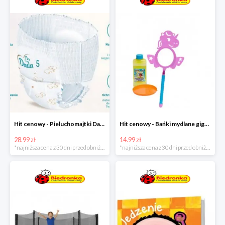
Hit cenowy - Pieluchomajtki Dada Pants
Hit cenowy - Bańki mydlane gigant lub płyn uzupełniający
28.99 zł
14.99 zł
*najniższa cena z 30 dni przed obniżką
*najniższa cena z 30 dni przed obniżką