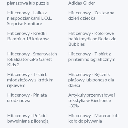
planszowa lub puzzle
Adidas Glider
Hit cenowy - Lalka z
Hit cenowy - Zestaw na
niespodziankami L.O.L.
dzień dziecka
Surprise Furniture
Hit cenowy - Kredki
Hit cenowy - Kolorowe
Bambino 18 kolorów
bańki mydlane Bedazzle
Bubbles
Hit cenowy - Smartwatch
Hit cenowy - T-shirt z
lokalizator GPS Garett
printem holograficznym
Kids 2
Hit cenowy - T-shirt
Hit cenowy - Ręcznik
młodzieżowy z krótkim
plażowy lub ponczo dla
rękawem
dzieci
Hit cenowy - Piniata
Artykuły przemysłowe i
urodzinowa
tekstylia w Biedronce
-30%
Hit cenowy - Pościel
Hit cenowy - Materac lub
bawełniana z licencją
koło do pływania