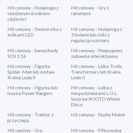
Hit cenowy - Hulajnoga z
Hit cenowy - Gry z
obniżonym środkiem
rakietami
ciężkości
Hit cenowy - Deskorolka z
Hit cenowy - Hulajnoga z
kółkami LED
3 kołami lub rolki z
regulacją rozmiaru
Hit cenowy - Samochody
Hit cenowy - Peepsqueez
SOS 1:16
zabawka interaktywna
Hit cenowy - Figurka
Hit cenowy - Lalka Trolls,
Spider-Man lub zestaw
Transformers lub Kraina
Kraina Lodu II
Lodu II
Hit cenowy - Figurka lub
Hit cenowy - Lalka z
maska Power Rangers
niespodziankami L.O.L.
Surprise #OOTD Winter
Disco
Hit cenowy - Traktor z
Hit cenowy - Slushy Maker
przyczepą
Hit cenowy - Gra
Hit cenowy - Piłka nożna