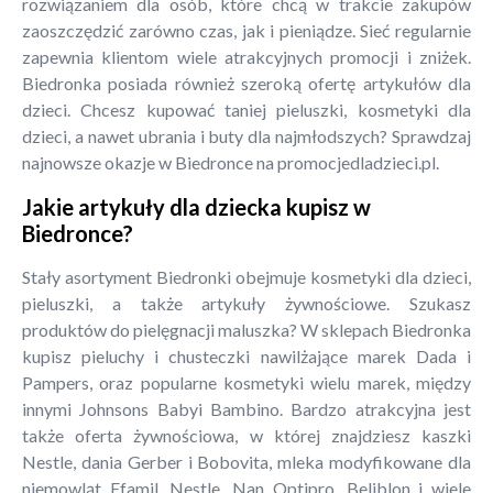
rozwiązaniem dla osób, które chcą w trakcie zakupów
zaoszczędzić zarówno czas, jak i pieniądze. Sieć regularnie
zapewnia klientom wiele atrakcyjnych promocji i zniżek.
Biedronka posiada również szeroką ofertę artykułów dla
dzieci. Chcesz kupować taniej pieluszki, kosmetyki dla
dzieci, a nawet ubrania i buty dla najmłodszych? Sprawdzaj
najnowsze okazje w Biedronce na promocjedladzieci.pl.
Jakie artykuły dla dziecka kupisz w
Biedronce?
Stały asortyment Biedronki obejmuje kosmetyki dla dzieci,
pieluszki, a także artykuły żywnościowe. Szukasz
produktów do pielęgnacji maluszka? W sklepach Biedronka
kupisz pieluchy i chusteczki nawilżające marek Dada i
Pampers, oraz popularne kosmetyki wielu marek, między
innymi Johnsons Babyi Bambino. Bardzo atrakcyjna jest
także oferta żywnościowa, w której znajdziesz kaszki
Nestle, dania Gerber i Bobovita, mleka modyfikowane dla
niemowląt Efamil, Nestle, Nan Optipro, Beliblon i wiele