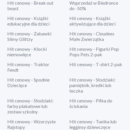
Hit cenowy - Break out
Wyprzedaż w Biedronce
beast
do -50%
Hit cenowy - Książki
Hit cenowy - Książki
edukacyjne dla dzieci
aktywizujące dla dzieci
Hit cenowy - Zabawki
Hit cenowy - Cloudees
Slimy Glittzy
Małe Zwierzątka
Hit cenowy - Klocki
Hit cenowy - Figurki Pop
niemowlęce
Pops Pets 2-pak
Hit cenowy - Traktor
Hit cenowy - T-shirt 2-pak
Fendt
Hit cenowy - Spodnie
Hit cenowy - Słodziaki:
Dziecięce
pamiętnik, kredki lub
teczka
Hit cenowy - Słodziaki:
Hit cenowy - Piłka do
farby plakatowe lub
ściskania
zestaw szkolny
Hit cenowy - Wzorzyste
Hit cenowy - Tunika lub
Rajstopy
legginsy dziewczęce