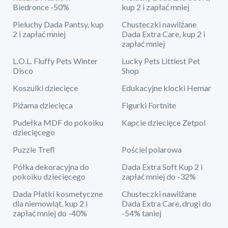
Biedronce -50%
kup 2 i zapłać mniej
Pieluchy Dada Pantsy, kup
Chusteczki nawilżane
2 i zapłać mniej
Dada Extra Care, kup 2 i
zapłać mniej
L.O.L. Fluffy Pets Winter
Lucky Pets Littlest Pet
Disco
Shop
Koszulki dziecięce
Edukacyjne klocki Hemar
Piżama dziecięca
Figurki Fortnite
Pudełka MDF do pokoiku
Kapcie dziecięce Zetpol
dziecięcego
Puzzle Trefl
Pościel polarowa
Półka dekoracyjna do
Dada Extra Soft Kup 2 i
pokoiku dziecięcego
zapłać mniej do -32%
Dada Płatki kosmetyczne
Chusteczki nawilżane
dla niemowląt, kup 2 i
Dada Extra Care, drugi do
zapłać mniej do -40%
-54% taniej