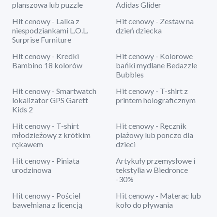
planszowa lub puzzle
Adidas Glider
Hit cenowy - Lalka z
Hit cenowy - Zestaw na
niespodziankami L.O.L.
dzień dziecka
Surprise Furniture
Hit cenowy - Kredki
Hit cenowy - Kolorowe
Bambino 18 kolorów
bańki mydlane Bedazzle
Bubbles
Hit cenowy - Smartwatch
Hit cenowy - T-shirt z
lokalizator GPS Garett
printem holograficznym
Kids 2
Hit cenowy - T-shirt
Hit cenowy - Ręcznik
młodzieżowy z krótkim
plażowy lub ponczo dla
rękawem
dzieci
Hit cenowy - Piniata
Artykuły przemysłowe i
urodzinowa
tekstylia w Biedronce
-30%
Hit cenowy - Pościel
Hit cenowy - Materac lub
bawełniana z licencją
koło do pływania