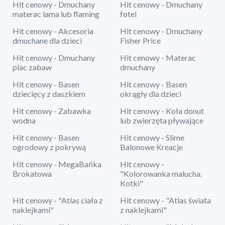
Hit cenowy - Dmuchany
Hit cenowy - Dmuchany
materac lama lub flaming
fotel
Hit cenowy - Akcesoria
Hit cenowy - Dmuchany
dmuchane dla dzieci
Fisher Price
Hit cenowy - Dmuchany
Hit cenowy - Materac
plac zabaw
dmuchany
Hit cenowy - Basen
Hit cenowy - Basen
dziecięcy z daszkiem
okrągły dla dzieci
Hit cenowy - Zabawka
Hit cenowy - Koła donut
wodna
lub zwierzęta pływające
Hit cenowy - Basen
Hit cenowy - Slime
ogrodowy z pokrywą
Balonowe Kreacje
Hit cenowy - MegaBańka
Hit cenowy -
Brokatowa
"Kolorowanka malucha.
Kotki"
Hit cenowy - "Atlas ciała z
Hit cenowy - "Atlas świata
naklejkami"
z naklejkami"