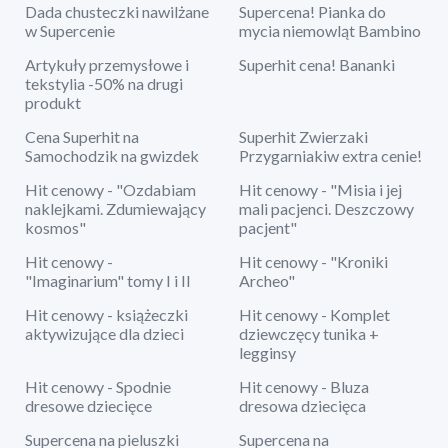
Dada chusteczki nawilżane
Supercena! Pianka do
w Supercenie
mycia niemowląt Bambino
Artykuły przemysłowe i
Superhit cena! Bananki
tekstylia -50% na drugi
produkt
Cena Superhit na
Superhit Zwierzaki
Samochodzik na gwizdek
Przygarniakiw extra cenie!
Hit cenowy - "Ozdabiam
Hit cenowy - "Misia i jej
naklejkami. Zdumiewający
mali pacjenci. Deszczowy
kosmos"
pacjent"
Hit cenowy -
Hit cenowy - "Kroniki
"Imaginarium" tomy I i II
Archeo"
Hit cenowy - książeczki
Hit cenowy - Komplet
aktywizujące dla dzieci
dziewczęcy tunika +
legginsy
Hit cenowy - Spodnie
Hit cenowy - Bluza
dresowe dziecięce
dresowa dziecięca
Supercena na pieluszki
Supercena na