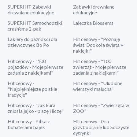
SUPERHIT Zabawki
Zabawki drewniane
drewniane edukacyjne
edukacyjne
SUPERHIT Samochodziki
Laleczka Bloss’ems
crash’ems 2-pak
Lakiery do paznokci dla
Hit cenowy - "Poznaję
dziewczynek Bo Po
świat. Dookoła świata +
naklejki"
Hit cenowy - "100
Hit cenowy - "100
pojazdów - Moje pierwsze
zwierząt - Moje pierwsze
zadania z naklejkami"
zadania z naklejkami"
Hit cenowy -
Hit cenowy - "Ulubione
"Najpiękniejsze polskie
wierszyki malucha"
tradycje"
Hit cenowy - "Jak kura
Hit cenowy - "Zwierzęta w
zniosła jajko - piszę i liczę"
ZOO"
Hit cenowy - Piłka z
Hit cenowy - Gra
bohaterami bajek
grzybobranie lub Soczyste
cytrynki