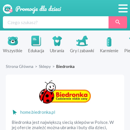
Promocje
Produkty
Sklepy
Wszystkie
Edukacja
Ubrania
Gry i zabawki
Karmienie
Pie
Blog
Strona Główna
>
Sklepy
>
Biedronka
Wyprawka
home.biedronka.pl
Biedronka jest największą siecią sklepów w Polsce. W
jej ofercie znaleźć można ubranka i buty dla dzieci,