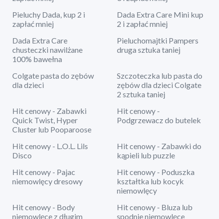
Pieluchy Dada, kup 2 i
Dada Extra Care Mini kup
zapłać mniej
2 i zapłać mniej
Dada Extra Care
Pieluchomajtki Pampers
chusteczki nawilżane
druga sztuka taniej
100% bawełna
Colgate pasta do zębów
Szczoteczka lub pasta do
dla dzieci
zębów dla dzieci Colgate
2 sztuka taniej
Hit cenowy - Zabawki
Hit cenowy -
Quick Twist, Hyper
Podgrzewacz do butelek
Cluster lub Pooparoose
Hit cenowy - L.O.L. Lils
Hit cenowy - Zabawki do
Disco
kąpieli lub puzzle
Hit cenowy - Pajac
Hit cenowy - Poduszka
niemowlęcy dresowy
kształtka lub kocyk
niemowlęcy
Hit cenowy - Body
Hit cenowy - Bluza lub
niemowlęce z długim
spodnie niemowlęce