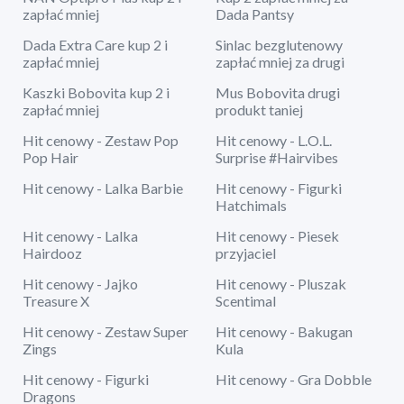
zapłać mniej
Dada Pantsy
Dada Extra Care kup 2 i
Sinlac bezglutenowy
zapłać mniej
zapłać mniej za drugi
Kaszki Bobovita kup 2 i
Mus Bobovita drugi
zapłać mniej
produkt taniej
Hit cenowy - Zestaw Pop
Hit cenowy - L.O.L.
Pop Hair
Surprise #Hairvibes
Hit cenowy - Lalka Barbie
Hit cenowy - Figurki
Hatchimals
Hit cenowy - Lalka
Hit cenowy - Piesek
Hairdooz
przyjaciel
Hit cenowy - Jajko
Hit cenowy - Pluszak
Treasure X
Scentimal
Hit cenowy - Zestaw Super
Hit cenowy - Bakugan
Zings
Kula
Hit cenowy - Figurki
Hit cenowy - Gra Dobble
Dragons