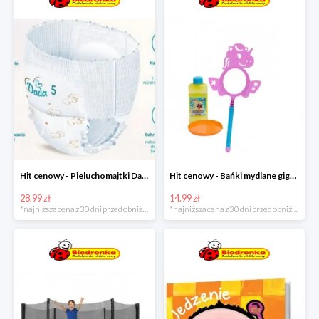
Hit cenowy - Pieluchomajtki Dada Pants
Hit cenowy - Bańki mydlane gigant lub płyn uzupełniający
28.99 zł
14.99 zł
*najniższa cena z 30 dni przed obniżką
*najniższa cena z 30 dni przed obniżką