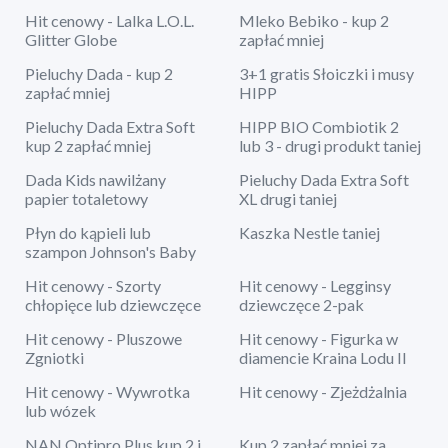
Hit cenowy - Lalka L.O.L.
Mleko Bebiko - kup 2
Glitter Globe
zapłać mniej
Pieluchy Dada - kup 2
3+1 gratis Słoiczki i musy
zapłać mniej
HIPP
Pieluchy Dada Extra Soft
HIPP BIO Combiotik 2
kup 2 zapłać mniej
lub 3 - drugi produkt taniej
Dada Kids nawilżany
Pieluchy Dada Extra Soft
papier totaletowy
XL drugi taniej
Płyn do kąpieli lub
Kaszka Nestle taniej
szampon Johnson's Baby
Hit cenowy - Szorty
Hit cenowy - Legginsy
chłopięce lub dziewczęce
dziewczęce 2-pak
Hit cenowy - Pluszowe
Hit cenowy - Figurka w
Zgniotki
diamencie Kraina Lodu II
Hit cenowy - Wywrotka
Hit cenowy - Zjeżdżalnia
lub wózek
NAN Optipro Plus kup 2 i
Kup 2 zapłać mniej za