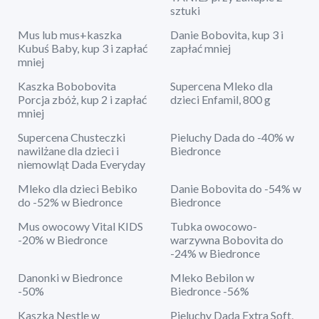
sztuki
Mus lub mus+kaszka
Danie Bobovita, kup 3 i
Kubuś Baby, kup 3 i zapłać
zapłać mniej
mniej
Kaszka Bobobovita
Supercena Mleko dla
Porcja zbóż, kup 2 i zapłać
dzieci Enfamil, 800 g
mniej
Supercena Chusteczki
Pieluchy Dada do -40% w
nawilżane dla dzieci i
Biedronce
niemowląt Dada Everyday
Mleko dla dzieci Bebiko
Danie Bobovita do -54% w
do -52% w Biedronce
Biedronce
Mus owocowy Vital KIDS
Tubka owocowo-
-20% w Biedronce
warzywna Bobovita do
-24% w Biedronce
Danonki w Biedronce
Mleko Bebilon w
-50%
Biedronce -56%
Kaszka Nestle w
Pieluchy Dada Extra Soft,