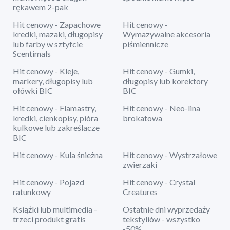
rękawem 2-pak
Hit cenowy - Zapachowe
Hit cenowy -
kredki, mazaki, długopisy
Wymazywalne akcesoria
lub farby w sztyfcie
piśmiennicze
Scentimals
Hit cenowy - Kleje,
Hit cenowy - Gumki,
markery, długopisy lub
długopisy lub korektory
ołówki BIC
BIC
Hit cenowy - Flamastry,
Hit cenowy - Neo-lina
kredki, cienkopisy, pióra
brokatowa
kulkowe lub zakreślacze
BIC
Hit cenowy - Kula śnieżna
Hit cenowy - Wystrzałowe
zwierzaki
Hit cenowy - Pojazd
Hit cenowy - Crystal
ratunkowy
Creatures
Książki lub multimedia -
Ostatnie dni wyprzedaży
trzeci produkt gratis
tekstyliów - wszystko
-50%