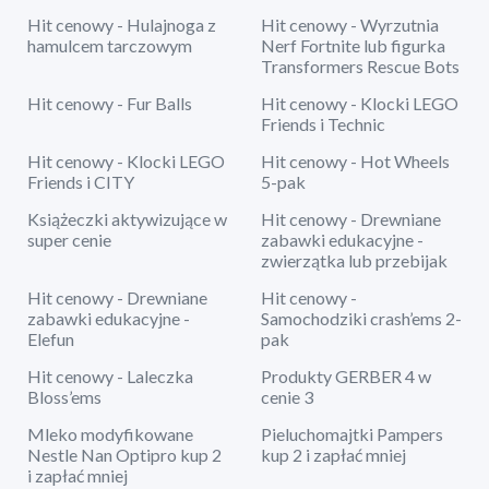
Hit cenowy - Hulajnoga z
Hit cenowy - Wyrzutnia
hamulcem tarczowym
Nerf Fortnite lub figurka
Transformers Rescue Bots
Hit cenowy - Fur Balls
Hit cenowy - Klocki LEGO
Friends i Technic
Hit cenowy - Klocki LEGO
Hit cenowy - Hot Wheels
Friends i CITY
5-pak
Książeczki aktywizujące w
Hit cenowy - Drewniane
super cenie
zabawki edukacyjne -
zwierzątka lub przebijak
Hit cenowy - Drewniane
Hit cenowy -
zabawki edukacyjne -
Samochodziki crash’ems 2-
Elefun
pak
Hit cenowy - Laleczka
Produkty GERBER 4 w
Bloss’ems
cenie 3
Mleko modyfikowane
Pieluchomajtki Pampers
Nestle Nan Optipro kup 2
kup 2 i zapłać mniej
i zapłać mniej