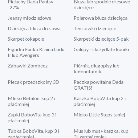
Pieluchy Dada Pantsy
Bluza lub spodnie dresowe
-27%
dziecięce
Jeansy młodzieżowe
Polarowa bluza dziecięca
Dziecięca bluza dresowa
Tenisówki dziecięce
Skarpetkokapcie
Skarpetki dziecięce 5-pak
Figurka Funko Kraina Lodu
Galupy - skrzydlate koniki
II lub Avengers
Zabawki Zombeez
Piórnik, długopisy lub
kołonotatnik
Plecak przedszkolny 3D
Paczka powitalna Dada
GRATIS!
Mleko Bebilon, kup 2 i
Kaszka BoboVita kup 2 i
płać mniej
płać mniej
Zupki BoboVita kup 3 i
Mleko Little Steps taniej
płać mniej
Tubka BoboVita, kup 3 i
Mus lub mus+kaszka, kup
zapłać mniej
3 i zapłać mniej