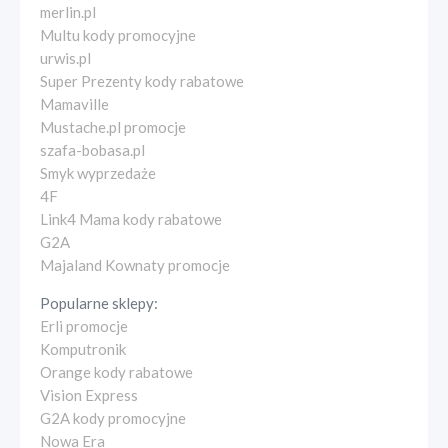
merlin.pl
Multu kody promocyjne
urwis.pl
Super Prezenty kody rabatowe
Mamaville
Mustache.pl promocje
szafa-bobasa.pl
Smyk wyprzedaże
4F
Link4 Mama kody rabatowe
G2A
Majaland Kownaty promocje
Popularne sklepy:
Erli promocje
Komputronik
Orange kody rabatowe
Vision Express
G2A kody promocyjne
Nowa Era