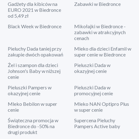
Gadżety dla kibiców na
Zabawki w Biedronce
EURO 2021 w Biedronce
od 5,49 zł
Black Week w Biedronce
Mikołajki w Biedronce -
zabawki w atrakcyjnych
cenach
Pieluchy Dada taniej przy
Mleko dla dzieci Enfamil w
zakupie dwóch opakowań
super cenie w Biedronce
Żel i szampon dla dzieci
Pieluszki Dada w
Johnson's Baby w niższej
okazyjnej cenie
cenie
Pieluszki Pampers w
Pieluszki Dada w
okazyjnej cenie
promocyjnej cenie
Mleko Bebilon w super
Mleko NAN Optipro Plus
cenie
w super cenie
Świąteczna promocja w
Supercena Pieluchy
Biedronce do -50% na
Pampers Active baby
drugi produkt