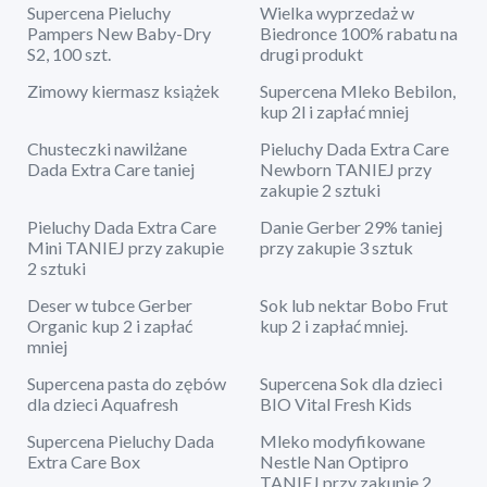
Supercena Pieluchy
Wielka wyprzedaż w
Pampers New Baby-Dry
Biedronce 100% rabatu na
S2, 100 szt.
drugi produkt
Zimowy kiermasz książek
Supercena Mleko Bebilon,
kup 2l i zapłać mniej
Chusteczki nawilżane
Pieluchy Dada Extra Care
Dada Extra Care taniej
Newborn TANIEJ przy
zakupie 2 sztuki
Pieluchy Dada Extra Care
Danie Gerber 29% taniej
Mini TANIEJ przy zakupie
przy zakupie 3 sztuk
2 sztuki
Deser w tubce Gerber
Sok lub nektar Bobo Frut
Organic kup 2 i zapłać
kup 2 i zapłać mniej.
mniej
Supercena pasta do zębów
Supercena Sok dla dzieci
dla dzieci Aquafresh
BIO Vital Fresh Kids
Supercena Pieluchy Dada
Mleko modyfikowane
Extra Care Box
Nestle Nan Optipro
TANIEJ przy zakupie 2