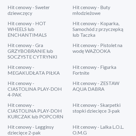
Hit cenowy - Sweter
Hit cenowy - Buty
dziewczęcy
młodzieżowe
Hit cenowy - HOT
Hit cenowy - Koparka,
WHEELS lub
Samochód z przyczepką
ENCHANTIMALS
lub Taczka
Hit cenowy - Gra
Hit cenowy - Pistolet na
GRZYBOBRANIE lub
wodę WAZOOKA
SOCZYSTE CYTRYNKI
Hit cenowy -
Hit cenowy - Figurka
MEGAKUDŁATA PIŁKA
Fortnite
Hit cenowy -
Hit cenowy - ZESTAW
CIASTOLINA PLAY-DOH
AQUA DABRA
4-PAK
Hit cenowy -
Hit cenowy - Skarpetki
CIASTOLINA PLAY-DOH
stopki dziecięce 3-pak
KURCZAK lub POPCORN
Hit cenowy - Legginsy
Hit cenowy - Lalka L.O.L.
dziecięce 2-pak
O.M.G