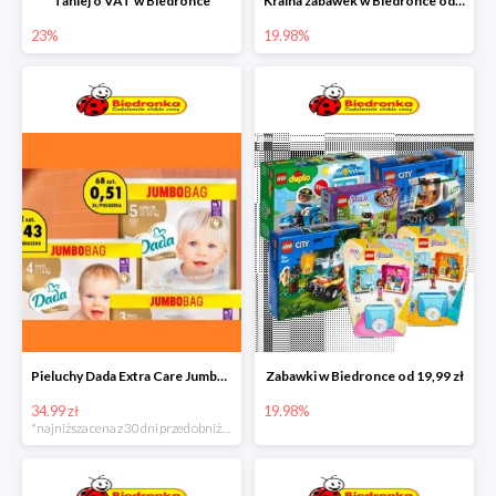
Taniej o VAT w Biedronce
Kraina zabawek w Biedronce od 19,99 zł
23%
19.98%
Pieluchy Dada Extra Care Jumbo Bag w super cenie
Zabawki w Biedronce od 19,99 zł
34.99 zł
19.98%
*najniższa cena z 30 dni przed obniżką