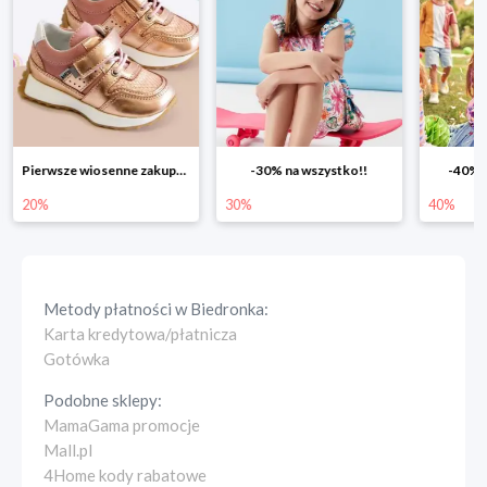
Pierwsze wiosenne zakupy -20%
-30% na wszystko!!
-40% n
20%
30%
40%
Metody płatności w
Biedronka
:
Karta kredytowa/płatnicza
Gotówka
Podobne sklepy:
MamaGama promocje
Mall.pl
4Home kody rabatowe