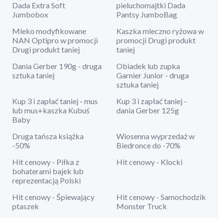
Dada Extra Soft
pieluchomajtki Dada
Jumbobox
Pantsy JumboBag
Mleko modyfikowane
Kaszka mleczno ryżowa w
NAN Optipro w promocji
promocji Drugi produkt
Drugi produkt taniej
taniej
Dania Gerber 190g - druga
Obiadek lub zupka
sztuka taniej
Garnier Junior - druga
sztuka taniej
Kup 3 i zapłać taniej - mus
Kup 3 i zapłać taniej -
lub mus+kaszka Kubuś
dania Gerber 125g
Baby
Druga tańsza książka
Wiosenna wyprzedaż w
-50%
Biedronce do -70%
Hit cenowy - Piłka z
Hit cenowy - Klocki
bohaterami bajek lub
reprezentacją Polski
Hit cenowy - Śpiewający
Hit cenowy - Samochodzik
ptaszek
Monster Truck