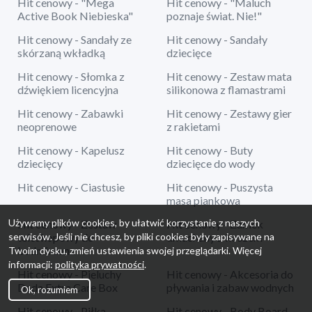
Hit cenowy - "Mega
Hit cenowy - "Maluch
Active Book Niebieska"
poznaje świat. Nie!"
Hit cenowy - Sandały ze
Hit cenowy - Sandały
skórzaną wkładką
dziecięce
Hit cenowy - Słomka z
Hit cenowy - Zestaw mata
dźwiękiem licencyjna
silikonowa z flamastrami
Hit cenowy - Zabawki
Hit cenowy - Zestawy gier
neoprenowe
z rakietami
Hit cenowy - Kapelusz
Hit cenowy - Buty
dziecięcy
dziecięce do wody
Hit cenowy - Ciastusie
Hit cenowy - Puszysta
masa piankowa
Używamy plików cookies, by ułatwić korzystanie z naszych
Hit cenowy - Zestaw
Hit cenowy - Zamek
serwisów. Jeśli nie chcesz, by pliki cookies były zapisywane na
teleskopowy do
dmuchany z koszem
badmintona
Twoim dysku, zmień ustawienia swojej przeglądarki. Więcej
informacji:
polityka prywatności
.
Hit cenowy - Pieluchy
Hit cenowy - Akcesoria do
Dada Extra Care Box
pływania i zabaw wodnych
Ok, rozumiem
Hit cenowy - Piłka
Hit cenowy - Body Board