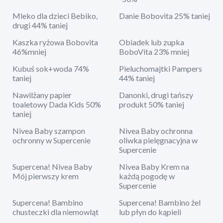
Mleko dla dzieci Bebiko,
Danie Bobovita 25% taniej
drugi 44% taniej
Kaszka ryżowa Bobovita
Obiadek lub zupka
46%mniej
BoboVita 23% mniej
Kubuś sok+woda 74%
Pieluchomajtki Pampers
taniej
44% taniej
Nawilżany papier
Danonki, drugi tańszy
toaletowy Dada Kids 50%
produkt 50% taniej
taniej
Nivea Baby szampon
Nivea Baby ochronna
ochronny w Supercenie
oliwka pielęgnacyjna w
Supercenie
Supercena! Nivea Baby
Nivea Baby Krem na
Mój pierwszy krem
każdą pogodę w
Supercenie
Supercena! Bambino
Supercena! Bambino żel
chusteczki dla niemowląt
lub płyn do kąpieli