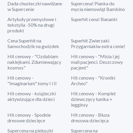
Dada chusteczki nawilżane
Supercena! Pianka do
w Supercenie
mycia niemowląt Bambino
Artykuły przemysłowe i
Superhit cena! Bananki
tekstylia -50% na drugi
produkt
Cena Superhit na
Superhit Zwierzaki
Samochodzik na gwizdek
Przygarniakiw extra cenie!
Hit cenowy - "Ozdabiam
Hit cenowy - "Misia i jej
naklejkami. Zdumiewający
mali pacjenci. Deszczowy
kosmos"
pacjent"
Hit cenowy -
Hit cenowy - "Kroniki
"Imaginarium" tomy I i II
Archeo"
Hit cenowy - książeczki
Hit cenowy - Komplet
aktywizujące dla dzieci
dziewczęcy tunika +
legginsy
Hit cenowy - Spodnie
Hit cenowy - Bluza
dresowe dziecięce
dresowa dziecięca
Supercena na pieluszki
Supercena na