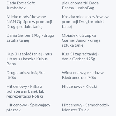
Dada Extra Soft
pieluchomajtki Dada
Jumbobox
Pantsy JumboBag
Mleko modyfikowane
Kaszka mleczno ryżowa w
NAN Optipro w promocji
promocji Drugi produkt
Drugi produkt taniej
taniej
Dania Gerber 190g - druga
Obiadek lub zupka
sztuka taniej
Garnier Junior - druga
sztuka taniej
Kup 3 i zapłać taniej - mus
Kup 3 i zapłać taniej -
lub mus+kaszka Kubuś
dania Gerber 125g
Baby
Druga tańsza książka
Wiosenna wyprzedaż w
-50%
Biedronce do -70%
Hit cenowy - Piłka z
Hit cenowy - Klocki
bohaterami bajek lub
reprezentacją Polski
Hit cenowy - Śpiewający
Hit cenowy - Samochodzik
ptaszek
Monster Truck