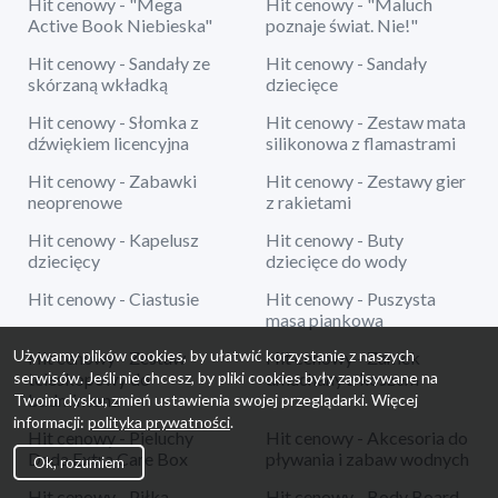
Hit cenowy - "Mega
Hit cenowy - "Maluch
Active Book Niebieska"
poznaje świat. Nie!"
Hit cenowy - Sandały ze
Hit cenowy - Sandały
skórzaną wkładką
dziecięce
Hit cenowy - Słomka z
Hit cenowy - Zestaw mata
dźwiękiem licencyjna
silikonowa z flamastrami
Hit cenowy - Zabawki
Hit cenowy - Zestawy gier
neoprenowe
z rakietami
Hit cenowy - Kapelusz
Hit cenowy - Buty
dziecięcy
dziecięce do wody
Hit cenowy - Ciastusie
Hit cenowy - Puszysta
masa piankowa
Używamy plików cookies, by ułatwić korzystanie z naszych
Hit cenowy - Zestaw
Hit cenowy - Zamek
serwisów. Jeśli nie chcesz, by pliki cookies były zapisywane na
teleskopowy do
dmuchany z koszem
badmintona
Twoim dysku, zmień ustawienia swojej przeglądarki. Więcej
informacji:
polityka prywatności
.
Hit cenowy - Pieluchy
Hit cenowy - Akcesoria do
Dada Extra Care Box
pływania i zabaw wodnych
Ok, rozumiem
Hit cenowy - Piłka
Hit cenowy - Body Board