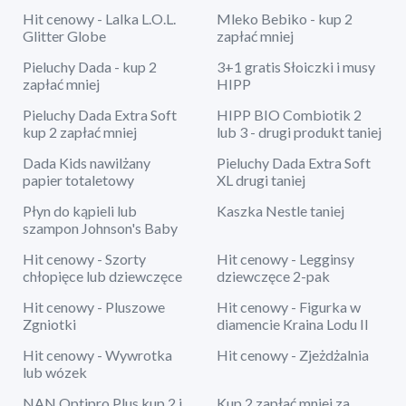
Hit cenowy - Lalka L.O.L.
Mleko Bebiko - kup 2
Glitter Globe
zapłać mniej
Pieluchy Dada - kup 2
3+1 gratis Słoiczki i musy
zapłać mniej
HIPP
Pieluchy Dada Extra Soft
HIPP BIO Combiotik 2
kup 2 zapłać mniej
lub 3 - drugi produkt taniej
Dada Kids nawilżany
Pieluchy Dada Extra Soft
papier totaletowy
XL drugi taniej
Płyn do kąpieli lub
Kaszka Nestle taniej
szampon Johnson's Baby
Hit cenowy - Szorty
Hit cenowy - Legginsy
chłopięce lub dziewczęce
dziewczęce 2-pak
Hit cenowy - Pluszowe
Hit cenowy - Figurka w
Zgniotki
diamencie Kraina Lodu II
Hit cenowy - Wywrotka
Hit cenowy - Zjeżdżalnia
lub wózek
NAN Optipro Plus kup 2 i
Kup 2 zapłać mniej za