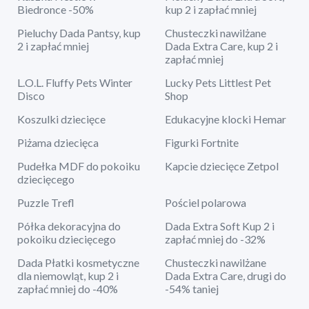
Biedronce -50%
kup 2 i zapłać mniej
Pieluchy Dada Pantsy, kup
Chusteczki nawilżane
2 i zapłać mniej
Dada Extra Care, kup 2 i
zapłać mniej
L.O.L. Fluffy Pets Winter
Lucky Pets Littlest Pet
Disco
Shop
Koszulki dziecięce
Edukacyjne klocki Hemar
Piżama dziecięca
Figurki Fortnite
Pudełka MDF do pokoiku
Kapcie dziecięce Zetpol
dziecięcego
Puzzle Trefl
Pościel polarowa
Półka dekoracyjna do
Dada Extra Soft Kup 2 i
pokoiku dziecięcego
zapłać mniej do -32%
Dada Płatki kosmetyczne
Chusteczki nawilżane
dla niemowląt, kup 2 i
Dada Extra Care, drugi do
zapłać mniej do -40%
-54% taniej