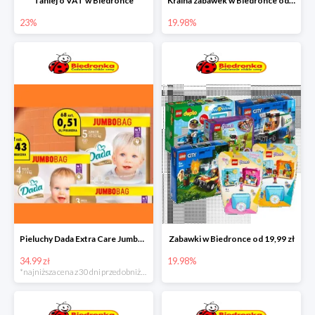
Taniej o VAT w Biedronce
Kraina zabawek w Biedronce od 19,99 zł
23%
19.98%
Pieluchy Dada Extra Care Jumbo Bag w super cenie
Zabawki w Biedronce od 19,99 zł
34.99 zł
19.98%
*najniższa cena z 30 dni przed obniżką