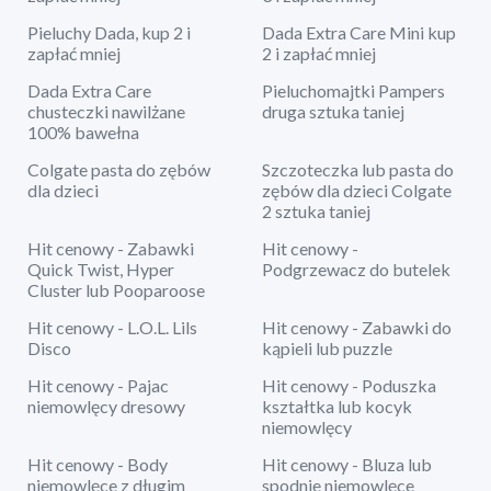
Pieluchy Dada, kup 2 i
Dada Extra Care Mini kup
zapłać mniej
2 i zapłać mniej
Dada Extra Care
Pieluchomajtki Pampers
chusteczki nawilżane
druga sztuka taniej
100% bawełna
Colgate pasta do zębów
Szczoteczka lub pasta do
dla dzieci
zębów dla dzieci Colgate
2 sztuka taniej
Hit cenowy - Zabawki
Hit cenowy -
Quick Twist, Hyper
Podgrzewacz do butelek
Cluster lub Pooparoose
Hit cenowy - L.O.L. Lils
Hit cenowy - Zabawki do
Disco
kąpieli lub puzzle
Hit cenowy - Pajac
Hit cenowy - Poduszka
niemowlęcy dresowy
kształtka lub kocyk
niemowlęcy
Hit cenowy - Body
Hit cenowy - Bluza lub
niemowlęce z długim
spodnie niemowlęce