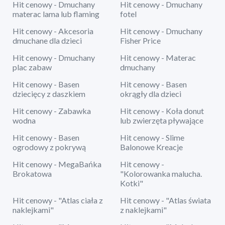
Hit cenowy - Dmuchany
Hit cenowy - Dmuchany
materac lama lub flaming
fotel
Hit cenowy - Akcesoria
Hit cenowy - Dmuchany
dmuchane dla dzieci
Fisher Price
Hit cenowy - Dmuchany
Hit cenowy - Materac
plac zabaw
dmuchany
Hit cenowy - Basen
Hit cenowy - Basen
dziecięcy z daszkiem
okrągły dla dzieci
Hit cenowy - Zabawka
Hit cenowy - Koła donut
wodna
lub zwierzęta pływające
Hit cenowy - Basen
Hit cenowy - Slime
ogrodowy z pokrywą
Balonowe Kreacje
Hit cenowy - MegaBańka
Hit cenowy -
Brokatowa
"Kolorowanka malucha.
Kotki"
Hit cenowy - "Atlas ciała z
Hit cenowy - "Atlas świata
naklejkami"
z naklejkami"