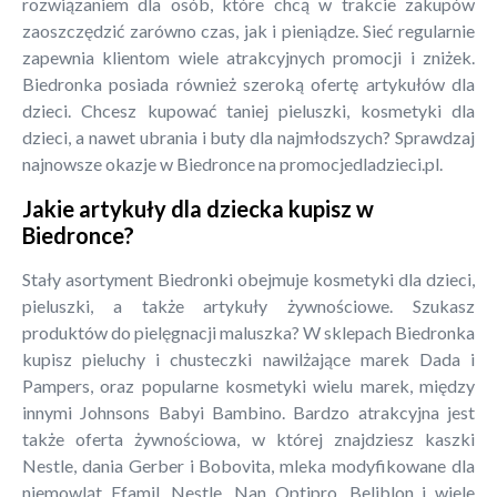
rozwiązaniem dla osób, które chcą w trakcie zakupów
zaoszczędzić zarówno czas, jak i pieniądze. Sieć regularnie
zapewnia klientom wiele atrakcyjnych promocji i zniżek.
Biedronka posiada również szeroką ofertę artykułów dla
dzieci. Chcesz kupować taniej pieluszki, kosmetyki dla
dzieci, a nawet ubrania i buty dla najmłodszych? Sprawdzaj
najnowsze okazje w Biedronce na promocjedladzieci.pl.
Jakie artykuły dla dziecka kupisz w
Biedronce?
Stały asortyment Biedronki obejmuje kosmetyki dla dzieci,
pieluszki, a także artykuły żywnościowe. Szukasz
produktów do pielęgnacji maluszka? W sklepach Biedronka
kupisz pieluchy i chusteczki nawilżające marek Dada i
Pampers, oraz popularne kosmetyki wielu marek, między
innymi Johnsons Babyi Bambino. Bardzo atrakcyjna jest
także oferta żywnościowa, w której znajdziesz kaszki
Nestle, dania Gerber i Bobovita, mleka modyfikowane dla
niemowląt Efamil, Nestle, Nan Optipro, Beliblon i wiele