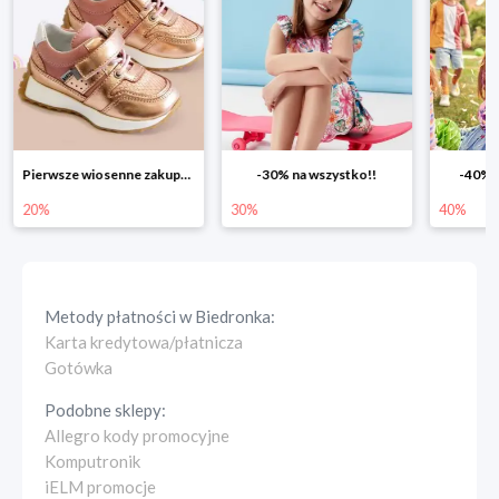
Pierwsze wiosenne zakupy -20%
-30% na wszystko!!
-40% n
20%
30%
40%
Metody płatności w
Biedronka
:
Karta kredytowa/płatnicza
Gotówka
Podobne sklepy:
Allegro kody promocyjne
Komputronik
iELM promocje