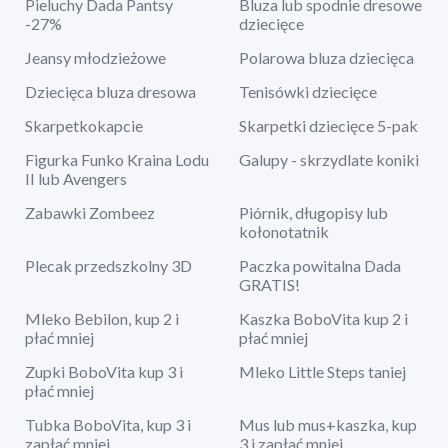
Pieluchy Dada Pantsy
Bluza lub spodnie dresowe
-27%
dziecięce
Jeansy młodzieżowe
Polarowa bluza dziecięca
Dziecięca bluza dresowa
Tenisówki dziecięce
Skarpetkokapcie
Skarpetki dziecięce 5-pak
Figurka Funko Kraina Lodu
Galupy - skrzydlate koniki
II lub Avengers
Zabawki Zombeez
Piórnik, długopisy lub
kołonotatnik
Plecak przedszkolny 3D
Paczka powitalna Dada
GRATIS!
Mleko Bebilon, kup 2 i
Kaszka BoboVita kup 2 i
płać mniej
płać mniej
Zupki BoboVita kup 3 i
Mleko Little Steps taniej
płać mniej
Tubka BoboVita, kup 3 i
Mus lub mus+kaszka, kup
zapłać mniej
3 i zapłać mniej