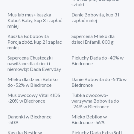
sztuki
Mus lub mus+kaszka
Danie Bobovita, kup 3 i
Kubuś Baby, kup 3 i zapłać
zapłać mniej
mniej
Kaszka Bobobovita
Supercena Mleko dla
Porcja zbóż, kup 2 i zapłać
dzieci Enfamil, 800 g
mniej
Supercena Chusteczki
Pieluchy Dada do -40% w
nawilżane dla dzieci i
Biedronce
niemowląt Dada Everyday
Mleko dla dzieci Bebiko
Danie Bobovita do -54% w
do -52% w Biedronce
Biedronce
Mus owocowy Vital KIDS
Tubka owocowo-
-20% w Biedronce
warzywna Bobovita do
-24% w Biedronce
Danonki w Biedronce
Mleko Bebilon w
-50%
Biedronce -56%
Kaszka Nestle w
Pieluchy Dada Extra Soft,