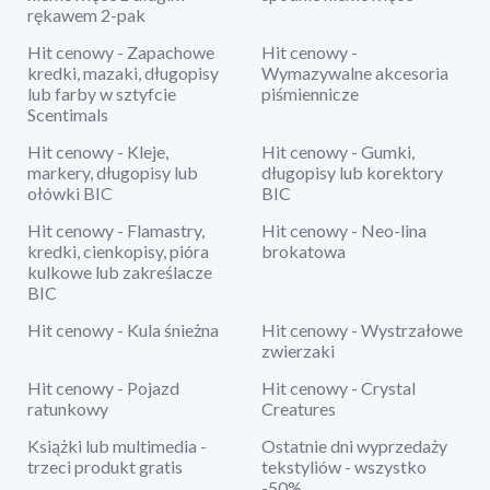
rękawem 2-pak
Hit cenowy - Zapachowe
Hit cenowy -
kredki, mazaki, długopisy
Wymazywalne akcesoria
lub farby w sztyfcie
piśmiennicze
Scentimals
Hit cenowy - Kleje,
Hit cenowy - Gumki,
markery, długopisy lub
długopisy lub korektory
ołówki BIC
BIC
Hit cenowy - Flamastry,
Hit cenowy - Neo-lina
kredki, cienkopisy, pióra
brokatowa
kulkowe lub zakreślacze
BIC
Hit cenowy - Kula śnieżna
Hit cenowy - Wystrzałowe
zwierzaki
Hit cenowy - Pojazd
Hit cenowy - Crystal
ratunkowy
Creatures
Książki lub multimedia -
Ostatnie dni wyprzedaży
trzeci produkt gratis
tekstyliów - wszystko
-50%