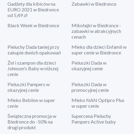
Gadżety dla kibiców na
Zabawki w Biedronce
EURO 2021 w Biedronce
od 5,49 zł
Black Week w Biedronce
Mikołajki w Biedronce -
zabawki w atrakcyjnych
cenach
Pieluchy Dada taniej przy
Mleko dla dzieci Enfamil w
zakupie dwóch opakowań
super cenie w Biedronce
Żel i szampon dla dzieci
Pieluszki Dada w
Johnson's Baby w niższej
okazyjnej cenie
cenie
Pieluszki Pampers w
Pieluszki Dada w
okazyjnej cenie
promocyjnej cenie
Mleko Bebilon w super
Mleko NAN Optipro Plus
cenie
w super cenie
Świąteczna promocja w
Supercena Pieluchy
Biedronce do -50% na
Pampers Active baby
drugi produkt