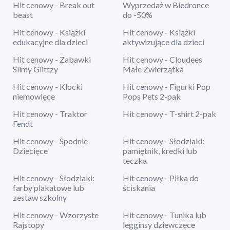
Hit cenowy - Break out
Wyprzedaż w Biedronce
beast
do -50%
Hit cenowy - Książki
Hit cenowy - Książki
edukacyjne dla dzieci
aktywizujące dla dzieci
Hit cenowy - Zabawki
Hit cenowy - Cloudees
Slimy Glittzy
Małe Zwierzątka
Hit cenowy - Klocki
Hit cenowy - Figurki Pop
niemowlęce
Pops Pets 2-pak
Hit cenowy - Traktor
Hit cenowy - T-shirt 2-pak
Fendt
Hit cenowy - Spodnie
Hit cenowy - Słodziaki:
Dziecięce
pamiętnik, kredki lub
teczka
Hit cenowy - Słodziaki:
Hit cenowy - Piłka do
farby plakatowe lub
ściskania
zestaw szkolny
Hit cenowy - Wzorzyste
Hit cenowy - Tunika lub
Rajstopy
legginsy dziewczęce