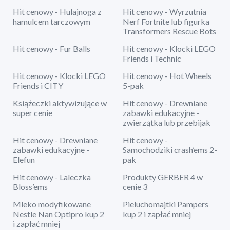
Hit cenowy - Hulajnoga z
Hit cenowy - Wyrzutnia
hamulcem tarczowym
Nerf Fortnite lub figurka
Transformers Rescue Bots
Hit cenowy - Fur Balls
Hit cenowy - Klocki LEGO
Friends i Technic
Hit cenowy - Klocki LEGO
Hit cenowy - Hot Wheels
Friends i CITY
5-pak
Książeczki aktywizujące w
Hit cenowy - Drewniane
super cenie
zabawki edukacyjne -
zwierzątka lub przebijak
Hit cenowy - Drewniane
Hit cenowy -
zabawki edukacyjne -
Samochodziki crash’ems 2-
Elefun
pak
Hit cenowy - Laleczka
Produkty GERBER 4 w
Bloss’ems
cenie 3
Mleko modyfikowane
Pieluchomajtki Pampers
Nestle Nan Optipro kup 2
kup 2 i zapłać mniej
i zapłać mniej