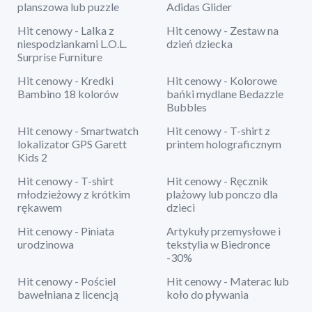
planszowa lub puzzle
Adidas Glider
Hit cenowy - Lalka z
Hit cenowy - Zestaw na
niespodziankami L.O.L.
dzień dziecka
Surprise Furniture
Hit cenowy - Kredki
Hit cenowy - Kolorowe
Bambino 18 kolorów
bańki mydlane Bedazzle
Bubbles
Hit cenowy - Smartwatch
Hit cenowy - T-shirt z
lokalizator GPS Garett
printem holograficznym
Kids 2
Hit cenowy - T-shirt
Hit cenowy - Ręcznik
młodzieżowy z krótkim
plażowy lub ponczo dla
rękawem
dzieci
Hit cenowy - Piniata
Artykuły przemysłowe i
urodzinowa
tekstylia w Biedronce
-30%
Hit cenowy - Pościel
Hit cenowy - Materac lub
bawełniana z licencją
koło do pływania