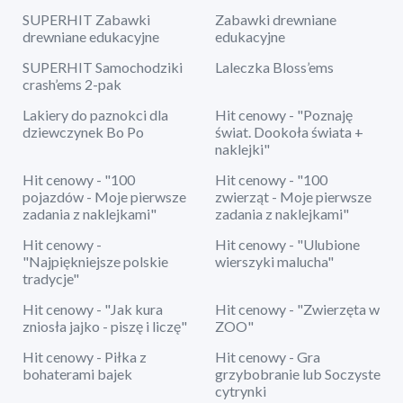
SUPERHIT Zabawki
Zabawki drewniane
drewniane edukacyjne
edukacyjne
SUPERHIT Samochodziki
Laleczka Bloss’ems
crash’ems 2-pak
Lakiery do paznokci dla
Hit cenowy - "Poznaję
dziewczynek Bo Po
świat. Dookoła świata +
naklejki"
Hit cenowy - "100
Hit cenowy - "100
pojazdów - Moje pierwsze
zwierząt - Moje pierwsze
zadania z naklejkami"
zadania z naklejkami"
Hit cenowy -
Hit cenowy - "Ulubione
"Najpiękniejsze polskie
wierszyki malucha"
tradycje"
Hit cenowy - "Jak kura
Hit cenowy - "Zwierzęta w
zniosła jajko - piszę i liczę"
ZOO"
Hit cenowy - Piłka z
Hit cenowy - Gra
bohaterami bajek
grzybobranie lub Soczyste
cytrynki