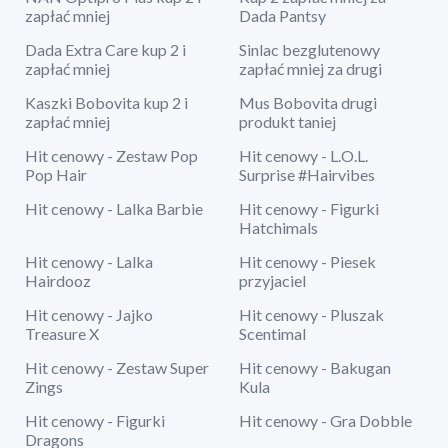
zapłać mniej
Dada Pantsy
Dada Extra Care kup 2 i
Sinlac bezglutenowy
zapłać mniej
zapłać mniej za drugi
Kaszki Bobovita kup 2 i
Mus Bobovita drugi
zapłać mniej
produkt taniej
Hit cenowy - Zestaw Pop
Hit cenowy - L.O.L.
Pop Hair
Surprise #Hairvibes
Hit cenowy - Lalka Barbie
Hit cenowy - Figurki
Hatchimals
Hit cenowy - Lalka
Hit cenowy - Piesek
Hairdooz
przyjaciel
Hit cenowy - Jajko
Hit cenowy - Pluszak
Treasure X
Scentimal
Hit cenowy - Zestaw Super
Hit cenowy - Bakugan
Zings
Kula
Hit cenowy - Figurki
Hit cenowy - Gra Dobble
Dragons