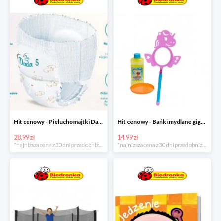
Hit cenowy - Pieluchomajtki Dada Pants
Hit cenowy - Bańki mydlane gigant lub płyn uzupełniający
28.99 zł
14.99 zł
*najniższa cena z 30 dni przed obniżką
*najniższa cena z 30 dni przed obniżką