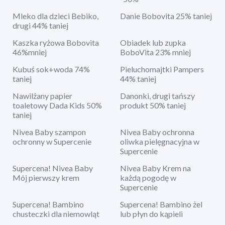
Mleko dla dzieci Bebiko,
Danie Bobovita 25% taniej
drugi 44% taniej
Kaszka ryżowa Bobovita
Obiadek lub zupka
46%mniej
BoboVita 23% mniej
Kubuś sok+woda 74%
Pieluchomajtki Pampers
taniej
44% taniej
Nawilżany papier
Danonki, drugi tańszy
toaletowy Dada Kids 50%
produkt 50% taniej
taniej
Nivea Baby szampon
Nivea Baby ochronna
ochronny w Supercenie
oliwka pielęgnacyjna w
Supercenie
Supercena! Nivea Baby
Nivea Baby Krem na
Mój pierwszy krem
każdą pogodę w
Supercenie
Supercena! Bambino
Supercena! Bambino żel
chusteczki dla niemowląt
lub płyn do kąpieli