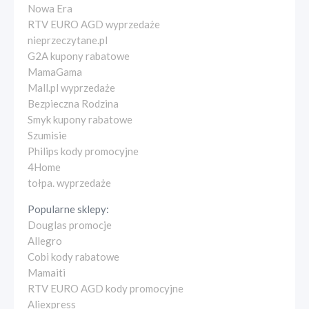
Nowa Era
RTV EURO AGD wyprzedaże
nieprzeczytane.pl
G2A kupony rabatowe
MamaGama
Mall.pl wyprzedaże
Bezpieczna Rodzina
Smyk kupony rabatowe
Szumisie
Philips kody promocyjne
4Home
tołpa. wyprzedaże
Popularne sklepy:
Douglas promocje
Allegro
Cobi kody rabatowe
Mamaiti
RTV EURO AGD kody promocyjne
Aliexpress