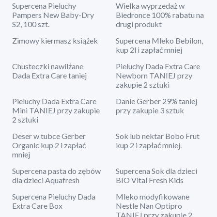
Supercena Pieluchy
Wielka wyprzedaż w
Pampers New Baby-Dry
Biedronce 100% rabatu na
S2, 100 szt.
drugi produkt
Zimowy kiermasz książek
Supercena Mleko Bebilon,
kup 2l i zapłać mniej
Chusteczki nawilżane
Pieluchy Dada Extra Care
Dada Extra Care taniej
Newborn TANIEJ przy
zakupie 2 sztuki
Pieluchy Dada Extra Care
Danie Gerber 29% taniej
Mini TANIEJ przy zakupie
przy zakupie 3 sztuk
2 sztuki
Deser w tubce Gerber
Sok lub nektar Bobo Frut
Organic kup 2 i zapłać
kup 2 i zapłać mniej.
mniej
Supercena pasta do zębów
Supercena Sok dla dzieci
dla dzieci Aquafresh
BIO Vital Fresh Kids
Supercena Pieluchy Dada
Mleko modyfikowane
Extra Care Box
Nestle Nan Optipro
TANIEJ przy zakupie 2