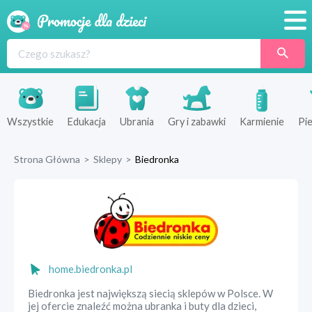
Promocje
Produkty
Sklepy
Wszystkie
Edukacja
Ubrania
Gry i zabawki
Karmienie
Pie
Blog
Strona Główna
>
Sklepy
>
Biedronka
Wyprawka
home.biedronka.pl
Biedronka jest największą siecią sklepów w Polsce. W
jej ofercie znaleźć można ubranka i buty dla dzieci,