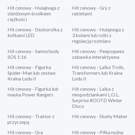
Hit cenowy - Hulajnoga z
Hit cenowy - Gry z
obniżonym środkiem
rakietami
ciężkości
Hit cenowy - Deskorolka z
Hit cenowy - Hulajnoga z
kółkami LED
3 kołami lub rolki z
regulacją rozmiaru
Hit cenowy - Samochody
Hit cenowy - Peepsqueez
SOS 1:16
zabawka interaktywna
Hit cenowy - Figurka
Hit cenowy - Lalka Trolls,
Spider-Man lub zestaw
Transformers lub Kraina
Kraina Lodu II
Lodu II
Hit cenowy - Figurka lub
Hit cenowy - Lalka z
maska Power Rangers
niespodziankami L.O.L.
Surprise #OOTD Winter
Disco
Hit cenowy - Traktor z
Hit cenowy - Slushy Maker
przyczepą
Hit cenowy - Gra
Hit cenowy - Piłka nożna