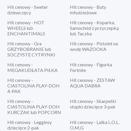
Hit cenowy - Sweter
Hit cenowy - Buty
dziewczęcy
młodzieżowe
Hit cenowy - HOT
Hit cenowy - Koparka,
WHEELS lub
Samochód z przyczepką
ENCHANTIMALS
lub Taczka
Hit cenowy - Gra
Hit cenowy - Pistolet na
GRZYBOBRANIE lub
wodę WAZOOKA
SOCZYSTE CYTRYNKI
Hit cenowy -
Hit cenowy - Figurka
MEGAKUDŁATA PIŁKA
Fortnite
Hit cenowy -
Hit cenowy - ZESTAW
CIASTOLINA PLAY-DOH
AQUA DABRA
4-PAK
Hit cenowy -
Hit cenowy - Skarpetki
CIASTOLINA PLAY-DOH
stopki dziecięce 3-pak
KURCZAK lub POPCORN
Hit cenowy - Legginsy
Hit cenowy - Lalka L.O.L.
dziecięce 2-pak
O.M.G