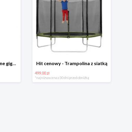
Hit cenowy - Bańki mydlane gigant lub płyn uzupełniający
Hit cenowy - Trampolina z siatką
499.00 zł
*najniższa cena z 30 dni przed obniżką