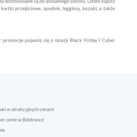
kty dostosowane są do aktualnego sezonu. Latem kupisz
 kurtki przejściowe, spodnie, legginsy, kozaki, a także
r promocje pojawią się z okazji Black Friday i Cyber
wki w atrakcyjnych cenach
per cenie w Biedronce
nie