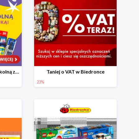
Skompletuj wyprawkę szkolną z Biedronką od 4,99 zł
Taniej o VAT w Biedronce
23%