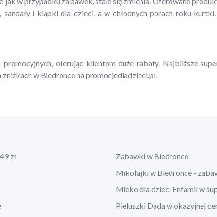
ie jak w przypadku zabawek, stale się zmienia. Oferowane produ
, sandały i klapki dla dzieci, a w chłodnych porach roku kurtki,
 promocyjnych, oferując klientom duże rabaty. Najbliższe supe
 zniżkach w Biedronce na promocjedladzieci.pl.
49 zł
Zabawki w Biedronce
Mikołajki w Biedronce - zaba
Mleko dla dzieci Enfamil w su
e
Pieluszki Dada w okazyjnej ce