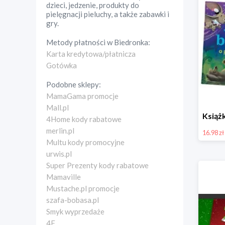
dzieci, jedzenie, produkty do
pielęgnacji pieluchy, a także zabawki i
gry.
Metody płatności w
Biedronka
:
Karta kredytowa/płatnicza
Gotówka
Podobne sklepy:
MamaGama promocje
Mall.pl
4Home kody rabatowe
merlin.pl
16.98 zł
Multu kody promocyjne
urwis.pl
Super Prezenty kody rabatowe
Mamaville
Mustache.pl promocje
szafa-bobasa.pl
Smyk wyprzedaże
4F