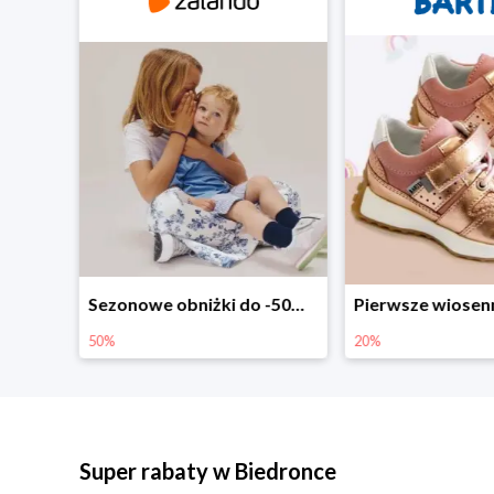
Sezonowe obniżki do -50% w Zalando
Pierwsze wiosenne zakupy -20%
-30% na wsz
20%
30%
Super rabaty w Biedronce