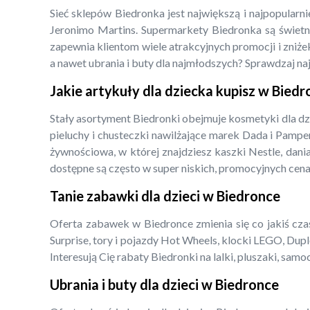
Sieć sklepów Biedronka jest największą i najpopularn
Jeronimo Martins. Supermarkety Biedronka są świetny
zapewnia klientom wiele atrakcyjnych promocji i zniżek
a nawet ubrania i buty dla najmłodszych? Sprawdzaj na
Jakie artykuły dla dziecka kupisz w Bied
Stały asortyment Biedronki obejmuje kosmetyki dla dz
pieluchy i chusteczki nawilżające marek Dada i Pampe
żywnościowa, w której znajdziesz kaszki Nestle, dani
dostępne są często w super niskich, promocyjnych cena
Tanie zabawki dla dzieci w Biedronce
Oferta zabawek w Biedronce zmienia się co jakiś czas,
Surprise, tory i pojazdy Hot Wheels, klocki LEGO, Dupl
Interesują Cię rabaty Biedronki na lalki, pluszaki, s
Ubrania i buty dla dzieci w Biedronce