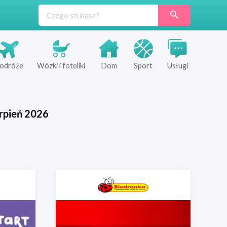
odróże
Wózki i foteliki
Dom
Sport
Usługi
rpień
2026