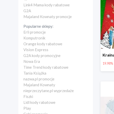
Link4 Mama kody rabatowe
G2A
Majaland Kownaty promocje
Popularne sklepy:
Erli promocje
Komputronik
Orange kody rabatowe
Vision Express
G2A kody promocyjne
Nowa Era
19.98%
Time Trend kody rabatowe
Tania Książka
nazwa.pl promocje
Majaland Kownaty
nieprzeczytane.pl wyprzedaże
Fiszki
Lidl kody rabatowe
Play