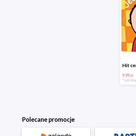
9.99 zł
*najniższ
Polecane promocje