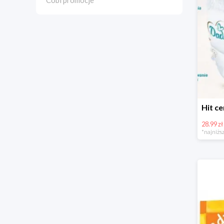
Cobi promocje
28.99 zł
*najniższ