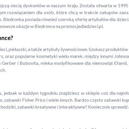
iejszą siecią dyskontów w naszym kraju. Została otwarta w 199
m rozwiązaniem dla osób, które chcą w trakcie zakupów zaoszcz
. Biedronka posiada również szeroką ofertę artykułów dla dzieci.
jnowsze okazje w Biedronce na promocjedladzieci.pl.
ronce?
ieci, pieluszki, a także artykuły żywnościowe. Szukasz produktów
rs, oraz popularne kosmetyki wielu marek, między innymi Johnso
a Gerber i Bobovita, mleka modyfikowane dla niemowląt Efamil, N
ch.
 jednak w każdym tygodniu znajdziesz w sklepie coś dla najmłods
o, zabawki Fisher Price i wiele innych. Bardzo często zabawki ku
amochodziki, zabawki kreatywne i interaktywne? Koniecznie sprawdź