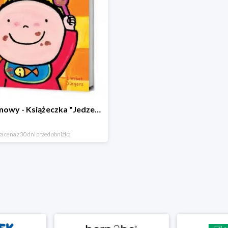
Hit cenowy - Książeczka "Jedzenie"
a cena z 30 dni przed obniżką