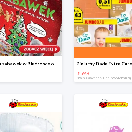
Kraina zabawek w Biedronce od 19,99 zł
34.99 zł
*najniższa cena z 30 dni przed obniżką