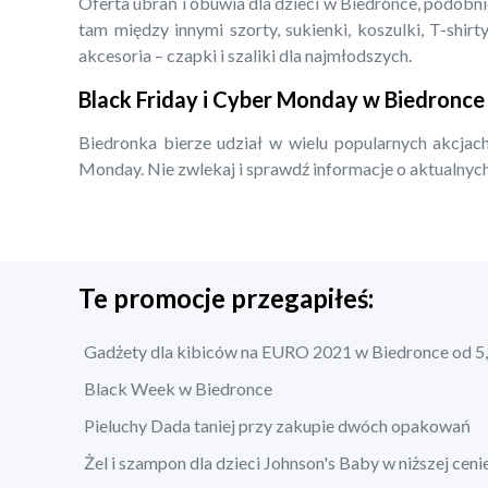
Oferta ubrań i obuwia dla dzieci w Biedronce, podobn
tam między innymi szorty, sukienki, koszulki, T-shirty
akcesoria – czapki i szaliki dla najmłodszych.
Black Friday i Cyber Monday w Biedronce
Biedronka bierze udział w wielu popularnych akcjach
Monday. Nie zwlekaj i sprawdź informacje o aktualnych
Te promocje przegapiłeś:
Gadżety dla kibiców na EURO 2021 w Biedronce od 5,
Black Week w Biedronce
Pieluchy Dada taniej przy zakupie dwóch opakowań
Żel i szampon dla dzieci Johnson's Baby w niższej ceni