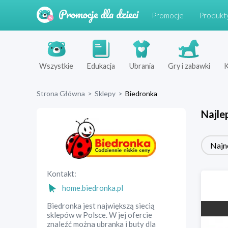
Promocje
Produkt
Wszystkie
Edukacja
Ubrania
Gry i zabawki
K
Strona Główna
>
Sklepy
>
Biedronka
Najle
Najn
Kontakt:
home.biedronka.pl
Biedronka jest największą siecią
sklepów w Polsce. W jej ofercie
znaleźć można ubranka i buty dla