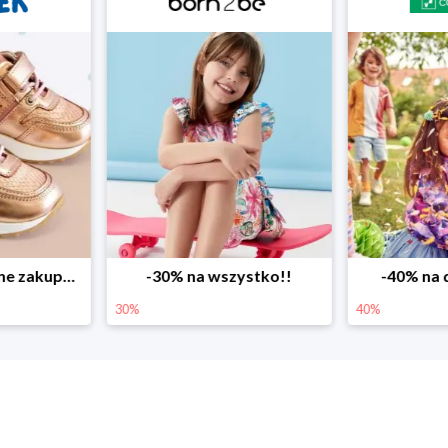
ystko!!
-40% na drugą sztukę
Wiosenne r
40%
25%