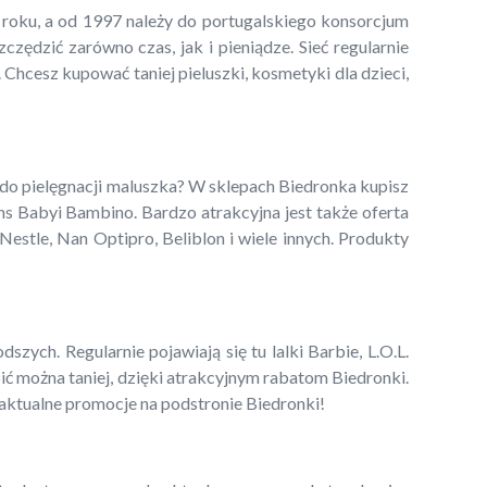
5 roku, a od 1997 należy do portugalskiego konsorcjum
ędzić zarówno czas, jak i pieniądze. Sieć regularnie
 Chcesz kupować taniej pieluszki, kosmetyki dla dzieci,
 do pielęgnacji maluszka? W sklepach Biedronka kupisz
ns Babyi Bambino. Bardzo atrakcyjna jest także oferta
estle, Nan Optipro, Beliblon i wiele innych. Produkty
zych. Regularnie pojawiają się tu lalki Barbie, L.O.L.
pić można taniej, dzięki atrakcyjnym rabatom Biedronki.
 aktualne promocje na podstronie Biedronki!