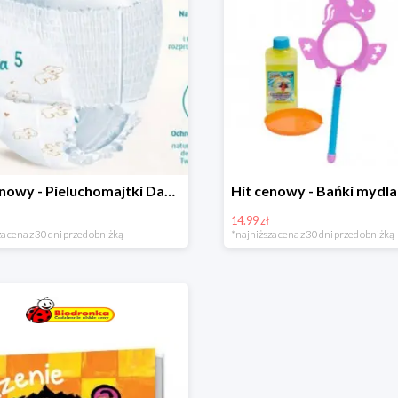
Hit cenowy - Pieluchomajtki Dada Pants
14.99 zł
a cena z 30 dni przed obniżką
*najniższa cena z 30 dni przed obniżką