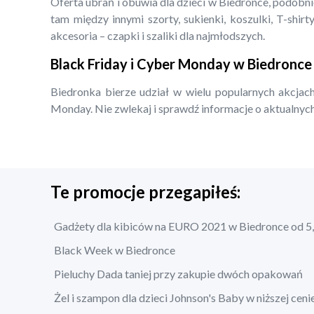
Oferta ubrań i obuwia dla dzieci w Biedronce, podobn
tam między innymi szorty, sukienki, koszulki, T-shirty
akcesoria – czapki i szaliki dla najmłodszych.
Black Friday i Cyber Monday w Biedronce
Biedronka bierze udział w wielu popularnych akcjach
Monday. Nie zwlekaj i sprawdź informacje o aktualnych
Te promocje przegapiłeś:
Gadżety dla kibiców na EURO 2021 w Biedronce od 5,
Black Week w Biedronce
Pieluchy Dada taniej przy zakupie dwóch opakowań
Żel i szampon dla dzieci Johnson's Baby w niższej ceni