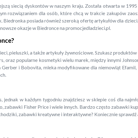
iejszą siecią dyskontów w naszym kraju. Została otwarta w 199
m rozwiązaniem dla osób, które chcą w trakcie zakupów zaoszcz
. Biedronka posiada również szeroką ofertę artykułów dla dzieci.
jnowsze okazje w Biedronce na promocjedladzieci.pl.
ronce?
ieci, pieluszki, a także artykuły żywnościowe. Szukasz produktów
rs, oraz popularne kosmetyki wielu marek, między innymi Johnso
a Gerber i Bobovita, mleka modyfikowane dla niemowląt Efamil, N
ch.
 jednak w każdym tygodniu znajdziesz w sklepie coś dla najmłods
o, zabawki Fisher Price i wiele innych. Bardzo często zabawki ku
amochodziki, zabawki kreatywne i interaktywne? Koniecznie sprawdź