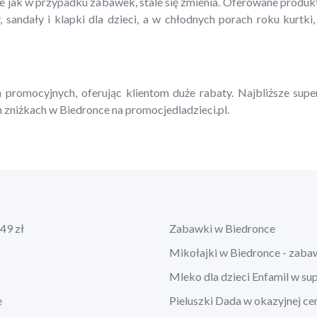
ie jak w przypadku zabawek, stale się zmienia. Oferowane produ
, sandały i klapki dla dzieci, a w chłodnych porach roku kurtki,
 promocyjnych, oferując klientom duże rabaty. Najbliższe supe
 zniżkach w Biedronce na promocjedladzieci.pl.
49 zł
Zabawki w Biedronce
Mikołajki w Biedronce - zaba
Mleko dla dzieci Enfamil w su
e
Pieluszki Dada w okazyjnej ce