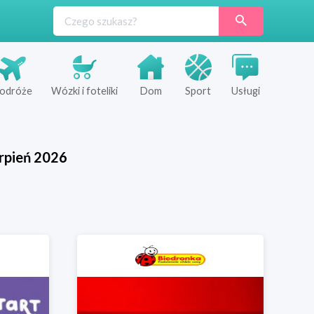
odróże
Wózki i foteliki
Dom
Sport
Usługi
rpień
2026