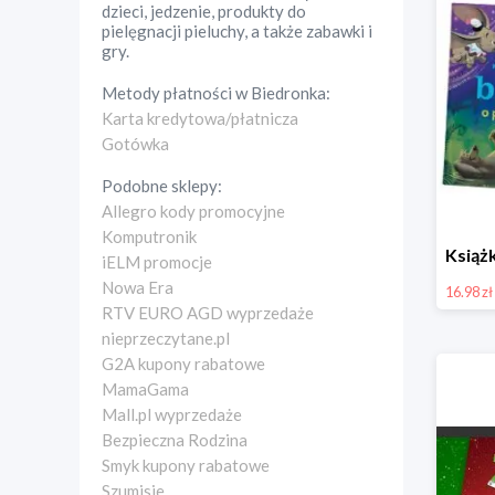
dzieci, jedzenie, produkty do
pielęgnacji pieluchy, a także zabawki i
gry.
Metody płatności w
Biedronka
:
Karta kredytowa/płatnicza
Gotówka
Podobne sklepy:
Allegro kody promocyjne
Komputronik
iELM promocje
Nowa Era
16.98 zł
RTV EURO AGD wyprzedaże
nieprzeczytane.pl
G2A kupony rabatowe
MamaGama
Mall.pl wyprzedaże
Bezpieczna Rodzina
Smyk kupony rabatowe
Szumisie