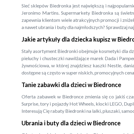
Sieć sklepów Biedronka jest największą i najpopularn
Jeronimo Martins. Supermarkety Biedronka są świetny
zapewnia klientom wiele atrakcyjnych promocji i zniżek
a nawet ubrania i buty dla najmłodszych? Sprawdzaj na
Jakie artykuły dla dziecka kupisz w Bied
Stały asortyment Biedronki obejmuje kosmetyki dla dz
pieluchy i chusteczki nawilżające marek Dada i Pampe
żywnościowa, w której znajdziesz kaszki Nestle, dani
dostępne są często w super niskich, promocyjnych cena
Tanie zabawki dla dzieci w Biedronce
Oferta zabawek w Biedronce zmienia się co jakiś czas,
Surprise, tory i pojazdy Hot Wheels, klocki LEGO, Dupl
Interesują Cię rabaty Biedronki na lalki, pluszaki, s
Ubrania i buty dla dzieci w Biedronce