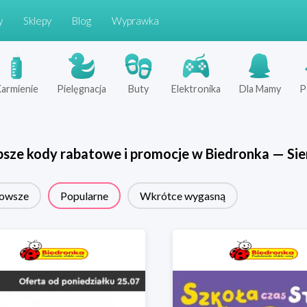
y
Sklepy
Blog
Wyprawka
armienie
Pielęgnacja
Buty
Elektronika
Dla Mamy
P
psze kody rabatowe i promocje w
Biedronka
—
Sie
owsze
Popularne
Wkrótce wygasną