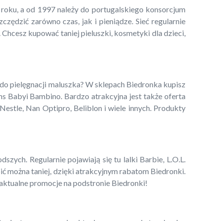
5 roku, a od 1997 należy do portugalskiego konsorcjum
ędzić zarówno czas, jak i pieniądze. Sieć regularnie
 Chcesz kupować taniej pieluszki, kosmetyki dla dzieci,
 do pielęgnacji maluszka? W sklepach Biedronka kupisz
ns Babyi Bambino. Bardzo atrakcyjna jest także oferta
estle, Nan Optipro, Beliblon i wiele innych. Produkty
zych. Regularnie pojawiają się tu lalki Barbie, L.O.L.
pić można taniej, dzięki atrakcyjnym rabatom Biedronki.
 aktualne promocje na podstronie Biedronki!