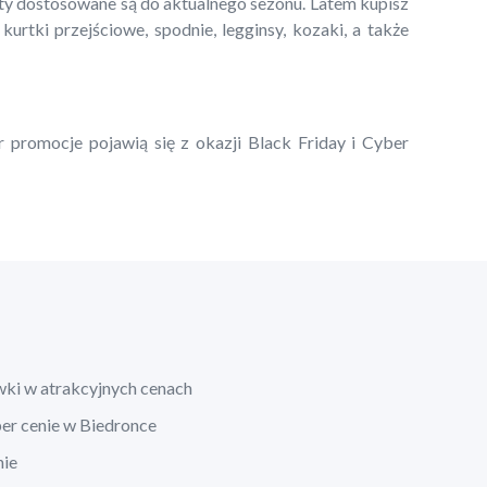
kty dostosowane są do aktualnego sezonu. Latem kupisz
 kurtki przejściowe, spodnie, legginsy, kozaki, a także
r promocje pojawią się z okazji Black Friday i Cyber
wki w atrakcyjnych cenach
per cenie w Biedronce
nie