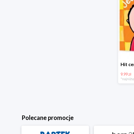
9.99 zł
*najniższ
Polecane promocje