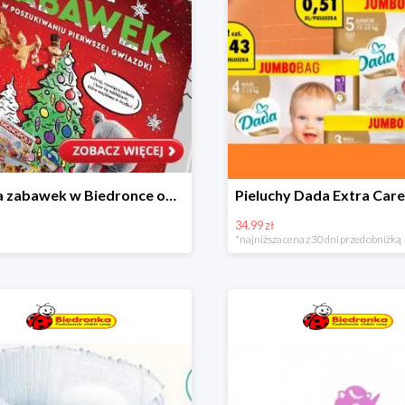
Kraina zabawek w Biedronce od 19,99 zł
34.99 zł
*najniższa cena z 30 dni przed obniżką