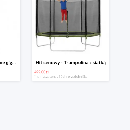
Hit cenowy - Bańki mydlane gigant lub płyn uzupełniający
Hit cenowy - Trampolina z siatką
499.00 zł
*najniższa cena z 30 dni przed obniżką