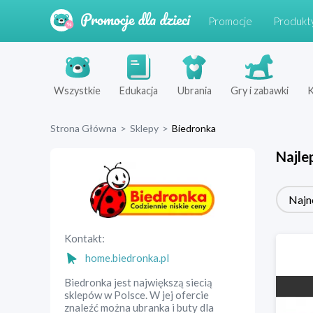
Promocje
Produkt
Wszystkie
Edukacja
Ubrania
Gry i zabawki
K
Strona Główna
>
Sklepy
>
Biedronka
Najle
Najn
Kontakt:
home.biedronka.pl
Biedronka jest największą siecią
sklepów w Polsce. W jej ofercie
znaleźć można ubranka i buty dla