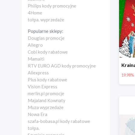
Philips kody promocyjne
4Home
tołpa. wyprzedaże
Popularne sklepy:
Douglas promocje
Allegro
Cobi kody rabatowe
Mamaiti
RTV EURO AGD kody promocyjne
Aliexpress
19.98%
Plus kody rabatowe
Vision Express
merlin.pl promocje
Majaland Kownaty
Muza wyprzedaże
Nowa Era
szafa-bobasa.pl kody rabatowe
tołpa.