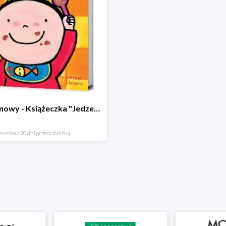
Hit cenowy - Książeczka "Jedzenie"
a cena z 30 dni przed obniżką