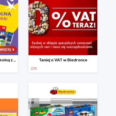
Skompletuj wyprawkę szkolną z Biedronką od 4,99 zł
Taniej o VAT w Biedronce
23%