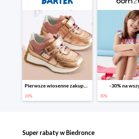
Sezonowe obniżki do -50% w Zalando
Pierwsze wiosenne zakupy -20%
-30% na wsz
20%
30%
Super rabaty w Biedronce