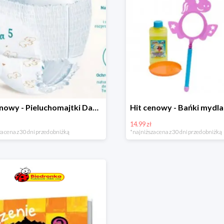
Hit cenowy - Pieluchomajtki Dada Pants
14.99 zł
a cena z 30 dni przed obniżką
*najniższa cena z 30 dni przed obniżką