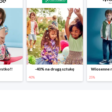
ystko!!
-40% na drugą sztukę
Wiosenne r
40%
25%