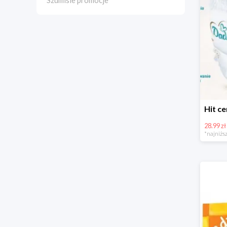
Szumisie promocje
28.99 zł
*najniższ