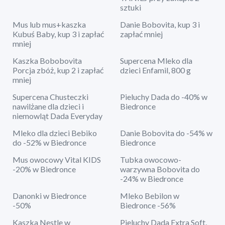
sztuki
Mus lub mus+kaszka
Danie Bobovita, kup 3 i
Kubuś Baby, kup 3 i zapłać
zapłać mniej
mniej
Kaszka Bobobovita
Supercena Mleko dla
Porcja zbóż, kup 2 i zapłać
dzieci Enfamil, 800 g
mniej
Supercena Chusteczki
Pieluchy Dada do -40% w
nawilżane dla dzieci i
Biedronce
niemowląt Dada Everyday
Mleko dla dzieci Bebiko
Danie Bobovita do -54% w
do -52% w Biedronce
Biedronce
Mus owocowy Vital KIDS
Tubka owocowo-
-20% w Biedronce
warzywna Bobovita do
-24% w Biedronce
Danonki w Biedronce
Mleko Bebilon w
-50%
Biedronce -56%
Kaszka Nestle w
Pieluchy Dada Extra Soft,