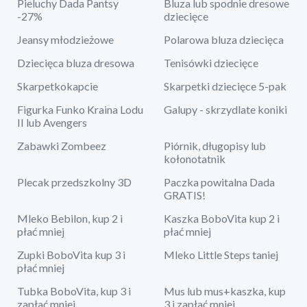
Pieluchy Dada Pantsy
Bluza lub spodnie dresowe
-27%
dziecięce
Jeansy młodzieżowe
Polarowa bluza dziecięca
Dziecięca bluza dresowa
Tenisówki dziecięce
Skarpetkokapcie
Skarpetki dziecięce 5-pak
Figurka Funko Kraina Lodu
Galupy - skrzydlate koniki
II lub Avengers
Zabawki Zombeez
Piórnik, długopisy lub
kołonotatnik
Plecak przedszkolny 3D
Paczka powitalna Dada
GRATIS!
Mleko Bebilon, kup 2 i
Kaszka BoboVita kup 2 i
płać mniej
płać mniej
Zupki BoboVita kup 3 i
Mleko Little Steps taniej
płać mniej
Tubka BoboVita, kup 3 i
Mus lub mus+kaszka, kup
zapłać mniej
3 i zapłać mniej