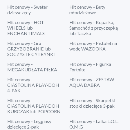
Hit cenowy - Sweter
Hit cenowy - Buty
dziewczęcy
młodzieżowe
Hit cenowy - HOT
Hit cenowy - Koparka,
WHEELS lub
Samochód z przyczepką
ENCHANTIMALS
lub Taczka
Hit cenowy - Gra
Hit cenowy - Pistolet na
GRZYBOBRANIE lub
wodę WAZOOKA
SOCZYSTE CYTRYNKI
Hit cenowy -
Hit cenowy - Figurka
MEGAKUDŁATA PIŁKA
Fortnite
Hit cenowy -
Hit cenowy - ZESTAW
CIASTOLINA PLAY-DOH
AQUA DABRA
4-PAK
Hit cenowy -
Hit cenowy - Skarpetki
CIASTOLINA PLAY-DOH
stopki dziecięce 3-pak
KURCZAK lub POPCORN
Hit cenowy - Legginsy
Hit cenowy - Lalka L.O.L.
dziecięce 2-pak
O.M.G