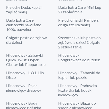
Pieluchy Dada, kup 2 i
Dada Extra Care Mini kup
zapłać mniej
2 i zapłać mniej
Dada Extra Care
Pieluchomajtki Pampers
chusteczki nawilżane
druga sztuka taniej
100% bawełna
Colgate pasta do zębów
Szczoteczka lub pasta do
dla dzieci
zębów dla dzieci Colgate
2 sztuka taniej
Hit cenowy - Zabawki
Hit cenowy -
Quick Twist, Hyper
Podgrzewacz do butelek
Cluster lub Pooparoose
Hit cenowy - L.O.L. Lils
Hit cenowy - Zabawki do
Disco
kąpieli lub puzzle
Hit cenowy - Pajac
Hit cenowy - Poduszka
niemowlęcy dresowy
kształtka lub kocyk
niemowlęcy
Hit cenowy - Body
Hit cenowy - Bluza lub
niemowlęce z długim
spodnie niemowlęce