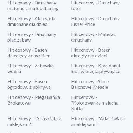
Hit cenowy - Dmuchany
Hit cenowy - Dmuchany
materac lama lub flaming
fotel
Hit cenowy - Akcesoria
Hit cenowy - Dmuchany
dmuchane dla dzieci
Fisher Price
Hit cenowy - Dmuchany
Hit cenowy - Materac
plac zabaw
dmuchany
Hit cenowy - Basen
Hit cenowy - Basen
dziecięcy z daszkiem
okrągły dla dzieci
Hit cenowy - Zabawka
Hit cenowy - Koła donut
wodna
lub zwierzęta pływające
Hit cenowy - Basen
Hit cenowy - Slime
ogrodowy z pokrywą
Balonowe Kreacje
Hit cenowy - MegaBańka
Hit cenowy -
Brokatowa
"Kolorowanka malucha.
Kotki"
Hit cenowy - "Atlas ciała z
Hit cenowy - "Atlas świata
naklejkami"
z naklejkami"