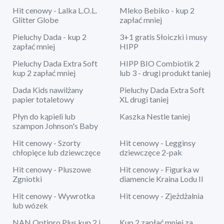
Hit cenowy - Lalka L.O.L.
Mleko Bebiko - kup 2
Glitter Globe
zapłać mniej
Pieluchy Dada - kup 2
3+1 gratis Słoiczki i musy
zapłać mniej
HIPP
Pieluchy Dada Extra Soft
HIPP BIO Combiotik 2
kup 2 zapłać mniej
lub 3 - drugi produkt taniej
Dada Kids nawilżany
Pieluchy Dada Extra Soft
papier totaletowy
XL drugi taniej
Płyn do kąpieli lub
Kaszka Nestle taniej
szampon Johnson's Baby
Hit cenowy - Szorty
Hit cenowy - Legginsy
chłopięce lub dziewczęce
dziewczęce 2-pak
Hit cenowy - Pluszowe
Hit cenowy - Figurka w
Zgniotki
diamencie Kraina Lodu II
Hit cenowy - Wywrotka
Hit cenowy - Zjeżdżalnia
lub wózek
NAN Optipro Plus kup 2 i
Kup 2 zapłać mniej za