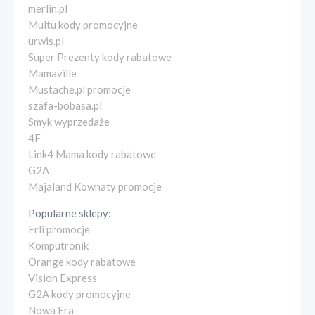
merlin.pl
Multu kody promocyjne
urwis.pl
Super Prezenty kody rabatowe
Mamaville
Mustache.pl promocje
szafa-bobasa.pl
Smyk wyprzedaże
4F
Link4 Mama kody rabatowe
G2A
Majaland Kownaty promocje
Popularne sklepy:
Erli promocje
Komputronik
Orange kody rabatowe
Vision Express
G2A kody promocyjne
Nowa Era