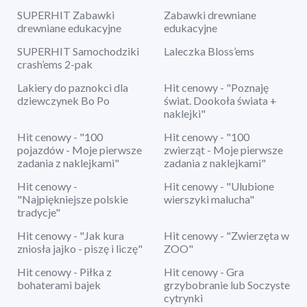
SUPERHIT Zabawki
Zabawki drewniane
drewniane edukacyjne
edukacyjne
SUPERHIT Samochodziki
Laleczka Bloss’ems
crash’ems 2-pak
Lakiery do paznokci dla
Hit cenowy - "Poznaję
dziewczynek Bo Po
świat. Dookoła świata +
naklejki"
Hit cenowy - "100
Hit cenowy - "100
pojazdów - Moje pierwsze
zwierząt - Moje pierwsze
zadania z naklejkami"
zadania z naklejkami"
Hit cenowy -
Hit cenowy - "Ulubione
"Najpiękniejsze polskie
wierszyki malucha"
tradycje"
Hit cenowy - "Jak kura
Hit cenowy - "Zwierzęta w
zniosła jajko - piszę i liczę"
ZOO"
Hit cenowy - Piłka z
Hit cenowy - Gra
bohaterami bajek
grzybobranie lub Soczyste
cytrynki