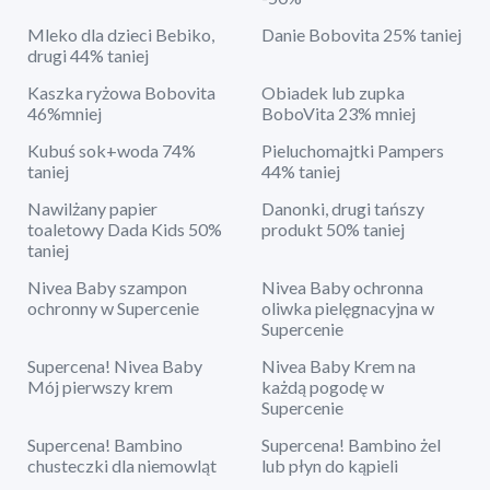
Mleko dla dzieci Bebiko,
Danie Bobovita 25% taniej
drugi 44% taniej
Kaszka ryżowa Bobovita
Obiadek lub zupka
46%mniej
BoboVita 23% mniej
Kubuś sok+woda 74%
Pieluchomajtki Pampers
taniej
44% taniej
Nawilżany papier
Danonki, drugi tańszy
toaletowy Dada Kids 50%
produkt 50% taniej
taniej
Nivea Baby szampon
Nivea Baby ochronna
ochronny w Supercenie
oliwka pielęgnacyjna w
Supercenie
Supercena! Nivea Baby
Nivea Baby Krem na
Mój pierwszy krem
każdą pogodę w
Supercenie
Supercena! Bambino
Supercena! Bambino żel
chusteczki dla niemowląt
lub płyn do kąpieli