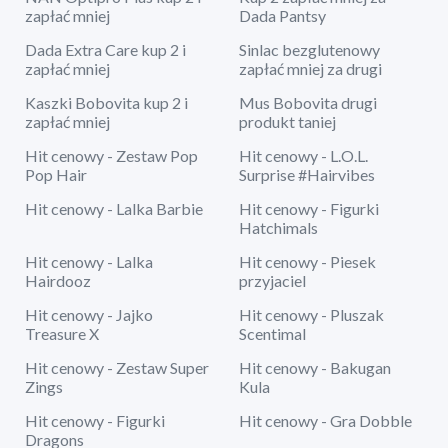
zapłać mniej
Dada Pantsy
Dada Extra Care kup 2 i
Sinlac bezglutenowy
zapłać mniej
zapłać mniej za drugi
Kaszki Bobovita kup 2 i
Mus Bobovita drugi
zapłać mniej
produkt taniej
Hit cenowy - Zestaw Pop
Hit cenowy - L.O.L.
Pop Hair
Surprise #Hairvibes
Hit cenowy - Lalka Barbie
Hit cenowy - Figurki
Hatchimals
Hit cenowy - Lalka
Hit cenowy - Piesek
Hairdooz
przyjaciel
Hit cenowy - Jajko
Hit cenowy - Pluszak
Treasure X
Scentimal
Hit cenowy - Zestaw Super
Hit cenowy - Bakugan
Zings
Kula
Hit cenowy - Figurki
Hit cenowy - Gra Dobble
Dragons