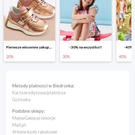
Pierwsze wiosenne zakupy -20%
-30% na wszystko!!
-40% n
20%
30%
40%
Metody płatności w
Biedronka
:
Karta kredytowa/płatnicza
Gotówka
Podobne sklepy:
MamaGama promocje
Mall.pl
4Home kody rabatowe