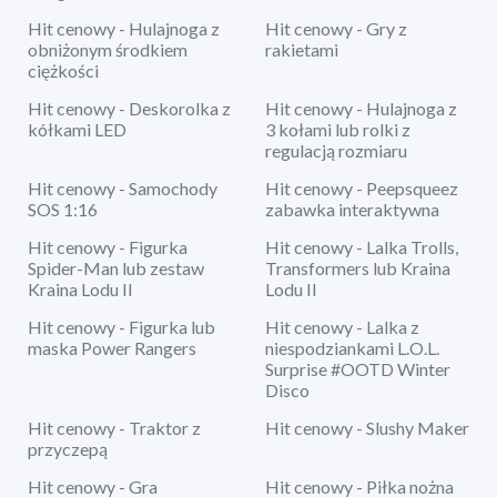
Hit cenowy - Hulajnoga z
Hit cenowy - Gry z
obniżonym środkiem
rakietami
ciężkości
Hit cenowy - Deskorolka z
Hit cenowy - Hulajnoga z
kółkami LED
3 kołami lub rolki z
regulacją rozmiaru
Hit cenowy - Samochody
Hit cenowy - Peepsqueez
SOS 1:16
zabawka interaktywna
Hit cenowy - Figurka
Hit cenowy - Lalka Trolls,
Spider-Man lub zestaw
Transformers lub Kraina
Kraina Lodu II
Lodu II
Hit cenowy - Figurka lub
Hit cenowy - Lalka z
maska Power Rangers
niespodziankami L.O.L.
Surprise #OOTD Winter
Disco
Hit cenowy - Traktor z
Hit cenowy - Slushy Maker
przyczepą
Hit cenowy - Gra
Hit cenowy - Piłka nożna