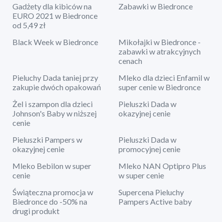
Gadżety dla kibiców na
Zabawki w Biedronce
EURO 2021 w Biedronce
od 5,49 zł
Black Week w Biedronce
Mikołajki w Biedronce -
zabawki w atrakcyjnych
cenach
Pieluchy Dada taniej przy
Mleko dla dzieci Enfamil w
zakupie dwóch opakowań
super cenie w Biedronce
Żel i szampon dla dzieci
Pieluszki Dada w
Johnson's Baby w niższej
okazyjnej cenie
cenie
Pieluszki Pampers w
Pieluszki Dada w
okazyjnej cenie
promocyjnej cenie
Mleko Bebilon w super
Mleko NAN Optipro Plus
cenie
w super cenie
Świąteczna promocja w
Supercena Pieluchy
Biedronce do -50% na
Pampers Active baby
drugi produkt