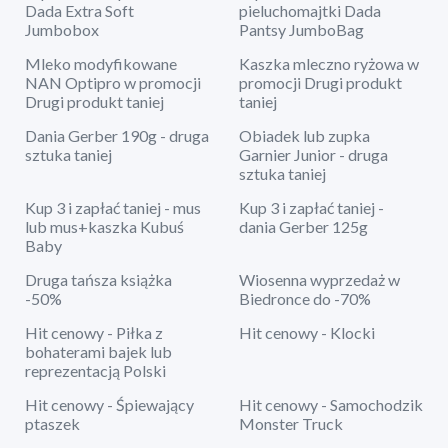
Dada Extra Soft
pieluchomajtki Dada
Jumbobox
Pantsy JumboBag
Mleko modyfikowane
Kaszka mleczno ryżowa w
NAN Optipro w promocji
promocji Drugi produkt
Drugi produkt taniej
taniej
Dania Gerber 190g - druga
Obiadek lub zupka
sztuka taniej
Garnier Junior - druga
sztuka taniej
Kup 3 i zapłać taniej - mus
Kup 3 i zapłać taniej -
lub mus+kaszka Kubuś
dania Gerber 125g
Baby
Druga tańsza książka
Wiosenna wyprzedaż w
-50%
Biedronce do -70%
Hit cenowy - Piłka z
Hit cenowy - Klocki
bohaterami bajek lub
reprezentacją Polski
Hit cenowy - Śpiewający
Hit cenowy - Samochodzik
ptaszek
Monster Truck