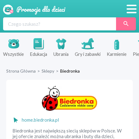
Promocje
Produkty
Sklepy
Wszystkie
Edukacja
Ubrania
Gry i zabawki
Karmienie
Pie
Blog
Strona Główna
>
Sklepy
>
Biedronka
Wyprawka
home.biedronka.pl
Biedronka jest największą siecią sklepów w Polsce. W
jej ofercie znaleźć można ubranka i buty dla dzieci,