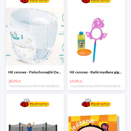
Hit cenowy - Pieluchomajtki Dada Pants
Hit cenowy - Bańki mydlane gigant lub płyn uzupełniający
28.99 zł
14.99 zł
*najniższa cena z 30 dni przed obniżką
*najniższa cena z 30 dni przed obniżką