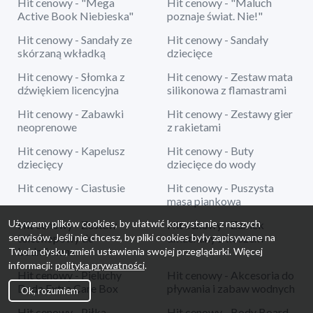
Hit cenowy - "Mega
Hit cenowy - "Maluch
Active Book Niebieska"
poznaje świat. Nie!"
Hit cenowy - Sandały ze
Hit cenowy - Sandały
skórzaną wkładką
dziecięce
Hit cenowy - Słomka z
Hit cenowy - Zestaw mata
dźwiękiem licencyjna
silikonowa z flamastrami
Hit cenowy - Zabawki
Hit cenowy - Zestawy gier
neoprenowe
z rakietami
Hit cenowy - Kapelusz
Hit cenowy - Buty
dziecięcy
dziecięce do wody
Hit cenowy - Ciastusie
Hit cenowy - Puszysta
masa piankowa
Używamy plików cookies, by ułatwić korzystanie z naszych
Hit cenowy - Zestaw
Hit cenowy - Zamek
serwisów. Jeśli nie chcesz, by pliki cookies były zapisywane na
teleskopowy do
dmuchany z koszem
badmintona
Twoim dysku, zmień ustawienia swojej przeglądarki. Więcej
informacji:
polityka prywatności
.
Hit cenowy - Pieluchy
Hit cenowy - Akcesoria do
Dada Extra Care Box
pływania i zabaw wodnych
Ok, rozumiem
Hit cenowy - Piłka
Hit cenowy - Body Board