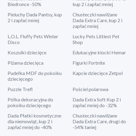
Biedronce -50%
kup 2 i zapłać mniej
Pieluchy Dada Pantsy, kup
Chusteczki nawilżane
2 i zapłać mniej
Dada Extra Care, kup 2 i
zapłać mniej
L.O.L. Fluffy Pets Winter
Lucky Pets Littlest Pet
Disco
Shop
Koszulki dziecięce
Edukacyjne klocki Hemar
Piżama dziecięca
Figurki Fortnite
Pudełka MDF do pokoiku
Kapcie dziecięce Zetpol
dziecięcego
Puzzle Trefl
Pościel polarowa
Półka dekoracyjna do
Dada Extra Soft Kup 2 i
pokoiku dziecięcego
zapłać mniej do -32%
Dada Płatki kosmetyczne
Chusteczki nawilżane
dla niemowląt, kup 2 i
Dada Extra Care, drugi do
zapłać mniej do -40%
-54% taniej