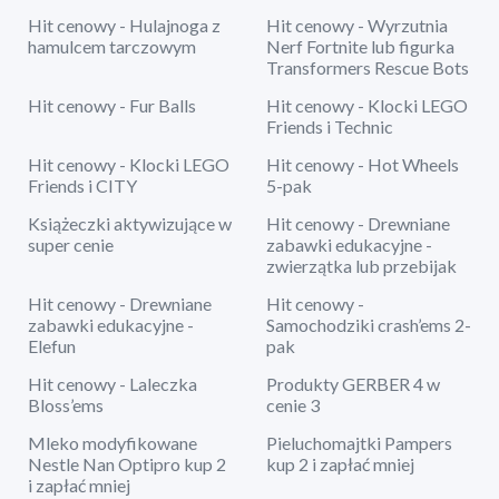
Hit cenowy - Hulajnoga z
Hit cenowy - Wyrzutnia
hamulcem tarczowym
Nerf Fortnite lub figurka
Transformers Rescue Bots
Hit cenowy - Fur Balls
Hit cenowy - Klocki LEGO
Friends i Technic
Hit cenowy - Klocki LEGO
Hit cenowy - Hot Wheels
Friends i CITY
5-pak
Książeczki aktywizujące w
Hit cenowy - Drewniane
super cenie
zabawki edukacyjne -
zwierzątka lub przebijak
Hit cenowy - Drewniane
Hit cenowy -
zabawki edukacyjne -
Samochodziki crash’ems 2-
Elefun
pak
Hit cenowy - Laleczka
Produkty GERBER 4 w
Bloss’ems
cenie 3
Mleko modyfikowane
Pieluchomajtki Pampers
Nestle Nan Optipro kup 2
kup 2 i zapłać mniej
i zapłać mniej