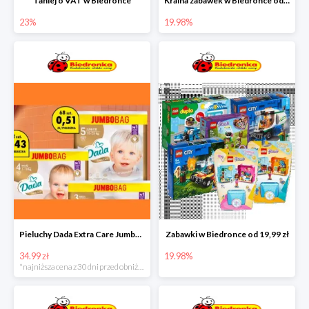
Taniej o VAT w Biedronce
Kraina zabawek w Biedronce od 19,99 zł
23%
19.98%
Pieluchy Dada Extra Care Jumbo Bag w super cenie
Zabawki w Biedronce od 19,99 zł
34.99 zł
19.98%
*najniższa cena z 30 dni przed obniżką