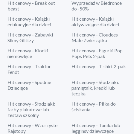
Hit cenowy - Break out
Wyprzedaż w Biedronce
beast
do -50%
Hit cenowy - Książki
Hit cenowy - Książki
edukacyjne dla dzieci
aktywizujące dla dzieci
Hit cenowy - Zabawki
Hit cenowy - Cloudees
Slimy Glittzy
Małe Zwierzątka
Hit cenowy - Klocki
Hit cenowy - Figurki Pop
niemowlęce
Pops Pets 2-pak
Hit cenowy - Traktor
Hit cenowy - T-shirt 2-pak
Fendt
Hit cenowy - Spodnie
Hit cenowy - Słodziaki:
Dziecięce
pamiętnik, kredki lub
teczka
Hit cenowy - Słodziaki:
Hit cenowy - Piłka do
farby plakatowe lub
ściskania
zestaw szkolny
Hit cenowy - Wzorzyste
Hit cenowy - Tunika lub
Rajstopy
legginsy dziewczęce