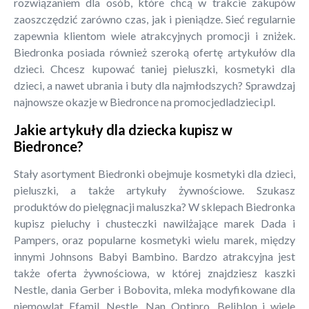
rozwiązaniem dla osób, które chcą w trakcie zakupów
zaoszczędzić zarówno czas, jak i pieniądze. Sieć regularnie
zapewnia klientom wiele atrakcyjnych promocji i zniżek.
Biedronka posiada również szeroką ofertę artykułów dla
dzieci. Chcesz kupować taniej pieluszki, kosmetyki dla
dzieci, a nawet ubrania i buty dla najmłodszych? Sprawdzaj
najnowsze okazje w Biedronce na promocjedladzieci.pl.
Jakie artykuły dla dziecka kupisz w
Biedronce?
Stały asortyment Biedronki obejmuje kosmetyki dla dzieci,
pieluszki, a także artykuły żywnościowe. Szukasz
produktów do pielęgnacji maluszka? W sklepach Biedronka
kupisz pieluchy i chusteczki nawilżające marek Dada i
Pampers, oraz popularne kosmetyki wielu marek, między
innymi Johnsons Babyi Bambino. Bardzo atrakcyjna jest
także oferta żywnościowa, w której znajdziesz kaszki
Nestle, dania Gerber i Bobovita, mleka modyfikowane dla
niemowląt Efamil, Nestle, Nan Optipro, Beliblon i wiele