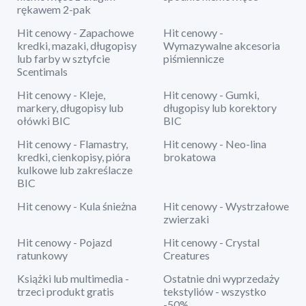
rękawem 2-pak
Hit cenowy - Zapachowe
Hit cenowy -
kredki, mazaki, długopisy
Wymazywalne akcesoria
lub farby w sztyfcie
piśmiennicze
Scentimals
Hit cenowy - Kleje,
Hit cenowy - Gumki,
markery, długopisy lub
długopisy lub korektory
ołówki BIC
BIC
Hit cenowy - Flamastry,
Hit cenowy - Neo-lina
kredki, cienkopisy, pióra
brokatowa
kulkowe lub zakreślacze
BIC
Hit cenowy - Kula śnieżna
Hit cenowy - Wystrzałowe
zwierzaki
Hit cenowy - Pojazd
Hit cenowy - Crystal
ratunkowy
Creatures
Książki lub multimedia -
Ostatnie dni wyprzedaży
trzeci produkt gratis
tekstyliów - wszystko
-50%