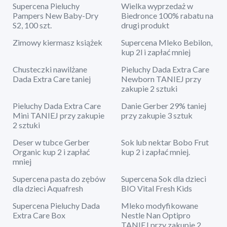
Supercena Pieluchy
Wielka wyprzedaż w
Pampers New Baby-Dry
Biedronce 100% rabatu na
S2, 100 szt.
drugi produkt
Zimowy kiermasz książek
Supercena Mleko Bebilon,
kup 2l i zapłać mniej
Chusteczki nawilżane
Pieluchy Dada Extra Care
Dada Extra Care taniej
Newborn TANIEJ przy
zakupie 2 sztuki
Pieluchy Dada Extra Care
Danie Gerber 29% taniej
Mini TANIEJ przy zakupie
przy zakupie 3 sztuk
2 sztuki
Deser w tubce Gerber
Sok lub nektar Bobo Frut
Organic kup 2 i zapłać
kup 2 i zapłać mniej.
mniej
Supercena pasta do zębów
Supercena Sok dla dzieci
dla dzieci Aquafresh
BIO Vital Fresh Kids
Supercena Pieluchy Dada
Mleko modyfikowane
Extra Care Box
Nestle Nan Optipro
TANIEJ przy zakupie 2