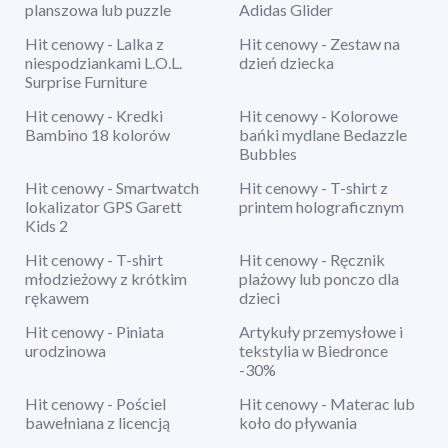
planszowa lub puzzle
Adidas Glider
Hit cenowy - Lalka z
Hit cenowy - Zestaw na
niespodziankami L.O.L.
dzień dziecka
Surprise Furniture
Hit cenowy - Kredki
Hit cenowy - Kolorowe
Bambino 18 kolorów
bańki mydlane Bedazzle
Bubbles
Hit cenowy - Smartwatch
Hit cenowy - T-shirt z
lokalizator GPS Garett
printem holograficznym
Kids 2
Hit cenowy - T-shirt
Hit cenowy - Ręcznik
młodzieżowy z krótkim
plażowy lub ponczo dla
rękawem
dzieci
Hit cenowy - Piniata
Artykuły przemysłowe i
urodzinowa
tekstylia w Biedronce
-30%
Hit cenowy - Pościel
Hit cenowy - Materac lub
bawełniana z licencją
koło do pływania