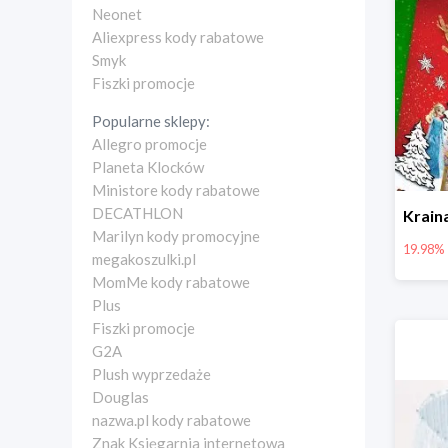
Neonet
Aliexpress kody rabatowe
Smyk
Fiszki promocje
Popularne sklepy:
Allegro promocje
Planeta Klocków
Ministore kody rabatowe
DECATHLON
Marilyn kody promocyjne
19.98%
megakoszulki.pl
MomMe kody rabatowe
Plus
Fiszki promocje
G2A
Plush wyprzedaże
Douglas
nazwa.pl kody rabatowe
Znak Księgarnia internetowa