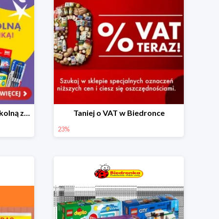
Skompletuj wyprawkę szkolną z Biedronką od 4,99 zł
Taniej o VAT w Biedronce
23%