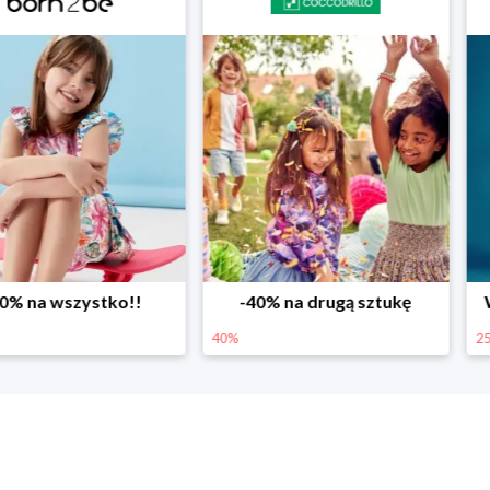
ystko!!
-40% na drugą sztukę
Wiosenne r
40%
25%