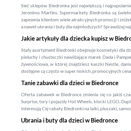
Sieć sklepów Biedronka jest największą i najpopularn
Jeronimo Martins. Supermarkety Biedronka są świetny
zapewnia klientom wiele atrakcyjnych promocji i zniżek
a nawet ubrania i buty dla najmłodszych? Sprawdzaj na
Jakie artykuły dla dziecka kupisz w Bied
Stały asortyment Biedronki obejmuje kosmetyki dla dz
pieluchy i chusteczki nawilżające marek Dada i Pampe
żywnościowa, w której znajdziesz kaszki Nestle, dani
dostępne są często w super niskich, promocyjnych cena
Tanie zabawki dla dzieci w Biedronce
Oferta zabawek w Biedronce zmienia się co jakiś czas,
Surprise, tory i pojazdy Hot Wheels, klocki LEGO, Dupl
Interesują Cię rabaty Biedronki na lalki, pluszaki, s
Ubrania i buty dla dzieci w Biedronce