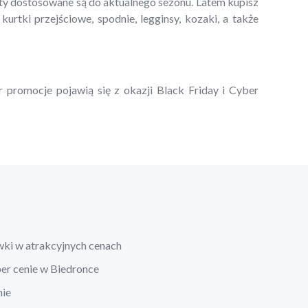
kty dostosowane są do aktualnego sezonu. Latem kupisz
 kurtki przejściowe, spodnie, legginsy, kozaki, a także
r promocje pojawią się z okazji Black Friday i Cyber
wki w atrakcyjnych cenach
per cenie w Biedronce
nie