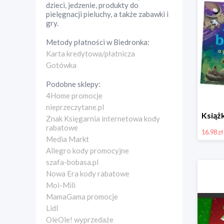
dzieci, jedzenie, produkty do
pielęgnacji pieluchy, a także zabawki i
gry.
Metody płatności w
Biedronka
:
Karta kredytowa/płatnicza
Gotówka
Podobne sklepy:
4Home promocje
nieprzeczytane.pl
Znak Księgarnia internetowa kody
rabatowe
16.98 zł
Media Markt
Allegro kody promocyjne
szafa-bobasa.pl
Nowa Era kody rabatowe
Moi-Mili
MamaGama promocje
Lidl
OleOle! wyprzedaże