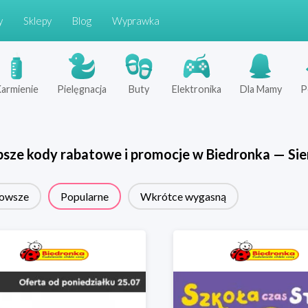
y
Sklepy
Blog
Wyprawka
armienie
Pielęgnacja
Buty
Elektronika
Dla Mamy
P
psze kody rabatowe i promocje w
Biedronka
—
Sie
owsze
Popularne
Wkrótce wygasną