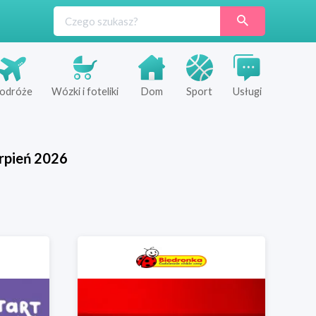
odróże
Wózki i foteliki
Dom
Sport
Usługi
rpień
2026