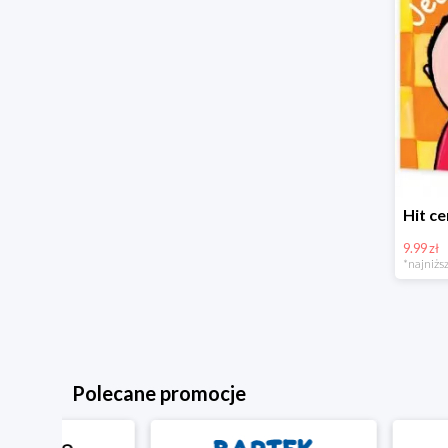
9.99 zł
*najniższ
Polecane promocje