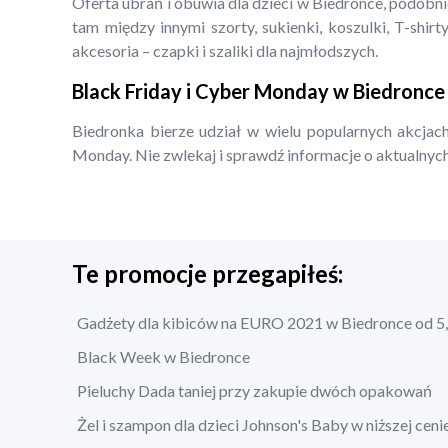
Oferta ubrań i obuwia dla dzieci w Biedronce, podobn
tam między innymi szorty, sukienki, koszulki, T-shirty
akcesoria – czapki i szaliki dla najmłodszych.
Black Friday i Cyber Monday w Biedronce
Biedronka bierze udział w wielu popularnych akcjach
Monday. Nie zwlekaj i sprawdź informacje o aktualnych
Te promocje przegapiłeś:
Gadżety dla kibiców na EURO 2021 w Biedronce od 5,
Black Week w Biedronce
Pieluchy Dada taniej przy zakupie dwóch opakowań
Żel i szampon dla dzieci Johnson's Baby w niższej ceni