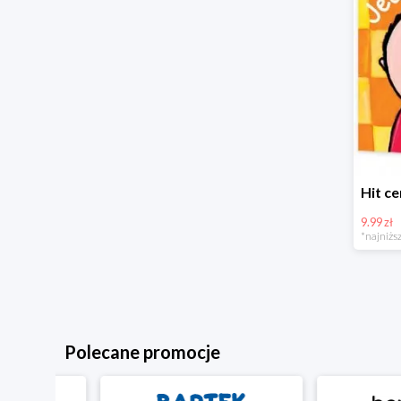
9.99 zł
*najniższ
Polecane promocje