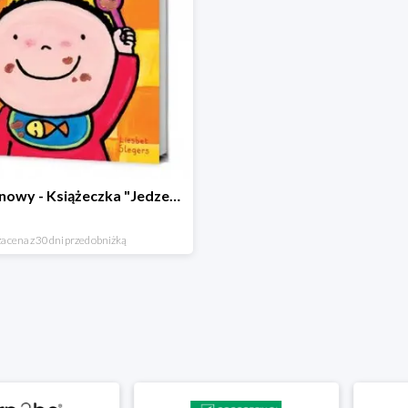
Hit cenowy - Książeczka "Jedzenie"
a cena z 30 dni przed obniżką