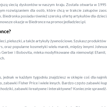
iejszą siecią dyskontów w naszym kraju. Została otwarta w 199
m rozwiązaniem dla osób, które chcą w trakcie zakupów zaoszcz
. Biedronka posiada również szeroką ofertę artykułów dla dzieci.
jnowsze okazje w Biedronce na promocjedladzieci.pl.
ronce?
ieci, pieluszki, a także artykuły żywnościowe. Szukasz produktów
rs, oraz popularne kosmetyki wielu marek, między innymi Johnso
a Gerber i Bobovita, mleka modyfikowane dla niemowląt Efamil, N
ch.
 jednak w każdym tygodniu znajdziesz w sklepie coś dla najmłods
o, zabawki Fisher Price i wiele innych. Bardzo często zabawki ku
amochodziki, zabawki kreatywne i interaktywne? Koniecznie sprawdź