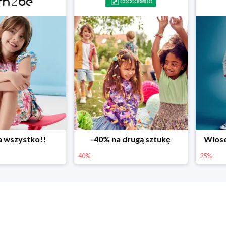
ystko!!
-40% na drugą sztukę
Wiosenne r
40%
25%