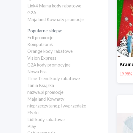
Link4 Mama kody rabatowe
G2A
Majaland Kownaty promocje
Popularne sklepy:
Erli promocje
Komputronik
Orange kody rabatowe
Vision Express
G2A kody promocyjne
Nowa Era
19.98%
Time Trend kody rabatowe
Tania Książka
nazwa.pl promocje
Majaland Kownaty
nieprzeczytane.pl wyprzedaże
Fiszki
Lidl kody rabatowe
Play