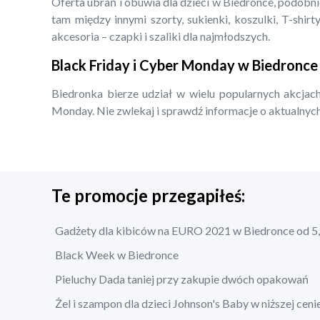
Oferta ubrań i obuwia dla dzieci w Biedronce, podobn
tam między innymi szorty, sukienki, koszulki, T-shirty
akcesoria – czapki i szaliki dla najmłodszych.
Black Friday i Cyber Monday w Biedronce
Biedronka bierze udział w wielu popularnych akcjach
Monday. Nie zwlekaj i sprawdź informacje o aktualnych
Te promocje przegapiłeś:
Gadżety dla kibiców na EURO 2021 w Biedronce od 5,
Black Week w Biedronce
Pieluchy Dada taniej przy zakupie dwóch opakowań
Żel i szampon dla dzieci Johnson's Baby w niższej ceni