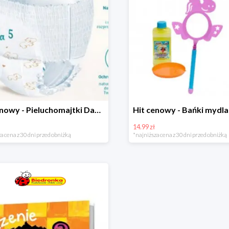
Hit cenowy - Pieluchomajtki Dada Pants
14.99 zł
a cena z 30 dni przed obniżką
*najniższa cena z 30 dni przed obniżką