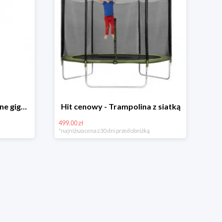
Hit cenowy - Bańki mydlane gigant lub płyn uzupełniający
Hit cenowy - Trampolina z siatką
499.00 zł
*najniższa cena z 30 dni przed obniżką