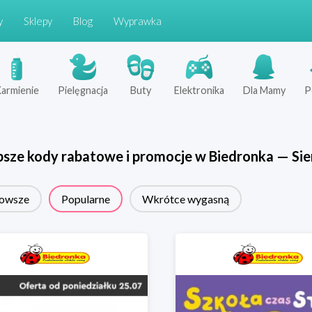
y
Sklepy
Blog
Wyprawka
armienie
Pielęgnacja
Buty
Elektronika
Dla Mamy
P
psze kody rabatowe i promocje w
Biedronka
—
Sie
owsze
Popularne
Wkrótce wygasną