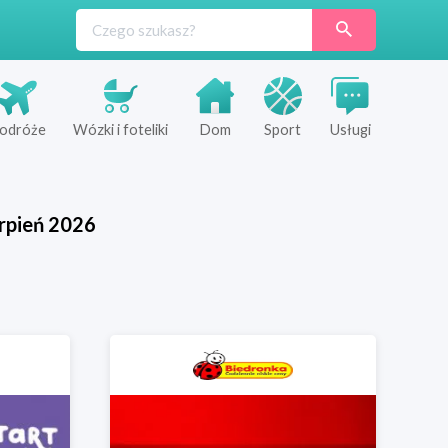
odróże
Wózki i foteliki
Dom
Sport
Usługi
rpień
2026