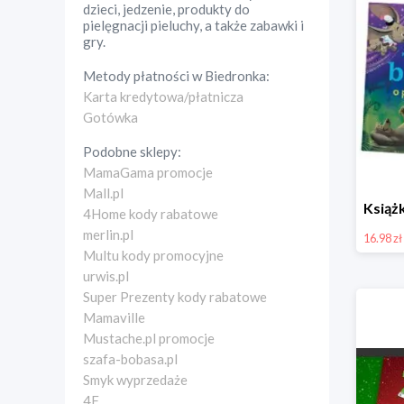
dzieci, jedzenie, produkty do
pielęgnacji pieluchy, a także zabawki i
gry.
Metody płatności w
Biedronka
:
Karta kredytowa/płatnicza
Gotówka
Podobne sklepy:
MamaGama promocje
Mall.pl
4Home kody rabatowe
merlin.pl
16.98 zł
Multu kody promocyjne
urwis.pl
Super Prezenty kody rabatowe
Mamaville
Mustache.pl promocje
szafa-bobasa.pl
Smyk wyprzedaże
4F