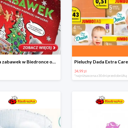
Kraina zabawek w Biedronce od 19,99 zł
34.99 zł
*najniższa cena z 30 dni przed obniżką