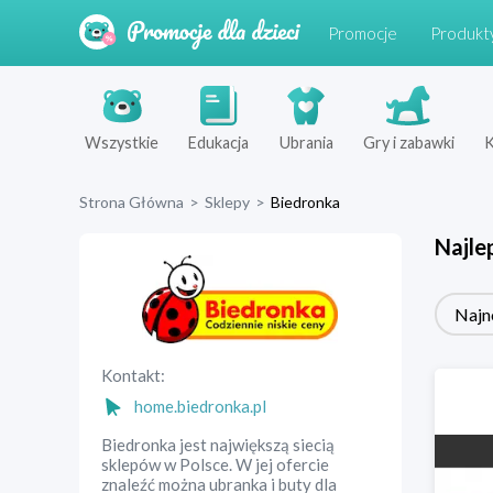
Promocje
Produkt
Wszystkie
Edukacja
Ubrania
Gry i zabawki
K
Strona Główna
>
Sklepy
>
Biedronka
Najle
Najn
Kontakt:
home.biedronka.pl
Biedronka jest największą siecią
sklepów w Polsce. W jej ofercie
znaleźć można ubranka i buty dla