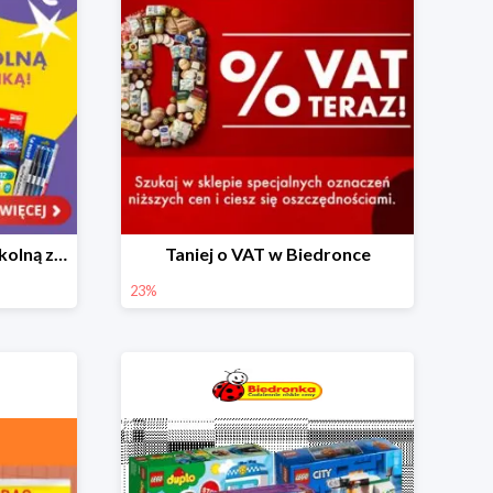
Skompletuj wyprawkę szkolną z Biedronką od 4,99 zł
Taniej o VAT w Biedronce
23%