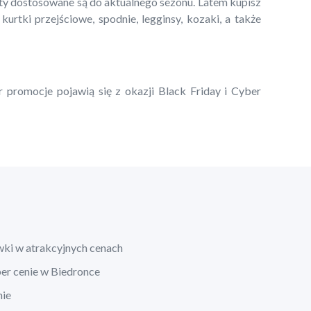
kty dostosowane są do aktualnego sezonu. Latem kupisz
 kurtki przejściowe, spodnie, legginsy, kozaki, a także
r promocje pojawią się z okazji Black Friday i Cyber
wki w atrakcyjnych cenach
per cenie w Biedronce
nie