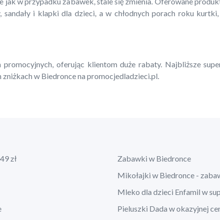
ie jak w przypadku zabawek, stale się zmienia. Oferowane produ
, sandały i klapki dla dzieci, a w chłodnych porach roku kurtki,
 promocyjnych, oferując klientom duże rabaty. Najbliższe supe
 zniżkach w Biedronce na promocjedladzieci.pl.
49 zł
Zabawki w Biedronce
Mikołajki w Biedronce - zaba
Mleko dla dzieci Enfamil w su
e
Pieluszki Dada w okazyjnej ce