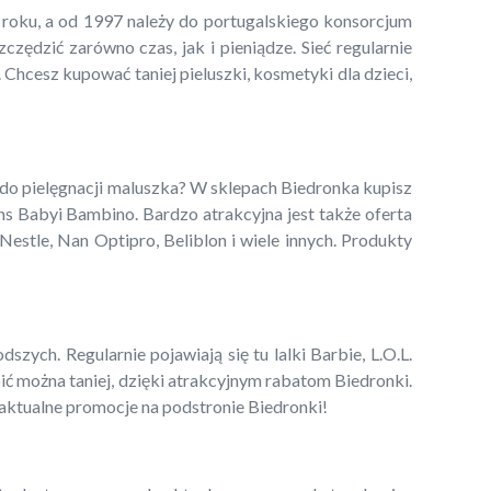
5 roku, a od 1997 należy do portugalskiego konsorcjum
ędzić zarówno czas, jak i pieniądze. Sieć regularnie
 Chcesz kupować taniej pieluszki, kosmetyki dla dzieci,
 do pielęgnacji maluszka? W sklepach Biedronka kupisz
ns Babyi Bambino. Bardzo atrakcyjna jest także oferta
estle, Nan Optipro, Beliblon i wiele innych. Produkty
zych. Regularnie pojawiają się tu lalki Barbie, L.O.L.
pić można taniej, dzięki atrakcyjnym rabatom Biedronki.
 aktualne promocje na podstronie Biedronki!