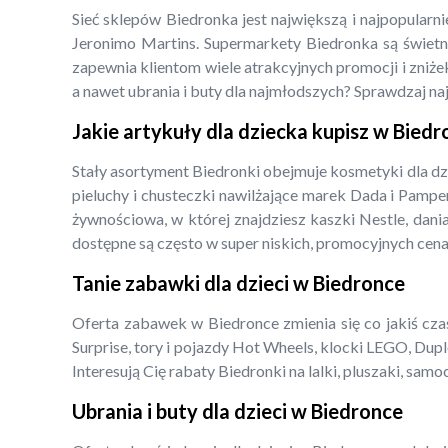
Sieć sklepów Biedronka jest największą i najpopularn
Jeronimo Martins. Supermarkety Biedronka są świetny
zapewnia klientom wiele atrakcyjnych promocji i zniżek
a nawet ubrania i buty dla najmłodszych? Sprawdzaj na
Jakie artykuły dla dziecka kupisz w Bied
Stały asortyment Biedronki obejmuje kosmetyki dla dz
pieluchy i chusteczki nawilżające marek Dada i Pampe
żywnościowa, w której znajdziesz kaszki Nestle, dani
dostępne są często w super niskich, promocyjnych cena
Tanie zabawki dla dzieci w Biedronce
Oferta zabawek w Biedronce zmienia się co jakiś czas,
Surprise, tory i pojazdy Hot Wheels, klocki LEGO, Dupl
Interesują Cię rabaty Biedronki na lalki, pluszaki, s
Ubrania i buty dla dzieci w Biedronce