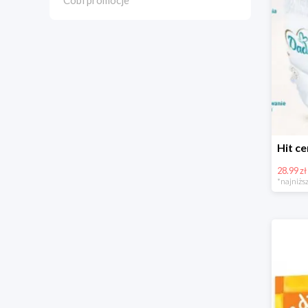
Cobi promocje
28.99 zł
*najniższ