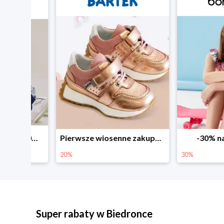
Sezonowe obniżki do -50% w Zalando
Pierwsze wiosenne zakupy -20%
-30% na wsz
20%
30%
Super rabaty w Biedronce