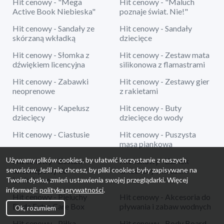
Hit cenowy - "Mega
Hit cenowy - "Maluch
Active Book Niebieska"
poznaje świat. Nie!"
Hit cenowy - Sandały ze
Hit cenowy - Sandały
skórzaną wkładką
dziecięce
Hit cenowy - Słomka z
Hit cenowy - Zestaw mata
dźwiękiem licencyjna
silikonowa z flamastrami
Hit cenowy - Zabawki
Hit cenowy - Zestawy gier
neoprenowe
z rakietami
Hit cenowy - Kapelusz
Hit cenowy - Buty
dziecięcy
dziecięce do wody
Hit cenowy - Ciastusie
Hit cenowy - Puszysta
masa piankowa
Używamy plików cookies, by ułatwić korzystanie z naszych
Hit cenowy - Zestaw
Hit cenowy - Zamek
serwisów. Jeśli nie chcesz, by pliki cookies były zapisywane na
teleskopowy do
dmuchany z koszem
badmintona
Twoim dysku, zmień ustawienia swojej przeglądarki. Więcej
informacji:
polityka prywatności
.
Hit cenowy - Pieluchy
Hit cenowy - Akcesoria do
Dada Extra Care Box
pływania i zabaw wodnych
Ok, rozumiem
Hit cenowy - Piłka
Hit cenowy - Body Board