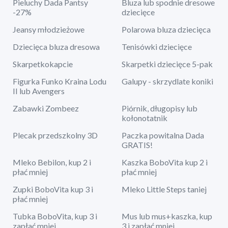
Pieluchy Dada Pantsy
Bluza lub spodnie dresowe
-27%
dziecięce
Jeansy młodzieżowe
Polarowa bluza dziecięca
Dziecięca bluza dresowa
Tenisówki dziecięce
Skarpetkokapcie
Skarpetki dziecięce 5-pak
Figurka Funko Kraina Lodu
Galupy - skrzydlate koniki
II lub Avengers
Zabawki Zombeez
Piórnik, długopisy lub
kołonotatnik
Plecak przedszkolny 3D
Paczka powitalna Dada
GRATIS!
Mleko Bebilon, kup 2 i
Kaszka BoboVita kup 2 i
płać mniej
płać mniej
Zupki BoboVita kup 3 i
Mleko Little Steps taniej
płać mniej
Tubka BoboVita, kup 3 i
Mus lub mus+kaszka, kup
zapłać mniej
3 i zapłać mniej