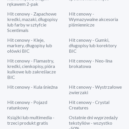
rękawem 2-pak
Hit cenowy - Zapachowe
Hit cenowy -
kredki, mazaki, długopisy
Wymazywalne akcesoria
lub farby w sztyfcie
piśmiennicze
Scentimals
Hit cenowy - Kleje,
Hit cenowy - Gumki,
markery, długopisy lub
długopisy lub korektory
ołówki BIC
BIC
Hit cenowy - Flamastry,
Hit cenowy - Neo-lina
kredki, cienkopisy, pióra
brokatowa
kulkowe lub zakreślacze
BIC
Hit cenowy - Kula śnieżna
Hit cenowy - Wystrzałowe
zwierzaki
Hit cenowy - Pojazd
Hit cenowy - Crystal
ratunkowy
Creatures
Książki lub multimedia -
Ostatnie dni wyprzedaży
trzeci produkt gratis
tekstyliów - wszystko
-50%