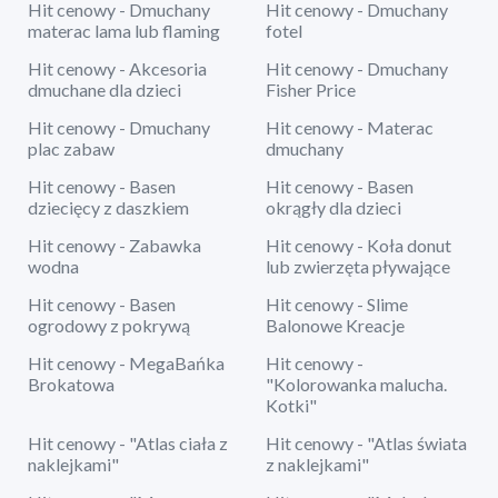
Hit cenowy - Dmuchany
Hit cenowy - Dmuchany
materac lama lub flaming
fotel
Hit cenowy - Akcesoria
Hit cenowy - Dmuchany
dmuchane dla dzieci
Fisher Price
Hit cenowy - Dmuchany
Hit cenowy - Materac
plac zabaw
dmuchany
Hit cenowy - Basen
Hit cenowy - Basen
dziecięcy z daszkiem
okrągły dla dzieci
Hit cenowy - Zabawka
Hit cenowy - Koła donut
wodna
lub zwierzęta pływające
Hit cenowy - Basen
Hit cenowy - Slime
ogrodowy z pokrywą
Balonowe Kreacje
Hit cenowy - MegaBańka
Hit cenowy -
Brokatowa
"Kolorowanka malucha.
Kotki"
Hit cenowy - "Atlas ciała z
Hit cenowy - "Atlas świata
naklejkami"
z naklejkami"