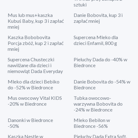
sztuki
Mus lub mus+kaszka
Danie Bobovita, kup 3 i
Kubuś Baby, kup 3 i zapłać
zapłać mniej
mniej
Kaszka Bobobovita
Supercena Mleko dla
Porcja zbóż, kup 2 i zapłać
dzieci Enfamil, 800 g
mniej
Supercena Chusteczki
Pieluchy Dada do -40% w
nawilżane dla dzieci i
Biedronce
niemowląt Dada Everyday
Mleko dla dzieci Bebiko
Danie Bobovita do -54% w
do -52% w Biedronce
Biedronce
Mus owocowy Vital KIDS
Tubka owocowo-
-20% w Biedronce
warzywna Bobovita do
-24% w Biedronce
Danonki w Biedronce
Mleko Bebilon w
-50%
Biedronce -56%
Kaszka Nestle w
Pieluchy Dada Extra Soft,