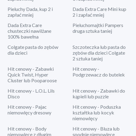
Pieluchy Dada, kup 2 i
Dada Extra Care Mini kup
zapłać mniej
2 i zapłać mniej
Dada Extra Care
Pieluchomajtki Pampers
chusteczki nawilżane
druga sztuka taniej
100% bawełna
Colgate pasta do zębów
Szczoteczka lub pasta do
dla dzieci
zębów dla dzieci Colgate
2 sztuka taniej
Hit cenowy - Zabawki
Hit cenowy -
Quick Twist, Hyper
Podgrzewacz do butelek
Cluster lub Pooparoose
Hit cenowy - L.O.L. Lils
Hit cenowy - Zabawki do
Disco
kąpieli lub puzzle
Hit cenowy - Pajac
Hit cenowy - Poduszka
niemowlęcy dresowy
kształtka lub kocyk
niemowlęcy
Hit cenowy - Body
Hit cenowy - Bluza lub
niemowlęce z długim
spodnie niemowlęce