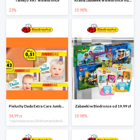
Taniej o VAT w Biedronce
Kraina zabawek w Biedronce od 19,99 zł
23%
19.98%
Pieluchy Dada Extra Care Jumbo Bag w super cenie
Zabawki w Biedronce od 19,99 zł
34.99 zł
19.98%
*najniższa cena z 30 dni przed obniżką