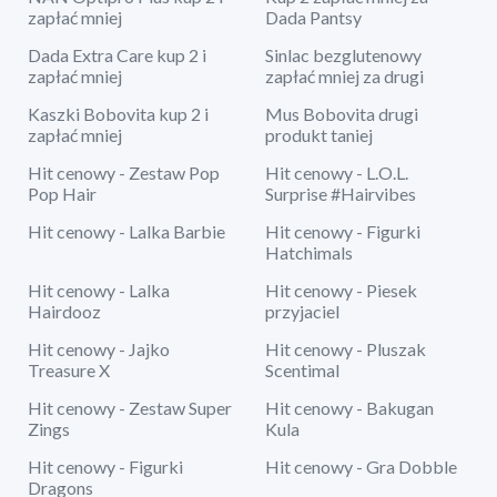
zapłać mniej
Dada Pantsy
Dada Extra Care kup 2 i
Sinlac bezglutenowy
zapłać mniej
zapłać mniej za drugi
Kaszki Bobovita kup 2 i
Mus Bobovita drugi
zapłać mniej
produkt taniej
Hit cenowy - Zestaw Pop
Hit cenowy - L.O.L.
Pop Hair
Surprise #Hairvibes
Hit cenowy - Lalka Barbie
Hit cenowy - Figurki
Hatchimals
Hit cenowy - Lalka
Hit cenowy - Piesek
Hairdooz
przyjaciel
Hit cenowy - Jajko
Hit cenowy - Pluszak
Treasure X
Scentimal
Hit cenowy - Zestaw Super
Hit cenowy - Bakugan
Zings
Kula
Hit cenowy - Figurki
Hit cenowy - Gra Dobble
Dragons