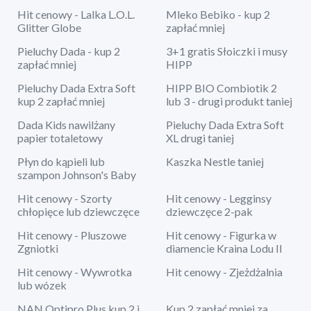
Hit cenowy - Lalka L.O.L.
Mleko Bebiko - kup 2
Glitter Globe
zapłać mniej
Pieluchy Dada - kup 2
3+1 gratis Słoiczki i musy
zapłać mniej
HIPP
Pieluchy Dada Extra Soft
HIPP BIO Combiotik 2
kup 2 zapłać mniej
lub 3 - drugi produkt taniej
Dada Kids nawilżany
Pieluchy Dada Extra Soft
papier totaletowy
XL drugi taniej
Płyn do kąpieli lub
Kaszka Nestle taniej
szampon Johnson's Baby
Hit cenowy - Szorty
Hit cenowy - Legginsy
chłopięce lub dziewczęce
dziewczęce 2-pak
Hit cenowy - Pluszowe
Hit cenowy - Figurka w
Zgniotki
diamencie Kraina Lodu II
Hit cenowy - Wywrotka
Hit cenowy - Zjeżdżalnia
lub wózek
NAN Optipro Plus kup 2 i
Kup 2 zapłać mniej za