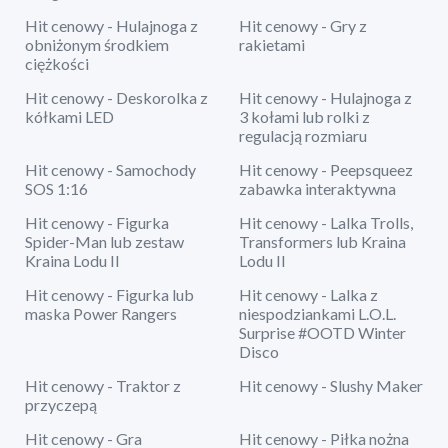
Hit cenowy - Hulajnoga z
Hit cenowy - Gry z
obniżonym środkiem
rakietami
ciężkości
Hit cenowy - Deskorolka z
Hit cenowy - Hulajnoga z
kółkami LED
3 kołami lub rolki z
regulacją rozmiaru
Hit cenowy - Samochody
Hit cenowy - Peepsqueez
SOS 1:16
zabawka interaktywna
Hit cenowy - Figurka
Hit cenowy - Lalka Trolls,
Spider-Man lub zestaw
Transformers lub Kraina
Kraina Lodu II
Lodu II
Hit cenowy - Figurka lub
Hit cenowy - Lalka z
maska Power Rangers
niespodziankami L.O.L.
Surprise #OOTD Winter
Disco
Hit cenowy - Traktor z
Hit cenowy - Slushy Maker
przyczepą
Hit cenowy - Gra
Hit cenowy - Piłka nożna