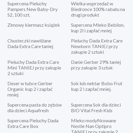
Supercena Pieluchy
Wielka wyprzedaż w
Pampers New Baby-Dry
Biedronce 100% rabatu na
S2, 100 szt.
drugi produkt
Zimowy kiermasz książek
Supercena Mleko Bebilon,
kup 2l i zapłać mniej
Chusteczki nawilżane
Pieluchy Dada Extra Care
Dada Extra Care taniej
Newborn TANIEJ przy
zakupie 2 sztuki
Pieluchy Dada Extra Care
Danie Gerber 29% taniej
Mini TANIEJ przy zakupie
przy zakupie 3 sztuk
2 sztuki
Deser w tubce Gerber
Sok lub nektar Bobo Frut
Organic kup 2 i zapłać
kup 2 i zapłać mniej.
mniej
Supercena pasta do zębów
Supercena Sok dla dzieci
dla dzieci Aquafresh
BIO Vital Fresh Kids
Supercena Pieluchy Dada
Mleko modyfikowane
Extra Care Box
Nestle Nan Optipro
TANIEJ przy zakupie 2