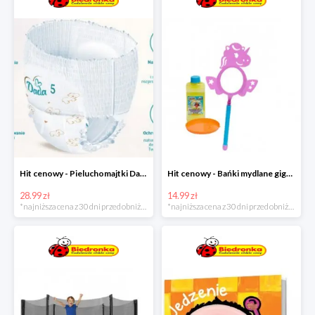
Hit cenowy - Pieluchomajtki Dada Pants
Hit cenowy - Bańki mydlane gigant lub płyn uzupełniający
28.99 zł
14.99 zł
*najniższa cena z 30 dni przed obniżką
*najniższa cena z 30 dni przed obniżką