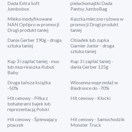
Dada Extra Soft
pieluchomajtki Dada
Jumbobox
Pantsy JumboBag
Mleko modyfikowane
Kaszka mleczno ryżowa w
NAN Optipro w promocji
promocji Drugi produkt
Drugi produkt taniej
taniej
Dania Gerber 190g - druga
Obiadek lub zupka
sztuka taniej
Garnier Junior - druga
sztuka taniej
Kup 3 i zapłać taniej - mus
Kup 3 i zapłać taniej -
lub mus+kaszka Kubuś
dania Gerber 125g
Baby
Druga tańsza książka
Wiosenna wyprzedaż w
-50%
Biedronce do -70%
Hit cenowy - Piłka z
Hit cenowy - Klocki
bohaterami bajek lub
reprezentacją Polski
Hit cenowy - Śpiewający
Hit cenowy - Samochodzik
ptaszek
Monster Truck