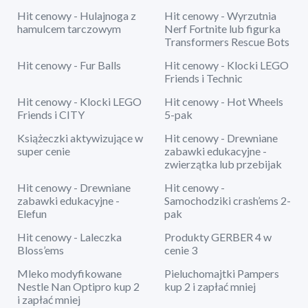
Hit cenowy - Hulajnoga z
Hit cenowy - Wyrzutnia
hamulcem tarczowym
Nerf Fortnite lub figurka
Transformers Rescue Bots
Hit cenowy - Fur Balls
Hit cenowy - Klocki LEGO
Friends i Technic
Hit cenowy - Klocki LEGO
Hit cenowy - Hot Wheels
Friends i CITY
5-pak
Książeczki aktywizujące w
Hit cenowy - Drewniane
super cenie
zabawki edukacyjne -
zwierzątka lub przebijak
Hit cenowy - Drewniane
Hit cenowy -
zabawki edukacyjne -
Samochodziki crash’ems 2-
Elefun
pak
Hit cenowy - Laleczka
Produkty GERBER 4 w
Bloss’ems
cenie 3
Mleko modyfikowane
Pieluchomajtki Pampers
Nestle Nan Optipro kup 2
kup 2 i zapłać mniej
i zapłać mniej