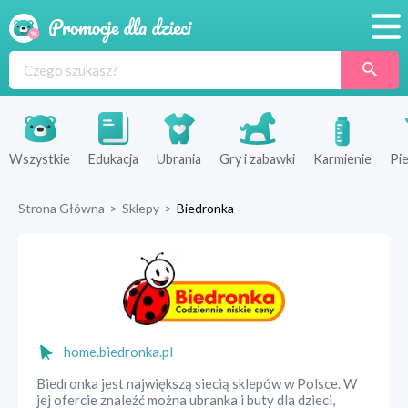
Promocje
Produkty
Sklepy
Wszystkie
Edukacja
Ubrania
Gry i zabawki
Karmienie
Pie
Blog
Strona Główna
>
Sklepy
>
Biedronka
Wyprawka
home.biedronka.pl
Biedronka jest największą siecią sklepów w Polsce. W
jej ofercie znaleźć można ubranka i buty dla dzieci,