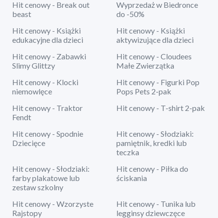
Hit cenowy - Break out
Wyprzedaż w Biedronce
beast
do -50%
Hit cenowy - Książki
Hit cenowy - Książki
edukacyjne dla dzieci
aktywizujące dla dzieci
Hit cenowy - Zabawki
Hit cenowy - Cloudees
Slimy Glittzy
Małe Zwierzątka
Hit cenowy - Klocki
Hit cenowy - Figurki Pop
niemowlęce
Pops Pets 2-pak
Hit cenowy - Traktor
Hit cenowy - T-shirt 2-pak
Fendt
Hit cenowy - Spodnie
Hit cenowy - Słodziaki:
Dziecięce
pamiętnik, kredki lub
teczka
Hit cenowy - Słodziaki:
Hit cenowy - Piłka do
farby plakatowe lub
ściskania
zestaw szkolny
Hit cenowy - Wzorzyste
Hit cenowy - Tunika lub
Rajstopy
legginsy dziewczęce