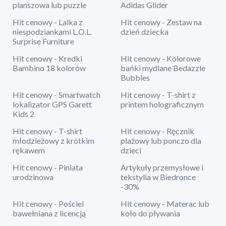
planszowa lub puzzle
Adidas Glider
Hit cenowy - Lalka z
Hit cenowy - Zestaw na
niespodziankami L.O.L.
dzień dziecka
Surprise Furniture
Hit cenowy - Kredki
Hit cenowy - Kolorowe
Bambino 18 kolorów
bańki mydlane Bedazzle
Bubbles
Hit cenowy - Smartwatch
Hit cenowy - T-shirt z
lokalizator GPS Garett
printem holograficznym
Kids 2
Hit cenowy - T-shirt
Hit cenowy - Ręcznik
młodzieżowy z krótkim
plażowy lub ponczo dla
rękawem
dzieci
Hit cenowy - Piniata
Artykuły przemysłowe i
urodzinowa
tekstylia w Biedronce
-30%
Hit cenowy - Pościel
Hit cenowy - Materac lub
bawełniana z licencją
koło do pływania