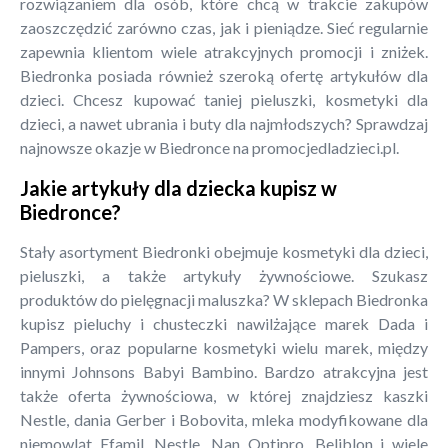
rozwiązaniem dla osób, które chcą w trakcie zakupów
zaoszczędzić zarówno czas, jak i pieniądze. Sieć regularnie
zapewnia klientom wiele atrakcyjnych promocji i zniżek.
Biedronka posiada również szeroką ofertę artykułów dla
dzieci. Chcesz kupować taniej pieluszki, kosmetyki dla
dzieci, a nawet ubrania i buty dla najmłodszych? Sprawdzaj
najnowsze okazje w Biedronce na promocjedladzieci.pl.
Jakie artykuły dla dziecka kupisz w
Biedronce?
Stały asortyment Biedronki obejmuje kosmetyki dla dzieci,
pieluszki, a także artykuły żywnościowe. Szukasz
produktów do pielęgnacji maluszka? W sklepach Biedronka
kupisz pieluchy i chusteczki nawilżające marek Dada i
Pampers, oraz popularne kosmetyki wielu marek, między
innymi Johnsons Babyi Bambino. Bardzo atrakcyjna jest
także oferta żywnościowa, w której znajdziesz kaszki
Nestle, dania Gerber i Bobovita, mleka modyfikowane dla
niemowląt Efamil, Nestle, Nan Optipro, Beliblon i wiele