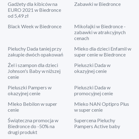
Gadżety dla kibiców na
Zabawki w Biedronce
EURO 2021 w Biedronce
od 5,49 zł
Black Week w Biedronce
Mikołajki w Biedronce -
zabawki w atrakcyjnych
cenach
Pieluchy Dada taniej przy
Mleko dla dzieci Enfamil w
zakupie dwóch opakowań
super cenie w Biedronce
Żel i szampon dla dzieci
Pieluszki Dada w
Johnson's Baby w niższej
okazyjnej cenie
cenie
Pieluszki Pampers w
Pieluszki Dada w
okazyjnej cenie
promocyjnej cenie
Mleko Bebilon w super
Mleko NAN Optipro Plus
cenie
w super cenie
Świąteczna promocja w
Supercena Pieluchy
Biedronce do -50% na
Pampers Active baby
drugi produkt