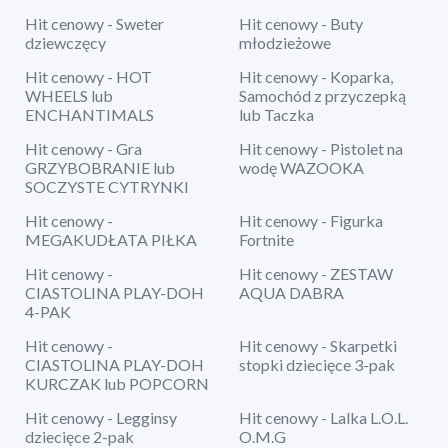
Hit cenowy - Sweter
Hit cenowy - Buty
dziewczęcy
młodzieżowe
Hit cenowy - HOT
Hit cenowy - Koparka,
WHEELS lub
Samochód z przyczepką
ENCHANTIMALS
lub Taczka
Hit cenowy - Gra
Hit cenowy - Pistolet na
GRZYBOBRANIE lub
wodę WAZOOKA
SOCZYSTE CYTRYNKI
Hit cenowy -
Hit cenowy - Figurka
MEGAKUDŁATA PIŁKA
Fortnite
Hit cenowy -
Hit cenowy - ZESTAW
CIASTOLINA PLAY-DOH
AQUA DABRA
4-PAK
Hit cenowy -
Hit cenowy - Skarpetki
CIASTOLINA PLAY-DOH
stopki dziecięce 3-pak
KURCZAK lub POPCORN
Hit cenowy - Legginsy
Hit cenowy - Lalka L.O.L.
dziecięce 2-pak
O.M.G