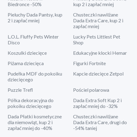
Biedronce -50%
kup 2 i zapłać mniej
Pieluchy Dada Pantsy, kup
Chusteczki nawilżane
2 i zapłać mniej
Dada Extra Care, kup 2 i
zapłać mniej
L.O.L. Fluffy Pets Winter
Lucky Pets Littlest Pet
Disco
Shop
Koszulki dziecięce
Edukacyjne klocki Hemar
Piżama dziecięca
Figurki Fortnite
Pudełka MDF do pokoiku
Kapcie dziecięce Zetpol
dziecięcego
Puzzle Trefl
Pościel polarowa
Półka dekoracyjna do
Dada Extra Soft Kup 2 i
pokoiku dziecięcego
zapłać mniej do -32%
Dada Płatki kosmetyczne
Chusteczki nawilżane
dla niemowląt, kup 2 i
Dada Extra Care, drugi do
zapłać mniej do -40%
-54% taniej