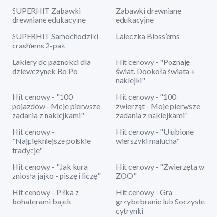
SUPERHIT Zabawki
Zabawki drewniane
drewniane edukacyjne
edukacyjne
SUPERHIT Samochodziki
Laleczka Bloss’ems
crash’ems 2-pak
Lakiery do paznokci dla
Hit cenowy - "Poznaję
dziewczynek Bo Po
świat. Dookoła świata +
naklejki"
Hit cenowy - "100
Hit cenowy - "100
pojazdów - Moje pierwsze
zwierząt - Moje pierwsze
zadania z naklejkami"
zadania z naklejkami"
Hit cenowy -
Hit cenowy - "Ulubione
"Najpiękniejsze polskie
wierszyki malucha"
tradycje"
Hit cenowy - "Jak kura
Hit cenowy - "Zwierzęta w
zniosła jajko - piszę i liczę"
ZOO"
Hit cenowy - Piłka z
Hit cenowy - Gra
bohaterami bajek
grzybobranie lub Soczyste
cytrynki