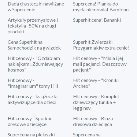
Dada chusteczki nawilżane
Supercena! Pianka do
w Supercenie
mycia niemowląt Bambino
Artykuły przemysłowe i
Superhit cena! Bananki
tekstylia -50% na drugi
produkt
Cena Superhit na
Superhit Zwierzaki
Samochodzik na gwizdek
Przygarniakiw extra cenie!
Hit cenowy - "Ozdabiam
Hit cenowy - "Misia i jej
naklejkami. Zdumiewający
mali pacjenci. Deszczowy
kosmos"
pacjent"
Hit cenowy -
Hit cenowy - "Kroniki
"Imaginarium" tomy I i II
Archeo"
Hit cenowy - książeczki
Hit cenowy - Komplet
aktywizujące dla dzieci
dziewczęcy tunika +
legginsy
Hit cenowy - Spodnie
Hit cenowy - Bluza
dresowe dziecięce
dresowa dziecięca
Supercena na pieluszki
Supercena na