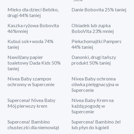
Mleko dla dzieci Bebiko,
Danie Bobovita 25% taniej
drugi 44% taniej
Kaszka ryżowa Bobovita
Obiadek lub zupka
46%mniej
BoboVita 23% mniej
Kubuś sok+woda 74%
Pieluchomajtki Pampers
taniej
44% taniej
Nawilżany papier
Danonki, drugi tańszy
toaletowy Dada Kids 50%
produkt 50% taniej
taniej
Nivea Baby szampon
Nivea Baby ochronna
ochronny w Supercenie
oliwka pielęgnacyjna w
Supercenie
Supercena! Nivea Baby
Nivea Baby Krem na
Mój pierwszy krem
każdą pogodę w
Supercenie
Supercena! Bambino
Supercena! Bambino żel
chusteczki dla niemowląt
lub płyn do kąpieli