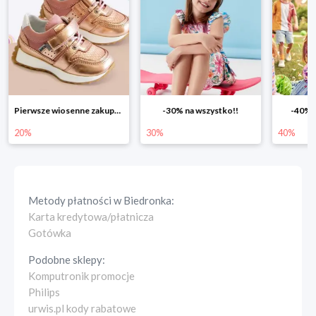
Pierwsze wiosenne zakupy -20%
-30% na wszystko!!
-40% n
20%
30%
40%
Metody płatności w
Biedronka
:
Karta kredytowa/płatnicza
Gotówka
Podobne sklepy:
Komputronik promocje
Philips
urwis.pl kody rabatowe