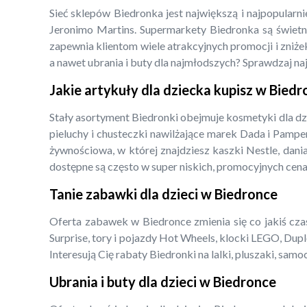
Sieć sklepów Biedronka jest największą i najpopularn
Jeronimo Martins. Supermarkety Biedronka są świetny
zapewnia klientom wiele atrakcyjnych promocji i zniżek
a nawet ubrania i buty dla najmłodszych? Sprawdzaj na
Jakie artykuły dla dziecka kupisz w Bied
Stały asortyment Biedronki obejmuje kosmetyki dla dz
pieluchy i chusteczki nawilżające marek Dada i Pampe
żywnościowa, w której znajdziesz kaszki Nestle, dani
dostępne są często w super niskich, promocyjnych cena
Tanie zabawki dla dzieci w Biedronce
Oferta zabawek w Biedronce zmienia się co jakiś czas,
Surprise, tory i pojazdy Hot Wheels, klocki LEGO, Dupl
Interesują Cię rabaty Biedronki na lalki, pluszaki, s
Ubrania i buty dla dzieci w Biedronce