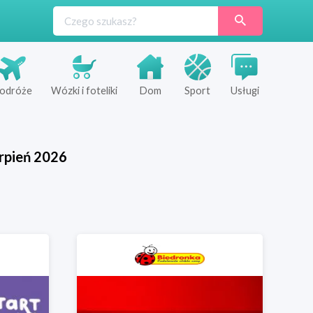
odróże
Wózki i foteliki
Dom
Sport
Usługi
rpień
2026