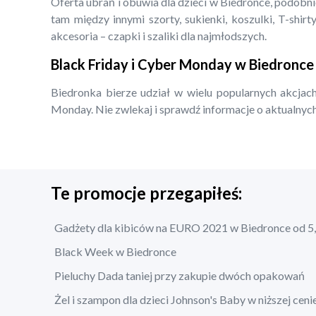
Oferta ubrań i obuwia dla dzieci w Biedronce, podobn
tam między innymi szorty, sukienki, koszulki, T-shirty
akcesoria – czapki i szaliki dla najmłodszych.
Black Friday i Cyber Monday w Biedronce
Biedronka bierze udział w wielu popularnych akcjach
Monday. Nie zwlekaj i sprawdź informacje o aktualnych
Te promocje przegapiłeś:
Gadżety dla kibiców na EURO 2021 w Biedronce od 5,
Black Week w Biedronce
Pieluchy Dada taniej przy zakupie dwóch opakowań
Żel i szampon dla dzieci Johnson's Baby w niższej ceni