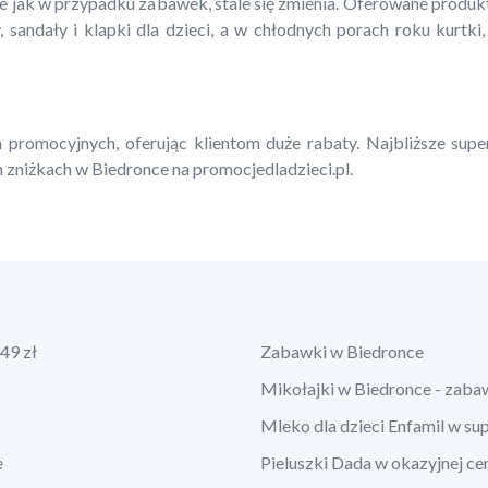
ie jak w przypadku zabawek, stale się zmienia. Oferowane produ
, sandały i klapki dla dzieci, a w chłodnych porach roku kurtki,
 promocyjnych, oferując klientom duże rabaty. Najbliższe supe
 zniżkach w Biedronce na promocjedladzieci.pl.
49 zł
Zabawki w Biedronce
Mikołajki w Biedronce - zaba
Mleko dla dzieci Enfamil w su
e
Pieluszki Dada w okazyjnej ce