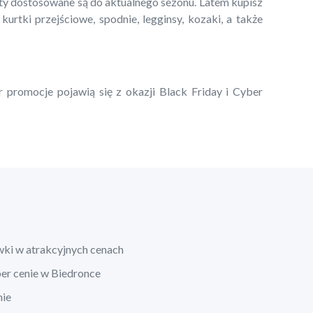
kty dostosowane są do aktualnego sezonu. Latem kupisz
 kurtki przejściowe, spodnie, legginsy, kozaki, a także
r promocje pojawią się z okazji Black Friday i Cyber
wki w atrakcyjnych cenach
per cenie w Biedronce
nie