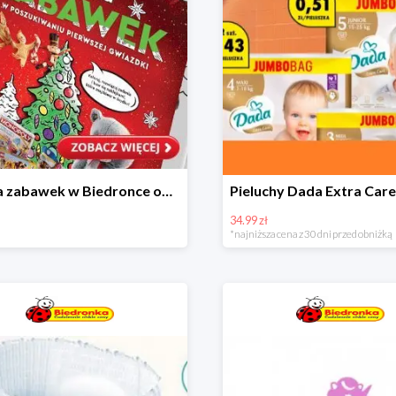
Kraina zabawek w Biedronce od 19,99 zł
34.99 zł
*najniższa cena z 30 dni przed obniżką