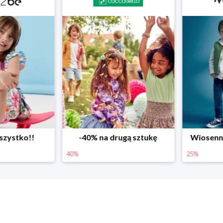
ystko!!
-40% na drugą sztukę
Wiosenne r
40%
25%