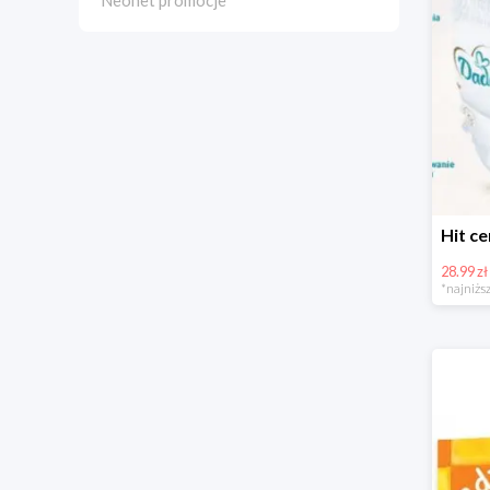
Neonet promocje
28.99 zł
*najniższ