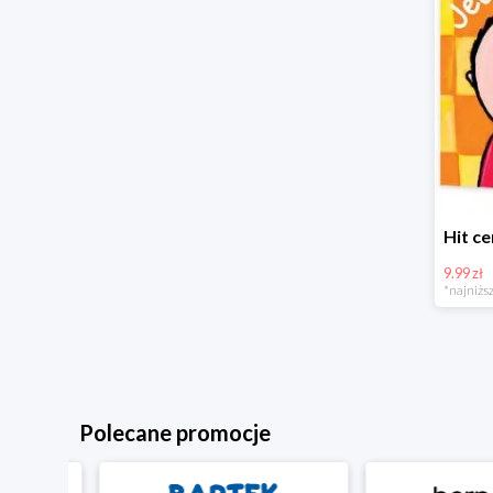
9.99 zł
*najniższ
Polecane promocje