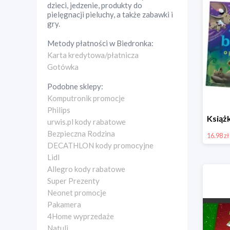
dzieci, jedzenie, produkty do
pielęgnacji pieluchy, a także zabawki i
gry.
Metody płatności w
Biedronka
:
Karta kredytowa/płatnicza
Gotówka
Podobne sklepy:
Komputronik promocje
Philips
urwis.pl kody rabatowe
Bezpieczna Rodzina
16.98 zł
DECATHLON kody promocyjne
Lidl
Allegro kody rabatowe
Super Prezenty
Neonet promocje
Pakamera
4Home wyprzedaże
Natuli