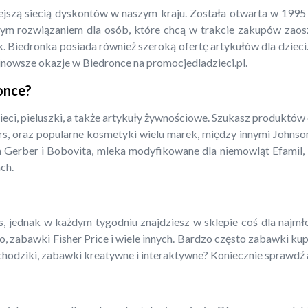
iejszą siecią dyskontów w naszym kraju. Została otwarta w 199
m rozwiązaniem dla osób, które chcą w trakcie zakupów zaoszcz
. Biedronka posiada również szeroką ofertę artykułów dla dzieci.
jnowsze okazje w Biedronce na promocjedladzieci.pl.
ronce?
ieci, pieluszki, a także artykuły żywnościowe. Szukasz produktów
rs, oraz popularne kosmetyki wielu marek, między innymi Johnso
a Gerber i Bobovita, mleka modyfikowane dla niemowląt Efamil, N
ch.
 jednak w każdym tygodniu znajdziesz w sklepie coś dla najmłods
o, zabawki Fisher Price i wiele innych. Bardzo często zabawki ku
amochodziki, zabawki kreatywne i interaktywne? Koniecznie sprawdź