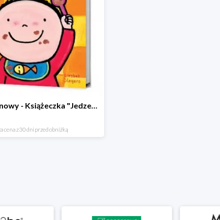
Hit cenowy - Książeczka "Jedzenie"
a cena z 30 dni przed obniżką