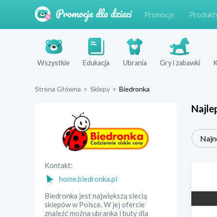
Promocje
Produkt
Wszystkie
Edukacja
Ubrania
Gry i zabawki
K
Strona Główna
>
Sklepy
>
Biedronka
Najle
Najn
Kontakt:
home.biedronka.pl
Biedronka jest największą siecią
sklepów w Polsce. W jej ofercie
znaleźć można ubranka i buty dla