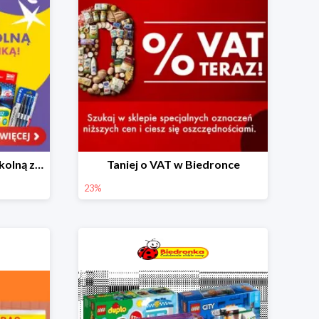
Skompletuj wyprawkę szkolną z Biedronką od 4,99 zł
Taniej o VAT w Biedronce
23%