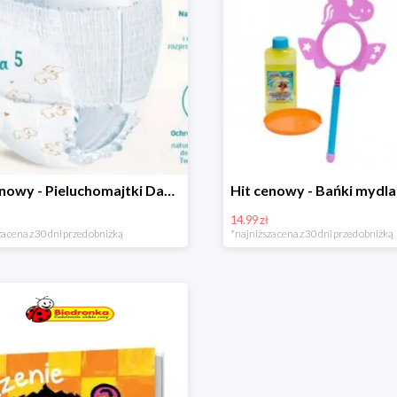
Hit cenowy - Pieluchomajtki Dada Pants
14.99 zł
a cena z 30 dni przed obniżką
*najniższa cena z 30 dni przed obniżką