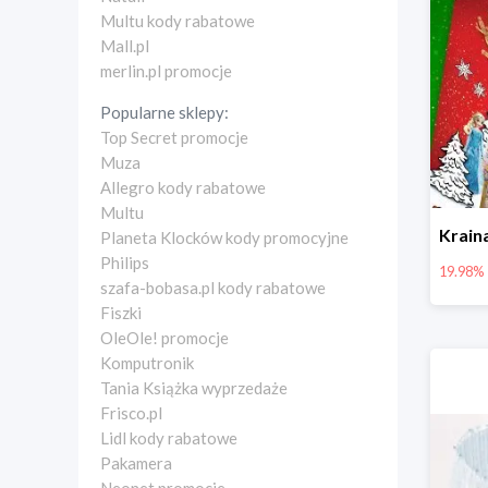
Multu kody rabatowe
Mall.pl
merlin.pl promocje
Popularne sklepy:
Top Secret promocje
Muza
Allegro kody rabatowe
Multu
Planeta Klocków kody promocyjne
Philips
19.98%
szafa-bobasa.pl kody rabatowe
Fiszki
OleOle! promocje
Komputronik
Tania Książka wyprzedaże
Frisco.pl
Lidl kody rabatowe
Pakamera