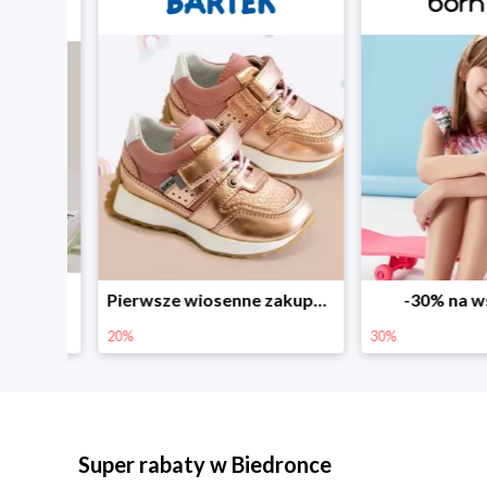
Sezonowe obniżki do -50% w Zalando
Pierwsze wiosenne zakupy -20%
-30% na wsz
20%
30%
Super rabaty w Biedronce