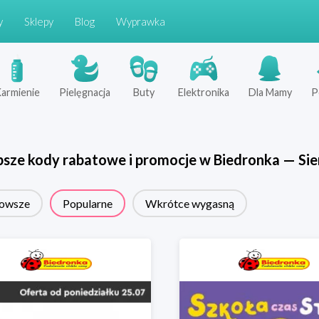
y
Sklepy
Blog
Wyprawka
armienie
Pielęgnacja
Buty
Elektronika
Dla Mamy
P
psze kody rabatowe i promocje w
Biedronka
—
Sie
owsze
Popularne
Wkrótce wygasną