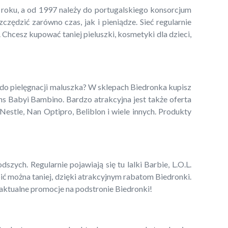
5 roku, a od 1997 należy do portugalskiego konsorcjum
ędzić zarówno czas, jak i pieniądze. Sieć regularnie
 Chcesz kupować taniej pieluszki, kosmetyki dla dzieci,
 do pielęgnacji maluszka? W sklepach Biedronka kupisz
ns Babyi Bambino. Bardzo atrakcyjna jest także oferta
estle, Nan Optipro, Beliblon i wiele innych. Produkty
zych. Regularnie pojawiają się tu lalki Barbie, L.O.L.
pić można taniej, dzięki atrakcyjnym rabatom Biedronki.
 aktualne promocje na podstronie Biedronki!