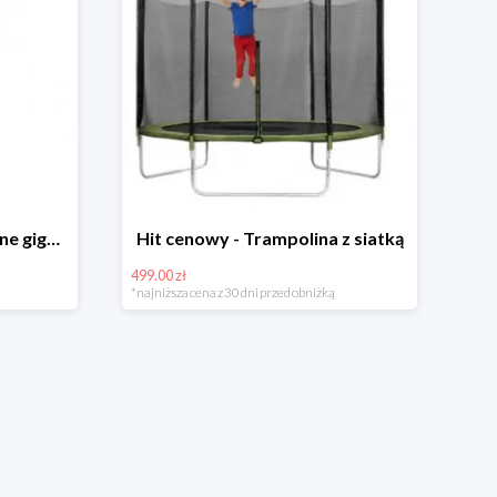
Hit cenowy - Bańki mydlane gigant lub płyn uzupełniający
Hit cenowy - Trampolina z siatką
499.00 zł
*najniższa cena z 30 dni przed obniżką