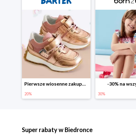
Sezonowe obniżki do -50% w Zalando
Pierwsze wiosenne zakupy -20%
-30% na wsz
20%
30%
Super rabaty w Biedronce