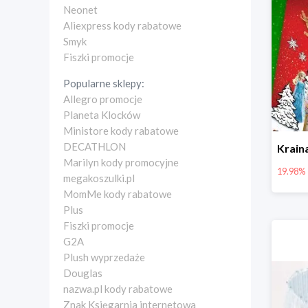
Neonet
Aliexpress kody rabatowe
Smyk
Fiszki promocje
Popularne sklepy:
Allegro promocje
Planeta Klocków
Ministore kody rabatowe
DECATHLON
Marilyn kody promocyjne
19.98%
megakoszulki.pl
MomMe kody rabatowe
Plus
Fiszki promocje
G2A
Plush wyprzedaże
Douglas
nazwa.pl kody rabatowe
Znak Księgarnia internetowa