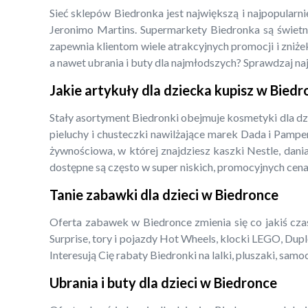
Sieć sklepów Biedronka jest największą i najpopularn
Jeronimo Martins. Supermarkety Biedronka są świetny
zapewnia klientom wiele atrakcyjnych promocji i zniżek
a nawet ubrania i buty dla najmłodszych? Sprawdzaj na
Jakie artykuły dla dziecka kupisz w Bied
Stały asortyment Biedronki obejmuje kosmetyki dla dz
pieluchy i chusteczki nawilżające marek Dada i Pampe
żywnościowa, w której znajdziesz kaszki Nestle, dani
dostępne są często w super niskich, promocyjnych cena
Tanie zabawki dla dzieci w Biedronce
Oferta zabawek w Biedronce zmienia się co jakiś czas,
Surprise, tory i pojazdy Hot Wheels, klocki LEGO, Dupl
Interesują Cię rabaty Biedronki na lalki, pluszaki, s
Ubrania i buty dla dzieci w Biedronce