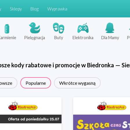
y
Sklepy
Blog
Wyprawka
armienie
Pielęgnacja
Buty
Elektronika
Dla Mamy
P
psze kody rabatowe i promocje w
Biedronka
—
Sie
owsze
Popularne
Wkrótce wygasną