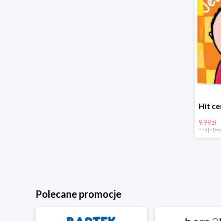
9.99 zł
*najniższ
Polecane promocje