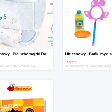
Hit cenowy - Pieluchomajtki Dada Pants
14.99 zł
a cena z 30 dni przed obniżką
*najniższa cena z 30 dni przed obniżką