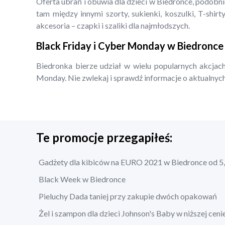
Oferta ubrań i obuwia dla dzieci w Biedronce, podobn
tam między innymi szorty, sukienki, koszulki, T-shirty
akcesoria – czapki i szaliki dla najmłodszych.
Black Friday i Cyber Monday w Biedronce
Biedronka bierze udział w wielu popularnych akcjach
Monday. Nie zwlekaj i sprawdź informacje o aktualnych
Te promocje przegapiłeś:
Gadżety dla kibiców na EURO 2021 w Biedronce od 5,
Black Week w Biedronce
Pieluchy Dada taniej przy zakupie dwóch opakowań
Żel i szampon dla dzieci Johnson's Baby w niższej ceni