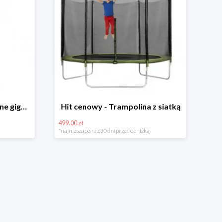
Hit cenowy - Bańki mydlane gigant lub płyn uzupełniający
Hit cenowy - Trampolina z siatką
499.00 zł
*najniższa cena z 30 dni przed obniżką