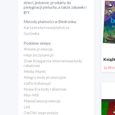
dzieci, jedzenie, produkty do
pielęgnacji pieluchy, a także zabawki i
gry.
Metody płatności w
Biedronka
:
Karta kredytowa/płatnicza
Gotówka
Podobne sklepy:
4Home promocje
nieprzeczytane.pl
Znak Księgarnia internetowa kody
rabatowe
16.98 zł
Media Markt
Allegro kody promocyjne
szafa-bobasa.pl
Nowa Era kody rabatowe
Moi-Mili
MamaGama promocje
Lidl
OleOle! wyprzedaże