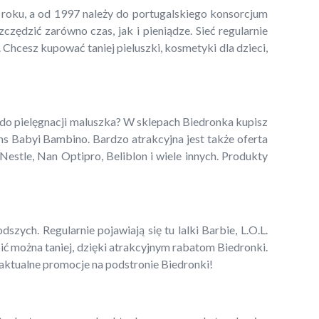
5 roku, a od 1997 należy do portugalskiego konsorcjum
ędzić zarówno czas, jak i pieniądze. Sieć regularnie
 Chcesz kupować taniej pieluszki, kosmetyki dla dzieci,
 do pielęgnacji maluszka? W sklepach Biedronka kupisz
ns Babyi Bambino. Bardzo atrakcyjna jest także oferta
estle, Nan Optipro, Beliblon i wiele innych. Produkty
zych. Regularnie pojawiają się tu lalki Barbie, L.O.L.
pić można taniej, dzięki atrakcyjnym rabatom Biedronki.
 aktualne promocje na podstronie Biedronki!