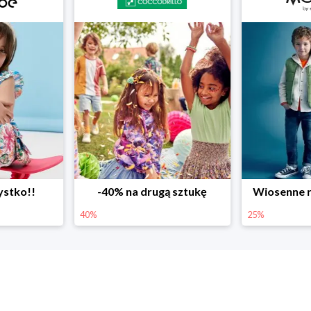
ystko!!
-40% na drugą sztukę
Wiosenne r
40%
25%