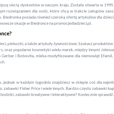
iejszą siecią dyskontów w naszym kraju. Została otwarta w 199
m rozwiązaniem dla osób, które chcą w trakcie zakupów zaoszcz
. Biedronka posiada również szeroką ofertę artykułów dla dzieci.
jnowsze okazje w Biedronce na promocjedladzieci.pl.
ronce?
ieci, pieluszki, a także artykuły żywnościowe. Szukasz produktów
rs, oraz popularne kosmetyki wielu marek, między innymi Johnso
a Gerber i Bobovita, mleka modyfikowane dla niemowląt Efamil, N
ch.
 jednak w każdym tygodniu znajdziesz w sklepie coś dla najmłods
o, zabawki Fisher Price i wiele innych. Bardzo często zabawki ku
amochodziki, zabawki kreatywne i interaktywne? Koniecznie sprawdź