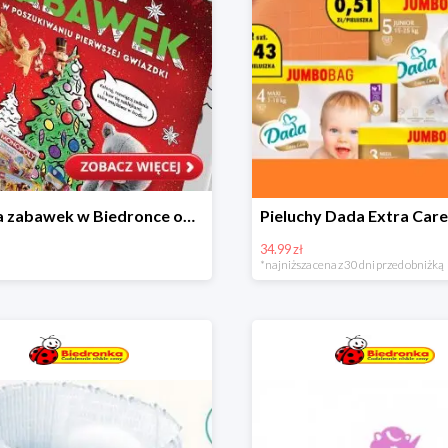
Kraina zabawek w Biedronce od 19,99 zł
34.99 zł
*najniższa cena z 30 dni przed obniżką