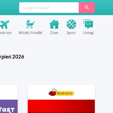
odróże
Wózki i foteliki
Dom
Sport
Usługi
rpień
2026