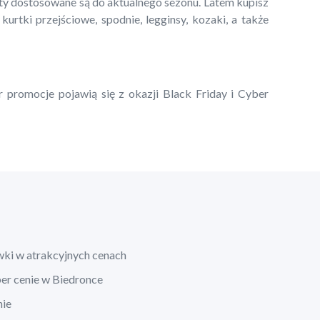
kty dostosowane są do aktualnego sezonu. Latem kupisz
 kurtki przejściowe, spodnie, legginsy, kozaki, a także
r promocje pojawią się z okazji Black Friday i Cyber
wki w atrakcyjnych cenach
per cenie w Biedronce
nie