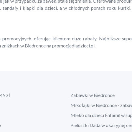
ie jak w przypadku zabawek, stale się zmienia. Oferowane produ
, sandały i klapki dla dzieci, a w chłodnych porach roku kurtki,
 promocyjnych, oferując klientom duże rabaty. Najbliższe supe
 zniżkach w Biedronce na promocjedladzieci.pl.
49 zł
Zabawki w Biedronce
Mikołajki w Biedronce - zaba
Mleko dla dzieci Enfamil w su
e
Pieluszki Dada w okazyjnej ce