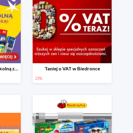
Skompletuj wyprawkę szkolną z Biedronką od 4,99 zł
Taniej o VAT w Biedronce
23%