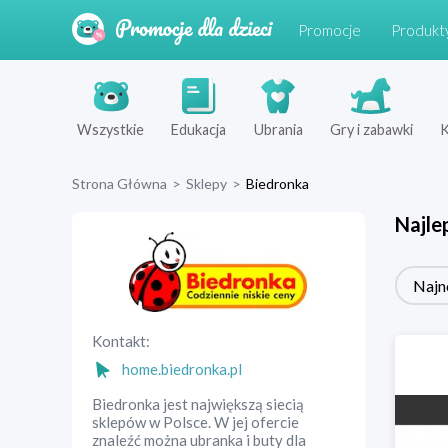
Promocje
Produkt
Wszystkie
Edukacja
Ubrania
Gry i zabawki
K
Strona Główna
>
Sklepy
>
Biedronka
Najle
Najn
Kontakt:
home.biedronka.pl
Biedronka jest największą siecią
sklepów w Polsce. W jej ofercie
znaleźć można ubranka i buty dla