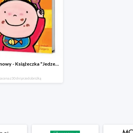
Hit cenowy - Książeczka "Jedzenie"
a cena z 30 dni przed obniżką