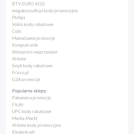
RTV EURO AGD
megakoszulki.pl kody promocyjne
Philips
Vobis kody rabatowe
Cobi
MamaGama promocje
Komputronik
Aliexpress wyprzedaże
4Home
Smyk kody rabatowe
Frisco.pl
G2A promocje
Popularne sklepy:
Pakamera promocje
Fiszki
UPC kody rabatowe
Media Markt
4Home kody promocyjne
Kinderkraft