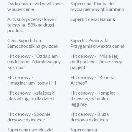
Dada chusteczki nawilżane
Supercena! Pianka do
w Supercenie
mycia niemowląt Bambino
Artykuły przemysłowe i
Superhit cena! Bananki
tekstylia -50% na drugi
produkt
Cena Superhit na
Superhit Zwierzaki
Samochodzik na gwizdek
Przygarniakiw extra cenie!
Hit cenowy - "Ozdabiam
Hit cenowy - "Misia i jej
naklejkami. Zdumiewający
mali pacjenci. Deszczowy
kosmos"
pacjent"
Hit cenowy -
Hit cenowy - "Kroniki
"Imaginarium" tomy I i II
Archeo"
Hit cenowy - książeczki
Hit cenowy - Komplet
aktywizujące dla dzieci
dziewczęcy tunika +
legginsy
Hit cenowy - Spodnie
Hit cenowy - Bluza
dresowe dziecięce
dresowa dziecięca
Supercena na pieluszki
Supercena na