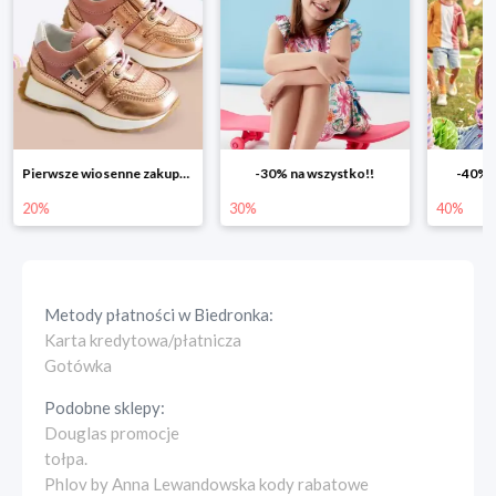
Pierwsze wiosenne zakupy -20%
-30% na wszystko!!
-40% n
20%
30%
40%
Metody płatności w
Biedronka
:
Karta kredytowa/płatnicza
Gotówka
Podobne sklepy:
Douglas promocje
tołpa.
Phlov by Anna Lewandowska kody rabatowe