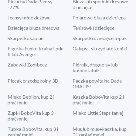
Pieluchy Dada Pantsy
Bluza lub spodnie dresowe
-27%
dziecięce
Jeansy młodzieżowe
Polarowa bluza dziecięca
Dziecięca bluza dresowa
Tenisówki dziecięce
Skarpetkokapcie
Skarpetki dziecięce 5-pak
Figurka Funko Kraina Lodu
Galupy - skrzydlate koniki
II lub Avengers
Zabawki Zombeez
Piórnik, długopisy lub
kołonotatnik
Plecak przedszkolny 3D
Paczka powitalna Dada
GRATIS!
Mleko Bebilon, kup 2 i
Kaszka BoboVita kup 2 i
płać mniej
płać mniej
Zupki BoboVita kup 3 i
Mleko Little Steps taniej
płać mniej
Tubka BoboVita, kup 3 i
Mus lub mus+kaszka, kup
zapłać mniej
3 i zapłać mniej