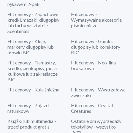
rękawem 2-pak
Hit cenowy - Zapachowe
Hit cenowy -
kredki, mazaki, długopisy
Wymazywalne akcesoria
lub farby w sztyfcie
piśmiennicze
Scentimals
Hit cenowy - Kleje,
Hit cenowy - Gumki,
markery, długopisy lub
długopisy lub korektory
ołówki BIC
BIC
Hit cenowy - Flamastry,
Hit cenowy - Neo-lina
kredki, cienkopisy, pióra
brokatowa
kulkowe lub zakreślacze
BIC
Hit cenowy - Kula śnieżna
Hit cenowy - Wystrzałowe
zwierzaki
Hit cenowy - Pojazd
Hit cenowy - Crystal
ratunkowy
Creatures
Książki lub multimedia -
Ostatnie dni wyprzedaży
trzeci produkt gratis
tekstyliów - wszystko
-50%