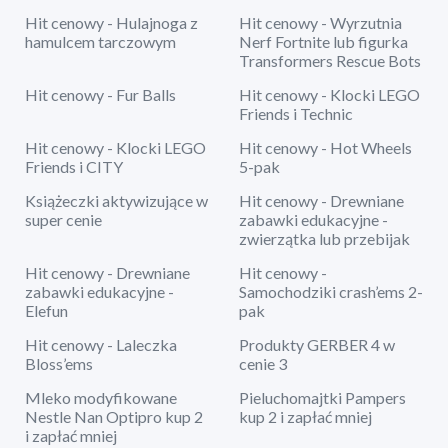
Hit cenowy - Hulajnoga z
Hit cenowy - Wyrzutnia
hamulcem tarczowym
Nerf Fortnite lub figurka
Transformers Rescue Bots
Hit cenowy - Fur Balls
Hit cenowy - Klocki LEGO
Friends i Technic
Hit cenowy - Klocki LEGO
Hit cenowy - Hot Wheels
Friends i CITY
5-pak
Książeczki aktywizujące w
Hit cenowy - Drewniane
super cenie
zabawki edukacyjne -
zwierzątka lub przebijak
Hit cenowy - Drewniane
Hit cenowy -
zabawki edukacyjne -
Samochodziki crash’ems 2-
Elefun
pak
Hit cenowy - Laleczka
Produkty GERBER 4 w
Bloss’ems
cenie 3
Mleko modyfikowane
Pieluchomajtki Pampers
Nestle Nan Optipro kup 2
kup 2 i zapłać mniej
i zapłać mniej