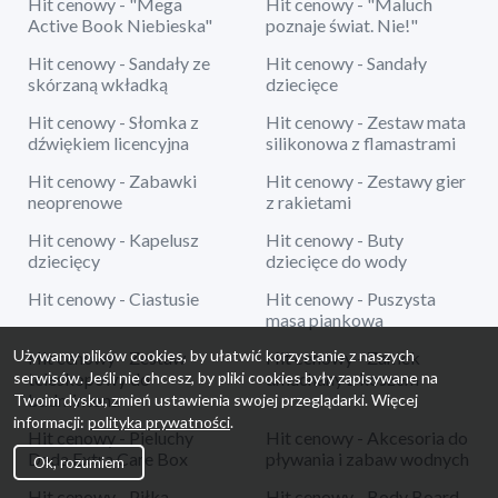
Hit cenowy - "Mega
Hit cenowy - "Maluch
Active Book Niebieska"
poznaje świat. Nie!"
Hit cenowy - Sandały ze
Hit cenowy - Sandały
skórzaną wkładką
dziecięce
Hit cenowy - Słomka z
Hit cenowy - Zestaw mata
dźwiękiem licencyjna
silikonowa z flamastrami
Hit cenowy - Zabawki
Hit cenowy - Zestawy gier
neoprenowe
z rakietami
Hit cenowy - Kapelusz
Hit cenowy - Buty
dziecięcy
dziecięce do wody
Hit cenowy - Ciastusie
Hit cenowy - Puszysta
masa piankowa
Używamy plików cookies, by ułatwić korzystanie z naszych
Hit cenowy - Zestaw
Hit cenowy - Zamek
serwisów. Jeśli nie chcesz, by pliki cookies były zapisywane na
teleskopowy do
dmuchany z koszem
badmintona
Twoim dysku, zmień ustawienia swojej przeglądarki. Więcej
informacji:
polityka prywatności
.
Hit cenowy - Pieluchy
Hit cenowy - Akcesoria do
Dada Extra Care Box
pływania i zabaw wodnych
Ok, rozumiem
Hit cenowy - Piłka
Hit cenowy - Body Board