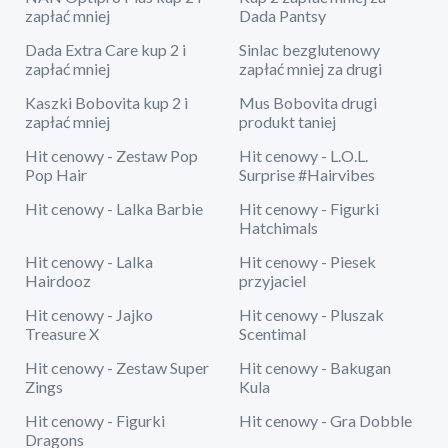
zapłać mniej
Dada Pantsy
Dada Extra Care kup 2 i
Sinlac bezglutenowy
zapłać mniej
zapłać mniej za drugi
Kaszki Bobovita kup 2 i
Mus Bobovita drugi
zapłać mniej
produkt taniej
Hit cenowy - Zestaw Pop
Hit cenowy - L.O.L.
Pop Hair
Surprise #Hairvibes
Hit cenowy - Lalka Barbie
Hit cenowy - Figurki
Hatchimals
Hit cenowy - Lalka
Hit cenowy - Piesek
Hairdooz
przyjaciel
Hit cenowy - Jajko
Hit cenowy - Pluszak
Treasure X
Scentimal
Hit cenowy - Zestaw Super
Hit cenowy - Bakugan
Zings
Kula
Hit cenowy - Figurki
Hit cenowy - Gra Dobble
Dragons