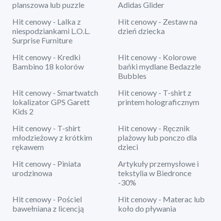
planszowa lub puzzle
Adidas Glider
Hit cenowy - Lalka z
Hit cenowy - Zestaw na
niespodziankami L.O.L.
dzień dziecka
Surprise Furniture
Hit cenowy - Kredki
Hit cenowy - Kolorowe
Bambino 18 kolorów
bańki mydlane Bedazzle
Bubbles
Hit cenowy - Smartwatch
Hit cenowy - T-shirt z
lokalizator GPS Garett
printem holograficznym
Kids 2
Hit cenowy - T-shirt
Hit cenowy - Ręcznik
młodzieżowy z krótkim
plażowy lub ponczo dla
rękawem
dzieci
Hit cenowy - Piniata
Artykuły przemysłowe i
urodzinowa
tekstylia w Biedronce
-30%
Hit cenowy - Pościel
Hit cenowy - Materac lub
bawełniana z licencją
koło do pływania