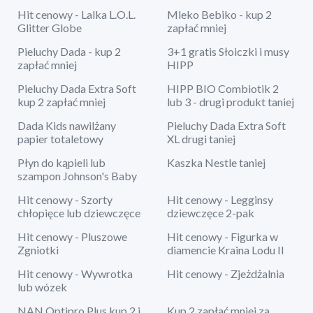
Hit cenowy - Lalka L.O.L.
Mleko Bebiko - kup 2
Glitter Globe
zapłać mniej
Pieluchy Dada - kup 2
3+1 gratis Słoiczki i musy
zapłać mniej
HIPP
Pieluchy Dada Extra Soft
HIPP BIO Combiotik 2
kup 2 zapłać mniej
lub 3 - drugi produkt taniej
Dada Kids nawilżany
Pieluchy Dada Extra Soft
papier totaletowy
XL drugi taniej
Płyn do kąpieli lub
Kaszka Nestle taniej
szampon Johnson's Baby
Hit cenowy - Szorty
Hit cenowy - Legginsy
chłopięce lub dziewczęce
dziewczęce 2-pak
Hit cenowy - Pluszowe
Hit cenowy - Figurka w
Zgniotki
diamencie Kraina Lodu II
Hit cenowy - Wywrotka
Hit cenowy - Zjeżdżalnia
lub wózek
NAN Optipro Plus kup 2 i
Kup 2 zapłać mniej za