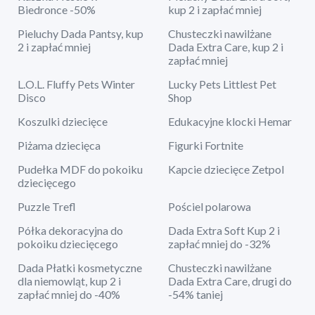
Biedronce -50%
kup 2 i zapłać mniej
Pieluchy Dada Pantsy, kup
Chusteczki nawilżane
2 i zapłać mniej
Dada Extra Care, kup 2 i
zapłać mniej
L.O.L. Fluffy Pets Winter
Lucky Pets Littlest Pet
Disco
Shop
Koszulki dziecięce
Edukacyjne klocki Hemar
Piżama dziecięca
Figurki Fortnite
Pudełka MDF do pokoiku
Kapcie dziecięce Zetpol
dziecięcego
Puzzle Trefl
Pościel polarowa
Półka dekoracyjna do
Dada Extra Soft Kup 2 i
pokoiku dziecięcego
zapłać mniej do -32%
Dada Płatki kosmetyczne
Chusteczki nawilżane
dla niemowląt, kup 2 i
Dada Extra Care, drugi do
zapłać mniej do -40%
-54% taniej