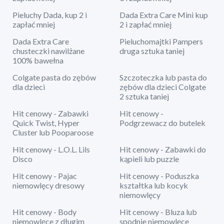
Pieluchy Dada, kup 2 i
Dada Extra Care Mini kup
zapłać mniej
2 i zapłać mniej
Dada Extra Care
Pieluchomajtki Pampers
chusteczki nawilżane
druga sztuka taniej
100% bawełna
Colgate pasta do zębów
Szczoteczka lub pasta do
dla dzieci
zębów dla dzieci Colgate
2 sztuka taniej
Hit cenowy - Zabawki
Hit cenowy -
Quick Twist, Hyper
Podgrzewacz do butelek
Cluster lub Pooparoose
Hit cenowy - L.O.L. Lils
Hit cenowy - Zabawki do
Disco
kąpieli lub puzzle
Hit cenowy - Pajac
Hit cenowy - Poduszka
niemowlęcy dresowy
kształtka lub kocyk
niemowlęcy
Hit cenowy - Body
Hit cenowy - Bluza lub
niemowlęce z długim
spodnie niemowlęce