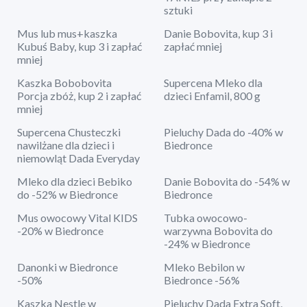
sztuki
Mus lub mus+kaszka
Danie Bobovita, kup 3 i
Kubuś Baby, kup 3 i zapłać
zapłać mniej
mniej
Kaszka Bobobovita
Supercena Mleko dla
Porcja zbóż, kup 2 i zapłać
dzieci Enfamil, 800 g
mniej
Supercena Chusteczki
Pieluchy Dada do -40% w
nawilżane dla dzieci i
Biedronce
niemowląt Dada Everyday
Mleko dla dzieci Bebiko
Danie Bobovita do -54% w
do -52% w Biedronce
Biedronce
Mus owocowy Vital KIDS
Tubka owocowo-
-20% w Biedronce
warzywna Bobovita do
-24% w Biedronce
Danonki w Biedronce
Mleko Bebilon w
-50%
Biedronce -56%
Kaszka Nestle w
Pieluchy Dada Extra Soft,