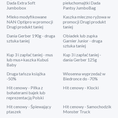
Dada Extra Soft
pieluchomajtki Dada
Jumbobox
Pantsy JumboBag
Mleko modyfikowane
Kaszka mleczno ryżowa w
NAN Optipro w promocji
promocji Drugi produkt
Drugi produkt taniej
taniej
Dania Gerber 190g - druga
Obiadek lub zupka
sztuka taniej
Garnier Junior - druga
sztuka taniej
Kup 3 i zapłać taniej - mus
Kup 3 i zapłać taniej -
lub mus+kaszka Kubuś
dania Gerber 125g
Baby
Druga tańsza książka
Wiosenna wyprzedaż w
-50%
Biedronce do -70%
Hit cenowy - Piłka z
Hit cenowy - Klocki
bohaterami bajek lub
reprezentacją Polski
Hit cenowy - Śpiewający
Hit cenowy - Samochodzik
ptaszek
Monster Truck