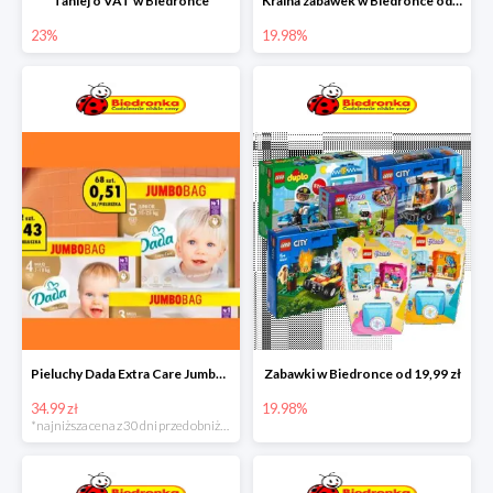
Taniej o VAT w Biedronce
Kraina zabawek w Biedronce od 19,99 zł
23%
19.98%
Pieluchy Dada Extra Care Jumbo Bag w super cenie
Zabawki w Biedronce od 19,99 zł
34.99 zł
19.98%
*najniższa cena z 30 dni przed obniżką