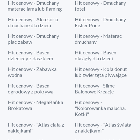
Hit cenowy - Dmuchany
Hit cenowy - Dmuchany
materac lama lub flaming
fotel
Hit cenowy - Akcesoria
Hit cenowy - Dmuchany
dmuchane dla dzieci
Fisher Price
Hit cenowy - Dmuchany
Hit cenowy - Materac
plac zabaw
dmuchany
Hit cenowy - Basen
Hit cenowy - Basen
dziecięcy z daszkiem
okrągły dla dzieci
Hit cenowy - Zabawka
Hit cenowy - Koła donut
wodna
lub zwierzęta pływające
Hit cenowy - Basen
Hit cenowy - Slime
ogrodowy z pokrywą
Balonowe Kreacje
Hit cenowy - MegaBańka
Hit cenowy -
Brokatowa
"Kolorowanka malucha.
Kotki"
Hit cenowy - "Atlas ciała z
Hit cenowy - "Atlas świata
naklejkami"
z naklejkami"