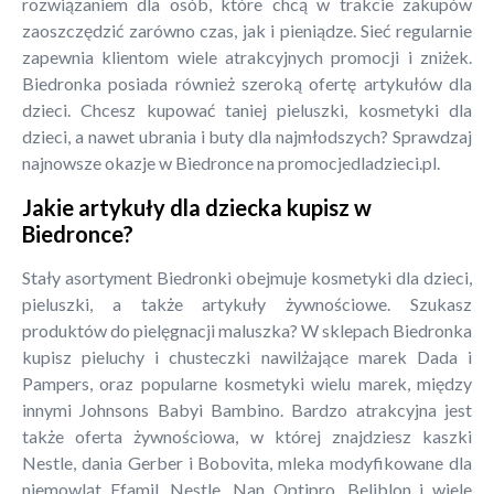
rozwiązaniem dla osób, które chcą w trakcie zakupów
zaoszczędzić zarówno czas, jak i pieniądze. Sieć regularnie
zapewnia klientom wiele atrakcyjnych promocji i zniżek.
Biedronka posiada również szeroką ofertę artykułów dla
dzieci. Chcesz kupować taniej pieluszki, kosmetyki dla
dzieci, a nawet ubrania i buty dla najmłodszych? Sprawdzaj
najnowsze okazje w Biedronce na promocjedladzieci.pl.
Jakie artykuły dla dziecka kupisz w
Biedronce?
Stały asortyment Biedronki obejmuje kosmetyki dla dzieci,
pieluszki, a także artykuły żywnościowe. Szukasz
produktów do pielęgnacji maluszka? W sklepach Biedronka
kupisz pieluchy i chusteczki nawilżające marek Dada i
Pampers, oraz popularne kosmetyki wielu marek, między
innymi Johnsons Babyi Bambino. Bardzo atrakcyjna jest
także oferta żywnościowa, w której znajdziesz kaszki
Nestle, dania Gerber i Bobovita, mleka modyfikowane dla
niemowląt Efamil, Nestle, Nan Optipro, Beliblon i wiele