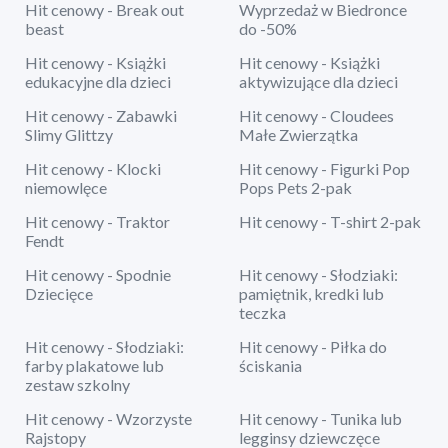
Hit cenowy - Break out
Wyprzedaż w Biedronce
beast
do -50%
Hit cenowy - Książki
Hit cenowy - Książki
edukacyjne dla dzieci
aktywizujące dla dzieci
Hit cenowy - Zabawki
Hit cenowy - Cloudees
Slimy Glittzy
Małe Zwierzątka
Hit cenowy - Klocki
Hit cenowy - Figurki Pop
niemowlęce
Pops Pets 2-pak
Hit cenowy - Traktor
Hit cenowy - T-shirt 2-pak
Fendt
Hit cenowy - Spodnie
Hit cenowy - Słodziaki:
Dziecięce
pamiętnik, kredki lub
teczka
Hit cenowy - Słodziaki:
Hit cenowy - Piłka do
farby plakatowe lub
ściskania
zestaw szkolny
Hit cenowy - Wzorzyste
Hit cenowy - Tunika lub
Rajstopy
legginsy dziewczęce