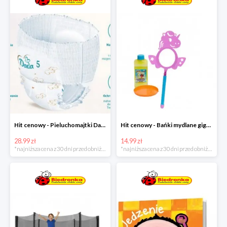
Hit cenowy - Pieluchomajtki Dada Pants
Hit cenowy - Bańki mydlane gigant lub płyn uzupełniający
28.99 zł
14.99 zł
*najniższa cena z 30 dni przed obniżką
*najniższa cena z 30 dni przed obniżką