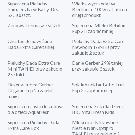
Supercena Pieluchy
Wielka wyprzedaż w
Pampers New Baby-Dry
Biedronce 100% rabatu na
S2, 100 szt.
drugi produkt
Zimowy kiermasz książek
Supercena Mleko Bebilon,
kup 2l i zapłać mniej
Chusteczki nawilżane
Pieluchy Dada Extra Care
Dada Extra Care taniej
Newborn TANIEJ przy
zakupie 2 sztuki
Pieluchy Dada Extra Care
Danie Gerber 29% taniej
Mini TANIEJ przy zakupie
przy zakupie 3 sztuk
2 sztuki
Deser w tubce Gerber
Sok lub nektar Bobo Frut
Organic kup 2 i zapłać
kup 2 i zapłać mniej.
mniej
Supercena pasta do zębów
Supercena Sok dla dzieci
dla dzieci Aquafresh
BIO Vital Fresh Kids
Supercena Pieluchy Dada
Mleko modyfikowane
Extra Care Box
Nestle Nan Optipro
TANIEJ przy zakupie 2