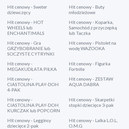
Hit cenowy - Sweter
Hit cenowy - Buty
dziewczęcy
młodzieżowe
Hit cenowy - HOT
Hit cenowy - Koparka,
WHEELS lub
Samochód z przyczepką
ENCHANTIMALS
lub Taczka
Hit cenowy - Gra
Hit cenowy - Pistolet na
GRZYBOBRANIE lub
wodę WAZOOKA
SOCZYSTE CYTRYNKI
Hit cenowy -
Hit cenowy - Figurka
MEGAKUDŁATA PIŁKA
Fortnite
Hit cenowy -
Hit cenowy - ZESTAW
CIASTOLINA PLAY-DOH
AQUA DABRA
4-PAK
Hit cenowy -
Hit cenowy - Skarpetki
CIASTOLINA PLAY-DOH
stopki dziecięce 3-pak
KURCZAK lub POPCORN
Hit cenowy - Legginsy
Hit cenowy - Lalka L.O.L.
dziecięce 2-pak
O.M.G