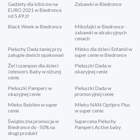
Gadżety dla kibiców na
Zabawki w Biedronce
EURO 2021 w Biedronce
od 5,49 zł
Black Week w Biedronce
Mikołajki w Biedronce -
zabawki w atrakcyjnych
cenach
Pieluchy Dada taniej przy
Mleko dla dzieci Enfamil w
zakupie dwóch opakowań
super cenie w Biedronce
Żel i szampon dla dzieci
Pieluszki Dada w
Johnson's Baby w niższej
okazyjnej cenie
cenie
Pieluszki Pampers w
Pieluszki Dada w
okazyjnej cenie
promocyjnej cenie
Mleko Bebilon w super
Mleko NAN Optipro Plus
cenie
w super cenie
Świąteczna promocja w
Supercena Pieluchy
Biedronce do -50% na
Pampers Active baby
drugi produkt