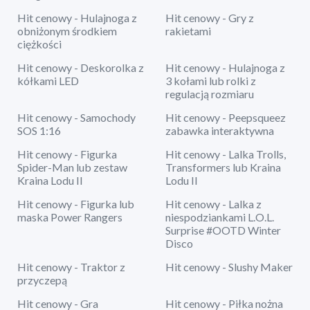
Hit cenowy - Hulajnoga z
Hit cenowy - Gry z
obniżonym środkiem
rakietami
ciężkości
Hit cenowy - Deskorolka z
Hit cenowy - Hulajnoga z
kółkami LED
3 kołami lub rolki z
regulacją rozmiaru
Hit cenowy - Samochody
Hit cenowy - Peepsqueez
SOS 1:16
zabawka interaktywna
Hit cenowy - Figurka
Hit cenowy - Lalka Trolls,
Spider-Man lub zestaw
Transformers lub Kraina
Kraina Lodu II
Lodu II
Hit cenowy - Figurka lub
Hit cenowy - Lalka z
maska Power Rangers
niespodziankami L.O.L.
Surprise #OOTD Winter
Disco
Hit cenowy - Traktor z
Hit cenowy - Slushy Maker
przyczepą
Hit cenowy - Gra
Hit cenowy - Piłka nożna