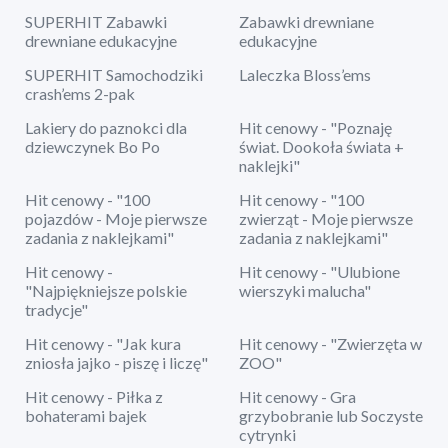
SUPERHIT Zabawki
Zabawki drewniane
drewniane edukacyjne
edukacyjne
SUPERHIT Samochodziki
Laleczka Bloss’ems
crash’ems 2-pak
Lakiery do paznokci dla
Hit cenowy - "Poznaję
dziewczynek Bo Po
świat. Dookoła świata +
naklejki"
Hit cenowy - "100
Hit cenowy - "100
pojazdów - Moje pierwsze
zwierząt - Moje pierwsze
zadania z naklejkami"
zadania z naklejkami"
Hit cenowy -
Hit cenowy - "Ulubione
"Najpiękniejsze polskie
wierszyki malucha"
tradycje"
Hit cenowy - "Jak kura
Hit cenowy - "Zwierzęta w
zniosła jajko - piszę i liczę"
ZOO"
Hit cenowy - Piłka z
Hit cenowy - Gra
bohaterami bajek
grzybobranie lub Soczyste
cytrynki