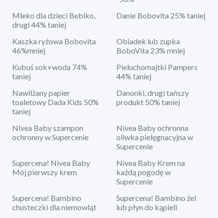
Mleko dla dzieci Bebiko,
Danie Bobovita 25% taniej
drugi 44% taniej
Kaszka ryżowa Bobovita
Obiadek lub zupka
46%mniej
BoboVita 23% mniej
Kubuś sok+woda 74%
Pieluchomajtki Pampers
taniej
44% taniej
Nawilżany papier
Danonki, drugi tańszy
toaletowy Dada Kids 50%
produkt 50% taniej
taniej
Nivea Baby szampon
Nivea Baby ochronna
ochronny w Supercenie
oliwka pielęgnacyjna w
Supercenie
Supercena! Nivea Baby
Nivea Baby Krem na
Mój pierwszy krem
każdą pogodę w
Supercenie
Supercena! Bambino
Supercena! Bambino żel
chusteczki dla niemowląt
lub płyn do kąpieli