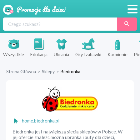
Promocje
Produkty
Sklepy
Wszystkie
Edukacja
Ubrania
Gry i zabawki
Karmienie
Pie
Blog
Strona Główna
>
Sklepy
>
Biedronka
Wyprawka
home.biedronka.pl
Biedronka jest największą siecią sklepów w Polsce. W
jej ofercie znaleźć można ubranka i buty dla dzieci,