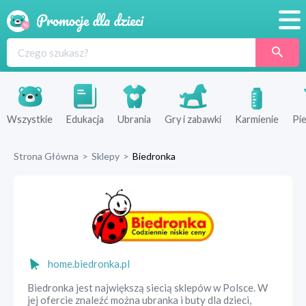
Promocje
Produkty
Sklepy
Wszystkie
Edukacja
Ubrania
Gry i zabawki
Karmienie
Pie
Blog
Strona Główna
>
Sklepy
>
Biedronka
Wyprawka
home.biedronka.pl
Biedronka jest największą siecią sklepów w Polsce. W
jej ofercie znaleźć można ubranka i buty dla dzieci,