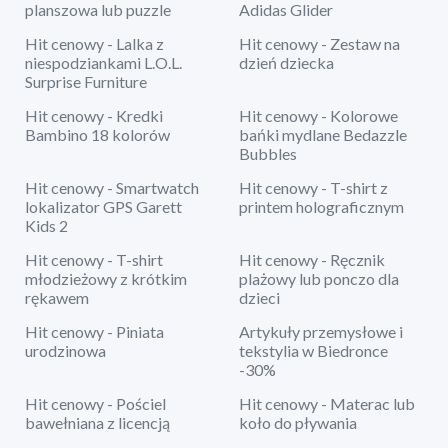
planszowa lub puzzle
Adidas Glider
Hit cenowy - Lalka z
Hit cenowy - Zestaw na
niespodziankami L.O.L.
dzień dziecka
Surprise Furniture
Hit cenowy - Kredki
Hit cenowy - Kolorowe
Bambino 18 kolorów
bańki mydlane Bedazzle
Bubbles
Hit cenowy - Smartwatch
Hit cenowy - T-shirt z
lokalizator GPS Garett
printem holograficznym
Kids 2
Hit cenowy - T-shirt
Hit cenowy - Ręcznik
młodzieżowy z krótkim
plażowy lub ponczo dla
rękawem
dzieci
Hit cenowy - Piniata
Artykuły przemysłowe i
urodzinowa
tekstylia w Biedronce
-30%
Hit cenowy - Pościel
Hit cenowy - Materac lub
bawełniana z licencją
koło do pływania