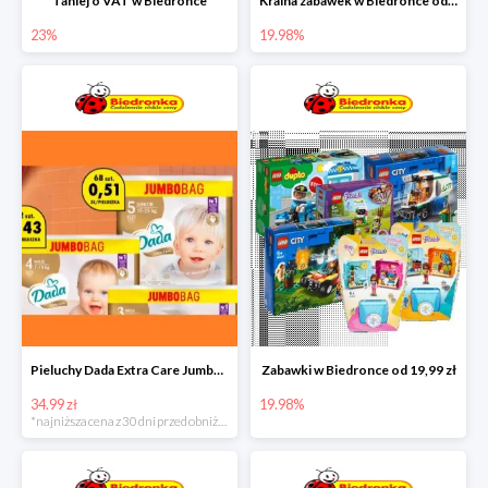
Taniej o VAT w Biedronce
Kraina zabawek w Biedronce od 19,99 zł
23%
19.98%
Pieluchy Dada Extra Care Jumbo Bag w super cenie
Zabawki w Biedronce od 19,99 zł
34.99 zł
19.98%
*najniższa cena z 30 dni przed obniżką