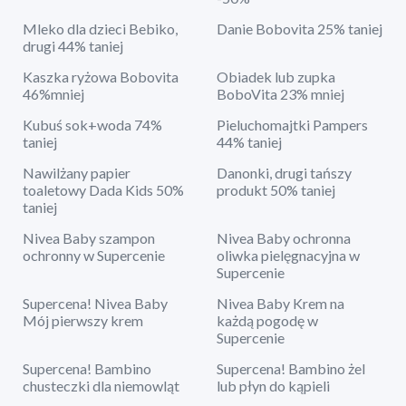
Mleko dla dzieci Bebiko,
Danie Bobovita 25% taniej
drugi 44% taniej
Kaszka ryżowa Bobovita
Obiadek lub zupka
46%mniej
BoboVita 23% mniej
Kubuś sok+woda 74%
Pieluchomajtki Pampers
taniej
44% taniej
Nawilżany papier
Danonki, drugi tańszy
toaletowy Dada Kids 50%
produkt 50% taniej
taniej
Nivea Baby szampon
Nivea Baby ochronna
ochronny w Supercenie
oliwka pielęgnacyjna w
Supercenie
Supercena! Nivea Baby
Nivea Baby Krem na
Mój pierwszy krem
każdą pogodę w
Supercenie
Supercena! Bambino
Supercena! Bambino żel
chusteczki dla niemowląt
lub płyn do kąpieli