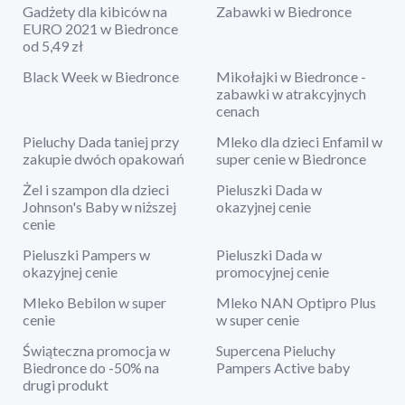
Gadżety dla kibiców na
Zabawki w Biedronce
EURO 2021 w Biedronce
od 5,49 zł
Black Week w Biedronce
Mikołajki w Biedronce -
zabawki w atrakcyjnych
cenach
Pieluchy Dada taniej przy
Mleko dla dzieci Enfamil w
zakupie dwóch opakowań
super cenie w Biedronce
Żel i szampon dla dzieci
Pieluszki Dada w
Johnson's Baby w niższej
okazyjnej cenie
cenie
Pieluszki Pampers w
Pieluszki Dada w
okazyjnej cenie
promocyjnej cenie
Mleko Bebilon w super
Mleko NAN Optipro Plus
cenie
w super cenie
Świąteczna promocja w
Supercena Pieluchy
Biedronce do -50% na
Pampers Active baby
drugi produkt