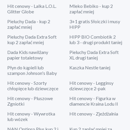
Hit cenowy - Lalka L.O.L.
Mleko Bebiko - kup 2
Glitter Globe
zapłać mniej
Pieluchy Dada - kup 2
3+1 gratis Słoiczki i musy
zapłać mniej
HIPP
Pieluchy Dada Extra Soft
HIPP BIO Combiotik 2
kup 2 zapłać mniej
lub 3 - drugi produkt taniej
Dada Kids nawilżany
Pieluchy Dada Extra Soft
papier totaletowy
XL drugi taniej
Płyn do kąpieli lub
Kaszka Nestle taniej
szampon Johnson's Baby
Hit cenowy - Szorty
Hit cenowy - Legginsy
chłopięce lub dziewczęce
dziewczęce 2-pak
Hit cenowy - Pluszowe
Hit cenowy - Figurka w
Zgniotki
diamencie Kraina Lodu II
Hit cenowy - Wywrotka
Hit cenowy - Zjeżdżalnia
lub wózek
NAN Optipro Plus kup 2 i
Kup 2 zapłać mniej za