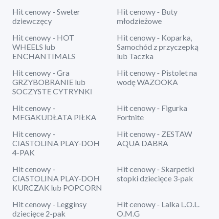
Hit cenowy - Sweter
Hit cenowy - Buty
dziewczęcy
młodzieżowe
Hit cenowy - HOT
Hit cenowy - Koparka,
WHEELS lub
Samochód z przyczepką
ENCHANTIMALS
lub Taczka
Hit cenowy - Gra
Hit cenowy - Pistolet na
GRZYBOBRANIE lub
wodę WAZOOKA
SOCZYSTE CYTRYNKI
Hit cenowy -
Hit cenowy - Figurka
MEGAKUDŁATA PIŁKA
Fortnite
Hit cenowy -
Hit cenowy - ZESTAW
CIASTOLINA PLAY-DOH
AQUA DABRA
4-PAK
Hit cenowy -
Hit cenowy - Skarpetki
CIASTOLINA PLAY-DOH
stopki dziecięce 3-pak
KURCZAK lub POPCORN
Hit cenowy - Legginsy
Hit cenowy - Lalka L.O.L.
dziecięce 2-pak
O.M.G