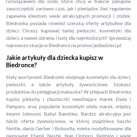
rozwiązaniem dla osób, które chcą w trakcie zakupów
zaoszczędzić zarówno czas, jak i pieniądze. Sieć regularnie
zapewnia klientom wiele atrakcyjnych promocji i zniżek.
Biedronka posiada również szeroką ofertę artykułów dla
dzieci. Chcesz kupować taniej pieluszki, kosmetyki dla
dzieci, a nawet ubrania i buty dla najmłodszych? Sprawdzaj
najnowsze okazje w Biedronce na promocjedladzieci.pl.
Jakie artykuły dla dziecka kupisz w
Biedronce?
Stały asortyment Biedronki obejmuje kosmetyki dla dzieci,
pieluszki, a także artykuły żywnościowe. Szukasz
produktów do pielęgnacji maluszka? W sklepach Biedronka
kupisz pieluchy i chusteczki nawilżające marek Dada i
Pampers, oraz popularne kosmetyki wielu marek, między
innymi Johnsons Babyi Bambino. Bardzo atrakcyjna jest
także oferta żywnościowa, w której znajdziesz kaszki
Nestle, dania Gerber i Bobovita, mleka modyfikowane dla
niemowląt Efamil, Nestle, Nan Optipro, Beliblon i wiele