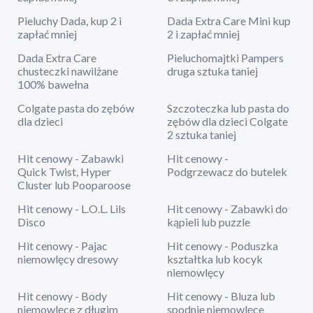
Pieluchy Dada, kup 2 i
Dada Extra Care Mini kup
zapłać mniej
2 i zapłać mniej
Dada Extra Care
Pieluchomajtki Pampers
chusteczki nawilżane
druga sztuka taniej
100% bawełna
Colgate pasta do zębów
Szczoteczka lub pasta do
dla dzieci
zębów dla dzieci Colgate
2 sztuka taniej
Hit cenowy - Zabawki
Hit cenowy -
Quick Twist, Hyper
Podgrzewacz do butelek
Cluster lub Pooparoose
Hit cenowy - L.O.L. Lils
Hit cenowy - Zabawki do
Disco
kąpieli lub puzzle
Hit cenowy - Pajac
Hit cenowy - Poduszka
niemowlęcy dresowy
kształtka lub kocyk
niemowlęcy
Hit cenowy - Body
Hit cenowy - Bluza lub
niemowlęce z długim
spodnie niemowlęce