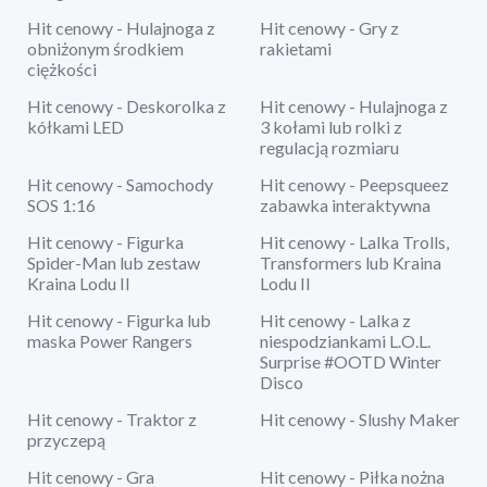
Hit cenowy - Hulajnoga z
Hit cenowy - Gry z
obniżonym środkiem
rakietami
ciężkości
Hit cenowy - Deskorolka z
Hit cenowy - Hulajnoga z
kółkami LED
3 kołami lub rolki z
regulacją rozmiaru
Hit cenowy - Samochody
Hit cenowy - Peepsqueez
SOS 1:16
zabawka interaktywna
Hit cenowy - Figurka
Hit cenowy - Lalka Trolls,
Spider-Man lub zestaw
Transformers lub Kraina
Kraina Lodu II
Lodu II
Hit cenowy - Figurka lub
Hit cenowy - Lalka z
maska Power Rangers
niespodziankami L.O.L.
Surprise #OOTD Winter
Disco
Hit cenowy - Traktor z
Hit cenowy - Slushy Maker
przyczepą
Hit cenowy - Gra
Hit cenowy - Piłka nożna