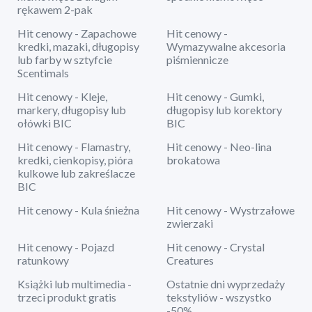
rękawem 2-pak
Hit cenowy - Zapachowe
Hit cenowy -
kredki, mazaki, długopisy
Wymazywalne akcesoria
lub farby w sztyfcie
piśmiennicze
Scentimals
Hit cenowy - Kleje,
Hit cenowy - Gumki,
markery, długopisy lub
długopisy lub korektory
ołówki BIC
BIC
Hit cenowy - Flamastry,
Hit cenowy - Neo-lina
kredki, cienkopisy, pióra
brokatowa
kulkowe lub zakreślacze
BIC
Hit cenowy - Kula śnieżna
Hit cenowy - Wystrzałowe
zwierzaki
Hit cenowy - Pojazd
Hit cenowy - Crystal
ratunkowy
Creatures
Książki lub multimedia -
Ostatnie dni wyprzedaży
trzeci produkt gratis
tekstyliów - wszystko
-50%