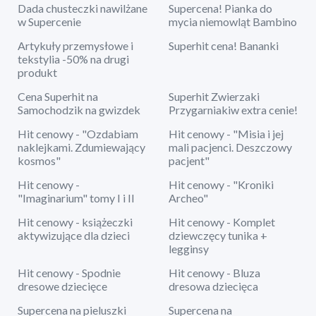
Dada chusteczki nawilżane
Supercena! Pianka do
w Supercenie
mycia niemowląt Bambino
Artykuły przemysłowe i
Superhit cena! Bananki
tekstylia -50% na drugi
produkt
Cena Superhit na
Superhit Zwierzaki
Samochodzik na gwizdek
Przygarniakiw extra cenie!
Hit cenowy - "Ozdabiam
Hit cenowy - "Misia i jej
naklejkami. Zdumiewający
mali pacjenci. Deszczowy
kosmos"
pacjent"
Hit cenowy -
Hit cenowy - "Kroniki
"Imaginarium" tomy I i II
Archeo"
Hit cenowy - książeczki
Hit cenowy - Komplet
aktywizujące dla dzieci
dziewczęcy tunika +
legginsy
Hit cenowy - Spodnie
Hit cenowy - Bluza
dresowe dziecięce
dresowa dziecięca
Supercena na pieluszki
Supercena na