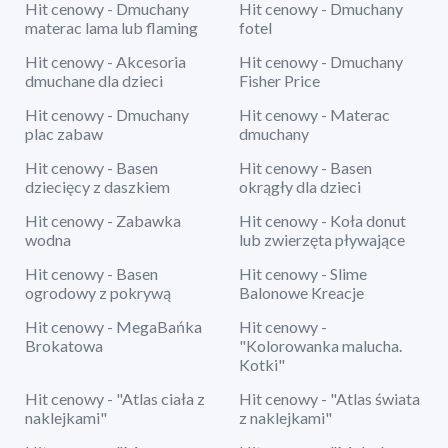
Hit cenowy - Dmuchany
Hit cenowy - Dmuchany
materac lama lub flaming
fotel
Hit cenowy - Akcesoria
Hit cenowy - Dmuchany
dmuchane dla dzieci
Fisher Price
Hit cenowy - Dmuchany
Hit cenowy - Materac
plac zabaw
dmuchany
Hit cenowy - Basen
Hit cenowy - Basen
dziecięcy z daszkiem
okrągły dla dzieci
Hit cenowy - Zabawka
Hit cenowy - Koła donut
wodna
lub zwierzęta pływające
Hit cenowy - Basen
Hit cenowy - Slime
ogrodowy z pokrywą
Balonowe Kreacje
Hit cenowy - MegaBańka
Hit cenowy -
Brokatowa
"Kolorowanka malucha.
Kotki"
Hit cenowy - "Atlas ciała z
Hit cenowy - "Atlas świata
naklejkami"
z naklejkami"