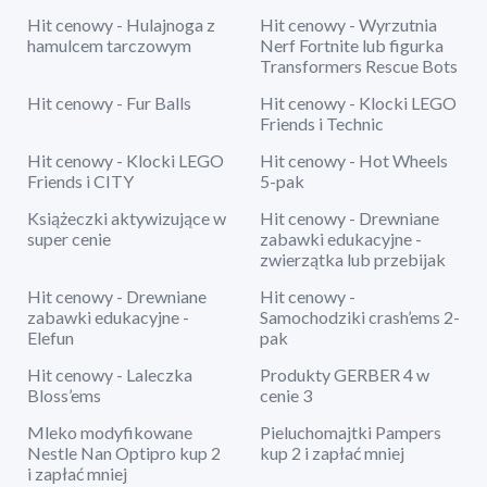
Hit cenowy - Hulajnoga z
Hit cenowy - Wyrzutnia
hamulcem tarczowym
Nerf Fortnite lub figurka
Transformers Rescue Bots
Hit cenowy - Fur Balls
Hit cenowy - Klocki LEGO
Friends i Technic
Hit cenowy - Klocki LEGO
Hit cenowy - Hot Wheels
Friends i CITY
5-pak
Książeczki aktywizujące w
Hit cenowy - Drewniane
super cenie
zabawki edukacyjne -
zwierzątka lub przebijak
Hit cenowy - Drewniane
Hit cenowy -
zabawki edukacyjne -
Samochodziki crash’ems 2-
Elefun
pak
Hit cenowy - Laleczka
Produkty GERBER 4 w
Bloss’ems
cenie 3
Mleko modyfikowane
Pieluchomajtki Pampers
Nestle Nan Optipro kup 2
kup 2 i zapłać mniej
i zapłać mniej