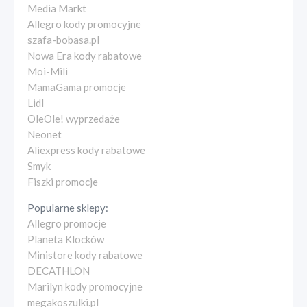
Media Markt
Allegro kody promocyjne
szafa-bobasa.pl
Nowa Era kody rabatowe
Moi-Mili
MamaGama promocje
Lidl
OleOle! wyprzedaże
Neonet
Aliexpress kody rabatowe
Smyk
Fiszki promocje
Popularne sklepy:
Allegro promocje
Planeta Klocków
Ministore kody rabatowe
DECATHLON
Marilyn kody promocyjne
megakoszulki.pl