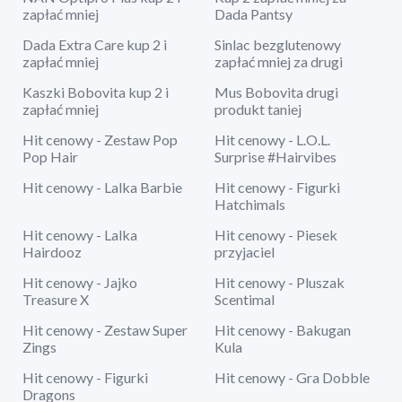
zapłać mniej
Dada Pantsy
Dada Extra Care kup 2 i
Sinlac bezglutenowy
zapłać mniej
zapłać mniej za drugi
Kaszki Bobovita kup 2 i
Mus Bobovita drugi
zapłać mniej
produkt taniej
Hit cenowy - Zestaw Pop
Hit cenowy - L.O.L.
Pop Hair
Surprise #Hairvibes
Hit cenowy - Lalka Barbie
Hit cenowy - Figurki
Hatchimals
Hit cenowy - Lalka
Hit cenowy - Piesek
Hairdooz
przyjaciel
Hit cenowy - Jajko
Hit cenowy - Pluszak
Treasure X
Scentimal
Hit cenowy - Zestaw Super
Hit cenowy - Bakugan
Zings
Kula
Hit cenowy - Figurki
Hit cenowy - Gra Dobble
Dragons