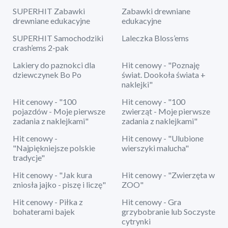
SUPERHIT Zabawki
Zabawki drewniane
drewniane edukacyjne
edukacyjne
SUPERHIT Samochodziki
Laleczka Bloss’ems
crash’ems 2-pak
Lakiery do paznokci dla
Hit cenowy - "Poznaję
dziewczynek Bo Po
świat. Dookoła świata +
naklejki"
Hit cenowy - "100
Hit cenowy - "100
pojazdów - Moje pierwsze
zwierząt - Moje pierwsze
zadania z naklejkami"
zadania z naklejkami"
Hit cenowy -
Hit cenowy - "Ulubione
"Najpiękniejsze polskie
wierszyki malucha"
tradycje"
Hit cenowy - "Jak kura
Hit cenowy - "Zwierzęta w
zniosła jajko - piszę i liczę"
ZOO"
Hit cenowy - Piłka z
Hit cenowy - Gra
bohaterami bajek
grzybobranie lub Soczyste
cytrynki