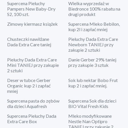
Supercena Pieluchy
Wielka wyprzedaż w
Pampers New Baby-Dry
Biedronce 100% rabatu na
S2, 100 szt.
drugi produkt
Zimowy kiermasz książek
Supercena Mleko Bebilon,
kup 2l i zapłać mniej
Chusteczki nawilżane
Pieluchy Dada Extra Care
Dada Extra Care taniej
Newborn TANIEJ przy
zakupie 2 sztuki
Pieluchy Dada Extra Care
Danie Gerber 29% taniej
Mini TANIEJ przy zakupie
przy zakupie 3 sztuk
2 sztuki
Deser w tubce Gerber
Sok lub nektar Bobo Frut
Organic kup 2 i zapłać
kup 2 i zapłać mniej.
mniej
Supercena pasta do zębów
Supercena Sok dla dzieci
dla dzieci Aquafresh
BIO Vital Fresh Kids
Supercena Pieluchy Dada
Mleko modyfikowane
Extra Care Box
Nestle Nan Optipro
TANIEJ przy zakupie 2