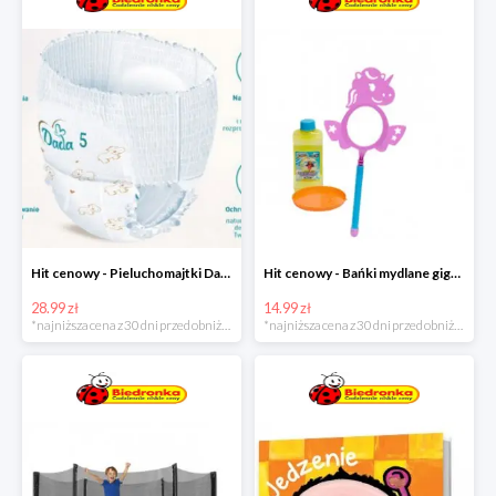
Hit cenowy - Pieluchomajtki Dada Pants
Hit cenowy - Bańki mydlane gigant lub płyn uzupełniający
28.99 zł
14.99 zł
*najniższa cena z 30 dni przed obniżką
*najniższa cena z 30 dni przed obniżką