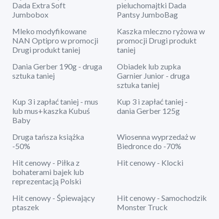
Dada Extra Soft
pieluchomajtki Dada
Jumbobox
Pantsy JumboBag
Mleko modyfikowane
Kaszka mleczno ryżowa w
NAN Optipro w promocji
promocji Drugi produkt
Drugi produkt taniej
taniej
Dania Gerber 190g - druga
Obiadek lub zupka
sztuka taniej
Garnier Junior - druga
sztuka taniej
Kup 3 i zapłać taniej - mus
Kup 3 i zapłać taniej -
lub mus+kaszka Kubuś
dania Gerber 125g
Baby
Druga tańsza książka
Wiosenna wyprzedaż w
-50%
Biedronce do -70%
Hit cenowy - Piłka z
Hit cenowy - Klocki
bohaterami bajek lub
reprezentacją Polski
Hit cenowy - Śpiewający
Hit cenowy - Samochodzik
ptaszek
Monster Truck