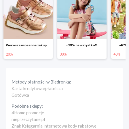
Pierwsze wiosenne zakupy -20%
-30% na wszystko!!
-40% n
20%
30%
40%
Metody płatności w
Biedronka
:
Karta kredytowa/płatnicza
Gotówka
Podobne sklepy:
4Home promocje
nieprzeczytane.pl
Znak Księgarnia internetowa kody rabatowe