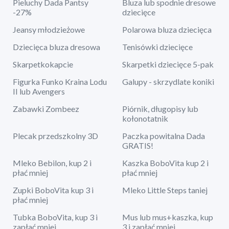
Pieluchy Dada Pantsy
Bluza lub spodnie dresowe
-27%
dziecięce
Jeansy młodzieżowe
Polarowa bluza dziecięca
Dziecięca bluza dresowa
Tenisówki dziecięce
Skarpetkokapcie
Skarpetki dziecięce 5-pak
Figurka Funko Kraina Lodu
Galupy - skrzydlate koniki
II lub Avengers
Zabawki Zombeez
Piórnik, długopisy lub
kołonotatnik
Plecak przedszkolny 3D
Paczka powitalna Dada
GRATIS!
Mleko Bebilon, kup 2 i
Kaszka BoboVita kup 2 i
płać mniej
płać mniej
Zupki BoboVita kup 3 i
Mleko Little Steps taniej
płać mniej
Tubka BoboVita, kup 3 i
Mus lub mus+kaszka, kup
zapłać mniej
3 i zapłać mniej