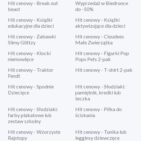
Hit cenowy - Break out
Wyprzedaż w Biedronce
beast
do -50%
Hit cenowy - Książki
Hit cenowy - Książki
edukacyjne dla dzieci
aktywizujące dla dzieci
Hit cenowy - Zabawki
Hit cenowy - Cloudees
Slimy Glittzy
Małe Zwierzątka
Hit cenowy - Klocki
Hit cenowy - Figurki Pop
niemowlęce
Pops Pets 2-pak
Hit cenowy - Traktor
Hit cenowy - T-shirt 2-pak
Fendt
Hit cenowy - Spodnie
Hit cenowy - Słodziaki:
Dziecięce
pamiętnik, kredki lub
teczka
Hit cenowy - Słodziaki:
Hit cenowy - Piłka do
farby plakatowe lub
ściskania
zestaw szkolny
Hit cenowy - Wzorzyste
Hit cenowy - Tunika lub
Rajstopy
legginsy dziewczęce