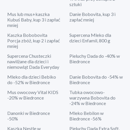
sztuki
Mus lub mus+kaszka
Danie Bobovita, kup 3 i
Kubuś Baby, kup 3 i zapłać
zapłać mniej
mniej
Kaszka Bobobovita
Supercena Mleko dla
Porcja zbóż, kup 2 i zapłać
dzieci Enfamil, 800 g
mniej
Supercena Chusteczki
Pieluchy Dada do -40% w
nawilżane dla dzieci i
Biedronce
niemowląt Dada Everyday
Mleko dla dzieci Bebiko
Danie Bobovita do -54% w
do -52% w Biedronce
Biedronce
Mus owocowy Vital KIDS
Tubka owocowo-
-20% w Biedronce
warzywna Bobovita do
-24% w Biedronce
Danonki w Biedronce
Mleko Bebilon w
-50%
Biedronce -56%
Kaszka Nestle w
Pieluchy Dada Extra Soft,