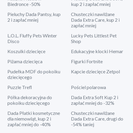
Biedronce -50%
kup 2 i zapłać mniej
Pieluchy Dada Pantsy, kup
Chusteczki nawilżane
2 i zapłać mniej
Dada Extra Care, kup 2 i
zapłać mniej
L.O.L. Fluffy Pets Winter
Lucky Pets Littlest Pet
Disco
Shop
Koszulki dziecięce
Edukacyjne klocki Hemar
Piżama dziecięca
Figurki Fortnite
Pudełka MDF do pokoiku
Kapcie dziecięce Zetpol
dziecięcego
Puzzle Trefl
Pościel polarowa
Półka dekoracyjna do
Dada Extra Soft Kup 2 i
pokoiku dziecięcego
zapłać mniej do -32%
Dada Płatki kosmetyczne
Chusteczki nawilżane
dla niemowląt, kup 2 i
Dada Extra Care, drugi do
zapłać mniej do -40%
-54% taniej