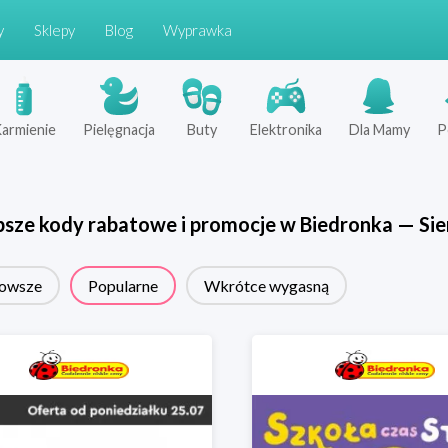
y
Sklepy
Blog
Wyprawka
armienie
Pielęgnacja
Buty
Elektronika
Dla Mamy
P
psze kody rabatowe i promocje w
Biedronka
—
Sie
owsze
Popularne
Wkrótce wygasną