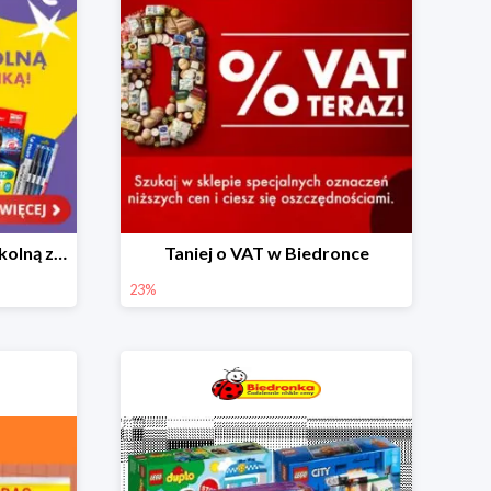
Skompletuj wyprawkę szkolną z Biedronką od 4,99 zł
Taniej o VAT w Biedronce
23%