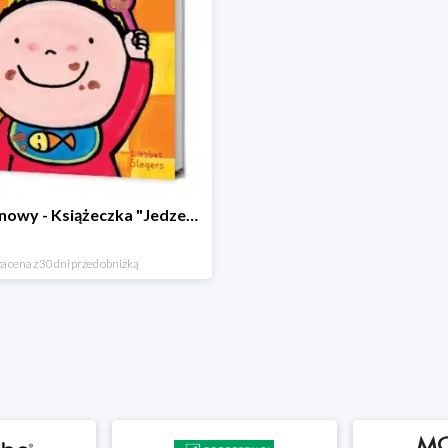
Hit cenowy - Książeczka "Jedzenie"
a cena z 30 dni przed obniżką