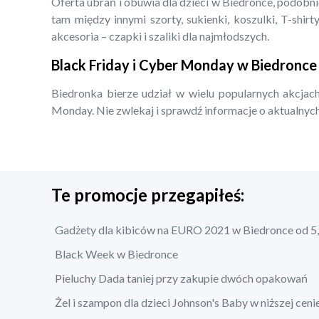
Oferta ubrań i obuwia dla dzieci w Biedronce, podobn
tam między innymi szorty, sukienki, koszulki, T-shirty
akcesoria – czapki i szaliki dla najmłodszych.
Black Friday i Cyber Monday w Biedronce
Biedronka bierze udział w wielu popularnych akcjach
Monday. Nie zwlekaj i sprawdź informacje o aktualnych
Te promocje przegapiłeś:
Gadżety dla kibiców na EURO 2021 w Biedronce od 5,
Black Week w Biedronce
Pieluchy Dada taniej przy zakupie dwóch opakowań
Żel i szampon dla dzieci Johnson's Baby w niższej ceni