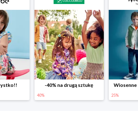
ystko!!
-40% na drugą sztukę
Wiosenne r
40%
25%