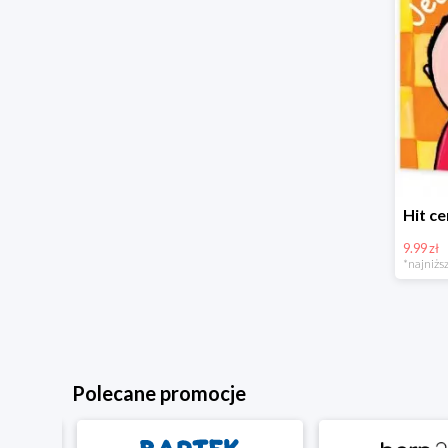
9.99 zł
*najniższ
Polecane promocje