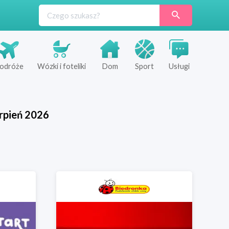
odróże
Wózki i foteliki
Dom
Sport
Usługi
rpień
2026