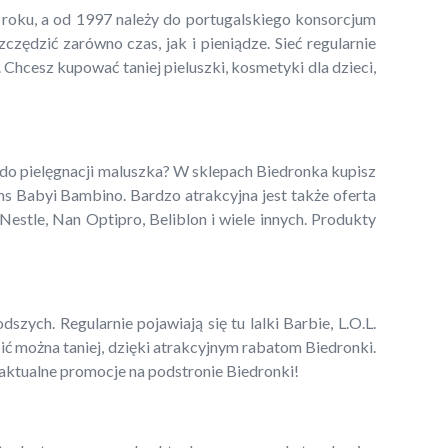
5 roku, a od 1997 należy do portugalskiego konsorcjum
ędzić zarówno czas, jak i pieniądze. Sieć regularnie
 Chcesz kupować taniej pieluszki, kosmetyki dla dzieci,
 do pielęgnacji maluszka? W sklepach Biedronka kupisz
ns Babyi Bambino. Bardzo atrakcyjna jest także oferta
estle, Nan Optipro, Beliblon i wiele innych. Produkty
zych. Regularnie pojawiają się tu lalki Barbie, L.O.L.
pić można taniej, dzięki atrakcyjnym rabatom Biedronki.
 aktualne promocje na podstronie Biedronki!