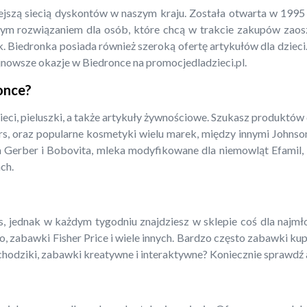
iejszą siecią dyskontów w naszym kraju. Została otwarta w 199
m rozwiązaniem dla osób, które chcą w trakcie zakupów zaoszcz
. Biedronka posiada również szeroką ofertę artykułów dla dzieci.
jnowsze okazje w Biedronce na promocjedladzieci.pl.
ronce?
ieci, pieluszki, a także artykuły żywnościowe. Szukasz produktów
rs, oraz popularne kosmetyki wielu marek, między innymi Johnso
a Gerber i Bobovita, mleka modyfikowane dla niemowląt Efamil, N
ch.
 jednak w każdym tygodniu znajdziesz w sklepie coś dla najmłods
o, zabawki Fisher Price i wiele innych. Bardzo często zabawki ku
amochodziki, zabawki kreatywne i interaktywne? Koniecznie sprawdź