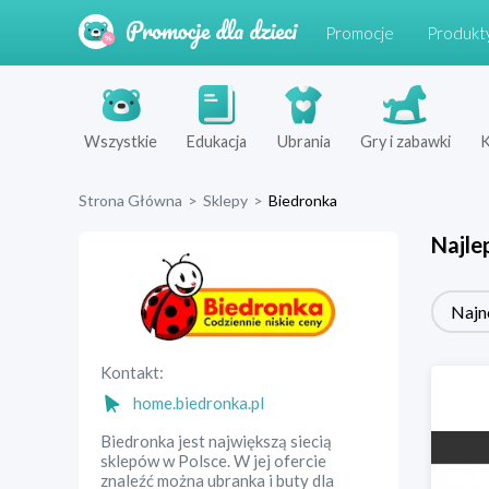
Promocje
Produkt
Wszystkie
Edukacja
Ubrania
Gry i zabawki
K
Strona Główna
>
Sklepy
>
Biedronka
Najle
Najn
Kontakt:
home.biedronka.pl
Biedronka jest największą siecią
sklepów w Polsce. W jej ofercie
znaleźć można ubranka i buty dla