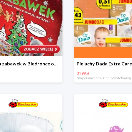
Kraina zabawek w Biedronce od 19,99 zł
34.99 zł
*najniższa cena z 30 dni przed obniżką