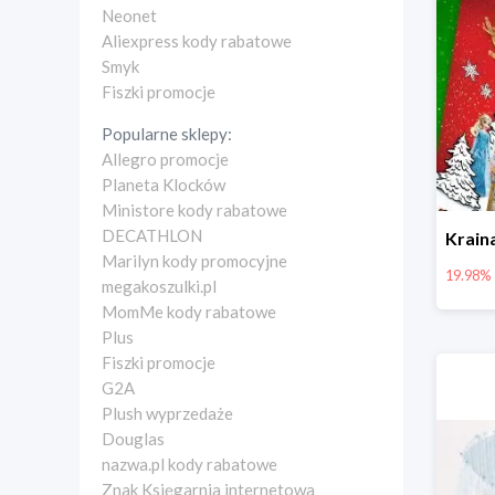
Neonet
Aliexpress kody rabatowe
Smyk
Fiszki promocje
Popularne sklepy:
Allegro promocje
Planeta Klocków
Ministore kody rabatowe
DECATHLON
Marilyn kody promocyjne
19.98%
megakoszulki.pl
MomMe kody rabatowe
Plus
Fiszki promocje
G2A
Plush wyprzedaże
Douglas
nazwa.pl kody rabatowe
Znak Księgarnia internetowa