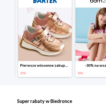
Sezonowe obniżki do -50% w Zalando
Pierwsze wiosenne zakupy -20%
-30% na wsz
20%
30%
Super rabaty w Biedronce