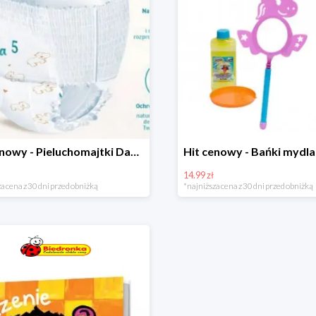
Hit cenowy - Pieluchomajtki Dada Pants
14.99 zł
a cena z 30 dni przed obniżką
*najniższa cena z 30 dni przed obniżką