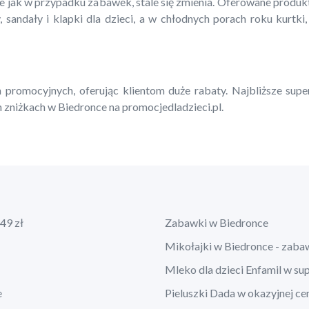
ie jak w przypadku zabawek, stale się zmienia. Oferowane produ
, sandały i klapki dla dzieci, a w chłodnych porach roku kurtki,
 promocyjnych, oferując klientom duże rabaty. Najbliższe supe
 zniżkach w Biedronce na promocjedladzieci.pl.
49 zł
Zabawki w Biedronce
Mikołajki w Biedronce - zaba
Mleko dla dzieci Enfamil w su
e
Pieluszki Dada w okazyjnej ce