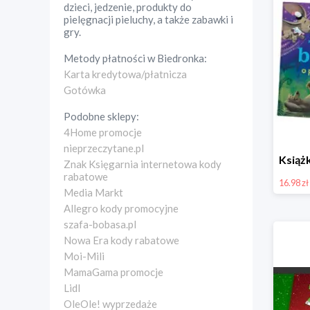
dzieci, jedzenie, produkty do
pielęgnacji pieluchy, a także zabawki i
gry.
Metody płatności w
Biedronka
:
Karta kredytowa/płatnicza
Gotówka
Podobne sklepy:
4Home promocje
nieprzeczytane.pl
Znak Księgarnia internetowa kody
rabatowe
16.98 zł
Media Markt
Allegro kody promocyjne
szafa-bobasa.pl
Nowa Era kody rabatowe
Moi-Mili
MamaGama promocje
Lidl
OleOle! wyprzedaże