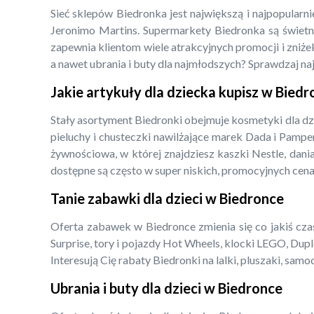
Sieć sklepów Biedronka jest największą i najpopularn
Jeronimo Martins. Supermarkety Biedronka są świetny
zapewnia klientom wiele atrakcyjnych promocji i zniżek
a nawet ubrania i buty dla najmłodszych? Sprawdzaj na
Jakie artykuły dla dziecka kupisz w Bied
Stały asortyment Biedronki obejmuje kosmetyki dla dz
pieluchy i chusteczki nawilżające marek Dada i Pampe
żywnościowa, w której znajdziesz kaszki Nestle, dani
dostępne są często w super niskich, promocyjnych cena
Tanie zabawki dla dzieci w Biedronce
Oferta zabawek w Biedronce zmienia się co jakiś czas,
Surprise, tory i pojazdy Hot Wheels, klocki LEGO, Dupl
Interesują Cię rabaty Biedronki na lalki, pluszaki, s
Ubrania i buty dla dzieci w Biedronce