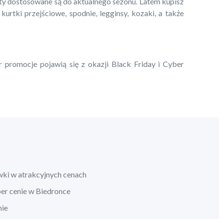
kty dostosowane są do aktualnego sezonu. Latem kupisz
 kurtki przejściowe, spodnie, legginsy, kozaki, a także
r promocje pojawią się z okazji Black Friday i Cyber
wki w atrakcyjnych cenach
per cenie w Biedronce
nie