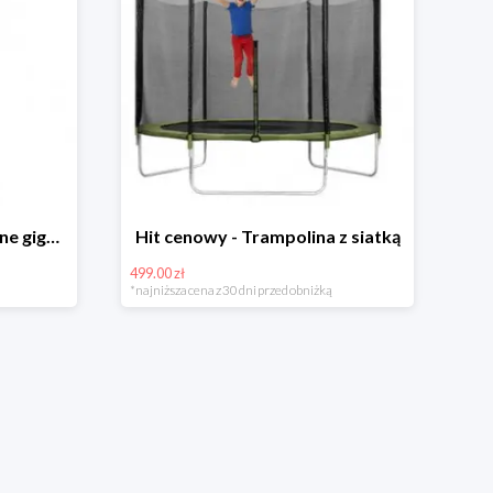
Hit cenowy - Bańki mydlane gigant lub płyn uzupełniający
Hit cenowy - Trampolina z siatką
499.00 zł
*najniższa cena z 30 dni przed obniżką