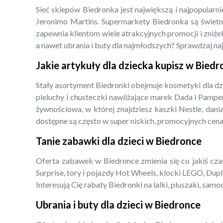
Sieć sklepów Biedronka jest największą i najpopularn
Jeronimo Martins. Supermarkety Biedronka są świetny
zapewnia klientom wiele atrakcyjnych promocji i zniżek
a nawet ubrania i buty dla najmłodszych? Sprawdzaj na
Jakie artykuły dla dziecka kupisz w Bied
Stały asortyment Biedronki obejmuje kosmetyki dla dz
pieluchy i chusteczki nawilżające marek Dada i Pampe
żywnościowa, w której znajdziesz kaszki Nestle, dani
dostępne są często w super niskich, promocyjnych cena
Tanie zabawki dla dzieci w Biedronce
Oferta zabawek w Biedronce zmienia się co jakiś czas,
Surprise, tory i pojazdy Hot Wheels, klocki LEGO, Dupl
Interesują Cię rabaty Biedronki na lalki, pluszaki, s
Ubrania i buty dla dzieci w Biedronce