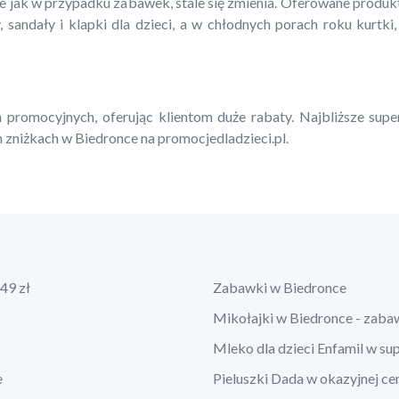
ie jak w przypadku zabawek, stale się zmienia. Oferowane produ
, sandały i klapki dla dzieci, a w chłodnych porach roku kurtki,
 promocyjnych, oferując klientom duże rabaty. Najbliższe supe
 zniżkach w Biedronce na promocjedladzieci.pl.
49 zł
Zabawki w Biedronce
Mikołajki w Biedronce - zaba
Mleko dla dzieci Enfamil w su
e
Pieluszki Dada w okazyjnej ce