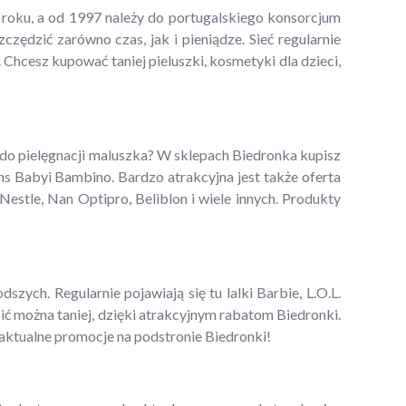
5 roku, a od 1997 należy do portugalskiego konsorcjum
ędzić zarówno czas, jak i pieniądze. Sieć regularnie
 Chcesz kupować taniej pieluszki, kosmetyki dla dzieci,
 do pielęgnacji maluszka? W sklepach Biedronka kupisz
ns Babyi Bambino. Bardzo atrakcyjna jest także oferta
estle, Nan Optipro, Beliblon i wiele innych. Produkty
zych. Regularnie pojawiają się tu lalki Barbie, L.O.L.
pić można taniej, dzięki atrakcyjnym rabatom Biedronki.
 aktualne promocje na podstronie Biedronki!