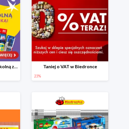
Skompletuj wyprawkę szkolną z Biedronką od 4,99 zł
Taniej o VAT w Biedronce
23%