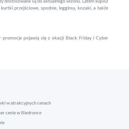
kty dostosowane są do aktualnego sezonu. Latem kupisz
 kurtki przejściowe, spodnie, legginsy, kozaki, a także
r promocje pojawią się z okazji Black Friday i Cyber
wki w atrakcyjnych cenach
per cenie w Biedronce
nie