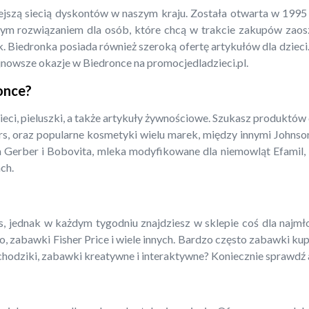
iejszą siecią dyskontów w naszym kraju. Została otwarta w 199
m rozwiązaniem dla osób, które chcą w trakcie zakupów zaoszcz
. Biedronka posiada również szeroką ofertę artykułów dla dzieci.
jnowsze okazje w Biedronce na promocjedladzieci.pl.
ronce?
ieci, pieluszki, a także artykuły żywnościowe. Szukasz produktów
rs, oraz popularne kosmetyki wielu marek, między innymi Johnso
a Gerber i Bobovita, mleka modyfikowane dla niemowląt Efamil, N
ch.
 jednak w każdym tygodniu znajdziesz w sklepie coś dla najmłods
o, zabawki Fisher Price i wiele innych. Bardzo często zabawki ku
amochodziki, zabawki kreatywne i interaktywne? Koniecznie sprawdź