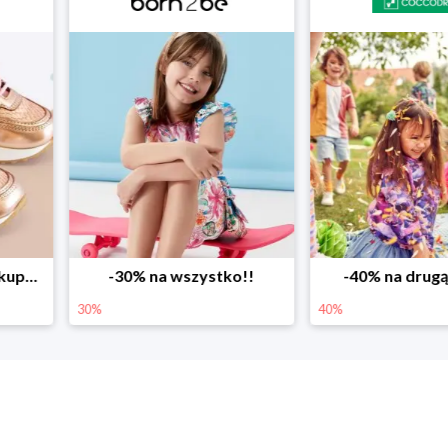
ystko!!
-40% na drugą sztukę
Wiosenne r
40%
25%