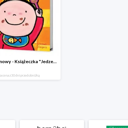
Hit cenowy - Książeczka "Jedzenie"
a cena z 30 dni przed obniżką