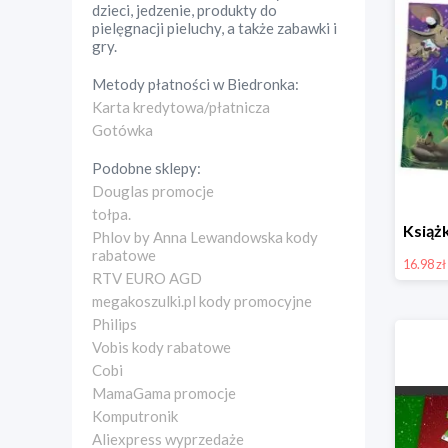
dzieci, jedzenie, produkty do
pielęgnacji pieluchy, a także zabawki i
gry.
Metody płatności w
Biedronka
:
Karta kredytowa/płatnicza
Gotówka
Podobne sklepy:
Douglas promocje
tołpa.
Phlov by Anna Lewandowska kody
rabatowe
16.98 zł
RTV EURO AGD
megakoszulki.pl kody promocyjne
Philips
Vobis kody rabatowe
Cobi
MamaGama promocje
Komputronik
Aliexpress wyprzedaże