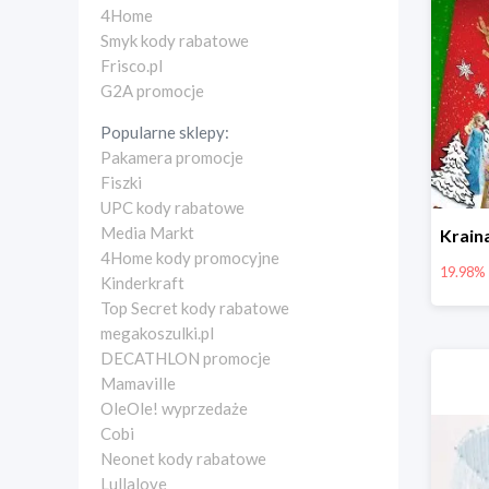
4Home
Smyk kody rabatowe
Frisco.pl
G2A promocje
Popularne sklepy:
Pakamera promocje
Fiszki
UPC kody rabatowe
Media Markt
4Home kody promocyjne
19.98%
Kinderkraft
Top Secret kody rabatowe
megakoszulki.pl
DECATHLON promocje
Mamaville
OleOle! wyprzedaże
Cobi
Neonet kody rabatowe
Lullalove