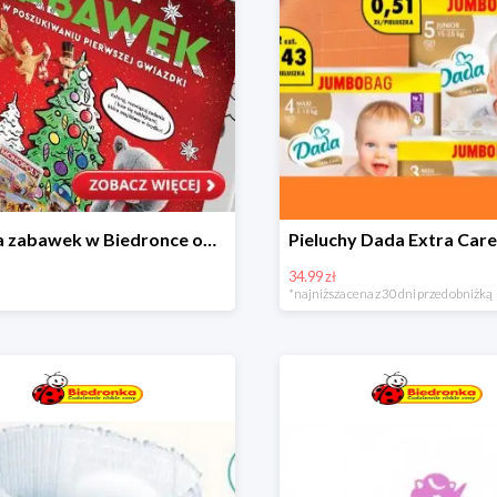
Kraina zabawek w Biedronce od 19,99 zł
34.99 zł
*najniższa cena z 30 dni przed obniżką