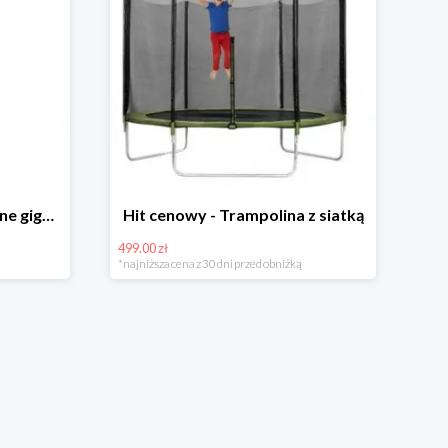
Hit cenowy - Bańki mydlane gigant lub płyn uzupełniający
Hit cenowy - Trampolina z siatką
499.00 zł
*najniższa cena z 30 dni przed obniżką