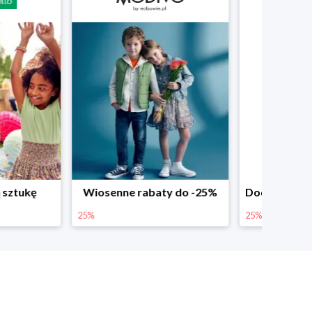
abaty do -25%
Dodatkowe -25% na wiosenne nowości
25%