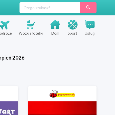
odróże
Wózki i foteliki
Dom
Sport
Usługi
rpień
2026