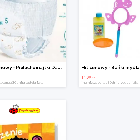
Hit cenowy - Pieluchomajtki Dada Pants
14.99 zł
a cena z 30 dni przed obniżką
*najniższa cena z 30 dni przed obniżką