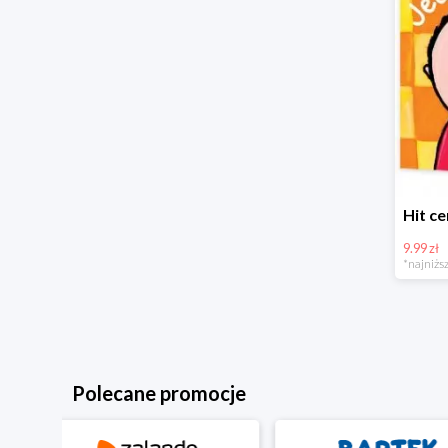
9.99 zł
*najniższ
Polecane promocje