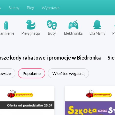
y
Sklepy
Blog
Wyprawka
armienie
Pielęgnacja
Buty
Elektronika
Dla Mamy
P
psze kody rabatowe i promocje w
Biedronka
—
Sie
owsze
Popularne
Wkrótce wygasną