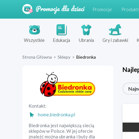
Promocje
Produkt
Wszystkie
Edukacja
Ubrania
Gry i zabawki
K
Strona Główna
>
Sklepy
>
Biedronka
Najle
Najn
Kontakt:
home.biedronka.pl
Biedronka jest największą siecią
sklepów w Polsce. W jej ofercie
znaleźć można ubranka i buty dla