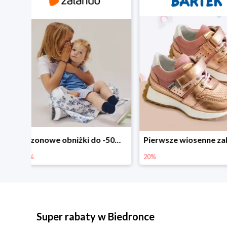
Sezonowe obniżki do -50% w Zalando
Pierwsze wiosenne zakupy -20%
-30% na wsz
20%
30%
Super rabaty w Biedronce