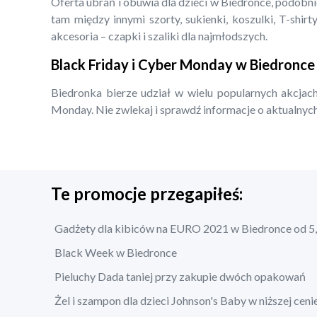
Oferta ubrań i obuwia dla dzieci w Biedronce, podobn
tam między innymi szorty, sukienki, koszulki, T-shirty
akcesoria – czapki i szaliki dla najmłodszych.
Black Friday i Cyber Monday w Biedronce
Biedronka bierze udział w wielu popularnych akcjach
Monday. Nie zwlekaj i sprawdź informacje o aktualnych
Te promocje przegapiłeś:
Gadżety dla kibiców na EURO 2021 w Biedronce od 5,
Black Week w Biedronce
Pieluchy Dada taniej przy zakupie dwóch opakowań
Żel i szampon dla dzieci Johnson's Baby w niższej ceni