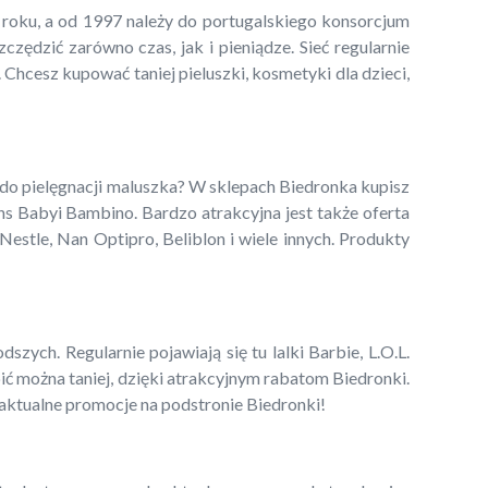
5 roku, a od 1997 należy do portugalskiego konsorcjum
ędzić zarówno czas, jak i pieniądze. Sieć regularnie
 Chcesz kupować taniej pieluszki, kosmetyki dla dzieci,
 do pielęgnacji maluszka? W sklepach Biedronka kupisz
ns Babyi Bambino. Bardzo atrakcyjna jest także oferta
estle, Nan Optipro, Beliblon i wiele innych. Produkty
zych. Regularnie pojawiają się tu lalki Barbie, L.O.L.
pić można taniej, dzięki atrakcyjnym rabatom Biedronki.
 aktualne promocje na podstronie Biedronki!