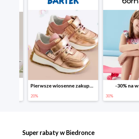
Sezonowe obniżki do -50% w Zalando
Pierwsze wiosenne zakupy -20%
-30% na wsz
20%
30%
Super rabaty w Biedronce