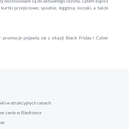
kty dostosowane są do aktualnego sezonu. Latem kupisz
 kurtki przejściowe, spodnie, legginsy, kozaki, a także
r promocje pojawią się z okazji Black Friday i Cyber
wki w atrakcyjnych cenach
per cenie w Biedronce
nie