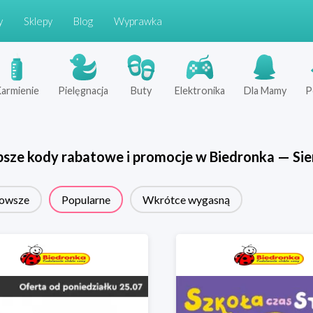
y
Sklepy
Blog
Wyprawka
armienie
Pielęgnacja
Buty
Elektronika
Dla Mamy
P
psze kody rabatowe i promocje w
Biedronka
—
Sie
owsze
Popularne
Wkrótce wygasną