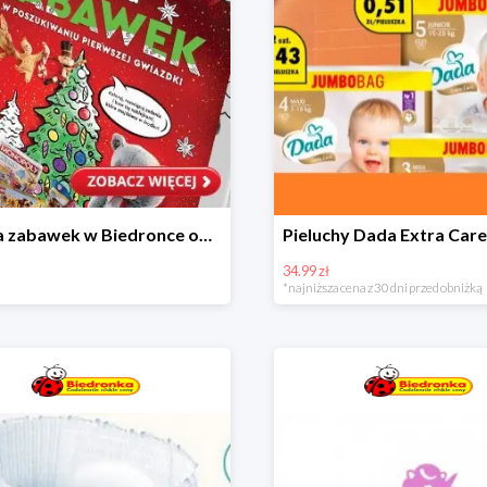
Kraina zabawek w Biedronce od 19,99 zł
34.99 zł
*najniższa cena z 30 dni przed obniżką