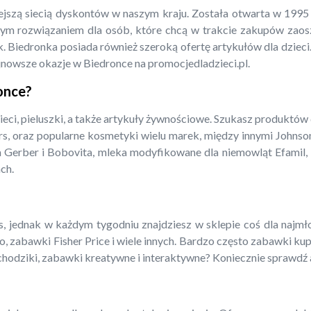
iejszą siecią dyskontów w naszym kraju. Została otwarta w 199
m rozwiązaniem dla osób, które chcą w trakcie zakupów zaoszcz
. Biedronka posiada również szeroką ofertę artykułów dla dzieci.
jnowsze okazje w Biedronce na promocjedladzieci.pl.
ronce?
ieci, pieluszki, a także artykuły żywnościowe. Szukasz produktów
rs, oraz popularne kosmetyki wielu marek, między innymi Johnso
a Gerber i Bobovita, mleka modyfikowane dla niemowląt Efamil, N
ch.
 jednak w każdym tygodniu znajdziesz w sklepie coś dla najmłods
o, zabawki Fisher Price i wiele innych. Bardzo często zabawki ku
amochodziki, zabawki kreatywne i interaktywne? Koniecznie sprawdź