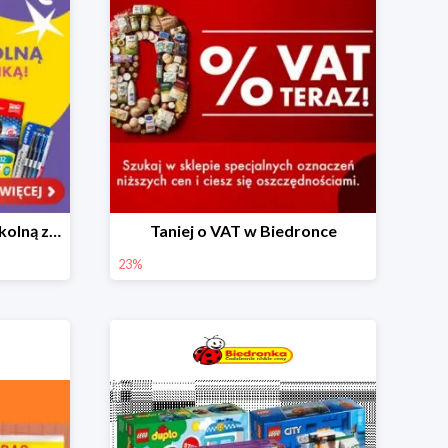
Skompletuj wyprawkę szkolną z Biedronką od 4,99 zł
Taniej o VAT w Biedronce
23%