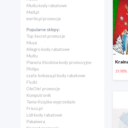
Multu kody rabatowe
Mall.pl
merlin.pl promocje
Popularne sklepy:
Top Secret promocje
Muza
Allegro kody rabatowe
Multu
Planeta Klocków kody promocyjne
Philips
19.98%
szafa-bobasa.pl kody rabatowe
Fiszki
OleOle! promocje
Komputronik
Tania Książka wyprzedaże
Frisco.pl
Lidl kody rabatowe
Pakamera