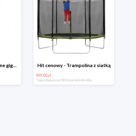
Hit cenowy - Bańki mydlane gigant lub płyn uzupełniający
Hit cenowy - Trampolina z siatką
499.00 zł
*najniższa cena z 30 dni przed obniżką