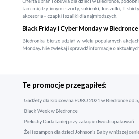
Oferta ubrań i obuwia dla dzieci w Biedronce, podobn
tam między innymi szorty, sukienki, koszulki, T-shirty
akcesoria – czapki i szaliki dla najmłodszych.
Black Friday i Cyber Monday w Biedronce
Biedronka bierze udział w wielu popularnych akcjach
Monday. Nie zwlekaj i sprawdź informacje o aktualnych
Te promocje przegapiłeś:
Gadżety dla kibiców na EURO 2021 w Biedronce od 5,
Black Week w Biedronce
Pieluchy Dada taniej przy zakupie dwóch opakowań
Żel i szampon dla dzieci Johnson's Baby w niższej ceni