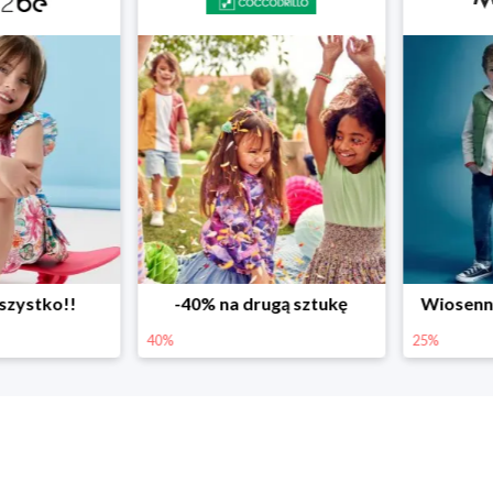
ystko!!
-40% na drugą sztukę
Wiosenne r
40%
25%