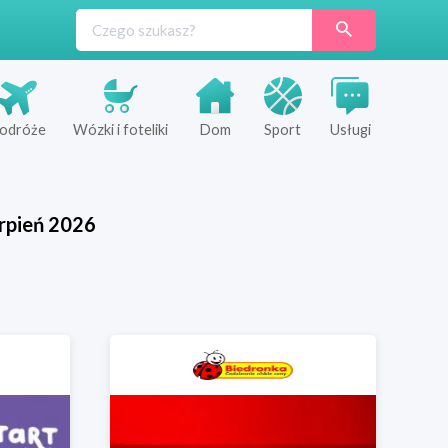
odróże
Wózki i foteliki
Dom
Sport
Usługi
rpień
2026