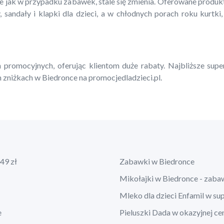
ie jak w przypadku zabawek, stale się zmienia. Oferowane produ
, sandały i klapki dla dzieci, a w chłodnych porach roku kurtki,
 promocyjnych, oferując klientom duże rabaty. Najbliższe supe
 zniżkach w Biedronce na promocjedladzieci.pl.
49 zł
Zabawki w Biedronce
Mikołajki w Biedronce - zaba
Mleko dla dzieci Enfamil w su
e
Pieluszki Dada w okazyjnej ce