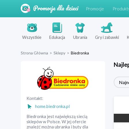
Promocje
Produkt
Wszystkie
Edukacja
Ubrania
Gry i zabawki
K
Strona Główna
>
Sklepy
>
Biedronka
Najle
Najn
Kontakt:
home.biedronka.pl
Biedronka jest największą siecią
sklepów w Polsce. W jej ofercie
znaleźć można ubranka i buty dla