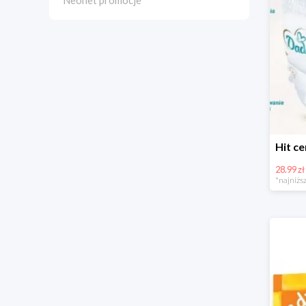
Neonet promocje
28.99 zł
*najniższ