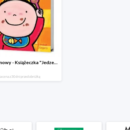
Hit cenowy - Książeczka "Jedzenie"
a cena z 30 dni przed obniżką