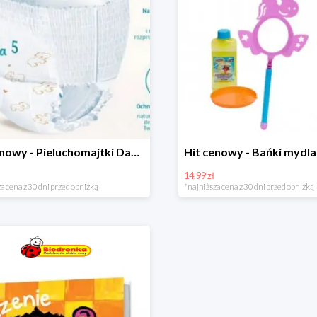
Hit cenowy - Pieluchomajtki Dada Pants
14.99 zł
a cena z 30 dni przed obniżką
*najniższa cena z 30 dni przed obniżką