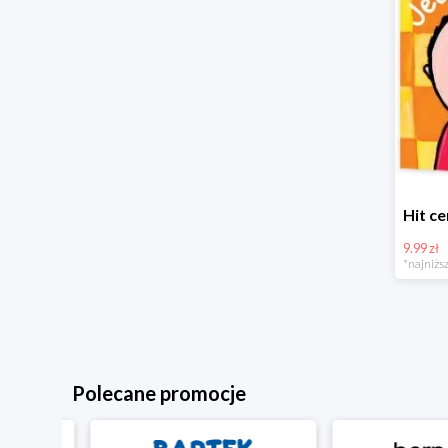
9.99 zł
*najniższ
Polecane promocje