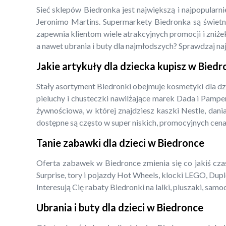
Sieć sklepów Biedronka jest największą i najpopularn
Jeronimo Martins. Supermarkety Biedronka są świetny
zapewnia klientom wiele atrakcyjnych promocji i zniżek
a nawet ubrania i buty dla najmłodszych? Sprawdzaj na
Jakie artykuły dla dziecka kupisz w Bied
Stały asortyment Biedronki obejmuje kosmetyki dla dz
pieluchy i chusteczki nawilżające marek Dada i Pampe
żywnościowa, w której znajdziesz kaszki Nestle, dani
dostępne są często w super niskich, promocyjnych cena
Tanie zabawki dla dzieci w Biedronce
Oferta zabawek w Biedronce zmienia się co jakiś czas,
Surprise, tory i pojazdy Hot Wheels, klocki LEGO, Dupl
Interesują Cię rabaty Biedronki na lalki, pluszaki, s
Ubrania i buty dla dzieci w Biedronce