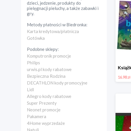
dzieci, jedzenie, produkty do
pielęgnacji pieluchy, a także zabawki i
gry.
Metody płatności w
Biedronka
:
Karta kredytowa/płatnicza
Gotówka
Podobne sklepy:
Komputronik promocje
Philips
urwis.pl kody rabatowe
Bezpieczna Rodzina
16.98 zł
DECATHLON kody promocyjne
Lidl
Allegro kody rabatowe
Super Prezenty
Neonet promocje
Pakamera
4Home wyprzedaże
Natuli